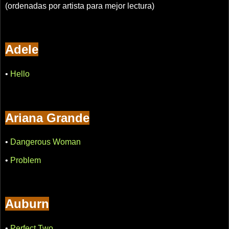
(ordenadas por artista para mejor lectura)
Adele
•
Hello
Ariana Grande
•
Dangerous Woman
•
Problem
Auburn
•
Perfect Two