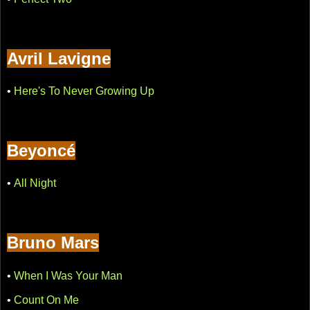
Avril Lavigne
•
Here's To Never Growing Up
Beyoncé
•
All Night
Bruno Mars
•
When I Was Your Man
•
Count On Me