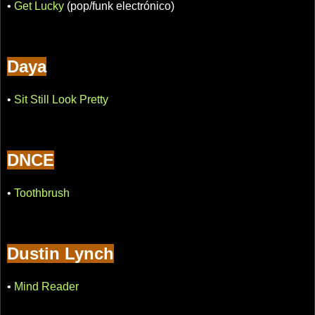
•
Get Lucky
(pop/funk electrónico)
Daya
•
Sit Still Look Pretty
DNCE
•
Toothbrush
Dustin Lynch
•
Mind Reader