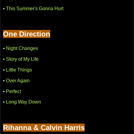
•
This Summer's Gonna Hurt
One Direction
•
Night Changes
•
Story of My Life
•
Little Things
•
Over Again
•
Perfect
•
Long Way Down
Rihanna & Calvin Harris