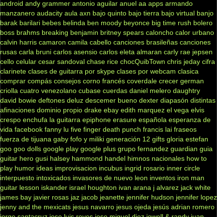
android
andy grammer
antonio aguilar
anuel aa
apps
armando
manzanero
audacity
aula
axn
bajo quinto
bajo tierra
bajo virtual
banjo
barak
barilari
bebes
belinda
ben moody
beyonce
big time rush
bolero
boss
brahms
breaking benjamin
britney spears
caloncho
calor urbano
calvin harris
camaron
camila cabello
canciones brasileñas
canciones
rusas
carla bruni
carlos asensio
carlos eleta almaran
carly rae jepsen
cello
celular
cesar sandoval
chase rice
chocQuibTown
chris jeday
cifra
clarinete
clases de guitarra por skype
clases por webcam
clasica
comprar
compás
consejos
corno francés
coverdale
crecer german
criolla
cuatro venezolano
cubase
cuerdas
daniel melero
daughtry
david bowie
deftones
deluz
descemer bueno
dexter
diapasón
distintas
afinaciones
dominio propio
drake
ebay
edith marquez
el vega
elvis
crespo
enchufa la guitarra
epiphone
erasure
española
esperanza de
vida
facebook
fanny lu
five finger death punch
francis lai
fraseos
fuerza de tijuana
gaby fofo y miliki
generación 12
gifts
gloria estefan
goo goo dolls
google play
google plus
grupo fernandez
guardian
guia
guitar hero
gusi
halsey
hammond
handel
himnos nacionales
how to
play
humor
ideas
improvisacion
incubus
ingrid rosario
inner circle
interpuesto
intoxicados
invasores de nuevo leon
inventos
iron man
guitar lesson
iskander
israel houghton
ivan arana
j alvarez
jack white
james bay
javier rosas
jaz jacob
jeanette
jennifer hudson
jennifer lopez
jenny and the mexicats
jesus navarro
jesus ojeda
jesús adrian romero
jorge santacruz
jose luis reyes
jose miguel diez
jowell & randy
juan