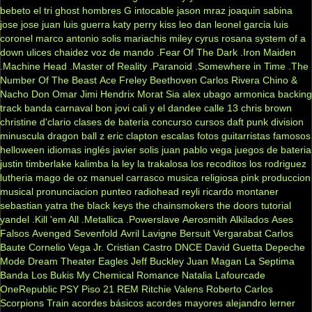
bebeto
el tri
ghost
hombres G
intocable
jason mraz
joaquin sabina
jose jose
juan luis guerra
katy perry
kiss
leo dan
leonel garcia
luis
coronel
marco antonio solis
mariachis
miley cyrus
rosana
system of a
down
ulices chaidez
voz de mando
.Fear Of The Dark
.Iron Maiden
.Machine Head
.Master of Reality
.Paranoid
.Somewhere in Time
.The
Number Of The Beast
Ace Freley
Beethoven
Carlos Rivera
Chino &
Nacho
Don Omar
Jimi Hendrix
Morat
Sia
alex ubago
armonica
backing
track
banda carnaval
bon jovi
cali y el dandee
calle 13
chris brown
christine d'clario
clases de bateria
concurso
cursos
daft punk
division
minuscula
dragon ball z
eric clapton
escalas
fotos
guitarristas famosos
helloween
idiomas
inglés
javier solis
juan pablo vega
juegos de bateria
justin timberlake
kalimba
la ley
la trakalosa
los recoditos
los rodriguez
lutheria
mago de oz
manuel carrasco
musica religiosa
pink
produccion
musical
pronunciacion
punteo
radiohead
reyli
ricardo montaner
sebastian yatra
the black keys
the chainsmokers
the doors
tutorial
yandel
.Kill 'em All
.Metallica
.Powerslave
Aerosmith
Alkilados
Ases
Falsos
Avenged Sevenfold
Avril Lavigne
Bersuit Vergarabat
Carlos
Baute
Cornelio Vega Jr.
Cristian Castro
DNCE
David Guetta
Depeche
Mode
Dream Theater
Eagles
Jeff Buckley
Juan Magan
La Septima
Banda
Los Bukis
My Chemical Romance
Natalia Lafourcade
OneRepublic
PSY
Piso 21
REM
Ritchie Valens
Roberto Carlos
Scorpions
Train
acordes básicos
acordes mayores
alejandro lerner