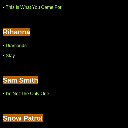
•
This Is What You Came For
Rihanna
•
Diamonds
•
Stay
Sam Smith
•
I'm Not The Only One
Snow Patrol