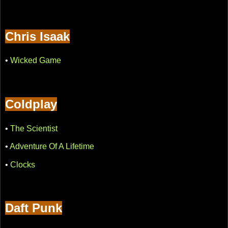
Chris Isaak
•
Wicked Game
Coldplay
•
The Scientist
•
Adventure Of A Lifetime
•
Clocks
Daft Punk