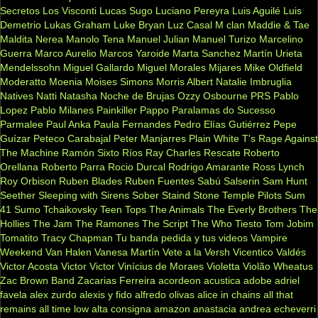
Secretos
Los Visconti
Lucas Sugo
Luciano Pereyra
Luis Aguilé
Luis
Demetrio
Lukas Graham
Luke Bryan
Luz Casal
M clan
Maddie & Tae
Maldita Nerea
Manolo Tena
Manuel Julian
Manuel Turizo
Marcelino
Guerra
Marco Aurelio
Marcos Yaroide
Marta Sanchez
Martín Urieta
Mendelssohn
Miguel Gallardo
Miguel Morales
Mijares
Mike Oldfield
Moderatto
Moenia
Moises Simons
Morris Albert
Natalie Imbruglia
Natives
Natti Natasha
Noche de Brujas
Ozzy Osbourne
PRS
Pablo
Lopez
Pablo Milanes
Painkiller
Pappo
Paralamas do Sucesso
Parmalee
Paul Anka
Paula Fernandes
Pedro Elías Gutiérrez
Pepe
Guízar
Peteco Carabajal
Peter Manjarres
Plain White T's
Rage Against
The Machine
Ramón Sixto Ríos
Ray Charles
Rescate
Roberto
Orellana
Roberto Parra
Rocio Durcal
Rodrigo Amarante
Ross Lynch
Roy Orbison
Ruben Blades
Ruben Fuentes
Sabú
Salserin
Sam Hunt
Seether
Sleeping with Sirens
Sober
Staind
Stone Temple Pilots
Sum
41
Sumo
Tchaikovsky
Teen Tops
The Animals
The Everly Brothers
The
Hollies
The Jam
The Ramones
The Script
The Who
Tiesto
Tom Jobim
Tomatito
Tracy Chapman
Tu banda pedida y tus videos
Vampire
Weekend
Van Halen
Vanesa Martín
Vete a la Versh
Vicentico Valdés
Victor Acosta
Victor Victor
Vinícius de Moraes
Violetta
Violão
Wheatus
Zac Brown Band
Zacarias Ferreira
acordeon
acustica
adobe
adriel
favela
alex zurdo
alexis y fido
alfredo olivas
alice in chains
all that
remains
all time low
alta consigna
amazon
anastacia
andrea echeverri