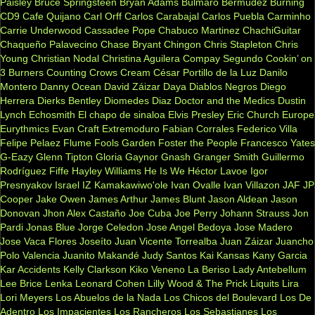
Paisley
Bruce Springsteen
Bryan Adams
Bulmaro Bermúdez
Burning
CD9
Cafe Quijano
Carl Orff
Carlos Carabajal
Carlos Puebla
Carminho
Carrie Underwood
Cassadee Pope
Chabuco Martinez
ChachiGuitar
Chaqueño Palavecino
Chase Bryant
Chingon
Chris Stapleton
Chris
Young
Christian Nodal
Christina Aguilera
Compay Segundo
Cookin’ on
3 Burners
Counting Crows
Cream
César Portillo de la Luz
Danilo
Montero
Danny Ocean
David Záizar
Daya
Diablos Negros
Diego
Herrera
Dierks Bentley
Diomedes Diaz
Doctor and the Medics
Dustin
Lynch
Echosmith
El chapo de sinaloa
Elvis Presley
Eric Church
Europe
Eurythmics
Evan Craft
Extremoduro
Fabian Corrales
Federico Villa
Felipe Pelaez
Flume
Fools Garden
Foster the People
Francesco Yates
G-Eazy
Glenn Tipton
Gloria Gaynor
Gnash
Granger Smith
Guillermo
Rodríguez Fiffe
Hayley Williams
He Is We
Héctor Lavoe
Igor
Presnyakov
Israel IZ Kamakawiwo'ole
Ivan Ovalle
Ivan Villazon
JAF
JP
Cooper
Jake Owen
James Arthur
James Blunt
Jason Aldean
Jason
Donovan
Jhon Alex Castaño
Joe Cuba
Joe Perry
Johann Strauss
Jon
Pardi
Jonas Blue
Jorge Celedon
Jose Angel Bedoya
Jose Madero
Jose Vaca Flores
Joseíto
Juan Vicente Torrealba
Juan Záizar
Juancho
Polo Valencia
Juanito Makandé
Judy Santos
Kai
Kansas
Kany Garcia
Kar Accidents
Kelly Clarkson
Kiko Veneno
La Beriso
Lady Antebellum
Lee Brice
Lenka
Leonard Cohen
Lilly Wood & The Prick
Liquits
Lira
Lori Meyers
Los Abuelos de la Nada
Los Chicos del Boulevard
Los De
Adentro
Los Impacientes
Los Rancheros
Los Sebastianes
Los