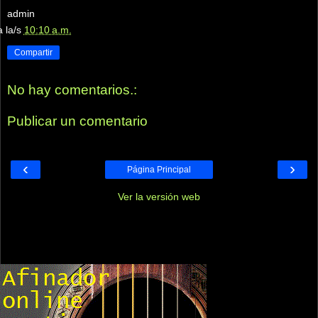
admin
a la/s
10:10 a.m.
Compartir
No hay comentarios.:
Publicar un comentario
‹
›
Página Principal
Ver la versión web