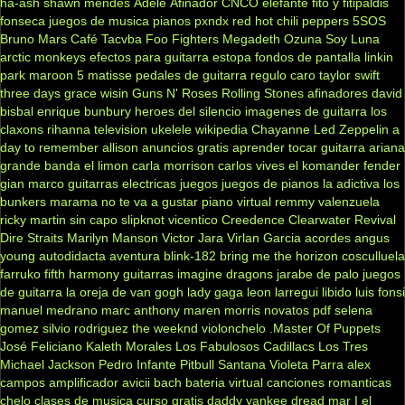
ha-ash
shawn mendes
Adele
Afinador
CNCO
elefante
fito y fitipaldis
fonseca
juegos de musica
pianos
pxndx
red hot chili peppers
5SOS
Bruno Mars
Café Tacvba
Foo Fighters
Megadeth
Ozuna
Soy Luna
arctic monkeys
efectos para guitarra
estopa
fondos de pantalla
linkin
park
maroon 5
matisse
pedales de guitarra
regulo caro
taylor swift
three days grace
wisin
Guns N' Roses
Rolling Stones
afinadores
david
bisbal
enrique bunbury
heroes del silencio
imagenes de guitarra
los
claxons
rihanna
television
ukelele
wikipedia
Chayanne
Led Zeppelin
a
day to remember
allison
anuncios gratis
aprender tocar guitarra
ariana
grande
banda el limon
carla morrison
carlos vives
el komander
fender
gian marco
guitarras electricas
juegos
juegos de pianos
la adictiva
los
bunkers
marama
no te va a gustar
piano virtual
remmy valenzuela
ricky martin
sin capo
slipknot
vicentico
Creedence Clearwater Revival
Dire Straits
Marilyn Manson
Victor Jara
Virlan Garcia
acordes
angus
young
autodidacta
aventura
blink-182
bring me the horizon
cosculluela
farruko
fifth harmony
guitarras
imagine dragons
jarabe de palo
juegos
de guitarra
la oreja de van gogh
lady gaga
leon larregui
libido
luis fonsi
manuel medrano
marc anthony
maren morris
novatos
pdf
selena
gomez
silvio rodriguez
the weeknd
violonchelo
.Master Of Puppets
José Feliciano
Kaleth Morales
Los Fabulosos Cadillacs
Los Tres
Michael Jackson
Pedro Infante
Pitbull
Santana
Violeta Parra
alex
campos
amplificador
avicii
bach
bateria virtual
canciones romanticas
chelo
clases de musica
curso gratis
daddy yankee
dread mar I
el