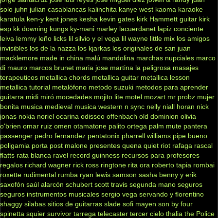
solo
juhn
julian casablancas
kalinchita
kanye west
kaoma
karaoke
karatula
ken-y
kent jones
kesha
kevin gates
kirk Hammett guitar
kirk
esp
kk downing
kungs
ky-mani marley
lacuerdanet
lapiz conciente
leiva
lemmy
leño
licks
lil silvio y el vega
lil wayne
little mix
los amigos
invisibles
los de la nazza
los kjarkas
los originales de san juan
macklemore
made in china
malú
mandolina
marchas nupciales
marco
di mauro
marcos brunet
maria jose
martina la peligrosa
masajes
terapeuticos
metallica chords
metallica guitar
metallica lesson
metallica tutorial
metalófono
metodo suzuki
metodos para aprender
guitarra
midi
miró
mocedades
mojito lite
motel
mozart
mr probz
mujer
bonita
musica medieval
musica western
n sync
nelly
niall horan
nick
jonas
nokia
noriel
ocarina
odisseo
offenbach
old dominion
olivia
o'brien
omar ruiz
omen
otamatone
palito ortega
palm mute
pantera
passenger
pedro fernandez
pentatonix
pharrell williams
pipe bueno
poligamia
porta
post malone
presentes
quena
quiet riot
rafaga
rascal
flatts
rata blanca
ravel
record guinness
recursos para profesores
regalos
richard wagner
rick ross
ringtone
rita ora
roberto tapia
rombai
roxette
rudimental
rumba
ryan lewis
samson
sasha benny y erik
saxofón
saúl alarcón
schubert
scott travis
segunda mano
seguros
seguros instrumentos musicales
sergio vega
servando y florentino
shaggy
silabas
sitios de guitarras
slade
sofi mayen
son by four
spinetta
squier
survivor
tarrega
telecaster
tercer cielo
thalia
the Police