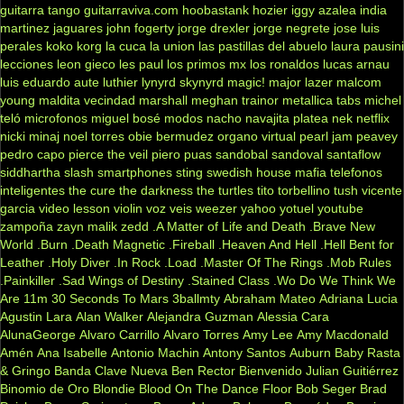
guitarra tango
guitarraviva.com
hoobastank
hozier
iggy azalea
india
martinez
jaguares
john fogerty
jorge drexler
jorge negrete
jose luis
perales
koko
korg
la cuca
la union
las pastillas del abuelo
laura pausini
lecciones
leon gieco
les paul
los primos mx
los ronaldos
lucas arnau
luis eduardo aute
luthier
lynyrd skynyrd
magic!
major lazer
malcom
young
maldita vecindad
marshall
meghan trainor
metallica tabs
michel
teló
microfonos
miguel bosé
modos
nacho
navajita platea
nek
netflix
nicki minaj
noel torres
obie bermudez
organo virtual
pearl jam
peavey
pedro capo
pierce the veil
piero
puas
sandobal
sandoval
santaflow
siddhartha
slash
smartphones
sting
swedish house mafia
telefonos
inteligentes
the cure
the darkness
the turtles
tito torbellino
tush
vicente
garcia
video lesson
violin
voz veis
weezer
yahoo
yotuel
youtube
zampoña
zayn malik
zedd
.A Matter of Life and Death
.Brave New
World
.Burn
.Death Magnetic
.Fireball
.Heaven And Hell
.Hell Bent for
Leather
.Holy Diver
.In Rock
.Load
.Master Of The Rings
.Mob Rules
.Painkiller
.Sad Wings of Destiny
.Stained Class
.Wo Do We Think We
Are
11m
30 Seconds To Mars
3ballmty
Abraham Mateo
Adriana Lucia
Agustin Lara
Alan Walker
Alejandra Guzman
Alessia Cara
AlunaGeorge
Alvaro Carrillo
Alvaro Torres
Amy Lee
Amy Macdonald
Amén
Ana Isabelle
Antonio Machin
Antony Santos
Auburn
Baby Rasta
& Gringo
Banda Clave Nueva
Ben Rector
Bienvenido Julian Guitiérrez
Binomio de Oro
Blondie
Blood On The Dance Floor
Bob Seger
Brad