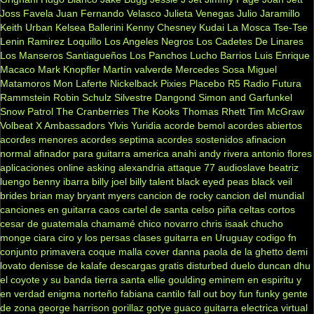
Joss Favela
Juan Fernando Velasco
Julieta Venegas
Julio Jaramillo
Keith Urban
Kelsea Ballerini
Kenny Chesney
Kudai
La Mosca Tse-Tse
Lenin Ramirez
Loquillo
Los Angeles Negros
Los Cadetes De Linares
Los Manseros Santiagueños
Los Panchos
Lucho Barrios
Luis Enrique
Macaco
Mark Knopfler
Martín valverde
Mercedes Sosa
Miguel
Matamoros
Mon Laferte
Nickelback
Pixies
Placebo
R5
Radio Futura
Rammstein
Robin Schulz
Silvestre Dangond
Simon and Garfunkel
Snow Patrol
The Cranberries
The Kooks
Thomas Rhett
Tim McGraw
Volbeat
X Ambassadors
Ylvis
Yuridia
acorde bemol
acordes abiertos
acordes menores
acordes septima
acordes sostenidos
afinacion
normal
afinador para guitarra
america
anahi
andy rivera
antonio flores
aplicaciones online
asking alexandria
attaque 77
audioslave
beatriz
luengo
benny ibarra
billy joel
billy talent
black eyed peas
black veil
brides
brian may
bryant myers
cancion de rocky
cancion del mundial
canciones en guitarra
caos
cartel de santa
celso piña
celtas cortos
cesar de guatemala
chamamé
chico novarro
chris isaak
chucho
monge
ciara
ciro y los persas
clases guitarra en Uruguay
codigo fn
conjunto primavera
coque malla
cover
danna paola
de la ghetto
demi
lovato
denisse de kalafe
descargas gratis
disturbed
duelo
duncan dhu
el coyote y su banda tierra santa
ellie goulding
eminem
en espiritu y
en verdad
enigma norteño
fabiana cantilo
fall out boy
fun
funky
gente
de zona
george harrison
gorillaz
gotye
guaco
guitarra electrica virtual