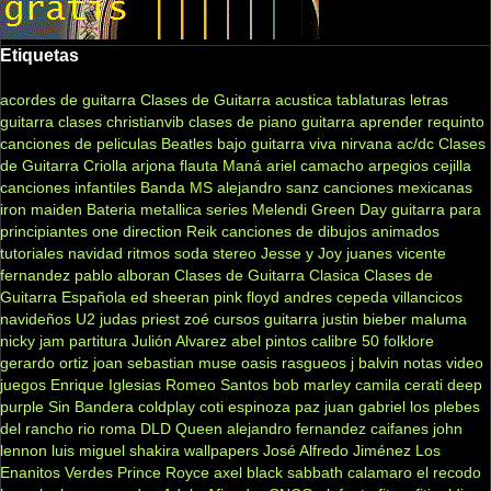
Etiquetas
acordes de guitarra
Clases de Guitarra acustica
tablaturas
letras
guitarra clases
christianvib
clases de piano
guitarra
aprender
requinto
canciones de peliculas
Beatles
bajo
guitarra viva
nirvana
ac/dc
Clases
de Guitarra Criolla
arjona
flauta
Maná
ariel camacho
arpegios
cejilla
canciones infantiles
Banda MS
alejandro sanz
canciones mexicanas
iron maiden
Bateria
metallica
series
Melendi
Green Day
guitarra para
principiantes
one direction
Reik
canciones de dibujos animados
tutoriales
navidad
ritmos
soda stereo
Jesse y Joy
juanes
vicente
fernandez
pablo alboran
Clases de Guitarra Clasica
Clases de
Guitarra Española
ed sheeran
pink floyd
andres cepeda
villancicos
navideños
U2
judas priest
zoé
cursos guitarra
justin bieber
maluma
nicky jam
partitura
Julión Alvarez
abel pintos
calibre 50
folklore
gerardo ortiz
joan sebastian
muse
oasis
rasgueos
j balvin
notas
video
juegos
Enrique Iglesias
Romeo Santos
bob marley
camila
cerati
deep
purple
Sin Bandera
coldplay
coti
espinoza paz
juan gabriel
los plebes
del rancho
rio roma
DLD
Queen
alejandro fernandez
caifanes
john
lennon
luis miguel
shakira
wallpapers
José Alfredo Jiménez
Los
Enanitos Verdes
Prince Royce
axel
black sabbath
calamaro
el recodo