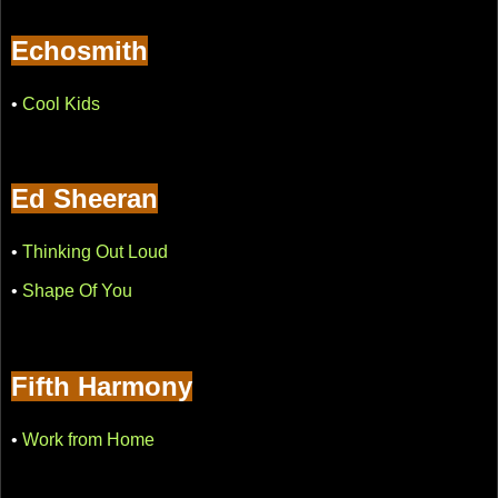
Echosmith
•
Cool Kids
Ed Sheeran
•
Thinking Out Loud
•
Shape Of You
Fifth Harmony
•
Work from Home