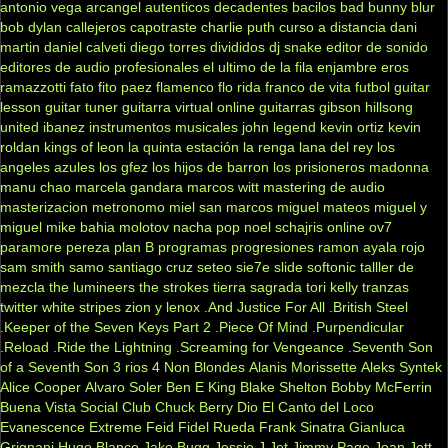
antonio vega
arcangel
autenticos decadentes
bacilos
bad bunny
blur
bob dylan
callejeros
capotraste
charlie puth
curso a distancia
dani
martin
daniel calveti
diego torres
divididos
dj snake
editor de sonido
editores de audio profesionales
el ultimo de la fila
enjambre
eros
ramazzotti
fato
fito paez
flamenco
flo rida
franco de vita
futbol
guitar
lesson
guitar tuner
guitarra virtual online
guitarras gibson
hillsong
united
ibanez
instrumentos musicales
john legend
kevin ortiz
kevin
roldan
kings of leon
la quinta estación
la renga
lana del rey
los
angeles azules
los gfez
los hijos de barron
los prisioneros
madonna
manu chao
marcela gandara
marcos witt
mastering de audio
masterizacion
metronomo
miel san marcos
miguel mateos
miguel y
miguel
mike bahia
molotov
nacha pop
noel schajris
online
ov7
paramore
pereza
plan B
programas
progresiones
ramon ayala
rojo
sam smith
samo
santiago cruz
seteo
sie7e
slide
softonic
talller de
mezcla
the lumineers
the strokes
tierra sagrada
tori kelly
tranzas
twitter
white stripes
zion y lenox
.And Justice For All
.British Steel
.Keeper of the Seven Keys Part 2
.Piece Of Mind
.Purpendicular
.Reload
.Ride the Lightning
.Screaming for Vengeance
.Seventh Son
of a Seventh Son
3 rios
4 Non Blondes
Alanis Morissette
Aleks Syntek
Alice Cooper
Alvaro Soler
Ben E King
Blake Shelton
Bobby McFerrin
Buena Vista Social Club
Chuck Berry
Dio
El Canto del Loco
Evanescence
Extreme
Feid
Fidel Rueda
Frank Sinatra
Gianluca
Grignani
Hugo Blanco
Jake Bugg
Jessie J
Jet
Jimmy Page
Joan Jett