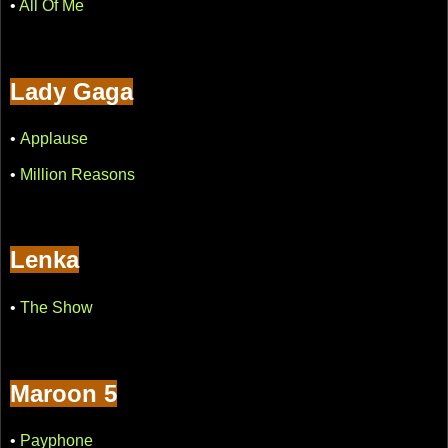
•
All Of Me
Lady Gaga
•
Applause
•
Million Reasons
Lenka
•
The Show
Maroon 5
•
Payphone