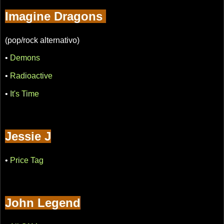
Imagine Dragons
(pop/rock alternativo)
•
Demons
•
Radioactive
•
It's Time
Jessie J
•
Price Tag
John Legend