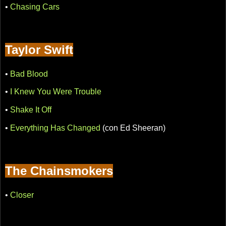
•
Chasing Cars
Taylor Swift
•
Bad Blood
•
I Knew You Were Trouble
•
Shake It Off
•
Everything Has Changed
(con Ed Sheeran)
The Chainsmokers
•
Closer