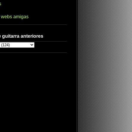
s
s webs amigas
 guitarra anteriores