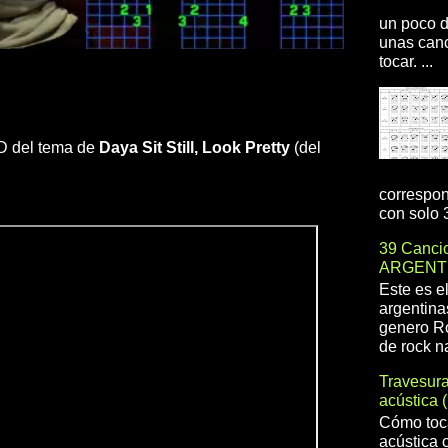
un poco d
unas canc
tocar. ...
 HD del tema de
Daya
Sit Still, Look Pretty
(del
correspon
con solo 3
39 Cancio
ARGENT
Este es e
argentina
genero R
de rock na
Travesur
acústica 
Cómo toca
acústica 