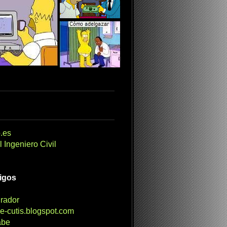
.es
 Ingeniero Civil
migos
irador
e-cutis.blogspot.com
abe