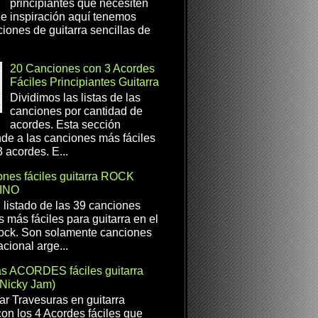
principiantes que necesiten
e inspiración aquí tenemos
iones de guitarra sencillas de
20 Canciones con 3 Acordes
Fáciles Principiantes Guitarra
Dividimos las listas de las
canciones por cantidad de
acordes. Esta sección
de a las canciones más fáciles
 acordes. E...
nes fáciles guitarra ROCK
INO
l listado de las 39 canciones
s más fáciles para guitarra en el
ock. Son solamente canciones
cional arge...
as ACORDES fáciles guitarra
(Nicky Jam)
r Travesuras en guitarra
con los 4 Acordes fáciles que