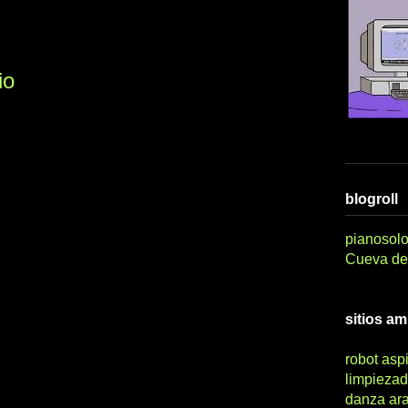
io
blogroll
pianosolo
Cueva del
sitios a
robot asp
limpiezad
danza ar