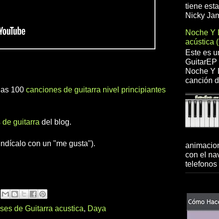
tiene est
Nicky Jam
Noche Y 
acústica 
Este es u
GuitarEP 
Noche Y D
canción d
 las 100
canciones de guitarra nivel principiantes
 de guitarra
del blog.
indícalo con un "me gusta").
animacion
con el na
telefonos 
ses de Guitarra acustica
,
Daya