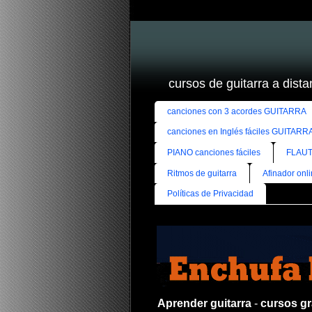
cursos de guitarra a distan
canciones con 3 acordes GUITARRA
canciones en Inglés fáciles GUITARR
PIANO canciones fáciles
FLAUT
Ritmos de guitarra
Afinador onl
Políticas de Privacidad
Aprender guitarra
-
cursos gra