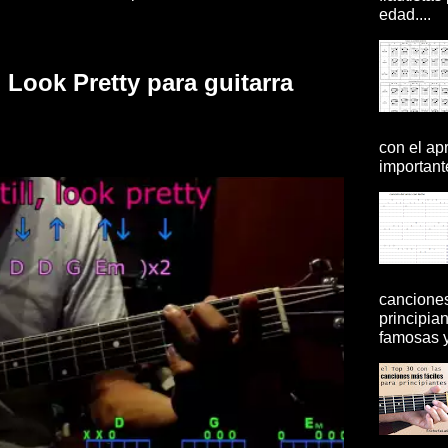
edad....
, Look Pretty para guitarra
con el ap
importante
canciones
principia
famosas y 