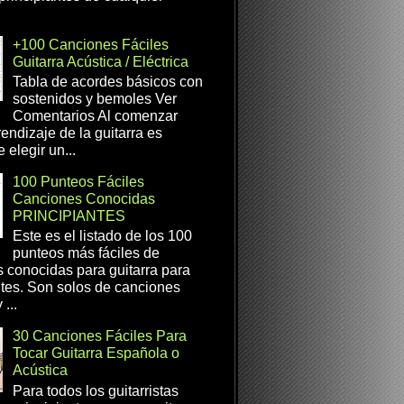
+100 Canciones Fáciles
Guitarra Acústica / Eléctrica
Tabla de acordes básicos con
sostenidos y bemoles Ver
Comentarios Al comenzar
rendizaje de la guitarra es
 elegir un...
100 Punteos Fáciles
Canciones Conocidas
PRINCIPIANTES
Este es el listado de los 100
punteos más fáciles de
 conocidas para guitarra para
ntes. Son solos de canciones
...
30 Canciones Fáciles Para
Tocar Guitarra Española o
Acústica
Para todos los guitarristas