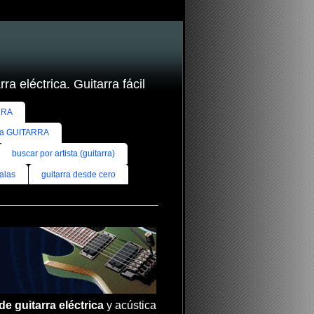
ra eléctrica. Guitarra fácil
RRA
ra GUITARRA
buscar por artista (guitarra)
alas
guitarra desde cero
de guitarra eléctrica
y acústica