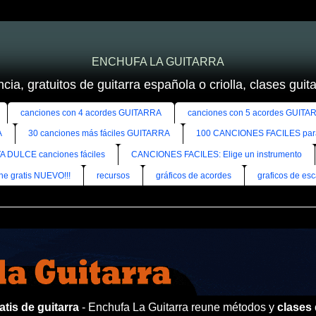
ENCHUFA LA GUITARRA
cia, gratuitos de guitarra española o criolla, clases guitar
canciones con 4 acordes GUITARRA
canciones con 5 acordes GUITA
A
30 canciones más fáciles GUITARRA
100 CANCIONES FACILES pa
A DULCE canciones fáciles
CANCIONES FACILES: Elige un instrumento
ine gratis NUEVO!!!
recursos
gráficos de acordes
graficos de esc
tis de guitarra
- Enchufa La Guitarra reune métodos y
clases 