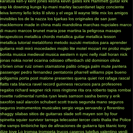
karatula
ken-y
kent jones
kesha
kevin gates
kirk Hammett guitar
kirk
esp
kk downing
kungs
ky-mani marley
lacuerdanet
lapiz conciente
leiva
lemmy
leño
licks
lil silvio y el vega
lil wayne
little mix
los amigos
invisibles
los de la nazza
los kjarkas
los originales de san juan
macklemore
made in china
malú
mandolina
marchas nupciales
marco
di mauro
marcos brunet
maria jose
martina la peligrosa
masajes
terapeuticos
metallica chords
metallica guitar
metallica lesson
metallica tutorial
metalófono
metodo suzuki
metodos para aprender
guitarra
midi
miró
mocedades
mojito lite
motel
mozart
mr probz
mujer
bonita
musica medieval
musica western
n sync
nelly
niall horan
nick
jonas
nokia
noriel
ocarina
odisseo
offenbach
old dominion
olivia
o'brien
omar ruiz
omen
otamatone
palito ortega
palm mute
pantera
passenger
pedro fernandez
pentatonix
pharrell williams
pipe bueno
poligamia
porta
post malone
presentes
quena
quiet riot
rafaga
rascal
flatts
rata blanca
ravel
record guinness
recursos para profesores
regalos
richard wagner
rick ross
ringtone
rita ora
roberto tapia
rombai
roxette
rudimental
rumba
ryan lewis
samson
sasha benny y erik
saxofón
saúl alarcón
schubert
scott travis
segunda mano
seguros
seguros instrumentos musicales
sergio vega
servando y florentino
shaggy
silabas
sitios de guitarras
slade
sofi mayen
son by four
spinetta
squier
survivor
tarrega
telecaster
tercer cielo
thalia
the Police
the vamps
timbiriche
tipo de afinaciones de guitarra
tips
titanic
tony
dize
tove Lo
trompa
trompeta
trucos caseros
tutellus
valentino
verdi