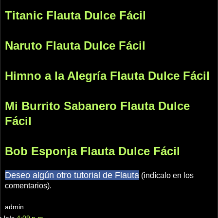
Titanic Flauta Dulce Fácil
Naruto Flauta Dulce Fácil
Himno a la Alegría Flauta Dulce Fácil
Mi Burrito Sabanero Flauta Dulce
Fácil
Bob Esponja Flauta Dulce Fácil
Deseo algún otro tutorial de Flauta
(indícalo en los
comentarios).
admin
a la/s
4:09 p.m.