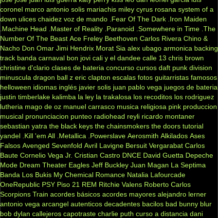
coronel
marco antonio solis
mariachis
miley cyrus
rosana
system of a
down
ulices chaidez
voz de mando
.Fear Of The Dark
.Iron Maiden
.Machine Head
.Master of Reality
.Paranoid
.Somewhere in Time
.The
Number Of The Beast
Ace Freley
Beethoven
Carlos Rivera
Chino &
Nacho
Don Omar
Jimi Hendrix
Morat
Sia
alex ubago
armonica
backing
track
banda carnaval
bon jovi
cali y el dandee
calle 13
chris brown
christine d'clario
clases de bateria
concurso
cursos
daft punk
division
minuscula
dragon ball z
eric clapton
escalas
fotos
guitarristas famosos
helloween
idiomas
inglés
javier solis
juan pablo vega
juegos de bateria
justin timberlake
kalimba
la ley
la trakalosa
los recoditos
los rodriguez
lutheria
mago de oz
manuel carrasco
musica religiosa
pink
produccion
musical
pronunciacion
punteo
radiohead
reyli
ricardo montaner
sebastian yatra
the black keys
the chainsmokers
the doors
tutorial
yandel
.Kill 'em All
.Metallica
.Powerslave
Aerosmith
Alkilados
Ases
Falsos
Avenged Sevenfold
Avril Lavigne
Bersuit Vergarabat
Carlos
Baute
Cornelio Vega Jr.
Cristian Castro
DNCE
David Guetta
Depeche
Mode
Dream Theater
Eagles
Jeff Buckley
Juan Magan
La Septima
Banda
Los Bukis
My Chemical Romance
Natalia Lafourcade
OneRepublic
PSY
Piso 21
REM
Ritchie Valens
Roberto Carlos
Scorpions
Train
acordes básicos
acordes mayores
alejandro lerner
antonio vega
arcangel
autenticos decadentes
bacilos
bad bunny
blur
bob dylan
callejeros
capotraste
charlie puth
curso a distancia
dani