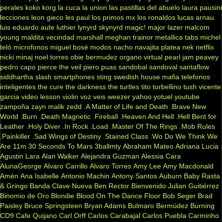
perales
koko
korg
la cuca
la union
las pastillas del abuelo
laura pausini
lecciones
leon gieco
les paul
los primos mx
los ronaldos
lucas arnau
luis eduardo aute
luthier
lynyrd skynyrd
magic!
major lazer
malcom
young
maldita vecindad
marshall
meghan trainor
metallica tabs
michel
teló
microfonos
miguel bosé
modos
nacho
navajita platea
nek
netflix
nicki minaj
noel torres
obie bermudez
organo virtual
pearl jam
peavey
pedro capo
pierce the veil
piero
puas
sandobal
sandoval
santaflow
siddhartha
slash
smartphones
sting
swedish house mafia
telefonos
inteligentes
the cure
the darkness
the turtles
tito torbellino
tush
vicente
garcia
video lesson
violin
voz veis
weezer
yahoo
yotuel
youtube
zampoña
zayn malik
zedd
.A Matter of Life and Death
.Brave New
World
.Burn
.Death Magnetic
.Fireball
.Heaven And Hell
.Hell Bent for
Leather
.Holy Diver
.In Rock
.Load
.Master Of The Rings
.Mob Rules
.Painkiller
.Sad Wings of Destiny
.Stained Class
.Wo Do We Think We
Are
11m
30 Seconds To Mars
3ballmty
Abraham Mateo
Adriana Lucia
Agustin Lara
Alan Walker
Alejandra Guzman
Alessia Cara
AlunaGeorge
Alvaro Carrillo
Alvaro Torres
Amy Lee
Amy Macdonald
Amén
Ana Isabelle
Antonio Machin
Antony Santos
Auburn
Baby Rasta
& Gringo
Banda Clave Nueva
Ben Rector
Bienvenido Julian Guitiérrez
Binomio de Oro
Blondie
Blood On The Dance Floor
Bob Seger
Brad
Paisley
Bruce Springsteen
Bryan Adams
Bulmaro Bermúdez
Burning
CD9
Cafe Quijano
Carl Orff
Carlos Carabajal
Carlos Puebla
Carminho