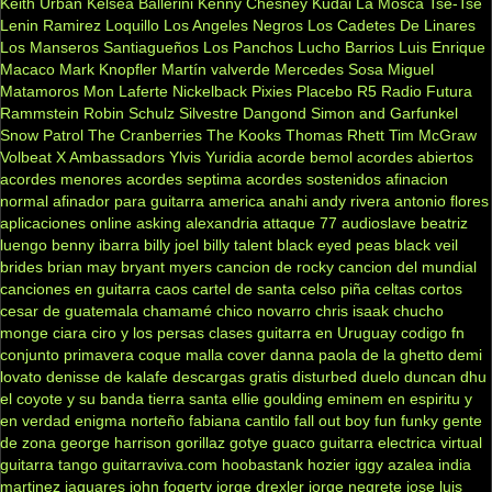
Keith Urban
Kelsea Ballerini
Kenny Chesney
Kudai
La Mosca Tse-Tse
Lenin Ramirez
Loquillo
Los Angeles Negros
Los Cadetes De Linares
Los Manseros Santiagueños
Los Panchos
Lucho Barrios
Luis Enrique
Macaco
Mark Knopfler
Martín valverde
Mercedes Sosa
Miguel
Matamoros
Mon Laferte
Nickelback
Pixies
Placebo
R5
Radio Futura
Rammstein
Robin Schulz
Silvestre Dangond
Simon and Garfunkel
Snow Patrol
The Cranberries
The Kooks
Thomas Rhett
Tim McGraw
Volbeat
X Ambassadors
Ylvis
Yuridia
acorde bemol
acordes abiertos
acordes menores
acordes septima
acordes sostenidos
afinacion
normal
afinador para guitarra
america
anahi
andy rivera
antonio flores
aplicaciones online
asking alexandria
attaque 77
audioslave
beatriz
luengo
benny ibarra
billy joel
billy talent
black eyed peas
black veil
brides
brian may
bryant myers
cancion de rocky
cancion del mundial
canciones en guitarra
caos
cartel de santa
celso piña
celtas cortos
cesar de guatemala
chamamé
chico novarro
chris isaak
chucho
monge
ciara
ciro y los persas
clases guitarra en Uruguay
codigo fn
conjunto primavera
coque malla
cover
danna paola
de la ghetto
demi
lovato
denisse de kalafe
descargas gratis
disturbed
duelo
duncan dhu
el coyote y su banda tierra santa
ellie goulding
eminem
en espiritu y
en verdad
enigma norteño
fabiana cantilo
fall out boy
fun
funky
gente
de zona
george harrison
gorillaz
gotye
guaco
guitarra electrica virtual
guitarra tango
guitarraviva.com
hoobastank
hozier
iggy azalea
india
martinez
jaguares
john fogerty
jorge drexler
jorge negrete
jose luis