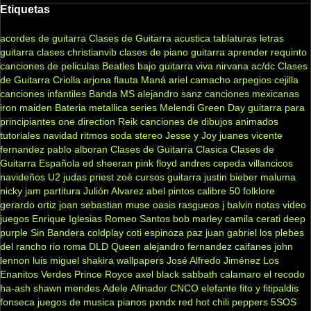
Etiquetas
acordes de guitarra
Clases de Guitarra acustica
tablaturas
letras
guitarra clases
christianvib
clases de piano
guitarra
aprender
requinto
canciones de peliculas
Beatles
bajo
guitarra viva
nirvana
ac/dc
Clases
de Guitarra Criolla
arjona
flauta
Maná
ariel camacho
arpegios
cejilla
canciones infantiles
Banda MS
alejandro sanz
canciones mexicanas
iron maiden
Bateria
metallica
series
Melendi
Green Day
guitarra para
principiantes
one direction
Reik
canciones de dibujos animados
tutoriales
navidad
ritmos
soda stereo
Jesse y Joy
juanes
vicente
fernandez
pablo alboran
Clases de Guitarra Clasica
Clases de
Guitarra Española
ed sheeran
pink floyd
andres cepeda
villancicos
navideños
U2
judas priest
zoé
cursos guitarra
justin bieber
maluma
nicky jam
partitura
Julión Alvarez
abel pintos
calibre 50
folklore
gerardo ortiz
joan sebastian
muse
oasis
rasgueos
j balvin
notas
video
juegos
Enrique Iglesias
Romeo Santos
bob marley
camila
cerati
deep
purple
Sin Bandera
coldplay
coti
espinoza paz
juan gabriel
los plebes
del rancho
rio roma
DLD
Queen
alejandro fernandez
caifanes
john
lennon
luis miguel
shakira
wallpapers
José Alfredo Jiménez
Los
Enanitos Verdes
Prince Royce
axel
black sabbath
calamaro
el recodo
ha-ash
shawn mendes
Adele
Afinador
CNCO
elefante
fito y fitipaldis
fonseca
juegos de musica
pianos
pxndx
red hot chili peppers
5SOS