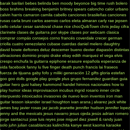
barak
barilari
bebes
belinda
ben moody
beyonce
big time rush
bolero
boss
brahms
breaking benjamin
britney spears
caloncho
calor urbano
calvin harris
camaron
camila cabello
canciones brasileñas
canciones
rusas
carla bruni
carlos asensio
carlos eleta almaran
carly rae jepsen
cello
celular
cesar sandoval
chase rice
chocQuibTown
chris jeday
cifra
clarinete
clases de guitarra por skype
clases por webcam
clasica
comprar
compás
consejos
corno francés
coverdale
crecer german
criolla
cuatro venezolano
cubase
cuerdas
daniel melero
daughtry
david bowie
deftones
deluz
descemer bueno
dexter
diapasón
distintas
afinaciones
dominio propio
drake
ebay
edith marquez
el vega
elvis
crespo
enchufa la guitarra
epiphone
erasure
española
esperanza de
vida
facebook
fanny lu
five finger death punch
francis lai
fraseos
fuerza de tijuana
gaby fofo y miliki
generación 12
gifts
gloria estefan
goo goo dolls
google play
google plus
grupo fernandez
guardian
guia
guitar hero
gusi
halsey
hammond
handel
himnos nacionales
how to
play
humor
ideas
improvisacion
incubus
ingrid rosario
inner circle
interpuesto
intoxicados
invasores de nuevo leon
inventos
iron man
guitar lesson
iskander
israel houghton
ivan arana
j alvarez
jack white
james bay
javier rosas
jaz jacob
jeanette
jennifer hudson
jennifer lopez
jenny and the mexicats
jesus navarro
jesus ojeda
jesús adrian romero
jorge santacruz
jose luis reyes
jose miguel diez
jowell & randy
juan
solo
juhn
julian casablancas
kalinchita
kanye west
kaoma
karaoke