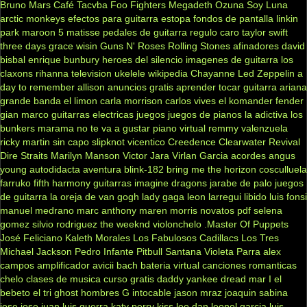
Bruno Mars
Café Tacvba
Foo Fighters
Megadeth
Ozuna
Soy Luna
arctic monkeys
efectos para guitarra
estopa
fondos de pantalla
linkin
park
maroon 5
matisse
pedales de guitarra
regulo caro
taylor swift
three days grace
wisin
Guns N' Roses
Rolling Stones
afinadores
david
bisbal
enrique bunbury
heroes del silencio
imagenes de guitarra
los
claxons
rihanna
television
ukelele
wikipedia
Chayanne
Led Zeppelin
a
day to remember
allison
anuncios gratis
aprender tocar guitarra
ariana
grande
banda el limon
carla morrison
carlos vives
el komander
fender
gian marco
guitarras electricas
juegos
juegos de pianos
la adictiva
los
bunkers
marama
no te va a gustar
piano virtual
remmy valenzuela
ricky martin
sin capo
slipknot
vicentico
Creedence Clearwater Revival
Dire Straits
Marilyn Manson
Victor Jara
Virlan Garcia
acordes
angus
young
autodidacta
aventura
blink-182
bring me the horizon
cosculluela
farruko
fifth harmony
guitarras
imagine dragons
jarabe de palo
juegos
de guitarra
la oreja de van gogh
lady gaga
leon larregui
libido
luis fonsi
manuel medrano
marc anthony
maren morris
novatos
pdf
selena
gomez
silvio rodriguez
the weeknd
violonchelo
.Master Of Puppets
José Feliciano
Kaleth Morales
Los Fabulosos Cadillacs
Los Tres
Michael Jackson
Pedro Infante
Pitbull
Santana
Violeta Parra
alex
campos
amplificador
avicii
bach
bateria virtual
canciones romanticas
chelo
clases de musica
curso gratis
daddy yankee
dread mar I
el
bebeto
el tri
ghost
hombres G
intocable
jason mraz
joaquin sabina
jose jose
juan luis guerra
katy perry
kiss
leo dan
leonel garcia
luis