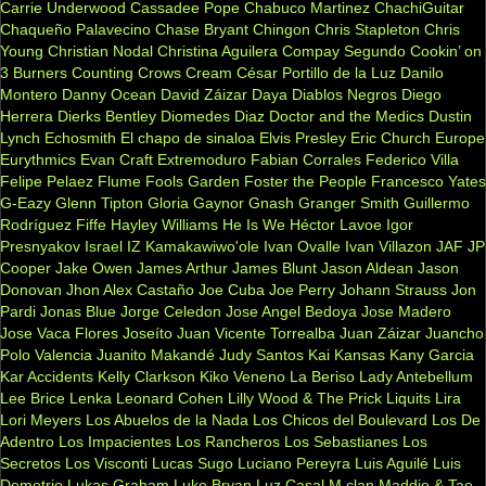
Carrie Underwood
Cassadee Pope
Chabuco Martinez
ChachiGuitar
Chaqueño Palavecino
Chase Bryant
Chingon
Chris Stapleton
Chris
Young
Christian Nodal
Christina Aguilera
Compay Segundo
Cookin’ on
3 Burners
Counting Crows
Cream
César Portillo de la Luz
Danilo
Montero
Danny Ocean
David Záizar
Daya
Diablos Negros
Diego
Herrera
Dierks Bentley
Diomedes Diaz
Doctor and the Medics
Dustin
Lynch
Echosmith
El chapo de sinaloa
Elvis Presley
Eric Church
Europe
Eurythmics
Evan Craft
Extremoduro
Fabian Corrales
Federico Villa
Felipe Pelaez
Flume
Fools Garden
Foster the People
Francesco Yates
G-Eazy
Glenn Tipton
Gloria Gaynor
Gnash
Granger Smith
Guillermo
Rodríguez Fiffe
Hayley Williams
He Is We
Héctor Lavoe
Igor
Presnyakov
Israel IZ Kamakawiwo'ole
Ivan Ovalle
Ivan Villazon
JAF
JP
Cooper
Jake Owen
James Arthur
James Blunt
Jason Aldean
Jason
Donovan
Jhon Alex Castaño
Joe Cuba
Joe Perry
Johann Strauss
Jon
Pardi
Jonas Blue
Jorge Celedon
Jose Angel Bedoya
Jose Madero
Jose Vaca Flores
Joseíto
Juan Vicente Torrealba
Juan Záizar
Juancho
Polo Valencia
Juanito Makandé
Judy Santos
Kai
Kansas
Kany Garcia
Kar Accidents
Kelly Clarkson
Kiko Veneno
La Beriso
Lady Antebellum
Lee Brice
Lenka
Leonard Cohen
Lilly Wood & The Prick
Liquits
Lira
Lori Meyers
Los Abuelos de la Nada
Los Chicos del Boulevard
Los De
Adentro
Los Impacientes
Los Rancheros
Los Sebastianes
Los
Secretos
Los Visconti
Lucas Sugo
Luciano Pereyra
Luis Aguilé
Luis
Demetrio
Lukas Graham
Luke Bryan
Luz Casal
M clan
Maddie & Tae