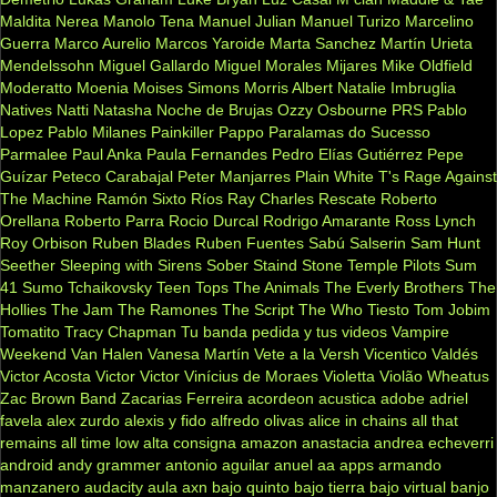
Maldita Nerea
Manolo Tena
Manuel Julian
Manuel Turizo
Marcelino
Guerra
Marco Aurelio
Marcos Yaroide
Marta Sanchez
Martín Urieta
Mendelssohn
Miguel Gallardo
Miguel Morales
Mijares
Mike Oldfield
Moderatto
Moenia
Moises Simons
Morris Albert
Natalie Imbruglia
Natives
Natti Natasha
Noche de Brujas
Ozzy Osbourne
PRS
Pablo
Lopez
Pablo Milanes
Painkiller
Pappo
Paralamas do Sucesso
Parmalee
Paul Anka
Paula Fernandes
Pedro Elías Gutiérrez
Pepe
Guízar
Peteco Carabajal
Peter Manjarres
Plain White T's
Rage Against
The Machine
Ramón Sixto Ríos
Ray Charles
Rescate
Roberto
Orellana
Roberto Parra
Rocio Durcal
Rodrigo Amarante
Ross Lynch
Roy Orbison
Ruben Blades
Ruben Fuentes
Sabú
Salserin
Sam Hunt
Seether
Sleeping with Sirens
Sober
Staind
Stone Temple Pilots
Sum
41
Sumo
Tchaikovsky
Teen Tops
The Animals
The Everly Brothers
The
Hollies
The Jam
The Ramones
The Script
The Who
Tiesto
Tom Jobim
Tomatito
Tracy Chapman
Tu banda pedida y tus videos
Vampire
Weekend
Van Halen
Vanesa Martín
Vete a la Versh
Vicentico Valdés
Victor Acosta
Victor Victor
Vinícius de Moraes
Violetta
Violão
Wheatus
Zac Brown Band
Zacarias Ferreira
acordeon
acustica
adobe
adriel
favela
alex zurdo
alexis y fido
alfredo olivas
alice in chains
all that
remains
all time low
alta consigna
amazon
anastacia
andrea echeverri
android
andy grammer
antonio aguilar
anuel aa
apps
armando
manzanero
audacity
aula
axn
bajo quinto
bajo tierra
bajo virtual
banjo