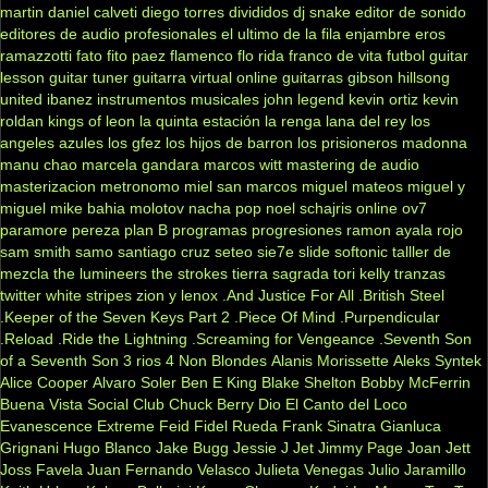
martin
daniel calveti
diego torres
divididos
dj snake
editor de sonido
editores de audio profesionales
el ultimo de la fila
enjambre
eros
ramazzotti
fato
fito paez
flamenco
flo rida
franco de vita
futbol
guitar
lesson
guitar tuner
guitarra virtual online
guitarras gibson
hillsong
united
ibanez
instrumentos musicales
john legend
kevin ortiz
kevin
roldan
kings of leon
la quinta estación
la renga
lana del rey
los
angeles azules
los gfez
los hijos de barron
los prisioneros
madonna
manu chao
marcela gandara
marcos witt
mastering de audio
masterizacion
metronomo
miel san marcos
miguel mateos
miguel y
miguel
mike bahia
molotov
nacha pop
noel schajris
online
ov7
paramore
pereza
plan B
programas
progresiones
ramon ayala
rojo
sam smith
samo
santiago cruz
seteo
sie7e
slide
softonic
talller de
mezcla
the lumineers
the strokes
tierra sagrada
tori kelly
tranzas
twitter
white stripes
zion y lenox
.And Justice For All
.British Steel
.Keeper of the Seven Keys Part 2
.Piece Of Mind
.Purpendicular
.Reload
.Ride the Lightning
.Screaming for Vengeance
.Seventh Son
of a Seventh Son
3 rios
4 Non Blondes
Alanis Morissette
Aleks Syntek
Alice Cooper
Alvaro Soler
Ben E King
Blake Shelton
Bobby McFerrin
Buena Vista Social Club
Chuck Berry
Dio
El Canto del Loco
Evanescence
Extreme
Feid
Fidel Rueda
Frank Sinatra
Gianluca
Grignani
Hugo Blanco
Jake Bugg
Jessie J
Jet
Jimmy Page
Joan Jett
Joss Favela
Juan Fernando Velasco
Julieta Venegas
Julio Jaramillo