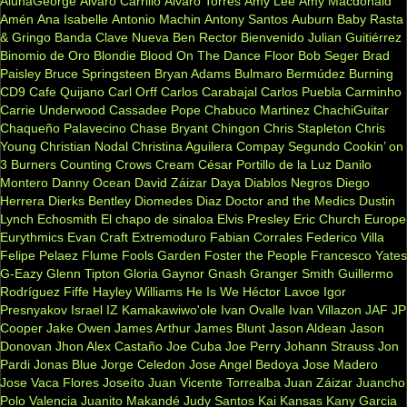
AlunaGeorge
Alvaro Carrillo
Alvaro Torres
Amy Lee
Amy Macdonald
Amén
Ana Isabelle
Antonio Machin
Antony Santos
Auburn
Baby Rasta
& Gringo
Banda Clave Nueva
Ben Rector
Bienvenido Julian Guitiérrez
Binomio de Oro
Blondie
Blood On The Dance Floor
Bob Seger
Brad
Paisley
Bruce Springsteen
Bryan Adams
Bulmaro Bermúdez
Burning
CD9
Cafe Quijano
Carl Orff
Carlos Carabajal
Carlos Puebla
Carminho
Carrie Underwood
Cassadee Pope
Chabuco Martinez
ChachiGuitar
Chaqueño Palavecino
Chase Bryant
Chingon
Chris Stapleton
Chris
Young
Christian Nodal
Christina Aguilera
Compay Segundo
Cookin’ on
3 Burners
Counting Crows
Cream
César Portillo de la Luz
Danilo
Montero
Danny Ocean
David Záizar
Daya
Diablos Negros
Diego
Herrera
Dierks Bentley
Diomedes Diaz
Doctor and the Medics
Dustin
Lynch
Echosmith
El chapo de sinaloa
Elvis Presley
Eric Church
Europe
Eurythmics
Evan Craft
Extremoduro
Fabian Corrales
Federico Villa
Felipe Pelaez
Flume
Fools Garden
Foster the People
Francesco Yates
G-Eazy
Glenn Tipton
Gloria Gaynor
Gnash
Granger Smith
Guillermo
Rodríguez Fiffe
Hayley Williams
He Is We
Héctor Lavoe
Igor
Presnyakov
Israel IZ Kamakawiwo'ole
Ivan Ovalle
Ivan Villazon
JAF
JP
Cooper
Jake Owen
James Arthur
James Blunt
Jason Aldean
Jason
Donovan
Jhon Alex Castaño
Joe Cuba
Joe Perry
Johann Strauss
Jon
Pardi
Jonas Blue
Jorge Celedon
Jose Angel Bedoya
Jose Madero
Jose Vaca Flores
Joseíto
Juan Vicente Torrealba
Juan Záizar
Juancho
Polo Valencia
Juanito Makandé
Judy Santos
Kai
Kansas
Kany Garcia