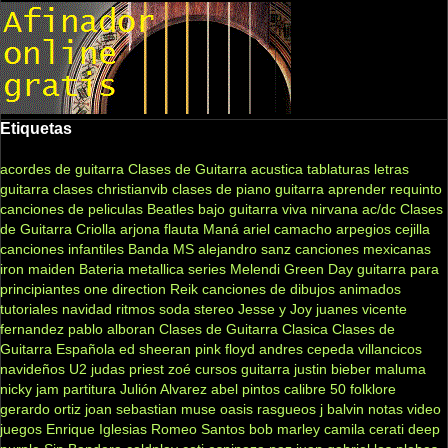
Etiquetas
acordes de guitarra
Clases de Guitarra acustica
tablaturas
letras
guitarra clases
christianvib
clases de piano
guitarra
aprender
requinto
canciones de peliculas
Beatles
bajo
guitarra viva
nirvana
ac/dc
Clases
de Guitarra Criolla
arjona
flauta
Maná
ariel camacho
arpegios
cejilla
canciones infantiles
Banda MS
alejandro sanz
canciones mexicanas
iron maiden
Bateria
metallica
series
Melendi
Green Day
guitarra para
principiantes
one direction
Reik
canciones de dibujos animados
tutoriales
navidad
ritmos
soda stereo
Jesse y Joy
juanes
vicente
fernandez
pablo alboran
Clases de Guitarra Clasica
Clases de
Guitarra Española
ed sheeran
pink floyd
andres cepeda
villancicos
navideños
U2
judas priest
zoé
cursos guitarra
justin bieber
maluma
nicky jam
partitura
Julión Alvarez
abel pintos
calibre 50
folklore
gerardo ortiz
joan sebastian
muse
oasis
rasgueos
j balvin
notas
video
juegos
Enrique Iglesias
Romeo Santos
bob marley
camila
cerati
deep