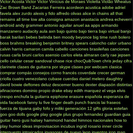
Victor Acosta
Victor Victor
Vinícius de Moraes
Violetta
Violão
Wheatus
Zac Brown Band
Zacarias Ferreira
acordeon
acustica
adobe
adriel
favela
alex zurdo
alexis y fido
alfredo olivas
alice in chains
all that
remains
all time low
alta consigna
amazon
anastacia
andrea echeverri
android
andy grammer
antonio aguilar
anuel aa
apps
armando
manzanero
audacity
aula
axn
bajo quinto
bajo tierra
bajo virtual
banjo
barak
barilari
bebes
belinda
ben moody
beyonce
big time rush
bolero
boss
brahms
breaking benjamin
britney spears
caloncho
calor urbano
calvin harris
camaron
camila cabello
canciones brasileñas
canciones
rusas
carla bruni
carlos asensio
carlos eleta almaran
carly rae jepsen
cello
celular
cesar sandoval
chase rice
chocQuibTown
chris jeday
cifra
clarinete
clases de guitarra por skype
clases por webcam
clasica
comprar
compás
consejos
corno francés
coverdale
crecer german
criolla
cuatro venezolano
cubase
cuerdas
daniel melero
daughtry
david bowie
deftones
deluz
descemer bueno
dexter
diapasón
distintas
afinaciones
dominio propio
drake
ebay
edith marquez
el vega
elvis
crespo
enchufa la guitarra
epiphone
erasure
española
esperanza de
vida
facebook
fanny lu
five finger death punch
francis lai
fraseos
fuerza de tijuana
gaby fofo y miliki
generación 12
gifts
gloria estefan
goo goo dolls
google play
google plus
grupo fernandez
guardian
guia
guitar hero
gusi
halsey
hammond
handel
himnos nacionales
how to
play
humor
ideas
improvisacion
incubus
ingrid rosario
inner circle
interpuesto
intoxicados
invasores de nuevo leon
inventos
iron man