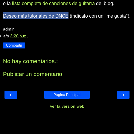
o la
lista completa de canciones de guitarra
del blog.
Deseo más tutoriales de DNCE
(indícalo con un "me gusta").
admin
a la/s
3:20 p.m.
Compartir
No hay comentarios.:
Publicar un comentario
‹
›
Página Principal
Ver la versión web