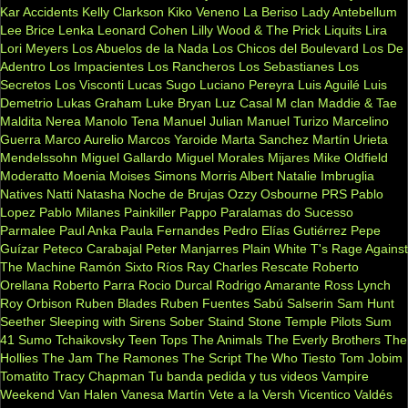
Kar Accidents
Kelly Clarkson
Kiko Veneno
La Beriso
Lady Antebellum
Lee Brice
Lenka
Leonard Cohen
Lilly Wood & The Prick
Liquits
Lira
Lori Meyers
Los Abuelos de la Nada
Los Chicos del Boulevard
Los De
Adentro
Los Impacientes
Los Rancheros
Los Sebastianes
Los
Secretos
Los Visconti
Lucas Sugo
Luciano Pereyra
Luis Aguilé
Luis
Demetrio
Lukas Graham
Luke Bryan
Luz Casal
M clan
Maddie & Tae
Maldita Nerea
Manolo Tena
Manuel Julian
Manuel Turizo
Marcelino
Guerra
Marco Aurelio
Marcos Yaroide
Marta Sanchez
Martín Urieta
Mendelssohn
Miguel Gallardo
Miguel Morales
Mijares
Mike Oldfield
Moderatto
Moenia
Moises Simons
Morris Albert
Natalie Imbruglia
Natives
Natti Natasha
Noche de Brujas
Ozzy Osbourne
PRS
Pablo
Lopez
Pablo Milanes
Painkiller
Pappo
Paralamas do Sucesso
Parmalee
Paul Anka
Paula Fernandes
Pedro Elías Gutiérrez
Pepe
Guízar
Peteco Carabajal
Peter Manjarres
Plain White T's
Rage Against
The Machine
Ramón Sixto Ríos
Ray Charles
Rescate
Roberto
Orellana
Roberto Parra
Rocio Durcal
Rodrigo Amarante
Ross Lynch
Roy Orbison
Ruben Blades
Ruben Fuentes
Sabú
Salserin
Sam Hunt
Seether
Sleeping with Sirens
Sober
Staind
Stone Temple Pilots
Sum
41
Sumo
Tchaikovsky
Teen Tops
The Animals
The Everly Brothers
The
Hollies
The Jam
The Ramones
The Script
The Who
Tiesto
Tom Jobim
Tomatito
Tracy Chapman
Tu banda pedida y tus videos
Vampire
Weekend
Van Halen
Vanesa Martín
Vete a la Versh
Vicentico Valdés