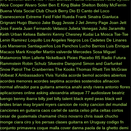
Alice Cooper
Alvaro Soler
Ben E King
Blake Shelton
Bobby McFerrin
Buena Vista Social Club
Chuck Berry
Dio
El Canto del Loco
Evanescence
Extreme
Feid
Fidel Rueda
Frank Sinatra
Gianluca
Grignani
Hugo Blanco
Jake Bugg
Jessie J
Jet
Jimmy Page
Joan Jett
Joss Favela
Juan Fernando Velasco
Julieta Venegas
Julio Jaramillo
Keith Urban
Kelsea Ballerini
Kenny Chesney
Kudai
La Mosca Tse-Tse
Lenin Ramirez
Loquillo
Los Angeles Negros
Los Cadetes De Linares
Los Manseros Santiagueños
Los Panchos
Lucho Barrios
Luis Enrique
Macaco
Mark Knopfler
Martín valverde
Mercedes Sosa
Miguel
Matamoros
Mon Laferte
Nickelback
Pixies
Placebo
R5
Radio Futura
Rammstein
Robin Schulz
Silvestre Dangond
Simon and Garfunkel
Snow Patrol
The Cranberries
The Kooks
Thomas Rhett
Tim McGraw
Volbeat
X Ambassadors
Ylvis
Yuridia
acorde bemol
acordes abiertos
acordes menores
acordes septima
acordes sostenidos
afinacion
normal
afinador para guitarra
america
anahi
andy rivera
antonio flores
aplicaciones online
asking alexandria
attaque 77
audioslave
beatriz
luengo
benny ibarra
billy joel
billy talent
black eyed peas
black veil
brides
brian may
bryant myers
cancion de rocky
cancion del mundial
canciones en guitarra
caos
cartel de santa
celso piña
celtas cortos
cesar de guatemala
chamamé
chico novarro
chris isaak
chucho
monge
ciara
ciro y los persas
clases guitarra en Uruguay
codigo fn
conjunto primavera
coque malla
cover
danna paola
de la ghetto
demi