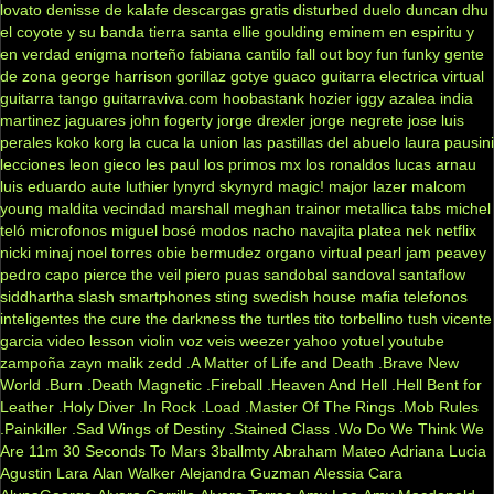
lovato
denisse de kalafe
descargas gratis
disturbed
duelo
duncan dhu
el coyote y su banda tierra santa
ellie goulding
eminem
en espiritu y
en verdad
enigma norteño
fabiana cantilo
fall out boy
fun
funky
gente
de zona
george harrison
gorillaz
gotye
guaco
guitarra electrica virtual
guitarra tango
guitarraviva.com
hoobastank
hozier
iggy azalea
india
martinez
jaguares
john fogerty
jorge drexler
jorge negrete
jose luis
perales
koko
korg
la cuca
la union
las pastillas del abuelo
laura pausini
lecciones
leon gieco
les paul
los primos mx
los ronaldos
lucas arnau
luis eduardo aute
luthier
lynyrd skynyrd
magic!
major lazer
malcom
young
maldita vecindad
marshall
meghan trainor
metallica tabs
michel
teló
microfonos
miguel bosé
modos
nacho
navajita platea
nek
netflix
nicki minaj
noel torres
obie bermudez
organo virtual
pearl jam
peavey
pedro capo
pierce the veil
piero
puas
sandobal
sandoval
santaflow
siddhartha
slash
smartphones
sting
swedish house mafia
telefonos
inteligentes
the cure
the darkness
the turtles
tito torbellino
tush
vicente
garcia
video lesson
violin
voz veis
weezer
yahoo
yotuel
youtube
zampoña
zayn malik
zedd
.A Matter of Life and Death
.Brave New
World
.Burn
.Death Magnetic
.Fireball
.Heaven And Hell
.Hell Bent for
Leather
.Holy Diver
.In Rock
.Load
.Master Of The Rings
.Mob Rules
.Painkiller
.Sad Wings of Destiny
.Stained Class
.Wo Do We Think We
Are
11m
30 Seconds To Mars
3ballmty
Abraham Mateo
Adriana Lucia
Agustin Lara
Alan Walker
Alejandra Guzman
Alessia Cara