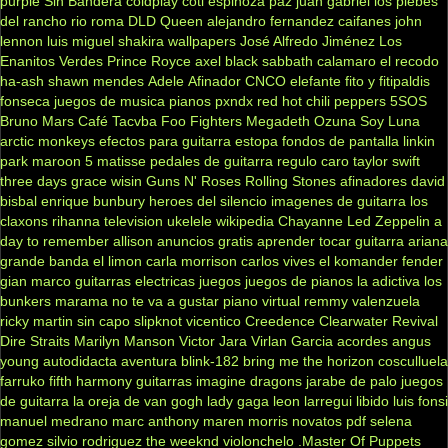
purple
Sin Bandera
coldplay
coti
espinoza paz
juan gabriel
los plebes
del rancho
rio roma
DLD
Queen
alejandro fernandez
caifanes
john
lennon
luis miguel
shakira
wallpapers
José Alfredo Jiménez
Los
Enanitos Verdes
Prince Royce
axel
black sabbath
calamaro
el recodo
ha-ash
shawn mendes
Adele
Afinador
CNCO
elefante
fito y fitipaldis
fonseca
juegos de musica
pianos
pxndx
red hot chili peppers
5SOS
Bruno Mars
Café Tacvba
Foo Fighters
Megadeth
Ozuna
Soy Luna
arctic monkeys
efectos para guitarra
estopa
fondos de pantalla
linkin
park
maroon 5
matisse
pedales de guitarra
regulo caro
taylor swift
three days grace
wisin
Guns N' Roses
Rolling Stones
afinadores
david
bisbal
enrique bunbury
heroes del silencio
imagenes de guitarra
los
claxons
rihanna
television
ukelele
wikipedia
Chayanne
Led Zeppelin
a
day to remember
allison
anuncios gratis
aprender tocar guitarra
ariana
grande
banda el limon
carla morrison
carlos vives
el komander
fender
gian marco
guitarras electricas
juegos
juegos de pianos
la adictiva
los
bunkers
marama
no te va a gustar
piano virtual
remmy valenzuela
ricky martin
sin capo
slipknot
vicentico
Creedence Clearwater Revival
Dire Straits
Marilyn Manson
Victor Jara
Virlan Garcia
acordes
angus
young
autodidacta
aventura
blink-182
bring me the horizon
cosculluela
farruko
fifth harmony
guitarras
imagine dragons
jarabe de palo
juegos
de guitarra
la oreja de van gogh
lady gaga
leon larregui
libido
luis fonsi
manuel medrano
marc anthony
maren morris
novatos
pdf
selena
gomez
silvio rodriguez
the weeknd
violonchelo
.Master Of Puppets