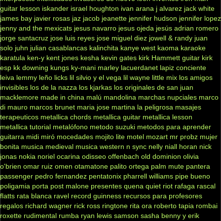
guitar lesson
iskander
israel houghton
ivan arana
j alvarez
jack white
james bay
javier rosas
jaz jacob
jeanette
jennifer hudson
jennifer lopez
jenny and the mexicats
jesus navarro
jesus ojeda
jesús adrian romero
jorge santacruz
jose luis reyes
jose miguel diez
jowell & randy
juan
solo
juhn
julian casablancas
kalinchita
kanye west
kaoma
karaoke
karatula
ken-y
kent jones
kesha
kevin gates
kirk Hammett guitar
kirk
esp
kk downing
kungs
ky-mani marley
lacuerdanet
lapiz conciente
leiva
lemmy
leño
licks
lil silvio y el vega
lil wayne
little mix
los amigos
invisibles
los de la nazza
los kjarkas
los originales de san juan
macklemore
made in china
malú
mandolina
marchas nupciales
marco
di mauro
marcos brunet
maria jose
martina la peligrosa
masajes
terapeuticos
metallica chords
metallica guitar
metallica lesson
metallica tutorial
metalófono
metodo suzuki
metodos para aprender
guitarra
midi
miró
mocedades
mojito lite
motel
mozart
mr probz
mujer
bonita
musica medieval
musica western
n sync
nelly
niall horan
nick
jonas
nokia
noriel
ocarina
odisseo
offenbach
old dominion
olivia
o'brien
omar ruiz
omen
otamatone
palito ortega
palm mute
pantera
passenger
pedro fernandez
pentatonix
pharrell williams
pipe bueno
poligamia
porta
post malone
presentes
quena
quiet riot
rafaga
rascal
flatts
rata blanca
ravel
record guinness
recursos para profesores
regalos
richard wagner
rick ross
ringtone
rita ora
roberto tapia
rombai
roxette
rudimental
rumba
ryan lewis
samson
sasha benny y erik