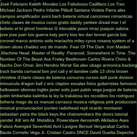
José Feliciano
Kaleth Morales
Los Fabulosos Cadillacs
Los Tres
Michael Jackson
Pedro Infante
Pitbull
Santana
Violeta Parra
alex
campos
amplificador
avicii
bach
bateria virtual
canciones romanticas
chelo
clases de musica
curso gratis
daddy yankee
dread mar I
el
bebeto
el tri
ghost
hombres G
intocable
jason mraz
joaquin sabina
jose jose
juan luis guerra
katy perry
kiss
leo dan
leonel garcia
luis
coronel
marco antonio solis
mariachis
miley cyrus
rosana
system of a
down
ulices chaidez
voz de mando
.Fear Of The Dark
.Iron Maiden
.Machine Head
.Master of Reality
.Paranoid
.Somewhere in Time
.The
Number Of The Beast
Ace Freley
Beethoven
Carlos Rivera
Chino &
Nacho
Don Omar
Jimi Hendrix
Morat
Sia
alex ubago
armonica
backing
track
banda carnaval
bon jovi
cali y el dandee
calle 13
chris brown
christine d'clario
clases de bateria
concurso
cursos
daft punk
division
minuscula
dragon ball z
eric clapton
escalas
fotos
guitarristas famosos
helloween
idiomas
inglés
javier solis
juan pablo vega
juegos de bateria
justin timberlake
kalimba
la ley
la trakalosa
los recoditos
los rodriguez
lutheria
mago de oz
manuel carrasco
musica religiosa
pink
produccion
musical
pronunciacion
punteo
radiohead
reyli
ricardo montaner
sebastian yatra
the black keys
the chainsmokers
the doors
tutorial
yandel
.Kill 'em All
.Metallica
.Powerslave
Aerosmith
Alkilados
Ases
Falsos
Avenged Sevenfold
Avril Lavigne
Bersuit Vergarabat
Carlos
Baute
Cornelio Vega Jr.
Cristian Castro
DNCE
David Guetta
Depeche