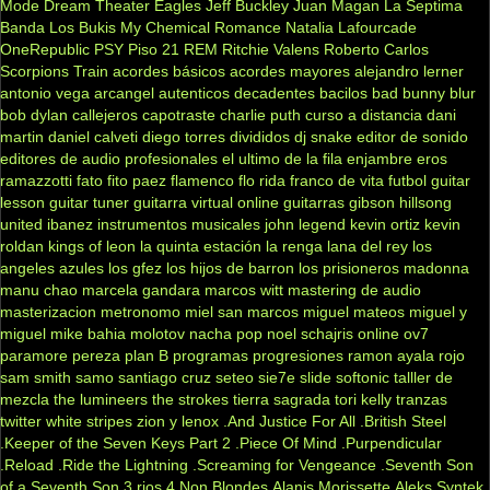
Mode
Dream Theater
Eagles
Jeff Buckley
Juan Magan
La Septima
Banda
Los Bukis
My Chemical Romance
Natalia Lafourcade
OneRepublic
PSY
Piso 21
REM
Ritchie Valens
Roberto Carlos
Scorpions
Train
acordes básicos
acordes mayores
alejandro lerner
antonio vega
arcangel
autenticos decadentes
bacilos
bad bunny
blur
bob dylan
callejeros
capotraste
charlie puth
curso a distancia
dani
martin
daniel calveti
diego torres
divididos
dj snake
editor de sonido
editores de audio profesionales
el ultimo de la fila
enjambre
eros
ramazzotti
fato
fito paez
flamenco
flo rida
franco de vita
futbol
guitar
lesson
guitar tuner
guitarra virtual online
guitarras gibson
hillsong
united
ibanez
instrumentos musicales
john legend
kevin ortiz
kevin
roldan
kings of leon
la quinta estación
la renga
lana del rey
los
angeles azules
los gfez
los hijos de barron
los prisioneros
madonna
manu chao
marcela gandara
marcos witt
mastering de audio
masterizacion
metronomo
miel san marcos
miguel mateos
miguel y
miguel
mike bahia
molotov
nacha pop
noel schajris
online
ov7
paramore
pereza
plan B
programas
progresiones
ramon ayala
rojo
sam smith
samo
santiago cruz
seteo
sie7e
slide
softonic
talller de
mezcla
the lumineers
the strokes
tierra sagrada
tori kelly
tranzas
twitter
white stripes
zion y lenox
.And Justice For All
.British Steel
.Keeper of the Seven Keys Part 2
.Piece Of Mind
.Purpendicular
.Reload
.Ride the Lightning
.Screaming for Vengeance
.Seventh Son
of a Seventh Son
3 rios
4 Non Blondes
Alanis Morissette
Aleks Syntek