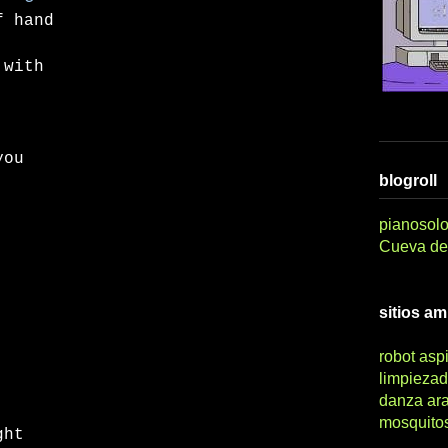
f hand
 with
you
blogroll
pianosolo
Cueva del
sitios a
robot asp
limpiezad
danza ar
mosquito
ght