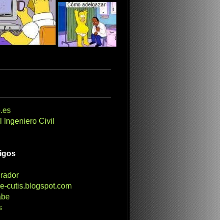
.es
 Ingeniero Civil
migos
irador
e-cutis.blogspot.com
abe
s