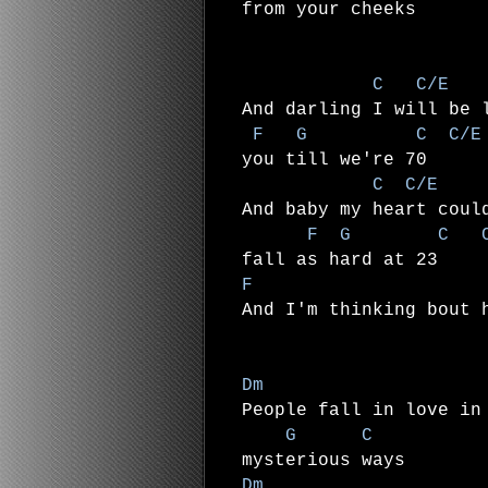
from your cheeks
C C/E
And darling I will be
F G C C/E 
you till we're 70
C C/E
And baby my heart coul
F G C C
fall as hard at 23
F 
And I'm thinking bout
Dm
People fall in love in
G C
mysterious ways
Dm 