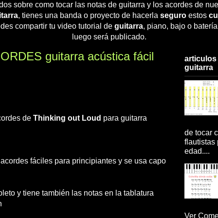
dos sobre como tocar las notas de guitarra y los acordes de nue
tarra
, tienes una banda o proyecto de hacerla
seguro
estos
cu
des compartir tu video tutorial de
guitarra
, piano, bajo o baterí
luego será publicado.
ORDES guitarra acústica fácil
articulos
guitarra
acordes de
Thinking out Loud
para guitarra
de tocar c
flautistas
edad....
s acordes fáciles para principiantes y se usa capo
eto y tiene también las notas en la tablatura
n
Ver Comen