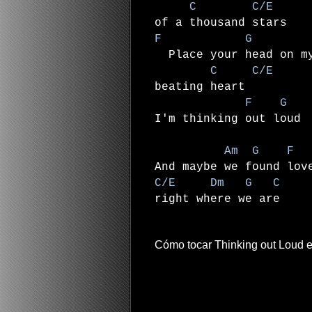
C C/E
of a thousand stars
F G
Place your head on m
C C/E
beating heart
F G
I'm thinking out loud
Am G F
And maybe we found lov
C/E Dm G C
right where we are
Cómo tocar Thinking out Loud en