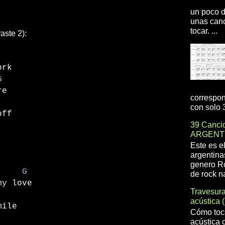
un poco d
unas canc
tocar. ...
aste 2):
ork
G
re
correspon
con solo 3
off
39 Cancio
ARGENT
Este es e
argentina
genero R
 G
de rock na
my love
Travesur
acústica 
mile
Cómo toca
acústica 