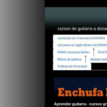
cursos de guitarra a distan
canciones con 3 acordes GUITARRA
canciones en Inglés fáciles GUITARR
PIANO canciones fáciles
FLAUT
Ritmos de guitarra
Afinador onl
Políticas de Privacidad
Aprender guitarra
-
cursos gra