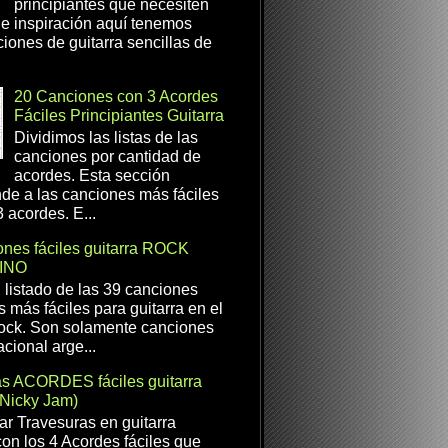
principiantes que necesiten
e inspiración aquí tenemos
iones de guitarra sencillas de
20 Canciones con 3 Acordes
Fáciles Principiantes Guitarra
Dividimos las listas de las
canciones por cantidad de
acordes. Esta sección
de a las canciones más fáciles
 acordes. E...
nes fáciles guitarra ROCK
INO
l listado de las 39 canciones
s más fáciles para guitarra en el
ock. Son solamente canciones
cional arge...
as ACORDES fáciles guitarra
(Nicky Jam)
r Travesuras en guitarra
con los 4 Acordes fáciles que