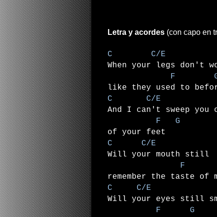
Letra y acordes
(con capo en tr
C C/E
When your legs don't w
F 
like they used to befo
C C/E
And I can't sweep you 
F G
of your feet
C C/E
Will your mouth still
F
remember the taste of 
C C/E
Will your eyes still s
F G