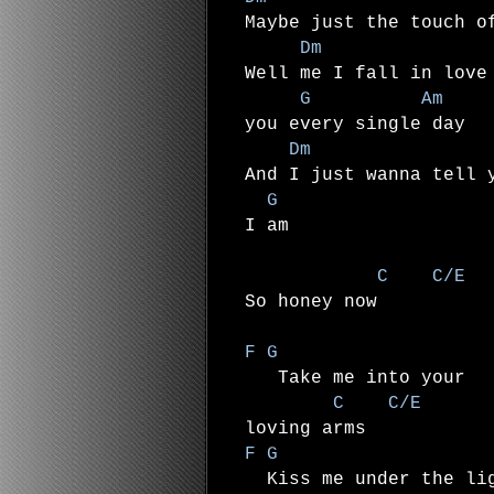
Maybe just the touch o
Dm
Well me I fall in love
G Am
you every single day
Dm
And I just wanna tell 
G
I am
C C/E
So honey now
F G
Take me into your
C C/E
loving arms
F G
Kiss me under the li