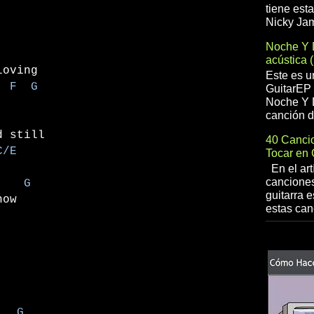
tiene est
Nicky Jam
Noche Y 
acústica 
loving
Este es u
F G
GuitarEP 
Noche Y D
canción d
d still
40 Cancio
/E
Tocar en 
En el art
canciones
G
guitarra e
 how
estas can
G