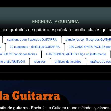
ENCHUFA LA GUITARRA
cia, gratuitos de guitarra española o criolla, clases guitar
canciones con 4 acordes GUITARRA
canciones con 5 acordes GUITA
A
30 canciones más fáciles GUITARRA
100 CANCIONES FACILES pa
A DULCE canciones fáciles
CANCIONES FACILES: Elige un instrumento
ine gratis NUEVO!!!
recursos
gráficos de acordes
graficos de esc
tis de guitarra
- Enchufa La Guitarra reune métodos y
clases 