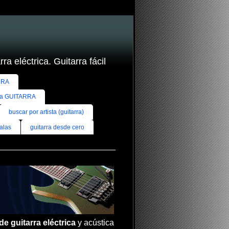
ra eléctrica. Guitarra fácil
RRA
ra GUITARRA
buscar por artista (guitarra)
alas
guitarra desde cero
de guitarra eléctrica
y acústica