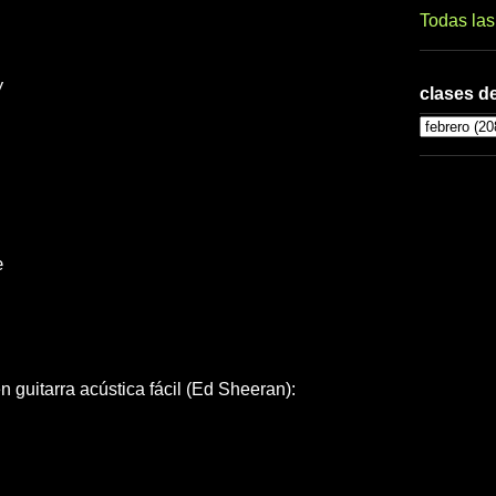
Todas la
y
clases de
e
 guitarra acústica fácil (Ed Sheeran):