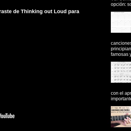
opción: so
raste de Thinking out Loud para
canciones
principia
famosas y 
con el ap
importante