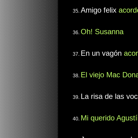
Amigo felix
acord
Oh! Susanna
En un vagón
aco
El viejo Mac Don
La risa de las vo
Mi querido Agust