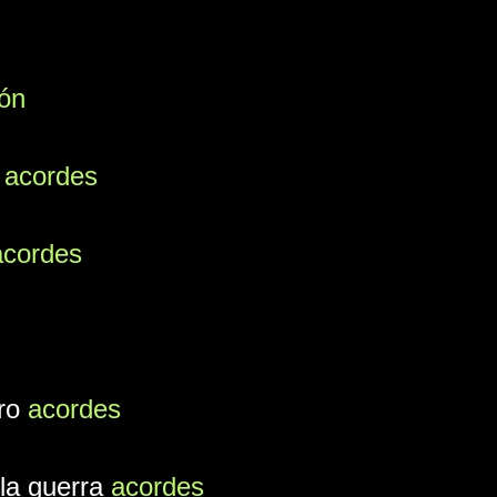
ón
s
acordes
acordes
ero
acordes
la guerra
acordes