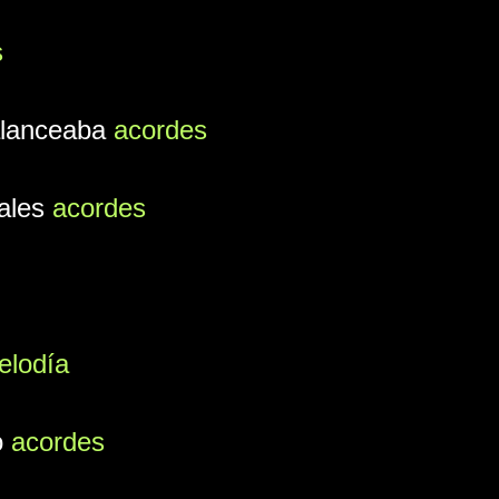
s
alanceaba
acordes
cales
acordes
elodía
o
acordes