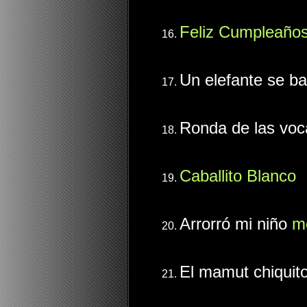
Feliz Cumpleaño
Un elefante se b
Ronda de las vo
Caballito Blanco
Arrorró mi niño
m
El mamut chiquit