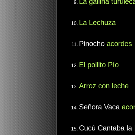
La gallina turulec
La Lechuza
Pinocho
acordes
El pollito Pío
Arroz con leche
Señora Vaca
aco
Cucú Cantaba la