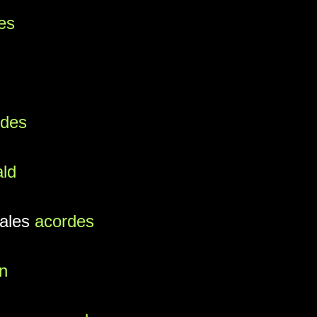
es
rdes
ald
cales
acordes
ín