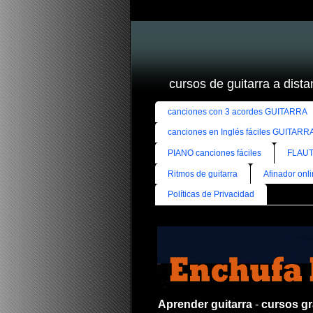
cursos de guitarra a distan
canciones con 3 acordes GUITARRA
canciones en Inglés fáciles GUITARR
PIANO canciones fáciles
FLAUT
Ritmos de guitarra
Afinador onl
Políticas de Privacidad
Aprender guitarra
-
cursos gra