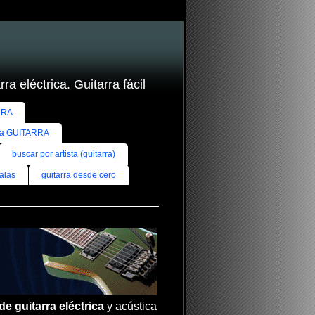
ra eléctrica. Guitarra fácil
RRA
ra GUITARRA
buscar por artista (guitarra)
alas
guitarra desde cero
de guitarra eléctrica
y acústica