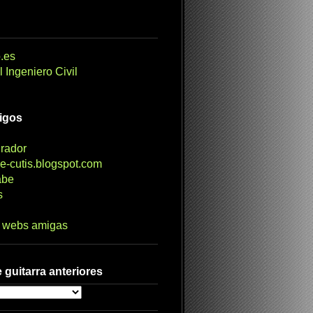
.es
 Ingeniero Civil
migos
irador
e-cutis.blogspot.com
abe
s
s webs amigas
 guitarra anteriores