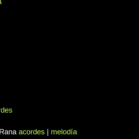
a
rdes
 Rana
acordes
|
melodía