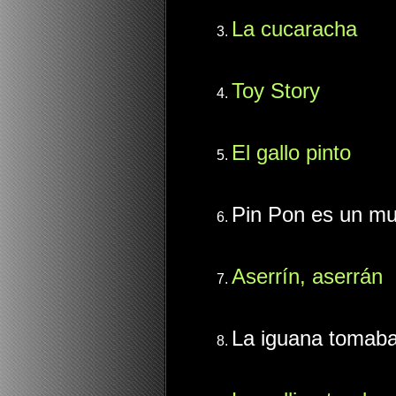
La cucaracha
Toy Story
El gallo pinto
Pin Pon es un m
Aserrín, aserrán
La iguana tomab