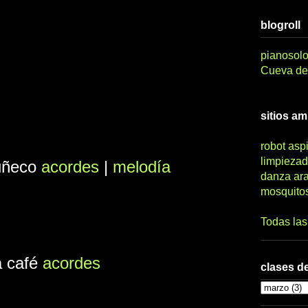
blogroll
pianosolo
Cueva del
sitios a
robot asp
limpiezad
uñeco
acordes
|
melodía
danza ar
mosquito
Todas la
a café
acordes
clases de