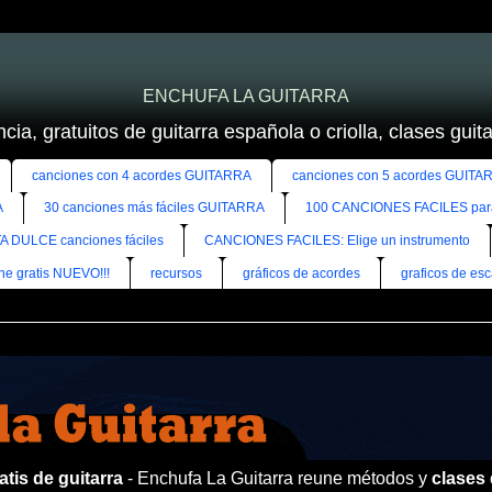
ENCHUFA LA GUITARRA
cia, gratuitos de guitarra española o criolla, clases guitar
canciones con 4 acordes GUITARRA
canciones con 5 acordes GUITA
A
30 canciones más fáciles GUITARRA
100 CANCIONES FACILES pa
A DULCE canciones fáciles
CANCIONES FACILES: Elige un instrumento
ine gratis NUEVO!!!
recursos
gráficos de acordes
graficos de esc
tis de guitarra
- Enchufa La Guitarra reune métodos y
clases 