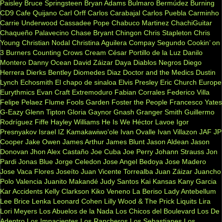
Paisley
Bruce Springsteen
Bryan Adams
Bulmaro Bermúdez
Burning
CD9
Cafe Quijano
Carl Orff
Carlos Carabajal
Carlos Puebla
Carminho
Carrie Underwood
Cassadee Pope
Chabuco Martinez
ChachiGuitar
Chaqueño Palavecino
Chase Bryant
Chingon
Chris Stapleton
Chris
Young
Christian Nodal
Christina Aguilera
Compay Segundo
Cookin’ on
3 Burners
Counting Crows
Cream
César Portillo de la Luz
Danilo
Montero
Danny Ocean
David Záizar
Daya
Diablos Negros
Diego
Herrera
Dierks Bentley
Diomedes Diaz
Doctor and the Medics
Dustin
Lynch
Echosmith
El chapo de sinaloa
Elvis Presley
Eric Church
Europe
Eurythmics
Evan Craft
Extremoduro
Fabian Corrales
Federico Villa
Felipe Pelaez
Flume
Fools Garden
Foster the People
Francesco Yates
G-Eazy
Glenn Tipton
Gloria Gaynor
Gnash
Granger Smith
Guillermo
Rodríguez Fiffe
Hayley Williams
He Is We
Héctor Lavoe
Igor
Presnyakov
Israel IZ Kamakawiwo'ole
Ivan Ovalle
Ivan Villazon
JAF
JP
Cooper
Jake Owen
James Arthur
James Blunt
Jason Aldean
Jason
Donovan
Jhon Alex Castaño
Joe Cuba
Joe Perry
Johann Strauss
Jon
Pardi
Jonas Blue
Jorge Celedon
Jose Angel Bedoya
Jose Madero
Jose Vaca Flores
Joseíto
Juan Vicente Torrealba
Juan Záizar
Juancho
Polo Valencia
Juanito Makandé
Judy Santos
Kai
Kansas
Kany Garcia
Kar Accidents
Kelly Clarkson
Kiko Veneno
La Beriso
Lady Antebellum
Lee Brice
Lenka
Leonard Cohen
Lilly Wood & The Prick
Liquits
Lira
Lori Meyers
Los Abuelos de la Nada
Los Chicos del Boulevard
Los De
Adentro
Los Impacientes
Los Rancheros
Los Sebastianes
Los