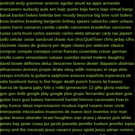
android
andy grammer
antonio aguilar
anuel aa
apps
armando
manzanero
audacity
aula
axn
bajo quinto
bajo tierra
bajo virtual
banjo
barak
barilari
bebes
belinda
ben moody
beyonce
big time rush
bolero
boss
brahms
breaking benjamin
britney spears
caloncho
calor urbano
calvin harris
camaron
camila cabello
canciones brasileñas
canciones
rusas
carla bruni
carlos asensio
carlos eleta almaran
carly rae jepsen
cello
celular
cesar sandoval
chase rice
chocQuibTown
chris jeday
cifra
clarinete
clases de guitarra por skype
clases por webcam
clasica
comprar
compás
consejos
corno francés
coverdale
crecer german
criolla
cuatro venezolano
cubase
cuerdas
daniel melero
daughtry
david bowie
deftones
deluz
descemer bueno
dexter
diapasón
distintas
afinaciones
dominio propio
drake
ebay
edith marquez
el vega
elvis
crespo
enchufa la guitarra
epiphone
erasure
española
esperanza de
vida
facebook
fanny lu
five finger death punch
francis lai
fraseos
fuerza de tijuana
gaby fofo y miliki
generación 12
gifts
gloria estefan
goo goo dolls
google play
google plus
grupo fernandez
guardian
guia
guitar hero
gusi
halsey
hammond
handel
himnos nacionales
how to
play
humor
ideas
improvisacion
incubus
ingrid rosario
inner circle
interpuesto
intoxicados
invasores de nuevo leon
inventos
iron man
guitar lesson
iskander
israel houghton
ivan arana
j alvarez
jack white
james bay
javier rosas
jaz jacob
jeanette
jennifer hudson
jennifer lopez
jenny and the mexicats
jesus navarro
jesus ojeda
jesús adrian romero