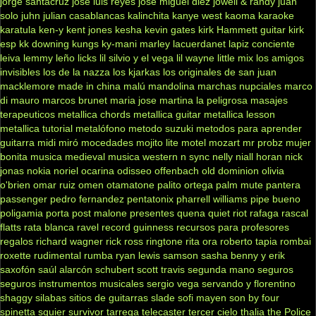
jorge santacruz
jose luis reyes
jose miguel diez
jowell & randy
juan
solo
juhn
julian casablancas
kalinchita
kanye west
kaoma
karaoke
karatula
ken-y
kent jones
kesha
kevin gates
kirk Hammett guitar
kirk
esp
kk downing
kungs
ky-mani marley
lacuerdanet
lapiz conciente
leiva
lemmy
leño
licks
lil silvio y el vega
lil wayne
little mix
los amigos
invisibles
los de la nazza
los kjarkas
los originales de san juan
macklemore
made in china
malú
mandolina
marchas nupciales
marco
di mauro
marcos brunet
maria jose
martina la peligrosa
masajes
terapeuticos
metallica chords
metallica guitar
metallica lesson
metallica tutorial
metalófono
metodo suzuki
metodos para aprender
guitarra
midi
miró
mocedades
mojito lite
motel
mozart
mr probz
mujer
bonita
musica medieval
musica western
n sync
nelly
niall horan
nick
jonas
nokia
noriel
ocarina
odisseo
offenbach
old dominion
olivia
o'brien
omar ruiz
omen
otamatone
palito ortega
palm mute
pantera
passenger
pedro fernandez
pentatonix
pharrell williams
pipe bueno
poligamia
porta
post malone
presentes
quena
quiet riot
rafaga
rascal
flatts
rata blanca
ravel
record guinness
recursos para profesores
regalos
richard wagner
rick ross
ringtone
rita ora
roberto tapia
rombai
roxette
rudimental
rumba
ryan lewis
samson
sasha benny y erik
saxofón
saúl alarcón
schubert
scott travis
segunda mano
seguros
seguros instrumentos musicales
sergio vega
servando y florentino
shaggy
silabas
sitios de guitarras
slade
sofi mayen
son by four
spinetta
squier
survivor
tarrega
telecaster
tercer cielo
thalia
the Police