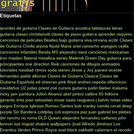
Etiquetas
acordes de guitarra
Clases de Guitarra acustica
tablaturas
letras
guitarra clases
christianvib
clases de piano
guitarra
aprender
requinto
canciones de peliculas
Beatles
bajo
guitarra viva
nirvana
ac/dc
Clases
de Guitarra Criolla
arjona
flauta
Maná
ariel camacho
arpegios
cejilla
canciones infantiles
Banda MS
alejandro sanz
canciones mexicanas
iron maiden
Bateria
metallica
series
Melendi
Green Day
guitarra para
principiantes
one direction
Reik
canciones de dibujos animados
tutoriales
navidad
ritmos
soda stereo
Jesse y Joy
juanes
vicente
fernandez
pablo alboran
Clases de Guitarra Clasica
Clases de
Guitarra Española
ed sheeran
pink floyd
andres cepeda
villancicos
navideños
U2
judas priest
zoé
cursos guitarra
justin bieber
maluma
nicky jam
partitura
Julión Alvarez
abel pintos
calibre 50
folklore
gerardo ortiz
joan sebastian
muse
oasis
rasgueos
j balvin
notas
video
juegos
Enrique Iglesias
Romeo Santos
bob marley
camila
cerati
deep
purple
Sin Bandera
coldplay
coti
espinoza paz
juan gabriel
los plebes
del rancho
rio roma
DLD
Queen
alejandro fernandez
caifanes
john
lennon
luis miguel
shakira
wallpapers
José Alfredo Jiménez
Los
Enanitos Verdes
Prince Royce
axel
black sabbath
calamaro
el recodo