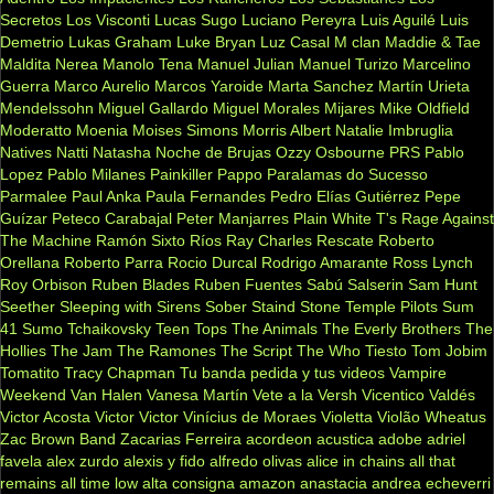
Secretos
Los Visconti
Lucas Sugo
Luciano Pereyra
Luis Aguilé
Luis
Demetrio
Lukas Graham
Luke Bryan
Luz Casal
M clan
Maddie & Tae
Maldita Nerea
Manolo Tena
Manuel Julian
Manuel Turizo
Marcelino
Guerra
Marco Aurelio
Marcos Yaroide
Marta Sanchez
Martín Urieta
Mendelssohn
Miguel Gallardo
Miguel Morales
Mijares
Mike Oldfield
Moderatto
Moenia
Moises Simons
Morris Albert
Natalie Imbruglia
Natives
Natti Natasha
Noche de Brujas
Ozzy Osbourne
PRS
Pablo
Lopez
Pablo Milanes
Painkiller
Pappo
Paralamas do Sucesso
Parmalee
Paul Anka
Paula Fernandes
Pedro Elías Gutiérrez
Pepe
Guízar
Peteco Carabajal
Peter Manjarres
Plain White T's
Rage Against
The Machine
Ramón Sixto Ríos
Ray Charles
Rescate
Roberto
Orellana
Roberto Parra
Rocio Durcal
Rodrigo Amarante
Ross Lynch
Roy Orbison
Ruben Blades
Ruben Fuentes
Sabú
Salserin
Sam Hunt
Seether
Sleeping with Sirens
Sober
Staind
Stone Temple Pilots
Sum
41
Sumo
Tchaikovsky
Teen Tops
The Animals
The Everly Brothers
The
Hollies
The Jam
The Ramones
The Script
The Who
Tiesto
Tom Jobim
Tomatito
Tracy Chapman
Tu banda pedida y tus videos
Vampire
Weekend
Van Halen
Vanesa Martín
Vete a la Versh
Vicentico Valdés
Victor Acosta
Victor Victor
Vinícius de Moraes
Violetta
Violão
Wheatus
Zac Brown Band
Zacarias Ferreira
acordeon
acustica
adobe
adriel
favela
alex zurdo
alexis y fido
alfredo olivas
alice in chains
all that
remains
all time low
alta consigna
amazon
anastacia
andrea echeverri