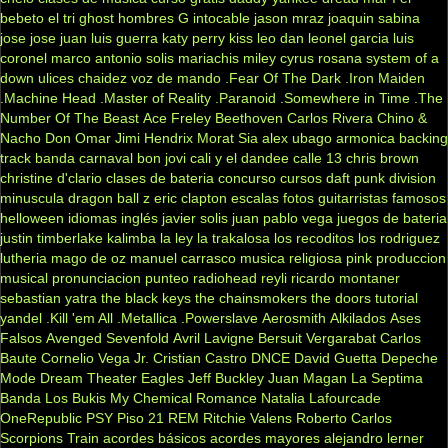
bebeto
el tri
ghost
hombres G
intocable
jason mraz
joaquin sabina
jose jose
juan luis guerra
katy perry
kiss
leo dan
leonel garcia
luis
coronel
marco antonio solis
mariachis
miley cyrus
rosana
system of a
down
ulices chaidez
voz de mando
.Fear Of The Dark
.Iron Maiden
.Machine Head
.Master of Reality
.Paranoid
.Somewhere in Time
.The
Number Of The Beast
Ace Freley
Beethoven
Carlos Rivera
Chino &
Nacho
Don Omar
Jimi Hendrix
Morat
Sia
alex ubago
armonica
backing
track
banda carnaval
bon jovi
cali y el dandee
calle 13
chris brown
christine d'clario
clases de bateria
concurso
cursos
daft punk
division
minuscula
dragon ball z
eric clapton
escalas
fotos
guitarristas famosos
helloween
idiomas
inglés
javier solis
juan pablo vega
juegos de bateria
justin timberlake
kalimba
la ley
la trakalosa
los recoditos
los rodriguez
lutheria
mago de oz
manuel carrasco
musica religiosa
pink
produccion
musical
pronunciacion
punteo
radiohead
reyli
ricardo montaner
sebastian yatra
the black keys
the chainsmokers
the doors
tutorial
yandel
.Kill 'em All
.Metallica
.Powerslave
Aerosmith
Alkilados
Ases
Falsos
Avenged Sevenfold
Avril Lavigne
Bersuit Vergarabat
Carlos
Baute
Cornelio Vega Jr.
Cristian Castro
DNCE
David Guetta
Depeche
Mode
Dream Theater
Eagles
Jeff Buckley
Juan Magan
La Septima
Banda
Los Bukis
My Chemical Romance
Natalia Lafourcade
OneRepublic
PSY
Piso 21
REM
Ritchie Valens
Roberto Carlos
Scorpions
Train
acordes básicos
acordes mayores
alejandro lerner