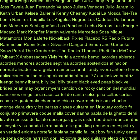
Grignani
Hugo Blanco
Jake Bugg
Jessie J
Jet
Jimmy Page
Joan Jett
Joss Favela
Juan Fernando Velasco
Julieta Venegas
Julio Jaramillo
Keith Urban
Kelsea Ballerini
Kenny Chesney
Kudai
La Mosca Tse-Tse
Lenin Ramirez
Loquillo
Los Angeles Negros
Los Cadetes De Linares
Los Manseros Santiagueños
Los Panchos
Lucho Barrios
Luis Enrique
Macaco
Mark Knopfler
Martín valverde
Mercedes Sosa
Miguel
Matamoros
Mon Laferte
Nickelback
Pixies
Placebo
R5
Radio Futura
Rammstein
Robin Schulz
Silvestre Dangond
Simon and Garfunkel
Snow Patrol
The Cranberries
The Kooks
Thomas Rhett
Tim McGraw
Volbeat
X Ambassadors
Ylvis
Yuridia
acorde bemol
acordes abiertos
acordes menores
acordes septima
acordes sostenidos
afinacion
normal
afinador para guitarra
america
anahi
andy rivera
antonio flores
aplicaciones online
asking alexandria
attaque 77
audioslave
beatriz
luengo
benny ibarra
billy joel
billy talent
black eyed peas
black veil
brides
brian may
bryant myers
cancion de rocky
cancion del mundial
canciones en guitarra
caos
cartel de santa
celso piña
celtas cortos
cesar de guatemala
chamamé
chico novarro
chris isaak
chucho
monge
ciara
ciro y los persas
clases guitarra en Uruguay
codigo fn
conjunto primavera
coque malla
cover
danna paola
de la ghetto
demi
lovato
denisse de kalafe
descargas gratis
disturbed
duelo
duncan dhu
el coyote y su banda tierra santa
ellie goulding
eminem
en espiritu y
en verdad
enigma norteño
fabiana cantilo
fall out boy
fun
funky
gente
de zona
george harrison
gorillaz
gotye
guaco
guitarra electrica virtual