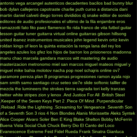
antonio vega
arcangel
autenticos decadentes
bacilos
bad bunny
blur
bob dylan
callejeros
capotraste
charlie puth
curso a distancia
dani
martin
daniel calveti
diego torres
divididos
dj snake
editor de sonido
editores de audio profesionales
el ultimo de la fila
enjambre
eros
ramazzotti
fato
fito paez
flamenco
flo rida
franco de vita
futbol
guitar
lesson
guitar tuner
guitarra virtual online
guitarras gibson
hillsong
united
ibanez
instrumentos musicales
john legend
kevin ortiz
kevin
roldan
kings of leon
la quinta estación
la renga
lana del rey
los
angeles azules
los gfez
los hijos de barron
los prisioneros
madonna
manu chao
marcela gandara
marcos witt
mastering de audio
masterizacion
metronomo
miel san marcos
miguel mateos
miguel y
miguel
mike bahia
molotov
nacha pop
noel schajris
online
ov7
paramore
pereza
plan B
programas
progresiones
ramon ayala
rojo
sam smith
samo
santiago cruz
seteo
sie7e
slide
softonic
talller de
mezcla
the lumineers
the strokes
tierra sagrada
tori kelly
tranzas
twitter
white stripes
zion y lenox
.And Justice For All
.British Steel
.Keeper of the Seven Keys Part 2
.Piece Of Mind
.Purpendicular
.Reload
.Ride the Lightning
.Screaming for Vengeance
.Seventh Son
of a Seventh Son
3 rios
4 Non Blondes
Alanis Morissette
Aleks Syntek
Alice Cooper
Alvaro Soler
Ben E King
Blake Shelton
Bobby McFerrin
Buena Vista Social Club
Chuck Berry
Dio
El Canto del Loco
Evanescence
Extreme
Feid
Fidel Rueda
Frank Sinatra
Gianluca