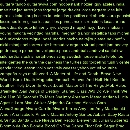
guitarra tango
guitarraviva.com
hoobastank
hozier
iggy azalea
india
martinez
jaguares
john fogerty
jorge drexler
jorge negrete
jose luis
perales
koko
korg
la cuca
la union
las pastillas del abuelo
laura pausini
lecciones
leon gieco
les paul
los primos mx
los ronaldos
lucas arnau
luis eduardo aute
luthier
lynyrd skynyrd
magic!
major lazer
malcom
young
maldita vecindad
marshall
meghan trainor
metallica tabs
michel
teló
microfonos
miguel bosé
modos
nacho
navajita platea
nek
netflix
nicki minaj
noel torres
obie bermudez
organo virtual
pearl jam
peavey
pedro capo
pierce the veil
piero
puas
sandobal
sandoval
santaflow
siddhartha
slash
smartphones
sting
swedish house mafia
telefonos
inteligentes
the cure
the darkness
the turtles
tito torbellino
tush
vicente
garcia
video lesson
violin
voz veis
weezer
yahoo
yotuel
youtube
zampoña
zayn malik
zedd
.A Matter of Life and Death
.Brave New
World
.Burn
.Death Magnetic
.Fireball
.Heaven And Hell
.Hell Bent for
Leather
.Holy Diver
.In Rock
.Load
.Master Of The Rings
.Mob Rules
.Painkiller
.Sad Wings of Destiny
.Stained Class
.Wo Do We Think We
Are
11m
30 Seconds To Mars
3ballmty
Abraham Mateo
Adriana Lucia
Agustin Lara
Alan Walker
Alejandra Guzman
Alessia Cara
AlunaGeorge
Alvaro Carrillo
Alvaro Torres
Amy Lee
Amy Macdonald
Amén
Ana Isabelle
Antonio Machin
Antony Santos
Auburn
Baby Rasta
& Gringo
Banda Clave Nueva
Ben Rector
Bienvenido Julian Guitiérrez
Binomio de Oro
Blondie
Blood On The Dance Floor
Bob Seger
Brad