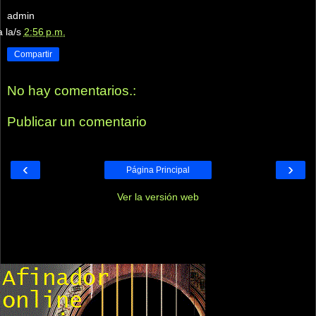
admin
a la/s
2:56 p.m.
Compartir
No hay comentarios.:
Publicar un comentario
‹
›
Página Principal
Ver la versión web