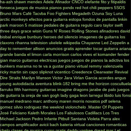
ha-ash
shawn mendes
Adele
Afinador
CNCO
elefante
fito y fitipaldis
fonseca
juegos de musica
pianos
pxndx
red hot chili peppers
5SOS
Bruno Mars
Café Tacvba
Foo Fighters
Megadeth
Ozuna
Soy Luna
arctic monkeys
efectos para guitarra
estopa
fondos de pantalla
linkin
park
maroon 5
matisse
pedales de guitarra
regulo caro
taylor swift
three days grace
wisin
Guns N' Roses
Rolling Stones
afinadores
david
bisbal
enrique bunbury
heroes del silencio
imagenes de guitarra
los
claxons
rihanna
television
ukelele
wikipedia
Chayanne
Led Zeppelin
a
day to remember
allison
anuncios gratis
aprender tocar guitarra
ariana
grande
banda el limon
carla morrison
carlos vives
el komander
fender
gian marco
guitarras electricas
juegos
juegos de pianos
la adictiva
los
bunkers
marama
no te va a gustar
piano virtual
remmy valenzuela
ricky martin
sin capo
slipknot
vicentico
Creedence Clearwater Revival
Dire Straits
Marilyn Manson
Victor Jara
Virlan Garcia
acordes
angus
young
autodidacta
aventura
blink-182
bring me the horizon
cosculluela
farruko
fifth harmony
guitarras
imagine dragons
jarabe de palo
juegos
de guitarra
la oreja de van gogh
lady gaga
leon larregui
libido
luis fonsi
manuel medrano
marc anthony
maren morris
novatos
pdf
selena
gomez
silvio rodriguez
the weeknd
violonchelo
.Master Of Puppets
José Feliciano
Kaleth Morales
Los Fabulosos Cadillacs
Los Tres
Michael Jackson
Pedro Infante
Pitbull
Santana
Violeta Parra
alex
campos
amplificador
avicii
bach
bateria virtual
canciones romanticas
chelo
clases de musica
curso gratis
daddy yankee
dread mar I
el