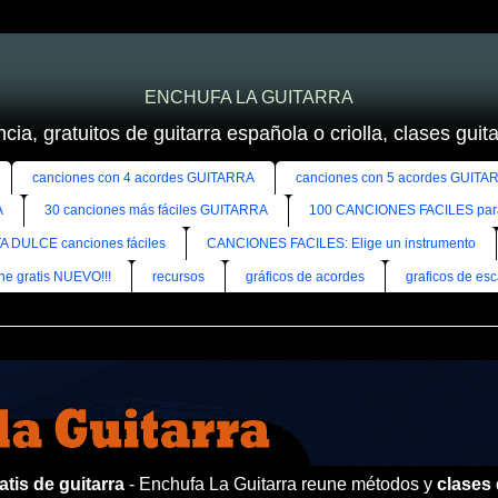
ENCHUFA LA GUITARRA
cia, gratuitos de guitarra española o criolla, clases guitar
canciones con 4 acordes GUITARRA
canciones con 5 acordes GUITA
A
30 canciones más fáciles GUITARRA
100 CANCIONES FACILES pa
A DULCE canciones fáciles
CANCIONES FACILES: Elige un instrumento
ine gratis NUEVO!!!
recursos
gráficos de acordes
graficos de esc
tis de guitarra
- Enchufa La Guitarra reune métodos y
clases 