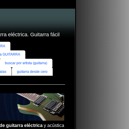
ra eléctrica. Guitarra fácil
RRA
ra GUITARRA
buscar por artista (guitarra)
alas
guitarra desde cero
de guitarra eléctrica
y acústica