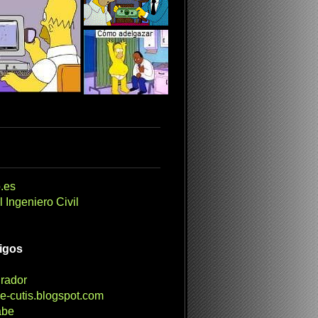
.es
 Ingeniero Civil
migos
irador
e-cutis.blogspot.com
abe