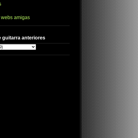
s
s webs amigas
 guitarra anteriores