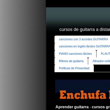
cursos de guitarra a distan
canciones con 3 acordes GUITARRA
canciones en Inglés fáciles GUITARR
PIANO canciones fáciles
FLAUT
Ritmos de guitarra
Afinador onl
Políticas de Privacidad
Aprender guitarra
-
cursos gra