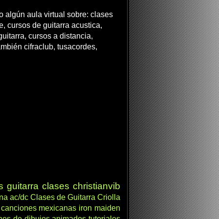
 algún aula virtual sobre: clases
ne, cursos de guitarra acustica,
uitarra, cursos a distancia,
ambién cifraclub, tusacordes,
s
guitarra clases
christianvib
ana
ac/dc
Clases de Guitarra Criolla
canciones mexicanas
iron maiden
nes de dibujos animados
tutoriales