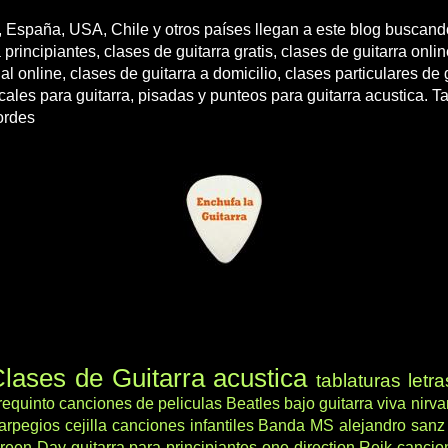
 España, USA, Chile y otros países llegan a este blog buscando
 principiantes, clases de guitarra gratis, clases de guitarra onli
l online, clases de guitarra a domicilio, clases particulares de g
cales para guitarra, pisadas y punteos para guitarra acustica. T
ordes
lases de Guitarra acustica
tablaturas
letra
requinto
canciones de peliculas
Beatles
bajo
guitarra viva
nirv
arpegios
cejilla
canciones infantiles
Banda MS
alejandro sanz
reen Day
guitarra para principiantes
one direction
Reik
cancio