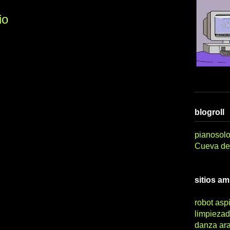
io
blogroll
pianosolo
Cueva del
sitios a
robot asp
limpiezad
danza ar