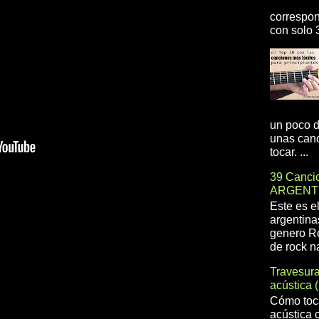
correspon
con solo 3
un poco d
unas canc
tocar. ...
39 Cancio
ARGENT
Este es e
argentina
genero R
de rock na
Travesur
acústica 
Cómo toca
acústica 