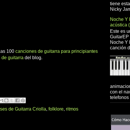
tiene est
Nicky Jam
Noche Y 
acústica 
Este es u
GuitarEP 
Noche Y D
canción d
 las 100
canciones de guitarra para principiantes
 de guitarra
del blog.
animacion
con el na
telefonos 
ses de Guitarra Criolla
,
folklore
,
ritmos