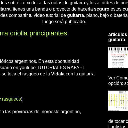
dos sobre como tocar las notas de guitarra y los acordes de nue
tarra
, tienes una banda o proyecto de hacerla
seguro
estos
cu
des compartir tu video tutorial de
guitarra
, piano, bajo o baterí
luego será publicado.
ra criolla principiantes
articulos
guitarra
lóricos argentinos. En esta oportunidad
el usuario en youtube TUTORIALES RAFAEL
e toca el rasgueo de la
Vidala
con la guitarra
Ver Comen
opción: so
y rasgueos
).
 en las provincias del noroeste argentino,
de tocar c
flautistas