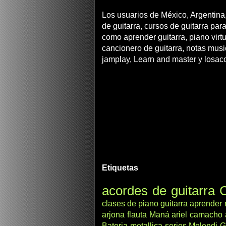
Los usuarios de México, Argentina,
de guitarra, cursos de guitarra para
como aprender guitarra, piano virtua
cancionero de guitarra, notas musi
jamplay, Learn and master y losac
Etiquetas
acordes de guitarra
C
clases de piano
guitarra
aprender
arjona
flauta
Maná
ariel camacho
Bateria
metallica
series
Melendi
G