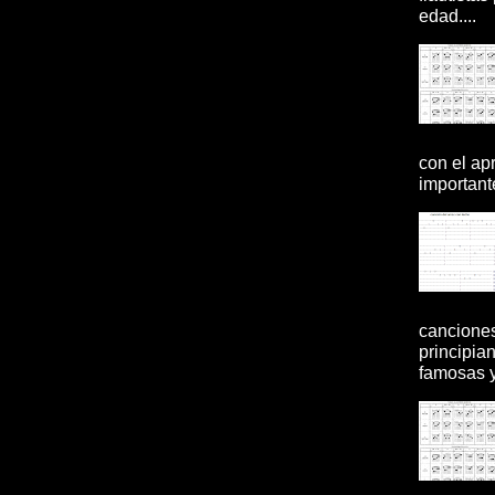
edad....
con el ap
importante
canciones
principia
famosas y 