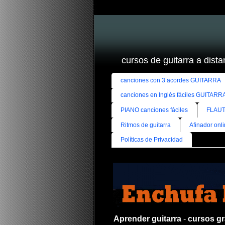
cursos de guitarra a distan
canciones con 3 acordes GUITARRA
canciones en Inglés fáciles GUITARR
PIANO canciones fáciles
FLAUT
Ritmos de guitarra
Afinador onl
Políticas de Privacidad
Aprender guitarra
-
cursos gra