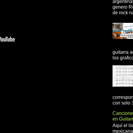
argentina
genero R
de rock na
guitarra 
los grafic
correspon
con solo 3
Cancione
en Guita
Aquí el l
mexicanas