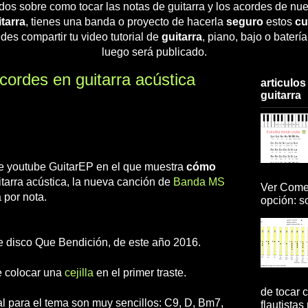
dos sobre como tocar las notas de guitarra y los acordes de nue
tarra
, tienes una banda o proyecto de hacerla
seguro
estos
cu
des compartir tu video tutorial de
guitarra
, piano, bajo o baterí
luego será publicado.
cordes en guitarra acústica
articulos
guitarra
 de youtube GuitarEP en el que muestra
cómo
tarra acústica, la nueva canción de
Banda MS
Ver Comen
 por nota.
opción: so
te disco Que Bendición, de este año 2016.
e colocar una
cejilla
en el primer traste.
de tocar c
al para el tema son muy sencillos: C9, D, Bm7,
flautistas