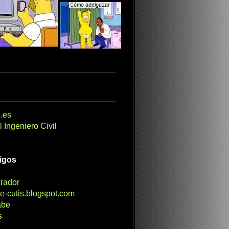
.es
 Ingeniero Civil
migos
irador
e-cutis.blogspot.com
abe
s