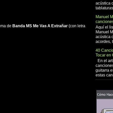
acústica 
tablaturas
Manuel 
canciones
 tema de
Banda MS
Me Vas A Extrañar
(con letra
Aquí el l
Manuel Me
acústica o
acordes, t
40 Cancio
Tocar en 
En el art
canciones
guitarra e
estas can