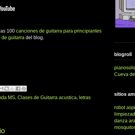
 las 100
canciones de guitarra para principiantes
 de guitarra
del blog.
blogroll
pianosolo
Cueva del
sitios a
nda MS
,
Clases de Guitarra acustica
,
letras
robot asp
limpiezad
danza ar
mosquito
io