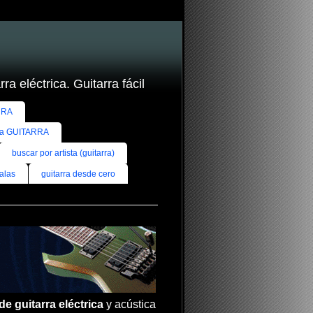
ra eléctrica. Guitarra fácil
RRA
ra GUITARRA
buscar por artista (guitarra)
alas
guitarra desde cero
de guitarra eléctrica
y acústica