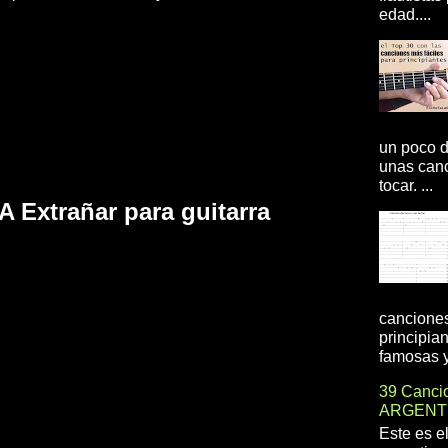
edad....
un poco d
unas canc
tocar. ...
 Extrañar para guitarra
canciones
principia
famosas y 
39 Cancio
ARGENT
Este es e