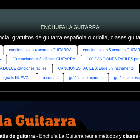
ENCHUFA LA GUITARRA
cia, gratuitos de guitarra española o criolla, clases guitar
canciones con 4 acordes GUITARRA
canciones con 5 acordes GUITA
A
30 canciones más fáciles GUITARRA
100 CANCIONES FACILES pa
A DULCE canciones fáciles
CANCIONES FACILES: Elige un instrumento
ine gratis NUEVO!!!
recursos
gráficos de acordes
graficos de esc
tis de guitarra
- Enchufa La Guitarra reune métodos y
clases 