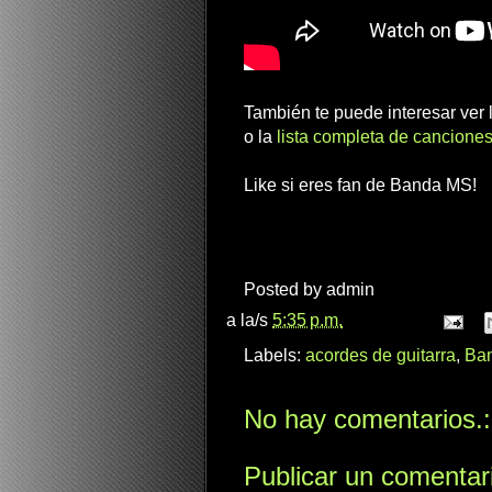
También te puede interesar ver
o la
lista completa de canciones
Like si eres fan de Banda MS!
Posted by
admin
a la/s
5:35 p.m.
Labels:
acordes de guitarra
,
Ba
No hay comentarios.:
Publicar un comentar