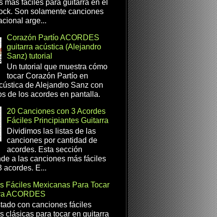
s más fáciles para guitarra en el
ock. Son solamente canciones
cional arge...
Corazón Partío ACORDES
guitarra acústica (Alejandro
Sanz) tutorial
Un tutorial que muestra cómo
tocar Corazón Partío en
acústica de Alejandro Sanz con
os de los acordes en pantalla.
20 Canciones con 3 Acordes
Fáciles Principiantes Guitarra
Dividimos las listas de las
canciones por cantidad de
acordes. Esta sección
de a las canciones más fáciles
 acordes. E...
s Fáciles Mexicanas Para Tocar
rra ACORDES
istado con canciones fáciles
 clásicas para tocar en guitarra