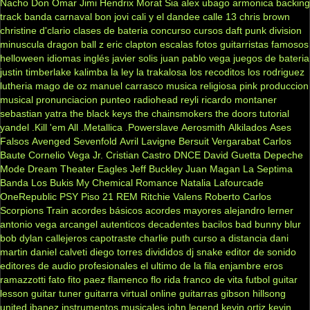
Nacho
Don Omar
Jimi Hendrix
Morat
Sia
alex ubago
armonica
backing
track
banda carnaval
bon jovi
cali y el dandee
calle 13
chris brown
christine d'clario
clases de bateria
concurso
cursos
daft punk
division
minuscula
dragon ball z
eric clapton
escalas
fotos
guitarristas famosos
helloween
idiomas
inglés
javier solis
juan pablo vega
juegos de bateria
justin timberlake
kalimba
la ley
la trakalosa
los recoditos
los rodriguez
lutheria
mago de oz
manuel carrasco
musica religiosa
pink
produccion
musical
pronunciacion
punteo
radiohead
reyli
ricardo montaner
sebastian yatra
the black keys
the chainsmokers
the doors
tutorial
yandel
.Kill 'em All
.Metallica
.Powerslave
Aerosmith
Alkilados
Ases
Falsos
Avenged Sevenfold
Avril Lavigne
Bersuit Vergarabat
Carlos
Baute
Cornelio Vega Jr.
Cristian Castro
DNCE
David Guetta
Depeche
Mode
Dream Theater
Eagles
Jeff Buckley
Juan Magan
La Septima
Banda
Los Bukis
My Chemical Romance
Natalia Lafourcade
OneRepublic
PSY
Piso 21
REM
Ritchie Valens
Roberto Carlos
Scorpions
Train
acordes básicos
acordes mayores
alejandro lerner
antonio vega
arcangel
autenticos decadentes
bacilos
bad bunny
blur
bob dylan
callejeros
capotraste
charlie puth
curso a distancia
dani
martin
daniel calveti
diego torres
divididos
dj snake
editor de sonido
editores de audio profesionales
el ultimo de la fila
enjambre
eros
ramazzotti
fato
fito paez
flamenco
flo rida
franco de vita
futbol
guitar
lesson
guitar tuner
guitarra virtual online
guitarras gibson
hillsong
united
ibanez
instrumentos musicales
john legend
kevin ortiz
kevin