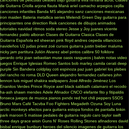
canciones de peliculas
Beatles
bajo
guitarra viva
nirvana
ac/dc
Clases
de Guitarra Criolla
arjona
flauta
Maná
ariel camacho
arpegios
cejilla
canciones infantiles
Banda MS
alejandro sanz
canciones mexicanas
iron maiden
Bateria
metallica
series
Melendi
Green Day
guitarra para
principiantes
one direction
Reik
canciones de dibujos animados
tutoriales
navidad
ritmos
soda stereo
Jesse y Joy
juanes
vicente
fernandez
pablo alboran
Clases de Guitarra Clasica
Clases de
Guitarra Española
ed sheeran
pink floyd
andres cepeda
villancicos
navideños
U2
judas priest
zoé
cursos guitarra
justin bieber
maluma
nicky jam
partitura
Julión Alvarez
abel pintos
calibre 50
folklore
gerardo ortiz
joan sebastian
muse
oasis
rasgueos
j balvin
notas
video
juegos
Enrique Iglesias
Romeo Santos
bob marley
camila
cerati
deep
purple
Sin Bandera
coldplay
coti
espinoza paz
juan gabriel
los plebes
del rancho
rio roma
DLD
Queen
alejandro fernandez
caifanes
john
lennon
luis miguel
shakira
wallpapers
José Alfredo Jiménez
Los
Enanitos Verdes
Prince Royce
axel
black sabbath
calamaro
el recodo
ha-ash
shawn mendes
Adele
Afinador
CNCO
elefante
fito y fitipaldis
fonseca
juegos de musica
pianos
pxndx
red hot chili peppers
5SOS
Bruno Mars
Café Tacvba
Foo Fighters
Megadeth
Ozuna
Soy Luna
arctic monkeys
efectos para guitarra
estopa
fondos de pantalla
linkin
park
maroon 5
matisse
pedales de guitarra
regulo caro
taylor swift
three days grace
wisin
Guns N' Roses
Rolling Stones
afinadores
david
bisbal
enrique bunbury
heroes del silencio
imagenes de guitarra
los