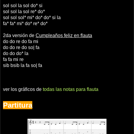
sol sol la sol do* si
sol sol la sol re* do*
sol sol sol* mi* do* do* si la
fa* fa* mi* do* re* do*
2da versión de
Cumpleaños feliz en flauta
do do re do fa mi
do do re do so| fa
do do do* la
fa fa mi re
sib bsib la fa so| fa
ver los gráficos de
todas las notas para flauta
Partitura