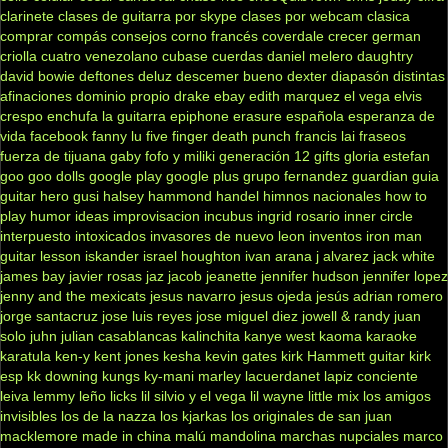
clarinete
clases de guitarra por skype
clases por webcam
clasica
comprar
compás
consejos
corno francés
coverdale
crecer german
criolla
cuatro venezolano
cubase
cuerdas
daniel melero
daughtry
david bowie
deftones
deluz
descemer bueno
dexter
diapasón
distintas
afinaciones
dominio propio
drake
ebay
edith marquez
el vega
elvis
crespo
enchufa la guitarra
epiphone
erasure
española
esperanza de
vida
facebook
fanny lu
five finger death punch
francis lai
fraseos
fuerza de tijuana
gaby fofo y miliki
generación 12
gifts
gloria estefan
goo goo dolls
google play
google plus
grupo fernandez
guardian
guia
guitar hero
gusi
halsey
hammond
handel
himnos nacionales
how to
play
humor
ideas
improvisacion
incubus
ingrid rosario
inner circle
interpuesto
intoxicados
invasores de nuevo leon
inventos
iron man
guitar lesson
iskander
israel houghton
ivan arana
j alvarez
jack white
james bay
javier rosas
jaz jacob
jeanette
jennifer hudson
jennifer lopez
jenny and the mexicats
jesus navarro
jesus ojeda
jesús adrian romero
jorge santacruz
jose luis reyes
jose miguel diez
jowell & randy
juan
solo
juhn
julian casablancas
kalinchita
kanye west
kaoma
karaoke
karatula
ken-y
kent jones
kesha
kevin gates
kirk Hammett guitar
kirk
esp
kk downing
kungs
ky-mani marley
lacuerdanet
lapiz conciente
leiva
lemmy
leño
licks
lil silvio y el vega
lil wayne
little mix
los amigos
invisibles
los de la nazza
los kjarkas
los originales de san juan
macklemore
made in china
malú
mandolina
marchas nupciales
marco