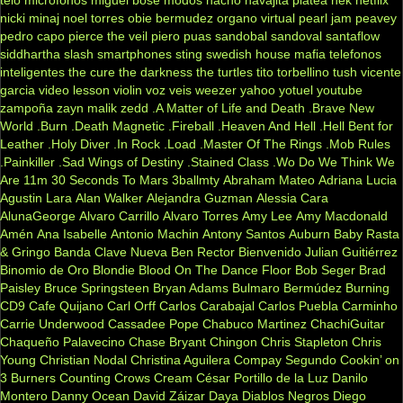
teló
microfonos
miguel bosé
modos
nacho
navajita platea
nek
netflix
nicki minaj
noel torres
obie bermudez
organo virtual
pearl jam
peavey
pedro capo
pierce the veil
piero
puas
sandobal
sandoval
santaflow
siddhartha
slash
smartphones
sting
swedish house mafia
telefonos
inteligentes
the cure
the darkness
the turtles
tito torbellino
tush
vicente
garcia
video lesson
violin
voz veis
weezer
yahoo
yotuel
youtube
zampoña
zayn malik
zedd
.A Matter of Life and Death
.Brave New
World
.Burn
.Death Magnetic
.Fireball
.Heaven And Hell
.Hell Bent for
Leather
.Holy Diver
.In Rock
.Load
.Master Of The Rings
.Mob Rules
.Painkiller
.Sad Wings of Destiny
.Stained Class
.Wo Do We Think We
Are
11m
30 Seconds To Mars
3ballmty
Abraham Mateo
Adriana Lucia
Agustin Lara
Alan Walker
Alejandra Guzman
Alessia Cara
AlunaGeorge
Alvaro Carrillo
Alvaro Torres
Amy Lee
Amy Macdonald
Amén
Ana Isabelle
Antonio Machin
Antony Santos
Auburn
Baby Rasta
& Gringo
Banda Clave Nueva
Ben Rector
Bienvenido Julian Guitiérrez
Binomio de Oro
Blondie
Blood On The Dance Floor
Bob Seger
Brad
Paisley
Bruce Springsteen
Bryan Adams
Bulmaro Bermúdez
Burning
CD9
Cafe Quijano
Carl Orff
Carlos Carabajal
Carlos Puebla
Carminho
Carrie Underwood
Cassadee Pope
Chabuco Martinez
ChachiGuitar
Chaqueño Palavecino
Chase Bryant
Chingon
Chris Stapleton
Chris
Young
Christian Nodal
Christina Aguilera
Compay Segundo
Cookin’ on
3 Burners
Counting Crows
Cream
César Portillo de la Luz
Danilo
Montero
Danny Ocean
David Záizar
Daya
Diablos Negros
Diego