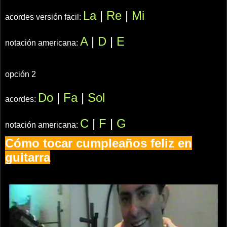
La
|
Re
|
Mi
acordes versión facil
:
A
|
D
|
E
notación americana
:
opción 2
Do
|
Fa
|
Sol
acordes:
C
|
F
|
G
notación americana
:
Cómo tocar cumpleaños feliz en
guitarra