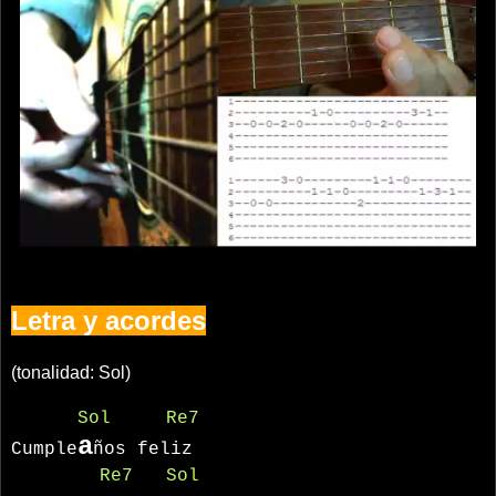
Letra y acordes
(tonalidad: Sol)
Sol
Re7
a
Cumple
ños feliz
Re7
Sol