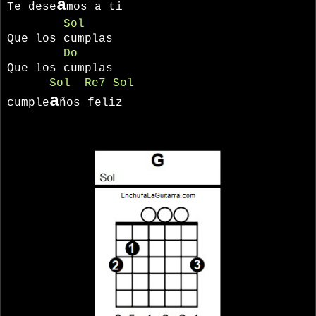
a
Te dese
mos a ti
Sol
Que los cumplas
Do
Que los cumplas
Sol
Re7
Sol
a
cumple
ños feliz