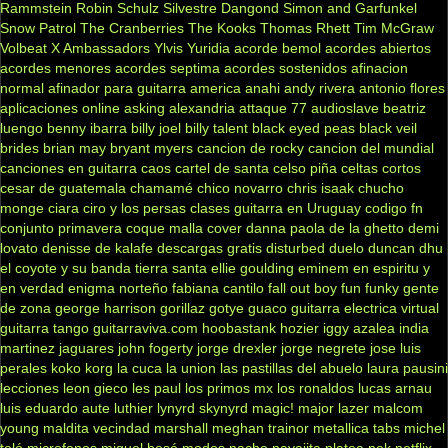
Rammstein
Robin Schulz
Silvestre Dangond
Simon and Garfunkel
Snow Patrol
The Cranberries
The Kooks
Thomas Rhett
Tim McGraw
Volbeat
X Ambassadors
Ylvis
Yuridia
acorde bemol
acordes abiertos
acordes menores
acordes septima
acordes sostenidos
afinacion
normal
afinador para guitarra
america
anahi
andy rivera
antonio flores
aplicaciones online
asking alexandria
attaque 77
audioslave
beatriz
luengo
benny ibarra
billy joel
billy talent
black eyed peas
black veil
brides
brian may
bryant myers
cancion de rocky
cancion del mundial
canciones en guitarra
caos
cartel de santa
celso piña
celtas cortos
cesar de guatemala
chamamé
chico novarro
chris isaak
chucho
monge
ciara
ciro y los persas
clases guitarra en Uruguay
codigo fn
conjunto primavera
coque malla
cover
danna paola
de la ghetto
demi
lovato
denisse de kalafe
descargas gratis
disturbed
duelo
duncan dhu
el coyote y su banda tierra santa
ellie goulding
eminem
en espiritu y
en verdad
enigma norteño
fabiana cantilo
fall out boy
fun
funky
gente
de zona
george harrison
gorillaz
gotye
guaco
guitarra electrica virtual
guitarra tango
guitarraviva.com
hoobastank
hozier
iggy azalea
india
martinez
jaguares
john fogerty
jorge drexler
jorge negrete
jose luis
perales
koko
korg
la cuca
la union
las pastillas del abuelo
laura pausini
lecciones
leon gieco
les paul
los primos mx
los ronaldos
lucas arnau
luis eduardo aute
luthier
lynyrd skynyrd
magic!
major lazer
malcom
young
maldita vecindad
marshall
meghan trainor
metallica tabs
michel