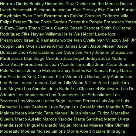
Herrera
Dierks Bentley
Diomedes Diaz
Doctor and the Medics
Dustin
Lynch
Echosmith
El chapo de sinaloa
Elvis Presley
Eric Church
Europe
Eurythmics
Evan Craft
Extremoduro
Fabian Corrales
Federico Villa
Felipe Pelaez
Flume
Fools Garden
Foster the People
Francesco Yates
G-Eazy
Glenn Tipton
Gloria Gaynor
Gnash
Granger Smith
Guillermo
Rodríguez Fiffe
Hayley Williams
He Is We
Héctor Lavoe
Igor
Presnyakov
Israel IZ Kamakawiwo'ole
Ivan Ovalle
Ivan Villazon
JAF
JP
Cooper
Jake Owen
James Arthur
James Blunt
Jason Aldean
Jason
Donovan
Jhon Alex Castaño
Joe Cuba
Joe Perry
Johann Strauss
Jon
Pardi
Jonas Blue
Jorge Celedon
Jose Angel Bedoya
Jose Madero
Jose Vaca Flores
Joseíto
Juan Vicente Torrealba
Juan Záizar
Juancho
Polo Valencia
Juanito Makandé
Judy Santos
Kai
Kansas
Kany Garcia
Kar Accidents
Kelly Clarkson
Kiko Veneno
La Beriso
Lady Antebellum
Lee Brice
Lenka
Leonard Cohen
Lilly Wood & The Prick
Liquits
Lira
Lori Meyers
Los Abuelos de la Nada
Los Chicos del Boulevard
Los De
Adentro
Los Impacientes
Los Rancheros
Los Sebastianes
Los
Secretos
Los Visconti
Lucas Sugo
Luciano Pereyra
Luis Aguilé
Luis
Demetrio
Lukas Graham
Luke Bryan
Luz Casal
M clan
Maddie & Tae
Maldita Nerea
Manolo Tena
Manuel Julian
Manuel Turizo
Marcelino
Guerra
Marco Aurelio
Marcos Yaroide
Marta Sanchez
Martín Urieta
Mendelssohn
Miguel Gallardo
Miguel Morales
Mijares
Mike Oldfield
Moderatto
Moenia
Moises Simons
Morris Albert
Natalie Imbruglia