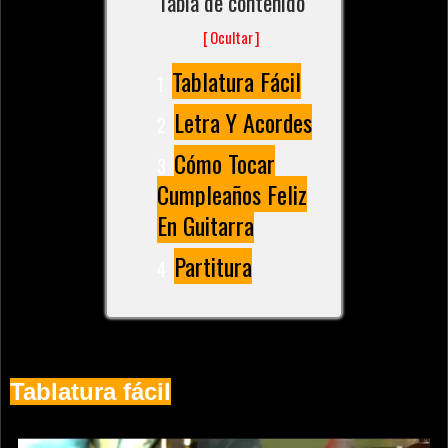
Tabla de contenido
[
Ocultar
]
Tablatura Fácil
Letra Y Acordes
Cómo Tocar
Cumpleaños Feliz
En Guitarra
Partitura
Tablatura fácil