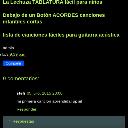
La Lechuza TABLATURA fácil para niños
Debajo de un Botón ACORDES canciones
infantiles cortas
lista de canciones fáciles para guitarra acústica
admin
a la/s
9:39 p.m.
Compartir
9 comentarios:
stefi
05 julio, 2015 23:00
mi primera cancion aprendida! upiiii!
Responder
Respuestas