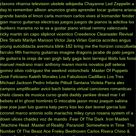
claxons
rihanna
television
ukelele
wikipedia
Chayanne
Led Zeppelin
a
day to remember
allison
anuncios gratis
aprender tocar guitarra
ariana
grande
banda el limon
carla morrison
carlos vives
el komander
fender
gian marco
guitarras electricas
juegos
juegos de pianos
la adictiva
los
bunkers
marama
no te va a gustar
piano virtual
remmy valenzuela
ricky martin
sin capo
slipknot
vicentico
Creedence Clearwater Revival
Dire Straits
Marilyn Manson
Victor Jara
Virlan Garcia
acordes
angus
young
autodidacta
aventura
blink-182
bring me the horizon
cosculluela
farruko
fifth harmony
guitarras
imagine dragons
jarabe de palo
juegos
de guitarra
la oreja de van gogh
lady gaga
leon larregui
libido
luis fonsi
manuel medrano
marc anthony
maren morris
novatos
pdf
selena
gomez
silvio rodriguez
the weeknd
violonchelo
.Master Of Puppets
José Feliciano
Kaleth Morales
Los Fabulosos Cadillacs
Los Tres
Michael Jackson
Pedro Infante
Pitbull
Santana
Violeta Parra
alex
campos
amplificador
avicii
bach
bateria virtual
canciones romanticas
chelo
clases de musica
curso gratis
daddy yankee
dread mar I
el
bebeto
el tri
ghost
hombres G
intocable
jason mraz
joaquin sabina
jose jose
juan luis guerra
katy perry
kiss
leo dan
leonel garcia
luis
coronel
marco antonio solis
mariachis
miley cyrus
rosana
system of a
down
ulices chaidez
voz de mando
.Fear Of The Dark
.Iron Maiden
.Machine Head
.Master of Reality
.Paranoid
.Somewhere in Time
.The
Number Of The Beast
Ace Freley
Beethoven
Carlos Rivera
Chino &