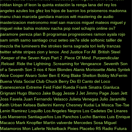
roldan
kings of leon
la quinta estación
la renga
lana del rey
los
angeles azules
los gfez
los hijos de barron
los prisioneros
madonna
manu chao
marcela gandara
marcos witt
mastering de audio
masterizacion
metronomo
miel san marcos
miguel mateos
miguel y
miguel
mike bahia
molotov
nacha pop
noel schajris
online
ov7
paramore
pereza
plan B
programas
progresiones
ramon ayala
rojo
sam smith
samo
santiago cruz
seteo
sie7e
slide
softonic
talller de
mezcla
the lumineers
the strokes
tierra sagrada
tori kelly
tranzas
twitter
white stripes
zion y lenox
.And Justice For All
.British Steel
.Keeper of the Seven Keys Part 2
.Piece Of Mind
.Purpendicular
.Reload
.Ride the Lightning
.Screaming for Vengeance
.Seventh Son
of a Seventh Son
3 rios
4 Non Blondes
Alanis Morissette
Aleks Syntek
Alice Cooper
Alvaro Soler
Ben E King
Blake Shelton
Bobby McFerrin
Buena Vista Social Club
Chuck Berry
Dio
El Canto del Loco
Evanescence
Extreme
Feid
Fidel Rueda
Frank Sinatra
Gianluca
Grignani
Hugo Blanco
Jake Bugg
Jessie J
Jet
Jimmy Page
Joan Jett
Joss Favela
Juan Fernando Velasco
Julieta Venegas
Julio Jaramillo
Keith Urban
Kelsea Ballerini
Kenny Chesney
Kudai
La Mosca Tse-Tse
Lenin Ramirez
Loquillo
Los Angeles Negros
Los Cadetes De Linares
Los Manseros Santiagueños
Los Panchos
Lucho Barrios
Luis Enrique
Macaco
Mark Knopfler
Martín valverde
Mercedes Sosa
Miguel
Matamoros
Mon Laferte
Nickelback
Pixies
Placebo
R5
Radio Futura