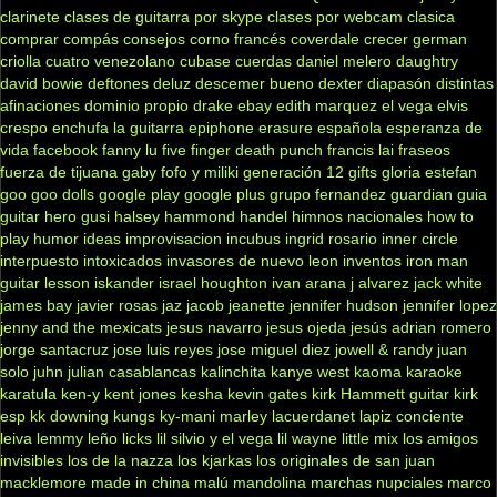
clarinete
clases de guitarra por skype
clases por webcam
clasica
comprar
compás
consejos
corno francés
coverdale
crecer german
criolla
cuatro venezolano
cubase
cuerdas
daniel melero
daughtry
david bowie
deftones
deluz
descemer bueno
dexter
diapasón
distintas
afinaciones
dominio propio
drake
ebay
edith marquez
el vega
elvis
crespo
enchufa la guitarra
epiphone
erasure
española
esperanza de
vida
facebook
fanny lu
five finger death punch
francis lai
fraseos
fuerza de tijuana
gaby fofo y miliki
generación 12
gifts
gloria estefan
goo goo dolls
google play
google plus
grupo fernandez
guardian
guia
guitar hero
gusi
halsey
hammond
handel
himnos nacionales
how to
play
humor
ideas
improvisacion
incubus
ingrid rosario
inner circle
interpuesto
intoxicados
invasores de nuevo leon
inventos
iron man
guitar lesson
iskander
israel houghton
ivan arana
j alvarez
jack white
james bay
javier rosas
jaz jacob
jeanette
jennifer hudson
jennifer lopez
jenny and the mexicats
jesus navarro
jesus ojeda
jesús adrian romero
jorge santacruz
jose luis reyes
jose miguel diez
jowell & randy
juan
solo
juhn
julian casablancas
kalinchita
kanye west
kaoma
karaoke
karatula
ken-y
kent jones
kesha
kevin gates
kirk Hammett guitar
kirk
esp
kk downing
kungs
ky-mani marley
lacuerdanet
lapiz conciente
leiva
lemmy
leño
licks
lil silvio y el vega
lil wayne
little mix
los amigos
invisibles
los de la nazza
los kjarkas
los originales de san juan
macklemore
made in china
malú
mandolina
marchas nupciales
marco