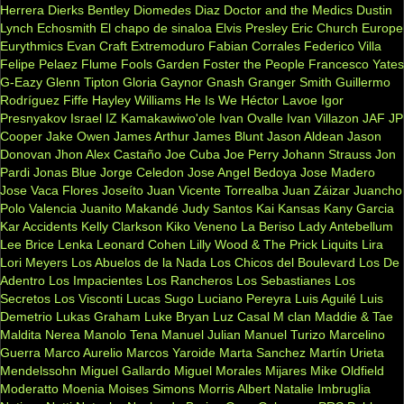
Herrera
Dierks Bentley
Diomedes Diaz
Doctor and the Medics
Dustin
Lynch
Echosmith
El chapo de sinaloa
Elvis Presley
Eric Church
Europe
Eurythmics
Evan Craft
Extremoduro
Fabian Corrales
Federico Villa
Felipe Pelaez
Flume
Fools Garden
Foster the People
Francesco Yates
G-Eazy
Glenn Tipton
Gloria Gaynor
Gnash
Granger Smith
Guillermo
Rodríguez Fiffe
Hayley Williams
He Is We
Héctor Lavoe
Igor
Presnyakov
Israel IZ Kamakawiwo'ole
Ivan Ovalle
Ivan Villazon
JAF
JP
Cooper
Jake Owen
James Arthur
James Blunt
Jason Aldean
Jason
Donovan
Jhon Alex Castaño
Joe Cuba
Joe Perry
Johann Strauss
Jon
Pardi
Jonas Blue
Jorge Celedon
Jose Angel Bedoya
Jose Madero
Jose Vaca Flores
Joseíto
Juan Vicente Torrealba
Juan Záizar
Juancho
Polo Valencia
Juanito Makandé
Judy Santos
Kai
Kansas
Kany Garcia
Kar Accidents
Kelly Clarkson
Kiko Veneno
La Beriso
Lady Antebellum
Lee Brice
Lenka
Leonard Cohen
Lilly Wood & The Prick
Liquits
Lira
Lori Meyers
Los Abuelos de la Nada
Los Chicos del Boulevard
Los De
Adentro
Los Impacientes
Los Rancheros
Los Sebastianes
Los
Secretos
Los Visconti
Lucas Sugo
Luciano Pereyra
Luis Aguilé
Luis
Demetrio
Lukas Graham
Luke Bryan
Luz Casal
M clan
Maddie & Tae
Maldita Nerea
Manolo Tena
Manuel Julian
Manuel Turizo
Marcelino
Guerra
Marco Aurelio
Marcos Yaroide
Marta Sanchez
Martín Urieta
Mendelssohn
Miguel Gallardo
Miguel Morales
Mijares
Mike Oldfield
Moderatto
Moenia
Moises Simons
Morris Albert
Natalie Imbruglia