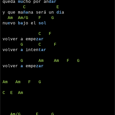
queda
mu
cho por an
dar
C
E
y que ma
ña
na será un
dí
a
Am
Am/G
F
G
nu
e
vo
ba
jo el
sol
C
F
volver a empe
zar
G
C
F
volver
a
inten
tar
G
Am
Am
F
G
volver
a
empe
zar
Am
Am
F
G
C
E
Am
Am/G
F
G