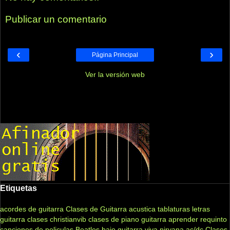
Publicar un comentario
‹
›
Página Principal
Ver la versión web
Etiquetas
acordes de guitarra
Clases de Guitarra acustica
tablaturas
letras
guitarra clases
christianvib
clases de piano
guitarra
aprender
requinto
canciones de peliculas
Beatles
bajo
guitarra viva
nirvana
ac/dc
Clases