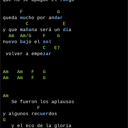
que no se apague el
fue
go
F
G
queda
mu
cho por an
dar
C
E
y que ma
ña
na será un
dí
a
Am
Am/G
F
G
nu
e
vo
ba
jo el
sol
C
E7
volver a empe
zar
Am
Am
F
G
Am
Am
F
G
Am
Se fueron los aplausos
F
y algunos re
cuer
dos
G
y el eco de la gloria