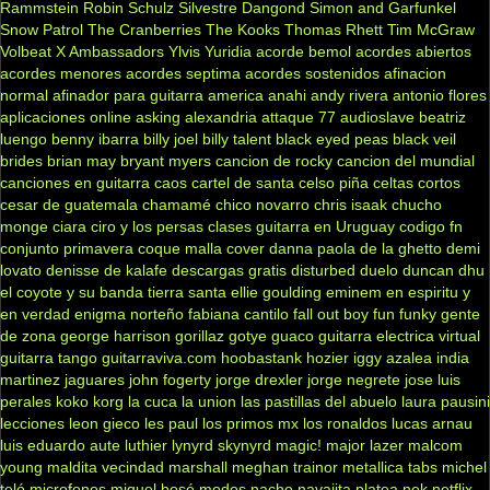
Rammstein
Robin Schulz
Silvestre Dangond
Simon and Garfunkel
Snow Patrol
The Cranberries
The Kooks
Thomas Rhett
Tim McGraw
Volbeat
X Ambassadors
Ylvis
Yuridia
acorde bemol
acordes abiertos
acordes menores
acordes septima
acordes sostenidos
afinacion
normal
afinador para guitarra
america
anahi
andy rivera
antonio flores
aplicaciones online
asking alexandria
attaque 77
audioslave
beatriz
luengo
benny ibarra
billy joel
billy talent
black eyed peas
black veil
brides
brian may
bryant myers
cancion de rocky
cancion del mundial
canciones en guitarra
caos
cartel de santa
celso piña
celtas cortos
cesar de guatemala
chamamé
chico novarro
chris isaak
chucho
monge
ciara
ciro y los persas
clases guitarra en Uruguay
codigo fn
conjunto primavera
coque malla
cover
danna paola
de la ghetto
demi
lovato
denisse de kalafe
descargas gratis
disturbed
duelo
duncan dhu
el coyote y su banda tierra santa
ellie goulding
eminem
en espiritu y
en verdad
enigma norteño
fabiana cantilo
fall out boy
fun
funky
gente
de zona
george harrison
gorillaz
gotye
guaco
guitarra electrica virtual
guitarra tango
guitarraviva.com
hoobastank
hozier
iggy azalea
india
martinez
jaguares
john fogerty
jorge drexler
jorge negrete
jose luis
perales
koko
korg
la cuca
la union
las pastillas del abuelo
laura pausini
lecciones
leon gieco
les paul
los primos mx
los ronaldos
lucas arnau
luis eduardo aute
luthier
lynyrd skynyrd
magic!
major lazer
malcom
young
maldita vecindad
marshall
meghan trainor
metallica tabs
michel
teló
microfonos
miguel bosé
modos
nacho
navajita platea
nek
netflix