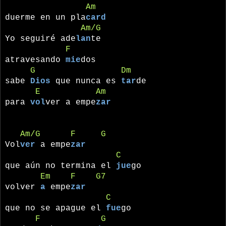
Am
duerme en un pla
card
Am/G
Yo seguiré ade
lan
te
F
atravesando
mie
dos
G
Dm
sabe
Dios
que nunca es
tar
de
E
Am
para
vol
ver a empe
zar
Am/G
F
G
Vol
ver
a empe
zar
C
que aún no termina el
jue
go
Em
F
G7
volver
a
empe
zar
C
que no se apague el
fue
go
F
G