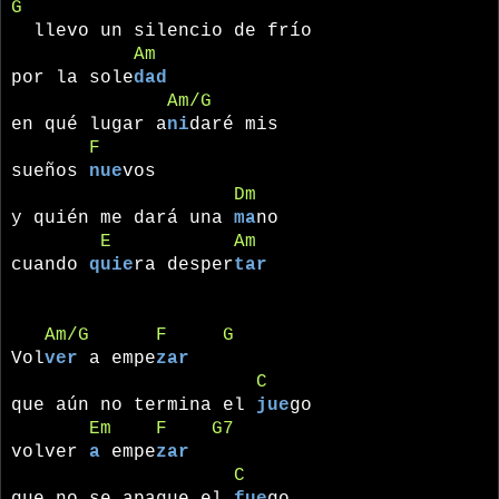
G
llevo un silencio de frío
Am
por la sole
dad
Am/G
en qué lugar a
ni
daré mis
F
sueños
nue
vos
Dm
y quién me dará una
ma
no
E
Am
cuando
quie
ra desper
tar
Am/G
F
G
Vol
ver
a empe
zar
C
que aún no termina el
jue
go
Em
F
G7
volver
a
empe
zar
C