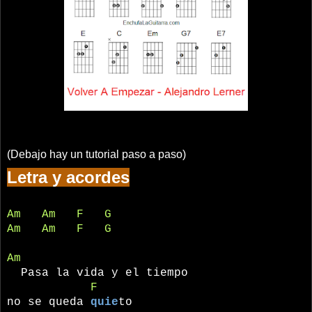
(Debajo hay un tutorial paso a paso)
Letra y acordes
Am
Am
F
G
Am
Am
F
G
Am
Pasa la vida y el tiempo
F
no se queda
quie
to