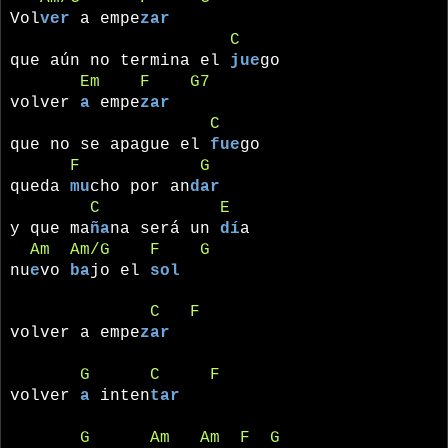
Vol
ver
a empe
zar
C
que aún no termina el
jue
go
Em
F
G7
volver
a
empe
zar
C
que no se apague el
fue
go
F
G
queda
mu
cho por an
dar
C
E
y que ma
ña
na será un
dí
a
Am
Am/G
F
G
nu
e
vo
ba
jo el
sol
C
F
volver a empe
zar
G
C
F
volver
a
inten
tar
G
Am
Am
F
G