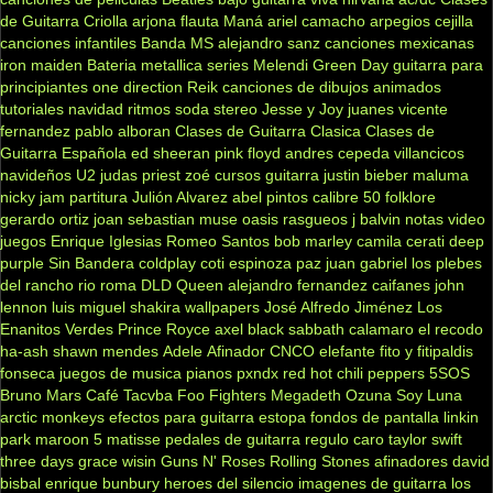
de Guitarra Criolla
arjona
flauta
Maná
ariel camacho
arpegios
cejilla
canciones infantiles
Banda MS
alejandro sanz
canciones mexicanas
iron maiden
Bateria
metallica
series
Melendi
Green Day
guitarra para
principiantes
one direction
Reik
canciones de dibujos animados
tutoriales
navidad
ritmos
soda stereo
Jesse y Joy
juanes
vicente
fernandez
pablo alboran
Clases de Guitarra Clasica
Clases de
Guitarra Española
ed sheeran
pink floyd
andres cepeda
villancicos
navideños
U2
judas priest
zoé
cursos guitarra
justin bieber
maluma
nicky jam
partitura
Julión Alvarez
abel pintos
calibre 50
folklore
gerardo ortiz
joan sebastian
muse
oasis
rasgueos
j balvin
notas
video
juegos
Enrique Iglesias
Romeo Santos
bob marley
camila
cerati
deep
purple
Sin Bandera
coldplay
coti
espinoza paz
juan gabriel
los plebes
del rancho
rio roma
DLD
Queen
alejandro fernandez
caifanes
john
lennon
luis miguel
shakira
wallpapers
José Alfredo Jiménez
Los
Enanitos Verdes
Prince Royce
axel
black sabbath
calamaro
el recodo
ha-ash
shawn mendes
Adele
Afinador
CNCO
elefante
fito y fitipaldis
fonseca
juegos de musica
pianos
pxndx
red hot chili peppers
5SOS
Bruno Mars
Café Tacvba
Foo Fighters
Megadeth
Ozuna
Soy Luna
arctic monkeys
efectos para guitarra
estopa
fondos de pantalla
linkin
park
maroon 5
matisse
pedales de guitarra
regulo caro
taylor swift
three days grace
wisin
Guns N' Roses
Rolling Stones
afinadores
david
bisbal
enrique bunbury
heroes del silencio
imagenes de guitarra
los