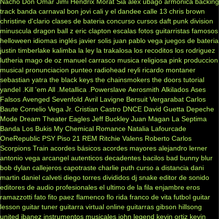
Nacho
Don Omar
Jimi Hendrix
Morat
Sia
alex ubago
armonica
backing
track
banda carnaval
bon jovi
cali y el dandee
calle 13
chris brown
christine d'clario
clases de bateria
concurso
cursos
daft punk
division
minuscula
dragon ball z
eric clapton
escalas
fotos
guitarristas famosos
helloween
idiomas
inglés
javier solis
juan pablo vega
juegos de bateria
justin timberlake
kalimba
la ley
la trakalosa
los recoditos
los rodriguez
lutheria
mago de oz
manuel carrasco
musica religiosa
pink
produccion
musical
pronunciacion
punteo
radiohead
reyli
ricardo montaner
sebastian yatra
the black keys
the chainsmokers
the doors
tutorial
yandel
.Kill 'em All
.Metallica
.Powerslave
Aerosmith
Alkilados
Ases
Falsos
Avenged Sevenfold
Avril Lavigne
Bersuit Vergarabat
Carlos
Baute
Cornelio Vega Jr.
Cristian Castro
DNCE
David Guetta
Depeche
Mode
Dream Theater
Eagles
Jeff Buckley
Juan Magan
La Septima
Banda
Los Bukis
My Chemical Romance
Natalia Lafourcade
OneRepublic
PSY
Piso 21
REM
Ritchie Valens
Roberto Carlos
Scorpions
Train
acordes básicos
acordes mayores
alejandro lerner
antonio vega
arcangel
autenticos decadentes
bacilos
bad bunny
blur
bob dylan
callejeros
capotraste
charlie puth
curso a distancia
dani
martin
daniel calveti
diego torres
divididos
dj snake
editor de sonido
editores de audio profesionales
el ultimo de la fila
enjambre
eros
ramazzotti
fato
fito paez
flamenco
flo rida
franco de vita
futbol
guitar
lesson
guitar tuner
guitarra virtual online
guitarras gibson
hillsong
united
ibanez
instrumentos musicales
john legend
kevin ortiz
kevin