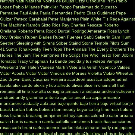
Natives
Natti Natasha
Noche de Brujas
Ozzy Osbourne
PRS
Pablo
Lopez
Pablo Milanes
Painkiller
Pappo
Paralamas do Sucesso
Parmalee
Paul Anka
Paula Fernandes
Pedro Elías Gutiérrez
Pepe
Guízar
Peteco Carabajal
Peter Manjarres
Plain White T's
Rage Against
The Machine
Ramón Sixto Ríos
Ray Charles
Rescate
Roberto
Orellana
Roberto Parra
Rocio Durcal
Rodrigo Amarante
Ross Lynch
Roy Orbison
Ruben Blades
Ruben Fuentes
Sabú
Salserin
Sam Hunt
Seether
Sleeping with Sirens
Sober
Staind
Stone Temple Pilots
Sum
41
Sumo
Tchaikovsky
Teen Tops
The Animals
The Everly Brothers
The
Hollies
The Jam
The Ramones
The Script
The Who
Tiesto
Tom Jobim
Tomatito
Tracy Chapman
Tu banda pedida y tus videos
Vampire
Weekend
Van Halen
Vanesa Martín
Vete a la Versh
Vicentico Valdés
Victor Acosta
Victor Victor
Vinícius de Moraes
Violetta
Violão
Wheatus
Zac Brown Band
Zacarias Ferreira
acordeon
acustica
adobe
adriel
favela
alex zurdo
alexis y fido
alfredo olivas
alice in chains
all that
remains
all time low
alta consigna
amazon
anastacia
andrea echeverri
android
andy grammer
antonio aguilar
anuel aa
apps
armando
manzanero
audacity
aula
axn
bajo quinto
bajo tierra
bajo virtual
banjo
barak
barilari
bebes
belinda
ben moody
beyonce
big time rush
bolero
boss
brahms
breaking benjamin
britney spears
caloncho
calor urbano
calvin harris
camaron
camila cabello
canciones brasileñas
canciones
rusas
carla bruni
carlos asensio
carlos eleta almaran
carly rae jepsen
cello
celular
cesar sandoval
chase rice
chocQuibTown
chris jeday
cifra