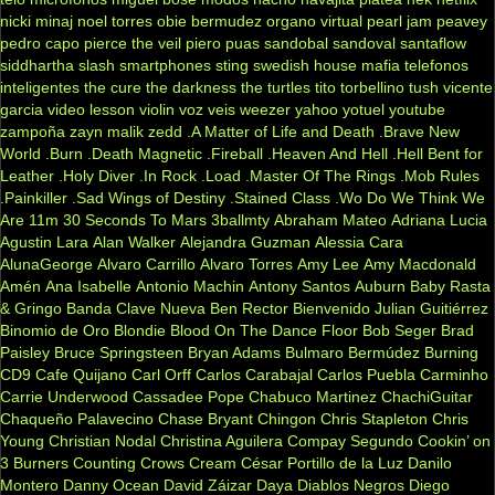
nicki minaj
noel torres
obie bermudez
organo virtual
pearl jam
peavey
pedro capo
pierce the veil
piero
puas
sandobal
sandoval
santaflow
siddhartha
slash
smartphones
sting
swedish house mafia
telefonos
inteligentes
the cure
the darkness
the turtles
tito torbellino
tush
vicente
garcia
video lesson
violin
voz veis
weezer
yahoo
yotuel
youtube
zampoña
zayn malik
zedd
.A Matter of Life and Death
.Brave New
World
.Burn
.Death Magnetic
.Fireball
.Heaven And Hell
.Hell Bent for
Leather
.Holy Diver
.In Rock
.Load
.Master Of The Rings
.Mob Rules
.Painkiller
.Sad Wings of Destiny
.Stained Class
.Wo Do We Think We
Are
11m
30 Seconds To Mars
3ballmty
Abraham Mateo
Adriana Lucia
Agustin Lara
Alan Walker
Alejandra Guzman
Alessia Cara
AlunaGeorge
Alvaro Carrillo
Alvaro Torres
Amy Lee
Amy Macdonald
Amén
Ana Isabelle
Antonio Machin
Antony Santos
Auburn
Baby Rasta
& Gringo
Banda Clave Nueva
Ben Rector
Bienvenido Julian Guitiérrez
Binomio de Oro
Blondie
Blood On The Dance Floor
Bob Seger
Brad
Paisley
Bruce Springsteen
Bryan Adams
Bulmaro Bermúdez
Burning
CD9
Cafe Quijano
Carl Orff
Carlos Carabajal
Carlos Puebla
Carminho
Carrie Underwood
Cassadee Pope
Chabuco Martinez
ChachiGuitar
Chaqueño Palavecino
Chase Bryant
Chingon
Chris Stapleton
Chris
Young
Christian Nodal
Christina Aguilera
Compay Segundo
Cookin’ on
3 Burners
Counting Crows
Cream
César Portillo de la Luz
Danilo
Montero
Danny Ocean
David Záizar
Daya
Diablos Negros
Diego