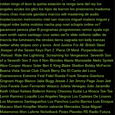
roldan
kings of leon
la quinta estación
la renga
lana del rey
los
angeles azules
los gfez
los hijos de barron
los prisioneros
madonna
manu chao
marcela gandara
marcos witt
mastering de audio
masterizacion
metronomo
miel san marcos
miguel mateos
miguel y
miguel
mike bahia
molotov
nacha pop
noel schajris
online
ov7
paramore
pereza
plan B
programas
progresiones
ramon ayala
rojo
sam smith
samo
santiago cruz
seteo
sie7e
slide
softonic
talller de
mezcla
the lumineers
the strokes
tierra sagrada
tori kelly
tranzas
twitter
white stripes
zion y lenox
.And Justice For All
.British Steel
.Keeper of the Seven Keys Part 2
.Piece Of Mind
.Purpendicular
.Reload
.Ride the Lightning
.Screaming for Vengeance
.Seventh Son
of a Seventh Son
3 rios
4 Non Blondes
Alanis Morissette
Aleks Syntek
Alice Cooper
Alvaro Soler
Ben E King
Blake Shelton
Bobby McFerrin
Buena Vista Social Club
Chuck Berry
Dio
El Canto del Loco
Evanescence
Extreme
Feid
Fidel Rueda
Frank Sinatra
Gianluca
Grignani
Hugo Blanco
Jake Bugg
Jessie J
Jet
Jimmy Page
Joan Jett
Joss Favela
Juan Fernando Velasco
Julieta Venegas
Julio Jaramillo
Keith Urban
Kelsea Ballerini
Kenny Chesney
Kudai
La Mosca Tse-Tse
Lenin Ramirez
Loquillo
Los Angeles Negros
Los Cadetes De Linares
Los Manseros Santiagueños
Los Panchos
Lucho Barrios
Luis Enrique
Macaco
Mark Knopfler
Martín valverde
Mercedes Sosa
Miguel
Matamoros
Mon Laferte
Nickelback
Pixies
Placebo
R5
Radio Futura