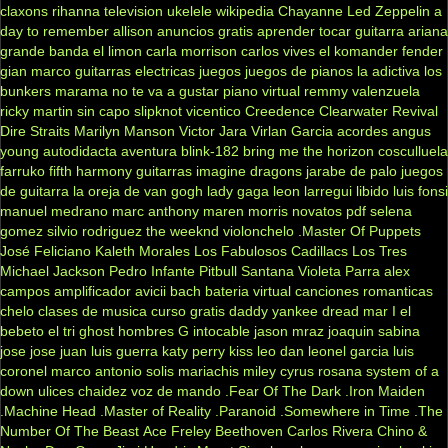
claxons
rihanna
television
ukelele
wikipedia
Chayanne
Led Zeppelin
a
day to remember
allison
anuncios gratis
aprender tocar guitarra
ariana
grande
banda el limon
carla morrison
carlos vives
el komander
fender
gian marco
guitarras electricas
juegos
juegos de pianos
la adictiva
los
bunkers
marama
no te va a gustar
piano virtual
remmy valenzuela
ricky martin
sin capo
slipknot
vicentico
Creedence Clearwater Revival
Dire Straits
Marilyn Manson
Victor Jara
Virlan Garcia
acordes
angus
young
autodidacta
aventura
blink-182
bring me the horizon
cosculluela
farruko
fifth harmony
guitarras
imagine dragons
jarabe de palo
juegos
de guitarra
la oreja de van gogh
lady gaga
leon larregui
libido
luis fonsi
manuel medrano
marc anthony
maren morris
novatos
pdf
selena
gomez
silvio rodriguez
the weeknd
violonchelo
.Master Of Puppets
José Feliciano
Kaleth Morales
Los Fabulosos Cadillacs
Los Tres
Michael Jackson
Pedro Infante
Pitbull
Santana
Violeta Parra
alex
campos
amplificador
avicii
bach
bateria virtual
canciones romanticas
chelo
clases de musica
curso gratis
daddy yankee
dread mar I
el
bebeto
el tri
ghost
hombres G
intocable
jason mraz
joaquin sabina
jose jose
juan luis guerra
katy perry
kiss
leo dan
leonel garcia
luis
coronel
marco antonio solis
mariachis
miley cyrus
rosana
system of a
down
ulices chaidez
voz de mando
.Fear Of The Dark
.Iron Maiden
.Machine Head
.Master of Reality
.Paranoid
.Somewhere in Time
.The
Number Of The Beast
Ace Freley
Beethoven
Carlos Rivera
Chino &