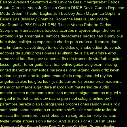
Falsos
Avenged Sevenfold
Avril Lavigne
Bersuit Vergarabat
Carlos
Baute
Cornelio Vega Jr.
Cristian Castro
DNCE
David Guetta
Depeche
Mode
Dream Theater
Eagles
Jeff Buckley
Juan Magan
La Septima
Banda
Los Bukis
My Chemical Romance
Natalia Lafourcade
OneRepublic
PSY
Piso 21
REM
Ritchie Valens
Roberto Carlos
Scorpions
Train
acordes básicos
acordes mayores
alejandro lerner
antonio vega
arcangel
autenticos decadentes
bacilos
bad bunny
blur
bob dylan
callejeros
capotraste
charlie puth
curso a distancia
dani
martin
daniel calveti
diego torres
divididos
dj snake
editor de sonido
editores de audio profesionales
el ultimo de la fila
enjambre
eros
ramazzotti
fato
fito paez
flamenco
flo rida
franco de vita
futbol
guitar
lesson
guitar tuner
guitarra virtual online
guitarras gibson
hillsong
united
ibanez
instrumentos musicales
john legend
kevin ortiz
kevin
roldan
kings of leon
la quinta estación
la renga
lana del rey
los
angeles azules
los gfez
los hijos de barron
los prisioneros
madonna
manu chao
marcela gandara
marcos witt
mastering de audio
masterizacion
metronomo
miel san marcos
miguel mateos
miguel y
miguel
mike bahia
molotov
nacha pop
noel schajris
online
ov7
paramore
pereza
plan B
programas
progresiones
ramon ayala
rojo
sam smith
samo
santiago cruz
seteo
sie7e
slide
softonic
talller de
mezcla
the lumineers
the strokes
tierra sagrada
tori kelly
tranzas
twitter
white stripes
zion y lenox
.And Justice For All
.British Steel
.Keeper of the Seven Keys Part 2
.Piece Of Mind
.Purpendicular