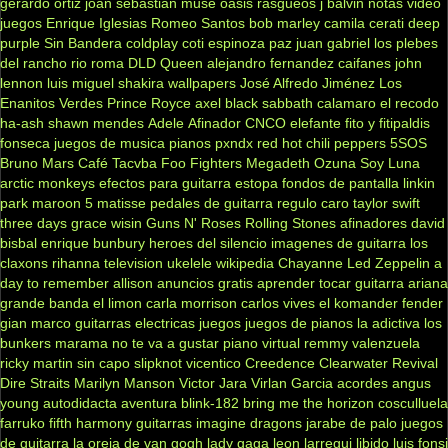
gerardo ortiz
joan sebastian
muse
oasis
rasgueos
j balvin
notas
video
juegos
Enrique Iglesias
Romeo Santos
bob marley
camila
cerati
deep
purple
Sin Bandera
coldplay
coti
espinoza paz
juan gabriel
los plebes
del rancho
rio roma
DLD
Queen
alejandro fernandez
caifanes
john
lennon
luis miguel
shakira
wallpapers
José Alfredo Jiménez
Los
Enanitos Verdes
Prince Royce
axel
black sabbath
calamaro
el recodo
ha-ash
shawn mendes
Adele
Afinador
CNCO
elefante
fito y fitipaldis
fonseca
juegos de musica
pianos
pxndx
red hot chili peppers
5SOS
Bruno Mars
Café Tacvba
Foo Fighters
Megadeth
Ozuna
Soy Luna
arctic monkeys
efectos para guitarra
estopa
fondos de pantalla
linkin
park
maroon 5
matisse
pedales de guitarra
regulo caro
taylor swift
three days grace
wisin
Guns N' Roses
Rolling Stones
afinadores
david
bisbal
enrique bunbury
heroes del silencio
imagenes de guitarra
los
claxons
rihanna
television
ukelele
wikipedia
Chayanne
Led Zeppelin
a
day to remember
allison
anuncios gratis
aprender tocar guitarra
ariana
grande
banda el limon
carla morrison
carlos vives
el komander
fender
gian marco
guitarras electricas
juegos
juegos de pianos
la adictiva
los
bunkers
marama
no te va a gustar
piano virtual
remmy valenzuela
ricky martin
sin capo
slipknot
vicentico
Creedence Clearwater Revival
Dire Straits
Marilyn Manson
Victor Jara
Virlan Garcia
acordes
angus
young
autodidacta
aventura
blink-182
bring me the horizon
cosculluela
farruko
fifth harmony
guitarras
imagine dragons
jarabe de palo
juegos
de guitarra
la oreja de van gogh
lady gaga
leon larregui
libido
luis fonsi