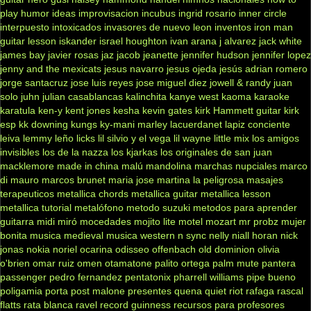
play
humor
ideas
improvisacion
incubus
ingrid rosario
inner circle
interpuesto
intoxicados
invasores de nuevo leon
inventos
iron man
guitar lesson
iskander
israel houghton
ivan arana
j alvarez
jack white
james bay
javier rosas
jaz jacob
jeanette
jennifer hudson
jennifer lopez
jenny and the mexicats
jesus navarro
jesus ojeda
jesús adrian romero
jorge santacruz
jose luis reyes
jose miguel diez
jowell & randy
juan
solo
juhn
julian casablancas
kalinchita
kanye west
kaoma
karaoke
karatula
ken-y
kent jones
kesha
kevin gates
kirk Hammett guitar
kirk
esp
kk downing
kungs
ky-mani marley
lacuerdanet
lapiz conciente
leiva
lemmy
leño
licks
lil silvio y el vega
lil wayne
little mix
los amigos
invisibles
los de la nazza
los kjarkas
los originales de san juan
macklemore
made in china
malú
mandolina
marchas nupciales
marco
di mauro
marcos brunet
maria jose
martina la peligrosa
masajes
terapeuticos
metallica chords
metallica guitar
metallica lesson
metallica tutorial
metalófono
metodo suzuki
metodos para aprender
guitarra
midi
miró
mocedades
mojito lite
motel
mozart
mr probz
mujer
bonita
musica medieval
musica western
n sync
nelly
niall horan
nick
jonas
nokia
noriel
ocarina
odisseo
offenbach
old dominion
olivia
o'brien
omar ruiz
omen
otamatone
palito ortega
palm mute
pantera
passenger
pedro fernandez
pentatonix
pharrell williams
pipe bueno
poligamia
porta
post malone
presentes
quena
quiet riot
rafaga
rascal
flatts
rata blanca
ravel
record guinness
recursos para profesores