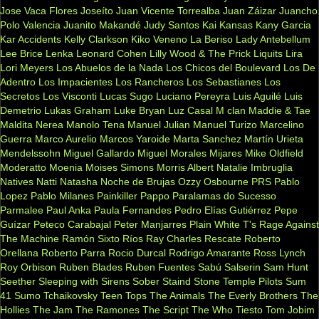
Jose Vaca Flores
Joseíto
Juan Vicente Torrealba
Juan Záizar
Juancho
Polo Valencia
Juanito Makandé
Judy Santos
Kai
Kansas
Kany Garcia
Kar Accidents
Kelly Clarkson
Kiko Veneno
La Beriso
Lady Antebellum
Lee Brice
Lenka
Leonard Cohen
Lilly Wood & The Prick
Liquits
Lira
Lori Meyers
Los Abuelos de la Nada
Los Chicos del Boulevard
Los De
Adentro
Los Impacientes
Los Rancheros
Los Sebastianes
Los
Secretos
Los Visconti
Lucas Sugo
Luciano Pereyra
Luis Aguilé
Luis
Demetrio
Lukas Graham
Luke Bryan
Luz Casal
M clan
Maddie & Tae
Maldita Nerea
Manolo Tena
Manuel Julian
Manuel Turizo
Marcelino
Guerra
Marco Aurelio
Marcos Yaroide
Marta Sanchez
Martín Urieta
Mendelssohn
Miguel Gallardo
Miguel Morales
Mijares
Mike Oldfield
Moderatto
Moenia
Moises Simons
Morris Albert
Natalie Imbruglia
Natives
Natti Natasha
Noche de Brujas
Ozzy Osbourne
PRS
Pablo
Lopez
Pablo Milanes
Painkiller
Pappo
Paralamas do Sucesso
Parmalee
Paul Anka
Paula Fernandes
Pedro Elías Gutiérrez
Pepe
Guízar
Peteco Carabajal
Peter Manjarres
Plain White T's
Rage Against
The Machine
Ramón Sixto Ríos
Ray Charles
Rescate
Roberto
Orellana
Roberto Parra
Rocio Durcal
Rodrigo Amarante
Ross Lynch
Roy Orbison
Ruben Blades
Ruben Fuentes
Sabú
Salserin
Sam Hunt
Seether
Sleeping with Sirens
Sober
Staind
Stone Temple Pilots
Sum
41
Sumo
Tchaikovsky
Teen Tops
The Animals
The Everly Brothers
The
Hollies
The Jam
The Ramones
The Script
The Who
Tiesto
Tom Jobim