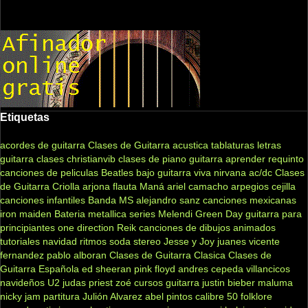
Etiquetas
acordes de guitarra
Clases de Guitarra acustica
tablaturas
letras
guitarra clases
christianvib
clases de piano
guitarra
aprender
requinto
canciones de peliculas
Beatles
bajo
guitarra viva
nirvana
ac/dc
Clases
de Guitarra Criolla
arjona
flauta
Maná
ariel camacho
arpegios
cejilla
canciones infantiles
Banda MS
alejandro sanz
canciones mexicanas
iron maiden
Bateria
metallica
series
Melendi
Green Day
guitarra para
principiantes
one direction
Reik
canciones de dibujos animados
tutoriales
navidad
ritmos
soda stereo
Jesse y Joy
juanes
vicente
fernandez
pablo alboran
Clases de Guitarra Clasica
Clases de
Guitarra Española
ed sheeran
pink floyd
andres cepeda
villancicos
navideños
U2
judas priest
zoé
cursos guitarra
justin bieber
maluma
nicky jam
partitura
Julión Alvarez
abel pintos
calibre 50
folklore