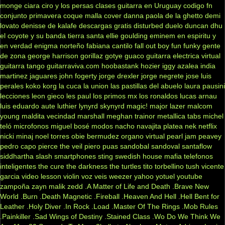
monge
ciara
ciro y los persas
clases guitarra en Uruguay
codigo fn
conjunto primavera
coque malla
cover
danna paola
de la ghetto
demi
lovato
denisse de kalafe
descargas gratis
disturbed
duelo
duncan dhu
el coyote y su banda tierra santa
ellie goulding
eminem
en espiritu y
en verdad
enigma norteño
fabiana cantilo
fall out boy
fun
funky
gente
de zona
george harrison
gorillaz
gotye
guaco
guitarra electrica virtual
guitarra tango
guitarraviva.com
hoobastank
hozier
iggy azalea
india
martinez
jaguares
john fogerty
jorge drexler
jorge negrete
jose luis
perales
koko
korg
la cuca
la union
las pastillas del abuelo
laura pausini
lecciones
leon gieco
les paul
los primos mx
los ronaldos
lucas arnau
luis eduardo aute
luthier
lynyrd skynyrd
magic!
major lazer
malcom
young
maldita vecindad
marshall
meghan trainor
metallica tabs
michel
teló
microfonos
miguel bosé
modos
nacho
navajita platea
nek
netflix
nicki minaj
noel torres
obie bermudez
organo virtual
pearl jam
peavey
pedro capo
pierce the veil
piero
puas
sandobal
sandoval
santaflow
siddhartha
slash
smartphones
sting
swedish house mafia
telefonos
inteligentes
the cure
the darkness
the turtles
tito torbellino
tush
vicente
garcia
video lesson
violin
voz veis
weezer
yahoo
yotuel
youtube
zampoña
zayn malik
zedd
.A Matter of Life and Death
.Brave New
World
.Burn
.Death Magnetic
.Fireball
.Heaven And Hell
.Hell Bent for
Leather
.Holy Diver
.In Rock
.Load
.Master Of The Rings
.Mob Rules
.Painkiller
.Sad Wings of Destiny
.Stained Class
.Wo Do We Think We