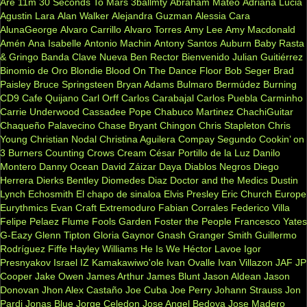
Are
11m
30 Seconds To Mars
3ballmty
Abraham Mateo
Adriana Lucia
Agustin Lara
Alan Walker
Alejandra Guzman
Alessia Cara
AlunaGeorge
Alvaro Carrillo
Alvaro Torres
Amy Lee
Amy Macdonald
Amén
Ana Isabelle
Antonio Machin
Antony Santos
Auburn
Baby Rasta
& Gringo
Banda Clave Nueva
Ben Rector
Bienvenido Julian Guitiérrez
Binomio de Oro
Blondie
Blood On The Dance Floor
Bob Seger
Brad
Paisley
Bruce Springsteen
Bryan Adams
Bulmaro Bermúdez
Burning
CD9
Cafe Quijano
Carl Orff
Carlos Carabajal
Carlos Puebla
Carminho
Carrie Underwood
Cassadee Pope
Chabuco Martinez
ChachiGuitar
Chaqueño Palavecino
Chase Bryant
Chingon
Chris Stapleton
Chris
Young
Christian Nodal
Christina Aguilera
Compay Segundo
Cookin’ on
3 Burners
Counting Crows
Cream
César Portillo de la Luz
Danilo
Montero
Danny Ocean
David Záizar
Daya
Diablos Negros
Diego
Herrera
Dierks Bentley
Diomedes Diaz
Doctor and the Medics
Dustin
Lynch
Echosmith
El chapo de sinaloa
Elvis Presley
Eric Church
Europe
Eurythmics
Evan Craft
Extremoduro
Fabian Corrales
Federico Villa
Felipe Pelaez
Flume
Fools Garden
Foster the People
Francesco Yates
G-Eazy
Glenn Tipton
Gloria Gaynor
Gnash
Granger Smith
Guillermo
Rodríguez Fiffe
Hayley Williams
He Is We
Héctor Lavoe
Igor
Presnyakov
Israel IZ Kamakawiwo'ole
Ivan Ovalle
Ivan Villazon
JAF
JP
Cooper
Jake Owen
James Arthur
James Blunt
Jason Aldean
Jason
Donovan
Jhon Alex Castaño
Joe Cuba
Joe Perry
Johann Strauss
Jon
Pardi
Jonas Blue
Jorge Celedon
Jose Angel Bedoya
Jose Madero