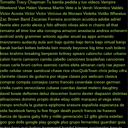
Tomatito
Tracy Chapman
Tu banda pedida y tus videos
Vampire
Weekend
Van Halen
Vanesa Martín
Vete a la Versh
Vicentico Valdés
Victor Acosta
Victor Victor
Vinícius de Moraes
Violetta
Violão
Wheatus
Zac Brown Band
Zacarias Ferreira
acordeon
acustica
adobe
adriel
favela
alex zurdo
alexis y fido
alfredo olivas
alice in chains
all that
remains
all time low
alta consigna
amazon
anastacia
andrea echeverri
android
andy grammer
antonio aguilar
anuel aa
apps
armando
manzanero
audacity
aula
axn
bajo quinto
bajo tierra
bajo virtual
banjo
barak
barilari
bebes
belinda
ben moody
beyonce
big time rush
bolero
boss
brahms
breaking benjamin
britney spears
caloncho
calor urbano
calvin harris
camaron
camila cabello
canciones brasileñas
canciones
rusas
carla bruni
carlos asensio
carlos eleta almaran
carly rae jepsen
cello
celular
cesar sandoval
chase rice
chocQuibTown
chris jeday
cifra
clarinete
clases de guitarra por skype
clases por webcam
clasica
comprar
compás
consejos
corno francés
coverdale
crecer german
criolla
cuatro venezolano
cubase
cuerdas
daniel melero
daughtry
david bowie
deftones
deluz
descemer bueno
dexter
diapasón
distintas
afinaciones
dominio propio
drake
ebay
edith marquez
el vega
elvis
crespo
enchufa la guitarra
epiphone
erasure
española
esperanza de
vida
facebook
fanny lu
five finger death punch
francis lai
fraseos
fuerza de tijuana
gaby fofo y miliki
generación 12
gifts
gloria estefan
goo goo dolls
google play
google plus
grupo fernandez
guardian
guia
guitar hero
gusi
halsey
hammond
handel
himnos nacionales
how to