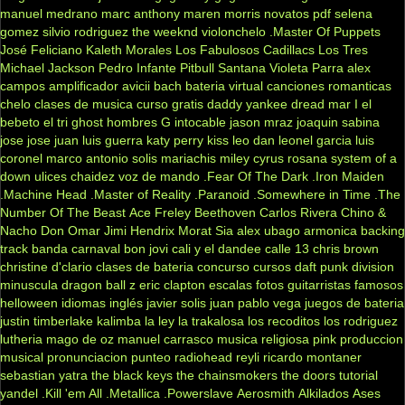
manuel medrano
marc anthony
maren morris
novatos
pdf
selena
gomez
silvio rodriguez
the weeknd
violonchelo
.Master Of Puppets
José Feliciano
Kaleth Morales
Los Fabulosos Cadillacs
Los Tres
Michael Jackson
Pedro Infante
Pitbull
Santana
Violeta Parra
alex
campos
amplificador
avicii
bach
bateria virtual
canciones romanticas
chelo
clases de musica
curso gratis
daddy yankee
dread mar I
el
bebeto
el tri
ghost
hombres G
intocable
jason mraz
joaquin sabina
jose jose
juan luis guerra
katy perry
kiss
leo dan
leonel garcia
luis
coronel
marco antonio solis
mariachis
miley cyrus
rosana
system of a
down
ulices chaidez
voz de mando
.Fear Of The Dark
.Iron Maiden
.Machine Head
.Master of Reality
.Paranoid
.Somewhere in Time
.The
Number Of The Beast
Ace Freley
Beethoven
Carlos Rivera
Chino &
Nacho
Don Omar
Jimi Hendrix
Morat
Sia
alex ubago
armonica
backing
track
banda carnaval
bon jovi
cali y el dandee
calle 13
chris brown
christine d'clario
clases de bateria
concurso
cursos
daft punk
division
minuscula
dragon ball z
eric clapton
escalas
fotos
guitarristas famosos
helloween
idiomas
inglés
javier solis
juan pablo vega
juegos de bateria
justin timberlake
kalimba
la ley
la trakalosa
los recoditos
los rodriguez
lutheria
mago de oz
manuel carrasco
musica religiosa
pink
produccion
musical
pronunciacion
punteo
radiohead
reyli
ricardo montaner
sebastian yatra
the black keys
the chainsmokers
the doors
tutorial
yandel
.Kill 'em All
.Metallica
.Powerslave
Aerosmith
Alkilados
Ases