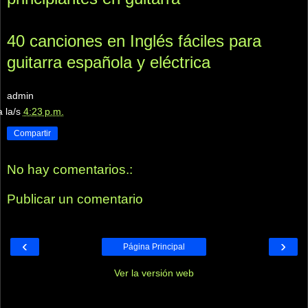
40 canciones en Inglés fáciles para
guitarra española y eléctrica
admin
a la/s
4:23 p.m.
Compartir
No hay comentarios.:
Publicar un comentario
‹
›
Página Principal
Ver la versión web