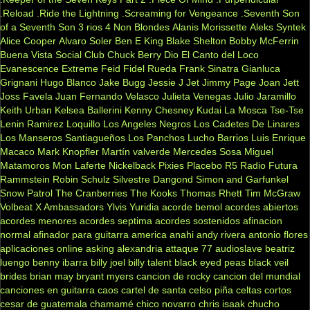
.Reload
.Ride the Lightning
.Screaming for Vengeance
.Seventh Son
of a Seventh Son
3 rios
4 Non Blondes
Alanis Morissette
Aleks Syntek
Alice Cooper
Alvaro Soler
Ben E King
Blake Shelton
Bobby McFerrin
Buena Vista Social Club
Chuck Berry
Dio
El Canto del Loco
Evanescence
Extreme
Feid
Fidel Rueda
Frank Sinatra
Gianluca
Grignani
Hugo Blanco
Jake Bugg
Jessie J
Jet
Jimmy Page
Joan Jett
Joss Favela
Juan Fernando Velasco
Julieta Venegas
Julio Jaramillo
Keith Urban
Kelsea Ballerini
Kenny Chesney
Kudai
La Mosca Tse-Tse
Lenin Ramirez
Loquillo
Los Angeles Negros
Los Cadetes De Linares
Los Manseros Santiagueños
Los Panchos
Lucho Barrios
Luis Enrique
Macaco
Mark Knopfler
Martín valverde
Mercedes Sosa
Miguel
Matamoros
Mon Laferte
Nickelback
Pixies
Placebo
R5
Radio Futura
Rammstein
Robin Schulz
Silvestre Dangond
Simon and Garfunkel
Snow Patrol
The Cranberries
The Kooks
Thomas Rhett
Tim McGraw
Volbeat
X Ambassadors
Ylvis
Yuridia
acorde bemol
acordes abiertos
acordes menores
acordes septima
acordes sostenidos
afinacion
normal
afinador para guitarra
america
anahi
andy rivera
antonio flores
aplicaciones online
asking alexandria
attaque 77
audioslave
beatriz
luengo
benny ibarra
billy joel
billy talent
black eyed peas
black veil
brides
brian may
bryant myers
cancion de rocky
cancion del mundial
canciones en guitarra
caos
cartel de santa
celso piña
celtas cortos
cesar de guatemala
chamamé
chico novarro
chris isaak
chucho