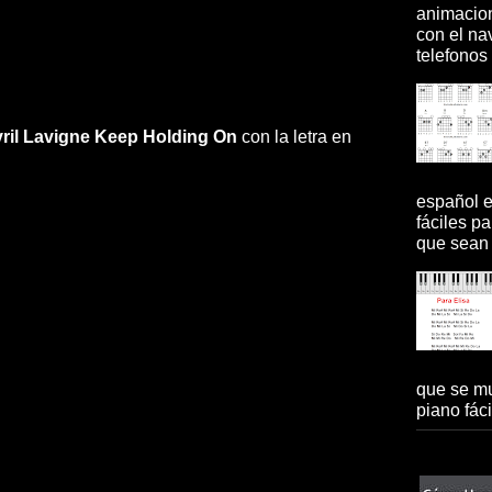
animacion
con el na
telefonos 
ril Lavigne
Keep Holding On
con la letra en
español 
fáciles pa
que sean 
que se mu
piano fácil