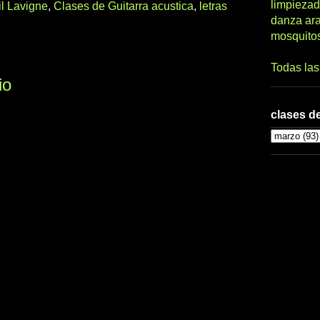
limpiezad
il Lavigne
,
Clases de Guitarra acustica
,
letras
danza ar
mosquito
Todas la
io
clases de