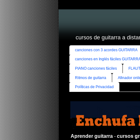
cursos de guitarra a distan
canciones con 3 acordes GUITARRA
canciones en Inglés fáciles GUITARR
PIANO canciones fáciles
FLAUT
Ritmos de guitarra
Afinador onl
Políticas de Privacidad
Aprender guitarra
-
cursos gra