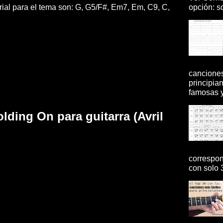
opción: so
rial para el tema son: G, G5/F#, Em7, Em, C9, C,
canciones
principia
famosas y 
ding On para guitarra (Avril
correspon
con solo 3