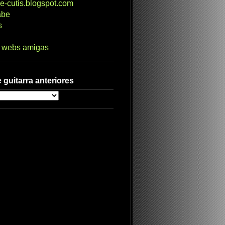
e-cutis.blogspot.com
abe
s
s webs amigas
 guitarra anteriores