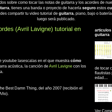
dos sobre como tocar las notas de guitarra y los acordes de nue
tarra
, tienes una banda o proyecto de hacerla
seguro
estos
cu
des compartir tu video tutorial de
guitarra
, piano, bajo o baterí
luego será publicado.
des (Avril Lavigne) tutorial en
articulos
guitarra
 de youtube lasescalas en el que muestra
cómo
arra acústica, la canción de
Avril Lavigne
con los
de tocar c
a.
flautistas
edad....
The Best Damn Thing, del año 2007 (recibión el
Año).
Ver Comen