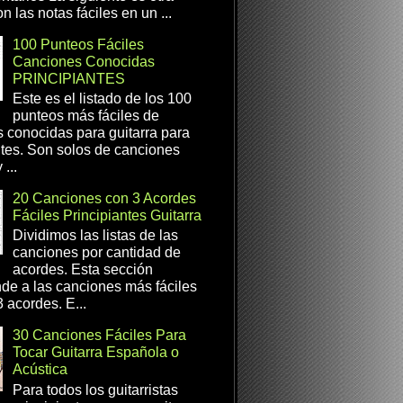
n las notas fáciles en un ...
100 Punteos Fáciles
Canciones Conocidas
PRINCIPIANTES
Este es el listado de los 100
punteos más fáciles de
 conocidas para guitarra para
ntes. Son solos de canciones
...
20 Canciones con 3 Acordes
Fáciles Principiantes Guitarra
Dividimos las listas de las
canciones por cantidad de
acordes. Esta sección
de a las canciones más fáciles
 acordes. E...
30 Canciones Fáciles Para
Tocar Guitarra Española o
Acústica
Para todos los guitarristas