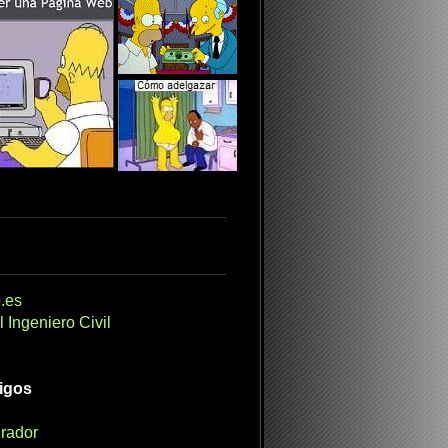
.es
 Ingeniero Civil
migos
irador