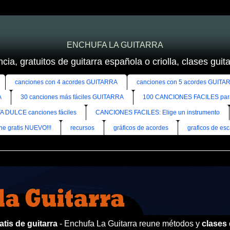
ENCHUFA LA GUITARRA
cia, gratuitos de guitarra española o criolla, clases guitar
canciones con 4 acordes GUITARRA
canciones con 5 acordes GUITA
A
30 canciones más fáciles GUITARRA
100 CANCIONES FACILES pa
A DULCE canciones fáciles
CANCIONES FACILES: Elige un instrumento
ine gratis NUEVO!!!
recursos
gráficos de acordes
graficos de esc
tis de guitarra
- Enchufa La Guitarra reune métodos y
clases 