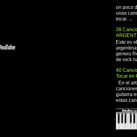
un poco d
unas canc
tocar. ...
39 Cancio
ARGENT
Este es e
argentina
genero R
de rock na
40 Cancio
Tocar en 
En el art
canciones
guitarra e
estas can