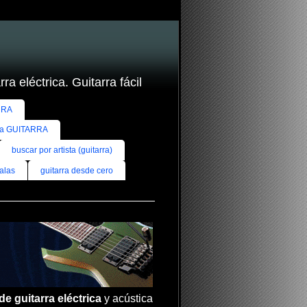
ra eléctrica. Guitarra fácil
RRA
ra GUITARRA
buscar por artista (guitarra)
alas
guitarra desde cero
de guitarra eléctrica
y acústica