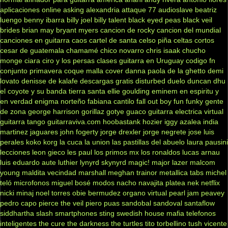
aplicaciones online
asking alexandria
attaque 77
audioslave
beatriz
luengo
benny ibarra
billy joel
billy talent
black eyed peas
black veil
brides
brian may
bryant myers
cancion de rocky
cancion del mundial
canciones en guitarra
caos
cartel de santa
celso piña
celtas cortos
cesar de guatemala
chamamé
chico novarro
chris isaak
chucho
monge
ciara
ciro y los persas
clases guitarra en Uruguay
codigo fn
conjunto primavera
coque malla
cover
danna paola
de la ghetto
demi
lovato
denisse de kalafe
descargas gratis
disturbed
duelo
duncan dhu
el coyote y su banda tierra santa
ellie goulding
eminem
en espiritu y
en verdad
enigma norteño
fabiana cantilo
fall out boy
fun
funky
gente
de zona
george harrison
gorillaz
gotye
guaco
guitarra electrica virtual
guitarra tango
guitarraviva.com
hoobastank
hozier
iggy azalea
india
martinez
jaguares
john fogerty
jorge drexler
jorge negrete
jose luis
perales
koko
korg
la cuca
la union
las pastillas del abuelo
laura pausini
lecciones
leon gieco
les paul
los primos mx
los ronaldos
lucas arnau
luis eduardo aute
luthier
lynyrd skynyrd
magic!
major lazer
malcom
young
maldita vecindad
marshall
meghan trainor
metallica tabs
michel
teló
microfonos
miguel bosé
modos
nacho
navajita platea
nek
netflix
nicki minaj
noel torres
obie bermudez
organo virtual
pearl jam
peavey
pedro capo
pierce the veil
piero
puas
sandobal
sandoval
santaflow
siddhartha
slash
smartphones
sting
swedish house mafia
telefonos
inteligentes
the cure
the darkness
the turtles
tito torbellino
tush
vicente