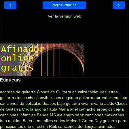
‹
›
Página Principal
Ver la versión web
Etiquetas
acordes de guitarra
Clases de Guitarra acustica
tablaturas
letras
guitarra clases
christianvib
clases de piano
guitarra
aprender
requinto
canciones de peliculas
Beatles
bajo
guitarra viva
nirvana
ac/dc
Clases
de Guitarra Criolla
arjona
flauta
Maná
ariel camacho
arpegios
cejilla
canciones infantiles
Banda MS
alejandro sanz
canciones mexicanas
iron maiden
Bateria
metallica
series
Melendi
Green Day
guitarra para
principiantes
one direction
Reik
canciones de dibujos animados