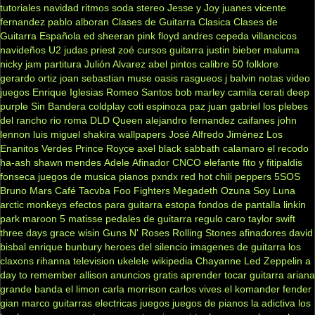
tutoriales
navidad
ritmos
soda stereo
Jesse y Joy
juanes
vicente
fernandez
pablo alboran
Clases de Guitarra Clasica
Clases de
Guitarra Española
ed sheeran
pink floyd
andres cepeda
villancicos
navideños
U2
judas priest
zoé
cursos guitarra
justin bieber
maluma
nicky jam
partitura
Julión Alvarez
abel pintos
calibre 50
folklore
gerardo ortiz
joan sebastian
muse
oasis
rasgueos
j balvin
notas
video
juegos
Enrique Iglesias
Romeo Santos
bob marley
camila
cerati
deep
purple
Sin Bandera
coldplay
coti
espinoza paz
juan gabriel
los plebes
del rancho
rio roma
DLD
Queen
alejandro fernandez
caifanes
john
lennon
luis miguel
shakira
wallpapers
José Alfredo Jiménez
Los
Enanitos Verdes
Prince Royce
axel
black sabbath
calamaro
el recodo
ha-ash
shawn mendes
Adele
Afinador
CNCO
elefante
fito y fitipaldis
fonseca
juegos de musica
pianos
pxndx
red hot chili peppers
5SOS
Bruno Mars
Café Tacvba
Foo Fighters
Megadeth
Ozuna
Soy Luna
arctic monkeys
efectos para guitarra
estopa
fondos de pantalla
linkin
park
maroon 5
matisse
pedales de guitarra
regulo caro
taylor swift
three days grace
wisin
Guns N' Roses
Rolling Stones
afinadores
david
bisbal
enrique bunbury
heroes del silencio
imagenes de guitarra
los
claxons
rihanna
television
ukelele
wikipedia
Chayanne
Led Zeppelin
a
day to remember
allison
anuncios gratis
aprender tocar guitarra
ariana
grande
banda el limon
carla morrison
carlos vives
el komander
fender
gian marco
guitarras electricas
juegos
juegos de pianos
la adictiva
los