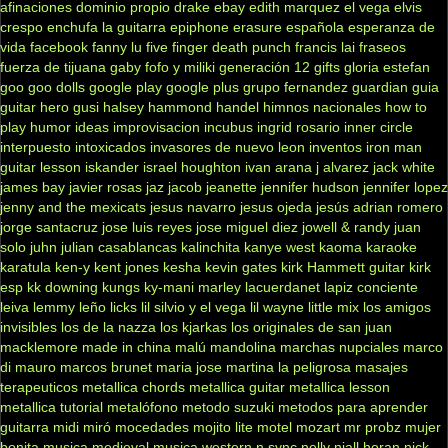
afinaciones
dominio propio
drake
ebay
edith marquez
el vega
elvis
crespo
enchufa la guitarra
epiphone
erasure
española
esperanza de
vida
facebook
fanny lu
five finger death punch
francis lai
fraseos
fuerza de tijuana
gaby fofo y miliki
generación 12
gifts
gloria estefan
goo goo dolls
google play
google plus
grupo fernandez
guardian
guia
guitar hero
gusi
halsey
hammond
handel
himnos nacionales
how to
play
humor
ideas
improvisacion
incubus
ingrid rosario
inner circle
interpuesto
intoxicados
invasores de nuevo leon
inventos
iron man
guitar lesson
iskander
israel houghton
ivan arana
j alvarez
jack white
james bay
javier rosas
jaz jacob
jeanette
jennifer hudson
jennifer lopez
jenny and the mexicats
jesus navarro
jesus ojeda
jesús adrian romero
jorge santacruz
jose luis reyes
jose miguel diez
jowell & randy
juan
solo
juhn
julian casablancas
kalinchita
kanye west
kaoma
karaoke
karatula
ken-y
kent jones
kesha
kevin gates
kirk Hammett guitar
kirk
esp
kk downing
kungs
ky-mani marley
lacuerdanet
lapiz conciente
leiva
lemmy
leño
licks
lil silvio y el vega
lil wayne
little mix
los amigos
invisibles
los de la nazza
los kjarkas
los originales de san juan
macklemore
made in china
malú
mandolina
marchas nupciales
marco
di mauro
marcos brunet
maria jose
martina la peligrosa
masajes
terapeuticos
metallica chords
metallica guitar
metallica lesson
metallica tutorial
metalófono
metodo suzuki
metodos para aprender
guitarra
midi
miró
mocedades
mojito lite
motel
mozart
mr probz
mujer
bonita
musica medieval
musica western
n sync
nelly
niall horan
nick