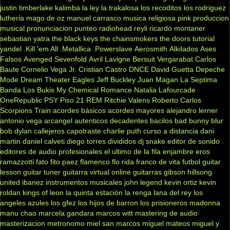
justin timberlake
kalimba
la ley
la trakalosa
los recoditos
los rodriguez
lutheria
mago de oz
manuel carrasco
musica religiosa
pink
produccion
musical
pronunciacion
punteo
radiohead
reyli
ricardo montaner
sebastian yatra
the black keys
the chainsmokers
the doors
tutorial
yandel
.Kill 'em All
.Metallica
.Powerslave
Aerosmith
Alkilados
Ases
Falsos
Avenged Sevenfold
Avril Lavigne
Bersuit Vergarabat
Carlos
Baute
Cornelio Vega Jr.
Cristian Castro
DNCE
David Guetta
Depeche
Mode
Dream Theater
Eagles
Jeff Buckley
Juan Magan
La Septima
Banda
Los Bukis
My Chemical Romance
Natalia Lafourcade
OneRepublic
PSY
Piso 21
REM
Ritchie Valens
Roberto Carlos
Scorpions
Train
acordes básicos
acordes mayores
alejandro lerner
antonio vega
arcangel
autenticos decadentes
bacilos
bad bunny
blur
bob dylan
callejeros
capotraste
charlie puth
curso a distancia
dani
martin
daniel calveti
diego torres
divididos
dj snake
editor de sonido
editores de audio profesionales
el ultimo de la fila
enjambre
eros
ramazzotti
fato
fito paez
flamenco
flo rida
franco de vita
futbol
guitar
lesson
guitar tuner
guitarra virtual online
guitarras gibson
hillsong
united
ibanez
instrumentos musicales
john legend
kevin ortiz
kevin
roldan
kings of leon
la quinta estación
la renga
lana del rey
los
angeles azules
los gfez
los hijos de barron
los prisioneros
madonna
manu chao
marcela gandara
marcos witt
mastering de audio
masterizacion
metronomo
miel san marcos
miguel mateos
miguel y