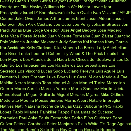
G-Eazy
Glenn Tipton
Gloria Gaynor
Gnash
Granger Smith
Guillermo
Rodríguez Fiffe
Hayley Williams
He Is We
Héctor Lavoe
Igor
Presnyakov
Israel IZ Kamakawiwo'ole
Ivan Ovalle
Ivan Villazon
JAF
JP
Cooper
Jake Owen
James Arthur
James Blunt
Jason Aldean
Jason
Donovan
Jhon Alex Castaño
Joe Cuba
Joe Perry
Johann Strauss
Jon
Pardi
Jonas Blue
Jorge Celedon
Jose Angel Bedoya
Jose Madero
Jose Vaca Flores
Joseíto
Juan Vicente Torrealba
Juan Záizar
Juancho
Polo Valencia
Juanito Makandé
Judy Santos
Kai
Kansas
Kany Garcia
Kar Accidents
Kelly Clarkson
Kiko Veneno
La Beriso
Lady Antebellum
Lee Brice
Lenka
Leonard Cohen
Lilly Wood & The Prick
Liquits
Lira
Lori Meyers
Los Abuelos de la Nada
Los Chicos del Boulevard
Los De
Adentro
Los Impacientes
Los Rancheros
Los Sebastianes
Los
Secretos
Los Visconti
Lucas Sugo
Luciano Pereyra
Luis Aguilé
Luis
Demetrio
Lukas Graham
Luke Bryan
Luz Casal
M clan
Maddie & Tae
Maldita Nerea
Manolo Tena
Manuel Julian
Manuel Turizo
Marcelino
Guerra
Marco Aurelio
Marcos Yaroide
Marta Sanchez
Martín Urieta
Mendelssohn
Miguel Gallardo
Miguel Morales
Mijares
Mike Oldfield
Moderatto
Moenia
Moises Simons
Morris Albert
Natalie Imbruglia
Natives
Natti Natasha
Noche de Brujas
Ozzy Osbourne
PRS
Pablo
Lopez
Pablo Milanes
Painkiller
Pappo
Paralamas do Sucesso
Parmalee
Paul Anka
Paula Fernandes
Pedro Elías Gutiérrez
Pepe
Guízar
Peteco Carabajal
Peter Manjarres
Plain White T's
Rage Against
The Machine
Ramón Sixto Ríos
Ray Charles
Rescate
Roberto