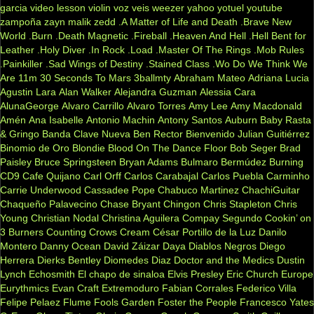
garcia
video lesson
violin
voz veis
weezer
yahoo
yotuel
youtube
zampoña
zayn malik
zedd
.A Matter of Life and Death
.Brave New
World
.Burn
.Death Magnetic
.Fireball
.Heaven And Hell
.Hell Bent for
Leather
.Holy Diver
.In Rock
.Load
.Master Of The Rings
.Mob Rules
.Painkiller
.Sad Wings of Destiny
.Stained Class
.Wo Do We Think We
Are
11m
30 Seconds To Mars
3ballmty
Abraham Mateo
Adriana Lucia
Agustin Lara
Alan Walker
Alejandra Guzman
Alessia Cara
AlunaGeorge
Alvaro Carrillo
Alvaro Torres
Amy Lee
Amy Macdonald
Amén
Ana Isabelle
Antonio Machin
Antony Santos
Auburn
Baby Rasta
& Gringo
Banda Clave Nueva
Ben Rector
Bienvenido Julian Guitiérrez
Binomio de Oro
Blondie
Blood On The Dance Floor
Bob Seger
Brad
Paisley
Bruce Springsteen
Bryan Adams
Bulmaro Bermúdez
Burning
CD9
Cafe Quijano
Carl Orff
Carlos Carabajal
Carlos Puebla
Carminho
Carrie Underwood
Cassadee Pope
Chabuco Martinez
ChachiGuitar
Chaqueño Palavecino
Chase Bryant
Chingon
Chris Stapleton
Chris
Young
Christian Nodal
Christina Aguilera
Compay Segundo
Cookin’ on
3 Burners
Counting Crows
Cream
César Portillo de la Luz
Danilo
Montero
Danny Ocean
David Záizar
Daya
Diablos Negros
Diego
Herrera
Dierks Bentley
Diomedes Diaz
Doctor and the Medics
Dustin
Lynch
Echosmith
El chapo de sinaloa
Elvis Presley
Eric Church
Europe
Eurythmics
Evan Craft
Extremoduro
Fabian Corrales
Federico Villa
Felipe Pelaez
Flume
Fools Garden
Foster the People
Francesco Yates