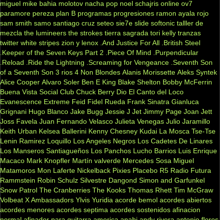
miguel
mike bahia
molotov
nacha pop
noel schajris
online
ov7
paramore
pereza
plan B
programas
progresiones
ramon ayala
rojo
sam smith
samo
santiago cruz
seteo
sie7e
slide
softonic
talller de
mezcla
the lumineers
the strokes
tierra sagrada
tori kelly
tranzas
twitter
white stripes
zion y lenox
.And Justice For All
.British Steel
.Keeper of the Seven Keys Part 2
.Piece Of Mind
.Purpendicular
.Reload
.Ride the Lightning
.Screaming for Vengeance
.Seventh Son
of a Seventh Son
3 rios
4 Non Blondes
Alanis Morissette
Aleks Syntek
Alice Cooper
Alvaro Soler
Ben E King
Blake Shelton
Bobby McFerrin
Buena Vista Social Club
Chuck Berry
Dio
El Canto del Loco
Evanescence
Extreme
Feid
Fidel Rueda
Frank Sinatra
Gianluca
Grignani
Hugo Blanco
Jake Bugg
Jessie J
Jet
Jimmy Page
Joan Jett
Joss Favela
Juan Fernando Velasco
Julieta Venegas
Julio Jaramillo
Keith Urban
Kelsea Ballerini
Kenny Chesney
Kudai
La Mosca Tse-Tse
Lenin Ramirez
Loquillo
Los Angeles Negros
Los Cadetes De Linares
Los Manseros Santiagueños
Los Panchos
Lucho Barrios
Luis Enrique
Macaco
Mark Knopfler
Martín valverde
Mercedes Sosa
Miguel
Matamoros
Mon Laferte
Nickelback
Pixies
Placebo
R5
Radio Futura
Rammstein
Robin Schulz
Silvestre Dangond
Simon and Garfunkel
Snow Patrol
The Cranberries
The Kooks
Thomas Rhett
Tim McGraw
Volbeat
X Ambassadors
Ylvis
Yuridia
acorde bemol
acordes abiertos
acordes menores
acordes septima
acordes sostenidos
afinacion
normal
afinador para guitarra
america
anahi
andy rivera
antonio flores