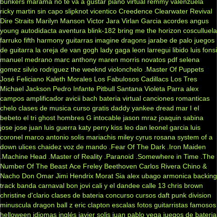
bunkers
marama
no te va a gustar
piano virtual
remmy valenzuela
ricky martin
sin capo
slipknot
vicentico
Creedence Clearwater Revival
Dire Straits
Marilyn Manson
Victor Jara
Virlan Garcia
acordes
angus
young
autodidacta
aventura
blink-182
bring me the horizon
cosculluela
farruko
fifth harmony
guitarras
imagine dragons
jarabe de palo
juegos
de guitarra
la oreja de van gogh
lady gaga
leon larregui
libido
luis fonsi
manuel medrano
marc anthony
maren morris
novatos
pdf
selena
gomez
silvio rodriguez
the weeknd
violonchelo
.Master Of Puppets
José Feliciano
Kaleth Morales
Los Fabulosos Cadillacs
Los Tres
Michael Jackson
Pedro Infante
Pitbull
Santana
Violeta Parra
alex
campos
amplificador
avicii
bach
bateria virtual
canciones romanticas
chelo
clases de musica
curso gratis
daddy yankee
dread mar I
el
bebeto
el tri
ghost
hombres G
intocable
jason mraz
joaquin sabina
jose jose
juan luis guerra
katy perry
kiss
leo dan
leonel garcia
luis
coronel
marco antonio solis
mariachis
miley cyrus
rosana
system of a
down
ulices chaidez
voz de mando
.Fear Of The Dark
.Iron Maiden
.Machine Head
.Master of Reality
.Paranoid
.Somewhere in Time
.The
Number Of The Beast
Ace Freley
Beethoven
Carlos Rivera
Chino &
Nacho
Don Omar
Jimi Hendrix
Morat
Sia
alex ubago
armonica
backing
track
banda carnaval
bon jovi
cali y el dandee
calle 13
chris brown
christine d'clario
clases de bateria
concurso
cursos
daft punk
division
minuscula
dragon ball z
eric clapton
escalas
fotos
guitarristas famosos
helloween
idiomas
inglés
javier solis
juan pablo vega
juegos de bateria