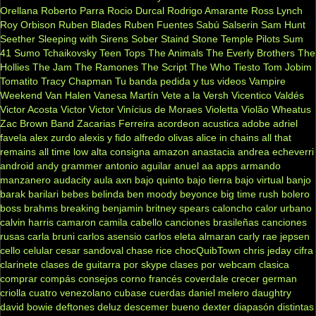
Orellana
Roberto Parra
Rocio Durcal
Rodrigo Amarante
Ross Lynch
Roy Orbison
Ruben Blades
Ruben Fuentes
Sabú
Salserin
Sam Hunt
Seether
Sleeping with Sirens
Sober
Staind
Stone Temple Pilots
Sum
41
Sumo
Tchaikovsky
Teen Tops
The Animals
The Everly Brothers
The
Hollies
The Jam
The Ramones
The Script
The Who
Tiesto
Tom Jobim
Tomatito
Tracy Chapman
Tu banda pedida y tus videos
Vampire
Weekend
Van Halen
Vanesa Martín
Vete a la Versh
Vicentico Valdés
Victor Acosta
Victor Victor
Vinícius de Moraes
Violetta
Violão
Wheatus
Zac Brown Band
Zacarias Ferreira
acordeon
acustica
adobe
adriel
favela
alex zurdo
alexis y fido
alfredo olivas
alice in chains
all that
remains
all time low
alta consigna
amazon
anastacia
andrea echeverri
android
andy grammer
antonio aguilar
anuel aa
apps
armando
manzanero
audacity
aula
axn
bajo quinto
bajo tierra
bajo virtual
banjo
barak
barilari
bebes
belinda
ben moody
beyonce
big time rush
bolero
boss
brahms
breaking benjamin
britney spears
caloncho
calor urbano
calvin harris
camaron
camila cabello
canciones brasileñas
canciones
rusas
carla bruni
carlos asensio
carlos eleta almaran
carly rae jepsen
cello
celular
cesar sandoval
chase rice
chocQuibTown
chris jeday
cifra
clarinete
clases de guitarra por skype
clases por webcam
clasica
comprar
compás
consejos
corno francés
coverdale
crecer german
criolla
cuatro venezolano
cubase
cuerdas
daniel melero
daughtry
david bowie
deftones
deluz
descemer bueno
dexter
diapasón
distintas