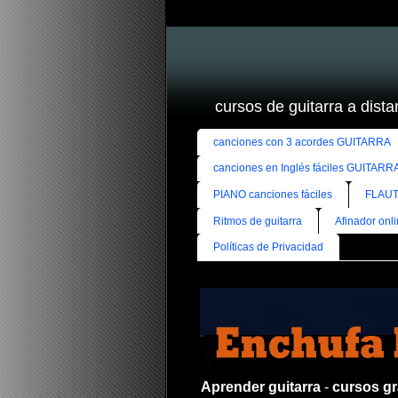
cursos de guitarra a distan
canciones con 3 acordes GUITARRA
canciones en Inglés fáciles GUITARR
PIANO canciones fáciles
FLAUT
Ritmos de guitarra
Afinador onl
Políticas de Privacidad
Aprender guitarra
-
cursos gra