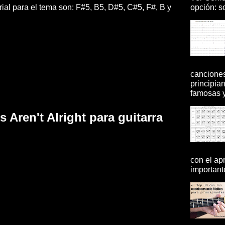
opción: so
rial para el tema son: F#5, B5, D#5, C#5, F#, B y
canciones
principia
famosas y 
 Aren't Alright para guitarra
con el ap
importante