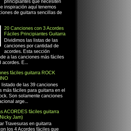
principiantes que necesiten
e inspiración aquí tenemos
iones de guitarra sencillas de
20 Canciones con 3 Acordes
Fáciles Principiantes Guitarra
Dividimos las listas de las
canciones por cantidad de
acordes. Esta sección
de a las canciones más fáciles
 acordes. E...
nes fáciles guitarra ROCK
INO
l listado de las 39 canciones
s más fáciles para guitarra en el
ock. Son solamente canciones
cional arge...
as ACORDES fáciles guitarra
(Nicky Jam)
r Travesuras en guitarra
con los 4 Acordes fáciles que