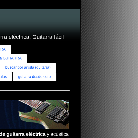
ra eléctrica. Guitarra fácil
RRA
ra GUITARRA
buscar por artista (guitarra)
alas
guitarra desde cero
de guitarra eléctrica
y acústica