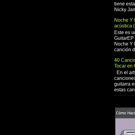
tiene est
Nicky Jam
Noche Y 
acústica 
Este es u
GuitarEP 
Noche Y D
canción d
40 Cancio
Tocar en 
En el art
canciones
guitarra e
estas can