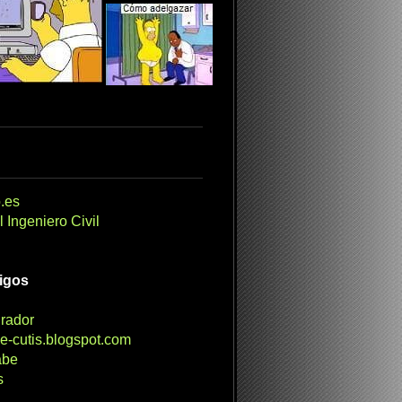
.es
 Ingeniero Civil
migos
irador
e-cutis.blogspot.com
abe
s