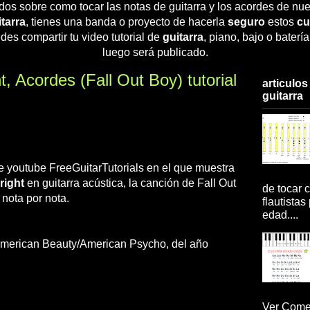
dos sobre como tocar las notas de guitarra y los acordes de nue
tarra
, tienes una banda o proyecto de hacerla
seguro
estos
cu
des compartir tu video tutorial de
guitarra
, piano, bajo o baterí
luego será publicado.
t, Acordes (Fall Out Boy) tutorial
articulos
guitarra
de youtube FreeGuitarTutorials en el que muestra
right
en guitarra acústica, la canción de Fall Out
de tocar c
nota por nota.
flautistas
edad....
American Beauty/American Psycho, del año
Ver Comen