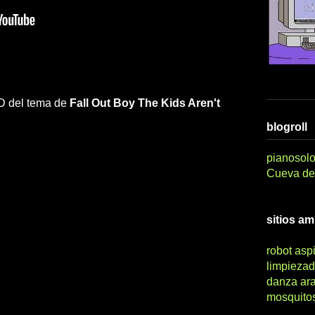
 HD del tema de
Fall Out Boy
The Kids Aren't
blogroll
pianosolo
Cueva del
sitios a
robot asp
limpiezad
danza ar
mosquito