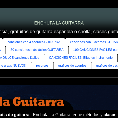
ENCHUFA LA GUITARRA
cia, gratuitos de guitarra española o criolla, clases guitar
canciones con 4 acordes GUITARRA
canciones con 5 acordes GUITA
A
30 canciones más fáciles GUITARRA
100 CANCIONES FACILES pa
A DULCE canciones fáciles
CANCIONES FACILES: Elige un instrumento
ine gratis NUEVO!!!
recursos
gráficos de acordes
graficos de esc
tis de guitarra
- Enchufa La Guitarra reune métodos y
clases 