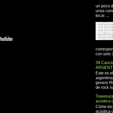
un poco d
unas canc
tocar. ...
correspon
con solo 3
39 Cancio
ARGENT
Este es e
argentina
genero R
de rock na
Travesur
acústica 
Cómo toca
acústica 