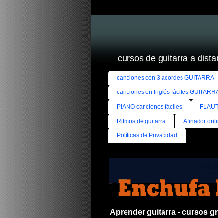
cursos de guitarra a distan
canciones con 3 acordes GUITARRA
canciones en Inglés fáciles GUITARR
PIANO canciones fáciles
FLAUT
Ritmos de guitarra
Afinador onl
Políticas de Privacidad
Aprender guitarra
-
cursos gra