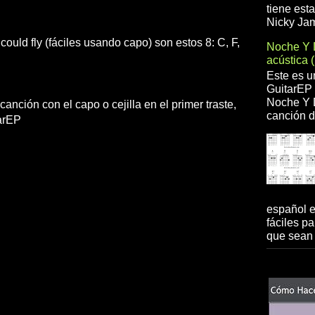
tiene est
Nicky Jam
could fly (fáciles usando capo) son estos 8: C, F,
Noche Y 
acústica 
Este es u
GuitarEP 
Noche Y D
canción con el capo o cejilla en el primer traste,
canción d
arEP
español 
fáciles pa
que sean 