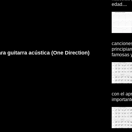
edad....
canciones
principia
ara guitarra acústica (One Direction)
famosas y 
con el ap
importante