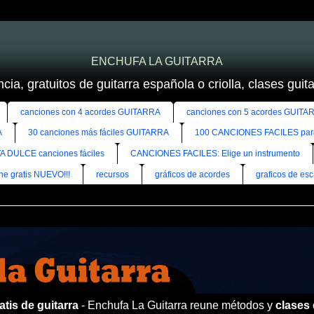
ENCHUFA LA GUITARRA
cia, gratuitos de guitarra española o criolla, clases guitar
canciones con 4 acordes GUITARRA
canciones con 5 acordes GUITA
A
30 canciones más fáciles GUITARRA
100 CANCIONES FACILES pa
A DULCE canciones fáciles
CANCIONES FACILES: Elige un instrumento
ine gratis NUEVO!!!
recursos
gráficos de acordes
graficos de esc
tis de guitarra
- Enchufa La Guitarra reune métodos y
clases 