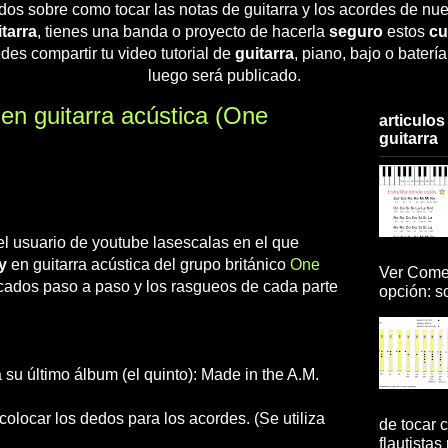
dos sobre como tocar las notas de guitarra y los acordes de nue
tarra
, tienes una banda o proyecto de hacerla
seguro
estos
cu
des compartir tu video tutorial de
guitarra
, piano, bajo o baterí
luego será publicado.
s en guitarra acústica (One
articulos
guitarra
del usuario de youtube lasescalas en el que
y
en guitarra acústica del grupo británico
One
Ver Comen
icados paso a paso y los rasgueos de cada parte
opción: so
su último álbum (el quinto): Made in the A.M.
colocar los dedos para los acordes. (Se utiliza
de tocar c
flautistas