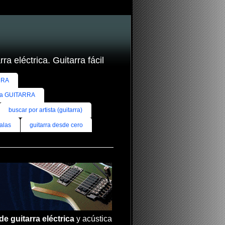
ra eléctrica. Guitarra fácil
RRA
ra GUITARRA
buscar por artista (guitarra)
alas
guitarra desde cero
de guitarra eléctrica
y acústica