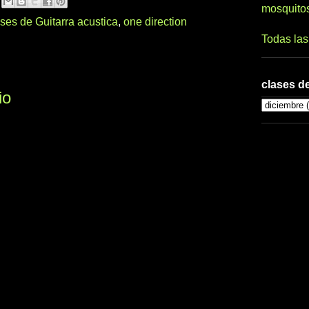
mosquito
ses de Guitarra acustica
,
one direction
Todas la
clases de
io