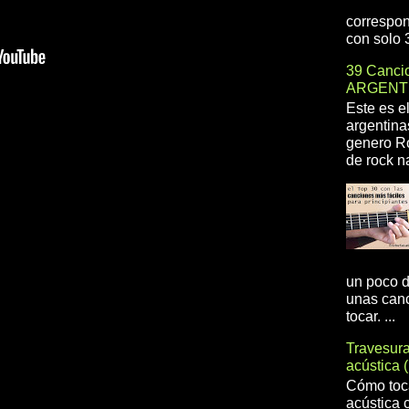
correspon
con solo 3
39 Cancio
ARGENT
Este es e
argentina
genero R
de rock na
un poco d
unas canc
tocar. ...
Travesur
acústica 
Cómo toca
acústica 