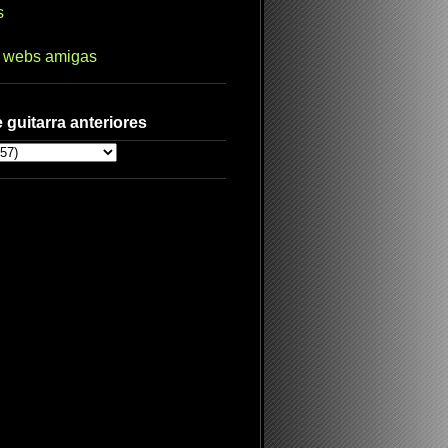
s
s webs amigas
 guitarra anteriores