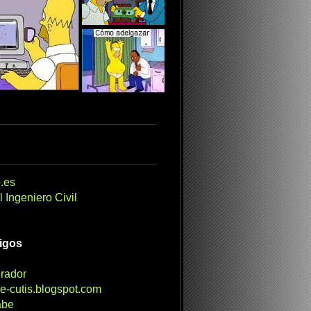
.es
 Ingeniero Civil
migos
irador
e-cutis.blogspot.com
abe