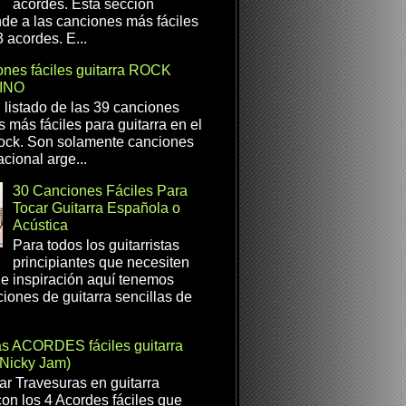
acordes. Esta sección
de a las canciones más fáciles
 acordes. E...
nes fáciles guitarra ROCK
INO
l listado de las 39 canciones
s más fáciles para guitarra en el
ock. Son solamente canciones
cional arge...
30 Canciones Fáciles Para
Tocar Guitarra Española o
Acústica
Para todos los guitarristas
principiantes que necesiten
e inspiración aquí tenemos
iones de guitarra sencillas de
as ACORDES fáciles guitarra
(Nicky Jam)
r Travesuras en guitarra
con los 4 Acordes fáciles que