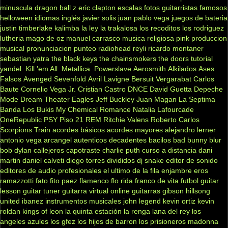
minuscula
dragon ball z
eric clapton
escalas
fotos
guitarristas famosos
helloween
idiomas
inglés
javier solis
juan pablo vega
juegos de bateria
justin timberlake
kalimba
la ley
la trakalosa
los recoditos
los rodriguez
lutheria
mago de oz
manuel carrasco
musica religiosa
pink
produccion
musical
pronunciacion
punteo
radiohead
reyli
ricardo montaner
sebastian yatra
the black keys
the chainsmokers
the doors
tutorial
yandel
.Kill 'em All
.Metallica
.Powerslave
Aerosmith
Alkilados
Ases
Falsos
Avenged Sevenfold
Avril Lavigne
Bersuit Vergarabat
Carlos
Baute
Cornelio Vega Jr.
Cristian Castro
DNCE
David Guetta
Depeche
Mode
Dream Theater
Eagles
Jeff Buckley
Juan Magan
La Septima
Banda
Los Bukis
My Chemical Romance
Natalia Lafourcade
OneRepublic
PSY
Piso 21
REM
Ritchie Valens
Roberto Carlos
Scorpions
Train
acordes básicos
acordes mayores
alejandro lerner
antonio vega
arcangel
autenticos decadentes
bacilos
bad bunny
blur
bob dylan
callejeros
capotraste
charlie puth
curso a distancia
dani
martin
daniel calveti
diego torres
divididos
dj snake
editor de sonido
editores de audio profesionales
el ultimo de la fila
enjambre
eros
ramazzotti
fato
fito paez
flamenco
flo rida
franco de vita
futbol
guitar
lesson
guitar tuner
guitarra virtual online
guitarras gibson
hillsong
united
ibanez
instrumentos musicales
john legend
kevin ortiz
kevin
roldan
kings of leon
la quinta estación
la renga
lana del rey
los
angeles azules
los gfez
los hijos de barron
los prisioneros
madonna