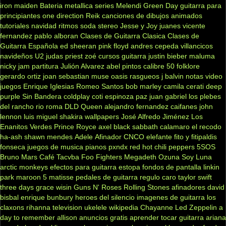
iron maiden
Bateria
metallica
series
Melendi
Green Day
guitarra para
principiantes
one direction
Reik
canciones de dibujos animados
tutoriales
navidad
ritmos
soda stereo
Jesse y Joy
juanes
vicente
fernandez
pablo alboran
Clases de Guitarra Clasica
Clases de
Guitarra Española
ed sheeran
pink floyd
andres cepeda
villancicos
navideños
U2
judas priest
zoé
cursos guitarra
justin bieber
maluma
nicky jam
partitura
Julión Alvarez
abel pintos
calibre 50
folklore
gerardo ortiz
joan sebastian
muse
oasis
rasgueos
j balvin
notas
video
juegos
Enrique Iglesias
Romeo Santos
bob marley
camila
cerati
deep
purple
Sin Bandera
coldplay
coti
espinoza paz
juan gabriel
los plebes
del rancho
rio roma
DLD
Queen
alejandro fernandez
caifanes
john
lennon
luis miguel
shakira
wallpapers
José Alfredo Jiménez
Los
Enanitos Verdes
Prince Royce
axel
black sabbath
calamaro
el recodo
ha-ash
shawn mendes
Adele
Afinador
CNCO
elefante
fito y fitipaldis
fonseca
juegos de musica
pianos
pxndx
red hot chili peppers
5SOS
Bruno Mars
Café Tacvba
Foo Fighters
Megadeth
Ozuna
Soy Luna
arctic monkeys
efectos para guitarra
estopa
fondos de pantalla
linkin
park
maroon 5
matisse
pedales de guitarra
regulo caro
taylor swift
three days grace
wisin
Guns N' Roses
Rolling Stones
afinadores
david
bisbal
enrique bunbury
heroes del silencio
imagenes de guitarra
los
claxons
rihanna
television
ukelele
wikipedia
Chayanne
Led Zeppelin
a
day to remember
allison
anuncios gratis
aprender tocar guitarra
ariana