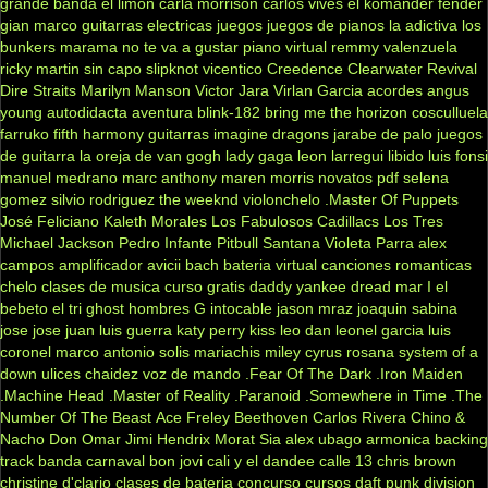
grande
banda el limon
carla morrison
carlos vives
el komander
fender
gian marco
guitarras electricas
juegos
juegos de pianos
la adictiva
los
bunkers
marama
no te va a gustar
piano virtual
remmy valenzuela
ricky martin
sin capo
slipknot
vicentico
Creedence Clearwater Revival
Dire Straits
Marilyn Manson
Victor Jara
Virlan Garcia
acordes
angus
young
autodidacta
aventura
blink-182
bring me the horizon
cosculluela
farruko
fifth harmony
guitarras
imagine dragons
jarabe de palo
juegos
de guitarra
la oreja de van gogh
lady gaga
leon larregui
libido
luis fonsi
manuel medrano
marc anthony
maren morris
novatos
pdf
selena
gomez
silvio rodriguez
the weeknd
violonchelo
.Master Of Puppets
José Feliciano
Kaleth Morales
Los Fabulosos Cadillacs
Los Tres
Michael Jackson
Pedro Infante
Pitbull
Santana
Violeta Parra
alex
campos
amplificador
avicii
bach
bateria virtual
canciones romanticas
chelo
clases de musica
curso gratis
daddy yankee
dread mar I
el
bebeto
el tri
ghost
hombres G
intocable
jason mraz
joaquin sabina
jose jose
juan luis guerra
katy perry
kiss
leo dan
leonel garcia
luis
coronel
marco antonio solis
mariachis
miley cyrus
rosana
system of a
down
ulices chaidez
voz de mando
.Fear Of The Dark
.Iron Maiden
.Machine Head
.Master of Reality
.Paranoid
.Somewhere in Time
.The
Number Of The Beast
Ace Freley
Beethoven
Carlos Rivera
Chino &
Nacho
Don Omar
Jimi Hendrix
Morat
Sia
alex ubago
armonica
backing
track
banda carnaval
bon jovi
cali y el dandee
calle 13
chris brown
christine d'clario
clases de bateria
concurso
cursos
daft punk
division