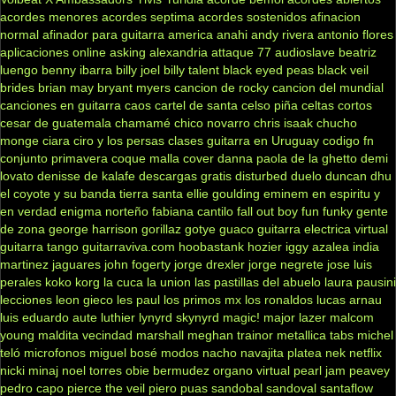
acordes menores
acordes septima
acordes sostenidos
afinacion
normal
afinador para guitarra
america
anahi
andy rivera
antonio flores
aplicaciones online
asking alexandria
attaque 77
audioslave
beatriz
luengo
benny ibarra
billy joel
billy talent
black eyed peas
black veil
brides
brian may
bryant myers
cancion de rocky
cancion del mundial
canciones en guitarra
caos
cartel de santa
celso piña
celtas cortos
cesar de guatemala
chamamé
chico novarro
chris isaak
chucho
monge
ciara
ciro y los persas
clases guitarra en Uruguay
codigo fn
conjunto primavera
coque malla
cover
danna paola
de la ghetto
demi
lovato
denisse de kalafe
descargas gratis
disturbed
duelo
duncan dhu
el coyote y su banda tierra santa
ellie goulding
eminem
en espiritu y
en verdad
enigma norteño
fabiana cantilo
fall out boy
fun
funky
gente
de zona
george harrison
gorillaz
gotye
guaco
guitarra electrica virtual
guitarra tango
guitarraviva.com
hoobastank
hozier
iggy azalea
india
martinez
jaguares
john fogerty
jorge drexler
jorge negrete
jose luis
perales
koko
korg
la cuca
la union
las pastillas del abuelo
laura pausini
lecciones
leon gieco
les paul
los primos mx
los ronaldos
lucas arnau
luis eduardo aute
luthier
lynyrd skynyrd
magic!
major lazer
malcom
young
maldita vecindad
marshall
meghan trainor
metallica tabs
michel
teló
microfonos
miguel bosé
modos
nacho
navajita platea
nek
netflix
nicki minaj
noel torres
obie bermudez
organo virtual
pearl jam
peavey
pedro capo
pierce the veil
piero
puas
sandobal
sandoval
santaflow