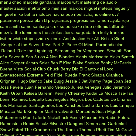
manu chao
marcela gandara
marcos witt
mastering de audio
masterizacion
metronomo
miel san marcos
miguel mateos
miguel y
miguel
mike bahia
molotov
nacha pop
noel schajris
online
ov7
paramore
pereza
plan B
programas
progresiones
ramon ayala
rojo
sam smith
samo
santiago cruz
seteo
sie7e
slide
softonic
talller de
mezcla
the lumineers
the strokes
tierra sagrada
tori kelly
tranzas
twitter
white stripes
zion y lenox
.And Justice For All
.British Steel
.Keeper of the Seven Keys Part 2
.Piece Of Mind
.Purpendicular
.Reload
.Ride the Lightning
.Screaming for Vengeance
.Seventh Son
of a Seventh Son
3 rios
4 Non Blondes
Alanis Morissette
Aleks Syntek
Alice Cooper
Alvaro Soler
Ben E King
Blake Shelton
Bobby McFerrin
Buena Vista Social Club
Chuck Berry
Dio
El Canto del Loco
Evanescence
Extreme
Feid
Fidel Rueda
Frank Sinatra
Gianluca
Grignani
Hugo Blanco
Jake Bugg
Jessie J
Jet
Jimmy Page
Joan Jett
Joss Favela
Juan Fernando Velasco
Julieta Venegas
Julio Jaramillo
Keith Urban
Kelsea Ballerini
Kenny Chesney
Kudai
La Mosca Tse-Tse
Lenin Ramirez
Loquillo
Los Angeles Negros
Los Cadetes De Linares
Los Manseros Santiagueños
Los Panchos
Lucho Barrios
Luis Enrique
Macaco
Mark Knopfler
Martín valverde
Mercedes Sosa
Miguel
Matamoros
Mon Laferte
Nickelback
Pixies
Placebo
R5
Radio Futura
Rammstein
Robin Schulz
Silvestre Dangond
Simon and Garfunkel
Snow Patrol
The Cranberries
The Kooks
Thomas Rhett
Tim McGraw
Volbeat
X Ambassadors
Ylvis
Yuridia
acorde bemol
acordes abiertos