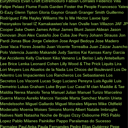
Eurythmics
Evan Craft
Extremoduro
Fabian Corrales
Federico Villa
Felipe Pelaez
Flume
Fools Garden
Foster the People
Francesco Yates
G-Eazy
Glenn Tipton
Gloria Gaynor
Gnash
Granger Smith
Guillermo
Rodríguez Fiffe
Hayley Williams
He Is We
Héctor Lavoe
Igor
Presnyakov
Israel IZ Kamakawiwo'ole
Ivan Ovalle
Ivan Villazon
JAF
JP
Cooper
Jake Owen
James Arthur
James Blunt
Jason Aldean
Jason
Donovan
Jhon Alex Castaño
Joe Cuba
Joe Perry
Johann Strauss
Jon
Pardi
Jonas Blue
Jorge Celedon
Jose Angel Bedoya
Jose Madero
Jose Vaca Flores
Joseíto
Juan Vicente Torrealba
Juan Záizar
Juancho
Polo Valencia
Juanito Makandé
Judy Santos
Kai
Kansas
Kany Garcia
Kar Accidents
Kelly Clarkson
Kiko Veneno
La Beriso
Lady Antebellum
Lee Brice
Lenka
Leonard Cohen
Lilly Wood & The Prick
Liquits
Lira
Lori Meyers
Los Abuelos de la Nada
Los Chicos del Boulevard
Los De
Adentro
Los Impacientes
Los Rancheros
Los Sebastianes
Los
Secretos
Los Visconti
Lucas Sugo
Luciano Pereyra
Luis Aguilé
Luis
Demetrio
Lukas Graham
Luke Bryan
Luz Casal
M clan
Maddie & Tae
Maldita Nerea
Manolo Tena
Manuel Julian
Manuel Turizo
Marcelino
Guerra
Marco Aurelio
Marcos Yaroide
Marta Sanchez
Martín Urieta
Mendelssohn
Miguel Gallardo
Miguel Morales
Mijares
Mike Oldfield
Moderatto
Moenia
Moises Simons
Morris Albert
Natalie Imbruglia
Natives
Natti Natasha
Noche de Brujas
Ozzy Osbourne
PRS
Pablo
Lopez
Pablo Milanes
Painkiller
Pappo
Paralamas do Sucesso
Parmalee
Paul Anka
Paula Fernandes
Pedro Elías Gutiérrez
Pepe