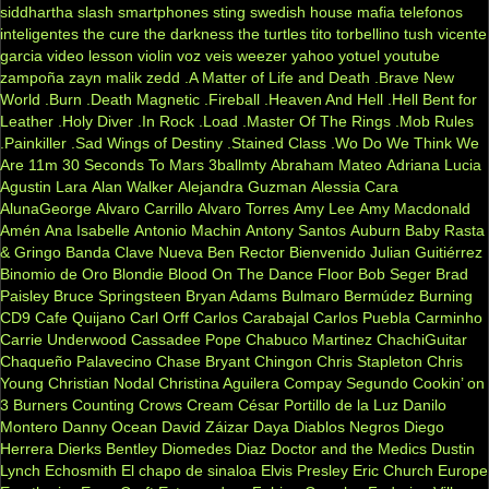
siddhartha
slash
smartphones
sting
swedish house mafia
telefonos
inteligentes
the cure
the darkness
the turtles
tito torbellino
tush
vicente
garcia
video lesson
violin
voz veis
weezer
yahoo
yotuel
youtube
zampoña
zayn malik
zedd
.A Matter of Life and Death
.Brave New
World
.Burn
.Death Magnetic
.Fireball
.Heaven And Hell
.Hell Bent for
Leather
.Holy Diver
.In Rock
.Load
.Master Of The Rings
.Mob Rules
.Painkiller
.Sad Wings of Destiny
.Stained Class
.Wo Do We Think We
Are
11m
30 Seconds To Mars
3ballmty
Abraham Mateo
Adriana Lucia
Agustin Lara
Alan Walker
Alejandra Guzman
Alessia Cara
AlunaGeorge
Alvaro Carrillo
Alvaro Torres
Amy Lee
Amy Macdonald
Amén
Ana Isabelle
Antonio Machin
Antony Santos
Auburn
Baby Rasta
& Gringo
Banda Clave Nueva
Ben Rector
Bienvenido Julian Guitiérrez
Binomio de Oro
Blondie
Blood On The Dance Floor
Bob Seger
Brad
Paisley
Bruce Springsteen
Bryan Adams
Bulmaro Bermúdez
Burning
CD9
Cafe Quijano
Carl Orff
Carlos Carabajal
Carlos Puebla
Carminho
Carrie Underwood
Cassadee Pope
Chabuco Martinez
ChachiGuitar
Chaqueño Palavecino
Chase Bryant
Chingon
Chris Stapleton
Chris
Young
Christian Nodal
Christina Aguilera
Compay Segundo
Cookin’ on
3 Burners
Counting Crows
Cream
César Portillo de la Luz
Danilo
Montero
Danny Ocean
David Záizar
Daya
Diablos Negros
Diego
Herrera
Dierks Bentley
Diomedes Diaz
Doctor and the Medics
Dustin
Lynch
Echosmith
El chapo de sinaloa
Elvis Presley
Eric Church
Europe