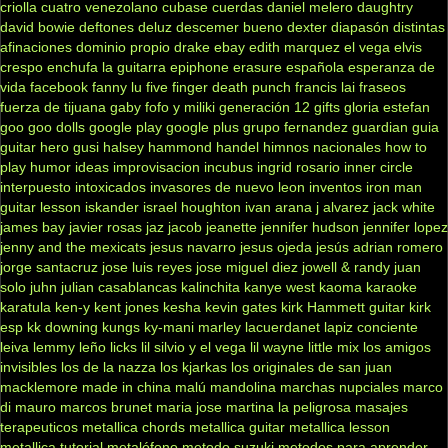
criolla
cuatro venezolano
cubase
cuerdas
daniel melero
daughtry
david bowie
deftones
deluz
descemer bueno
dexter
diapasón
distintas
afinaciones
dominio propio
drake
ebay
edith marquez
el vega
elvis
crespo
enchufa la guitarra
epiphone
erasure
española
esperanza de
vida
facebook
fanny lu
five finger death punch
francis lai
fraseos
fuerza de tijuana
gaby fofo y miliki
generación 12
gifts
gloria estefan
goo goo dolls
google play
google plus
grupo fernandez
guardian
guia
guitar hero
gusi
halsey
hammond
handel
himnos nacionales
how to
play
humor
ideas
improvisacion
incubus
ingrid rosario
inner circle
interpuesto
intoxicados
invasores de nuevo leon
inventos
iron man
guitar lesson
iskander
israel houghton
ivan arana
j alvarez
jack white
james bay
javier rosas
jaz jacob
jeanette
jennifer hudson
jennifer lopez
jenny and the mexicats
jesus navarro
jesus ojeda
jesús adrian romero
jorge santacruz
jose luis reyes
jose miguel diez
jowell & randy
juan
solo
juhn
julian casablancas
kalinchita
kanye west
kaoma
karaoke
karatula
ken-y
kent jones
kesha
kevin gates
kirk Hammett guitar
kirk
esp
kk downing
kungs
ky-mani marley
lacuerdanet
lapiz conciente
leiva
lemmy
leño
licks
lil silvio y el vega
lil wayne
little mix
los amigos
invisibles
los de la nazza
los kjarkas
los originales de san juan
macklemore
made in china
malú
mandolina
marchas nupciales
marco
di mauro
marcos brunet
maria jose
martina la peligrosa
masajes
terapeuticos
metallica chords
metallica guitar
metallica lesson
metallica tutorial
metalófono
metodo suzuki
metodos para aprender