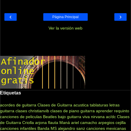
‹
›
Página Principal
Ver la versión web
Etiquetas
acordes de guitarra
Clases de Guitarra acustica
tablaturas
letras
guitarra clases
christianvib
clases de piano
guitarra
aprender
requinto
canciones de peliculas
Beatles
bajo
guitarra viva
nirvana
ac/dc
Clases
de Guitarra Criolla
arjona
flauta
Maná
ariel camacho
arpegios
cejilla
canciones infantiles
Banda MS
alejandro sanz
canciones mexicanas