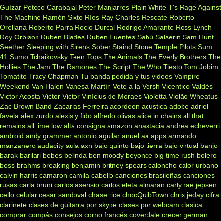
Guízar
Peteco Carabajal
Peter Manjarres
Plain White T's
Rage Against
The Machine
Ramón Sixto Ríos
Ray Charles
Rescate
Roberto
Orellana
Roberto Parra
Rocio Durcal
Rodrigo Amarante
Ross Lynch
Roy Orbison
Ruben Blades
Ruben Fuentes
Sabú
Salserin
Sam Hunt
Seether
Sleeping with Sirens
Sober
Staind
Stone Temple Pilots
Sum
41
Sumo
Tchaikovsky
Teen Tops
The Animals
The Everly Brothers
The
Hollies
The Jam
The Ramones
The Script
The Who
Tiesto
Tom Jobim
Tomatito
Tracy Chapman
Tu banda pedida y tus videos
Vampire
Weekend
Van Halen
Vanesa Martín
Vete a la Versh
Vicentico Valdés
Victor Acosta
Victor Victor
Vinícius de Moraes
Violetta
Violão
Wheatus
Zac Brown Band
Zacarias Ferreira
acordeon
acustica
adobe
adriel
favela
alex zurdo
alexis y fido
alfredo olivas
alice in chains
all that
remains
all time low
alta consigna
amazon
anastacia
andrea echeverri
android
andy grammer
antonio aguilar
anuel aa
apps
armando
manzanero
audacity
aula
axn
bajo quinto
bajo tierra
bajo virtual
banjo
barak
barilari
bebes
belinda
ben moody
beyonce
big time rush
bolero
boss
brahms
breaking benjamin
britney spears
caloncho
calor urbano
calvin harris
camaron
camila cabello
canciones brasileñas
canciones
rusas
carla bruni
carlos asensio
carlos eleta almaran
carly rae jepsen
cello
celular
cesar sandoval
chase rice
chocQuibTown
chris jeday
cifra
clarinete
clases de guitarra por skype
clases por webcam
clasica
comprar
compás
consejos
corno francés
coverdale
crecer german