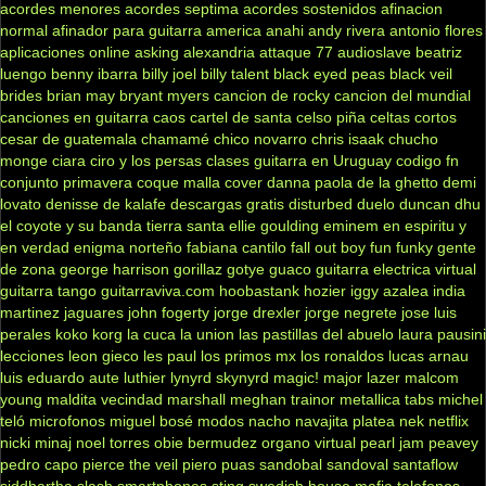
acordes menores
acordes septima
acordes sostenidos
afinacion
normal
afinador para guitarra
america
anahi
andy rivera
antonio flores
aplicaciones online
asking alexandria
attaque 77
audioslave
beatriz
luengo
benny ibarra
billy joel
billy talent
black eyed peas
black veil
brides
brian may
bryant myers
cancion de rocky
cancion del mundial
canciones en guitarra
caos
cartel de santa
celso piña
celtas cortos
cesar de guatemala
chamamé
chico novarro
chris isaak
chucho
monge
ciara
ciro y los persas
clases guitarra en Uruguay
codigo fn
conjunto primavera
coque malla
cover
danna paola
de la ghetto
demi
lovato
denisse de kalafe
descargas gratis
disturbed
duelo
duncan dhu
el coyote y su banda tierra santa
ellie goulding
eminem
en espiritu y
en verdad
enigma norteño
fabiana cantilo
fall out boy
fun
funky
gente
de zona
george harrison
gorillaz
gotye
guaco
guitarra electrica virtual
guitarra tango
guitarraviva.com
hoobastank
hozier
iggy azalea
india
martinez
jaguares
john fogerty
jorge drexler
jorge negrete
jose luis
perales
koko
korg
la cuca
la union
las pastillas del abuelo
laura pausini
lecciones
leon gieco
les paul
los primos mx
los ronaldos
lucas arnau
luis eduardo aute
luthier
lynyrd skynyrd
magic!
major lazer
malcom
young
maldita vecindad
marshall
meghan trainor
metallica tabs
michel
teló
microfonos
miguel bosé
modos
nacho
navajita platea
nek
netflix
nicki minaj
noel torres
obie bermudez
organo virtual
pearl jam
peavey
pedro capo
pierce the veil
piero
puas
sandobal
sandoval
santaflow