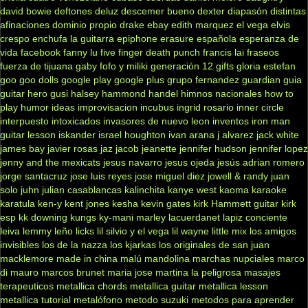
david bowie
deftones
deluz
descemer bueno
dexter
diapasón
distintas
afinaciones
dominio propio
drake
ebay
edith marquez
el vega
elvis
crespo
enchufa la guitarra
epiphone
erasure
española
esperanza de
vida
facebook
fanny lu
five finger death punch
francis lai
fraseos
fuerza de tijuana
gaby fofo y miliki
generación 12
gifts
gloria estefan
goo goo dolls
google play
google plus
grupo fernandez
guardian
guia
guitar hero
gusi
halsey
hammond
handel
himnos nacionales
how to
play
humor
ideas
improvisacion
incubus
ingrid rosario
inner circle
interpuesto
intoxicados
invasores de nuevo leon
inventos
iron man
guitar lesson
iskander
israel houghton
ivan arana
j alvarez
jack white
james bay
javier rosas
jaz jacob
jeanette
jennifer hudson
jennifer lopez
jenny and the mexicats
jesus navarro
jesus ojeda
jesús adrian romero
jorge santacruz
jose luis reyes
jose miguel diez
jowell & randy
juan
solo
juhn
julian casablancas
kalinchita
kanye west
kaoma
karaoke
karatula
ken-y
kent jones
kesha
kevin gates
kirk Hammett guitar
kirk
esp
kk downing
kungs
ky-mani marley
lacuerdanet
lapiz conciente
leiva
lemmy
leño
licks
lil silvio y el vega
lil wayne
little mix
los amigos
invisibles
los de la nazza
los kjarkas
los originales de san juan
macklemore
made in china
malú
mandolina
marchas nupciales
marco
di mauro
marcos brunet
maria jose
martina la peligrosa
masajes
terapeuticos
metallica chords
metallica guitar
metallica lesson
metallica tutorial
metalófono
metodo suzuki
metodos para aprender