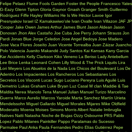
Felipe Pelaez
Flume
Fools Garden
Foster the People
Francesco Yates
G-Eazy
Glenn Tipton
Gloria Gaynor
Gnash
Granger Smith
Guillermo
Rodríguez Fiffe
Hayley Williams
He Is We
Héctor Lavoe
Igor
Presnyakov
Israel IZ Kamakawiwo'ole
Ivan Ovalle
Ivan Villazon
JAF
JP
Cooper
Jake Owen
James Arthur
James Blunt
Jason Aldean
Jason
Donovan
Jhon Alex Castaño
Joe Cuba
Joe Perry
Johann Strauss
Jon
Pardi
Jonas Blue
Jorge Celedon
Jose Angel Bedoya
Jose Madero
Jose Vaca Flores
Joseíto
Juan Vicente Torrealba
Juan Záizar
Juancho
Polo Valencia
Juanito Makandé
Judy Santos
Kai
Kansas
Kany Garcia
Kar Accidents
Kelly Clarkson
Kiko Veneno
La Beriso
Lady Antebellum
Lee Brice
Lenka
Leonard Cohen
Lilly Wood & The Prick
Liquits
Lira
Lori Meyers
Los Abuelos de la Nada
Los Chicos del Boulevard
Los De
Adentro
Los Impacientes
Los Rancheros
Los Sebastianes
Los
Secretos
Los Visconti
Lucas Sugo
Luciano Pereyra
Luis Aguilé
Luis
Demetrio
Lukas Graham
Luke Bryan
Luz Casal
M clan
Maddie & Tae
Maldita Nerea
Manolo Tena
Manuel Julian
Manuel Turizo
Marcelino
Guerra
Marco Aurelio
Marcos Yaroide
Marta Sanchez
Martín Urieta
Mendelssohn
Miguel Gallardo
Miguel Morales
Mijares
Mike Oldfield
Moderatto
Moenia
Moises Simons
Morris Albert
Natalie Imbruglia
Natives
Natti Natasha
Noche de Brujas
Ozzy Osbourne
PRS
Pablo
Lopez
Pablo Milanes
Painkiller
Pappo
Paralamas do Sucesso
Parmalee
Paul Anka
Paula Fernandes
Pedro Elías Gutiérrez
Pepe