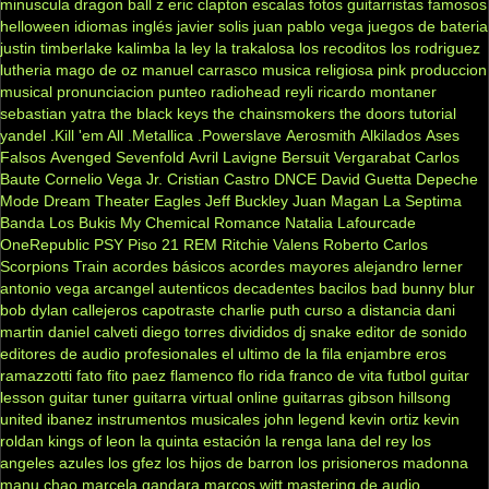
minuscula
dragon ball z
eric clapton
escalas
fotos
guitarristas famosos
helloween
idiomas
inglés
javier solis
juan pablo vega
juegos de bateria
justin timberlake
kalimba
la ley
la trakalosa
los recoditos
los rodriguez
lutheria
mago de oz
manuel carrasco
musica religiosa
pink
produccion
musical
pronunciacion
punteo
radiohead
reyli
ricardo montaner
sebastian yatra
the black keys
the chainsmokers
the doors
tutorial
yandel
.Kill 'em All
.Metallica
.Powerslave
Aerosmith
Alkilados
Ases
Falsos
Avenged Sevenfold
Avril Lavigne
Bersuit Vergarabat
Carlos
Baute
Cornelio Vega Jr.
Cristian Castro
DNCE
David Guetta
Depeche
Mode
Dream Theater
Eagles
Jeff Buckley
Juan Magan
La Septima
Banda
Los Bukis
My Chemical Romance
Natalia Lafourcade
OneRepublic
PSY
Piso 21
REM
Ritchie Valens
Roberto Carlos
Scorpions
Train
acordes básicos
acordes mayores
alejandro lerner
antonio vega
arcangel
autenticos decadentes
bacilos
bad bunny
blur
bob dylan
callejeros
capotraste
charlie puth
curso a distancia
dani
martin
daniel calveti
diego torres
divididos
dj snake
editor de sonido
editores de audio profesionales
el ultimo de la fila
enjambre
eros
ramazzotti
fato
fito paez
flamenco
flo rida
franco de vita
futbol
guitar
lesson
guitar tuner
guitarra virtual online
guitarras gibson
hillsong
united
ibanez
instrumentos musicales
john legend
kevin ortiz
kevin
roldan
kings of leon
la quinta estación
la renga
lana del rey
los
angeles azules
los gfez
los hijos de barron
los prisioneros
madonna
manu chao
marcela gandara
marcos witt
mastering de audio