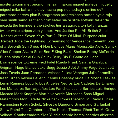
masterizacion
metronomo
miel san marcos
miguel mateos
miguel y
miguel
mike bahia
molotov
nacha pop
noel schajris
online
ov7
paramore
pereza
plan B
programas
progresiones
ramon ayala
rojo
sam smith
samo
santiago cruz
seteo
sie7e
slide
softonic
talller de
mezcla
the lumineers
the strokes
tierra sagrada
tori kelly
tranzas
twitter
white stripes
zion y lenox
.And Justice For All
.British Steel
.Keeper of the Seven Keys Part 2
.Piece Of Mind
.Purpendicular
.Reload
.Ride the Lightning
.Screaming for Vengeance
.Seventh Son
of a Seventh Son
3 rios
4 Non Blondes
Alanis Morissette
Aleks Syntek
Alice Cooper
Alvaro Soler
Ben E King
Blake Shelton
Bobby McFerrin
Buena Vista Social Club
Chuck Berry
Dio
El Canto del Loco
Evanescence
Extreme
Feid
Fidel Rueda
Frank Sinatra
Gianluca
Grignani
Hugo Blanco
Jake Bugg
Jessie J
Jet
Jimmy Page
Joan Jett
Joss Favela
Juan Fernando Velasco
Julieta Venegas
Julio Jaramillo
Keith Urban
Kelsea Ballerini
Kenny Chesney
Kudai
La Mosca Tse-Tse
Lenin Ramirez
Loquillo
Los Angeles Negros
Los Cadetes De Linares
Los Manseros Santiagueños
Los Panchos
Lucho Barrios
Luis Enrique
Macaco
Mark Knopfler
Martín valverde
Mercedes Sosa
Miguel
Matamoros
Mon Laferte
Nickelback
Pixies
Placebo
R5
Radio Futura
Rammstein
Robin Schulz
Silvestre Dangond
Simon and Garfunkel
Snow Patrol
The Cranberries
The Kooks
Thomas Rhett
Tim McGraw
Volbeat
X Ambassadors
Ylvis
Yuridia
acorde bemol
acordes abiertos