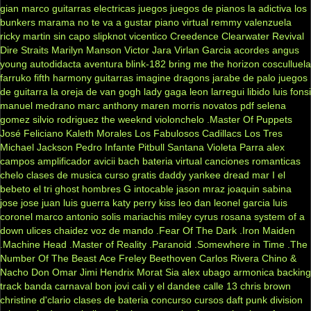
gian marco
guitarras electricas
juegos
juegos de pianos
la adictiva
los
bunkers
marama
no te va a gustar
piano virtual
remmy valenzuela
ricky martin
sin capo
slipknot
vicentico
Creedence Clearwater Revival
Dire Straits
Marilyn Manson
Victor Jara
Virlan Garcia
acordes
angus
young
autodidacta
aventura
blink-182
bring me the horizon
cosculluela
farruko
fifth harmony
guitarras
imagine dragons
jarabe de palo
juegos
de guitarra
la oreja de van gogh
lady gaga
leon larregui
libido
luis fonsi
manuel medrano
marc anthony
maren morris
novatos
pdf
selena
gomez
silvio rodriguez
the weeknd
violonchelo
.Master Of Puppets
José Feliciano
Kaleth Morales
Los Fabulosos Cadillacs
Los Tres
Michael Jackson
Pedro Infante
Pitbull
Santana
Violeta Parra
alex
campos
amplificador
avicii
bach
bateria virtual
canciones romanticas
chelo
clases de musica
curso gratis
daddy yankee
dread mar I
el
bebeto
el tri
ghost
hombres G
intocable
jason mraz
joaquin sabina
jose jose
juan luis guerra
katy perry
kiss
leo dan
leonel garcia
luis
coronel
marco antonio solis
mariachis
miley cyrus
rosana
system of a
down
ulices chaidez
voz de mando
.Fear Of The Dark
.Iron Maiden
.Machine Head
.Master of Reality
.Paranoid
.Somewhere in Time
.The
Number Of The Beast
Ace Freley
Beethoven
Carlos Rivera
Chino &
Nacho
Don Omar
Jimi Hendrix
Morat
Sia
alex ubago
armonica
backing
track
banda carnaval
bon jovi
cali y el dandee
calle 13
chris brown
christine d'clario
clases de bateria
concurso
cursos
daft punk
division