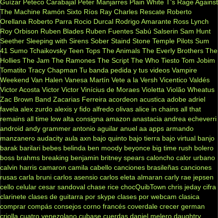
Guízar
Peteco Carabajal
Peter Manjarres
Plain White T's
Rage Against
The Machine
Ramón Sixto Ríos
Ray Charles
Rescate
Roberto
Orellana
Roberto Parra
Rocio Durcal
Rodrigo Amarante
Ross Lynch
Roy Orbison
Ruben Blades
Ruben Fuentes
Sabú
Salserin
Sam Hunt
Seether
Sleeping with Sirens
Sober
Staind
Stone Temple Pilots
Sum
41
Sumo
Tchaikovsky
Teen Tops
The Animals
The Everly Brothers
The
Hollies
The Jam
The Ramones
The Script
The Who
Tiesto
Tom Jobim
Tomatito
Tracy Chapman
Tu banda pedida y tus videos
Vampire
Weekend
Van Halen
Vanesa Martín
Vete a la Versh
Vicentico Valdés
Victor Acosta
Victor Victor
Vinícius de Moraes
Violetta
Violão
Wheatus
Zac Brown Band
Zacarias Ferreira
acordeon
acustica
adobe
adriel
favela
alex zurdo
alexis y fido
alfredo olivas
alice in chains
all that
remains
all time low
alta consigna
amazon
anastacia
andrea echeverri
android
andy grammer
antonio aguilar
anuel aa
apps
armando
manzanero
audacity
aula
axn
bajo quinto
bajo tierra
bajo virtual
banjo
barak
barilari
bebes
belinda
ben moody
beyonce
big time rush
bolero
boss
brahms
breaking benjamin
britney spears
caloncho
calor urbano
calvin harris
camaron
camila cabello
canciones brasileñas
canciones
rusas
carla bruni
carlos asensio
carlos eleta almaran
carly rae jepsen
cello
celular
cesar sandoval
chase rice
chocQuibTown
chris jeday
cifra
clarinete
clases de guitarra por skype
clases por webcam
clasica
comprar
compás
consejos
corno francés
coverdale
crecer german
criolla
cuatro venezolano
cubase
cuerdas
daniel melero
daughtry