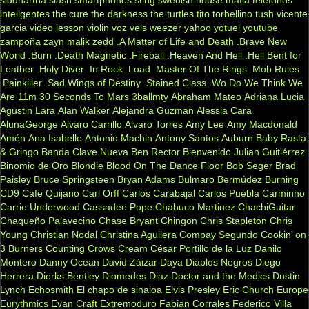
siddhartha
slash
smartphones
sting
swedish house mafia
telefonos
inteligentes
the cure
the darkness
the turtles
tito torbellino
tush
vicente
garcia
video lesson
violin
voz veis
weezer
yahoo
yotuel
youtube
zampoña
zayn malik
zedd
.A Matter of Life and Death
.Brave New
World
.Burn
.Death Magnetic
.Fireball
.Heaven And Hell
.Hell Bent for
Leather
.Holy Diver
.In Rock
.Load
.Master Of The Rings
.Mob Rules
.Painkiller
.Sad Wings of Destiny
.Stained Class
.Wo Do We Think We
Are
11m
30 Seconds To Mars
3ballmty
Abraham Mateo
Adriana Lucia
Agustin Lara
Alan Walker
Alejandra Guzman
Alessia Cara
AlunaGeorge
Alvaro Carrillo
Alvaro Torres
Amy Lee
Amy Macdonald
Amén
Ana Isabelle
Antonio Machin
Antony Santos
Auburn
Baby Rasta
& Gringo
Banda Clave Nueva
Ben Rector
Bienvenido Julian Guitiérrez
Binomio de Oro
Blondie
Blood On The Dance Floor
Bob Seger
Brad
Paisley
Bruce Springsteen
Bryan Adams
Bulmaro Bermúdez
Burning
CD9
Cafe Quijano
Carl Orff
Carlos Carabajal
Carlos Puebla
Carminho
Carrie Underwood
Cassadee Pope
Chabuco Martinez
ChachiGuitar
Chaqueño Palavecino
Chase Bryant
Chingon
Chris Stapleton
Chris
Young
Christian Nodal
Christina Aguilera
Compay Segundo
Cookin’ on
3 Burners
Counting Crows
Cream
César Portillo de la Luz
Danilo
Montero
Danny Ocean
David Záizar
Daya
Diablos Negros
Diego
Herrera
Dierks Bentley
Diomedes Diaz
Doctor and the Medics
Dustin
Lynch
Echosmith
El chapo de sinaloa
Elvis Presley
Eric Church
Europe
Eurythmics
Evan Craft
Extremoduro
Fabian Corrales
Federico Villa