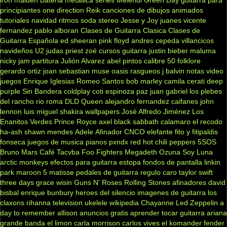
iron maiden
Bateria
metallica
series
Melendi
Green Day
guitarra para
principiantes
one direction
Reik
canciones de dibujos animados
tutoriales
navidad
ritmos
soda stereo
Jesse y Joy
juanes
vicente
fernandez
pablo alboran
Clases de Guitarra Clasica
Clases de
Guitarra Española
ed sheeran
pink floyd
andres cepeda
villancicos
navideños
U2
judas priest
zoé
cursos guitarra
justin bieber
maluma
nicky jam
partitura
Julión Alvarez
abel pintos
calibre 50
folklore
gerardo ortiz
joan sebastian
muse
oasis
rasgueos
j balvin
notas
video
juegos
Enrique Iglesias
Romeo Santos
bob marley
camila
cerati
deep
purple
Sin Bandera
coldplay
coti
espinoza paz
juan gabriel
los plebes
del rancho
rio roma
DLD
Queen
alejandro fernandez
caifanes
john
lennon
luis miguel
shakira
wallpapers
José Alfredo Jiménez
Los
Enanitos Verdes
Prince Royce
axel
black sabbath
calamaro
el recodo
ha-ash
shawn mendes
Adele
Afinador
CNCO
elefante
fito y fitipaldis
fonseca
juegos de musica
pianos
pxndx
red hot chili peppers
5SOS
Bruno Mars
Café Tacvba
Foo Fighters
Megadeth
Ozuna
Soy Luna
arctic monkeys
efectos para guitarra
estopa
fondos de pantalla
linkin
park
maroon 5
matisse
pedales de guitarra
regulo caro
taylor swift
three days grace
wisin
Guns N' Roses
Rolling Stones
afinadores
david
bisbal
enrique bunbury
heroes del silencio
imagenes de guitarra
los
claxons
rihanna
television
ukelele
wikipedia
Chayanne
Led Zeppelin
a
day to remember
allison
anuncios gratis
aprender tocar guitarra
ariana
grande
banda el limon
carla morrison
carlos vives
el komander
fender