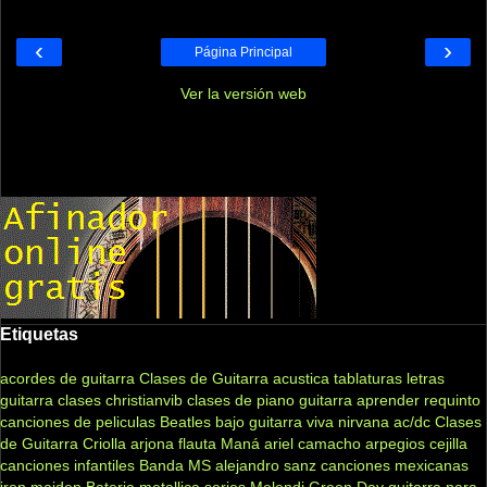
‹
›
Página Principal
Ver la versión web
Etiquetas
acordes de guitarra
Clases de Guitarra acustica
tablaturas
letras
guitarra clases
christianvib
clases de piano
guitarra
aprender
requinto
canciones de peliculas
Beatles
bajo
guitarra viva
nirvana
ac/dc
Clases
de Guitarra Criolla
arjona
flauta
Maná
ariel camacho
arpegios
cejilla
canciones infantiles
Banda MS
alejandro sanz
canciones mexicanas