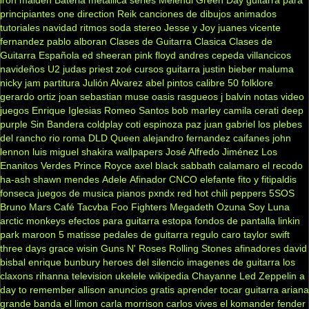
iron maiden
Bateria
metallica
series
Melendi
Green Day
guitarra para
principiantes
one direction
Reik
canciones de dibujos animados
tutoriales
navidad
ritmos
soda stereo
Jesse y Joy
juanes
vicente
fernandez
pablo alboran
Clases de Guitarra Clasica
Clases de
Guitarra Española
ed sheeran
pink floyd
andres cepeda
villancicos
navideños
U2
judas priest
zoé
cursos guitarra
justin bieber
maluma
nicky jam
partitura
Julión Alvarez
abel pintos
calibre 50
folklore
gerardo ortiz
joan sebastian
muse
oasis
rasgueos
j balvin
notas
video
juegos
Enrique Iglesias
Romeo Santos
bob marley
camila
cerati
deep
purple
Sin Bandera
coldplay
coti
espinoza paz
juan gabriel
los plebes
del rancho
rio roma
DLD
Queen
alejandro fernandez
caifanes
john
lennon
luis miguel
shakira
wallpapers
José Alfredo Jiménez
Los
Enanitos Verdes
Prince Royce
axel
black sabbath
calamaro
el recodo
ha-ash
shawn mendes
Adele
Afinador
CNCO
elefante
fito y fitipaldis
fonseca
juegos de musica
pianos
pxndx
red hot chili peppers
5SOS
Bruno Mars
Café Tacvba
Foo Fighters
Megadeth
Ozuna
Soy Luna
arctic monkeys
efectos para guitarra
estopa
fondos de pantalla
linkin
park
maroon 5
matisse
pedales de guitarra
regulo caro
taylor swift
three days grace
wisin
Guns N' Roses
Rolling Stones
afinadores
david
bisbal
enrique bunbury
heroes del silencio
imagenes de guitarra
los
claxons
rihanna
television
ukelele
wikipedia
Chayanne
Led Zeppelin
a
day to remember
allison
anuncios gratis
aprender tocar guitarra
ariana
grande
banda el limon
carla morrison
carlos vives
el komander
fender