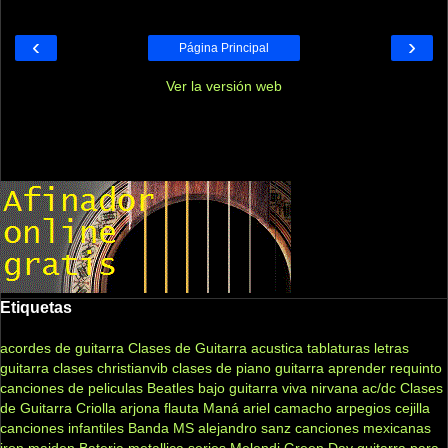
‹
›
Página Principal
Ver la versión web
Etiquetas
acordes de guitarra
Clases de Guitarra acustica
tablaturas
letras
guitarra clases
christianvib
clases de piano
guitarra
aprender
requinto
canciones de peliculas
Beatles
bajo
guitarra viva
nirvana
ac/dc
Clases
de Guitarra Criolla
arjona
flauta
Maná
ariel camacho
arpegios
cejilla
canciones infantiles
Banda MS
alejandro sanz
canciones mexicanas