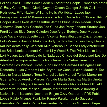
Felipe Pelaez
Flume
Fools Garden
Foster the People
Francesco Yates
G-Eazy
Glenn Tipton
Gloria Gaynor
Gnash
Granger Smith
Guillermo
Rodríguez Fiffe
Hayley Williams
He Is We
Héctor Lavoe
Igor
Presnyakov
Israel IZ Kamakawiwo'ole
Ivan Ovalle
Ivan Villazon
JAF
JP
Cooper
Jake Owen
James Arthur
James Blunt
Jason Aldean
Jason
Donovan
Jhon Alex Castaño
Joe Cuba
Joe Perry
Johann Strauss
Jon
Pardi
Jonas Blue
Jorge Celedon
Jose Angel Bedoya
Jose Madero
Jose Vaca Flores
Joseíto
Juan Vicente Torrealba
Juan Záizar
Juancho
Polo Valencia
Juanito Makandé
Judy Santos
Kai
Kansas
Kany Garcia
Kar Accidents
Kelly Clarkson
Kiko Veneno
La Beriso
Lady Antebellum
Lee Brice
Lenka
Leonard Cohen
Lilly Wood & The Prick
Liquits
Lira
Lori Meyers
Los Abuelos de la Nada
Los Chicos del Boulevard
Los De
Adentro
Los Impacientes
Los Rancheros
Los Sebastianes
Los
Secretos
Los Visconti
Lucas Sugo
Luciano Pereyra
Luis Aguilé
Luis
Demetrio
Lukas Graham
Luke Bryan
Luz Casal
M clan
Maddie & Tae
Maldita Nerea
Manolo Tena
Manuel Julian
Manuel Turizo
Marcelino
Guerra
Marco Aurelio
Marcos Yaroide
Marta Sanchez
Martín Urieta
Mendelssohn
Miguel Gallardo
Miguel Morales
Mijares
Mike Oldfield
Moderatto
Moenia
Moises Simons
Morris Albert
Natalie Imbruglia
Natives
Natti Natasha
Noche de Brujas
Ozzy Osbourne
PRS
Pablo
Lopez
Pablo Milanes
Painkiller
Pappo
Paralamas do Sucesso
Parmalee
Paul Anka
Paula Fernandes
Pedro Elías Gutiérrez
Pepe