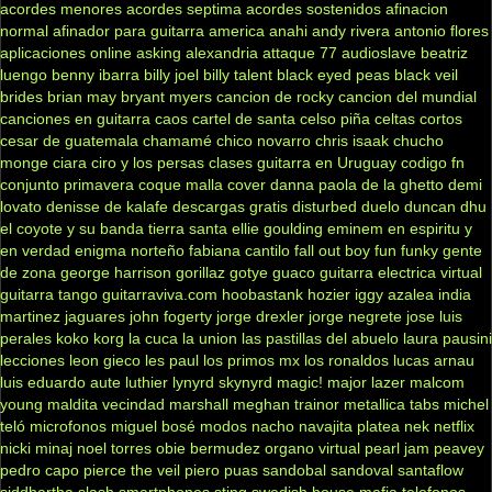
acordes menores
acordes septima
acordes sostenidos
afinacion
normal
afinador para guitarra
america
anahi
andy rivera
antonio flores
aplicaciones online
asking alexandria
attaque 77
audioslave
beatriz
luengo
benny ibarra
billy joel
billy talent
black eyed peas
black veil
brides
brian may
bryant myers
cancion de rocky
cancion del mundial
canciones en guitarra
caos
cartel de santa
celso piña
celtas cortos
cesar de guatemala
chamamé
chico novarro
chris isaak
chucho
monge
ciara
ciro y los persas
clases guitarra en Uruguay
codigo fn
conjunto primavera
coque malla
cover
danna paola
de la ghetto
demi
lovato
denisse de kalafe
descargas gratis
disturbed
duelo
duncan dhu
el coyote y su banda tierra santa
ellie goulding
eminem
en espiritu y
en verdad
enigma norteño
fabiana cantilo
fall out boy
fun
funky
gente
de zona
george harrison
gorillaz
gotye
guaco
guitarra electrica virtual
guitarra tango
guitarraviva.com
hoobastank
hozier
iggy azalea
india
martinez
jaguares
john fogerty
jorge drexler
jorge negrete
jose luis
perales
koko
korg
la cuca
la union
las pastillas del abuelo
laura pausini
lecciones
leon gieco
les paul
los primos mx
los ronaldos
lucas arnau
luis eduardo aute
luthier
lynyrd skynyrd
magic!
major lazer
malcom
young
maldita vecindad
marshall
meghan trainor
metallica tabs
michel
teló
microfonos
miguel bosé
modos
nacho
navajita platea
nek
netflix
nicki minaj
noel torres
obie bermudez
organo virtual
pearl jam
peavey
pedro capo
pierce the veil
piero
puas
sandobal
sandoval
santaflow