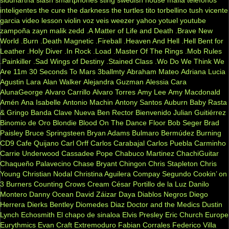
siddhartha
slash
smartphones
sting
swedish house mafia
telefonos
inteligentes
the cure
the darkness
the turtles
tito torbellino
tush
vicente
garcia
video lesson
violin
voz veis
weezer
yahoo
yotuel
youtube
zampoña
zayn malik
zedd
.A Matter of Life and Death
.Brave New
World
.Burn
.Death Magnetic
.Fireball
.Heaven And Hell
.Hell Bent for
Leather
.Holy Diver
.In Rock
.Load
.Master Of The Rings
.Mob Rules
.Painkiller
.Sad Wings of Destiny
.Stained Class
.Wo Do We Think We
Are
11m
30 Seconds To Mars
3ballmty
Abraham Mateo
Adriana Lucia
Agustin Lara
Alan Walker
Alejandra Guzman
Alessia Cara
AlunaGeorge
Alvaro Carrillo
Alvaro Torres
Amy Lee
Amy Macdonald
Amén
Ana Isabelle
Antonio Machin
Antony Santos
Auburn
Baby Rasta
& Gringo
Banda Clave Nueva
Ben Rector
Bienvenido Julian Guitiérrez
Binomio de Oro
Blondie
Blood On The Dance Floor
Bob Seger
Brad
Paisley
Bruce Springsteen
Bryan Adams
Bulmaro Bermúdez
Burning
CD9
Cafe Quijano
Carl Orff
Carlos Carabajal
Carlos Puebla
Carminho
Carrie Underwood
Cassadee Pope
Chabuco Martinez
ChachiGuitar
Chaqueño Palavecino
Chase Bryant
Chingon
Chris Stapleton
Chris
Young
Christian Nodal
Christina Aguilera
Compay Segundo
Cookin’ on
3 Burners
Counting Crows
Cream
César Portillo de la Luz
Danilo
Montero
Danny Ocean
David Záizar
Daya
Diablos Negros
Diego
Herrera
Dierks Bentley
Diomedes Diaz
Doctor and the Medics
Dustin
Lynch
Echosmith
El chapo de sinaloa
Elvis Presley
Eric Church
Europe
Eurythmics
Evan Craft
Extremoduro
Fabian Corrales
Federico Villa