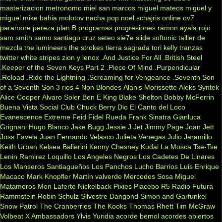
masterizacion
metronomo
miel san marcos
miguel mateos
miguel y
miguel
mike bahia
molotov
nacha pop
noel schajris
online
ov7
paramore
pereza
plan B
programas
progresiones
ramon ayala
rojo
sam smith
samo
santiago cruz
seteo
sie7e
slide
softonic
talller de
mezcla
the lumineers
the strokes
tierra sagrada
tori kelly
tranzas
twitter
white stripes
zion y lenox
.And Justice For All
.British Steel
.Keeper of the Seven Keys Part 2
.Piece Of Mind
.Purpendicular
.Reload
.Ride the Lightning
.Screaming for Vengeance
.Seventh Son
of a Seventh Son
3 rios
4 Non Blondes
Alanis Morissette
Aleks Syntek
Alice Cooper
Alvaro Soler
Ben E King
Blake Shelton
Bobby McFerrin
Buena Vista Social Club
Chuck Berry
Dio
El Canto del Loco
Evanescence
Extreme
Feid
Fidel Rueda
Frank Sinatra
Gianluca
Grignani
Hugo Blanco
Jake Bugg
Jessie J
Jet
Jimmy Page
Joan Jett
Joss Favela
Juan Fernando Velasco
Julieta Venegas
Julio Jaramillo
Keith Urban
Kelsea Ballerini
Kenny Chesney
Kudai
La Mosca Tse-Tse
Lenin Ramirez
Loquillo
Los Angeles Negros
Los Cadetes De Linares
Los Manseros Santiagueños
Los Panchos
Lucho Barrios
Luis Enrique
Macaco
Mark Knopfler
Martín valverde
Mercedes Sosa
Miguel
Matamoros
Mon Laferte
Nickelback
Pixies
Placebo
R5
Radio Futura
Rammstein
Robin Schulz
Silvestre Dangond
Simon and Garfunkel
Snow Patrol
The Cranberries
The Kooks
Thomas Rhett
Tim McGraw
Volbeat
X Ambassadors
Ylvis
Yuridia
acorde bemol
acordes abiertos