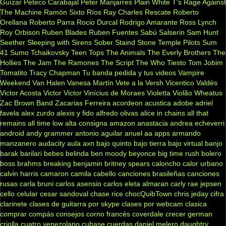
Guízar
Peteco Carabajal
Peter Manjarres
Plain White T's
Rage Against
The Machine
Ramón Sixto Ríos
Ray Charles
Rescate
Roberto
Orellana
Roberto Parra
Rocio Durcal
Rodrigo Amarante
Ross Lynch
Roy Orbison
Ruben Blades
Ruben Fuentes
Sabú
Salserin
Sam Hunt
Seether
Sleeping with Sirens
Sober
Staind
Stone Temple Pilots
Sum
41
Sumo
Tchaikovsky
Teen Tops
The Animals
The Everly Brothers
The
Hollies
The Jam
The Ramones
The Script
The Who
Tiesto
Tom Jobim
Tomatito
Tracy Chapman
Tu banda pedida y tus videos
Vampire
Weekend
Van Halen
Vanesa Martín
Vete a la Versh
Vicentico Valdés
Victor Acosta
Victor Victor
Vinícius de Moraes
Violetta
Violão
Wheatus
Zac Brown Band
Zacarias Ferreira
acordeon
acustica
adobe
adriel
favela
alex zurdo
alexis y fido
alfredo olivas
alice in chains
all that
remains
all time low
alta consigna
amazon
anastacia
andrea echeverri
android
andy grammer
antonio aguilar
anuel aa
apps
armando
manzanero
audacity
aula
axn
bajo quinto
bajo tierra
bajo virtual
banjo
barak
barilari
bebes
belinda
ben moody
beyonce
big time rush
bolero
boss
brahms
breaking benjamin
britney spears
caloncho
calor urbano
calvin harris
camaron
camila cabello
canciones brasileñas
canciones
rusas
carla bruni
carlos asensio
carlos eleta almaran
carly rae jepsen
cello
celular
cesar sandoval
chase rice
chocQuibTown
chris jeday
cifra
clarinete
clases de guitarra por skype
clases por webcam
clasica
comprar
compás
consejos
corno francés
coverdale
crecer german
criolla
cuatro venezolano
cubase
cuerdas
daniel melero
daughtry