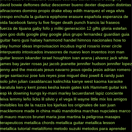
david bowie
deftones
deluz
descemer bueno
dexter
diapasón
distintas
afinaciones
dominio propio
drake
ebay
edith marquez
el vega
elvis
crespo
enchufa la guitarra
epiphone
erasure
española
esperanza de
vida
facebook
fanny lu
five finger death punch
francis lai
fraseos
fuerza de tijuana
gaby fofo y miliki
generación 12
gifts
gloria estefan
goo goo dolls
google play
google plus
grupo fernandez
guardian
guia
guitar hero
gusi
halsey
hammond
handel
himnos nacionales
how to
play
humor
ideas
improvisacion
incubus
ingrid rosario
inner circle
interpuesto
intoxicados
invasores de nuevo leon
inventos
iron man
guitar lesson
iskander
israel houghton
ivan arana
j alvarez
jack white
james bay
javier rosas
jaz jacob
jeanette
jennifer hudson
jennifer lopez
jenny and the mexicats
jesus navarro
jesus ojeda
jesús adrian romero
jorge santacruz
jose luis reyes
jose miguel diez
jowell & randy
juan
solo
juhn
julian casablancas
kalinchita
kanye west
kaoma
karaoke
karatula
ken-y
kent jones
kesha
kevin gates
kirk Hammett guitar
kirk
esp
kk downing
kungs
ky-mani marley
lacuerdanet
lapiz conciente
leiva
lemmy
leño
licks
lil silvio y el vega
lil wayne
little mix
los amigos
invisibles
los de la nazza
los kjarkas
los originales de san juan
macklemore
made in china
malú
mandolina
marchas nupciales
marco
di mauro
marcos brunet
maria jose
martina la peligrosa
masajes
terapeuticos
metallica chords
metallica guitar
metallica lesson
metallica tutorial
metalófono
metodo suzuki
metodos para aprender