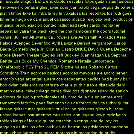
minuscula
dragon ball z
eric clapton
escalas
fotos
guitarristas famosos
helloween
idiomas
inglés
javier solis
juan pablo vega
juegos de bateria
justin timberlake
kalimba
la ley
la trakalosa
los recoditos
los rodriguez
lutheria
mago de oz
manuel carrasco
musica religiosa
pink
produccion
musical
pronunciacion
punteo
radiohead
reyli
ricardo montaner
sebastian yatra
the black keys
the chainsmokers
the doors
tutorial
yandel
.Kill 'em All
.Metallica
.Powerslave
Aerosmith
Alkilados
Ases
Falsos
Avenged Sevenfold
Avril Lavigne
Bersuit Vergarabat
Carlos
Baute
Cornelio Vega Jr.
Cristian Castro
DNCE
David Guetta
Depeche
Mode
Dream Theater
Eagles
Jeff Buckley
Juan Magan
La Septima
Banda
Los Bukis
My Chemical Romance
Natalia Lafourcade
OneRepublic
PSY
Piso 21
REM
Ritchie Valens
Roberto Carlos
Scorpions
Train
acordes básicos
acordes mayores
alejandro lerner
antonio vega
arcangel
autenticos decadentes
bacilos
bad bunny
blur
bob dylan
callejeros
capotraste
charlie puth
curso a distancia
dani
martin
daniel calveti
diego torres
divididos
dj snake
editor de sonido
editores de audio profesionales
el ultimo de la fila
enjambre
eros
ramazzotti
fato
fito paez
flamenco
flo rida
franco de vita
futbol
guitar
lesson
guitar tuner
guitarra virtual online
guitarras gibson
hillsong
united
ibanez
instrumentos musicales
john legend
kevin ortiz
kevin
roldan
kings of leon
la quinta estación
la renga
lana del rey
los
angeles azules
los gfez
los hijos de barron
los prisioneros
madonna
manu chao
marcela gandara
marcos witt
mastering de audio