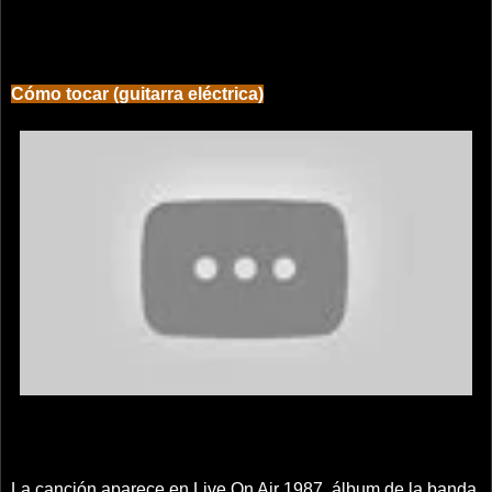
Cómo tocar (guitarra eléctrica)
La canción aparece en Live On Air 1987, álbum de la banda