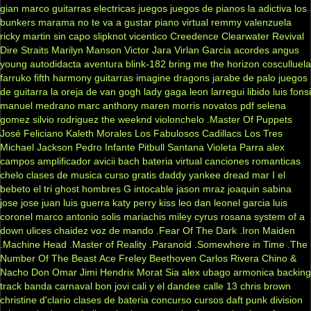
gian marco
guitarras electricas
juegos
juegos de pianos
la adictiva
los
bunkers
marama
no te va a gustar
piano virtual
remmy valenzuela
ricky martin
sin capo
slipknot
vicentico
Creedence Clearwater Revival
Dire Straits
Marilyn Manson
Victor Jara
Virlan Garcia
acordes
angus
young
autodidacta
aventura
blink-182
bring me the horizon
cosculluela
farruko
fifth harmony
guitarras
imagine dragons
jarabe de palo
juegos
de guitarra
la oreja de van gogh
lady gaga
leon larregui
libido
luis fonsi
manuel medrano
marc anthony
maren morris
novatos
pdf
selena
gomez
silvio rodriguez
the weeknd
violonchelo
.Master Of Puppets
José Feliciano
Kaleth Morales
Los Fabulosos Cadillacs
Los Tres
Michael Jackson
Pedro Infante
Pitbull
Santana
Violeta Parra
alex
campos
amplificador
avicii
bach
bateria virtual
canciones romanticas
chelo
clases de musica
curso gratis
daddy yankee
dread mar I
el
bebeto
el tri
ghost
hombres G
intocable
jason mraz
joaquin sabina
jose jose
juan luis guerra
katy perry
kiss
leo dan
leonel garcia
luis
coronel
marco antonio solis
mariachis
miley cyrus
rosana
system of a
down
ulices chaidez
voz de mando
.Fear Of The Dark
.Iron Maiden
.Machine Head
.Master of Reality
.Paranoid
.Somewhere in Time
.The
Number Of The Beast
Ace Freley
Beethoven
Carlos Rivera
Chino &
Nacho
Don Omar
Jimi Hendrix
Morat
Sia
alex ubago
armonica
backing
track
banda carnaval
bon jovi
cali y el dandee
calle 13
chris brown
christine d'clario
clases de bateria
concurso
cursos
daft punk
division