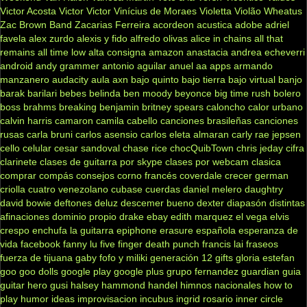
Victor Acosta
Victor Victor
Vinícius de Moraes
Violetta
Violão
Wheatus
Zac Brown Band
Zacarias Ferreira
acordeon
acustica
adobe
adriel
favela
alex zurdo
alexis y fido
alfredo olivas
alice in chains
all that
remains
all time low
alta consigna
amazon
anastacia
andrea echeverri
android
andy grammer
antonio aguilar
anuel aa
apps
armando
manzanero
audacity
aula
axn
bajo quinto
bajo tierra
bajo virtual
banjo
barak
barilari
bebes
belinda
ben moody
beyonce
big time rush
bolero
boss
brahms
breaking benjamin
britney spears
caloncho
calor urbano
calvin harris
camaron
camila cabello
canciones brasileñas
canciones
rusas
carla bruni
carlos asensio
carlos eleta almaran
carly rae jepsen
cello
celular
cesar sandoval
chase rice
chocQuibTown
chris jeday
cifra
clarinete
clases de guitarra por skype
clases por webcam
clasica
comprar
compás
consejos
corno francés
coverdale
crecer german
criolla
cuatro venezolano
cubase
cuerdas
daniel melero
daughtry
david bowie
deftones
deluz
descemer bueno
dexter
diapasón
distintas
afinaciones
dominio propio
drake
ebay
edith marquez
el vega
elvis
crespo
enchufa la guitarra
epiphone
erasure
española
esperanza de
vida
facebook
fanny lu
five finger death punch
francis lai
fraseos
fuerza de tijuana
gaby fofo y miliki
generación 12
gifts
gloria estefan
goo goo dolls
google play
google plus
grupo fernandez
guardian
guia
guitar hero
gusi
halsey
hammond
handel
himnos nacionales
how to
play
humor
ideas
improvisacion
incubus
ingrid rosario
inner circle