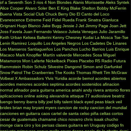
of a Seventh Son
3 rios
4 Non Blondes
Alanis Morissette
Aleks Syntek
Alice Cooper
Alvaro Soler
Ben E King
Blake Shelton
Bobby McFerrin
Buena Vista Social Club
Chuck Berry
Dio
El Canto del Loco
Evanescence
Extreme
Feid
Fidel Rueda
Frank Sinatra
Gianluca
Grignani
Hugo Blanco
Jake Bugg
Jessie J
Jet
Jimmy Page
Joan Jett
Joss Favela
Juan Fernando Velasco
Julieta Venegas
Julio Jaramillo
Keith Urban
Kelsea Ballerini
Kenny Chesney
Kudai
La Mosca Tse-Tse
Lenin Ramirez
Loquillo
Los Angeles Negros
Los Cadetes De Linares
Los Manseros Santiagueños
Los Panchos
Lucho Barrios
Luis Enrique
Macaco
Mark Knopfler
Martín valverde
Mercedes Sosa
Miguel
Matamoros
Mon Laferte
Nickelback
Pixies
Placebo
R5
Radio Futura
Rammstein
Robin Schulz
Silvestre Dangond
Simon and Garfunkel
Snow Patrol
The Cranberries
The Kooks
Thomas Rhett
Tim McGraw
Volbeat
X Ambassadors
Ylvis
Yuridia
acorde bemol
acordes abiertos
acordes menores
acordes septima
acordes sostenidos
afinacion
normal
afinador para guitarra
america
anahi
andy rivera
antonio flores
aplicaciones online
asking alexandria
attaque 77
audioslave
beatriz
luengo
benny ibarra
billy joel
billy talent
black eyed peas
black veil
brides
brian may
bryant myers
cancion de rocky
cancion del mundial
canciones en guitarra
caos
cartel de santa
celso piña
celtas cortos
cesar de guatemala
chamamé
chico novarro
chris isaak
chucho
monge
ciara
ciro y los persas
clases guitarra en Uruguay
codigo fn