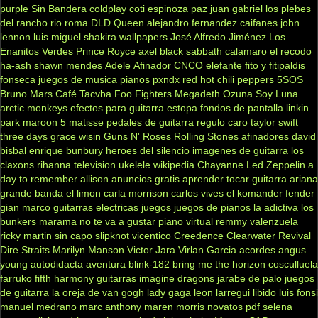
purple
Sin Bandera
coldplay
coti
espinoza paz
juan gabriel
los plebes
del rancho
rio roma
DLD
Queen
alejandro fernandez
caifanes
john
lennon
luis miguel
shakira
wallpapers
José Alfredo Jiménez
Los
Enanitos Verdes
Prince Royce
axel
black sabbath
calamaro
el recodo
ha-ash
shawn mendes
Adele
Afinador
CNCO
elefante
fito y fitipaldis
fonseca
juegos de musica
pianos
pxndx
red hot chili peppers
5SOS
Bruno Mars
Café Tacvba
Foo Fighters
Megadeth
Ozuna
Soy Luna
arctic monkeys
efectos para guitarra
estopa
fondos de pantalla
linkin
park
maroon 5
matisse
pedales de guitarra
regulo caro
taylor swift
three days grace
wisin
Guns N' Roses
Rolling Stones
afinadores
david
bisbal
enrique bunbury
heroes del silencio
imagenes de guitarra
los
claxons
rihanna
television
ukelele
wikipedia
Chayanne
Led Zeppelin
a
day to remember
allison
anuncios gratis
aprender tocar guitarra
ariana
grande
banda el limon
carla morrison
carlos vives
el komander
fender
gian marco
guitarras electricas
juegos
juegos de pianos
la adictiva
los
bunkers
marama
no te va a gustar
piano virtual
remmy valenzuela
ricky martin
sin capo
slipknot
vicentico
Creedence Clearwater Revival
Dire Straits
Marilyn Manson
Victor Jara
Virlan Garcia
acordes
angus
young
autodidacta
aventura
blink-182
bring me the horizon
cosculluela
farruko
fifth harmony
guitarras
imagine dragons
jarabe de palo
juegos
de guitarra
la oreja de van gogh
lady gaga
leon larregui
libido
luis fonsi
manuel medrano
marc anthony
maren morris
novatos
pdf
selena