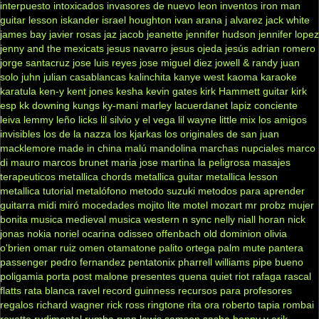
interpuesto
intoxicados
invasores de nuevo leon
inventos
iron man
guitar lesson
iskander
israel houghton
ivan arana
j alvarez
jack white
james bay
javier rosas
jaz jacob
jeanette
jennifer hudson
jennifer lopez
jenny and the mexicats
jesus navarro
jesus ojeda
jesús adrian romero
jorge santacruz
jose luis reyes
jose miguel diez
jowell & randy
juan
solo
juhn
julian casablancas
kalinchita
kanye west
kaoma
karaoke
karatula
ken-y
kent jones
kesha
kevin gates
kirk Hammett guitar
kirk
esp
kk downing
kungs
ky-mani marley
lacuerdanet
lapiz conciente
leiva
lemmy
leño
licks
lil silvio y el vega
lil wayne
little mix
los amigos
invisibles
los de la nazza
los kjarkas
los originales de san juan
macklemore
made in china
malú
mandolina
marchas nupciales
marco
di mauro
marcos brunet
maria jose
martina la peligrosa
masajes
terapeuticos
metallica chords
metallica guitar
metallica lesson
metallica tutorial
metalófono
metodo suzuki
metodos para aprender
guitarra
midi
miró
mocedades
mojito lite
motel
mozart
mr probz
mujer
bonita
musica medieval
musica western
n sync
nelly
niall horan
nick
jonas
nokia
noriel
ocarina
odisseo
offenbach
old dominion
olivia
o'brien
omar ruiz
omen
otamatone
palito ortega
palm mute
pantera
passenger
pedro fernandez
pentatonix
pharrell williams
pipe bueno
poligamia
porta
post malone
presentes
quena
quiet riot
rafaga
rascal
flatts
rata blanca
ravel
record guinness
recursos para profesores
regalos
richard wagner
rick ross
ringtone
rita ora
roberto tapia
rombai