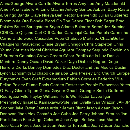
AlunaGeorge
Alvaro Carrillo
Alvaro Torres
Amy Lee
Amy Macdonald
Amén
Ana Isabelle
Antonio Machin
Antony Santos
Auburn
Baby Rasta
& Gringo
Banda Clave Nueva
Ben Rector
Bienvenido Julian Guitiérrez
Binomio de Oro
Blondie
Blood On The Dance Floor
Bob Seger
Brad
Paisley
Bruce Springsteen
Bryan Adams
Bulmaro Bermúdez
Burning
CD9
Cafe Quijano
Carl Orff
Carlos Carabajal
Carlos Puebla
Carminho
Carrie Underwood
Cassadee Pope
Chabuco Martinez
ChachiGuitar
Chaqueño Palavecino
Chase Bryant
Chingon
Chris Stapleton
Chris
Young
Christian Nodal
Christina Aguilera
Compay Segundo
Cookin’ on
3 Burners
Counting Crows
Cream
César Portillo de la Luz
Danilo
Montero
Danny Ocean
David Záizar
Daya
Diablos Negros
Diego
Herrera
Dierks Bentley
Diomedes Diaz
Doctor and the Medics
Dustin
Lynch
Echosmith
El chapo de sinaloa
Elvis Presley
Eric Church
Europe
Eurythmics
Evan Craft
Extremoduro
Fabian Corrales
Federico Villa
Felipe Pelaez
Flume
Fools Garden
Foster the People
Francesco Yates
G-Eazy
Glenn Tipton
Gloria Gaynor
Gnash
Granger Smith
Guillermo
Rodríguez Fiffe
Hayley Williams
He Is We
Héctor Lavoe
Igor
Presnyakov
Israel IZ Kamakawiwo'ole
Ivan Ovalle
Ivan Villazon
JAF
JP
Cooper
Jake Owen
James Arthur
James Blunt
Jason Aldean
Jason
Donovan
Jhon Alex Castaño
Joe Cuba
Joe Perry
Johann Strauss
Jon
Pardi
Jonas Blue
Jorge Celedon
Jose Angel Bedoya
Jose Madero
Jose Vaca Flores
Joseíto
Juan Vicente Torrealba
Juan Záizar
Juancho