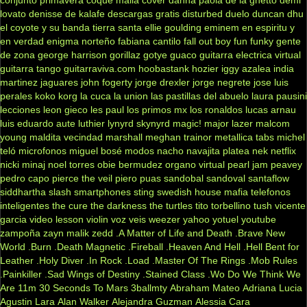
conjunto primavera
coque malla
cover
danna paola
de la ghetto
demi
lovato
denisse de kalafe
descargas gratis
disturbed
duelo
duncan dhu
el coyote y su banda tierra santa
ellie goulding
eminem
en espiritu y
en verdad
enigma norteño
fabiana cantilo
fall out boy
fun
funky
gente
de zona
george harrison
gorillaz
gotye
guaco
guitarra electrica virtual
guitarra tango
guitarraviva.com
hoobastank
hozier
iggy azalea
india
martinez
jaguares
john fogerty
jorge drexler
jorge negrete
jose luis
perales
koko
korg
la cuca
la union
las pastillas del abuelo
laura pausini
lecciones
leon gieco
les paul
los primos mx
los ronaldos
lucas arnau
luis eduardo aute
luthier
lynyrd skynyrd
magic!
major lazer
malcom
young
maldita vecindad
marshall
meghan trainor
metallica tabs
michel
teló
microfonos
miguel bosé
modos
nacho
navajita platea
nek
netflix
nicki minaj
noel torres
obie bermudez
organo virtual
pearl jam
peavey
pedro capo
pierce the veil
piero
puas
sandobal
sandoval
santaflow
siddhartha
slash
smartphones
sting
swedish house mafia
telefonos
inteligentes
the cure
the darkness
the turtles
tito torbellino
tush
vicente
garcia
video lesson
violin
voz veis
weezer
yahoo
yotuel
youtube
zampoña
zayn malik
zedd
.A Matter of Life and Death
.Brave New
World
.Burn
.Death Magnetic
.Fireball
.Heaven And Hell
.Hell Bent for
Leather
.Holy Diver
.In Rock
.Load
.Master Of The Rings
.Mob Rules
.Painkiller
.Sad Wings of Destiny
.Stained Class
.Wo Do We Think We
Are
11m
30 Seconds To Mars
3ballmty
Abraham Mateo
Adriana Lucia
Agustin Lara
Alan Walker
Alejandra Guzman
Alessia Cara