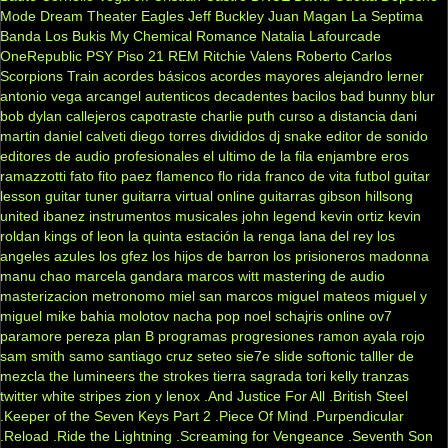
Mode
Dream Theater
Eagles
Jeff Buckley
Juan Magan
La Septima
Banda
Los Bukis
My Chemical Romance
Natalia Lafourcade
OneRepublic
PSY
Piso 21
REM
Ritchie Valens
Roberto Carlos
Scorpions
Train
acordes básicos
acordes mayores
alejandro lerner
antonio vega
arcangel
autenticos decadentes
bacilos
bad bunny
blur
bob dylan
callejeros
capotraste
charlie puth
curso a distancia
dani
martin
daniel calveti
diego torres
divididos
dj snake
editor de sonido
editores de audio profesionales
el ultimo de la fila
enjambre
eros
ramazzotti
fato
fito paez
flamenco
flo rida
franco de vita
futbol
guitar
lesson
guitar tuner
guitarra virtual online
guitarras gibson
hillsong
united
ibanez
instrumentos musicales
john legend
kevin ortiz
kevin
roldan
kings of leon
la quinta estación
la renga
lana del rey
los
angeles azules
los gfez
los hijos de barron
los prisioneros
madonna
manu chao
marcela gandara
marcos witt
mastering de audio
masterizacion
metronomo
miel san marcos
miguel mateos
miguel y
miguel
mike bahia
molotov
nacha pop
noel schajris
online
ov7
paramore
pereza
plan B
programas
progresiones
ramon ayala
rojo
sam smith
samo
santiago cruz
seteo
sie7e
slide
softonic
talller de
mezcla
the lumineers
the strokes
tierra sagrada
tori kelly
tranzas
twitter
white stripes
zion y lenox
.And Justice For All
.British Steel
.Keeper of the Seven Keys Part 2
.Piece Of Mind
.Purpendicular
.Reload
.Ride the Lightning
.Screaming for Vengeance
.Seventh Son