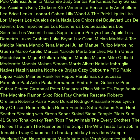
Polo Valencia
Juanito Makandé
Judy Santos
Kai
Kansas
Kany Garcia
Kar Accidents
Kelly Clarkson
Kiko Veneno
La Beriso
Lady Antebellum
Lee Brice
Lenka
Leonard Cohen
Lilly Wood & The Prick
Liquits
Lira
Lori Meyers
Los Abuelos de la Nada
Los Chicos del Boulevard
Los De
Adentro
Los Impacientes
Los Rancheros
Los Sebastianes
Los
Secretos
Los Visconti
Lucas Sugo
Luciano Pereyra
Luis Aguilé
Luis
Demetrio
Lukas Graham
Luke Bryan
Luz Casal
M clan
Maddie & Tae
Maldita Nerea
Manolo Tena
Manuel Julian
Manuel Turizo
Marcelino
Guerra
Marco Aurelio
Marcos Yaroide
Marta Sanchez
Martín Urieta
Mendelssohn
Miguel Gallardo
Miguel Morales
Mijares
Mike Oldfield
Moderatto
Moenia
Moises Simons
Morris Albert
Natalie Imbruglia
Natives
Natti Natasha
Noche de Brujas
Ozzy Osbourne
PRS
Pablo
Lopez
Pablo Milanes
Painkiller
Pappo
Paralamas do Sucesso
Parmalee
Paul Anka
Paula Fernandes
Pedro Elías Gutiérrez
Pepe
Guízar
Peteco Carabajal
Peter Manjarres
Plain White T's
Rage Against
The Machine
Ramón Sixto Ríos
Ray Charles
Rescate
Roberto
Orellana
Roberto Parra
Rocio Durcal
Rodrigo Amarante
Ross Lynch
Roy Orbison
Ruben Blades
Ruben Fuentes
Sabú
Salserin
Sam Hunt
Seether
Sleeping with Sirens
Sober
Staind
Stone Temple Pilots
Sum
41
Sumo
Tchaikovsky
Teen Tops
The Animals
The Everly Brothers
The
Hollies
The Jam
The Ramones
The Script
The Who
Tiesto
Tom Jobim
Tomatito
Tracy Chapman
Tu banda pedida y tus videos
Vampire
Weekend
Van Halen
Vanesa Martín
Vete a la Versh
Vicentico Valdés