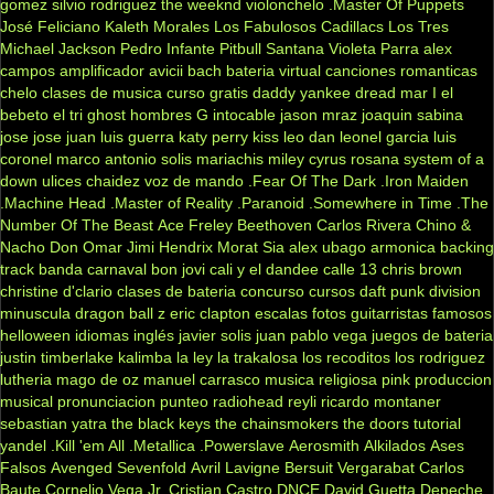
gomez
silvio rodriguez
the weeknd
violonchelo
.Master Of Puppets
José Feliciano
Kaleth Morales
Los Fabulosos Cadillacs
Los Tres
Michael Jackson
Pedro Infante
Pitbull
Santana
Violeta Parra
alex
campos
amplificador
avicii
bach
bateria virtual
canciones romanticas
chelo
clases de musica
curso gratis
daddy yankee
dread mar I
el
bebeto
el tri
ghost
hombres G
intocable
jason mraz
joaquin sabina
jose jose
juan luis guerra
katy perry
kiss
leo dan
leonel garcia
luis
coronel
marco antonio solis
mariachis
miley cyrus
rosana
system of a
down
ulices chaidez
voz de mando
.Fear Of The Dark
.Iron Maiden
.Machine Head
.Master of Reality
.Paranoid
.Somewhere in Time
.The
Number Of The Beast
Ace Freley
Beethoven
Carlos Rivera
Chino &
Nacho
Don Omar
Jimi Hendrix
Morat
Sia
alex ubago
armonica
backing
track
banda carnaval
bon jovi
cali y el dandee
calle 13
chris brown
christine d'clario
clases de bateria
concurso
cursos
daft punk
division
minuscula
dragon ball z
eric clapton
escalas
fotos
guitarristas famosos
helloween
idiomas
inglés
javier solis
juan pablo vega
juegos de bateria
justin timberlake
kalimba
la ley
la trakalosa
los recoditos
los rodriguez
lutheria
mago de oz
manuel carrasco
musica religiosa
pink
produccion
musical
pronunciacion
punteo
radiohead
reyli
ricardo montaner
sebastian yatra
the black keys
the chainsmokers
the doors
tutorial
yandel
.Kill 'em All
.Metallica
.Powerslave
Aerosmith
Alkilados
Ases
Falsos
Avenged Sevenfold
Avril Lavigne
Bersuit Vergarabat
Carlos
Baute
Cornelio Vega Jr.
Cristian Castro
DNCE
David Guetta
Depeche