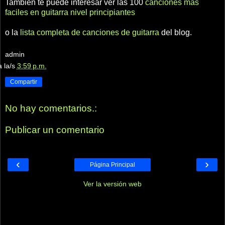
También te puede interesar ver las 100
canciones más
faciles en guitarra nivel principiantes
o la
lista completa de canciones de guitarra
del blog.
admin
a la/s
3:59 p.m.
Compartir
No hay comentarios.:
Publicar un comentario
‹
›
Página Principal
Ver la versión web