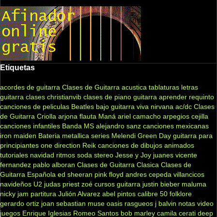
Etiquetas
acordes de guitarra
Clases de Guitarra acustica
tablaturas
letras
guitarra clases
christianvib
clases de piano
guitarra
aprender
requinto
canciones de peliculas
Beatles
bajo
guitarra viva
nirvana
ac/dc
Clases
de Guitarra Criolla
arjona
flauta
Maná
ariel camacho
arpegios
cejilla
canciones infantiles
Banda MS
alejandro sanz
canciones mexicanas
iron maiden
Bateria
metallica
series
Melendi
Green Day
guitarra para
principiantes
one direction
Reik
canciones de dibujos animados
tutoriales
navidad
ritmos
soda stereo
Jesse y Joy
juanes
vicente
fernandez
pablo alboran
Clases de Guitarra Clasica
Clases de
Guitarra Española
ed sheeran
pink floyd
andres cepeda
villancicos
navideños
U2
judas priest
zoé
cursos guitarra
justin bieber
maluma
nicky jam
partitura
Julión Alvarez
abel pintos
calibre 50
folklore
gerardo ortiz
joan sebastian
muse
oasis
rasgueos
j balvin
notas
video
juegos
Enrique Iglesias
Romeo Santos
bob marley
camila
cerati
deep