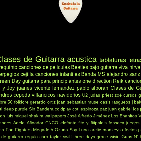
lases de Guitarra acustica
tablaturas
letra
requinto
canciones de peliculas
Beatles
bajo
guitarra viva
nirv
arpegios
cejilla
canciones infantiles
Banda MS
alejandro sanz
reen Day
guitarra para principiantes
one direction
Reik
cancio
 y Joy
juanes
vicente fernandez
pablo alboran
Clases de Gu
ndres cepeda
villancicos navideños
U2
judas priest
zoé
cursos g
ibre 50
folklore
gerardo ortiz
joan sebastian
muse
oasis
rasgueos
j bal
ti
deep purple
Sin Bandera
coldplay
coti
espinoza paz
juan gabriel
los
non
luis miguel
shakira
wallpapers
José Alfredo Jiménez
Los Enanitos 
endes
Adele
Afinador
CNCO
elefante
fito y fitipaldis
fonseca
juegos
ba
Foo Fighters
Megadeth
Ozuna
Soy Luna
arctic monkeys
efectos p
 de guitarra
regulo caro
taylor swift
three days grace
wisin
Guns N' 