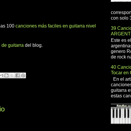
correspon
con solo 3
 las 100
canciones más faciles en guitarra nivel
39 Cancio
ARGENT
Este es e
 de guitarra
del blog.
argentina
genero R
de rock na
40 Cancio
Tocar en 
En el art
canciones
guitarra e
estas can
io