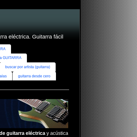
ra eléctrica. Guitarra fácil
RRA
ra GUITARRA
buscar por artista (guitarra)
alas
guitarra desde cero
de guitarra eléctrica
y acústica