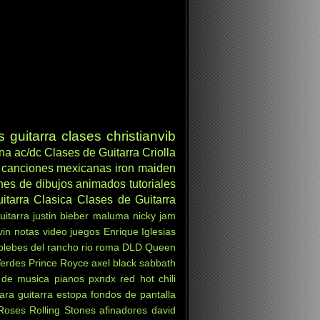
s
guitarra clases
christianvib
ana
ac/dc
Clases de Guitarra Criolla
canciones mexicanas
iron maiden
nes de dibujos animados
tutoriales
itarra Clasica
Clases de Guitarra
uitarra
justin bieber
maluma
nicky jam
vin
notas
video juegos
Enrique Iglesias
 plebes del rancho
rio roma
DLD
Queen
Verdes
Prince Royce
axel
black sabbath
 de musica
pianos
pxndx
red hot chili
ara guitarra
estopa
fondos de pantalla
Roses
Rolling Stones
afinadores
david