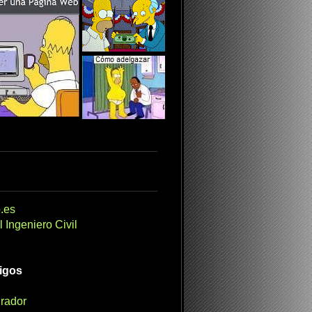
.es
 Ingeniero Civil
migos
irador