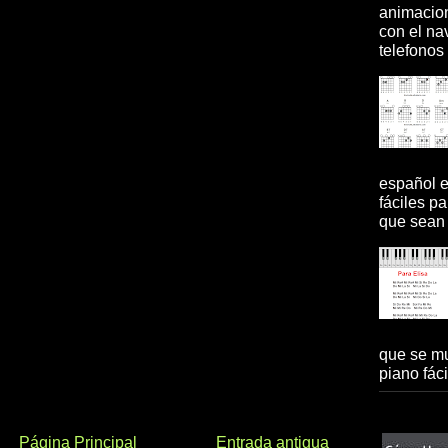
animacion
con el na
telefonos 
español 
fáciles pa
que sean 
que se mu
piano fácil
Página Principal
Entrada antigua