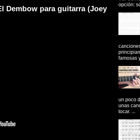
opción: so
l Dembow para guitarra (Joey
canciones
principia
famosas y 
un poco d
unas canc
tocar. ...