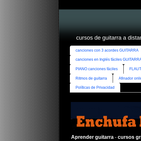
cursos de guitarra a distan
canciones con 3 acordes GUITARRA
canciones en Inglés fáciles GUITARR
PIANO canciones fáciles
FLAUT
Ritmos de guitarra
Afinador onl
Políticas de Privacidad
Aprender guitarra
-
cursos gra