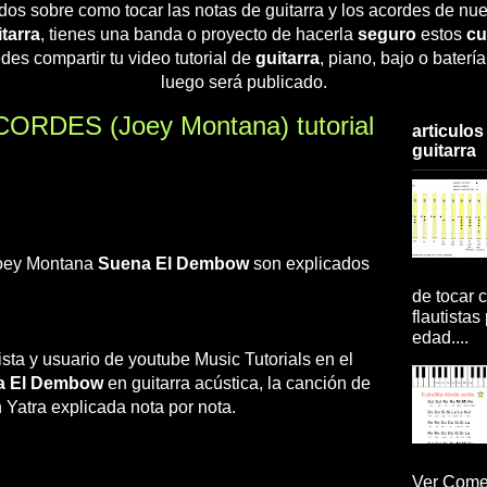
dos sobre como tocar las notas de guitarra y los acordes de nue
tarra
, tienes una banda o proyecto de hacerla
seguro
estos
cu
des compartir tu video tutorial de
guitarra
, piano, bajo o baterí
luego será publicado.
ORDES (Joey Montana) tutorial
articulos
guitarra
Joey Montana
Suena El Dembow
son explicados
de tocar c
flautistas
edad....
rista y usuario de youtube Music Tutorials en el
a El Dembow
en guitarra acústica, la canción de
Yatra explicada nota por nota.
Ver Comen