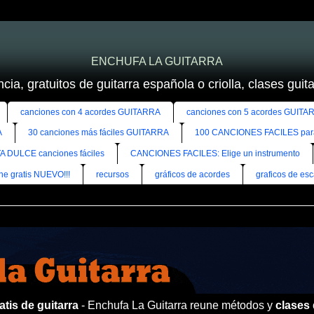
ENCHUFA LA GUITARRA
cia, gratuitos de guitarra española o criolla, clases guitar
canciones con 4 acordes GUITARRA
canciones con 5 acordes GUITA
A
30 canciones más fáciles GUITARRA
100 CANCIONES FACILES pa
A DULCE canciones fáciles
CANCIONES FACILES: Elige un instrumento
ine gratis NUEVO!!!
recursos
gráficos de acordes
graficos de esc
tis de guitarra
- Enchufa La Guitarra reune métodos y
clases 