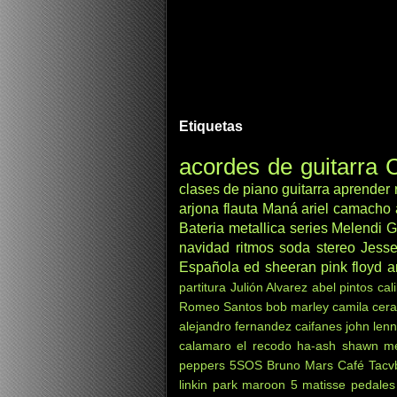
Etiquetas
acordes de guitarra
C
clases de piano
guitarra
aprender
arjona
flauta
Maná
ariel camacho
Bateria
metallica
series
Melendi
G
navidad
ritmos
soda stereo
Jesse
Española
ed sheeran
pink floyd
a
partitura
Julión Alvarez
abel pintos
cal
Romeo Santos
bob marley
camila
cera
alejandro fernandez
caifanes
john len
calamaro
el recodo
ha-ash
shawn m
peppers
5SOS
Bruno Mars
Café Tacv
linkin park
maroon 5
matisse
pedales