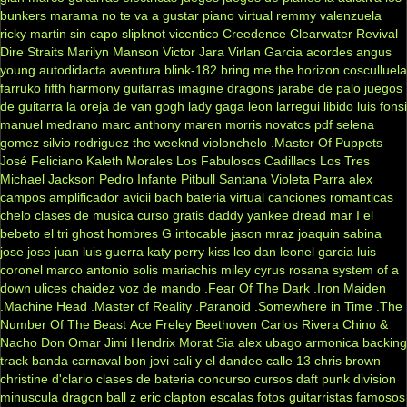
bunkers
marama
no te va a gustar
piano virtual
remmy valenzuela
ricky martin
sin capo
slipknot
vicentico
Creedence Clearwater Revival
Dire Straits
Marilyn Manson
Victor Jara
Virlan Garcia
acordes
angus
young
autodidacta
aventura
blink-182
bring me the horizon
cosculluela
farruko
fifth harmony
guitarras
imagine dragons
jarabe de palo
juegos
de guitarra
la oreja de van gogh
lady gaga
leon larregui
libido
luis fonsi
manuel medrano
marc anthony
maren morris
novatos
pdf
selena
gomez
silvio rodriguez
the weeknd
violonchelo
.Master Of Puppets
José Feliciano
Kaleth Morales
Los Fabulosos Cadillacs
Los Tres
Michael Jackson
Pedro Infante
Pitbull
Santana
Violeta Parra
alex
campos
amplificador
avicii
bach
bateria virtual
canciones romanticas
chelo
clases de musica
curso gratis
daddy yankee
dread mar I
el
bebeto
el tri
ghost
hombres G
intocable
jason mraz
joaquin sabina
jose jose
juan luis guerra
katy perry
kiss
leo dan
leonel garcia
luis
coronel
marco antonio solis
mariachis
miley cyrus
rosana
system of a
down
ulices chaidez
voz de mando
.Fear Of The Dark
.Iron Maiden
.Machine Head
.Master of Reality
.Paranoid
.Somewhere in Time
.The
Number Of The Beast
Ace Freley
Beethoven
Carlos Rivera
Chino &
Nacho
Don Omar
Jimi Hendrix
Morat
Sia
alex ubago
armonica
backing
track
banda carnaval
bon jovi
cali y el dandee
calle 13
chris brown
christine d'clario
clases de bateria
concurso
cursos
daft punk
division
minuscula
dragon ball z
eric clapton
escalas
fotos
guitarristas famosos