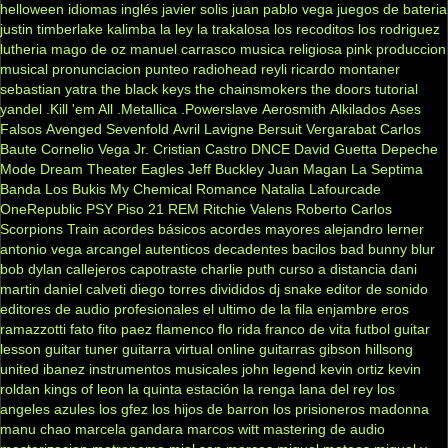
helloween
idiomas
inglés
javier solis
juan pablo vega
juegos de bateria
justin timberlake
kalimba
la ley
la trakalosa
los recoditos
los rodriguez
lutheria
mago de oz
manuel carrasco
musica religiosa
pink
produccion
musical
pronunciacion
punteo
radiohead
reyli
ricardo montaner
sebastian yatra
the black keys
the chainsmokers
the doors
tutorial
yandel
.Kill 'em All
.Metallica
.Powerslave
Aerosmith
Alkilados
Ases
Falsos
Avenged Sevenfold
Avril Lavigne
Bersuit Vergarabat
Carlos
Baute
Cornelio Vega Jr.
Cristian Castro
DNCE
David Guetta
Depeche
Mode
Dream Theater
Eagles
Jeff Buckley
Juan Magan
La Septima
Banda
Los Bukis
My Chemical Romance
Natalia Lafourcade
OneRepublic
PSY
Piso 21
REM
Ritchie Valens
Roberto Carlos
Scorpions
Train
acordes básicos
acordes mayores
alejandro lerner
antonio vega
arcangel
autenticos decadentes
bacilos
bad bunny
blur
bob dylan
callejeros
capotraste
charlie puth
curso a distancia
dani
martin
daniel calveti
diego torres
divididos
dj snake
editor de sonido
editores de audio profesionales
el ultimo de la fila
enjambre
eros
ramazzotti
fato
fito paez
flamenco
flo rida
franco de vita
futbol
guitar
lesson
guitar tuner
guitarra virtual online
guitarras gibson
hillsong
united
ibanez
instrumentos musicales
john legend
kevin ortiz
kevin
roldan
kings of leon
la quinta estación
la renga
lana del rey
los
angeles azules
los gfez
los hijos de barron
los prisioneros
madonna
manu chao
marcela gandara
marcos witt
mastering de audio