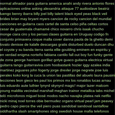
normal
afinador para guitarra
america
anahi
andy rivera
antonio flores
aplicaciones online
asking alexandria
attaque 77
audioslave
beatriz
luengo
benny ibarra
billy joel
billy talent
black eyed peas
black veil
brides
brian may
bryant myers
cancion de rocky
cancion del mundial
canciones en guitarra
caos
cartel de santa
celso piña
celtas cortos
cesar de guatemala
chamamé
chico novarro
chris isaak
chucho
monge
ciara
ciro y los persas
clases guitarra en Uruguay
codigo fn
conjunto primavera
coque malla
cover
danna paola
de la ghetto
demi
lovato
denisse de kalafe
descargas gratis
disturbed
duelo
duncan dhu
el coyote y su banda tierra santa
ellie goulding
eminem
en espiritu y
en verdad
enigma norteño
fabiana cantilo
fall out boy
fun
funky
gente
de zona
george harrison
gorillaz
gotye
guaco
guitarra electrica virtual
guitarra tango
guitarraviva.com
hoobastank
hozier
iggy azalea
india
martinez
jaguares
john fogerty
jorge drexler
jorge negrete
jose luis
perales
koko
korg
la cuca
la union
las pastillas del abuelo
laura pausini
lecciones
leon gieco
les paul
los primos mx
los ronaldos
lucas arnau
luis eduardo aute
luthier
lynyrd skynyrd
magic!
major lazer
malcom
young
maldita vecindad
marshall
meghan trainor
metallica tabs
michel
teló
microfonos
miguel bosé
modos
nacho
navajita platea
nek
netflix
nicki minaj
noel torres
obie bermudez
organo virtual
pearl jam
peavey
pedro capo
pierce the veil
piero
puas
sandobal
sandoval
santaflow
siddhartha
slash
smartphones
sting
swedish house mafia
telefonos