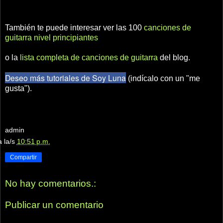
También te puede interesar ver las 100
canciones de
guitarra nivel principiantes
o la
lista completa de canciones de guitarra
del blog.
Deseo más tutoriales de Soy Luna
(indícalo con un "me
gusta").
admin
a la/s
10:51 p.m.
Compartir
No hay comentarios.:
Publicar un comentario