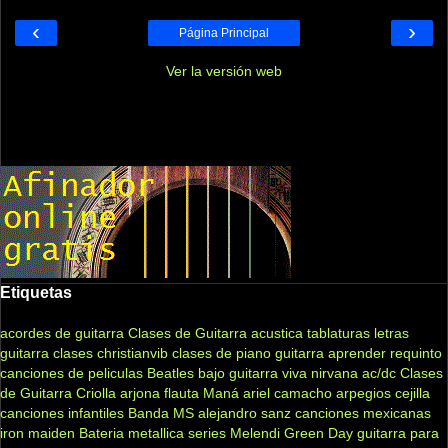
‹
›
Página Principal
Ver la versión web
Etiquetas
acordes de guitarra
Clases de Guitarra acustica
tablaturas
letras
guitarra clases
christianvib
clases de piano
guitarra
aprender
requinto
canciones de peliculas
Beatles
bajo
guitarra viva
nirvana
ac/dc
Clases
de Guitarra Criolla
arjona
flauta
Maná
ariel camacho
arpegios
cejilla
canciones infantiles
Banda MS
alejandro sanz
canciones mexicanas
iron maiden
Bateria
metallica
series
Melendi
Green Day
guitarra para