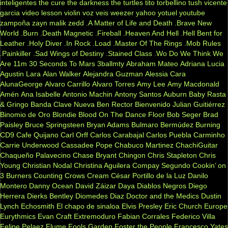
inteligentes
the cure
the darkness
the turtles
tito torbellino
tush
vicente
garcia
video lesson
violin
voz veis
weezer
yahoo
yotuel
youtube
zampoña
zayn malik
zedd
.A Matter of Life and Death
.Brave New
World
.Burn
.Death Magnetic
.Fireball
.Heaven And Hell
.Hell Bent for
Leather
.Holy Diver
.In Rock
.Load
.Master Of The Rings
.Mob Rules
.Painkiller
.Sad Wings of Destiny
.Stained Class
.Wo Do We Think We
Are
11m
30 Seconds To Mars
3ballmty
Abraham Mateo
Adriana Lucia
Agustin Lara
Alan Walker
Alejandra Guzman
Alessia Cara
AlunaGeorge
Alvaro Carrillo
Alvaro Torres
Amy Lee
Amy Macdonald
Amén
Ana Isabelle
Antonio Machin
Antony Santos
Auburn
Baby Rasta
& Gringo
Banda Clave Nueva
Ben Rector
Bienvenido Julian Guitiérrez
Binomio de Oro
Blondie
Blood On The Dance Floor
Bob Seger
Brad
Paisley
Bruce Springsteen
Bryan Adams
Bulmaro Bermúdez
Burning
CD9
Cafe Quijano
Carl Orff
Carlos Carabajal
Carlos Puebla
Carminho
Carrie Underwood
Cassadee Pope
Chabuco Martinez
ChachiGuitar
Chaqueño Palavecino
Chase Bryant
Chingon
Chris Stapleton
Chris
Young
Christian Nodal
Christina Aguilera
Compay Segundo
Cookin’ on
3 Burners
Counting Crows
Cream
César Portillo de la Luz
Danilo
Montero
Danny Ocean
David Záizar
Daya
Diablos Negros
Diego
Herrera
Dierks Bentley
Diomedes Diaz
Doctor and the Medics
Dustin
Lynch
Echosmith
El chapo de sinaloa
Elvis Presley
Eric Church
Europe
Eurythmics
Evan Craft
Extremoduro
Fabian Corrales
Federico Villa
Felipe Pelaez
Flume
Fools Garden
Foster the People
Francesco Yates