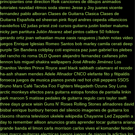
principiantes
one direction
Reik
canciones de dibujos animados
tutoriales
navidad
ritmos
soda stereo
Jesse y Joy
juanes
vicente
fernandez
pablo alboran
Clases de Guitarra Clasica
Clases de
Guitarra Española
ed sheeran
pink floyd
andres cepeda
villancicos
navideños
U2
judas priest
zoé
cursos guitarra
justin bieber
maluma
nicky jam
partitura
Julión Alvarez
abel pintos
calibre 50
folklore
gerardo ortiz
joan sebastian
muse
oasis
rasgueos
j balvin
notas
video
juegos
Enrique Iglesias
Romeo Santos
bob marley
camila
cerati
deep
purple
Sin Bandera
coldplay
coti
espinoza paz
juan gabriel
los plebes
del rancho
rio roma
DLD
Queen
alejandro fernandez
caifanes
john
lennon
luis miguel
shakira
wallpapers
José Alfredo Jiménez
Los
Enanitos Verdes
Prince Royce
axel
black sabbath
calamaro
el recodo
ha-ash
shawn mendes
Adele
Afinador
CNCO
elefante
fito y fitipaldis
fonseca
juegos de musica
pianos
pxndx
red hot chili peppers
5SOS
Bruno Mars
Café Tacvba
Foo Fighters
Megadeth
Ozuna
Soy Luna
arctic monkeys
efectos para guitarra
estopa
fondos de pantalla
linkin
park
maroon 5
matisse
pedales de guitarra
regulo caro
taylor swift
three days grace
wisin
Guns N' Roses
Rolling Stones
afinadores
david
bisbal
enrique bunbury
heroes del silencio
imagenes de guitarra
los
claxons
rihanna
television
ukelele
wikipedia
Chayanne
Led Zeppelin
a
day to remember
allison
anuncios gratis
aprender tocar guitarra
ariana
grande
banda el limon
carla morrison
carlos vives
el komander
fender
gian marco
guitarras electricas
juegos
juegos de pianos
la adictiva
los