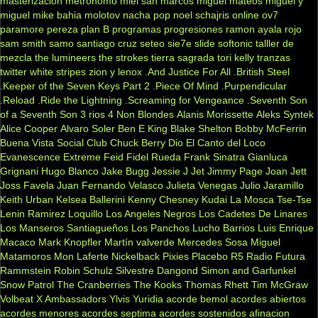
masterizacion
metronomo
miel san marcos
miguel mateos
miguel y
miguel
mike bahia
molotov
nacha pop
noel schajris
online
ov7
paramore
pereza
plan B
programas
progresiones
ramon ayala
rojo
sam smith
samo
santiago cruz
seteo
sie7e
slide
softonic
talller de
mezcla
the lumineers
the strokes
tierra sagrada
tori kelly
tranzas
twitter
white stripes
zion y lenox
.And Justice For All
.British Steel
.Keeper of the Seven Keys Part 2
.Piece Of Mind
.Purpendicular
.Reload
.Ride the Lightning
.Screaming for Vengeance
.Seventh Son
of a Seventh Son
3 rios
4 Non Blondes
Alanis Morissette
Aleks Syntek
Alice Cooper
Alvaro Soler
Ben E King
Blake Shelton
Bobby McFerrin
Buena Vista Social Club
Chuck Berry
Dio
El Canto del Loco
Evanescence
Extreme
Feid
Fidel Rueda
Frank Sinatra
Gianluca
Grignani
Hugo Blanco
Jake Bugg
Jessie J
Jet
Jimmy Page
Joan Jett
Joss Favela
Juan Fernando Velasco
Julieta Venegas
Julio Jaramillo
Keith Urban
Kelsea Ballerini
Kenny Chesney
Kudai
La Mosca Tse-Tse
Lenin Ramirez
Loquillo
Los Angeles Negros
Los Cadetes De Linares
Los Manseros Santiagueños
Los Panchos
Lucho Barrios
Luis Enrique
Macaco
Mark Knopfler
Martín valverde
Mercedes Sosa
Miguel
Matamoros
Mon Laferte
Nickelback
Pixies
Placebo
R5
Radio Futura
Rammstein
Robin Schulz
Silvestre Dangond
Simon and Garfunkel
Snow Patrol
The Cranberries
The Kooks
Thomas Rhett
Tim McGraw
Volbeat
X Ambassadors
Ylvis
Yuridia
acorde bemol
acordes abiertos
acordes menores
acordes septima
acordes sostenidos
afinacion