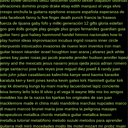
david bowie
deftones
deluz
descemer bueno
dexter
diapasón
distintas
afinaciones
dominio propio
drake
ebay
edith marquez
el vega
elvis
crespo
enchufa la guitarra
epiphone
erasure
española
esperanza de
vida
facebook
fanny lu
five finger death punch
francis lai
fraseos
fuerza de tijuana
gaby fofo y miliki
generación 12
gifts
gloria estefan
goo goo dolls
google play
google plus
grupo fernandez
guardian
guia
guitar hero
gusi
halsey
hammond
handel
himnos nacionales
how to
play
humor
ideas
improvisacion
incubus
ingrid rosario
inner circle
interpuesto
intoxicados
invasores de nuevo leon
inventos
iron man
guitar lesson
iskander
israel houghton
ivan arana
j alvarez
jack white
james bay
javier rosas
jaz jacob
jeanette
jennifer hudson
jennifer lopez
jenny and the mexicats
jesus navarro
jesus ojeda
jesús adrian romero
jorge santacruz
jose luis reyes
jose miguel diez
jowell & randy
juan
solo
juhn
julian casablancas
kalinchita
kanye west
kaoma
karaoke
karatula
ken-y
kent jones
kesha
kevin gates
kirk Hammett guitar
kirk
esp
kk downing
kungs
ky-mani marley
lacuerdanet
lapiz conciente
leiva
lemmy
leño
licks
lil silvio y el vega
lil wayne
little mix
los amigos
invisibles
los de la nazza
los kjarkas
los originales de san juan
macklemore
made in china
malú
mandolina
marchas nupciales
marco
di mauro
marcos brunet
maria jose
martina la peligrosa
masajes
terapeuticos
metallica chords
metallica guitar
metallica lesson
metallica tutorial
metalófono
metodo suzuki
metodos para aprender
guitarra
midi
miró
mocedades
mojito lite
motel
mozart
mr probz
mujer