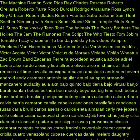
The Machine
Ramón Sixto Ríos
Ray Charles
Rescate
Roberto
Orellana
Roberto Parra
Rocio Durcal
Rodrigo Amarante
Ross Lynch
Roy Orbison
Ruben Blades
Ruben Fuentes
Sabú
Salserin
Sam Hunt
Seether
Sleeping with Sirens
Sober
Staind
Stone Temple Pilots
Sum
41
Sumo
Tchaikovsky
Teen Tops
The Animals
The Everly Brothers
The
Hollies
The Jam
The Ramones
The Script
The Who
Tiesto
Tom Jobim
Tomatito
Tracy Chapman
Tu banda pedida y tus videos
Vampire
Weekend
Van Halen
Vanesa Martín
Vete a la Versh
Vicentico Valdés
Victor Acosta
Victor Victor
Vinícius de Moraes
Violetta
Violão
Wheatus
Zac Brown Band
Zacarias Ferreira
acordeon
acustica
adobe
adriel
favela
alex zurdo
alexis y fido
alfredo olivas
alice in chains
all that
remains
all time low
alta consigna
amazon
anastacia
andrea echeverri
android
andy grammer
antonio aguilar
anuel aa
apps
armando
manzanero
audacity
aula
axn
bajo quinto
bajo tierra
bajo virtual
banjo
barak
barilari
bebes
belinda
ben moody
beyonce
big time rush
bolero
boss
brahms
breaking benjamin
britney spears
caloncho
calor urbano
calvin harris
camaron
camila cabello
canciones brasileñas
canciones
rusas
carla bruni
carlos asensio
carlos eleta almaran
carly rae jepsen
cello
celular
cesar sandoval
chase rice
chocQuibTown
chris jeday
cifra
clarinete
clases de guitarra por skype
clases por webcam
clasica
comprar
compás
consejos
corno francés
coverdale
crecer german
criolla
cuatro venezolano
cubase
cuerdas
daniel melero
daughtry