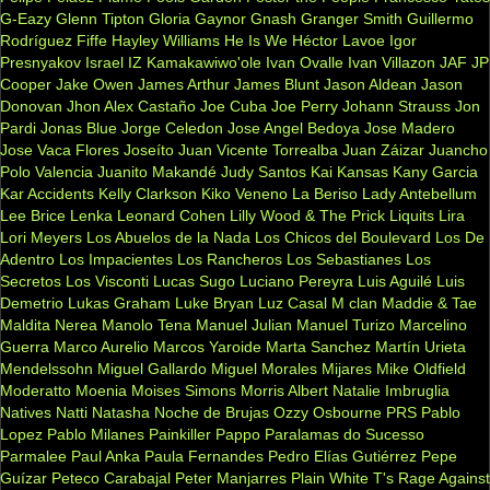
G-Eazy
Glenn Tipton
Gloria Gaynor
Gnash
Granger Smith
Guillermo
Rodríguez Fiffe
Hayley Williams
He Is We
Héctor Lavoe
Igor
Presnyakov
Israel IZ Kamakawiwo'ole
Ivan Ovalle
Ivan Villazon
JAF
JP
Cooper
Jake Owen
James Arthur
James Blunt
Jason Aldean
Jason
Donovan
Jhon Alex Castaño
Joe Cuba
Joe Perry
Johann Strauss
Jon
Pardi
Jonas Blue
Jorge Celedon
Jose Angel Bedoya
Jose Madero
Jose Vaca Flores
Joseíto
Juan Vicente Torrealba
Juan Záizar
Juancho
Polo Valencia
Juanito Makandé
Judy Santos
Kai
Kansas
Kany Garcia
Kar Accidents
Kelly Clarkson
Kiko Veneno
La Beriso
Lady Antebellum
Lee Brice
Lenka
Leonard Cohen
Lilly Wood & The Prick
Liquits
Lira
Lori Meyers
Los Abuelos de la Nada
Los Chicos del Boulevard
Los De
Adentro
Los Impacientes
Los Rancheros
Los Sebastianes
Los
Secretos
Los Visconti
Lucas Sugo
Luciano Pereyra
Luis Aguilé
Luis
Demetrio
Lukas Graham
Luke Bryan
Luz Casal
M clan
Maddie & Tae
Maldita Nerea
Manolo Tena
Manuel Julian
Manuel Turizo
Marcelino
Guerra
Marco Aurelio
Marcos Yaroide
Marta Sanchez
Martín Urieta
Mendelssohn
Miguel Gallardo
Miguel Morales
Mijares
Mike Oldfield
Moderatto
Moenia
Moises Simons
Morris Albert
Natalie Imbruglia
Natives
Natti Natasha
Noche de Brujas
Ozzy Osbourne
PRS
Pablo
Lopez
Pablo Milanes
Painkiller
Pappo
Paralamas do Sucesso
Parmalee
Paul Anka
Paula Fernandes
Pedro Elías Gutiérrez
Pepe
Guízar
Peteco Carabajal
Peter Manjarres
Plain White T's
Rage Against