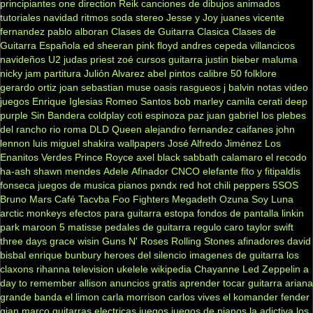
principiantes
one direction
Reik
canciones de dibujos animados
tutoriales
navidad
ritmos
soda stereo
Jesse y Joy
juanes
vicente
fernandez
pablo alboran
Clases de Guitarra Clasica
Clases de
Guitarra Española
ed sheeran
pink floyd
andres cepeda
villancicos
navideños
U2
judas priest
zoé
cursos guitarra
justin bieber
maluma
nicky jam
partitura
Julión Alvarez
abel pintos
calibre 50
folklore
gerardo ortiz
joan sebastian
muse
oasis
rasgueos
j balvin
notas
video
juegos
Enrique Iglesias
Romeo Santos
bob marley
camila
cerati
deep
purple
Sin Bandera
coldplay
coti
espinoza paz
juan gabriel
los plebes
del rancho
rio roma
DLD
Queen
alejandro fernandez
caifanes
john
lennon
luis miguel
shakira
wallpapers
José Alfredo Jiménez
Los
Enanitos Verdes
Prince Royce
axel
black sabbath
calamaro
el recodo
ha-ash
shawn mendes
Adele
Afinador
CNCO
elefante
fito y fitipaldis
fonseca
juegos de musica
pianos
pxndx
red hot chili peppers
5SOS
Bruno Mars
Café Tacvba
Foo Fighters
Megadeth
Ozuna
Soy Luna
arctic monkeys
efectos para guitarra
estopa
fondos de pantalla
linkin
park
maroon 5
matisse
pedales de guitarra
regulo caro
taylor swift
three days grace
wisin
Guns N' Roses
Rolling Stones
afinadores
david
bisbal
enrique bunbury
heroes del silencio
imagenes de guitarra
los
claxons
rihanna
television
ukelele
wikipedia
Chayanne
Led Zeppelin
a
day to remember
allison
anuncios gratis
aprender tocar guitarra
ariana
grande
banda el limon
carla morrison
carlos vives
el komander
fender
gian marco
guitarras electricas
juegos
juegos de pianos
la adictiva
los