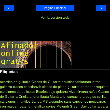
‹
›
Página Principal
Ver la versión web
Etiquetas
acordes de guitarra
Clases de Guitarra acustica
tablaturas
letras
guitarra clases
christianvib
clases de piano
guitarra
aprender
requinto
canciones de peliculas
Beatles
bajo
guitarra viva
nirvana
ac/dc
Clases
de Guitarra Criolla
arjona
flauta
Maná
ariel camacho
arpegios
cejilla
canciones infantiles
Banda MS
alejandro sanz
canciones mexicanas
iron maiden
Bateria
metallica
series
Melendi
Green Day
guitarra para