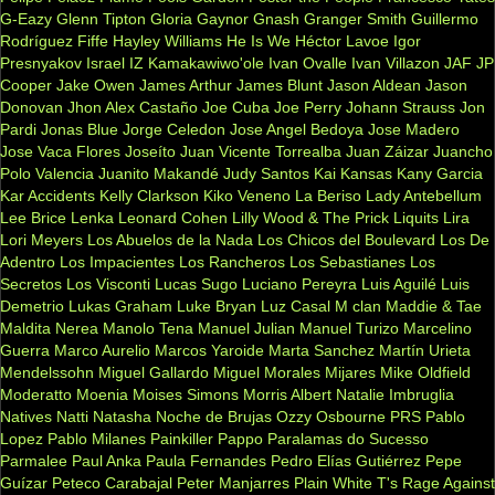
G-Eazy
Glenn Tipton
Gloria Gaynor
Gnash
Granger Smith
Guillermo
Rodríguez Fiffe
Hayley Williams
He Is We
Héctor Lavoe
Igor
Presnyakov
Israel IZ Kamakawiwo'ole
Ivan Ovalle
Ivan Villazon
JAF
JP
Cooper
Jake Owen
James Arthur
James Blunt
Jason Aldean
Jason
Donovan
Jhon Alex Castaño
Joe Cuba
Joe Perry
Johann Strauss
Jon
Pardi
Jonas Blue
Jorge Celedon
Jose Angel Bedoya
Jose Madero
Jose Vaca Flores
Joseíto
Juan Vicente Torrealba
Juan Záizar
Juancho
Polo Valencia
Juanito Makandé
Judy Santos
Kai
Kansas
Kany Garcia
Kar Accidents
Kelly Clarkson
Kiko Veneno
La Beriso
Lady Antebellum
Lee Brice
Lenka
Leonard Cohen
Lilly Wood & The Prick
Liquits
Lira
Lori Meyers
Los Abuelos de la Nada
Los Chicos del Boulevard
Los De
Adentro
Los Impacientes
Los Rancheros
Los Sebastianes
Los
Secretos
Los Visconti
Lucas Sugo
Luciano Pereyra
Luis Aguilé
Luis
Demetrio
Lukas Graham
Luke Bryan
Luz Casal
M clan
Maddie & Tae
Maldita Nerea
Manolo Tena
Manuel Julian
Manuel Turizo
Marcelino
Guerra
Marco Aurelio
Marcos Yaroide
Marta Sanchez
Martín Urieta
Mendelssohn
Miguel Gallardo
Miguel Morales
Mijares
Mike Oldfield
Moderatto
Moenia
Moises Simons
Morris Albert
Natalie Imbruglia
Natives
Natti Natasha
Noche de Brujas
Ozzy Osbourne
PRS
Pablo
Lopez
Pablo Milanes
Painkiller
Pappo
Paralamas do Sucesso
Parmalee
Paul Anka
Paula Fernandes
Pedro Elías Gutiérrez
Pepe
Guízar
Peteco Carabajal
Peter Manjarres
Plain White T's
Rage Against