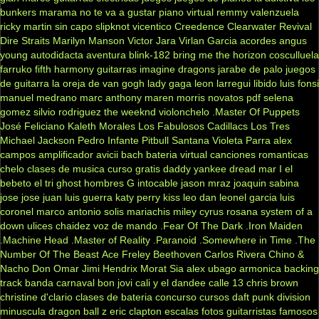
bunkers
marama
no te va a gustar
piano virtual
remmy valenzuela
ricky martin
sin capo
slipknot
vicentico
Creedence Clearwater Revival
Dire Straits
Marilyn Manson
Victor Jara
Virlan Garcia
acordes
angus
young
autodidacta
aventura
blink-182
bring me the horizon
cosculluela
farruko
fifth harmony
guitarras
imagine dragons
jarabe de palo
juegos
de guitarra
la oreja de van gogh
lady gaga
leon larregui
libido
luis fonsi
manuel medrano
marc anthony
maren morris
novatos
pdf
selena
gomez
silvio rodriguez
the weeknd
violonchelo
.Master Of Puppets
José Feliciano
Kaleth Morales
Los Fabulosos Cadillacs
Los Tres
Michael Jackson
Pedro Infante
Pitbull
Santana
Violeta Parra
alex
campos
amplificador
avicii
bach
bateria virtual
canciones romanticas
chelo
clases de musica
curso gratis
daddy yankee
dread mar I
el
bebeto
el tri
ghost
hombres G
intocable
jason mraz
joaquin sabina
jose jose
juan luis guerra
katy perry
kiss
leo dan
leonel garcia
luis
coronel
marco antonio solis
mariachis
miley cyrus
rosana
system of a
down
ulices chaidez
voz de mando
.Fear Of The Dark
.Iron Maiden
.Machine Head
.Master of Reality
.Paranoid
.Somewhere in Time
.The
Number Of The Beast
Ace Freley
Beethoven
Carlos Rivera
Chino &
Nacho
Don Omar
Jimi Hendrix
Morat
Sia
alex ubago
armonica
backing
track
banda carnaval
bon jovi
cali y el dandee
calle 13
chris brown
christine d'clario
clases de bateria
concurso
cursos
daft punk
division
minuscula
dragon ball z
eric clapton
escalas
fotos
guitarristas famosos