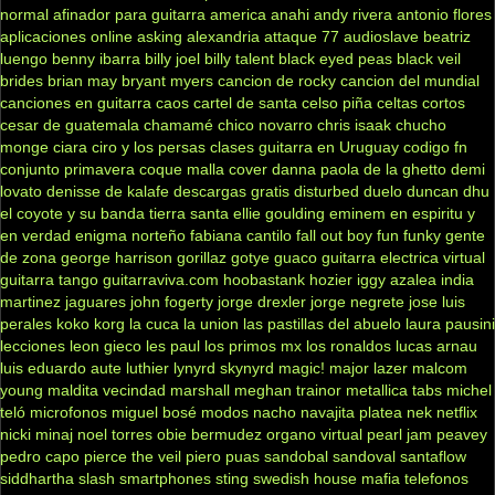
normal
afinador para guitarra
america
anahi
andy rivera
antonio flores
aplicaciones online
asking alexandria
attaque 77
audioslave
beatriz
luengo
benny ibarra
billy joel
billy talent
black eyed peas
black veil
brides
brian may
bryant myers
cancion de rocky
cancion del mundial
canciones en guitarra
caos
cartel de santa
celso piña
celtas cortos
cesar de guatemala
chamamé
chico novarro
chris isaak
chucho
monge
ciara
ciro y los persas
clases guitarra en Uruguay
codigo fn
conjunto primavera
coque malla
cover
danna paola
de la ghetto
demi
lovato
denisse de kalafe
descargas gratis
disturbed
duelo
duncan dhu
el coyote y su banda tierra santa
ellie goulding
eminem
en espiritu y
en verdad
enigma norteño
fabiana cantilo
fall out boy
fun
funky
gente
de zona
george harrison
gorillaz
gotye
guaco
guitarra electrica virtual
guitarra tango
guitarraviva.com
hoobastank
hozier
iggy azalea
india
martinez
jaguares
john fogerty
jorge drexler
jorge negrete
jose luis
perales
koko
korg
la cuca
la union
las pastillas del abuelo
laura pausini
lecciones
leon gieco
les paul
los primos mx
los ronaldos
lucas arnau
luis eduardo aute
luthier
lynyrd skynyrd
magic!
major lazer
malcom
young
maldita vecindad
marshall
meghan trainor
metallica tabs
michel
teló
microfonos
miguel bosé
modos
nacho
navajita platea
nek
netflix
nicki minaj
noel torres
obie bermudez
organo virtual
pearl jam
peavey
pedro capo
pierce the veil
piero
puas
sandobal
sandoval
santaflow
siddhartha
slash
smartphones
sting
swedish house mafia
telefonos