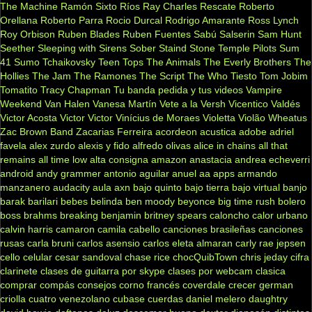
The Machine
Ramón Sixto Ríos
Ray Charles
Rescate
Roberto
Orellana
Roberto Parra
Rocio Durcal
Rodrigo Amarante
Ross Lynch
Roy Orbison
Ruben Blades
Ruben Fuentes
Sabú
Salserin
Sam Hunt
Seether
Sleeping with Sirens
Sober
Staind
Stone Temple Pilots
Sum
41
Sumo
Tchaikovsky
Teen Tops
The Animals
The Everly Brothers
The
Hollies
The Jam
The Ramones
The Script
The Who
Tiesto
Tom Jobim
Tomatito
Tracy Chapman
Tu banda pedida y tus videos
Vampire
Weekend
Van Halen
Vanesa Martín
Vete a la Versh
Vicentico Valdés
Victor Acosta
Victor Victor
Vinícius de Moraes
Violetta
Violão
Wheatus
Zac Brown Band
Zacarias Ferreira
acordeon
acustica
adobe
adriel
favela
alex zurdo
alexis y fido
alfredo olivas
alice in chains
all that
remains
all time low
alta consigna
amazon
anastacia
andrea echeverri
android
andy grammer
antonio aguilar
anuel aa
apps
armando
manzanero
audacity
aula
axn
bajo quinto
bajo tierra
bajo virtual
banjo
barak
barilari
bebes
belinda
ben moody
beyonce
big time rush
bolero
boss
brahms
breaking benjamin
britney spears
caloncho
calor urbano
calvin harris
camaron
camila cabello
canciones brasileñas
canciones
rusas
carla bruni
carlos asensio
carlos eleta almaran
carly rae jepsen
cello
celular
cesar sandoval
chase rice
chocQuibTown
chris jeday
cifra
clarinete
clases de guitarra por skype
clases por webcam
clasica
comprar
compás
consejos
corno francés
coverdale
crecer german
criolla
cuatro venezolano
cubase
cuerdas
daniel melero
daughtry