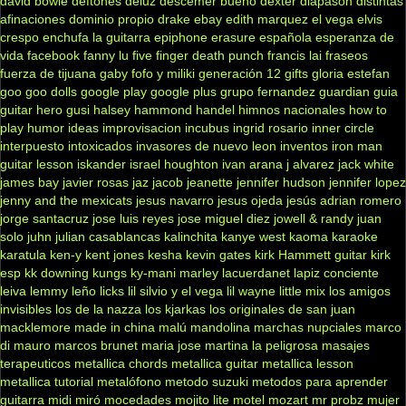
david bowie
deftones
deluz
descemer bueno
dexter
diapasón
distintas
afinaciones
dominio propio
drake
ebay
edith marquez
el vega
elvis
crespo
enchufa la guitarra
epiphone
erasure
española
esperanza de
vida
facebook
fanny lu
five finger death punch
francis lai
fraseos
fuerza de tijuana
gaby fofo y miliki
generación 12
gifts
gloria estefan
goo goo dolls
google play
google plus
grupo fernandez
guardian
guia
guitar hero
gusi
halsey
hammond
handel
himnos nacionales
how to
play
humor
ideas
improvisacion
incubus
ingrid rosario
inner circle
interpuesto
intoxicados
invasores de nuevo leon
inventos
iron man
guitar lesson
iskander
israel houghton
ivan arana
j alvarez
jack white
james bay
javier rosas
jaz jacob
jeanette
jennifer hudson
jennifer lopez
jenny and the mexicats
jesus navarro
jesus ojeda
jesús adrian romero
jorge santacruz
jose luis reyes
jose miguel diez
jowell & randy
juan
solo
juhn
julian casablancas
kalinchita
kanye west
kaoma
karaoke
karatula
ken-y
kent jones
kesha
kevin gates
kirk Hammett guitar
kirk
esp
kk downing
kungs
ky-mani marley
lacuerdanet
lapiz conciente
leiva
lemmy
leño
licks
lil silvio y el vega
lil wayne
little mix
los amigos
invisibles
los de la nazza
los kjarkas
los originales de san juan
macklemore
made in china
malú
mandolina
marchas nupciales
marco
di mauro
marcos brunet
maria jose
martina la peligrosa
masajes
terapeuticos
metallica chords
metallica guitar
metallica lesson
metallica tutorial
metalófono
metodo suzuki
metodos para aprender
guitarra
midi
miró
mocedades
mojito lite
motel
mozart
mr probz
mujer