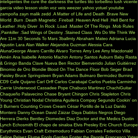
inteligentes
the cure
the darkness
the turtles
tito torbellino
tush
vicente
garcia
video lesson
violin
voz veis
weezer
yahoo
yotuel
youtube
zampoña
zayn malik
zedd
.A Matter of Life and Death
.Brave New
World
.Burn
.Death Magnetic
.Fireball
.Heaven And Hell
.Hell Bent for
Leather
.Holy Diver
.In Rock
.Load
.Master Of The Rings
.Mob Rules
.Painkiller
.Sad Wings of Destiny
.Stained Class
.Wo Do We Think We
Are
11m
30 Seconds To Mars
3ballmty
Abraham Mateo
Adriana Lucia
Agustin Lara
Alan Walker
Alejandra Guzman
Alessia Cara
AlunaGeorge
Alvaro Carrillo
Alvaro Torres
Amy Lee
Amy Macdonald
Amén
Ana Isabelle
Antonio Machin
Antony Santos
Auburn
Baby Rasta
& Gringo
Banda Clave Nueva
Ben Rector
Bienvenido Julian Guitiérrez
Binomio de Oro
Blondie
Blood On The Dance Floor
Bob Seger
Brad
Paisley
Bruce Springsteen
Bryan Adams
Bulmaro Bermúdez
Burning
CD9
Cafe Quijano
Carl Orff
Carlos Carabajal
Carlos Puebla
Carminho
Carrie Underwood
Cassadee Pope
Chabuco Martinez
ChachiGuitar
Chaqueño Palavecino
Chase Bryant
Chingon
Chris Stapleton
Chris
Young
Christian Nodal
Christina Aguilera
Compay Segundo
Cookin’ on
3 Burners
Counting Crows
Cream
César Portillo de la Luz
Danilo
Montero
Danny Ocean
David Záizar
Daya
Diablos Negros
Diego
Herrera
Dierks Bentley
Diomedes Diaz
Doctor and the Medics
Dustin
Lynch
Echosmith
El chapo de sinaloa
Elvis Presley
Eric Church
Europe
Eurythmics
Evan Craft
Extremoduro
Fabian Corrales
Federico Villa
Felipe Pelaez
Flume
Fools Garden
Foster the People
Francesco Yates