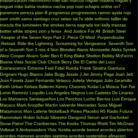
masterizacion
metronomo
miel san marcos
miguel mateos
miguel y
miguel
mike bahia
molotov
nacha pop
noel schajris
online
ov7
paramore
pereza
plan B
programas
progresiones
ramon ayala
rojo
sam smith
samo
santiago cruz
seteo
sie7e
slide
softonic
talller de
mezcla
the lumineers
the strokes
tierra sagrada
tori kelly
tranzas
twitter
white stripes
zion y lenox
.And Justice For All
.British Steel
.Keeper of the Seven Keys Part 2
.Piece Of Mind
.Purpendicular
.Reload
.Ride the Lightning
.Screaming for Vengeance
.Seventh Son
of a Seventh Son
3 rios
4 Non Blondes
Alanis Morissette
Aleks Syntek
Alice Cooper
Alvaro Soler
Ben E King
Blake Shelton
Bobby McFerrin
Buena Vista Social Club
Chuck Berry
Dio
El Canto del Loco
Evanescence
Extreme
Feid
Fidel Rueda
Frank Sinatra
Gianluca
Grignani
Hugo Blanco
Jake Bugg
Jessie J
Jet
Jimmy Page
Joan Jett
Joss Favela
Juan Fernando Velasco
Julieta Venegas
Julio Jaramillo
Keith Urban
Kelsea Ballerini
Kenny Chesney
Kudai
La Mosca Tse-Tse
Lenin Ramirez
Loquillo
Los Angeles Negros
Los Cadetes De Linares
Los Manseros Santiagueños
Los Panchos
Lucho Barrios
Luis Enrique
Macaco
Mark Knopfler
Martín valverde
Mercedes Sosa
Miguel
Matamoros
Mon Laferte
Nickelback
Pixies
Placebo
R5
Radio Futura
Rammstein
Robin Schulz
Silvestre Dangond
Simon and Garfunkel
Snow Patrol
The Cranberries
The Kooks
Thomas Rhett
Tim McGraw
Volbeat
X Ambassadors
Ylvis
Yuridia
acorde bemol
acordes abiertos
acordes menores
acordes septima
acordes sostenidos
afinacion