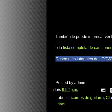
También te puede interesar ver
o la
lista completa de canciones
Deseo más tutoriales de LODV
Posted by
admin
a la/s
9:52 p.m.
Labels:
acordes de guitarra
,
Cla
letras