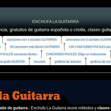
ENCHUFA LA GUITARRA
cia, gratuitos de guitarra española o criolla, clases guitar
canciones con 4 acordes GUITARRA
canciones con 5 acordes GUITA
A
30 canciones más fáciles GUITARRA
100 CANCIONES FACILES pa
A DULCE canciones fáciles
CANCIONES FACILES: Elige un instrumento
ine gratis NUEVO!!!
recursos
gráficos de acordes
graficos de esc
tis de guitarra
- Enchufa La Guitarra reune métodos y
clases 