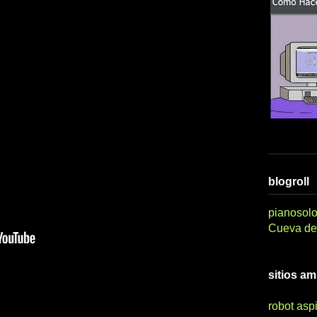
blogroll
pianosolo
Cueva del
sitios a
robot asp