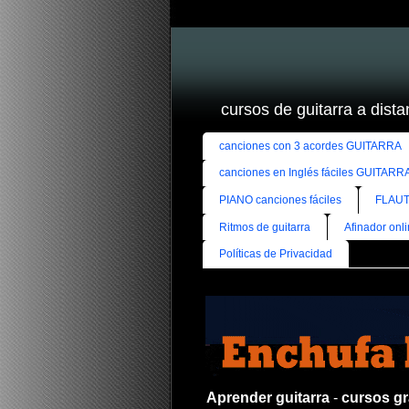
cursos de guitarra a distan
canciones con 3 acordes GUITARRA
canciones en Inglés fáciles GUITARR
PIANO canciones fáciles
FLAUT
Ritmos de guitarra
Afinador onl
Políticas de Privacidad
Aprender guitarra
-
cursos gra