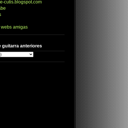
e-cutis.blogspot.com
abe
s
s webs amigas
 guitarra anteriores