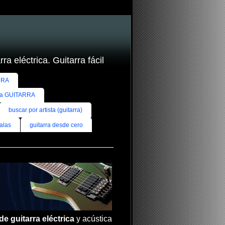
ra eléctrica. Guitarra fácil
RRA
ra GUITARRA
buscar por artista (guitarra)
alas
guitarra desde cero
de guitarra eléctrica
y acústica