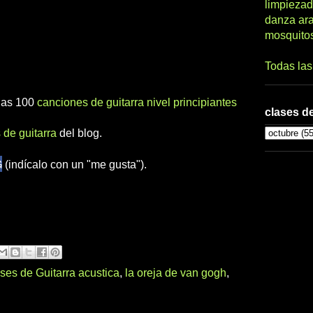
limpiezad
danza ar
mosquito
Todas la
 las 100
canciones de guitarra nivel principiantes
clases de
 de guitarra
del blog.
G
(indícalo con un "me gusta").
ses de Guitarra acustica
,
la oreja de van gogh
,