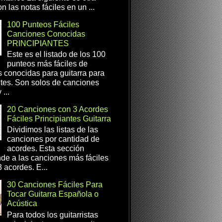
n las notas fáciles en un ...
100 Punteos Fáciles
Canciones Conocidas
PRINCIPIANTES
Este es el listado de los 100
punteos más fáciles de
 conocidas para guitarra para
ntes. Son solos de canciones
...
20 Canciones con 3 Acordes
Fáciles Principiantes Guitarra
Dividimos las listas de las
canciones por cantidad de
acordes. Esta sección
de a las canciones más fáciles
 acordes. E...
30 Canciones Fáciles Para
Tocar Guitarra Española o
Acústica
Para todos los guitarristas