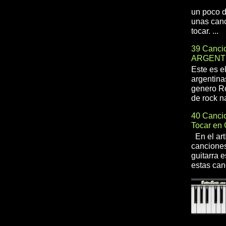
un poco d
unas canc
tocar. ...
39 Cancio
ARGENT
Este es e
argentina
genero R
de rock na
40 Cancio
Tocar en 
En el art
canciones
guitarra e
estas can