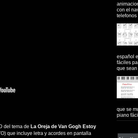
animacion
con el na
telefonos 
español 
fáciles pa
que sean 
que se mu
piano fácil
 HD del tema de
La Oreja de Van Gogh
Estoy
 que incluye letra y acordes en pantalla