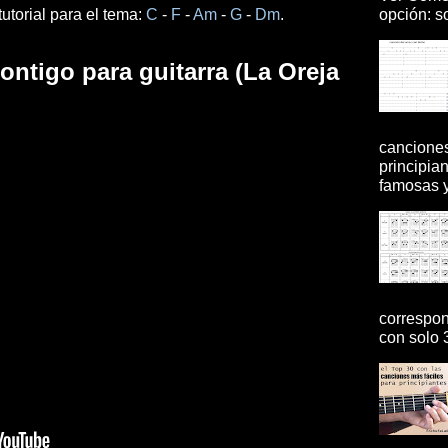
opción: so
utorial para el tema:
C
-
F
-
Am
-
G
-
Dm
.
ntigo para guitarra (La Oreja
canciones
principia
famosas y 
correspon
con solo 3