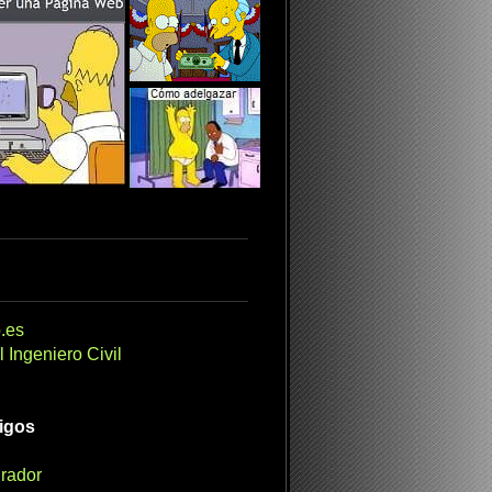
.es
 Ingeniero Civil
migos
irador