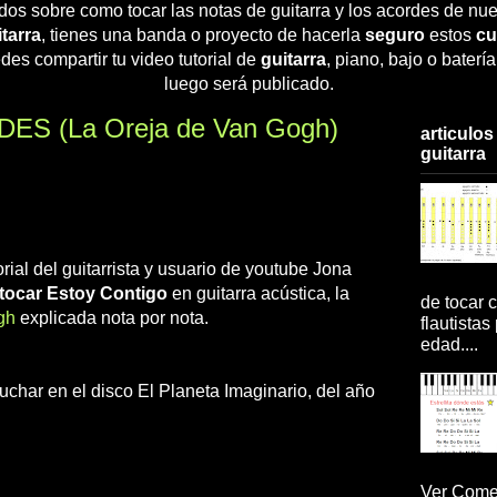
dos sobre como tocar las notas de guitarra y los acordes de nue
tarra
, tienes una banda o proyecto de hacerla
seguro
estos
cu
des compartir tu video tutorial de
guitarra
, piano, bajo o baterí
luego será publicado.
DES (La Oreja de Van Gogh)
articulos
guitarra
rial del guitarrista y usuario de youtube Jona
tocar Estoy Contigo
en guitarra acústica, la
de tocar c
gh
explicada nota por nota.
flautistas
edad....
char en el disco El Planeta Imaginario, del año
Ver Comen