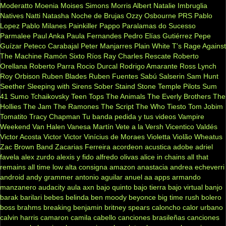
Moderatto
Moenia
Moises Simons
Morris Albert
Natalie Imbruglia
Natives
Natti Natasha
Noche de Brujas
Ozzy Osbourne
PRS
Pablo
Lopez
Pablo Milanes
Painkiller
Pappo
Paralamas do Sucesso
Parmalee
Paul Anka
Paula Fernandes
Pedro Elías Gutiérrez
Pepe
Guízar
Peteco Carabajal
Peter Manjarres
Plain White T's
Rage Against
The Machine
Ramón Sixto Ríos
Ray Charles
Rescate
Roberto
Orellana
Roberto Parra
Rocio Durcal
Rodrigo Amarante
Ross Lynch
Roy Orbison
Ruben Blades
Ruben Fuentes
Sabú
Salserin
Sam Hunt
Seether
Sleeping with Sirens
Sober
Staind
Stone Temple Pilots
Sum
41
Sumo
Tchaikovsky
Teen Tops
The Animals
The Everly Brothers
The
Hollies
The Jam
The Ramones
The Script
The Who
Tiesto
Tom Jobim
Tomatito
Tracy Chapman
Tu banda pedida y tus videos
Vampire
Weekend
Van Halen
Vanesa Martín
Vete a la Versh
Vicentico Valdés
Victor Acosta
Victor Victor
Vinícius de Moraes
Violetta
Violão
Wheatus
Zac Brown Band
Zacarias Ferreira
acordeon
acustica
adobe
adriel
favela
alex zurdo
alexis y fido
alfredo olivas
alice in chains
all that
remains
all time low
alta consigna
amazon
anastacia
andrea echeverri
android
andy grammer
antonio aguilar
anuel aa
apps
armando
manzanero
audacity
aula
axn
bajo quinto
bajo tierra
bajo virtual
banjo
barak
barilari
bebes
belinda
ben moody
beyonce
big time rush
bolero
boss
brahms
breaking benjamin
britney spears
caloncho
calor urbano
calvin harris
camaron
camila cabello
canciones brasileñas
canciones