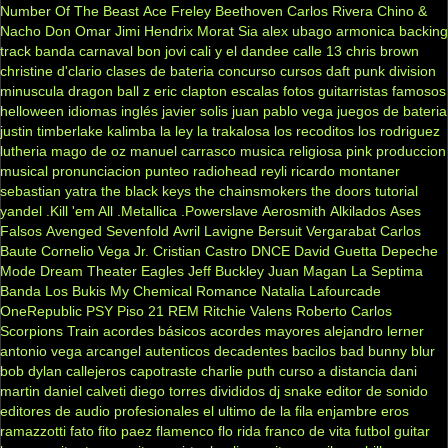
Number Of The Beast
Ace Freley
Beethoven
Carlos Rivera
Chino &
Nacho
Don Omar
Jimi Hendrix
Morat
Sia
alex ubago
armonica
backing
track
banda carnaval
bon jovi
cali y el dandee
calle 13
chris brown
christine d'clario
clases de bateria
concurso
cursos
daft punk
division
minuscula
dragon ball z
eric clapton
escalas
fotos
guitarristas famosos
helloween
idiomas
inglés
javier solis
juan pablo vega
juegos de bateria
justin timberlake
kalimba
la ley
la trakalosa
los recoditos
los rodriguez
lutheria
mago de oz
manuel carrasco
musica religiosa
pink
produccion
musical
pronunciacion
punteo
radiohead
reyli
ricardo montaner
sebastian yatra
the black keys
the chainsmokers
the doors
tutorial
yandel
.Kill 'em All
.Metallica
.Powerslave
Aerosmith
Alkilados
Ases
Falsos
Avenged Sevenfold
Avril Lavigne
Bersuit Vergarabat
Carlos
Baute
Cornelio Vega Jr.
Cristian Castro
DNCE
David Guetta
Depeche
Mode
Dream Theater
Eagles
Jeff Buckley
Juan Magan
La Septima
Banda
Los Bukis
My Chemical Romance
Natalia Lafourcade
OneRepublic
PSY
Piso 21
REM
Ritchie Valens
Roberto Carlos
Scorpions
Train
acordes básicos
acordes mayores
alejandro lerner
antonio vega
arcangel
autenticos decadentes
bacilos
bad bunny
blur
bob dylan
callejeros
capotraste
charlie puth
curso a distancia
dani
martin
daniel calveti
diego torres
divididos
dj snake
editor de sonido
editores de audio profesionales
el ultimo de la fila
enjambre
eros
ramazzotti
fato
fito paez
flamenco
flo rida
franco de vita
futbol
guitar