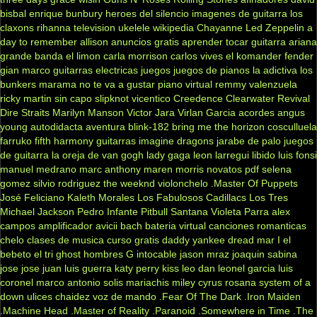
bisbal
enrique bunbury
heroes del silencio
imagenes de guitarra
los
claxons
rihanna
television
ukelele
wikipedia
Chayanne
Led Zeppelin
a
day to remember
allison
anuncios gratis
aprender tocar guitarra
ariana
grande
banda el limon
carla morrison
carlos vives
el komander
fender
gian marco
guitarras electricas
juegos
juegos de pianos
la adictiva
los
bunkers
marama
no te va a gustar
piano virtual
remmy valenzuela
ricky martin
sin capo
slipknot
vicentico
Creedence Clearwater Revival
Dire Straits
Marilyn Manson
Victor Jara
Virlan Garcia
acordes
angus
young
autodidacta
aventura
blink-182
bring me the horizon
cosculluela
farruko
fifth harmony
guitarras
imagine dragons
jarabe de palo
juegos
de guitarra
la oreja de van gogh
lady gaga
leon larregui
libido
luis fonsi
manuel medrano
marc anthony
maren morris
novatos
pdf
selena
gomez
silvio rodriguez
the weeknd
violonchelo
.Master Of Puppets
José Feliciano
Kaleth Morales
Los Fabulosos Cadillacs
Los Tres
Michael Jackson
Pedro Infante
Pitbull
Santana
Violeta Parra
alex
campos
amplificador
avicii
bach
bateria virtual
canciones romanticas
chelo
clases de musica
curso gratis
daddy yankee
dread mar I
el
bebeto
el tri
ghost
hombres G
intocable
jason mraz
joaquin sabina
jose jose
juan luis guerra
katy perry
kiss
leo dan
leonel garcia
luis
coronel
marco antonio solis
mariachis
miley cyrus
rosana
system of a
down
ulices chaidez
voz de mando
.Fear Of The Dark
.Iron Maiden
.Machine Head
.Master of Reality
.Paranoid
.Somewhere in Time
.The