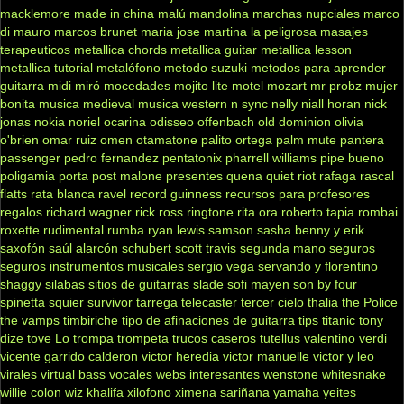
macklemore
made in china
malú
mandolina
marchas nupciales
marco
di mauro
marcos brunet
maria jose
martina la peligrosa
masajes
terapeuticos
metallica chords
metallica guitar
metallica lesson
metallica tutorial
metalófono
metodo suzuki
metodos para aprender
guitarra
midi
miró
mocedades
mojito lite
motel
mozart
mr probz
mujer
bonita
musica medieval
musica western
n sync
nelly
niall horan
nick
jonas
nokia
noriel
ocarina
odisseo
offenbach
old dominion
olivia
o'brien
omar ruiz
omen
otamatone
palito ortega
palm mute
pantera
passenger
pedro fernandez
pentatonix
pharrell williams
pipe bueno
poligamia
porta
post malone
presentes
quena
quiet riot
rafaga
rascal
flatts
rata blanca
ravel
record guinness
recursos para profesores
regalos
richard wagner
rick ross
ringtone
rita ora
roberto tapia
rombai
roxette
rudimental
rumba
ryan lewis
samson
sasha benny y erik
saxofón
saúl alarcón
schubert
scott travis
segunda mano
seguros
seguros instrumentos musicales
sergio vega
servando y florentino
shaggy
silabas
sitios de guitarras
slade
sofi mayen
son by four
spinetta
squier
survivor
tarrega
telecaster
tercer cielo
thalia
the Police
the vamps
timbiriche
tipo de afinaciones de guitarra
tips
titanic
tony
dize
tove Lo
trompa
trompeta
trucos caseros
tutellus
valentino
verdi
vicente garrido calderon
victor heredia
victor manuelle
victor y leo
virales
virtual bass
vocales
webs interesantes
wenstone
whitesnake
willie colon
wiz khalifa
xilofono
ximena sariñana
yamaha
yeites