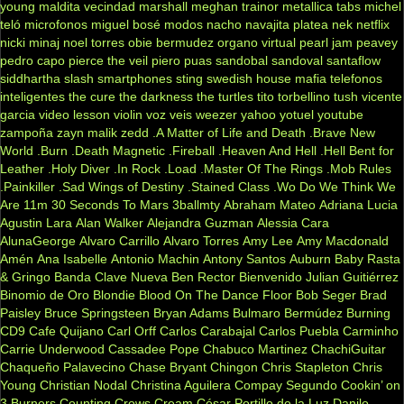
young
maldita vecindad
marshall
meghan trainor
metallica tabs
michel
teló
microfonos
miguel bosé
modos
nacho
navajita platea
nek
netflix
nicki minaj
noel torres
obie bermudez
organo virtual
pearl jam
peavey
pedro capo
pierce the veil
piero
puas
sandobal
sandoval
santaflow
siddhartha
slash
smartphones
sting
swedish house mafia
telefonos
inteligentes
the cure
the darkness
the turtles
tito torbellino
tush
vicente
garcia
video lesson
violin
voz veis
weezer
yahoo
yotuel
youtube
zampoña
zayn malik
zedd
.A Matter of Life and Death
.Brave New
World
.Burn
.Death Magnetic
.Fireball
.Heaven And Hell
.Hell Bent for
Leather
.Holy Diver
.In Rock
.Load
.Master Of The Rings
.Mob Rules
.Painkiller
.Sad Wings of Destiny
.Stained Class
.Wo Do We Think We
Are
11m
30 Seconds To Mars
3ballmty
Abraham Mateo
Adriana Lucia
Agustin Lara
Alan Walker
Alejandra Guzman
Alessia Cara
AlunaGeorge
Alvaro Carrillo
Alvaro Torres
Amy Lee
Amy Macdonald
Amén
Ana Isabelle
Antonio Machin
Antony Santos
Auburn
Baby Rasta
& Gringo
Banda Clave Nueva
Ben Rector
Bienvenido Julian Guitiérrez
Binomio de Oro
Blondie
Blood On The Dance Floor
Bob Seger
Brad
Paisley
Bruce Springsteen
Bryan Adams
Bulmaro Bermúdez
Burning
CD9
Cafe Quijano
Carl Orff
Carlos Carabajal
Carlos Puebla
Carminho
Carrie Underwood
Cassadee Pope
Chabuco Martinez
ChachiGuitar
Chaqueño Palavecino
Chase Bryant
Chingon
Chris Stapleton
Chris
Young
Christian Nodal
Christina Aguilera
Compay Segundo
Cookin’ on
3 Burners
Counting Crows
Cream
César Portillo de la Luz
Danilo