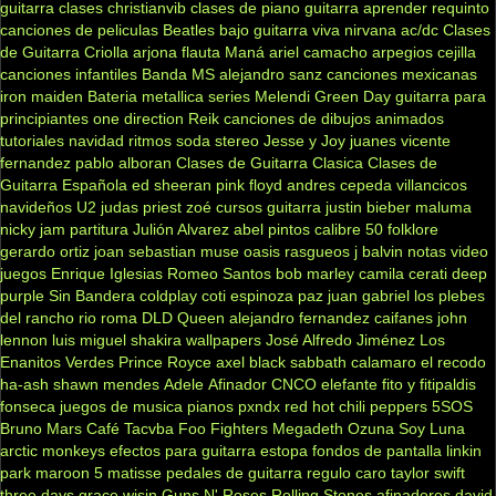
guitarra clases
christianvib
clases de piano
guitarra
aprender
requinto
canciones de peliculas
Beatles
bajo
guitarra viva
nirvana
ac/dc
Clases
de Guitarra Criolla
arjona
flauta
Maná
ariel camacho
arpegios
cejilla
canciones infantiles
Banda MS
alejandro sanz
canciones mexicanas
iron maiden
Bateria
metallica
series
Melendi
Green Day
guitarra para
principiantes
one direction
Reik
canciones de dibujos animados
tutoriales
navidad
ritmos
soda stereo
Jesse y Joy
juanes
vicente
fernandez
pablo alboran
Clases de Guitarra Clasica
Clases de
Guitarra Española
ed sheeran
pink floyd
andres cepeda
villancicos
navideños
U2
judas priest
zoé
cursos guitarra
justin bieber
maluma
nicky jam
partitura
Julión Alvarez
abel pintos
calibre 50
folklore
gerardo ortiz
joan sebastian
muse
oasis
rasgueos
j balvin
notas
video
juegos
Enrique Iglesias
Romeo Santos
bob marley
camila
cerati
deep
purple
Sin Bandera
coldplay
coti
espinoza paz
juan gabriel
los plebes
del rancho
rio roma
DLD
Queen
alejandro fernandez
caifanes
john
lennon
luis miguel
shakira
wallpapers
José Alfredo Jiménez
Los
Enanitos Verdes
Prince Royce
axel
black sabbath
calamaro
el recodo
ha-ash
shawn mendes
Adele
Afinador
CNCO
elefante
fito y fitipaldis
fonseca
juegos de musica
pianos
pxndx
red hot chili peppers
5SOS
Bruno Mars
Café Tacvba
Foo Fighters
Megadeth
Ozuna
Soy Luna
arctic monkeys
efectos para guitarra
estopa
fondos de pantalla
linkin
park
maroon 5
matisse
pedales de guitarra
regulo caro
taylor swift
three days grace
wisin
Guns N' Roses
Rolling Stones
afinadores
david