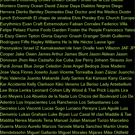
Montero
Danny Ocean
David Záizar
Daya
Diablos Negros
Diego
Herrera
Dierks Bentley
Diomedes Diaz
Doctor and the Medics
Dustin
Lynch
Echosmith
El chapo de sinaloa
Elvis Presley
Eric Church
Europe
Eurythmics
Evan Craft
Extremoduro
Fabian Corrales
Federico Villa
Felipe Pelaez
Flume
Fools Garden
Foster the People
Francesco Yates
G-Eazy
Glenn Tipton
Gloria Gaynor
Gnash
Granger Smith
Guillermo
Rodríguez Fiffe
Hayley Williams
He Is We
Héctor Lavoe
Igor
Presnyakov
Israel IZ Kamakawiwo'ole
Ivan Ovalle
Ivan Villazon
JAF
JP
Cooper
Jake Owen
James Arthur
James Blunt
Jason Aldean
Jason
Donovan
Jhon Alex Castaño
Joe Cuba
Joe Perry
Johann Strauss
Jon
Pardi
Jonas Blue
Jorge Celedon
Jose Angel Bedoya
Jose Madero
Jose Vaca Flores
Joseíto
Juan Vicente Torrealba
Juan Záizar
Juancho
Polo Valencia
Juanito Makandé
Judy Santos
Kai
Kansas
Kany Garcia
Kar Accidents
Kelly Clarkson
Kiko Veneno
La Beriso
Lady Antebellum
Lee Brice
Lenka
Leonard Cohen
Lilly Wood & The Prick
Liquits
Lira
Lori Meyers
Los Abuelos de la Nada
Los Chicos del Boulevard
Los De
Adentro
Los Impacientes
Los Rancheros
Los Sebastianes
Los
Secretos
Los Visconti
Lucas Sugo
Luciano Pereyra
Luis Aguilé
Luis
Demetrio
Lukas Graham
Luke Bryan
Luz Casal
M clan
Maddie & Tae
Maldita Nerea
Manolo Tena
Manuel Julian
Manuel Turizo
Marcelino
Guerra
Marco Aurelio
Marcos Yaroide
Marta Sanchez
Martín Urieta
Mendelssohn
Miguel Gallardo
Miguel Morales
Mijares
Mike Oldfield