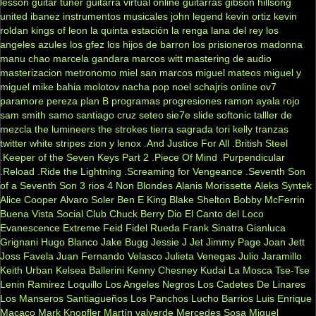
lesson
guitar tuner
guitarra virtual online
guitarras gibson
hillsong
united
ibanez
instrumentos musicales
john legend
kevin ortiz
kevin
roldan
kings of leon
la quinta estación
la renga
lana del rey
los
angeles azules
los gfez
los hijos de barron
los prisioneros
madonna
manu chao
marcela gandara
marcos witt
mastering de audio
masterizacion
metronomo
miel san marcos
miguel mateos
miguel y
miguel
mike bahia
molotov
nacha pop
noel schajris
online
ov7
paramore
pereza
plan B
programas
progresiones
ramon ayala
rojo
sam smith
samo
santiago cruz
seteo
sie7e
slide
softonic
talller de
mezcla
the lumineers
the strokes
tierra sagrada
tori kelly
tranzas
twitter
white stripes
zion y lenox
.And Justice For All
.British Steel
.Keeper of the Seven Keys Part 2
.Piece Of Mind
.Purpendicular
.Reload
.Ride the Lightning
.Screaming for Vengeance
.Seventh Son
of a Seventh Son
3 rios
4 Non Blondes
Alanis Morissette
Aleks Syntek
Alice Cooper
Alvaro Soler
Ben E King
Blake Shelton
Bobby McFerrin
Buena Vista Social Club
Chuck Berry
Dio
El Canto del Loco
Evanescence
Extreme
Feid
Fidel Rueda
Frank Sinatra
Gianluca
Grignani
Hugo Blanco
Jake Bugg
Jessie J
Jet
Jimmy Page
Joan Jett
Joss Favela
Juan Fernando Velasco
Julieta Venegas
Julio Jaramillo
Keith Urban
Kelsea Ballerini
Kenny Chesney
Kudai
La Mosca Tse-Tse
Lenin Ramirez
Loquillo
Los Angeles Negros
Los Cadetes De Linares
Los Manseros Santiagueños
Los Panchos
Lucho Barrios
Luis Enrique
Macaco
Mark Knopfler
Martín valverde
Mercedes Sosa
Miguel