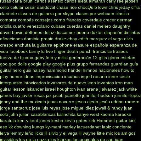
rusas
carla bruni
carlos asensio
carlos eleta almaran
carly rae jepsen
cello
celular
cesar sandoval
chase rice
chocQuibTown
chris jeday
cifra
clarinete
clases de guitarra por skype
clases por webcam
clasica
comprar
compás
consejos
corno francés
coverdale
crecer german
criolla
cuatro venezolano
cubase
cuerdas
daniel melero
daughtry
david bowie
deftones
deluz
descemer bueno
dexter
diapasón
distintas
afinaciones
dominio propio
drake
ebay
edith marquez
el vega
elvis
crespo
enchufa la guitarra
epiphone
erasure
española
esperanza de
vida
facebook
fanny lu
five finger death punch
francis lai
fraseos
fuerza de tijuana
gaby fofo y miliki
generación 12
gifts
gloria estefan
goo goo dolls
google play
google plus
grupo fernandez
guardian
guia
guitar hero
gusi
halsey
hammond
handel
himnos nacionales
how to
play
humor
ideas
improvisacion
incubus
ingrid rosario
inner circle
interpuesto
intoxicados
invasores de nuevo leon
inventos
iron man
guitar lesson
iskander
israel houghton
ivan arana
j alvarez
jack white
james bay
javier rosas
jaz jacob
jeanette
jennifer hudson
jennifer lopez
jenny and the mexicats
jesus navarro
jesus ojeda
jesús adrian romero
jorge santacruz
jose luis reyes
jose miguel diez
jowell & randy
juan
solo
juhn
julian casablancas
kalinchita
kanye west
kaoma
karaoke
karatula
ken-y
kent jones
kesha
kevin gates
kirk Hammett guitar
kirk
esp
kk downing
kungs
ky-mani marley
lacuerdanet
lapiz conciente
leiva
lemmy
leño
licks
lil silvio y el vega
lil wayne
little mix
los amigos
invisibles
los de la nazza
los kjarkas
los originales de san juan