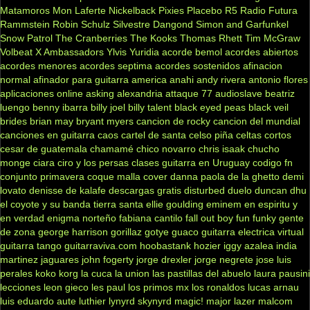
Matamoros
Mon Laferte
Nickelback
Pixies
Placebo
R5
Radio Futura
Rammstein
Robin Schulz
Silvestre Dangond
Simon and Garfunkel
Snow Patrol
The Cranberries
The Kooks
Thomas Rhett
Tim McGraw
Volbeat
X Ambassadors
Ylvis
Yuridia
acorde bemol
acordes abiertos
acordes menores
acordes septima
acordes sostenidos
afinacion
normal
afinador para guitarra
america
anahi
andy rivera
antonio flores
aplicaciones online
asking alexandria
attaque 77
audioslave
beatriz
luengo
benny ibarra
billy joel
billy talent
black eyed peas
black veil
brides
brian may
bryant myers
cancion de rocky
cancion del mundial
canciones en guitarra
caos
cartel de santa
celso piña
celtas cortos
cesar de guatemala
chamamé
chico novarro
chris isaak
chucho
monge
ciara
ciro y los persas
clases guitarra en Uruguay
codigo fn
conjunto primavera
coque malla
cover
danna paola
de la ghetto
demi
lovato
denisse de kalafe
descargas gratis
disturbed
duelo
duncan dhu
el coyote y su banda tierra santa
ellie goulding
eminem
en espiritu y
en verdad
enigma norteño
fabiana cantilo
fall out boy
fun
funky
gente
de zona
george harrison
gorillaz
gotye
guaco
guitarra electrica virtual
guitarra tango
guitarraviva.com
hoobastank
hozier
iggy azalea
india
martinez
jaguares
john fogerty
jorge drexler
jorge negrete
jose luis
perales
koko
korg
la cuca
la union
las pastillas del abuelo
laura pausini
lecciones
leon gieco
les paul
los primos mx
los ronaldos
lucas arnau
luis eduardo aute
luthier
lynyrd skynyrd
magic!
major lazer
malcom