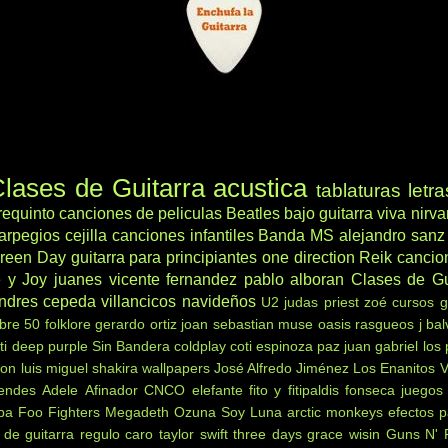
lases de Guitarra acustica
tablaturas
letra
requinto
canciones de peliculas
Beatles
bajo
guitarra viva
nirv
arpegios
cejilla
canciones infantiles
Banda MS
alejandro sanz
reen Day
guitarra para principiantes
one direction
Reik
cancio
 y Joy
juanes
vicente fernandez
pablo alboran
Clases de Gu
ndres cepeda
villancicos navideños
U2
judas priest
zoé
cursos g
ibre 50
folklore
gerardo ortiz
joan sebastian
muse
oasis
rasgueos
j bal
ti
deep purple
Sin Bandera
coldplay
coti
espinoza paz
juan gabriel
los
non
luis miguel
shakira
wallpapers
José Alfredo Jiménez
Los Enanitos 
endes
Adele
Afinador
CNCO
elefante
fito y fitipaldis
fonseca
juegos
ba
Foo Fighters
Megadeth
Ozuna
Soy Luna
arctic monkeys
efectos p
 de guitarra
regulo caro
taylor swift
three days grace
wisin
Guns N' 