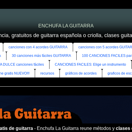
ENCHUFA LA GUITARRA
cia, gratuitos de guitarra española o criolla, clases guitar
canciones con 4 acordes GUITARRA
canciones con 5 acordes GUITA
A
30 canciones más fáciles GUITARRA
100 CANCIONES FACILES pa
A DULCE canciones fáciles
CANCIONES FACILES: Elige un instrumento
ine gratis NUEVO!!!
recursos
gráficos de acordes
graficos de esc
tis de guitarra
- Enchufa La Guitarra reune métodos y
clases 