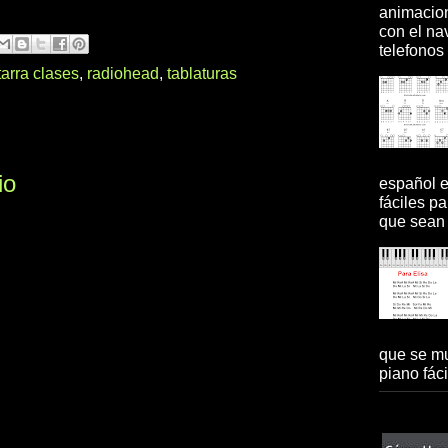
animacion
con el na
telefonos 
tarra clases
,
radiohead
,
tablaturas
io
español 
fáciles pa
que sean 
que se mu
piano fácil