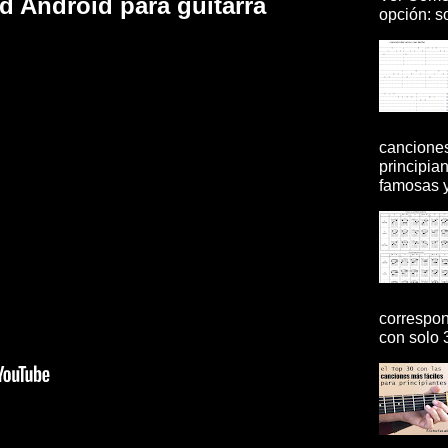
d Android para guitarra
opción: so
canciones
principia
famosas y 
correspon
con solo 3