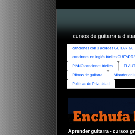
cursos de guitarra a distan
canciones con 3 acordes GUITARRA
canciones en Inglés fáciles GUITARR
PIANO canciones fáciles
FLAUT
Ritmos de guitarra
Afinador onl
Políticas de Privacidad
Aprender guitarra
-
cursos gra