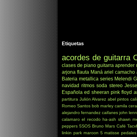
Etiquetas
acordes de guitarra
C
clases de piano
guitarra
aprender
arjona
flauta
Maná
ariel camacho
Bateria
metallica
series
Melendi
G
navidad
ritmos
soda stereo
Jesse
Española
ed sheeran
pink floyd
a
partitura
Julión Alvarez
abel pintos
cal
Romeo Santos
bob marley
camila
cera
alejandro fernandez
caifanes
john len
calamaro
el recodo
ha-ash
shawn m
peppers
5SOS
Bruno Mars
Café Tacv
linkin park
maroon 5
matisse
pedales