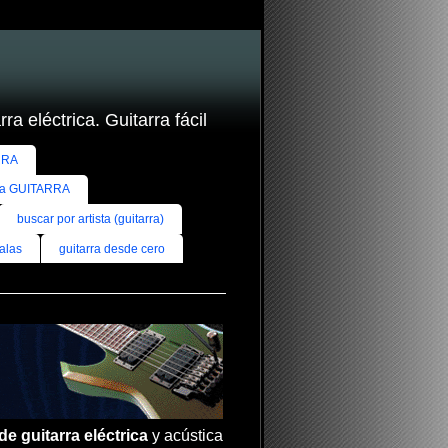
ra eléctrica. Guitarra fácil
RRA
ra GUITARRA
buscar por artista (guitarra)
alas
guitarra desde cero
de guitarra eléctrica
y acústica