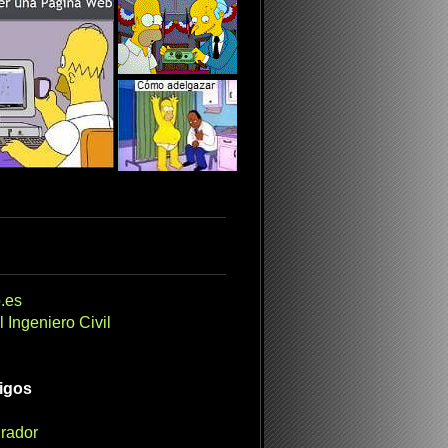
.es
 Ingeniero Civil
migos
irador