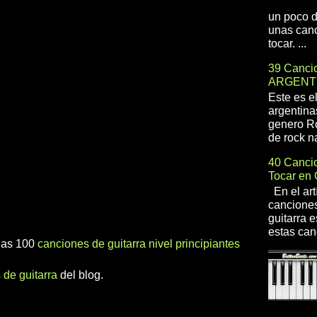
un poco d
unas canc
tocar. ...
39 Cancio
ARGENT
Este es e
argentina
genero R
de rock na
40 Cancio
Tocar en 
En el art
canciones
guitarra e
estas can
 las 100
canciones de guitarra nivel principiantes
 de guitarra
del blog.