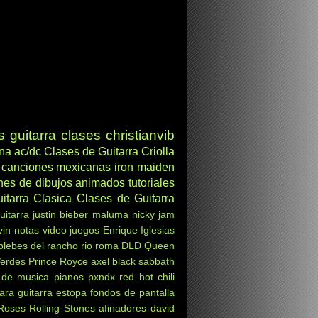
s
guitarra clases
christianvib
ana
ac/dc
Clases de Guitarra Criolla
canciones mexicanas
iron maiden
nes de dibujos animados
tutoriales
itarra Clasica
Clases de Guitarra
uitarra
justin bieber
maluma
nicky jam
vin
notas
video juegos
Enrique Iglesias
 plebes del rancho
rio roma
DLD
Queen
Verdes
Prince Royce
axel
black sabbath
 de musica
pianos
pxndx
red hot chili
ara guitarra
estopa
fondos de pantalla
Roses
Rolling Stones
afinadores
david