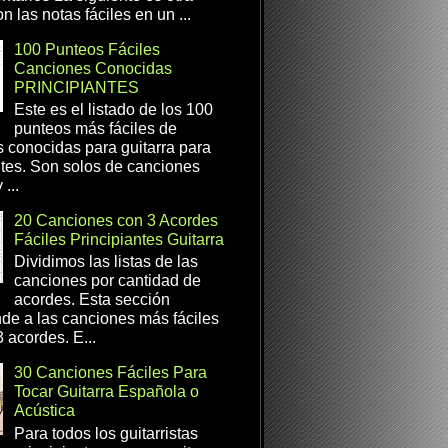
n las notas fáciles en un ...
100 Punteos Fáciles
Canciones Conocidas
PRINCIPIANTES
Este es el listado de los 100
punteos más fáciles de
 conocidas para guitarra para
ntes. Son solos de canciones
...
20 Canciones con 3 Acordes
Fáciles Principiantes Guitarra
Dividimos las listas de las
canciones por cantidad de
acordes. Esta sección
de a las canciones más fáciles
 acordes. E...
30 Canciones Fáciles Para
Tocar Guitarra Española o
Acústica
Para todos los guitarristas