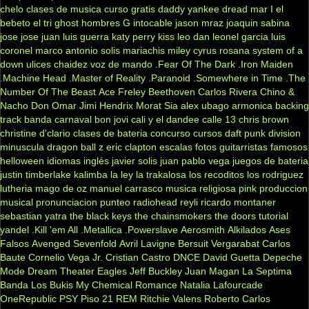
chelo
clases de musica
curso gratis
daddy yankee
dread mar I
el
bebeto
el tri
ghost
hombres G
intocable
jason mraz
joaquin sabina
jose jose
juan luis guerra
katy perry
kiss
leo dan
leonel garcia
luis
coronel
marco antonio solis
mariachis
miley cyrus
rosana
system of a
down
ulices chaidez
voz de mando
.Fear Of The Dark
.Iron Maiden
.Machine Head
.Master of Reality
.Paranoid
.Somewhere in Time
.The
Number Of The Beast
Ace Freley
Beethoven
Carlos Rivera
Chino &
Nacho
Don Omar
Jimi Hendrix
Morat
Sia
alex ubago
armonica
backing
track
banda carnaval
bon jovi
cali y el dandee
calle 13
chris brown
christine d'clario
clases de bateria
concurso
cursos
daft punk
division
minuscula
dragon ball z
eric clapton
escalas
fotos
guitarristas famosos
helloween
idiomas
inglés
javier solis
juan pablo vega
juegos de bateria
justin timberlake
kalimba
la ley
la trakalosa
los recoditos
los rodriguez
lutheria
mago de oz
manuel carrasco
musica religiosa
pink
produccion
musical
pronunciacion
punteo
radiohead
reyli
ricardo montaner
sebastian yatra
the black keys
the chainsmokers
the doors
tutorial
yandel
.Kill 'em All
.Metallica
.Powerslave
Aerosmith
Alkilados
Ases
Falsos
Avenged Sevenfold
Avril Lavigne
Bersuit Vergarabat
Carlos
Baute
Cornelio Vega Jr.
Cristian Castro
DNCE
David Guetta
Depeche
Mode
Dream Theater
Eagles
Jeff Buckley
Juan Magan
La Septima
Banda
Los Bukis
My Chemical Romance
Natalia Lafourcade
OneRepublic
PSY
Piso 21
REM
Ritchie Valens
Roberto Carlos