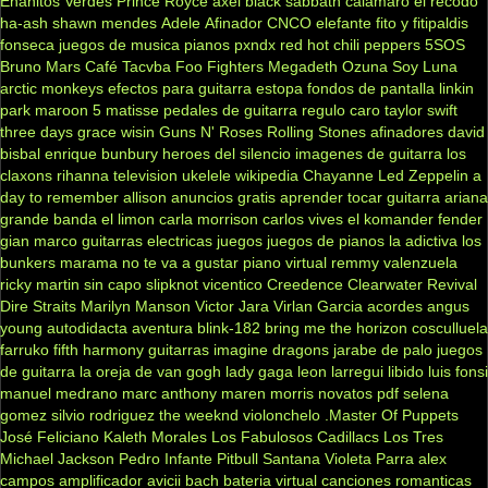
Enanitos Verdes
Prince Royce
axel
black sabbath
calamaro
el recodo
ha-ash
shawn mendes
Adele
Afinador
CNCO
elefante
fito y fitipaldis
fonseca
juegos de musica
pianos
pxndx
red hot chili peppers
5SOS
Bruno Mars
Café Tacvba
Foo Fighters
Megadeth
Ozuna
Soy Luna
arctic monkeys
efectos para guitarra
estopa
fondos de pantalla
linkin
park
maroon 5
matisse
pedales de guitarra
regulo caro
taylor swift
three days grace
wisin
Guns N' Roses
Rolling Stones
afinadores
david
bisbal
enrique bunbury
heroes del silencio
imagenes de guitarra
los
claxons
rihanna
television
ukelele
wikipedia
Chayanne
Led Zeppelin
a
day to remember
allison
anuncios gratis
aprender tocar guitarra
ariana
grande
banda el limon
carla morrison
carlos vives
el komander
fender
gian marco
guitarras electricas
juegos
juegos de pianos
la adictiva
los
bunkers
marama
no te va a gustar
piano virtual
remmy valenzuela
ricky martin
sin capo
slipknot
vicentico
Creedence Clearwater Revival
Dire Straits
Marilyn Manson
Victor Jara
Virlan Garcia
acordes
angus
young
autodidacta
aventura
blink-182
bring me the horizon
cosculluela
farruko
fifth harmony
guitarras
imagine dragons
jarabe de palo
juegos
de guitarra
la oreja de van gogh
lady gaga
leon larregui
libido
luis fonsi
manuel medrano
marc anthony
maren morris
novatos
pdf
selena
gomez
silvio rodriguez
the weeknd
violonchelo
.Master Of Puppets
José Feliciano
Kaleth Morales
Los Fabulosos Cadillacs
Los Tres
Michael Jackson
Pedro Infante
Pitbull
Santana
Violeta Parra
alex
campos
amplificador
avicii
bach
bateria virtual
canciones romanticas