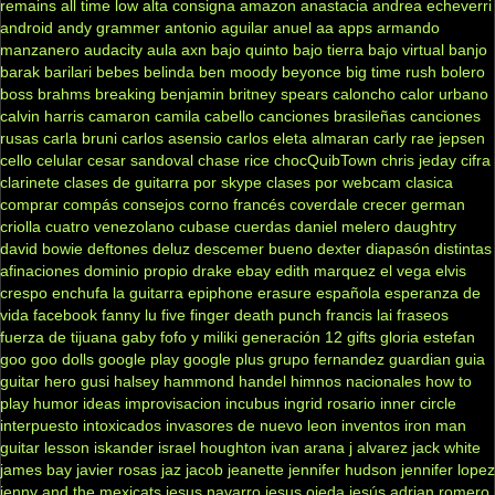
remains
all time low
alta consigna
amazon
anastacia
andrea echeverri
android
andy grammer
antonio aguilar
anuel aa
apps
armando
manzanero
audacity
aula
axn
bajo quinto
bajo tierra
bajo virtual
banjo
barak
barilari
bebes
belinda
ben moody
beyonce
big time rush
bolero
boss
brahms
breaking benjamin
britney spears
caloncho
calor urbano
calvin harris
camaron
camila cabello
canciones brasileñas
canciones
rusas
carla bruni
carlos asensio
carlos eleta almaran
carly rae jepsen
cello
celular
cesar sandoval
chase rice
chocQuibTown
chris jeday
cifra
clarinete
clases de guitarra por skype
clases por webcam
clasica
comprar
compás
consejos
corno francés
coverdale
crecer german
criolla
cuatro venezolano
cubase
cuerdas
daniel melero
daughtry
david bowie
deftones
deluz
descemer bueno
dexter
diapasón
distintas
afinaciones
dominio propio
drake
ebay
edith marquez
el vega
elvis
crespo
enchufa la guitarra
epiphone
erasure
española
esperanza de
vida
facebook
fanny lu
five finger death punch
francis lai
fraseos
fuerza de tijuana
gaby fofo y miliki
generación 12
gifts
gloria estefan
goo goo dolls
google play
google plus
grupo fernandez
guardian
guia
guitar hero
gusi
halsey
hammond
handel
himnos nacionales
how to
play
humor
ideas
improvisacion
incubus
ingrid rosario
inner circle
interpuesto
intoxicados
invasores de nuevo leon
inventos
iron man
guitar lesson
iskander
israel houghton
ivan arana
j alvarez
jack white
james bay
javier rosas
jaz jacob
jeanette
jennifer hudson
jennifer lopez
jenny and the mexicats
jesus navarro
jesus ojeda
jesús adrian romero