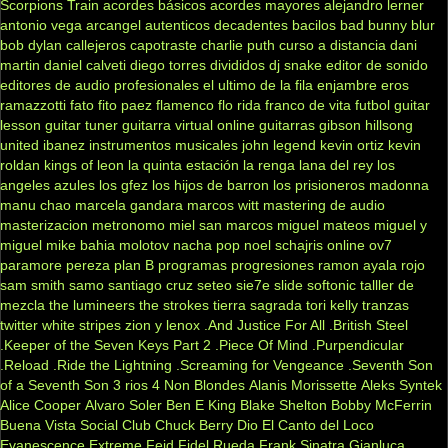
Scorpions
Train
acordes básicos
acordes mayores
alejandro lerner
antonio vega
arcangel
autenticos decadentes
bacilos
bad bunny
blur
bob dylan
callejeros
capotraste
charlie puth
curso a distancia
dani
martin
daniel calveti
diego torres
divididos
dj snake
editor de sonido
editores de audio profesionales
el ultimo de la fila
enjambre
eros
ramazzotti
fato
fito paez
flamenco
flo rida
franco de vita
futbol
guitar
lesson
guitar tuner
guitarra virtual online
guitarras gibson
hillsong
united
ibanez
instrumentos musicales
john legend
kevin ortiz
kevin
roldan
kings of leon
la quinta estación
la renga
lana del rey
los
angeles azules
los gfez
los hijos de barron
los prisioneros
madonna
manu chao
marcela gandara
marcos witt
mastering de audio
masterizacion
metronomo
miel san marcos
miguel mateos
miguel y
miguel
mike bahia
molotov
nacha pop
noel schajris
online
ov7
paramore
pereza
plan B
programas
progresiones
ramon ayala
rojo
sam smith
samo
santiago cruz
seteo
sie7e
slide
softonic
talller de
mezcla
the lumineers
the strokes
tierra sagrada
tori kelly
tranzas
twitter
white stripes
zion y lenox
.And Justice For All
.British Steel
.Keeper of the Seven Keys Part 2
.Piece Of Mind
.Purpendicular
.Reload
.Ride the Lightning
.Screaming for Vengeance
.Seventh Son
of a Seventh Son
3 rios
4 Non Blondes
Alanis Morissette
Aleks Syntek
Alice Cooper
Alvaro Soler
Ben E King
Blake Shelton
Bobby McFerrin
Buena Vista Social Club
Chuck Berry
Dio
El Canto del Loco
Evanescence
Extreme
Feid
Fidel Rueda
Frank Sinatra
Gianluca