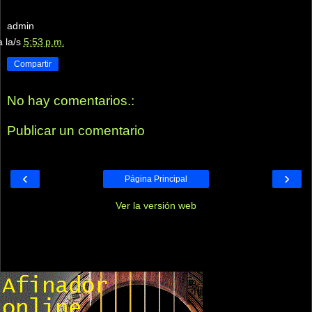
admin
a la/s
5:53 p.m.
Compartir
No hay comentarios.:
Publicar un comentario
‹
›
Página Principal
Ver la versión web