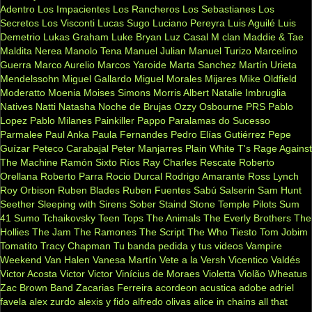
Adentro
Los Impacientes
Los Rancheros
Los Sebastianes
Los
Secretos
Los Visconti
Lucas Sugo
Luciano Pereyra
Luis Aguilé
Luis
Demetrio
Lukas Graham
Luke Bryan
Luz Casal
M clan
Maddie & Tae
Maldita Nerea
Manolo Tena
Manuel Julian
Manuel Turizo
Marcelino
Guerra
Marco Aurelio
Marcos Yaroide
Marta Sanchez
Martín Urieta
Mendelssohn
Miguel Gallardo
Miguel Morales
Mijares
Mike Oldfield
Moderatto
Moenia
Moises Simons
Morris Albert
Natalie Imbruglia
Natives
Natti Natasha
Noche de Brujas
Ozzy Osbourne
PRS
Pablo
Lopez
Pablo Milanes
Painkiller
Pappo
Paralamas do Sucesso
Parmalee
Paul Anka
Paula Fernandes
Pedro Elías Gutiérrez
Pepe
Guízar
Peteco Carabajal
Peter Manjarres
Plain White T's
Rage Against
The Machine
Ramón Sixto Ríos
Ray Charles
Rescate
Roberto
Orellana
Roberto Parra
Rocio Durcal
Rodrigo Amarante
Ross Lynch
Roy Orbison
Ruben Blades
Ruben Fuentes
Sabú
Salserin
Sam Hunt
Seether
Sleeping with Sirens
Sober
Staind
Stone Temple Pilots
Sum
41
Sumo
Tchaikovsky
Teen Tops
The Animals
The Everly Brothers
The
Hollies
The Jam
The Ramones
The Script
The Who
Tiesto
Tom Jobim
Tomatito
Tracy Chapman
Tu banda pedida y tus videos
Vampire
Weekend
Van Halen
Vanesa Martín
Vete a la Versh
Vicentico Valdés
Victor Acosta
Victor Victor
Vinícius de Moraes
Violetta
Violão
Wheatus
Zac Brown Band
Zacarias Ferreira
acordeon
acustica
adobe
adriel
favela
alex zurdo
alexis y fido
alfredo olivas
alice in chains
all that