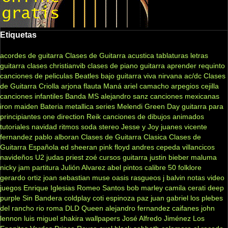
Etiquetas
acordes de guitarra
Clases de Guitarra acustica
tablaturas
letras
guitarra clases
christianvib
clases de piano
guitarra
aprender
requinto
canciones de peliculas
Beatles
bajo
guitarra viva
nirvana
ac/dc
Clases
de Guitarra Criolla
arjona
flauta
Maná
ariel camacho
arpegios
cejilla
canciones infantiles
Banda MS
alejandro sanz
canciones mexicanas
iron maiden
Bateria
metallica
series
Melendi
Green Day
guitarra para
principiantes
one direction
Reik
canciones de dibujos animados
tutoriales
navidad
ritmos
soda stereo
Jesse y Joy
juanes
vicente
fernandez
pablo alboran
Clases de Guitarra Clasica
Clases de
Guitarra Española
ed sheeran
pink floyd
andres cepeda
villancicos
navideños
U2
judas priest
zoé
cursos guitarra
justin bieber
maluma
nicky jam
partitura
Julión Alvarez
abel pintos
calibre 50
folklore
gerardo ortiz
joan sebastian
muse
oasis
rasgueos
j balvin
notas
video
juegos
Enrique Iglesias
Romeo Santos
bob marley
camila
cerati
deep
purple
Sin Bandera
coldplay
coti
espinoza paz
juan gabriel
los plebes
del rancho
rio roma
DLD
Queen
alejandro fernandez
caifanes
john
lennon
luis miguel
shakira
wallpapers
José Alfredo Jiménez
Los