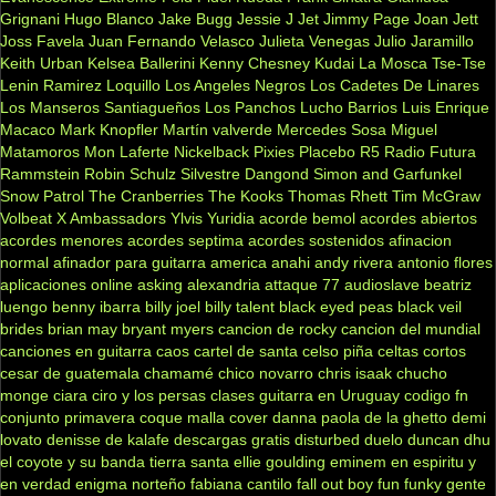
Grignani
Hugo Blanco
Jake Bugg
Jessie J
Jet
Jimmy Page
Joan Jett
Joss Favela
Juan Fernando Velasco
Julieta Venegas
Julio Jaramillo
Keith Urban
Kelsea Ballerini
Kenny Chesney
Kudai
La Mosca Tse-Tse
Lenin Ramirez
Loquillo
Los Angeles Negros
Los Cadetes De Linares
Los Manseros Santiagueños
Los Panchos
Lucho Barrios
Luis Enrique
Macaco
Mark Knopfler
Martín valverde
Mercedes Sosa
Miguel
Matamoros
Mon Laferte
Nickelback
Pixies
Placebo
R5
Radio Futura
Rammstein
Robin Schulz
Silvestre Dangond
Simon and Garfunkel
Snow Patrol
The Cranberries
The Kooks
Thomas Rhett
Tim McGraw
Volbeat
X Ambassadors
Ylvis
Yuridia
acorde bemol
acordes abiertos
acordes menores
acordes septima
acordes sostenidos
afinacion
normal
afinador para guitarra
america
anahi
andy rivera
antonio flores
aplicaciones online
asking alexandria
attaque 77
audioslave
beatriz
luengo
benny ibarra
billy joel
billy talent
black eyed peas
black veil
brides
brian may
bryant myers
cancion de rocky
cancion del mundial
canciones en guitarra
caos
cartel de santa
celso piña
celtas cortos
cesar de guatemala
chamamé
chico novarro
chris isaak
chucho
monge
ciara
ciro y los persas
clases guitarra en Uruguay
codigo fn
conjunto primavera
coque malla
cover
danna paola
de la ghetto
demi
lovato
denisse de kalafe
descargas gratis
disturbed
duelo
duncan dhu
el coyote y su banda tierra santa
ellie goulding
eminem
en espiritu y
en verdad
enigma norteño
fabiana cantilo
fall out boy
fun
funky
gente