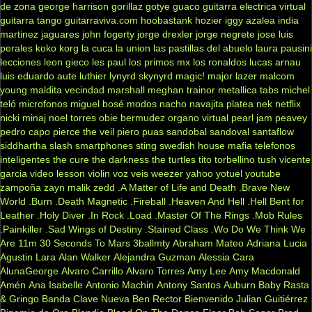
de zona
george harrison
gorillaz
gotye
guaco
guitarra electrica virtual
guitarra tango
guitarraviva.com
hoobastank
hozier
iggy azalea
india
martinez
jaguares
john fogerty
jorge drexler
jorge negrete
jose luis
perales
koko
korg
la cuca
la union
las pastillas del abuelo
laura pausini
lecciones
leon gieco
les paul
los primos mx
los ronaldos
lucas arnau
luis eduardo aute
luthier
lynyrd skynyrd
magic!
major lazer
malcom
young
maldita vecindad
marshall
meghan trainor
metallica tabs
michel
teló
microfonos
miguel bosé
modos
nacho
navajita platea
nek
netflix
nicki minaj
noel torres
obie bermudez
organo virtual
pearl jam
peavey
pedro capo
pierce the veil
piero
puas
sandobal
sandoval
santaflow
siddhartha
slash
smartphones
sting
swedish house mafia
telefonos
inteligentes
the cure
the darkness
the turtles
tito torbellino
tush
vicente
garcia
video lesson
violin
voz veis
weezer
yahoo
yotuel
youtube
zampoña
zayn malik
zedd
.A Matter of Life and Death
.Brave New
World
.Burn
.Death Magnetic
.Fireball
.Heaven And Hell
.Hell Bent for
Leather
.Holy Diver
.In Rock
.Load
.Master Of The Rings
.Mob Rules
.Painkiller
.Sad Wings of Destiny
.Stained Class
.Wo Do We Think We
Are
11m
30 Seconds To Mars
3ballmty
Abraham Mateo
Adriana Lucia
Agustin Lara
Alan Walker
Alejandra Guzman
Alessia Cara
AlunaGeorge
Alvaro Carrillo
Alvaro Torres
Amy Lee
Amy Macdonald
Amén
Ana Isabelle
Antonio Machin
Antony Santos
Auburn
Baby Rasta
& Gringo
Banda Clave Nueva
Ben Rector
Bienvenido Julian Guitiérrez