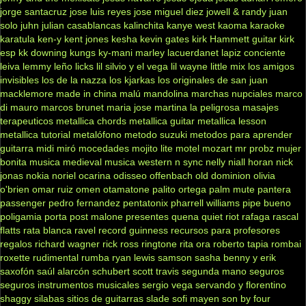
jorge santacruz
jose luis reyes
jose miguel diez
jowell & randy
juan
solo
juhn
julian casablancas
kalinchita
kanye west
kaoma
karaoke
karatula
ken-y
kent jones
kesha
kevin gates
kirk Hammett guitar
kirk
esp
kk downing
kungs
ky-mani marley
lacuerdanet
lapiz conciente
leiva
lemmy
leño
licks
lil silvio y el vega
lil wayne
little mix
los amigos
invisibles
los de la nazza
los kjarkas
los originales de san juan
macklemore
made in china
malú
mandolina
marchas nupciales
marco
di mauro
marcos brunet
maria jose
martina la peligrosa
masajes
terapeuticos
metallica chords
metallica guitar
metallica lesson
metallica tutorial
metalófono
metodo suzuki
metodos para aprender
guitarra
midi
miró
mocedades
mojito lite
motel
mozart
mr probz
mujer
bonita
musica medieval
musica western
n sync
nelly
niall horan
nick
jonas
nokia
noriel
ocarina
odisseo
offenbach
old dominion
olivia
o'brien
omar ruiz
omen
otamatone
palito ortega
palm mute
pantera
passenger
pedro fernandez
pentatonix
pharrell williams
pipe bueno
poligamia
porta
post malone
presentes
quena
quiet riot
rafaga
rascal
flatts
rata blanca
ravel
record guinness
recursos para profesores
regalos
richard wagner
rick ross
ringtone
rita ora
roberto tapia
rombai
roxette
rudimental
rumba
ryan lewis
samson
sasha benny y erik
saxofón
saúl alarcón
schubert
scott travis
segunda mano
seguros
seguros instrumentos musicales
sergio vega
servando y florentino
shaggy
silabas
sitios de guitarras
slade
sofi mayen
son by four