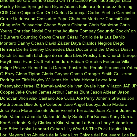
Binomio de Oro
Blondie
Blood On The Dance Floor
Bob Seger
Brad
Paisley
Bruce Springsteen
Bryan Adams
Bulmaro Bermúdez
Burning
CD9
Cafe Quijano
Carl Orff
Carlos Carabajal
Carlos Puebla
Carminho
Carrie Underwood
Cassadee Pope
Chabuco Martinez
ChachiGuitar
Chaqueño Palavecino
Chase Bryant
Chingon
Chris Stapleton
Chris
Young
Christian Nodal
Christina Aguilera
Compay Segundo
Cookin’ on
3 Burners
Counting Crows
Cream
César Portillo de la Luz
Danilo
Montero
Danny Ocean
David Záizar
Daya
Diablos Negros
Diego
Herrera
Dierks Bentley
Diomedes Diaz
Doctor and the Medics
Dustin
Lynch
Echosmith
El chapo de sinaloa
Elvis Presley
Eric Church
Europe
Eurythmics
Evan Craft
Extremoduro
Fabian Corrales
Federico Villa
Felipe Pelaez
Flume
Fools Garden
Foster the People
Francesco Yates
G-Eazy
Glenn Tipton
Gloria Gaynor
Gnash
Granger Smith
Guillermo
Rodríguez Fiffe
Hayley Williams
He Is We
Héctor Lavoe
Igor
Presnyakov
Israel IZ Kamakawiwo'ole
Ivan Ovalle
Ivan Villazon
JAF
JP
Cooper
Jake Owen
James Arthur
James Blunt
Jason Aldean
Jason
Donovan
Jhon Alex Castaño
Joe Cuba
Joe Perry
Johann Strauss
Jon
Pardi
Jonas Blue
Jorge Celedon
Jose Angel Bedoya
Jose Madero
Jose Vaca Flores
Joseíto
Juan Vicente Torrealba
Juan Záizar
Juancho
Polo Valencia
Juanito Makandé
Judy Santos
Kai
Kansas
Kany Garcia
Kar Accidents
Kelly Clarkson
Kiko Veneno
La Beriso
Lady Antebellum
Lee Brice
Lenka
Leonard Cohen
Lilly Wood & The Prick
Liquits
Lira
Lori Meyers
Los Abuelos de la Nada
Los Chicos del Boulevard
Los De