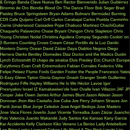
& Gringo
Banda Clave Nueva
Ben Rector
Bienvenido Julian Guitiérrez
Binomio de Oro
Blondie
Blood On The Dance Floor
Bob Seger
Brad
Paisley
Bruce Springsteen
Bryan Adams
Bulmaro Bermúdez
Burning
CD9
Cafe Quijano
Carl Orff
Carlos Carabajal
Carlos Puebla
Carminho
Carrie Underwood
Cassadee Pope
Chabuco Martinez
ChachiGuitar
Chaqueño Palavecino
Chase Bryant
Chingon
Chris Stapleton
Chris
Young
Christian Nodal
Christina Aguilera
Compay Segundo
Cookin’ on
3 Burners
Counting Crows
Cream
César Portillo de la Luz
Danilo
Montero
Danny Ocean
David Záizar
Daya
Diablos Negros
Diego
Herrera
Dierks Bentley
Diomedes Diaz
Doctor and the Medics
Dustin
Lynch
Echosmith
El chapo de sinaloa
Elvis Presley
Eric Church
Europe
Eurythmics
Evan Craft
Extremoduro
Fabian Corrales
Federico Villa
Felipe Pelaez
Flume
Fools Garden
Foster the People
Francesco Yates
G-Eazy
Glenn Tipton
Gloria Gaynor
Gnash
Granger Smith
Guillermo
Rodríguez Fiffe
Hayley Williams
He Is We
Héctor Lavoe
Igor
Presnyakov
Israel IZ Kamakawiwo'ole
Ivan Ovalle
Ivan Villazon
JAF
JP
Cooper
Jake Owen
James Arthur
James Blunt
Jason Aldean
Jason
Donovan
Jhon Alex Castaño
Joe Cuba
Joe Perry
Johann Strauss
Jon
Pardi
Jonas Blue
Jorge Celedon
Jose Angel Bedoya
Jose Madero
Jose Vaca Flores
Joseíto
Juan Vicente Torrealba
Juan Záizar
Juancho
Polo Valencia
Juanito Makandé
Judy Santos
Kai
Kansas
Kany Garcia
Kar Accidents
Kelly Clarkson
Kiko Veneno
La Beriso
Lady Antebellum
Lee Brice
Lenka
Leonard Cohen
Lilly Wood & The Prick
Liquits
Lira