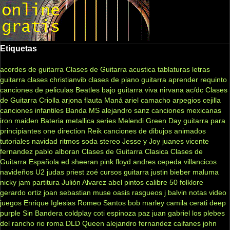
Etiquetas
acordes de guitarra
Clases de Guitarra acustica
tablaturas
letras
guitarra clases
christianvib
clases de piano
guitarra
aprender
requinto
canciones de peliculas
Beatles
bajo
guitarra viva
nirvana
ac/dc
Clases
de Guitarra Criolla
arjona
flauta
Maná
ariel camacho
arpegios
cejilla
canciones infantiles
Banda MS
alejandro sanz
canciones mexicanas
iron maiden
Bateria
metallica
series
Melendi
Green Day
guitarra para
principiantes
one direction
Reik
canciones de dibujos animados
tutoriales
navidad
ritmos
soda stereo
Jesse y Joy
juanes
vicente
fernandez
pablo alboran
Clases de Guitarra Clasica
Clases de
Guitarra Española
ed sheeran
pink floyd
andres cepeda
villancicos
navideños
U2
judas priest
zoé
cursos guitarra
justin bieber
maluma
nicky jam
partitura
Julión Alvarez
abel pintos
calibre 50
folklore
gerardo ortiz
joan sebastian
muse
oasis
rasgueos
j balvin
notas
video
juegos
Enrique Iglesias
Romeo Santos
bob marley
camila
cerati
deep
purple
Sin Bandera
coldplay
coti
espinoza paz
juan gabriel
los plebes
del rancho
rio roma
DLD
Queen
alejandro fernandez
caifanes
john