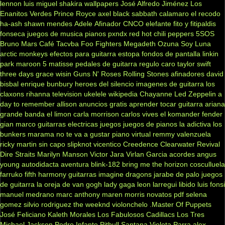
lennon
luis miguel
shakira
wallpapers
José Alfredo Jiménez
Los
Enanitos Verdes
Prince Royce
axel
black sabbath
calamaro
el recodo
ha-ash
shawn mendes
Adele
Afinador
CNCO
elefante
fito y fitipaldis
fonseca
juegos de musica
pianos
pxndx
red hot chili peppers
5SOS
Bruno Mars
Café Tacvba
Foo Fighters
Megadeth
Ozuna
Soy Luna
arctic monkeys
efectos para guitarra
estopa
fondos de pantalla
linkin
park
maroon 5
matisse
pedales de guitarra
regulo caro
taylor swift
three days grace
wisin
Guns N' Roses
Rolling Stones
afinadores
david
bisbal
enrique bunbury
heroes del silencio
imagenes de guitarra
los
claxons
rihanna
television
ukelele
wikipedia
Chayanne
Led Zeppelin
a
day to remember
allison
anuncios gratis
aprender tocar guitarra
ariana
grande
banda el limon
carla morrison
carlos vives
el komander
fender
gian marco
guitarras electricas
juegos
juegos de pianos
la adictiva
los
bunkers
marama
no te va a gustar
piano virtual
remmy valenzuela
ricky martin
sin capo
slipknot
vicentico
Creedence Clearwater Revival
Dire Straits
Marilyn Manson
Victor Jara
Virlan Garcia
acordes
angus
young
autodidacta
aventura
blink-182
bring me the horizon
cosculluela
farruko
fifth harmony
guitarras
imagine dragons
jarabe de palo
juegos
de guitarra
la oreja de van gogh
lady gaga
leon larregui
libido
luis fonsi
manuel medrano
marc anthony
maren morris
novatos
pdf
selena
gomez
silvio rodriguez
the weeknd
violonchelo
.Master Of Puppets
José Feliciano
Kaleth Morales
Los Fabulosos Cadillacs
Los Tres
Michael Jackson
Pedro Infante
Pitbull
Santana
Violeta Parra
alex