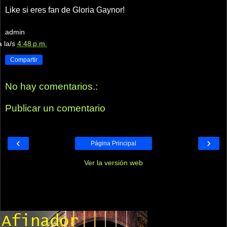
Like si eres fan de Gloria Gaynor!
admin
a la/s
4:48 p.m.
Compartir
No hay comentarios.:
Publicar un comentario
‹
›
Página Principal
Ver la versión web