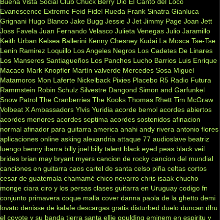
Buena Vista Social Club
Chuck Berry
Dio
El Canto del Loco
Evanescence
Extreme
Feid
Fidel Rueda
Frank Sinatra
Gianluca
Grignani
Hugo Blanco
Jake Bugg
Jessie J
Jet
Jimmy Page
Joan Jett
Joss Favela
Juan Fernando Velasco
Julieta Venegas
Julio Jaramillo
Keith Urban
Kelsea Ballerini
Kenny Chesney
Kudai
La Mosca Tse-Tse
Lenin Ramirez
Loquillo
Los Angeles Negros
Los Cadetes De Linares
Los Manseros Santiagueños
Los Panchos
Lucho Barrios
Luis Enrique
Macaco
Mark Knopfler
Martín valverde
Mercedes Sosa
Miguel
Matamoros
Mon Laferte
Nickelback
Pixies
Placebo
R5
Radio Futura
Rammstein
Robin Schulz
Silvestre Dangond
Simon and Garfunkel
Snow Patrol
The Cranberries
The Kooks
Thomas Rhett
Tim McGraw
Volbeat
X Ambassadors
Ylvis
Yuridia
acorde bemol
acordes abiertos
acordes menores
acordes septima
acordes sostenidos
afinacion
normal
afinador para guitarra
america
anahi
andy rivera
antonio flores
aplicaciones online
asking alexandria
attaque 77
audioslave
beatriz
luengo
benny ibarra
billy joel
billy talent
black eyed peas
black veil
brides
brian may
bryant myers
cancion de rocky
cancion del mundial
canciones en guitarra
caos
cartel de santa
celso piña
celtas cortos
cesar de guatemala
chamamé
chico novarro
chris isaak
chucho
monge
ciara
ciro y los persas
clases guitarra en Uruguay
codigo fn
conjunto primavera
coque malla
cover
danna paola
de la ghetto
demi
lovato
denisse de kalafe
descargas gratis
disturbed
duelo
duncan dhu
el coyote y su banda tierra santa
ellie goulding
eminem
en espiritu y