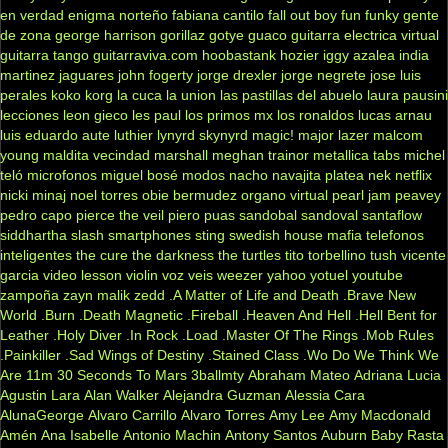
en verdad
enigma norteño
fabiana cantilo
fall out boy
fun
funky
gente
de zona
george harrison
gorillaz
gotye
guaco
guitarra electrica virtual
guitarra tango
guitarraviva.com
hoobastank
hozier
iggy azalea
india
martinez
jaguares
john fogerty
jorge drexler
jorge negrete
jose luis
perales
koko
korg
la cuca
la union
las pastillas del abuelo
laura pausini
lecciones
leon gieco
les paul
los primos mx
los ronaldos
lucas arnau
luis eduardo aute
luthier
lynyrd skynyrd
magic!
major lazer
malcom
young
maldita vecindad
marshall
meghan trainor
metallica tabs
michel
teló
microfonos
miguel bosé
modos
nacho
navajita platea
nek
netflix
nicki minaj
noel torres
obie bermudez
organo virtual
pearl jam
peavey
pedro capo
pierce the veil
piero
puas
sandobal
sandoval
santaflow
siddhartha
slash
smartphones
sting
swedish house mafia
telefonos
inteligentes
the cure
the darkness
the turtles
tito torbellino
tush
vicente
garcia
video lesson
violin
voz veis
weezer
yahoo
yotuel
youtube
zampoña
zayn malik
zedd
.A Matter of Life and Death
.Brave New
World
.Burn
.Death Magnetic
.Fireball
.Heaven And Hell
.Hell Bent for
Leather
.Holy Diver
.In Rock
.Load
.Master Of The Rings
.Mob Rules
.Painkiller
.Sad Wings of Destiny
.Stained Class
.Wo Do We Think We
Are
11m
30 Seconds To Mars
3ballmty
Abraham Mateo
Adriana Lucia
Agustin Lara
Alan Walker
Alejandra Guzman
Alessia Cara
AlunaGeorge
Alvaro Carrillo
Alvaro Torres
Amy Lee
Amy Macdonald
Amén
Ana Isabelle
Antonio Machin
Antony Santos
Auburn
Baby Rasta