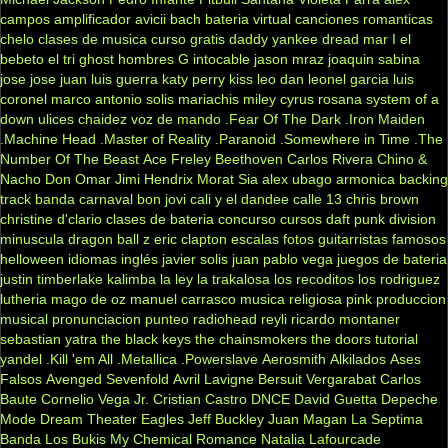
campos
amplificador
avicii
bach
bateria virtual
canciones romanticas
chelo
clases de musica
curso gratis
daddy yankee
dread mar I
el
bebeto
el tri
ghost
hombres G
intocable
jason mraz
joaquin sabina
jose jose
juan luis guerra
katy perry
kiss
leo dan
leonel garcia
luis
coronel
marco antonio solis
mariachis
miley cyrus
rosana
system of a
down
ulices chaidez
voz de mando
.Fear Of The Dark
.Iron Maiden
.Machine Head
.Master of Reality
.Paranoid
.Somewhere in Time
.The
Number Of The Beast
Ace Freley
Beethoven
Carlos Rivera
Chino &
Nacho
Don Omar
Jimi Hendrix
Morat
Sia
alex ubago
armonica
backing
track
banda carnaval
bon jovi
cali y el dandee
calle 13
chris brown
christine d'clario
clases de bateria
concurso
cursos
daft punk
division
minuscula
dragon ball z
eric clapton
escalas
fotos
guitarristas famosos
helloween
idiomas
inglés
javier solis
juan pablo vega
juegos de bateria
justin timberlake
kalimba
la ley
la trakalosa
los recoditos
los rodriguez
lutheria
mago de oz
manuel carrasco
musica religiosa
pink
produccion
musical
pronunciacion
punteo
radiohead
reyli
ricardo montaner
sebastian yatra
the black keys
the chainsmokers
the doors
tutorial
yandel
.Kill 'em All
.Metallica
.Powerslave
Aerosmith
Alkilados
Ases
Falsos
Avenged Sevenfold
Avril Lavigne
Bersuit Vergarabat
Carlos
Baute
Cornelio Vega Jr.
Cristian Castro
DNCE
David Guetta
Depeche
Mode
Dream Theater
Eagles
Jeff Buckley
Juan Magan
La Septima
Banda
Los Bukis
My Chemical Romance
Natalia Lafourcade