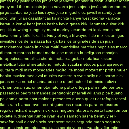
james bay
javier rosas
jaz jacob
jeanette
jennifer hudson
jennifer lopez
jenny and the mexicats
jesus navarro
jesus ojeda
jesús adrian romero
jorge santacruz
jose luis reyes
jose miguel diez
jowell & randy
juan
solo
juhn
julian casablancas
kalinchita
kanye west
kaoma
karaoke
karatula
ken-y
kent jones
kesha
kevin gates
kirk Hammett guitar
kirk
esp
kk downing
kungs
ky-mani marley
lacuerdanet
lapiz conciente
leiva
lemmy
leño
licks
lil silvio y el vega
lil wayne
little mix
los amigos
invisibles
los de la nazza
los kjarkas
los originales de san juan
macklemore
made in china
malú
mandolina
marchas nupciales
marco
di mauro
marcos brunet
maria jose
martina la peligrosa
masajes
terapeuticos
metallica chords
metallica guitar
metallica lesson
metallica tutorial
metalófono
metodo suzuki
metodos para aprender
guitarra
midi
miró
mocedades
mojito lite
motel
mozart
mr probz
mujer
bonita
musica medieval
musica western
n sync
nelly
niall horan
nick
jonas
nokia
noriel
ocarina
odisseo
offenbach
old dominion
olivia
o'brien
omar ruiz
omen
otamatone
palito ortega
palm mute
pantera
passenger
pedro fernandez
pentatonix
pharrell williams
pipe bueno
poligamia
porta
post malone
presentes
quena
quiet riot
rafaga
rascal
flatts
rata blanca
ravel
record guinness
recursos para profesores
regalos
richard wagner
rick ross
ringtone
rita ora
roberto tapia
rombai
roxette
rudimental
rumba
ryan lewis
samson
sasha benny y erik
saxofón
saúl alarcón
schubert
scott travis
segunda mano
seguros
seguros instrumentos musicales
sergio vega
servando y florentino