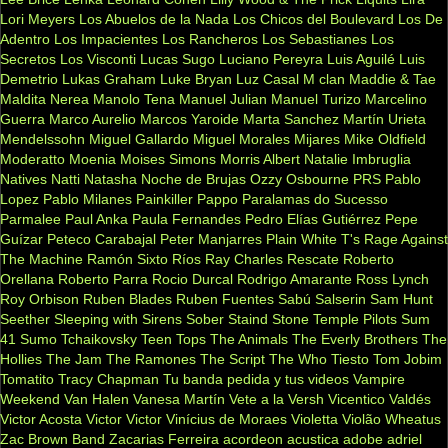
Lori Meyers
Los Abuelos de la Nada
Los Chicos del Boulevard
Los De
Adentro
Los Impacientes
Los Rancheros
Los Sebastianes
Los
Secretos
Los Visconti
Lucas Sugo
Luciano Pereyra
Luis Aguilé
Luis
Demetrio
Lukas Graham
Luke Bryan
Luz Casal
M clan
Maddie & Tae
Maldita Nerea
Manolo Tena
Manuel Julian
Manuel Turizo
Marcelino
Guerra
Marco Aurelio
Marcos Yaroide
Marta Sanchez
Martín Urieta
Mendelssohn
Miguel Gallardo
Miguel Morales
Mijares
Mike Oldfield
Moderatto
Moenia
Moises Simons
Morris Albert
Natalie Imbruglia
Natives
Natti Natasha
Noche de Brujas
Ozzy Osbourne
PRS
Pablo
Lopez
Pablo Milanes
Painkiller
Pappo
Paralamas do Sucesso
Parmalee
Paul Anka
Paula Fernandes
Pedro Elías Gutiérrez
Pepe
Guízar
Peteco Carabajal
Peter Manjarres
Plain White T's
Rage Against
The Machine
Ramón Sixto Ríos
Ray Charles
Rescate
Roberto
Orellana
Roberto Parra
Rocio Durcal
Rodrigo Amarante
Ross Lynch
Roy Orbison
Ruben Blades
Ruben Fuentes
Sabú
Salserin
Sam Hunt
Seether
Sleeping with Sirens
Sober
Staind
Stone Temple Pilots
Sum
41
Sumo
Tchaikovsky
Teen Tops
The Animals
The Everly Brothers
The
Hollies
The Jam
The Ramones
The Script
The Who
Tiesto
Tom Jobim
Tomatito
Tracy Chapman
Tu banda pedida y tus videos
Vampire
Weekend
Van Halen
Vanesa Martín
Vete a la Versh
Vicentico Valdés
Victor Acosta
Victor Victor
Vinícius de Moraes
Violetta
Violão
Wheatus
Zac Brown Band
Zacarias Ferreira
acordeon
acustica
adobe
adriel