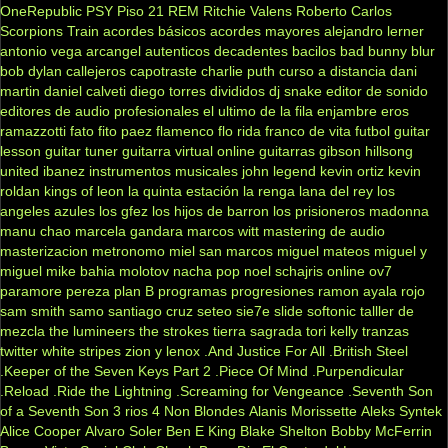
OneRepublic
PSY
Piso 21
REM
Ritchie Valens
Roberto Carlos
Scorpions
Train
acordes básicos
acordes mayores
alejandro lerner
antonio vega
arcangel
autenticos decadentes
bacilos
bad bunny
blur
bob dylan
callejeros
capotraste
charlie puth
curso a distancia
dani
martin
daniel calveti
diego torres
divididos
dj snake
editor de sonido
editores de audio profesionales
el ultimo de la fila
enjambre
eros
ramazzotti
fato
fito paez
flamenco
flo rida
franco de vita
futbol
guitar
lesson
guitar tuner
guitarra virtual online
guitarras gibson
hillsong
united
ibanez
instrumentos musicales
john legend
kevin ortiz
kevin
roldan
kings of leon
la quinta estación
la renga
lana del rey
los
angeles azules
los gfez
los hijos de barron
los prisioneros
madonna
manu chao
marcela gandara
marcos witt
mastering de audio
masterizacion
metronomo
miel san marcos
miguel mateos
miguel y
miguel
mike bahia
molotov
nacha pop
noel schajris
online
ov7
paramore
pereza
plan B
programas
progresiones
ramon ayala
rojo
sam smith
samo
santiago cruz
seteo
sie7e
slide
softonic
talller de
mezcla
the lumineers
the strokes
tierra sagrada
tori kelly
tranzas
twitter
white stripes
zion y lenox
.And Justice For All
.British Steel
.Keeper of the Seven Keys Part 2
.Piece Of Mind
.Purpendicular
.Reload
.Ride the Lightning
.Screaming for Vengeance
.Seventh Son
of a Seventh Son
3 rios
4 Non Blondes
Alanis Morissette
Aleks Syntek
Alice Cooper
Alvaro Soler
Ben E King
Blake Shelton
Bobby McFerrin