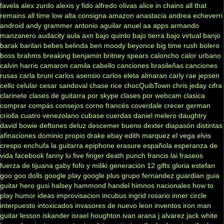
favela
alex zurdo
alexis y fido
alfredo olivas
alice in chains
all that
remains
all time low
alta consigna
amazon
anastacia
andrea echeverri
android
andy grammer
antonio aguilar
anuel aa
apps
armando
manzanero
audacity
aula
axn
bajo quinto
bajo tierra
bajo virtual
banjo
barak
barilari
bebes
belinda
ben moody
beyonce
big time rush
bolero
boss
brahms
breaking benjamin
britney spears
caloncho
calor urbano
calvin harris
camaron
camila cabello
canciones brasileñas
canciones
rusas
carla bruni
carlos asensio
carlos eleta almaran
carly rae jepsen
cello
celular
cesar sandoval
chase rice
chocQuibTown
chris jeday
cifra
clarinete
clases de guitarra por skype
clases por webcam
clasica
comprar
compás
consejos
corno francés
coverdale
crecer german
criolla
cuatro venezolano
cubase
cuerdas
daniel melero
daughtry
david bowie
deftones
deluz
descemer bueno
dexter
diapasón
distintas
afinaciones
dominio propio
drake
ebay
edith marquez
el vega
elvis
crespo
enchufa la guitarra
epiphone
erasure
española
esperanza de
vida
facebook
fanny lu
five finger death punch
francis lai
fraseos
fuerza de tijuana
gaby fofo y miliki
generación 12
gifts
gloria estefan
goo goo dolls
google play
google plus
grupo fernandez
guardian
guia
guitar hero
gusi
halsey
hammond
handel
himnos nacionales
how to
play
humor
ideas
improvisacion
incubus
ingrid rosario
inner circle
interpuesto
intoxicados
invasores de nuevo leon
inventos
iron man
guitar lesson
iskander
israel houghton
ivan arana
j alvarez
jack white