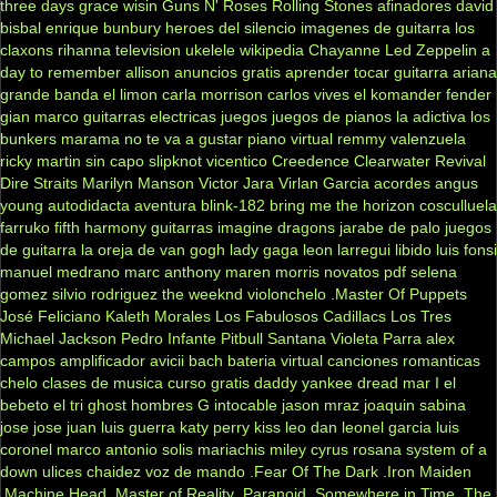
three days grace
wisin
Guns N' Roses
Rolling Stones
afinadores
david
bisbal
enrique bunbury
heroes del silencio
imagenes de guitarra
los
claxons
rihanna
television
ukelele
wikipedia
Chayanne
Led Zeppelin
a
day to remember
allison
anuncios gratis
aprender tocar guitarra
ariana
grande
banda el limon
carla morrison
carlos vives
el komander
fender
gian marco
guitarras electricas
juegos
juegos de pianos
la adictiva
los
bunkers
marama
no te va a gustar
piano virtual
remmy valenzuela
ricky martin
sin capo
slipknot
vicentico
Creedence Clearwater Revival
Dire Straits
Marilyn Manson
Victor Jara
Virlan Garcia
acordes
angus
young
autodidacta
aventura
blink-182
bring me the horizon
cosculluela
farruko
fifth harmony
guitarras
imagine dragons
jarabe de palo
juegos
de guitarra
la oreja de van gogh
lady gaga
leon larregui
libido
luis fonsi
manuel medrano
marc anthony
maren morris
novatos
pdf
selena
gomez
silvio rodriguez
the weeknd
violonchelo
.Master Of Puppets
José Feliciano
Kaleth Morales
Los Fabulosos Cadillacs
Los Tres
Michael Jackson
Pedro Infante
Pitbull
Santana
Violeta Parra
alex
campos
amplificador
avicii
bach
bateria virtual
canciones romanticas
chelo
clases de musica
curso gratis
daddy yankee
dread mar I
el
bebeto
el tri
ghost
hombres G
intocable
jason mraz
joaquin sabina
jose jose
juan luis guerra
katy perry
kiss
leo dan
leonel garcia
luis
coronel
marco antonio solis
mariachis
miley cyrus
rosana
system of a
down
ulices chaidez
voz de mando
.Fear Of The Dark
.Iron Maiden
.Machine Head
.Master of Reality
.Paranoid
.Somewhere in Time
.The