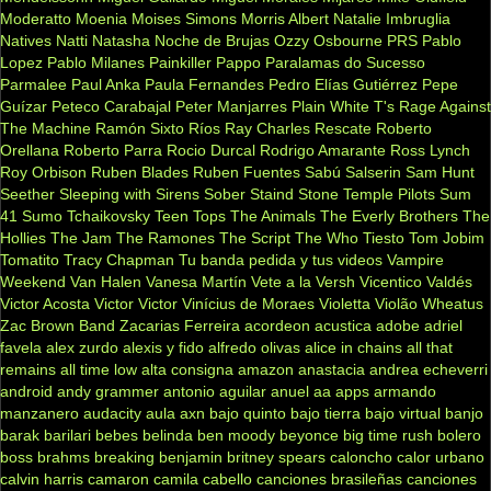
Moderatto
Moenia
Moises Simons
Morris Albert
Natalie Imbruglia
Natives
Natti Natasha
Noche de Brujas
Ozzy Osbourne
PRS
Pablo
Lopez
Pablo Milanes
Painkiller
Pappo
Paralamas do Sucesso
Parmalee
Paul Anka
Paula Fernandes
Pedro Elías Gutiérrez
Pepe
Guízar
Peteco Carabajal
Peter Manjarres
Plain White T's
Rage Against
The Machine
Ramón Sixto Ríos
Ray Charles
Rescate
Roberto
Orellana
Roberto Parra
Rocio Durcal
Rodrigo Amarante
Ross Lynch
Roy Orbison
Ruben Blades
Ruben Fuentes
Sabú
Salserin
Sam Hunt
Seether
Sleeping with Sirens
Sober
Staind
Stone Temple Pilots
Sum
41
Sumo
Tchaikovsky
Teen Tops
The Animals
The Everly Brothers
The
Hollies
The Jam
The Ramones
The Script
The Who
Tiesto
Tom Jobim
Tomatito
Tracy Chapman
Tu banda pedida y tus videos
Vampire
Weekend
Van Halen
Vanesa Martín
Vete a la Versh
Vicentico Valdés
Victor Acosta
Victor Victor
Vinícius de Moraes
Violetta
Violão
Wheatus
Zac Brown Band
Zacarias Ferreira
acordeon
acustica
adobe
adriel
favela
alex zurdo
alexis y fido
alfredo olivas
alice in chains
all that
remains
all time low
alta consigna
amazon
anastacia
andrea echeverri
android
andy grammer
antonio aguilar
anuel aa
apps
armando
manzanero
audacity
aula
axn
bajo quinto
bajo tierra
bajo virtual
banjo
barak
barilari
bebes
belinda
ben moody
beyonce
big time rush
bolero
boss
brahms
breaking benjamin
britney spears
caloncho
calor urbano
calvin harris
camaron
camila cabello
canciones brasileñas
canciones