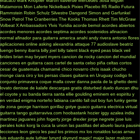
Macaco
Mark Knopfler
Martín valverde
Mercedes Sosa
Miguel
Matamoros
Mon Laferte
Nickelback
Pixies
Placebo
R5
Radio Futura
Rammstein
Robin Schulz
Silvestre Dangond
Simon and Garfunkel
Snow Patrol
The Cranberries
The Kooks
Thomas Rhett
Tim McGraw
Volbeat
X Ambassadors
Ylvis
Yuridia
acorde bemol
acordes abiertos
acordes menores
acordes septima
acordes sostenidos
afinacion
normal
afinador para guitarra
america
anahi
andy rivera
antonio flores
aplicaciones online
asking alexandria
attaque 77
audioslave
beatriz
luengo
benny ibarra
billy joel
billy talent
black eyed peas
black veil
brides
brian may
bryant myers
cancion de rocky
cancion del mundial
canciones en guitarra
caos
cartel de santa
celso piña
celtas cortos
cesar de guatemala
chamamé
chico novarro
chris isaak
chucho
monge
ciara
ciro y los persas
clases guitarra en Uruguay
codigo fn
conjunto primavera
coque malla
cover
danna paola
de la ghetto
demi
lovato
denisse de kalafe
descargas gratis
disturbed
duelo
duncan dhu
el coyote y su banda tierra santa
ellie goulding
eminem
en espiritu y
en verdad
enigma norteño
fabiana cantilo
fall out boy
fun
funky
gente
de zona
george harrison
gorillaz
gotye
guaco
guitarra electrica virtual
guitarra tango
guitarraviva.com
hoobastank
hozier
iggy azalea
india
martinez
jaguares
john fogerty
jorge drexler
jorge negrete
jose luis
perales
koko
korg
la cuca
la union
las pastillas del abuelo
laura pausini
lecciones
leon gieco
les paul
los primos mx
los ronaldos
lucas arnau
luis eduardo aute
luthier
lynyrd skynyrd
magic!
major lazer
malcom