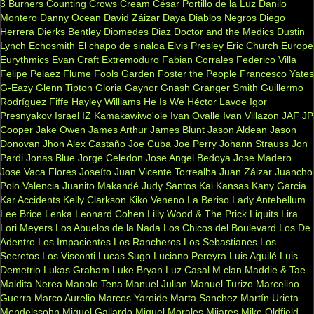
3 Burners
Counting Crows
Cream
César Portillo de la Luz
Danilo
Montero
Danny Ocean
David Záizar
Daya
Diablos Negros
Diego
Herrera
Dierks Bentley
Diomedes Diaz
Doctor and the Medics
Dustin
Lynch
Echosmith
El chapo de sinaloa
Elvis Presley
Eric Church
Europe
Eurythmics
Evan Craft
Extremoduro
Fabian Corrales
Federico Villa
Felipe Pelaez
Flume
Fools Garden
Foster the People
Francesco Yates
G-Eazy
Glenn Tipton
Gloria Gaynor
Gnash
Granger Smith
Guillermo
Rodríguez Fiffe
Hayley Williams
He Is We
Héctor Lavoe
Igor
Presnyakov
Israel IZ Kamakawiwo'ole
Ivan Ovalle
Ivan Villazon
JAF
JP
Cooper
Jake Owen
James Arthur
James Blunt
Jason Aldean
Jason
Donovan
Jhon Alex Castaño
Joe Cuba
Joe Perry
Johann Strauss
Jon
Pardi
Jonas Blue
Jorge Celedon
Jose Angel Bedoya
Jose Madero
Jose Vaca Flores
Joseíto
Juan Vicente Torrealba
Juan Záizar
Juancho
Polo Valencia
Juanito Makandé
Judy Santos
Kai
Kansas
Kany Garcia
Kar Accidents
Kelly Clarkson
Kiko Veneno
La Beriso
Lady Antebellum
Lee Brice
Lenka
Leonard Cohen
Lilly Wood & The Prick
Liquits
Lira
Lori Meyers
Los Abuelos de la Nada
Los Chicos del Boulevard
Los De
Adentro
Los Impacientes
Los Rancheros
Los Sebastianes
Los
Secretos
Los Visconti
Lucas Sugo
Luciano Pereyra
Luis Aguilé
Luis
Demetrio
Lukas Graham
Luke Bryan
Luz Casal
M clan
Maddie & Tae
Maldita Nerea
Manolo Tena
Manuel Julian
Manuel Turizo
Marcelino
Guerra
Marco Aurelio
Marcos Yaroide
Marta Sanchez
Martín Urieta
Mendelssohn
Miguel Gallardo
Miguel Morales
Mijares
Mike Oldfield