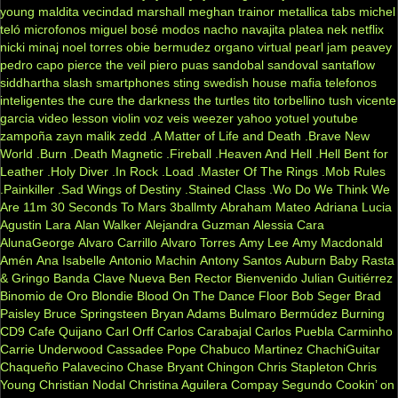
young
maldita vecindad
marshall
meghan trainor
metallica tabs
michel
teló
microfonos
miguel bosé
modos
nacho
navajita platea
nek
netflix
nicki minaj
noel torres
obie bermudez
organo virtual
pearl jam
peavey
pedro capo
pierce the veil
piero
puas
sandobal
sandoval
santaflow
siddhartha
slash
smartphones
sting
swedish house mafia
telefonos
inteligentes
the cure
the darkness
the turtles
tito torbellino
tush
vicente
garcia
video lesson
violin
voz veis
weezer
yahoo
yotuel
youtube
zampoña
zayn malik
zedd
.A Matter of Life and Death
.Brave New
World
.Burn
.Death Magnetic
.Fireball
.Heaven And Hell
.Hell Bent for
Leather
.Holy Diver
.In Rock
.Load
.Master Of The Rings
.Mob Rules
.Painkiller
.Sad Wings of Destiny
.Stained Class
.Wo Do We Think We
Are
11m
30 Seconds To Mars
3ballmty
Abraham Mateo
Adriana Lucia
Agustin Lara
Alan Walker
Alejandra Guzman
Alessia Cara
AlunaGeorge
Alvaro Carrillo
Alvaro Torres
Amy Lee
Amy Macdonald
Amén
Ana Isabelle
Antonio Machin
Antony Santos
Auburn
Baby Rasta
& Gringo
Banda Clave Nueva
Ben Rector
Bienvenido Julian Guitiérrez
Binomio de Oro
Blondie
Blood On The Dance Floor
Bob Seger
Brad
Paisley
Bruce Springsteen
Bryan Adams
Bulmaro Bermúdez
Burning
CD9
Cafe Quijano
Carl Orff
Carlos Carabajal
Carlos Puebla
Carminho
Carrie Underwood
Cassadee Pope
Chabuco Martinez
ChachiGuitar
Chaqueño Palavecino
Chase Bryant
Chingon
Chris Stapleton
Chris
Young
Christian Nodal
Christina Aguilera
Compay Segundo
Cookin’ on