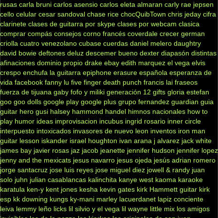
rusas
carla bruni
carlos asensio
carlos eleta almaran
carly rae jepsen
cello
celular
cesar sandoval
chase rice
chocQuibTown
chris jeday
cifra
clarinete
clases de guitarra por skype
clases por webcam
clasica
comprar
compás
consejos
corno francés
coverdale
crecer german
criolla
cuatro venezolano
cubase
cuerdas
daniel melero
daughtry
david bowie
deftones
deluz
descemer bueno
dexter
diapasón
distintas
afinaciones
dominio propio
drake
ebay
edith marquez
el vega
elvis
crespo
enchufa la guitarra
epiphone
erasure
española
esperanza de
vida
facebook
fanny lu
five finger death punch
francis lai
fraseos
fuerza de tijuana
gaby fofo y miliki
generación 12
gifts
gloria estefan
goo goo dolls
google play
google plus
grupo fernandez
guardian
guia
guitar hero
gusi
halsey
hammond
handel
himnos nacionales
how to
play
humor
ideas
improvisacion
incubus
ingrid rosario
inner circle
interpuesto
intoxicados
invasores de nuevo leon
inventos
iron man
guitar lesson
iskander
israel houghton
ivan arana
j alvarez
jack white
james bay
javier rosas
jaz jacob
jeanette
jennifer hudson
jennifer lopez
jenny and the mexicats
jesus navarro
jesus ojeda
jesús adrian romero
jorge santacruz
jose luis reyes
jose miguel diez
jowell & randy
juan
solo
juhn
julian casablancas
kalinchita
kanye west
kaoma
karaoke
karatula
ken-y
kent jones
kesha
kevin gates
kirk Hammett guitar
kirk
esp
kk downing
kungs
ky-mani marley
lacuerdanet
lapiz conciente
leiva
lemmy
leño
licks
lil silvio y el vega
lil wayne
little mix
los amigos