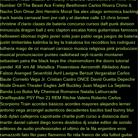
Number Of The Beast
Ace Freley
Beethoven
Carlos Rivera
Chino &
Nacho
Don Omar
Jimi Hendrix
Morat
Sia
alex ubago
armonica
backing
track
banda carnaval
bon jovi
cali y el dandee
calle 13
chris brown
christine d'clario
clases de bateria
concurso
cursos
daft punk
division
minuscula
dragon ball z
eric clapton
escalas
fotos
guitarristas famosos
helloween
idiomas
inglés
javier solis
juan pablo vega
juegos de bateria
justin timberlake
kalimba
la ley
la trakalosa
los recoditos
los rodriguez
lutheria
mago de oz
manuel carrasco
musica religiosa
pink
produccion
musical
pronunciacion
punteo
radiohead
reyli
ricardo montaner
sebastian yatra
the black keys
the chainsmokers
the doors
tutorial
yandel
.Kill 'em All
.Metallica
.Powerslave
Aerosmith
Alkilados
Ases
Falsos
Avenged Sevenfold
Avril Lavigne
Bersuit Vergarabat
Carlos
Baute
Cornelio Vega Jr.
Cristian Castro
DNCE
David Guetta
Depeche
Mode
Dream Theater
Eagles
Jeff Buckley
Juan Magan
La Septima
Banda
Los Bukis
My Chemical Romance
Natalia Lafourcade
OneRepublic
PSY
Piso 21
REM
Ritchie Valens
Roberto Carlos
Scorpions
Train
acordes básicos
acordes mayores
alejandro lerner
antonio vega
arcangel
autenticos decadentes
bacilos
bad bunny
blur
bob dylan
callejeros
capotraste
charlie puth
curso a distancia
dani
martin
daniel calveti
diego torres
divididos
dj snake
editor de sonido
editores de audio profesionales
el ultimo de la fila
enjambre
eros
ramazzotti
fato
fito paez
flamenco
flo rida
franco de vita
futbol
guitar