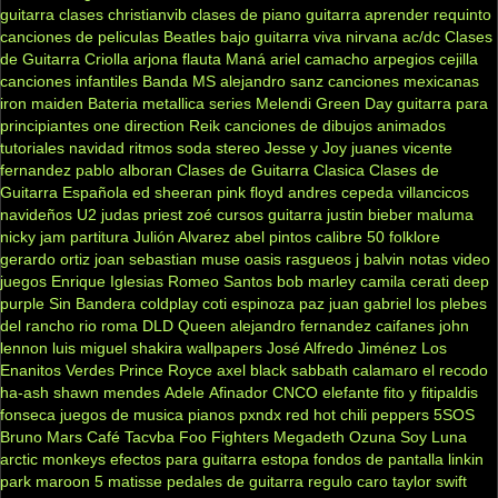
guitarra clases
christianvib
clases de piano
guitarra
aprender
requinto
canciones de peliculas
Beatles
bajo
guitarra viva
nirvana
ac/dc
Clases
de Guitarra Criolla
arjona
flauta
Maná
ariel camacho
arpegios
cejilla
canciones infantiles
Banda MS
alejandro sanz
canciones mexicanas
iron maiden
Bateria
metallica
series
Melendi
Green Day
guitarra para
principiantes
one direction
Reik
canciones de dibujos animados
tutoriales
navidad
ritmos
soda stereo
Jesse y Joy
juanes
vicente
fernandez
pablo alboran
Clases de Guitarra Clasica
Clases de
Guitarra Española
ed sheeran
pink floyd
andres cepeda
villancicos
navideños
U2
judas priest
zoé
cursos guitarra
justin bieber
maluma
nicky jam
partitura
Julión Alvarez
abel pintos
calibre 50
folklore
gerardo ortiz
joan sebastian
muse
oasis
rasgueos
j balvin
notas
video
juegos
Enrique Iglesias
Romeo Santos
bob marley
camila
cerati
deep
purple
Sin Bandera
coldplay
coti
espinoza paz
juan gabriel
los plebes
del rancho
rio roma
DLD
Queen
alejandro fernandez
caifanes
john
lennon
luis miguel
shakira
wallpapers
José Alfredo Jiménez
Los
Enanitos Verdes
Prince Royce
axel
black sabbath
calamaro
el recodo
ha-ash
shawn mendes
Adele
Afinador
CNCO
elefante
fito y fitipaldis
fonseca
juegos de musica
pianos
pxndx
red hot chili peppers
5SOS
Bruno Mars
Café Tacvba
Foo Fighters
Megadeth
Ozuna
Soy Luna
arctic monkeys
efectos para guitarra
estopa
fondos de pantalla
linkin
park
maroon 5
matisse
pedales de guitarra
regulo caro
taylor swift