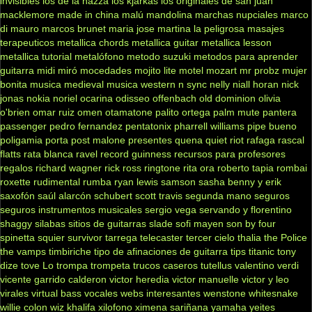
invisibles
los de la nazza
los kjarkas
los originales de san juan
macklemore
made in china
malú
mandolina
marchas nupciales
marco
di mauro
marcos brunet
maria jose
martina la peligrosa
masajes
terapeuticos
metallica chords
metallica guitar
metallica lesson
metallica tutorial
metalófono
metodo suzuki
metodos para aprender
guitarra
midi
miró
mocedades
mojito lite
motel
mozart
mr probz
mujer
bonita
musica medieval
musica western
n sync
nelly
niall horan
nick
jonas
nokia
noriel
ocarina
odisseo
offenbach
old dominion
olivia
o'brien
omar ruiz
omen
otamatone
palito ortega
palm mute
pantera
passenger
pedro fernandez
pentatonix
pharrell williams
pipe bueno
poligamia
porta
post malone
presentes
quena
quiet riot
rafaga
rascal
flatts
rata blanca
ravel
record guinness
recursos para profesores
regalos
richard wagner
rick ross
ringtone
rita ora
roberto tapia
rombai
roxette
rudimental
rumba
ryan lewis
samson
sasha benny y erik
saxofón
saúl alarcón
schubert
scott travis
segunda mano
seguros
seguros instrumentos musicales
sergio vega
servando y florentino
shaggy
silabas
sitios de guitarras
slade
sofi mayen
son by four
spinetta
squier
survivor
tarrega
telecaster
tercer cielo
thalia
the Police
the vamps
timbiriche
tipo de afinaciones de guitarra
tips
titanic
tony
dize
tove Lo
trompa
trompeta
trucos caseros
tutellus
valentino
verdi
vicente garrido calderon
victor heredia
victor manuelle
victor y leo
virales
virtual bass
vocales
webs interesantes
wenstone
whitesnake
willie colon
wiz khalifa
xilofono
ximena sariñana
yamaha
yeites