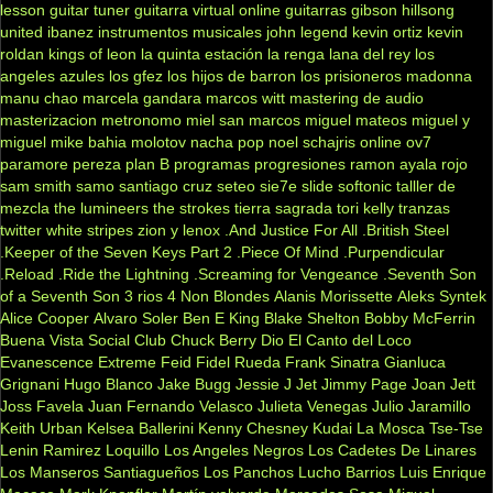
lesson
guitar tuner
guitarra virtual online
guitarras gibson
hillsong
united
ibanez
instrumentos musicales
john legend
kevin ortiz
kevin
roldan
kings of leon
la quinta estación
la renga
lana del rey
los
angeles azules
los gfez
los hijos de barron
los prisioneros
madonna
manu chao
marcela gandara
marcos witt
mastering de audio
masterizacion
metronomo
miel san marcos
miguel mateos
miguel y
miguel
mike bahia
molotov
nacha pop
noel schajris
online
ov7
paramore
pereza
plan B
programas
progresiones
ramon ayala
rojo
sam smith
samo
santiago cruz
seteo
sie7e
slide
softonic
talller de
mezcla
the lumineers
the strokes
tierra sagrada
tori kelly
tranzas
twitter
white stripes
zion y lenox
.And Justice For All
.British Steel
.Keeper of the Seven Keys Part 2
.Piece Of Mind
.Purpendicular
.Reload
.Ride the Lightning
.Screaming for Vengeance
.Seventh Son
of a Seventh Son
3 rios
4 Non Blondes
Alanis Morissette
Aleks Syntek
Alice Cooper
Alvaro Soler
Ben E King
Blake Shelton
Bobby McFerrin
Buena Vista Social Club
Chuck Berry
Dio
El Canto del Loco
Evanescence
Extreme
Feid
Fidel Rueda
Frank Sinatra
Gianluca
Grignani
Hugo Blanco
Jake Bugg
Jessie J
Jet
Jimmy Page
Joan Jett
Joss Favela
Juan Fernando Velasco
Julieta Venegas
Julio Jaramillo
Keith Urban
Kelsea Ballerini
Kenny Chesney
Kudai
La Mosca Tse-Tse
Lenin Ramirez
Loquillo
Los Angeles Negros
Los Cadetes De Linares
Los Manseros Santiagueños
Los Panchos
Lucho Barrios
Luis Enrique