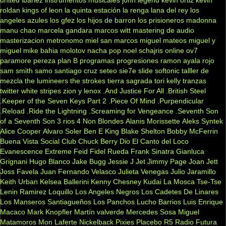
roldan
kings of leon
la quinta estación
la renga
lana del rey
los
angeles azules
los gfez
los hijos de barron
los prisioneros
madonna
manu chao
marcela gandara
marcos witt
mastering de audio
masterizacion
metronomo
miel san marcos
miguel mateos
miguel y
miguel
mike bahia
molotov
nacha pop
noel schajris
online
ov7
paramore
pereza
plan B
programas
progresiones
ramon ayala
rojo
sam smith
samo
santiago cruz
seteo
sie7e
slide
softonic
talller de
mezcla
the lumineers
the strokes
tierra sagrada
tori kelly
tranzas
twitter
white stripes
zion y lenox
.And Justice For All
.British Steel
.Keeper of the Seven Keys Part 2
.Piece Of Mind
.Purpendicular
.Reload
.Ride the Lightning
.Screaming for Vengeance
.Seventh Son
of a Seventh Son
3 rios
4 Non Blondes
Alanis Morissette
Aleks Syntek
Alice Cooper
Alvaro Soler
Ben E King
Blake Shelton
Bobby McFerrin
Buena Vista Social Club
Chuck Berry
Dio
El Canto del Loco
Evanescence
Extreme
Feid
Fidel Rueda
Frank Sinatra
Gianluca
Grignani
Hugo Blanco
Jake Bugg
Jessie J
Jet
Jimmy Page
Joan Jett
Joss Favela
Juan Fernando Velasco
Julieta Venegas
Julio Jaramillo
Keith Urban
Kelsea Ballerini
Kenny Chesney
Kudai
La Mosca Tse-Tse
Lenin Ramirez
Loquillo
Los Angeles Negros
Los Cadetes De Linares
Los Manseros Santiagueños
Los Panchos
Lucho Barrios
Luis Enrique
Macaco
Mark Knopfler
Martín valverde
Mercedes Sosa
Miguel
Matamoros
Mon Laferte
Nickelback
Pixies
Placebo
R5
Radio Futura