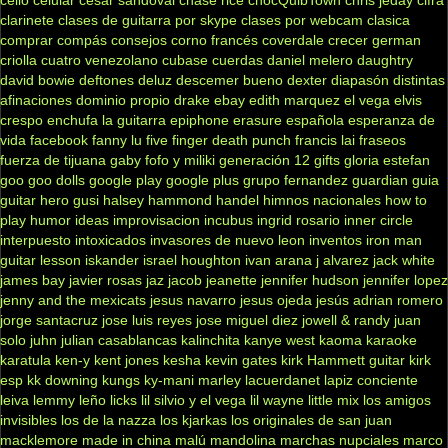
clarinete
clases de guitarra por skype
clases por webcam
clasica
comprar
compás
consejos
corno francés
coverdale
crecer german
criolla
cuatro venezolano
cubase
cuerdas
daniel melero
daughtry
david bowie
deftones
deluz
descemer bueno
dexter
diapasón
distintas
afinaciones
dominio propio
drake
ebay
edith marquez
el vega
elvis
crespo
enchufa la guitarra
epiphone
erasure
española
esperanza de
vida
facebook
fanny lu
five finger death punch
francis lai
fraseos
fuerza de tijuana
gaby fofo y miliki
generación 12
gifts
gloria estefan
goo goo dolls
google play
google plus
grupo fernandez
guardian
guia
guitar hero
gusi
halsey
hammond
handel
himnos nacionales
how to
play
humor
ideas
improvisacion
incubus
ingrid rosario
inner circle
interpuesto
intoxicados
invasores de nuevo leon
inventos
iron man
guitar lesson
iskander
israel houghton
ivan arana
j alvarez
jack white
james bay
javier rosas
jaz jacob
jeanette
jennifer hudson
jennifer lopez
jenny and the mexicats
jesus navarro
jesus ojeda
jesús adrian romero
jorge santacruz
jose luis reyes
jose miguel diez
jowell & randy
juan
solo
juhn
julian casablancas
kalinchita
kanye west
kaoma
karaoke
karatula
ken-y
kent jones
kesha
kevin gates
kirk Hammett guitar
kirk
esp
kk downing
kungs
ky-mani marley
lacuerdanet
lapiz conciente
leiva
lemmy
leño
licks
lil silvio y el vega
lil wayne
little mix
los amigos
invisibles
los de la nazza
los kjarkas
los originales de san juan
macklemore
made in china
malú
mandolina
marchas nupciales
marco