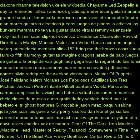
claxons
rihanna
television
ukelele
wikipedia
Chayanne
Led Zeppelin
a
day to remember
allison
anuncios gratis
aprender tocar guitarra
ariana
grande
banda el limon
carla morrison
carlos vives
el komander
fender
gian marco
guitarras electricas
juegos
juegos de pianos
la adictiva
los
bunkers
marama
no te va a gustar
piano virtual
remmy valenzuela
ricky martin
sin capo
slipknot
vicentico
Creedence Clearwater Revival
Dire Straits
Marilyn Manson
Victor Jara
Virlan Garcia
acordes
angus
young
autodidacta
aventura
blink-182
bring me the horizon
cosculluela
farruko
fifth harmony
guitarras
imagine dragons
jarabe de palo
juegos
de guitarra
la oreja de van gogh
lady gaga
leon larregui
libido
luis fonsi
manuel medrano
marc anthony
maren morris
novatos
pdf
selena
gomez
silvio rodriguez
the weeknd
violonchelo
.Master Of Puppets
José Feliciano
Kaleth Morales
Los Fabulosos Cadillacs
Los Tres
Michael Jackson
Pedro Infante
Pitbull
Santana
Violeta Parra
alex
campos
amplificador
avicii
bach
bateria virtual
canciones romanticas
chelo
clases de musica
curso gratis
daddy yankee
dread mar I
el
bebeto
el tri
ghost
hombres G
intocable
jason mraz
joaquin sabina
jose jose
juan luis guerra
katy perry
kiss
leo dan
leonel garcia
luis
coronel
marco antonio solis
mariachis
miley cyrus
rosana
system of a
down
ulices chaidez
voz de mando
.Fear Of The Dark
.Iron Maiden
.Machine Head
.Master of Reality
.Paranoid
.Somewhere in Time
.The
Number Of The Beast
Ace Freley
Beethoven
Carlos Rivera
Chino &