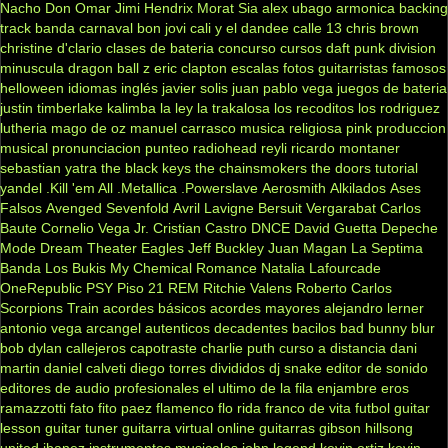
Nacho
Don Omar
Jimi Hendrix
Morat
Sia
alex ubago
armonica
backing
track
banda carnaval
bon jovi
cali y el dandee
calle 13
chris brown
christine d'clario
clases de bateria
concurso
cursos
daft punk
division
minuscula
dragon ball z
eric clapton
escalas
fotos
guitarristas famosos
helloween
idiomas
inglés
javier solis
juan pablo vega
juegos de bateria
justin timberlake
kalimba
la ley
la trakalosa
los recoditos
los rodriguez
lutheria
mago de oz
manuel carrasco
musica religiosa
pink
produccion
musical
pronunciacion
punteo
radiohead
reyli
ricardo montaner
sebastian yatra
the black keys
the chainsmokers
the doors
tutorial
yandel
.Kill 'em All
.Metallica
.Powerslave
Aerosmith
Alkilados
Ases
Falsos
Avenged Sevenfold
Avril Lavigne
Bersuit Vergarabat
Carlos
Baute
Cornelio Vega Jr.
Cristian Castro
DNCE
David Guetta
Depeche
Mode
Dream Theater
Eagles
Jeff Buckley
Juan Magan
La Septima
Banda
Los Bukis
My Chemical Romance
Natalia Lafourcade
OneRepublic
PSY
Piso 21
REM
Ritchie Valens
Roberto Carlos
Scorpions
Train
acordes básicos
acordes mayores
alejandro lerner
antonio vega
arcangel
autenticos decadentes
bacilos
bad bunny
blur
bob dylan
callejeros
capotraste
charlie puth
curso a distancia
dani
martin
daniel calveti
diego torres
divididos
dj snake
editor de sonido
editores de audio profesionales
el ultimo de la fila
enjambre
eros
ramazzotti
fato
fito paez
flamenco
flo rida
franco de vita
futbol
guitar
lesson
guitar tuner
guitarra virtual online
guitarras gibson
hillsong
united
ibanez
instrumentos musicales
john legend
kevin ortiz
kevin