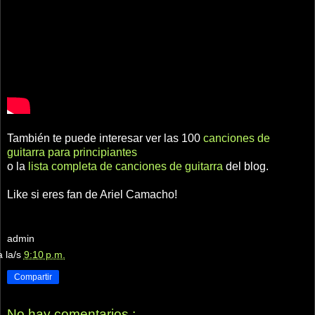
También te puede interesar ver las 100
canciones de
guitarra para principiantes
o la
lista completa de canciones de guitarra
del blog.
Like si eres fan de Ariel Camacho!
admin
a la/s
9:10 p.m.
Compartir
No hay comentarios.: