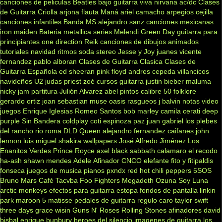
canciones de peliculas
Beatles
bajo
guitarra viva
nirvana
ac/dc
Clases
de Guitarra Criolla
arjona
flauta
Maná
ariel camacho
arpegios
cejilla
canciones infantiles
Banda MS
alejandro sanz
canciones mexicanas
iron maiden
Bateria
metallica
series
Melendi
Green Day
guitarra para
principiantes
one direction
Reik
canciones de dibujos animados
tutoriales
navidad
ritmos
soda stereo
Jesse y Joy
juanes
vicente
fernandez
pablo alboran
Clases de Guitarra Clasica
Clases de
Guitarra Española
ed sheeran
pink floyd
andres cepeda
villancicos
navideños
U2
judas priest
zoé
cursos guitarra
justin bieber
maluma
nicky jam
partitura
Julión Alvarez
abel pintos
calibre 50
folklore
gerardo ortiz
joan sebastian
muse
oasis
rasgueos
j balvin
notas
video
juegos
Enrique Iglesias
Romeo Santos
bob marley
camila
cerati
deep
purple
Sin Bandera
coldplay
coti
espinoza paz
juan gabriel
los plebes
del rancho
rio roma
DLD
Queen
alejandro fernandez
caifanes
john
lennon
luis miguel
shakira
wallpapers
José Alfredo Jiménez
Los
Enanitos Verdes
Prince Royce
axel
black sabbath
calamaro
el recodo
ha-ash
shawn mendes
Adele
Afinador
CNCO
elefante
fito y fitipaldis
fonseca
juegos de musica
pianos
pxndx
red hot chili peppers
5SOS
Bruno Mars
Café Tacvba
Foo Fighters
Megadeth
Ozuna
Soy Luna
arctic monkeys
efectos para guitarra
estopa
fondos de pantalla
linkin
park
maroon 5
matisse
pedales de guitarra
regulo caro
taylor swift
three days grace
wisin
Guns N' Roses
Rolling Stones
afinadores
david
bisbal
enrique bunbury
heroes del silencio
imagenes de guitarra
los