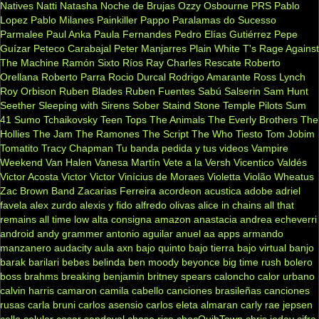
Natives
Natti Natasha
Noche de Brujas
Ozzy Osbourne
PRS
Pablo
Lopez
Pablo Milanes
Painkiller
Pappo
Paralamas do Sucesso
Parmalee
Paul Anka
Paula Fernandes
Pedro Elías Gutiérrez
Pepe
Guízar
Peteco Carabajal
Peter Manjarres
Plain White T's
Rage Against
The Machine
Ramón Sixto Ríos
Ray Charles
Rescate
Roberto
Orellana
Roberto Parra
Rocio Durcal
Rodrigo Amarante
Ross Lynch
Roy Orbison
Ruben Blades
Ruben Fuentes
Sabú
Salserin
Sam Hunt
Seether
Sleeping with Sirens
Sober
Staind
Stone Temple Pilots
Sum
41
Sumo
Tchaikovsky
Teen Tops
The Animals
The Everly Brothers
The
Hollies
The Jam
The Ramones
The Script
The Who
Tiesto
Tom Jobim
Tomatito
Tracy Chapman
Tu banda pedida y tus videos
Vampire
Weekend
Van Halen
Vanesa Martín
Vete a la Versh
Vicentico Valdés
Victor Acosta
Victor Victor
Vinícius de Moraes
Violetta
Violão
Wheatus
Zac Brown Band
Zacarias Ferreira
acordeon
acustica
adobe
adriel
favela
alex zurdo
alexis y fido
alfredo olivas
alice in chains
all that
remains
all time low
alta consigna
amazon
anastacia
andrea echeverri
android
andy grammer
antonio aguilar
anuel aa
apps
armando
manzanero
audacity
aula
axn
bajo quinto
bajo tierra
bajo virtual
banjo
barak
barilari
bebes
belinda
ben moody
beyonce
big time rush
bolero
boss
brahms
breaking benjamin
britney spears
caloncho
calor urbano
calvin harris
camaron
camila cabello
canciones brasileñas
canciones
rusas
carla bruni
carlos asensio
carlos eleta almaran
carly rae jepsen
cello
celular
cesar sandoval
chase rice
chocQuibTown
chris jeday
cifra