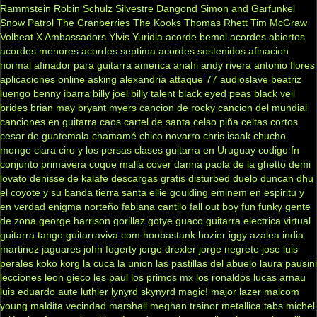
Rammstein
Robin Schulz
Silvestre Dangond
Simon and Garfunkel
Snow Patrol
The Cranberries
The Kooks
Thomas Rhett
Tim McGraw
Volbeat
X Ambassadors
Ylvis
Yuridia
acorde bemol
acordes abiertos
acordes menores
acordes septima
acordes sostenidos
afinacion
normal
afinador para guitarra
america
anahi
andy rivera
antonio flores
aplicaciones online
asking alexandria
attaque 77
audioslave
beatriz
luengo
benny ibarra
billy joel
billy talent
black eyed peas
black veil
brides
brian may
bryant myers
cancion de rocky
cancion del mundial
canciones en guitarra
caos
cartel de santa
celso piña
celtas cortos
cesar de guatemala
chamamé
chico novarro
chris isaak
chucho
monge
ciara
ciro y los persas
clases guitarra en Uruguay
codigo fn
conjunto primavera
coque malla
cover
danna paola
de la ghetto
demi
lovato
denisse de kalafe
descargas gratis
disturbed
duelo
duncan dhu
el coyote y su banda tierra santa
ellie goulding
eminem
en espiritu y
en verdad
enigma norteño
fabiana cantilo
fall out boy
fun
funky
gente
de zona
george harrison
gorillaz
gotye
guaco
guitarra electrica virtual
guitarra tango
guitarraviva.com
hoobastank
hozier
iggy azalea
india
martinez
jaguares
john fogerty
jorge drexler
jorge negrete
jose luis
perales
koko
korg
la cuca
la union
las pastillas del abuelo
laura pausini
lecciones
leon gieco
les paul
los primos mx
los ronaldos
lucas arnau
luis eduardo aute
luthier
lynyrd skynyrd
magic!
major lazer
malcom
young
maldita vecindad
marshall
meghan trainor
metallica tabs
michel