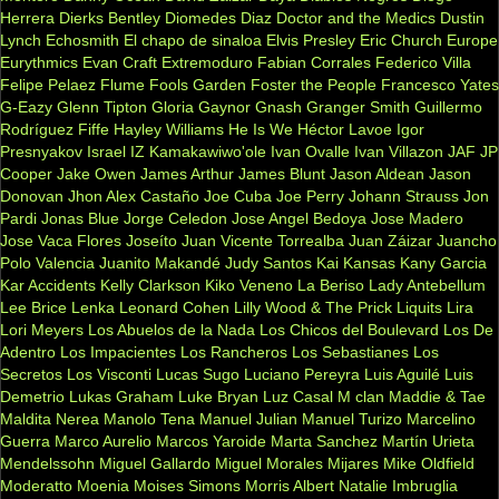
Herrera
Dierks Bentley
Diomedes Diaz
Doctor and the Medics
Dustin
Lynch
Echosmith
El chapo de sinaloa
Elvis Presley
Eric Church
Europe
Eurythmics
Evan Craft
Extremoduro
Fabian Corrales
Federico Villa
Felipe Pelaez
Flume
Fools Garden
Foster the People
Francesco Yates
G-Eazy
Glenn Tipton
Gloria Gaynor
Gnash
Granger Smith
Guillermo
Rodríguez Fiffe
Hayley Williams
He Is We
Héctor Lavoe
Igor
Presnyakov
Israel IZ Kamakawiwo'ole
Ivan Ovalle
Ivan Villazon
JAF
JP
Cooper
Jake Owen
James Arthur
James Blunt
Jason Aldean
Jason
Donovan
Jhon Alex Castaño
Joe Cuba
Joe Perry
Johann Strauss
Jon
Pardi
Jonas Blue
Jorge Celedon
Jose Angel Bedoya
Jose Madero
Jose Vaca Flores
Joseíto
Juan Vicente Torrealba
Juan Záizar
Juancho
Polo Valencia
Juanito Makandé
Judy Santos
Kai
Kansas
Kany Garcia
Kar Accidents
Kelly Clarkson
Kiko Veneno
La Beriso
Lady Antebellum
Lee Brice
Lenka
Leonard Cohen
Lilly Wood & The Prick
Liquits
Lira
Lori Meyers
Los Abuelos de la Nada
Los Chicos del Boulevard
Los De
Adentro
Los Impacientes
Los Rancheros
Los Sebastianes
Los
Secretos
Los Visconti
Lucas Sugo
Luciano Pereyra
Luis Aguilé
Luis
Demetrio
Lukas Graham
Luke Bryan
Luz Casal
M clan
Maddie & Tae
Maldita Nerea
Manolo Tena
Manuel Julian
Manuel Turizo
Marcelino
Guerra
Marco Aurelio
Marcos Yaroide
Marta Sanchez
Martín Urieta
Mendelssohn
Miguel Gallardo
Miguel Morales
Mijares
Mike Oldfield
Moderatto
Moenia
Moises Simons
Morris Albert
Natalie Imbruglia