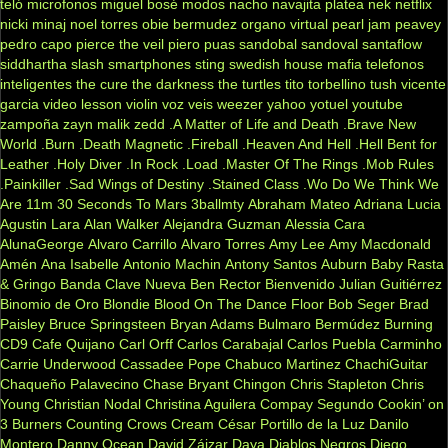
teló
microfonos
miguel bosé
modos
nacho
navajita platea
nek
netflix
nicki minaj
noel torres
obie bermudez
organo virtual
pearl jam
peavey
pedro capo
pierce the veil
piero
puas
sandobal
sandoval
santaflow
siddhartha
slash
smartphones
sting
swedish house mafia
telefonos
inteligentes
the cure
the darkness
the turtles
tito torbellino
tush
vicente
garcia
video lesson
violin
voz veis
weezer
yahoo
yotuel
youtube
zampoña
zayn malik
zedd
.A Matter of Life and Death
.Brave New
World
.Burn
.Death Magnetic
.Fireball
.Heaven And Hell
.Hell Bent for
Leather
.Holy Diver
.In Rock
.Load
.Master Of The Rings
.Mob Rules
.Painkiller
.Sad Wings of Destiny
.Stained Class
.Wo Do We Think We
Are
11m
30 Seconds To Mars
3ballmty
Abraham Mateo
Adriana Lucia
Agustin Lara
Alan Walker
Alejandra Guzman
Alessia Cara
AlunaGeorge
Alvaro Carrillo
Alvaro Torres
Amy Lee
Amy Macdonald
Amén
Ana Isabelle
Antonio Machin
Antony Santos
Auburn
Baby Rasta
& Gringo
Banda Clave Nueva
Ben Rector
Bienvenido Julian Guitiérrez
Binomio de Oro
Blondie
Blood On The Dance Floor
Bob Seger
Brad
Paisley
Bruce Springsteen
Bryan Adams
Bulmaro Bermúdez
Burning
CD9
Cafe Quijano
Carl Orff
Carlos Carabajal
Carlos Puebla
Carminho
Carrie Underwood
Cassadee Pope
Chabuco Martinez
ChachiGuitar
Chaqueño Palavecino
Chase Bryant
Chingon
Chris Stapleton
Chris
Young
Christian Nodal
Christina Aguilera
Compay Segundo
Cookin’ on
3 Burners
Counting Crows
Cream
César Portillo de la Luz
Danilo
Montero
Danny Ocean
David Záizar
Daya
Diablos Negros
Diego