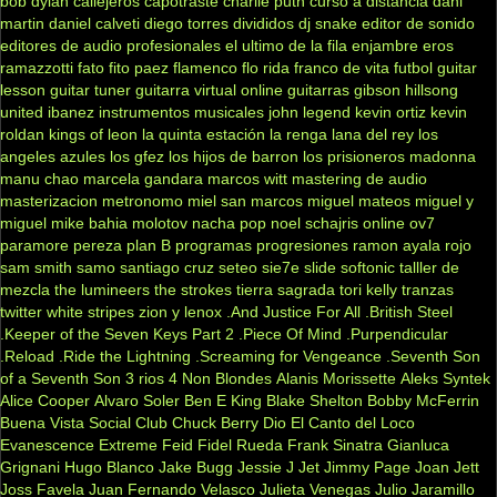
bob dylan
callejeros
capotraste
charlie puth
curso a distancia
dani
martin
daniel calveti
diego torres
divididos
dj snake
editor de sonido
editores de audio profesionales
el ultimo de la fila
enjambre
eros
ramazzotti
fato
fito paez
flamenco
flo rida
franco de vita
futbol
guitar
lesson
guitar tuner
guitarra virtual online
guitarras gibson
hillsong
united
ibanez
instrumentos musicales
john legend
kevin ortiz
kevin
roldan
kings of leon
la quinta estación
la renga
lana del rey
los
angeles azules
los gfez
los hijos de barron
los prisioneros
madonna
manu chao
marcela gandara
marcos witt
mastering de audio
masterizacion
metronomo
miel san marcos
miguel mateos
miguel y
miguel
mike bahia
molotov
nacha pop
noel schajris
online
ov7
paramore
pereza
plan B
programas
progresiones
ramon ayala
rojo
sam smith
samo
santiago cruz
seteo
sie7e
slide
softonic
talller de
mezcla
the lumineers
the strokes
tierra sagrada
tori kelly
tranzas
twitter
white stripes
zion y lenox
.And Justice For All
.British Steel
.Keeper of the Seven Keys Part 2
.Piece Of Mind
.Purpendicular
.Reload
.Ride the Lightning
.Screaming for Vengeance
.Seventh Son
of a Seventh Son
3 rios
4 Non Blondes
Alanis Morissette
Aleks Syntek
Alice Cooper
Alvaro Soler
Ben E King
Blake Shelton
Bobby McFerrin
Buena Vista Social Club
Chuck Berry
Dio
El Canto del Loco
Evanescence
Extreme
Feid
Fidel Rueda
Frank Sinatra
Gianluca
Grignani
Hugo Blanco
Jake Bugg
Jessie J
Jet
Jimmy Page
Joan Jett
Joss Favela
Juan Fernando Velasco
Julieta Venegas
Julio Jaramillo