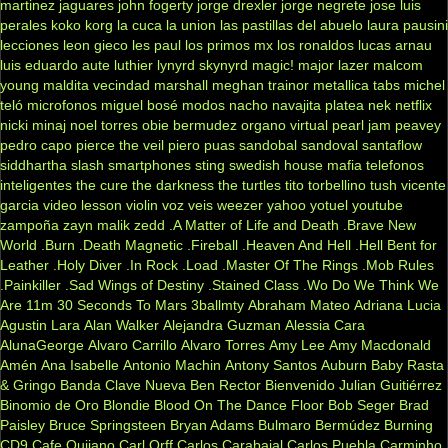
martinez
jaguares
john fogerty
jorge drexler
jorge negrete
jose luis
perales
koko
korg
la cuca
la union
las pastillas del abuelo
laura pausini
lecciones
leon gieco
les paul
los primos mx
los ronaldos
lucas arnau
luis eduardo aute
luthier
lynyrd skynyrd
magic!
major lazer
malcom
young
maldita vecindad
marshall
meghan trainor
metallica tabs
michel
teló
microfonos
miguel bosé
modos
nacho
navajita platea
nek
netflix
nicki minaj
noel torres
obie bermudez
organo virtual
pearl jam
peavey
pedro capo
pierce the veil
piero
puas
sandobal
sandoval
santaflow
siddhartha
slash
smartphones
sting
swedish house mafia
telefonos
inteligentes
the cure
the darkness
the turtles
tito torbellino
tush
vicente
garcia
video lesson
violin
voz veis
weezer
yahoo
yotuel
youtube
zampoña
zayn malik
zedd
.A Matter of Life and Death
.Brave New
World
.Burn
.Death Magnetic
.Fireball
.Heaven And Hell
.Hell Bent for
Leather
.Holy Diver
.In Rock
.Load
.Master Of The Rings
.Mob Rules
.Painkiller
.Sad Wings of Destiny
.Stained Class
.Wo Do We Think We
Are
11m
30 Seconds To Mars
3ballmty
Abraham Mateo
Adriana Lucia
Agustin Lara
Alan Walker
Alejandra Guzman
Alessia Cara
AlunaGeorge
Alvaro Carrillo
Alvaro Torres
Amy Lee
Amy Macdonald
Amén
Ana Isabelle
Antonio Machin
Antony Santos
Auburn
Baby Rasta
& Gringo
Banda Clave Nueva
Ben Rector
Bienvenido Julian Guitiérrez
Binomio de Oro
Blondie
Blood On The Dance Floor
Bob Seger
Brad
Paisley
Bruce Springsteen
Bryan Adams
Bulmaro Bermúdez
Burning
CD9
Cafe Quijano
Carl Orff
Carlos Carabajal
Carlos Puebla
Carminho