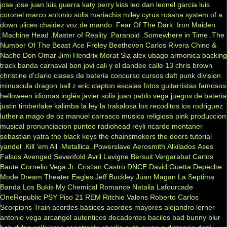
jose jose
juan luis guerra
katy perry
kiss
leo dan
leonel garcia
luis
coronel
marco antonio solis
mariachis
miley cyrus
rosana
system of a
down
ulices chaidez
voz de mando
.Fear Of The Dark
.Iron Maiden
.Machine Head
.Master of Reality
.Paranoid
.Somewhere in Time
.The
Number Of The Beast
Ace Freley
Beethoven
Carlos Rivera
Chino &
Nacho
Don Omar
Jimi Hendrix
Morat
Sia
alex ubago
armonica
backing
track
banda carnaval
bon jovi
cali y el dandee
calle 13
chris brown
christine d'clario
clases de bateria
concurso
cursos
daft punk
division
minuscula
dragon ball z
eric clapton
escalas
fotos
guitarristas famosos
helloween
idiomas
inglés
javier solis
juan pablo vega
juegos de bateria
justin timberlake
kalimba
la ley
la trakalosa
los recoditos
los rodriguez
lutheria
mago de oz
manuel carrasco
musica religiosa
pink
produccion
musical
pronunciacion
punteo
radiohead
reyli
ricardo montaner
sebastian yatra
the black keys
the chainsmokers
the doors
tutorial
yandel
.Kill 'em All
.Metallica
.Powerslave
Aerosmith
Alkilados
Ases
Falsos
Avenged Sevenfold
Avril Lavigne
Bersuit Vergarabat
Carlos
Baute
Cornelio Vega Jr.
Cristian Castro
DNCE
David Guetta
Depeche
Mode
Dream Theater
Eagles
Jeff Buckley
Juan Magan
La Septima
Banda
Los Bukis
My Chemical Romance
Natalia Lafourcade
OneRepublic
PSY
Piso 21
REM
Ritchie Valens
Roberto Carlos
Scorpions
Train
acordes básicos
acordes mayores
alejandro lerner
antonio vega
arcangel
autenticos decadentes
bacilos
bad bunny
blur