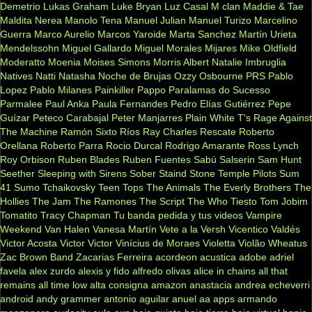
Demetrio
Lukas Graham
Luke Bryan
Luz Casal
M clan
Maddie & Tae
Maldita Nerea
Manolo Tena
Manuel Julian
Manuel Turizo
Marcelino
Guerra
Marco Aurelio
Marcos Yaroide
Marta Sanchez
Martín Urieta
Mendelssohn
Miguel Gallardo
Miguel Morales
Mijares
Mike Oldfield
Moderatto
Moenia
Moises Simons
Morris Albert
Natalie Imbruglia
Natives
Natti Natasha
Noche de Brujas
Ozzy Osbourne
PRS
Pablo
Lopez
Pablo Milanes
Painkiller
Pappo
Paralamas do Sucesso
Parmalee
Paul Anka
Paula Fernandes
Pedro Elías Gutiérrez
Pepe
Guízar
Peteco Carabajal
Peter Manjarres
Plain White T's
Rage Against
The Machine
Ramón Sixto Ríos
Ray Charles
Rescate
Roberto
Orellana
Roberto Parra
Rocio Durcal
Rodrigo Amarante
Ross Lynch
Roy Orbison
Ruben Blades
Ruben Fuentes
Sabú
Salserin
Sam Hunt
Seether
Sleeping with Sirens
Sober
Staind
Stone Temple Pilots
Sum
41
Sumo
Tchaikovsky
Teen Tops
The Animals
The Everly Brothers
The
Hollies
The Jam
The Ramones
The Script
The Who
Tiesto
Tom Jobim
Tomatito
Tracy Chapman
Tu banda pedida y tus videos
Vampire
Weekend
Van Halen
Vanesa Martín
Vete a la Versh
Vicentico Valdés
Victor Acosta
Victor Victor
Vinícius de Moraes
Violetta
Violão
Wheatus
Zac Brown Band
Zacarias Ferreira
acordeon
acustica
adobe
adriel
favela
alex zurdo
alexis y fido
alfredo olivas
alice in chains
all that
remains
all time low
alta consigna
amazon
anastacia
andrea echeverri
android
andy grammer
antonio aguilar
anuel aa
apps
armando