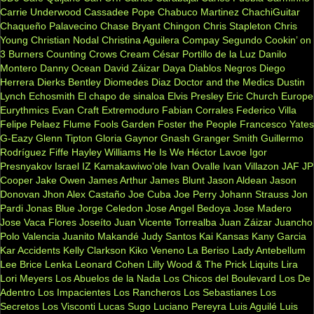
Carrie Underwood
Cassadee Pope
Chabuco Martinez
ChachiGuitar
Chaqueño Palavecino
Chase Bryant
Chingon
Chris Stapleton
Chris
Young
Christian Nodal
Christina Aguilera
Compay Segundo
Cookin’ on
3 Burners
Counting Crows
Cream
César Portillo de la Luz
Danilo
Montero
Danny Ocean
David Záizar
Daya
Diablos Negros
Diego
Herrera
Dierks Bentley
Diomedes Diaz
Doctor and the Medics
Dustin
Lynch
Echosmith
El chapo de sinaloa
Elvis Presley
Eric Church
Europe
Eurythmics
Evan Craft
Extremoduro
Fabian Corrales
Federico Villa
Felipe Pelaez
Flume
Fools Garden
Foster the People
Francesco Yates
G-Eazy
Glenn Tipton
Gloria Gaynor
Gnash
Granger Smith
Guillermo
Rodríguez Fiffe
Hayley Williams
He Is We
Héctor Lavoe
Igor
Presnyakov
Israel IZ Kamakawiwo'ole
Ivan Ovalle
Ivan Villazon
JAF
JP
Cooper
Jake Owen
James Arthur
James Blunt
Jason Aldean
Jason
Donovan
Jhon Alex Castaño
Joe Cuba
Joe Perry
Johann Strauss
Jon
Pardi
Jonas Blue
Jorge Celedon
Jose Angel Bedoya
Jose Madero
Jose Vaca Flores
Joseíto
Juan Vicente Torrealba
Juan Záizar
Juancho
Polo Valencia
Juanito Makandé
Judy Santos
Kai
Kansas
Kany Garcia
Kar Accidents
Kelly Clarkson
Kiko Veneno
La Beriso
Lady Antebellum
Lee Brice
Lenka
Leonard Cohen
Lilly Wood & The Prick
Liquits
Lira
Lori Meyers
Los Abuelos de la Nada
Los Chicos del Boulevard
Los De
Adentro
Los Impacientes
Los Rancheros
Los Sebastianes
Los
Secretos
Los Visconti
Lucas Sugo
Luciano Pereyra
Luis Aguilé
Luis