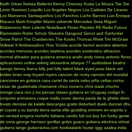
Keith Urban
Kelsea Ballerini
Kenny Chesney
Kudai
La Mosca Tse-Tse
Lenin Ramirez
Loquillo
Los Angeles Negros
Los Cadetes De Linares
Los Manseros Santiagueños
Los Panchos
Lucho Barrios
Luis Enrique
Macaco
Mark Knopfler
Martín valverde
Mercedes Sosa
Miguel
Matamoros
Mon Laferte
Nickelback
Pixies
Placebo
R5
Radio Futura
Rammstein
Robin Schulz
Silvestre Dangond
Simon and Garfunkel
Snow Patrol
The Cranberries
The Kooks
Thomas Rhett
Tim McGraw
Volbeat
X Ambassadors
Ylvis
Yuridia
acorde bemol
acordes abiertos
acordes menores
acordes septima
acordes sostenidos
afinacion
normal
afinador para guitarra
america
anahi
andy rivera
antonio flores
aplicaciones online
asking alexandria
attaque 77
audioslave
beatriz
luengo
benny ibarra
billy joel
billy talent
black eyed peas
black veil
brides
brian may
bryant myers
cancion de rocky
cancion del mundial
canciones en guitarra
caos
cartel de santa
celso piña
celtas cortos
cesar de guatemala
chamamé
chico novarro
chris isaak
chucho
monge
ciara
ciro y los persas
clases guitarra en Uruguay
codigo fn
conjunto primavera
coque malla
cover
danna paola
de la ghetto
demi
lovato
denisse de kalafe
descargas gratis
disturbed
duelo
duncan dhu
el coyote y su banda tierra santa
ellie goulding
eminem
en espiritu y
en verdad
enigma norteño
fabiana cantilo
fall out boy
fun
funky
gente
de zona
george harrison
gorillaz
gotye
guaco
guitarra electrica virtual
guitarra tango
guitarraviva.com
hoobastank
hozier
iggy azalea
india