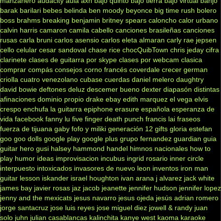
manzanero
audacity
aula
axn
bajo quinto
bajo tierra
bajo virtual
banjo
barak
barilari
bebes
belinda
ben moody
beyonce
big time rush
bolero
boss
brahms
breaking benjamin
britney spears
caloncho
calor urbano
calvin harris
camaron
camila cabello
canciones brasileñas
canciones
rusas
carla bruni
carlos asensio
carlos eleta almaran
carly rae jepsen
cello
celular
cesar sandoval
chase rice
chocQuibTown
chris jeday
cifra
clarinete
clases de guitarra por skype
clases por webcam
clasica
comprar
compás
consejos
corno francés
coverdale
crecer german
criolla
cuatro venezolano
cubase
cuerdas
daniel melero
daughtry
david bowie
deftones
deluz
descemer bueno
dexter
diapasón
distintas
afinaciones
dominio propio
drake
ebay
edith marquez
el vega
elvis
crespo
enchufa la guitarra
epiphone
erasure
española
esperanza de
vida
facebook
fanny lu
five finger death punch
francis lai
fraseos
fuerza de tijuana
gaby fofo y miliki
generación 12
gifts
gloria estefan
goo goo dolls
google play
google plus
grupo fernandez
guardian
guia
guitar hero
gusi
halsey
hammond
handel
himnos nacionales
how to
play
humor
ideas
improvisacion
incubus
ingrid rosario
inner circle
interpuesto
intoxicados
invasores de nuevo leon
inventos
iron man
guitar lesson
iskander
israel houghton
ivan arana
j alvarez
jack white
james bay
javier rosas
jaz jacob
jeanette
jennifer hudson
jennifer lopez
jenny and the mexicats
jesus navarro
jesus ojeda
jesús adrian romero
jorge santacruz
jose luis reyes
jose miguel diez
jowell & randy
juan
solo
juhn
julian casablancas
kalinchita
kanye west
kaoma
karaoke