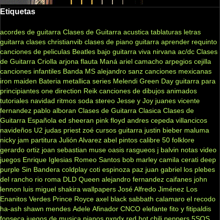
Etiquetas
acordes de guitarra
Clases de Guitarra acustica
tablaturas
letras
guitarra clases
christianvib
clases de piano
guitarra
aprender
requinto
canciones de peliculas
Beatles
bajo
guitarra viva
nirvana
ac/dc
Clases
de Guitarra Criolla
arjona
flauta
Maná
ariel camacho
arpegios
cejilla
canciones infantiles
Banda MS
alejandro sanz
canciones mexicanas
iron maiden
Bateria
metallica
series
Melendi
Green Day
guitarra para
principiantes
one direction
Reik
canciones de dibujos animados
tutoriales
navidad
ritmos
soda stereo
Jesse y Joy
juanes
vicente
fernandez
pablo alboran
Clases de Guitarra Clasica
Clases de
Guitarra Española
ed sheeran
pink floyd
andres cepeda
villancicos
navideños
U2
judas priest
zoé
cursos guitarra
justin bieber
maluma
nicky jam
partitura
Julión Alvarez
abel pintos
calibre 50
folklore
gerardo ortiz
joan sebastian
muse
oasis
rasgueos
j balvin
notas
video
juegos
Enrique Iglesias
Romeo Santos
bob marley
camila
cerati
deep
purple
Sin Bandera
coldplay
coti
espinoza paz
juan gabriel
los plebes
del rancho
rio roma
DLD
Queen
alejandro fernandez
caifanes
john
lennon
luis miguel
shakira
wallpapers
José Alfredo Jiménez
Los
Enanitos Verdes
Prince Royce
axel
black sabbath
calamaro
el recodo
ha-ash
shawn mendes
Adele
Afinador
CNCO
elefante
fito y fitipaldis
fonseca
juegos de musica
pianos
pxndx
red hot chili peppers
5SOS