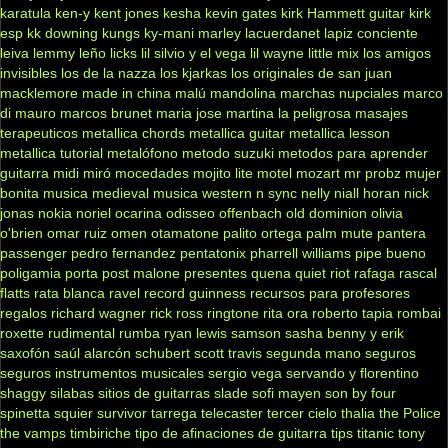
karatula
ken-y
kent jones
kesha
kevin gates
kirk Hammett guitar
kirk
esp
kk downing
kungs
ky-mani marley
lacuerdanet
lapiz conciente
leiva
lemmy
leño
licks
lil silvio y el vega
lil wayne
little mix
los amigos
invisibles
los de la nazza
los kjarkas
los originales de san juan
macklemore
made in china
malú
mandolina
marchas nupciales
marco
di mauro
marcos brunet
maria jose
martina la peligrosa
masajes
terapeuticos
metallica chords
metallica guitar
metallica lesson
metallica tutorial
metalófono
metodo suzuki
metodos para aprender
guitarra
midi
miró
mocedades
mojito lite
motel
mozart
mr probz
mujer
bonita
musica medieval
musica western
n sync
nelly
niall horan
nick
jonas
nokia
noriel
ocarina
odisseo
offenbach
old dominion
olivia
o'brien
omar ruiz
omen
otamatone
palito ortega
palm mute
pantera
passenger
pedro fernandez
pentatonix
pharrell williams
pipe bueno
poligamia
porta
post malone
presentes
quena
quiet riot
rafaga
rascal
flatts
rata blanca
ravel
record guinness
recursos para profesores
regalos
richard wagner
rick ross
ringtone
rita ora
roberto tapia
rombai
roxette
rudimental
rumba
ryan lewis
samson
sasha benny y erik
saxofón
saúl alarcón
schubert
scott travis
segunda mano
seguros
seguros instrumentos musicales
sergio vega
servando y florentino
shaggy
silabas
sitios de guitarras
slade
sofi mayen
son by four
spinetta
squier
survivor
tarrega
telecaster
tercer cielo
thalia
the Police
the vamps
timbiriche
tipo de afinaciones de guitarra
tips
titanic
tony