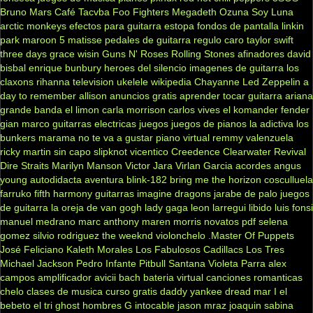
Bruno Mars
Café Tacvba
Foo Fighters
Megadeth
Ozuna
Soy Luna
arctic monkeys
efectos para guitarra
estopa
fondos de pantalla
linkin
park
maroon 5
matisse
pedales de guitarra
regulo caro
taylor swift
three days grace
wisin
Guns N' Roses
Rolling Stones
afinadores
david
bisbal
enrique bunbury
heroes del silencio
imagenes de guitarra
los
claxons
rihanna
television
ukelele
wikipedia
Chayanne
Led Zeppelin
a
day to remember
allison
anuncios gratis
aprender tocar guitarra
ariana
grande
banda el limon
carla morrison
carlos vives
el komander
fender
gian marco
guitarras electricas
juegos
juegos de pianos
la adictiva
los
bunkers
marama
no te va a gustar
piano virtual
remmy valenzuela
ricky martin
sin capo
slipknot
vicentico
Creedence Clearwater Revival
Dire Straits
Marilyn Manson
Victor Jara
Virlan Garcia
acordes
angus
young
autodidacta
aventura
blink-182
bring me the horizon
cosculluela
farruko
fifth harmony
guitarras
imagine dragons
jarabe de palo
juegos
de guitarra
la oreja de van gogh
lady gaga
leon larregui
libido
luis fonsi
manuel medrano
marc anthony
maren morris
novatos
pdf
selena
gomez
silvio rodriguez
the weeknd
violonchelo
.Master Of Puppets
José Feliciano
Kaleth Morales
Los Fabulosos Cadillacs
Los Tres
Michael Jackson
Pedro Infante
Pitbull
Santana
Violeta Parra
alex
campos
amplificador
avicii
bach
bateria virtual
canciones romanticas
chelo
clases de musica
curso gratis
daddy yankee
dread mar I
el
bebeto
el tri
ghost
hombres G
intocable
jason mraz
joaquin sabina