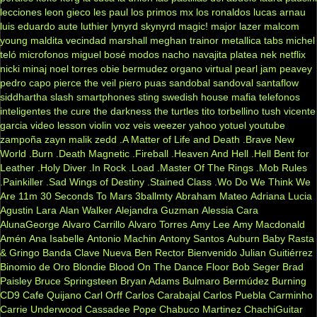
lecciones
leon gieco
les paul
los primos mx
los ronaldos
lucas arnau
luis eduardo aute
luthier
lynyrd skynyrd
magic!
major lazer
malcom
young
maldita vecindad
marshall
meghan trainor
metallica tabs
michel
teló
microfonos
miguel bosé
modos
nacho
navajita platea
nek
netflix
nicki minaj
noel torres
obie bermudez
organo virtual
pearl jam
peavey
pedro capo
pierce the veil
piero
puas
sandobal
sandoval
santaflow
siddhartha
slash
smartphones
sting
swedish house mafia
telefonos
inteligentes
the cure
the darkness
the turtles
tito torbellino
tush
vicente
garcia
video lesson
violin
voz veis
weezer
yahoo
yotuel
youtube
zampoña
zayn malik
zedd
.A Matter of Life and Death
.Brave New
World
.Burn
.Death Magnetic
.Fireball
.Heaven And Hell
.Hell Bent for
Leather
.Holy Diver
.In Rock
.Load
.Master Of The Rings
.Mob Rules
.Painkiller
.Sad Wings of Destiny
.Stained Class
.Wo Do We Think We
Are
11m
30 Seconds To Mars
3ballmty
Abraham Mateo
Adriana Lucia
Agustin Lara
Alan Walker
Alejandra Guzman
Alessia Cara
AlunaGeorge
Alvaro Carrillo
Alvaro Torres
Amy Lee
Amy Macdonald
Amén
Ana Isabelle
Antonio Machin
Antony Santos
Auburn
Baby Rasta
& Gringo
Banda Clave Nueva
Ben Rector
Bienvenido Julian Guitiérrez
Binomio de Oro
Blondie
Blood On The Dance Floor
Bob Seger
Brad
Paisley
Bruce Springsteen
Bryan Adams
Bulmaro Bermúdez
Burning
CD9
Cafe Quijano
Carl Orff
Carlos Carabajal
Carlos Puebla
Carminho
Carrie Underwood
Cassadee Pope
Chabuco Martinez
ChachiGuitar