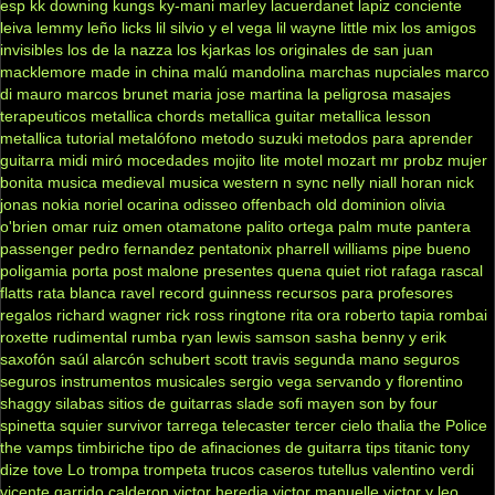
esp
kk downing
kungs
ky-mani marley
lacuerdanet
lapiz conciente
leiva
lemmy
leño
licks
lil silvio y el vega
lil wayne
little mix
los amigos
invisibles
los de la nazza
los kjarkas
los originales de san juan
macklemore
made in china
malú
mandolina
marchas nupciales
marco
di mauro
marcos brunet
maria jose
martina la peligrosa
masajes
terapeuticos
metallica chords
metallica guitar
metallica lesson
metallica tutorial
metalófono
metodo suzuki
metodos para aprender
guitarra
midi
miró
mocedades
mojito lite
motel
mozart
mr probz
mujer
bonita
musica medieval
musica western
n sync
nelly
niall horan
nick
jonas
nokia
noriel
ocarina
odisseo
offenbach
old dominion
olivia
o'brien
omar ruiz
omen
otamatone
palito ortega
palm mute
pantera
passenger
pedro fernandez
pentatonix
pharrell williams
pipe bueno
poligamia
porta
post malone
presentes
quena
quiet riot
rafaga
rascal
flatts
rata blanca
ravel
record guinness
recursos para profesores
regalos
richard wagner
rick ross
ringtone
rita ora
roberto tapia
rombai
roxette
rudimental
rumba
ryan lewis
samson
sasha benny y erik
saxofón
saúl alarcón
schubert
scott travis
segunda mano
seguros
seguros instrumentos musicales
sergio vega
servando y florentino
shaggy
silabas
sitios de guitarras
slade
sofi mayen
son by four
spinetta
squier
survivor
tarrega
telecaster
tercer cielo
thalia
the Police
the vamps
timbiriche
tipo de afinaciones de guitarra
tips
titanic
tony
dize
tove Lo
trompa
trompeta
trucos caseros
tutellus
valentino
verdi
vicente garrido calderon
victor heredia
victor manuelle
victor y leo