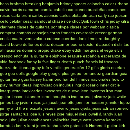
boss
brahms
breaking benjamin
britney spears
caloncho
calor urbano
calvin harris
camaron
camila cabello
canciones brasileñas
canciones
rusas
carla bruni
carlos asensio
carlos eleta almaran
carly rae jepsen
cello
celular
cesar sandoval
chase rice
chocQuibTown
chris jeday
cifra
clarinete
clases de guitarra por skype
clases por webcam
clasica
comprar
compás
consejos
corno francés
coverdale
crecer german
criolla
cuatro venezolano
cubase
cuerdas
daniel melero
daughtry
david bowie
deftones
deluz
descemer bueno
dexter
diapasón
distintas
afinaciones
dominio propio
drake
ebay
edith marquez
el vega
elvis
crespo
enchufa la guitarra
epiphone
erasure
española
esperanza de
vida
facebook
fanny lu
five finger death punch
francis lai
fraseos
fuerza de tijuana
gaby fofo y miliki
generación 12
gifts
gloria estefan
goo goo dolls
google play
google plus
grupo fernandez
guardian
guia
guitar hero
gusi
halsey
hammond
handel
himnos nacionales
how to
play
humor
ideas
improvisacion
incubus
ingrid rosario
inner circle
interpuesto
intoxicados
invasores de nuevo leon
inventos
iron man
guitar lesson
iskander
israel houghton
ivan arana
j alvarez
jack white
james bay
javier rosas
jaz jacob
jeanette
jennifer hudson
jennifer lopez
jenny and the mexicats
jesus navarro
jesus ojeda
jesús adrian romero
jorge santacruz
jose luis reyes
jose miguel diez
jowell & randy
juan
solo
juhn
julian casablancas
kalinchita
kanye west
kaoma
karaoke
karatula
ken-y
kent jones
kesha
kevin gates
kirk Hammett guitar
kirk