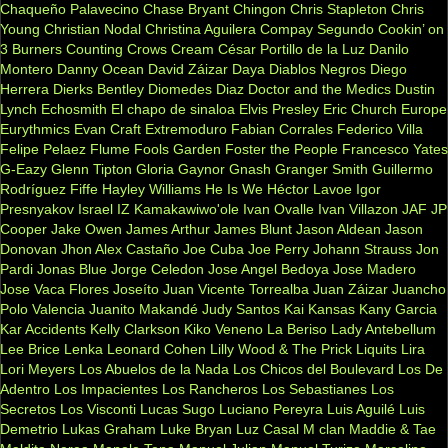
Chaqueño Palavecino
Chase Bryant
Chingon
Chris Stapleton
Chris
Young
Christian Nodal
Christina Aguilera
Compay Segundo
Cookin’ on
3 Burners
Counting Crows
Cream
César Portillo de la Luz
Danilo
Montero
Danny Ocean
David Záizar
Daya
Diablos Negros
Diego
Herrera
Dierks Bentley
Diomedes Diaz
Doctor and the Medics
Dustin
Lynch
Echosmith
El chapo de sinaloa
Elvis Presley
Eric Church
Europe
Eurythmics
Evan Craft
Extremoduro
Fabian Corrales
Federico Villa
Felipe Pelaez
Flume
Fools Garden
Foster the People
Francesco Yates
G-Eazy
Glenn Tipton
Gloria Gaynor
Gnash
Granger Smith
Guillermo
Rodríguez Fiffe
Hayley Williams
He Is We
Héctor Lavoe
Igor
Presnyakov
Israel IZ Kamakawiwo'ole
Ivan Ovalle
Ivan Villazon
JAF
JP
Cooper
Jake Owen
James Arthur
James Blunt
Jason Aldean
Jason
Donovan
Jhon Alex Castaño
Joe Cuba
Joe Perry
Johann Strauss
Jon
Pardi
Jonas Blue
Jorge Celedon
Jose Angel Bedoya
Jose Madero
Jose Vaca Flores
Joseíto
Juan Vicente Torrealba
Juan Záizar
Juancho
Polo Valencia
Juanito Makandé
Judy Santos
Kai
Kansas
Kany Garcia
Kar Accidents
Kelly Clarkson
Kiko Veneno
La Beriso
Lady Antebellum
Lee Brice
Lenka
Leonard Cohen
Lilly Wood & The Prick
Liquits
Lira
Lori Meyers
Los Abuelos de la Nada
Los Chicos del Boulevard
Los De
Adentro
Los Impacientes
Los Rancheros
Los Sebastianes
Los
Secretos
Los Visconti
Lucas Sugo
Luciano Pereyra
Luis Aguilé
Luis
Demetrio
Lukas Graham
Luke Bryan
Luz Casal
M clan
Maddie & Tae