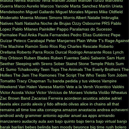
Maldita Nerea
Manolo Tena
Manuel Julian
Manuel Turizo
Marcelino
Guerra
Marco Aurelio
Marcos Yaroide
Marta Sanchez
Martín Urieta
Mendelssohn
Miguel Gallardo
Miguel Morales
Mijares
Mike Oldfield
Moderatto
Moenia
Moises Simons
Morris Albert
Natalie Imbruglia
Natives
Natti Natasha
Noche de Brujas
Ozzy Osbourne
PRS
Pablo
Lopez
Pablo Milanes
Painkiller
Pappo
Paralamas do Sucesso
Parmalee
Paul Anka
Paula Fernandes
Pedro Elías Gutiérrez
Pepe
Guízar
Peteco Carabajal
Peter Manjarres
Plain White T's
Rage Against
The Machine
Ramón Sixto Ríos
Ray Charles
Rescate
Roberto
Orellana
Roberto Parra
Rocio Durcal
Rodrigo Amarante
Ross Lynch
Roy Orbison
Ruben Blades
Ruben Fuentes
Sabú
Salserin
Sam Hunt
Seether
Sleeping with Sirens
Sober
Staind
Stone Temple Pilots
Sum
41
Sumo
Tchaikovsky
Teen Tops
The Animals
The Everly Brothers
The
Hollies
The Jam
The Ramones
The Script
The Who
Tiesto
Tom Jobim
Tomatito
Tracy Chapman
Tu banda pedida y tus videos
Vampire
Weekend
Van Halen
Vanesa Martín
Vete a la Versh
Vicentico Valdés
Victor Acosta
Victor Victor
Vinícius de Moraes
Violetta
Violão
Wheatus
Zac Brown Band
Zacarias Ferreira
acordeon
acustica
adobe
adriel
favela
alex zurdo
alexis y fido
alfredo olivas
alice in chains
all that
remains
all time low
alta consigna
amazon
anastacia
andrea echeverri
android
andy grammer
antonio aguilar
anuel aa
apps
armando
manzanero
audacity
aula
axn
bajo quinto
bajo tierra
bajo virtual
banjo
barak
barilari
bebes
belinda
ben moody
beyonce
big time rush
bolero