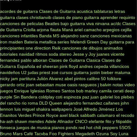
acordes de guitarra
Clases de Guitarra acustica
tablaturas
letras
guitarra clases
christianvib
clases de piano
guitarra
aprender
requinto
canciones de peliculas
Beatles
bajo
guitarra viva
nirvana
ac/dc
Clases
de Guitarra Criolla
arjona
flauta
Maná
ariel camacho
arpegios
cejilla
canciones infantiles
Banda MS
alejandro sanz
canciones mexicanas
iron maiden
Bateria
metallica
series
Melendi
Green Day
guitarra para
principiantes
one direction
Reik
canciones de dibujos animados
tutoriales
navidad
ritmos
soda stereo
Jesse y Joy
juanes
vicente
fernandez
pablo alboran
Clases de Guitarra Clasica
Clases de
Guitarra Española
ed sheeran
pink floyd
andres cepeda
villancicos
navideños
U2
judas priest
zoé
cursos guitarra
justin bieber
maluma
nicky jam
partitura
Julión Alvarez
abel pintos
calibre 50
folklore
gerardo ortiz
joan sebastian
muse
oasis
rasgueos
j balvin
notas
video
juegos
Enrique Iglesias
Romeo Santos
bob marley
camila
cerati
deep
purple
Sin Bandera
coldplay
coti
espinoza paz
juan gabriel
los plebes
del rancho
rio roma
DLD
Queen
alejandro fernandez
caifanes
john
lennon
luis miguel
shakira
wallpapers
José Alfredo Jiménez
Los
Enanitos Verdes
Prince Royce
axel
black sabbath
calamaro
el recodo
ha-ash
shawn mendes
Adele
Afinador
CNCO
elefante
fito y fitipaldis
fonseca
juegos de musica
pianos
pxndx
red hot chili peppers
5SOS
Bruno Mars
Café Tacvba
Foo Fighters
Megadeth
Ozuna
Soy Luna