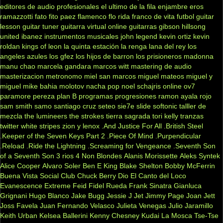
editores de audio profesionales
el ultimo de la fila
enjambre
eros
ramazzotti
fato
fito paez
flamenco
flo rida
franco de vita
futbol
guitar
lesson
guitar tuner
guitarra virtual online
guitarras gibson
hillsong
united
ibanez
instrumentos musicales
john legend
kevin ortiz
kevin
roldan
kings of leon
la quinta estación
la renga
lana del rey
los
angeles azules
los gfez
los hijos de barron
los prisioneros
madonna
manu chao
marcela gandara
marcos witt
mastering de audio
masterizacion
metronomo
miel san marcos
miguel mateos
miguel y
miguel
mike bahia
molotov
nacha pop
noel schajris
online
ov7
paramore
pereza
plan B
programas
progresiones
ramon ayala
rojo
sam smith
samo
santiago cruz
seteo
sie7e
slide
softonic
talller de
mezcla
the lumineers
the strokes
tierra sagrada
tori kelly
tranzas
twitter
white stripes
zion y lenox
.And Justice For All
.British Steel
.Keeper of the Seven Keys Part 2
.Piece Of Mind
.Purpendicular
.Reload
.Ride the Lightning
.Screaming for Vengeance
.Seventh Son
of a Seventh Son
3 rios
4 Non Blondes
Alanis Morissette
Aleks Syntek
Alice Cooper
Alvaro Soler
Ben E King
Blake Shelton
Bobby McFerrin
Buena Vista Social Club
Chuck Berry
Dio
El Canto del Loco
Evanescence
Extreme
Feid
Fidel Rueda
Frank Sinatra
Gianluca
Grignani
Hugo Blanco
Jake Bugg
Jessie J
Jet
Jimmy Page
Joan Jett
Joss Favela
Juan Fernando Velasco
Julieta Venegas
Julio Jaramillo
Keith Urban
Kelsea Ballerini
Kenny Chesney
Kudai
La Mosca Tse-Tse