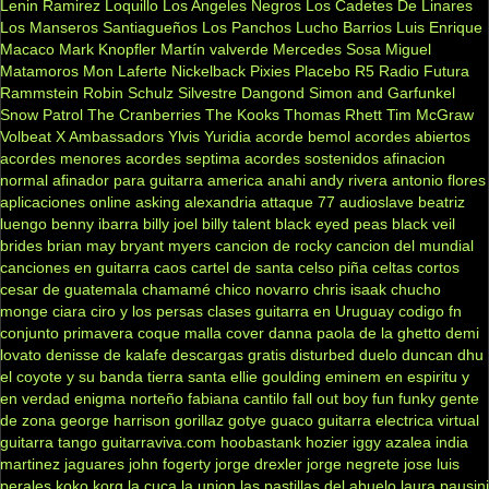
Lenin Ramirez
Loquillo
Los Angeles Negros
Los Cadetes De Linares
Los Manseros Santiagueños
Los Panchos
Lucho Barrios
Luis Enrique
Macaco
Mark Knopfler
Martín valverde
Mercedes Sosa
Miguel
Matamoros
Mon Laferte
Nickelback
Pixies
Placebo
R5
Radio Futura
Rammstein
Robin Schulz
Silvestre Dangond
Simon and Garfunkel
Snow Patrol
The Cranberries
The Kooks
Thomas Rhett
Tim McGraw
Volbeat
X Ambassadors
Ylvis
Yuridia
acorde bemol
acordes abiertos
acordes menores
acordes septima
acordes sostenidos
afinacion
normal
afinador para guitarra
america
anahi
andy rivera
antonio flores
aplicaciones online
asking alexandria
attaque 77
audioslave
beatriz
luengo
benny ibarra
billy joel
billy talent
black eyed peas
black veil
brides
brian may
bryant myers
cancion de rocky
cancion del mundial
canciones en guitarra
caos
cartel de santa
celso piña
celtas cortos
cesar de guatemala
chamamé
chico novarro
chris isaak
chucho
monge
ciara
ciro y los persas
clases guitarra en Uruguay
codigo fn
conjunto primavera
coque malla
cover
danna paola
de la ghetto
demi
lovato
denisse de kalafe
descargas gratis
disturbed
duelo
duncan dhu
el coyote y su banda tierra santa
ellie goulding
eminem
en espiritu y
en verdad
enigma norteño
fabiana cantilo
fall out boy
fun
funky
gente
de zona
george harrison
gorillaz
gotye
guaco
guitarra electrica virtual
guitarra tango
guitarraviva.com
hoobastank
hozier
iggy azalea
india
martinez
jaguares
john fogerty
jorge drexler
jorge negrete
jose luis
perales
koko
korg
la cuca
la union
las pastillas del abuelo
laura pausini