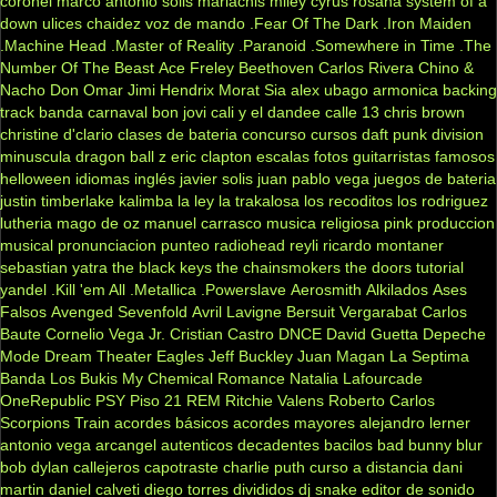
coronel
marco antonio solis
mariachis
miley cyrus
rosana
system of a
down
ulices chaidez
voz de mando
.Fear Of The Dark
.Iron Maiden
.Machine Head
.Master of Reality
.Paranoid
.Somewhere in Time
.The
Number Of The Beast
Ace Freley
Beethoven
Carlos Rivera
Chino &
Nacho
Don Omar
Jimi Hendrix
Morat
Sia
alex ubago
armonica
backing
track
banda carnaval
bon jovi
cali y el dandee
calle 13
chris brown
christine d'clario
clases de bateria
concurso
cursos
daft punk
division
minuscula
dragon ball z
eric clapton
escalas
fotos
guitarristas famosos
helloween
idiomas
inglés
javier solis
juan pablo vega
juegos de bateria
justin timberlake
kalimba
la ley
la trakalosa
los recoditos
los rodriguez
lutheria
mago de oz
manuel carrasco
musica religiosa
pink
produccion
musical
pronunciacion
punteo
radiohead
reyli
ricardo montaner
sebastian yatra
the black keys
the chainsmokers
the doors
tutorial
yandel
.Kill 'em All
.Metallica
.Powerslave
Aerosmith
Alkilados
Ases
Falsos
Avenged Sevenfold
Avril Lavigne
Bersuit Vergarabat
Carlos
Baute
Cornelio Vega Jr.
Cristian Castro
DNCE
David Guetta
Depeche
Mode
Dream Theater
Eagles
Jeff Buckley
Juan Magan
La Septima
Banda
Los Bukis
My Chemical Romance
Natalia Lafourcade
OneRepublic
PSY
Piso 21
REM
Ritchie Valens
Roberto Carlos
Scorpions
Train
acordes básicos
acordes mayores
alejandro lerner
antonio vega
arcangel
autenticos decadentes
bacilos
bad bunny
blur
bob dylan
callejeros
capotraste
charlie puth
curso a distancia
dani
martin
daniel calveti
diego torres
divididos
dj snake
editor de sonido