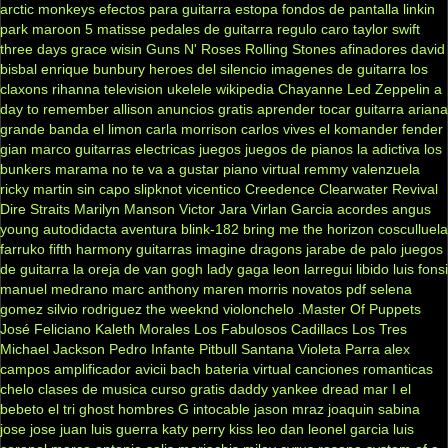
arctic monkeys
efectos para guitarra
estopa
fondos de pantalla
linkin
park
maroon 5
matisse
pedales de guitarra
regulo caro
taylor swift
three days grace
wisin
Guns N' Roses
Rolling Stones
afinadores
david
bisbal
enrique bunbury
heroes del silencio
imagenes de guitarra
los
claxons
rihanna
television
ukelele
wikipedia
Chayanne
Led Zeppelin
a
day to remember
allison
anuncios gratis
aprender tocar guitarra
ariana
grande
banda el limon
carla morrison
carlos vives
el komander
fender
gian marco
guitarras electricas
juegos
juegos de pianos
la adictiva
los
bunkers
marama
no te va a gustar
piano virtual
remmy valenzuela
ricky martin
sin capo
slipknot
vicentico
Creedence Clearwater Revival
Dire Straits
Marilyn Manson
Victor Jara
Virlan Garcia
acordes
angus
young
autodidacta
aventura
blink-182
bring me the horizon
cosculluela
farruko
fifth harmony
guitarras
imagine dragons
jarabe de palo
juegos
de guitarra
la oreja de van gogh
lady gaga
leon larregui
libido
luis fonsi
manuel medrano
marc anthony
maren morris
novatos
pdf
selena
gomez
silvio rodriguez
the weeknd
violonchelo
.Master Of Puppets
José Feliciano
Kaleth Morales
Los Fabulosos Cadillacs
Los Tres
Michael Jackson
Pedro Infante
Pitbull
Santana
Violeta Parra
alex
campos
amplificador
avicii
bach
bateria virtual
canciones romanticas
chelo
clases de musica
curso gratis
daddy yankee
dread mar I
el
bebeto
el tri
ghost
hombres G
intocable
jason mraz
joaquin sabina
jose jose
juan luis guerra
katy perry
kiss
leo dan
leonel garcia
luis