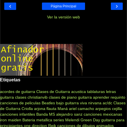
‹
›
Página Principal
Ver la versión web
Etiquetas
acordes de guitarra
Clases de Guitarra acustica
tablaturas
letras
guitarra clases
christianvib
clases de piano
guitarra
aprender
requinto
canciones de peliculas
Beatles
bajo
guitarra viva
nirvana
ac/dc
Clases
de Guitarra Criolla
arjona
flauta
Maná
ariel camacho
arpegios
cejilla
canciones infantiles
Banda MS
alejandro sanz
canciones mexicanas
iron maiden
Bateria
metallica
series
Melendi
Green Day
guitarra para
principiantes
one direction
Reik
canciones de dibujos animados