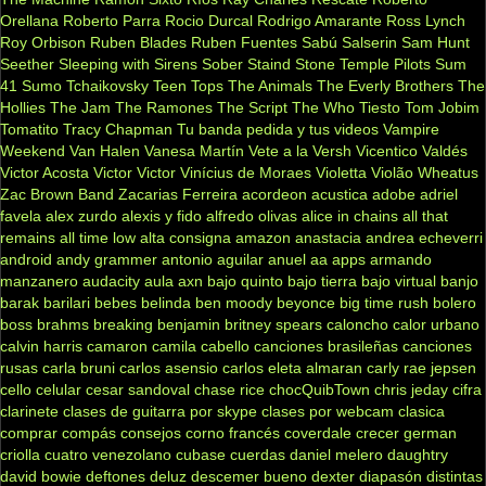
Orellana
Roberto Parra
Rocio Durcal
Rodrigo Amarante
Ross Lynch
Roy Orbison
Ruben Blades
Ruben Fuentes
Sabú
Salserin
Sam Hunt
Seether
Sleeping with Sirens
Sober
Staind
Stone Temple Pilots
Sum
41
Sumo
Tchaikovsky
Teen Tops
The Animals
The Everly Brothers
The
Hollies
The Jam
The Ramones
The Script
The Who
Tiesto
Tom Jobim
Tomatito
Tracy Chapman
Tu banda pedida y tus videos
Vampire
Weekend
Van Halen
Vanesa Martín
Vete a la Versh
Vicentico Valdés
Victor Acosta
Victor Victor
Vinícius de Moraes
Violetta
Violão
Wheatus
Zac Brown Band
Zacarias Ferreira
acordeon
acustica
adobe
adriel
favela
alex zurdo
alexis y fido
alfredo olivas
alice in chains
all that
remains
all time low
alta consigna
amazon
anastacia
andrea echeverri
android
andy grammer
antonio aguilar
anuel aa
apps
armando
manzanero
audacity
aula
axn
bajo quinto
bajo tierra
bajo virtual
banjo
barak
barilari
bebes
belinda
ben moody
beyonce
big time rush
bolero
boss
brahms
breaking benjamin
britney spears
caloncho
calor urbano
calvin harris
camaron
camila cabello
canciones brasileñas
canciones
rusas
carla bruni
carlos asensio
carlos eleta almaran
carly rae jepsen
cello
celular
cesar sandoval
chase rice
chocQuibTown
chris jeday
cifra
clarinete
clases de guitarra por skype
clases por webcam
clasica
comprar
compás
consejos
corno francés
coverdale
crecer german
criolla
cuatro venezolano
cubase
cuerdas
daniel melero
daughtry
david bowie
deftones
deluz
descemer bueno
dexter
diapasón
distintas