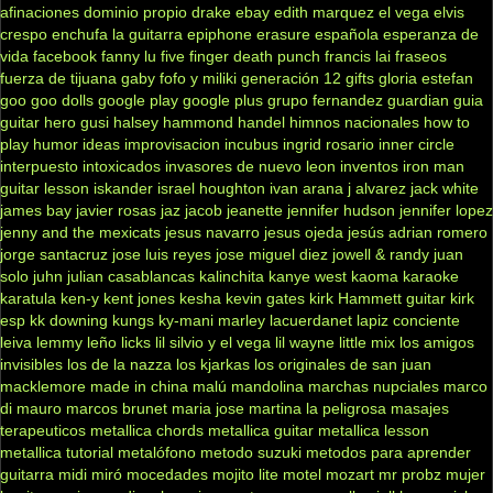
afinaciones
dominio propio
drake
ebay
edith marquez
el vega
elvis
crespo
enchufa la guitarra
epiphone
erasure
española
esperanza de
vida
facebook
fanny lu
five finger death punch
francis lai
fraseos
fuerza de tijuana
gaby fofo y miliki
generación 12
gifts
gloria estefan
goo goo dolls
google play
google plus
grupo fernandez
guardian
guia
guitar hero
gusi
halsey
hammond
handel
himnos nacionales
how to
play
humor
ideas
improvisacion
incubus
ingrid rosario
inner circle
interpuesto
intoxicados
invasores de nuevo leon
inventos
iron man
guitar lesson
iskander
israel houghton
ivan arana
j alvarez
jack white
james bay
javier rosas
jaz jacob
jeanette
jennifer hudson
jennifer lopez
jenny and the mexicats
jesus navarro
jesus ojeda
jesús adrian romero
jorge santacruz
jose luis reyes
jose miguel diez
jowell & randy
juan
solo
juhn
julian casablancas
kalinchita
kanye west
kaoma
karaoke
karatula
ken-y
kent jones
kesha
kevin gates
kirk Hammett guitar
kirk
esp
kk downing
kungs
ky-mani marley
lacuerdanet
lapiz conciente
leiva
lemmy
leño
licks
lil silvio y el vega
lil wayne
little mix
los amigos
invisibles
los de la nazza
los kjarkas
los originales de san juan
macklemore
made in china
malú
mandolina
marchas nupciales
marco
di mauro
marcos brunet
maria jose
martina la peligrosa
masajes
terapeuticos
metallica chords
metallica guitar
metallica lesson
metallica tutorial
metalófono
metodo suzuki
metodos para aprender
guitarra
midi
miró
mocedades
mojito lite
motel
mozart
mr probz
mujer