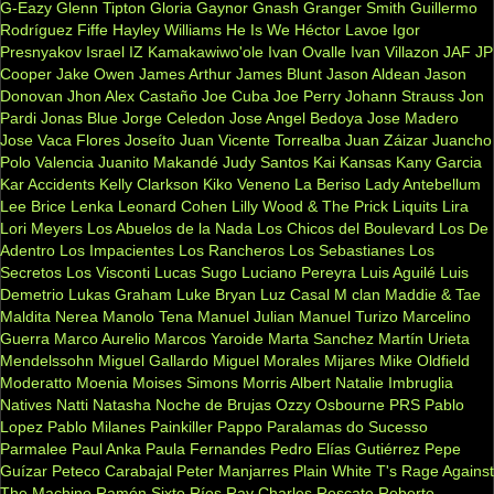
G-Eazy
Glenn Tipton
Gloria Gaynor
Gnash
Granger Smith
Guillermo
Rodríguez Fiffe
Hayley Williams
He Is We
Héctor Lavoe
Igor
Presnyakov
Israel IZ Kamakawiwo'ole
Ivan Ovalle
Ivan Villazon
JAF
JP
Cooper
Jake Owen
James Arthur
James Blunt
Jason Aldean
Jason
Donovan
Jhon Alex Castaño
Joe Cuba
Joe Perry
Johann Strauss
Jon
Pardi
Jonas Blue
Jorge Celedon
Jose Angel Bedoya
Jose Madero
Jose Vaca Flores
Joseíto
Juan Vicente Torrealba
Juan Záizar
Juancho
Polo Valencia
Juanito Makandé
Judy Santos
Kai
Kansas
Kany Garcia
Kar Accidents
Kelly Clarkson
Kiko Veneno
La Beriso
Lady Antebellum
Lee Brice
Lenka
Leonard Cohen
Lilly Wood & The Prick
Liquits
Lira
Lori Meyers
Los Abuelos de la Nada
Los Chicos del Boulevard
Los De
Adentro
Los Impacientes
Los Rancheros
Los Sebastianes
Los
Secretos
Los Visconti
Lucas Sugo
Luciano Pereyra
Luis Aguilé
Luis
Demetrio
Lukas Graham
Luke Bryan
Luz Casal
M clan
Maddie & Tae
Maldita Nerea
Manolo Tena
Manuel Julian
Manuel Turizo
Marcelino
Guerra
Marco Aurelio
Marcos Yaroide
Marta Sanchez
Martín Urieta
Mendelssohn
Miguel Gallardo
Miguel Morales
Mijares
Mike Oldfield
Moderatto
Moenia
Moises Simons
Morris Albert
Natalie Imbruglia
Natives
Natti Natasha
Noche de Brujas
Ozzy Osbourne
PRS
Pablo
Lopez
Pablo Milanes
Painkiller
Pappo
Paralamas do Sucesso
Parmalee
Paul Anka
Paula Fernandes
Pedro Elías Gutiérrez
Pepe
Guízar
Peteco Carabajal
Peter Manjarres
Plain White T's
Rage Against
The Machine
Ramón Sixto Ríos
Ray Charles
Rescate
Roberto