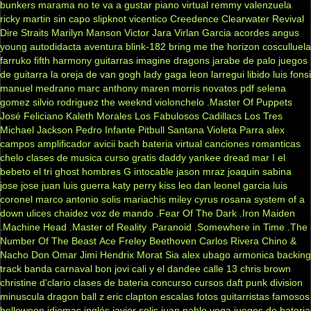
bunkers
marama
no te va a gustar
piano virtual
remmy valenzuela
ricky martin
sin capo
slipknot
vicentico
Creedence Clearwater Revival
Dire Straits
Marilyn Manson
Victor Jara
Virlan Garcia
acordes
angus
young
autodidacta
aventura
blink-182
bring me the horizon
cosculluela
farruko
fifth harmony
guitarras
imagine dragons
jarabe de palo
juegos
de guitarra
la oreja de van gogh
lady gaga
leon larregui
libido
luis fonsi
manuel medrano
marc anthony
maren morris
novatos
pdf
selena
gomez
silvio rodriguez
the weeknd
violonchelo
.Master Of Puppets
José Feliciano
Kaleth Morales
Los Fabulosos Cadillacs
Los Tres
Michael Jackson
Pedro Infante
Pitbull
Santana
Violeta Parra
alex
campos
amplificador
avicii
bach
bateria virtual
canciones romanticas
chelo
clases de musica
curso gratis
daddy yankee
dread mar I
el
bebeto
el tri
ghost
hombres G
intocable
jason mraz
joaquin sabina
jose jose
juan luis guerra
katy perry
kiss
leo dan
leonel garcia
luis
coronel
marco antonio solis
mariachis
miley cyrus
rosana
system of a
down
ulices chaidez
voz de mando
.Fear Of The Dark
.Iron Maiden
.Machine Head
.Master of Reality
.Paranoid
.Somewhere in Time
.The
Number Of The Beast
Ace Freley
Beethoven
Carlos Rivera
Chino &
Nacho
Don Omar
Jimi Hendrix
Morat
Sia
alex ubago
armonica
backing
track
banda carnaval
bon jovi
cali y el dandee
calle 13
chris brown
christine d'clario
clases de bateria
concurso
cursos
daft punk
division
minuscula
dragon ball z
eric clapton
escalas
fotos
guitarristas famosos
helloween
idiomas
inglés
javier solis
juan pablo vega
juegos de bateria