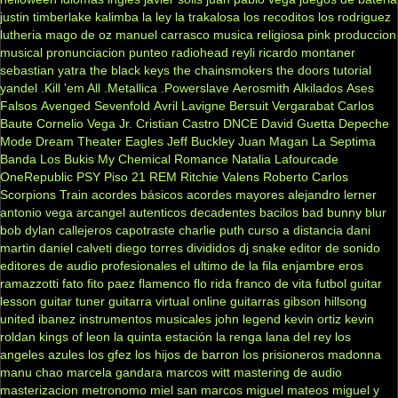
justin timberlake
kalimba
la ley
la trakalosa
los recoditos
los rodriguez
lutheria
mago de oz
manuel carrasco
musica religiosa
pink
produccion
musical
pronunciacion
punteo
radiohead
reyli
ricardo montaner
sebastian yatra
the black keys
the chainsmokers
the doors
tutorial
yandel
.Kill 'em All
.Metallica
.Powerslave
Aerosmith
Alkilados
Ases
Falsos
Avenged Sevenfold
Avril Lavigne
Bersuit Vergarabat
Carlos
Baute
Cornelio Vega Jr.
Cristian Castro
DNCE
David Guetta
Depeche
Mode
Dream Theater
Eagles
Jeff Buckley
Juan Magan
La Septima
Banda
Los Bukis
My Chemical Romance
Natalia Lafourcade
OneRepublic
PSY
Piso 21
REM
Ritchie Valens
Roberto Carlos
Scorpions
Train
acordes básicos
acordes mayores
alejandro lerner
antonio vega
arcangel
autenticos decadentes
bacilos
bad bunny
blur
bob dylan
callejeros
capotraste
charlie puth
curso a distancia
dani
martin
daniel calveti
diego torres
divididos
dj snake
editor de sonido
editores de audio profesionales
el ultimo de la fila
enjambre
eros
ramazzotti
fato
fito paez
flamenco
flo rida
franco de vita
futbol
guitar
lesson
guitar tuner
guitarra virtual online
guitarras gibson
hillsong
united
ibanez
instrumentos musicales
john legend
kevin ortiz
kevin
roldan
kings of leon
la quinta estación
la renga
lana del rey
los
angeles azules
los gfez
los hijos de barron
los prisioneros
madonna
manu chao
marcela gandara
marcos witt
mastering de audio
masterizacion
metronomo
miel san marcos
miguel mateos
miguel y