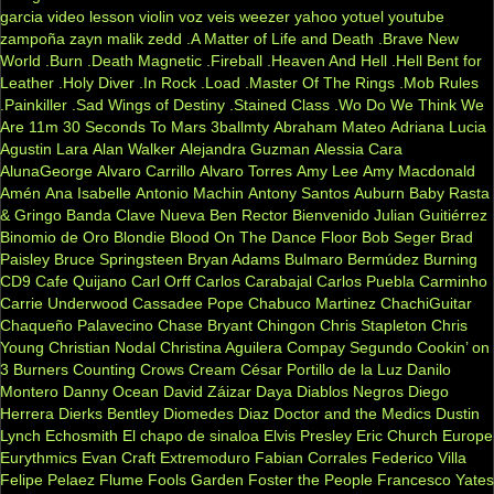
garcia
video lesson
violin
voz veis
weezer
yahoo
yotuel
youtube
zampoña
zayn malik
zedd
.A Matter of Life and Death
.Brave New
World
.Burn
.Death Magnetic
.Fireball
.Heaven And Hell
.Hell Bent for
Leather
.Holy Diver
.In Rock
.Load
.Master Of The Rings
.Mob Rules
.Painkiller
.Sad Wings of Destiny
.Stained Class
.Wo Do We Think We
Are
11m
30 Seconds To Mars
3ballmty
Abraham Mateo
Adriana Lucia
Agustin Lara
Alan Walker
Alejandra Guzman
Alessia Cara
AlunaGeorge
Alvaro Carrillo
Alvaro Torres
Amy Lee
Amy Macdonald
Amén
Ana Isabelle
Antonio Machin
Antony Santos
Auburn
Baby Rasta
& Gringo
Banda Clave Nueva
Ben Rector
Bienvenido Julian Guitiérrez
Binomio de Oro
Blondie
Blood On The Dance Floor
Bob Seger
Brad
Paisley
Bruce Springsteen
Bryan Adams
Bulmaro Bermúdez
Burning
CD9
Cafe Quijano
Carl Orff
Carlos Carabajal
Carlos Puebla
Carminho
Carrie Underwood
Cassadee Pope
Chabuco Martinez
ChachiGuitar
Chaqueño Palavecino
Chase Bryant
Chingon
Chris Stapleton
Chris
Young
Christian Nodal
Christina Aguilera
Compay Segundo
Cookin’ on
3 Burners
Counting Crows
Cream
César Portillo de la Luz
Danilo
Montero
Danny Ocean
David Záizar
Daya
Diablos Negros
Diego
Herrera
Dierks Bentley
Diomedes Diaz
Doctor and the Medics
Dustin
Lynch
Echosmith
El chapo de sinaloa
Elvis Presley
Eric Church
Europe
Eurythmics
Evan Craft
Extremoduro
Fabian Corrales
Federico Villa
Felipe Pelaez
Flume
Fools Garden
Foster the People
Francesco Yates