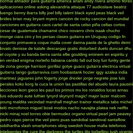
normal
afinador para guitarra
america
anahi
andy rivera
antonio flores
aplicaciones online
asking alexandria
attaque 77
audioslave
beatriz
luengo
benny ibarra
billy joel
billy talent
black eyed peas
black veil
brides
brian may
bryant myers
cancion de rocky
cancion del mundial
canciones en guitarra
caos
cartel de santa
celso piña
celtas cortos
cesar de guatemala
chamamé
chico novarro
chris isaak
chucho
monge
ciara
ciro y los persas
clases guitarra en Uruguay
codigo fn
conjunto primavera
coque malla
cover
danna paola
de la ghetto
demi
lovato
denisse de kalafe
descargas gratis
disturbed
duelo
duncan dhu
el coyote y su banda tierra santa
ellie goulding
eminem
en espiritu y
en verdad
enigma norteño
fabiana cantilo
fall out boy
fun
funky
gente
de zona
george harrison
gorillaz
gotye
guaco
guitarra electrica virtual
guitarra tango
guitarraviva.com
hoobastank
hozier
iggy azalea
india
martinez
jaguares
john fogerty
jorge drexler
jorge negrete
jose luis
perales
koko
korg
la cuca
la union
las pastillas del abuelo
laura pausini
lecciones
leon gieco
les paul
los primos mx
los ronaldos
lucas arnau
luis eduardo aute
luthier
lynyrd skynyrd
magic!
major lazer
malcom
young
maldita vecindad
marshall
meghan trainor
metallica tabs
michel
teló
microfonos
miguel bosé
modos
nacho
navajita platea
nek
netflix
nicki minaj
noel torres
obie bermudez
organo virtual
pearl jam
peavey
pedro capo
pierce the veil
piero
puas
sandobal
sandoval
santaflow
siddhartha
slash
smartphones
sting
swedish house mafia
telefonos
inteligentes
the cure
the darkness
the turtles
tito torbellino
tush
vicente