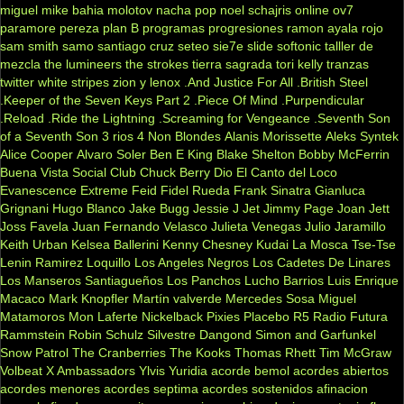
miguel
mike bahia
molotov
nacha pop
noel schajris
online
ov7
paramore
pereza
plan B
programas
progresiones
ramon ayala
rojo
sam smith
samo
santiago cruz
seteo
sie7e
slide
softonic
talller de
mezcla
the lumineers
the strokes
tierra sagrada
tori kelly
tranzas
twitter
white stripes
zion y lenox
.And Justice For All
.British Steel
.Keeper of the Seven Keys Part 2
.Piece Of Mind
.Purpendicular
.Reload
.Ride the Lightning
.Screaming for Vengeance
.Seventh Son
of a Seventh Son
3 rios
4 Non Blondes
Alanis Morissette
Aleks Syntek
Alice Cooper
Alvaro Soler
Ben E King
Blake Shelton
Bobby McFerrin
Buena Vista Social Club
Chuck Berry
Dio
El Canto del Loco
Evanescence
Extreme
Feid
Fidel Rueda
Frank Sinatra
Gianluca
Grignani
Hugo Blanco
Jake Bugg
Jessie J
Jet
Jimmy Page
Joan Jett
Joss Favela
Juan Fernando Velasco
Julieta Venegas
Julio Jaramillo
Keith Urban
Kelsea Ballerini
Kenny Chesney
Kudai
La Mosca Tse-Tse
Lenin Ramirez
Loquillo
Los Angeles Negros
Los Cadetes De Linares
Los Manseros Santiagueños
Los Panchos
Lucho Barrios
Luis Enrique
Macaco
Mark Knopfler
Martín valverde
Mercedes Sosa
Miguel
Matamoros
Mon Laferte
Nickelback
Pixies
Placebo
R5
Radio Futura
Rammstein
Robin Schulz
Silvestre Dangond
Simon and Garfunkel
Snow Patrol
The Cranberries
The Kooks
Thomas Rhett
Tim McGraw
Volbeat
X Ambassadors
Ylvis
Yuridia
acorde bemol
acordes abiertos
acordes menores
acordes septima
acordes sostenidos
afinacion