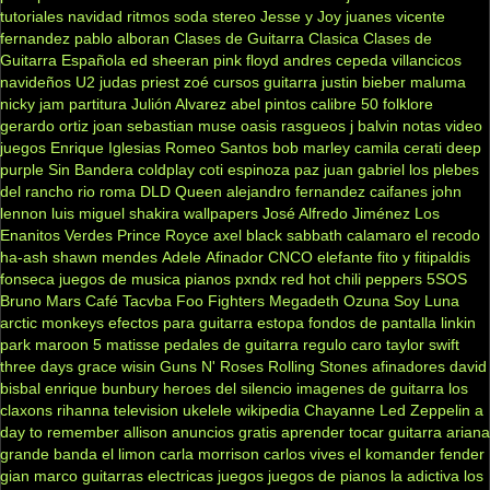
tutoriales
navidad
ritmos
soda stereo
Jesse y Joy
juanes
vicente
fernandez
pablo alboran
Clases de Guitarra Clasica
Clases de
Guitarra Española
ed sheeran
pink floyd
andres cepeda
villancicos
navideños
U2
judas priest
zoé
cursos guitarra
justin bieber
maluma
nicky jam
partitura
Julión Alvarez
abel pintos
calibre 50
folklore
gerardo ortiz
joan sebastian
muse
oasis
rasgueos
j balvin
notas
video
juegos
Enrique Iglesias
Romeo Santos
bob marley
camila
cerati
deep
purple
Sin Bandera
coldplay
coti
espinoza paz
juan gabriel
los plebes
del rancho
rio roma
DLD
Queen
alejandro fernandez
caifanes
john
lennon
luis miguel
shakira
wallpapers
José Alfredo Jiménez
Los
Enanitos Verdes
Prince Royce
axel
black sabbath
calamaro
el recodo
ha-ash
shawn mendes
Adele
Afinador
CNCO
elefante
fito y fitipaldis
fonseca
juegos de musica
pianos
pxndx
red hot chili peppers
5SOS
Bruno Mars
Café Tacvba
Foo Fighters
Megadeth
Ozuna
Soy Luna
arctic monkeys
efectos para guitarra
estopa
fondos de pantalla
linkin
park
maroon 5
matisse
pedales de guitarra
regulo caro
taylor swift
three days grace
wisin
Guns N' Roses
Rolling Stones
afinadores
david
bisbal
enrique bunbury
heroes del silencio
imagenes de guitarra
los
claxons
rihanna
television
ukelele
wikipedia
Chayanne
Led Zeppelin
a
day to remember
allison
anuncios gratis
aprender tocar guitarra
ariana
grande
banda el limon
carla morrison
carlos vives
el komander
fender
gian marco
guitarras electricas
juegos
juegos de pianos
la adictiva
los