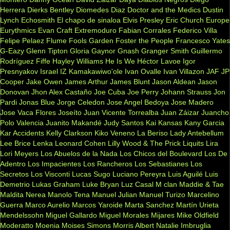
Herrera
Dierks Bentley
Diomedes Diaz
Doctor and the Medics
Dustin
Lynch
Echosmith
El chapo de sinaloa
Elvis Presley
Eric Church
Europe
Eurythmics
Evan Craft
Extremoduro
Fabian Corrales
Federico Villa
Felipe Pelaez
Flume
Fools Garden
Foster the People
Francesco Yates
G-Eazy
Glenn Tipton
Gloria Gaynor
Gnash
Granger Smith
Guillermo
Rodríguez Fiffe
Hayley Williams
He Is We
Héctor Lavoe
Igor
Presnyakov
Israel IZ Kamakawiwo'ole
Ivan Ovalle
Ivan Villazon
JAF
JP
Cooper
Jake Owen
James Arthur
James Blunt
Jason Aldean
Jason
Donovan
Jhon Alex Castaño
Joe Cuba
Joe Perry
Johann Strauss
Jon
Pardi
Jonas Blue
Jorge Celedon
Jose Angel Bedoya
Jose Madero
Jose Vaca Flores
Joseíto
Juan Vicente Torrealba
Juan Záizar
Juancho
Polo Valencia
Juanito Makandé
Judy Santos
Kai
Kansas
Kany Garcia
Kar Accidents
Kelly Clarkson
Kiko Veneno
La Beriso
Lady Antebellum
Lee Brice
Lenka
Leonard Cohen
Lilly Wood & The Prick
Liquits
Lira
Lori Meyers
Los Abuelos de la Nada
Los Chicos del Boulevard
Los De
Adentro
Los Impacientes
Los Rancheros
Los Sebastianes
Los
Secretos
Los Visconti
Lucas Sugo
Luciano Pereyra
Luis Aguilé
Luis
Demetrio
Lukas Graham
Luke Bryan
Luz Casal
M clan
Maddie & Tae
Maldita Nerea
Manolo Tena
Manuel Julian
Manuel Turizo
Marcelino
Guerra
Marco Aurelio
Marcos Yaroide
Marta Sanchez
Martín Urieta
Mendelssohn
Miguel Gallardo
Miguel Morales
Mijares
Mike Oldfield
Moderatto
Moenia
Moises Simons
Morris Albert
Natalie Imbruglia