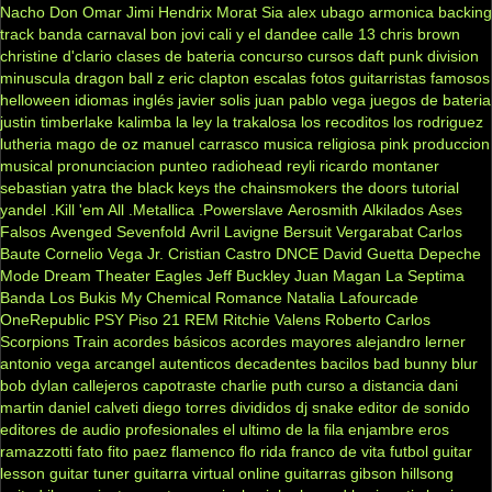
Nacho
Don Omar
Jimi Hendrix
Morat
Sia
alex ubago
armonica
backing
track
banda carnaval
bon jovi
cali y el dandee
calle 13
chris brown
christine d'clario
clases de bateria
concurso
cursos
daft punk
division
minuscula
dragon ball z
eric clapton
escalas
fotos
guitarristas famosos
helloween
idiomas
inglés
javier solis
juan pablo vega
juegos de bateria
justin timberlake
kalimba
la ley
la trakalosa
los recoditos
los rodriguez
lutheria
mago de oz
manuel carrasco
musica religiosa
pink
produccion
musical
pronunciacion
punteo
radiohead
reyli
ricardo montaner
sebastian yatra
the black keys
the chainsmokers
the doors
tutorial
yandel
.Kill 'em All
.Metallica
.Powerslave
Aerosmith
Alkilados
Ases
Falsos
Avenged Sevenfold
Avril Lavigne
Bersuit Vergarabat
Carlos
Baute
Cornelio Vega Jr.
Cristian Castro
DNCE
David Guetta
Depeche
Mode
Dream Theater
Eagles
Jeff Buckley
Juan Magan
La Septima
Banda
Los Bukis
My Chemical Romance
Natalia Lafourcade
OneRepublic
PSY
Piso 21
REM
Ritchie Valens
Roberto Carlos
Scorpions
Train
acordes básicos
acordes mayores
alejandro lerner
antonio vega
arcangel
autenticos decadentes
bacilos
bad bunny
blur
bob dylan
callejeros
capotraste
charlie puth
curso a distancia
dani
martin
daniel calveti
diego torres
divididos
dj snake
editor de sonido
editores de audio profesionales
el ultimo de la fila
enjambre
eros
ramazzotti
fato
fito paez
flamenco
flo rida
franco de vita
futbol
guitar
lesson
guitar tuner
guitarra virtual online
guitarras gibson
hillsong