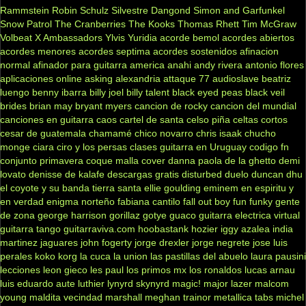
Rammstein
Robin Schulz
Silvestre Dangond
Simon and Garfunkel
Snow Patrol
The Cranberries
The Kooks
Thomas Rhett
Tim McGraw
Volbeat
X Ambassadors
Ylvis
Yuridia
acorde bemol
acordes abiertos
acordes menores
acordes septima
acordes sostenidos
afinacion
normal
afinador para guitarra
america
anahi
andy rivera
antonio flores
aplicaciones online
asking alexandria
attaque 77
audioslave
beatriz
luengo
benny ibarra
billy joel
billy talent
black eyed peas
black veil
brides
brian may
bryant myers
cancion de rocky
cancion del mundial
canciones en guitarra
caos
cartel de santa
celso piña
celtas cortos
cesar de guatemala
chamamé
chico novarro
chris isaak
chucho
monge
ciara
ciro y los persas
clases guitarra en Uruguay
codigo fn
conjunto primavera
coque malla
cover
danna paola
de la ghetto
demi
lovato
denisse de kalafe
descargas gratis
disturbed
duelo
duncan dhu
el coyote y su banda tierra santa
ellie goulding
eminem
en espiritu y
en verdad
enigma norteño
fabiana cantilo
fall out boy
fun
funky
gente
de zona
george harrison
gorillaz
gotye
guaco
guitarra electrica virtual
guitarra tango
guitarraviva.com
hoobastank
hozier
iggy azalea
india
martinez
jaguares
john fogerty
jorge drexler
jorge negrete
jose luis
perales
koko
korg
la cuca
la union
las pastillas del abuelo
laura pausini
lecciones
leon gieco
les paul
los primos mx
los ronaldos
lucas arnau
luis eduardo aute
luthier
lynyrd skynyrd
magic!
major lazer
malcom
young
maldita vecindad
marshall
meghan trainor
metallica tabs
michel