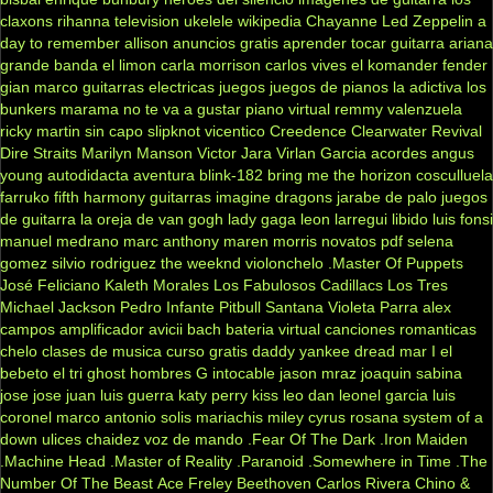
claxons
rihanna
television
ukelele
wikipedia
Chayanne
Led Zeppelin
a
day to remember
allison
anuncios gratis
aprender tocar guitarra
ariana
grande
banda el limon
carla morrison
carlos vives
el komander
fender
gian marco
guitarras electricas
juegos
juegos de pianos
la adictiva
los
bunkers
marama
no te va a gustar
piano virtual
remmy valenzuela
ricky martin
sin capo
slipknot
vicentico
Creedence Clearwater Revival
Dire Straits
Marilyn Manson
Victor Jara
Virlan Garcia
acordes
angus
young
autodidacta
aventura
blink-182
bring me the horizon
cosculluela
farruko
fifth harmony
guitarras
imagine dragons
jarabe de palo
juegos
de guitarra
la oreja de van gogh
lady gaga
leon larregui
libido
luis fonsi
manuel medrano
marc anthony
maren morris
novatos
pdf
selena
gomez
silvio rodriguez
the weeknd
violonchelo
.Master Of Puppets
José Feliciano
Kaleth Morales
Los Fabulosos Cadillacs
Los Tres
Michael Jackson
Pedro Infante
Pitbull
Santana
Violeta Parra
alex
campos
amplificador
avicii
bach
bateria virtual
canciones romanticas
chelo
clases de musica
curso gratis
daddy yankee
dread mar I
el
bebeto
el tri
ghost
hombres G
intocable
jason mraz
joaquin sabina
jose jose
juan luis guerra
katy perry
kiss
leo dan
leonel garcia
luis
coronel
marco antonio solis
mariachis
miley cyrus
rosana
system of a
down
ulices chaidez
voz de mando
.Fear Of The Dark
.Iron Maiden
.Machine Head
.Master of Reality
.Paranoid
.Somewhere in Time
.The
Number Of The Beast
Ace Freley
Beethoven
Carlos Rivera
Chino &