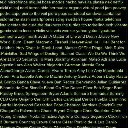
teló
microfonos
miguel bosé
modos
nacho
navajita platea
nek
netflix
nicki minaj
noel torres
obie bermudez
organo virtual
pearl jam
peavey
pedro capo
pierce the veil
piero
puas
sandobal
sandoval
santaflow
siddhartha
slash
smartphones
sting
swedish house mafia
telefonos
inteligentes
the cure
the darkness
the turtles
tito torbellino
tush
vicente
garcia
video lesson
violin
voz veis
weezer
yahoo
yotuel
youtube
zampoña
zayn malik
zedd
.A Matter of Life and Death
.Brave New
World
.Burn
.Death Magnetic
.Fireball
.Heaven And Hell
.Hell Bent for
Leather
.Holy Diver
.In Rock
.Load
.Master Of The Rings
.Mob Rules
.Painkiller
.Sad Wings of Destiny
.Stained Class
.Wo Do We Think We
Are
11m
30 Seconds To Mars
3ballmty
Abraham Mateo
Adriana Lucia
Agustin Lara
Alan Walker
Alejandra Guzman
Alessia Cara
AlunaGeorge
Alvaro Carrillo
Alvaro Torres
Amy Lee
Amy Macdonald
Amén
Ana Isabelle
Antonio Machin
Antony Santos
Auburn
Baby Rasta
& Gringo
Banda Clave Nueva
Ben Rector
Bienvenido Julian Guitiérrez
Binomio de Oro
Blondie
Blood On The Dance Floor
Bob Seger
Brad
Paisley
Bruce Springsteen
Bryan Adams
Bulmaro Bermúdez
Burning
CD9
Cafe Quijano
Carl Orff
Carlos Carabajal
Carlos Puebla
Carminho
Carrie Underwood
Cassadee Pope
Chabuco Martinez
ChachiGuitar
Chaqueño Palavecino
Chase Bryant
Chingon
Chris Stapleton
Chris
Young
Christian Nodal
Christina Aguilera
Compay Segundo
Cookin’ on
3 Burners
Counting Crows
Cream
César Portillo de la Luz
Danilo
Montero
Danny Ocean
David Záizar
Daya
Diablos Negros
Diego