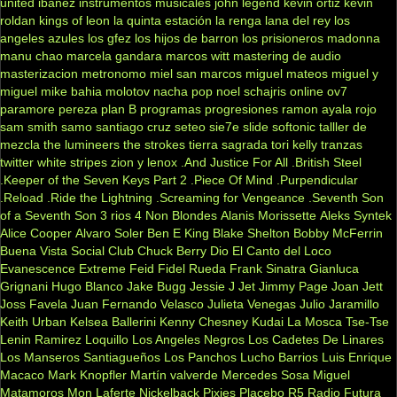
united
ibanez
instrumentos musicales
john legend
kevin ortiz
kevin
roldan
kings of leon
la quinta estación
la renga
lana del rey
los
angeles azules
los gfez
los hijos de barron
los prisioneros
madonna
manu chao
marcela gandara
marcos witt
mastering de audio
masterizacion
metronomo
miel san marcos
miguel mateos
miguel y
miguel
mike bahia
molotov
nacha pop
noel schajris
online
ov7
paramore
pereza
plan B
programas
progresiones
ramon ayala
rojo
sam smith
samo
santiago cruz
seteo
sie7e
slide
softonic
talller de
mezcla
the lumineers
the strokes
tierra sagrada
tori kelly
tranzas
twitter
white stripes
zion y lenox
.And Justice For All
.British Steel
.Keeper of the Seven Keys Part 2
.Piece Of Mind
.Purpendicular
.Reload
.Ride the Lightning
.Screaming for Vengeance
.Seventh Son
of a Seventh Son
3 rios
4 Non Blondes
Alanis Morissette
Aleks Syntek
Alice Cooper
Alvaro Soler
Ben E King
Blake Shelton
Bobby McFerrin
Buena Vista Social Club
Chuck Berry
Dio
El Canto del Loco
Evanescence
Extreme
Feid
Fidel Rueda
Frank Sinatra
Gianluca
Grignani
Hugo Blanco
Jake Bugg
Jessie J
Jet
Jimmy Page
Joan Jett
Joss Favela
Juan Fernando Velasco
Julieta Venegas
Julio Jaramillo
Keith Urban
Kelsea Ballerini
Kenny Chesney
Kudai
La Mosca Tse-Tse
Lenin Ramirez
Loquillo
Los Angeles Negros
Los Cadetes De Linares
Los Manseros Santiagueños
Los Panchos
Lucho Barrios
Luis Enrique
Macaco
Mark Knopfler
Martín valverde
Mercedes Sosa
Miguel
Matamoros
Mon Laferte
Nickelback
Pixies
Placebo
R5
Radio Futura