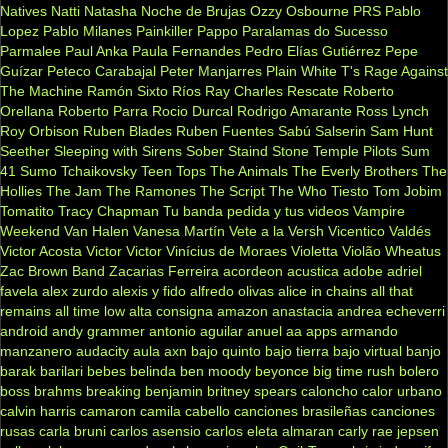
Natives
Natti Natasha
Noche de Brujas
Ozzy Osbourne
PRS
Pablo
Lopez
Pablo Milanes
Painkiller
Pappo
Paralamas do Sucesso
Parmalee
Paul Anka
Paula Fernandes
Pedro Elías Gutiérrez
Pepe
Guízar
Peteco Carabajal
Peter Manjarres
Plain White T's
Rage Against
The Machine
Ramón Sixto Ríos
Ray Charles
Rescate
Roberto
Orellana
Roberto Parra
Rocio Durcal
Rodrigo Amarante
Ross Lynch
Roy Orbison
Ruben Blades
Ruben Fuentes
Sabú
Salserin
Sam Hunt
Seether
Sleeping with Sirens
Sober
Staind
Stone Temple Pilots
Sum
41
Sumo
Tchaikovsky
Teen Tops
The Animals
The Everly Brothers
The
Hollies
The Jam
The Ramones
The Script
The Who
Tiesto
Tom Jobim
Tomatito
Tracy Chapman
Tu banda pedida y tus videos
Vampire
Weekend
Van Halen
Vanesa Martín
Vete a la Versh
Vicentico Valdés
Victor Acosta
Victor Victor
Vinícius de Moraes
Violetta
Violão
Wheatus
Zac Brown Band
Zacarias Ferreira
acordeon
acustica
adobe
adriel
favela
alex zurdo
alexis y fido
alfredo olivas
alice in chains
all that
remains
all time low
alta consigna
amazon
anastacia
andrea echeverri
android
andy grammer
antonio aguilar
anuel aa
apps
armando
manzanero
audacity
aula
axn
bajo quinto
bajo tierra
bajo virtual
banjo
barak
barilari
bebes
belinda
ben moody
beyonce
big time rush
bolero
boss
brahms
breaking benjamin
britney spears
caloncho
calor urbano
calvin harris
camaron
camila cabello
canciones brasileñas
canciones
rusas
carla bruni
carlos asensio
carlos eleta almaran
carly rae jepsen