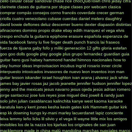
cello
celular
cesar sandoval
chase rice
chocQuibTown
chris jeday
cifra
clarinete
clases de guitarra por skype
clases por webcam
clasica
comprar
compás
consejos
corno francés
coverdale
crecer german
criolla
cuatro venezolano
cubase
cuerdas
daniel melero
daughtry
david bowie
deftones
deluz
descemer bueno
dexter
diapasón
distintas
afinaciones
dominio propio
drake
ebay
edith marquez
el vega
elvis
crespo
enchufa la guitarra
epiphone
erasure
española
esperanza de
vida
facebook
fanny lu
five finger death punch
francis lai
fraseos
fuerza de tijuana
gaby fofo y miliki
generación 12
gifts
gloria estefan
goo goo dolls
google play
google plus
grupo fernandez
guardian
guia
guitar hero
gusi
halsey
hammond
handel
himnos nacionales
how to
play
humor
ideas
improvisacion
incubus
ingrid rosario
inner circle
interpuesto
intoxicados
invasores de nuevo leon
inventos
iron man
guitar lesson
iskander
israel houghton
ivan arana
j alvarez
jack white
james bay
javier rosas
jaz jacob
jeanette
jennifer hudson
jennifer lopez
jenny and the mexicats
jesus navarro
jesus ojeda
jesús adrian romero
jorge santacruz
jose luis reyes
jose miguel diez
jowell & randy
juan
solo
juhn
julian casablancas
kalinchita
kanye west
kaoma
karaoke
karatula
ken-y
kent jones
kesha
kevin gates
kirk Hammett guitar
kirk
esp
kk downing
kungs
ky-mani marley
lacuerdanet
lapiz conciente
leiva
lemmy
leño
licks
lil silvio y el vega
lil wayne
little mix
los amigos
invisibles
los de la nazza
los kjarkas
los originales de san juan
macklemore
made in china
malú
mandolina
marchas nupciales
marco