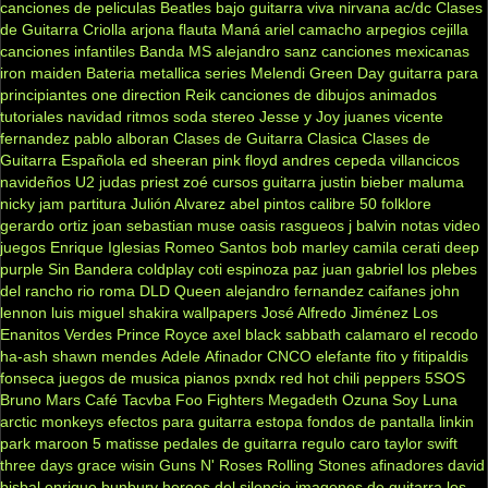
canciones de peliculas
Beatles
bajo
guitarra viva
nirvana
ac/dc
Clases
de Guitarra Criolla
arjona
flauta
Maná
ariel camacho
arpegios
cejilla
canciones infantiles
Banda MS
alejandro sanz
canciones mexicanas
iron maiden
Bateria
metallica
series
Melendi
Green Day
guitarra para
principiantes
one direction
Reik
canciones de dibujos animados
tutoriales
navidad
ritmos
soda stereo
Jesse y Joy
juanes
vicente
fernandez
pablo alboran
Clases de Guitarra Clasica
Clases de
Guitarra Española
ed sheeran
pink floyd
andres cepeda
villancicos
navideños
U2
judas priest
zoé
cursos guitarra
justin bieber
maluma
nicky jam
partitura
Julión Alvarez
abel pintos
calibre 50
folklore
gerardo ortiz
joan sebastian
muse
oasis
rasgueos
j balvin
notas
video
juegos
Enrique Iglesias
Romeo Santos
bob marley
camila
cerati
deep
purple
Sin Bandera
coldplay
coti
espinoza paz
juan gabriel
los plebes
del rancho
rio roma
DLD
Queen
alejandro fernandez
caifanes
john
lennon
luis miguel
shakira
wallpapers
José Alfredo Jiménez
Los
Enanitos Verdes
Prince Royce
axel
black sabbath
calamaro
el recodo
ha-ash
shawn mendes
Adele
Afinador
CNCO
elefante
fito y fitipaldis
fonseca
juegos de musica
pianos
pxndx
red hot chili peppers
5SOS
Bruno Mars
Café Tacvba
Foo Fighters
Megadeth
Ozuna
Soy Luna
arctic monkeys
efectos para guitarra
estopa
fondos de pantalla
linkin
park
maroon 5
matisse
pedales de guitarra
regulo caro
taylor swift
three days grace
wisin
Guns N' Roses
Rolling Stones
afinadores
david
bisbal
enrique bunbury
heroes del silencio
imagenes de guitarra
los