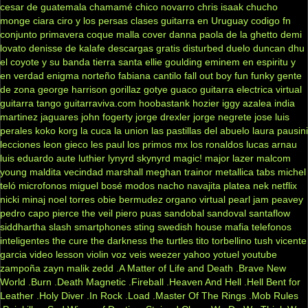
cesar de guatemala
chamamé
chico novarro
chris isaak
chucho
monge
ciara
ciro y los persas
clases guitarra en Uruguay
codigo fn
conjunto primavera
coque malla
cover
danna paola
de la ghetto
demi
lovato
denisse de kalafe
descargas gratis
disturbed
duelo
duncan dhu
el coyote y su banda tierra santa
ellie goulding
eminem
en espiritu y
en verdad
enigma norteño
fabiana cantilo
fall out boy
fun
funky
gente
de zona
george harrison
gorillaz
gotye
guaco
guitarra electrica virtual
guitarra tango
guitarraviva.com
hoobastank
hozier
iggy azalea
india
martinez
jaguares
john fogerty
jorge drexler
jorge negrete
jose luis
perales
koko
korg
la cuca
la union
las pastillas del abuelo
laura pausini
lecciones
leon gieco
les paul
los primos mx
los ronaldos
lucas arnau
luis eduardo aute
luthier
lynyrd skynyrd
magic!
major lazer
malcom
young
maldita vecindad
marshall
meghan trainor
metallica tabs
michel
teló
microfonos
miguel bosé
modos
nacho
navajita platea
nek
netflix
nicki minaj
noel torres
obie bermudez
organo virtual
pearl jam
peavey
pedro capo
pierce the veil
piero
puas
sandobal
sandoval
santaflow
siddhartha
slash
smartphones
sting
swedish house mafia
telefonos
inteligentes
the cure
the darkness
the turtles
tito torbellino
tush
vicente
garcia
video lesson
violin
voz veis
weezer
yahoo
yotuel
youtube
zampoña
zayn malik
zedd
.A Matter of Life and Death
.Brave New
World
.Burn
.Death Magnetic
.Fireball
.Heaven And Hell
.Hell Bent for
Leather
.Holy Diver
.In Rock
.Load
.Master Of The Rings
.Mob Rules