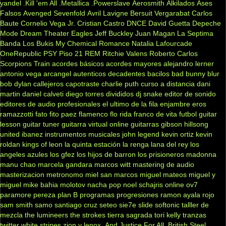
yandel
.Kill 'em All
.Metallica
.Powerslave
Aerosmith
Alkilados
Ases
Falsos
Avenged Sevenfold
Avril Lavigne
Bersuit Vergarabat
Carlos
Baute
Cornelio Vega Jr.
Cristian Castro
DNCE
David Guetta
Depeche
Mode
Dream Theater
Eagles
Jeff Buckley
Juan Magan
La Septima
Banda
Los Bukis
My Chemical Romance
Natalia Lafourcade
OneRepublic
PSY
Piso 21
REM
Ritchie Valens
Roberto Carlos
Scorpions
Train
acordes básicos
acordes mayores
alejandro lerner
antonio vega
arcangel
autenticos decadentes
bacilos
bad bunny
blur
bob dylan
callejeros
capotraste
charlie puth
curso a distancia
dani
martin
daniel calveti
diego torres
divididos
dj snake
editor de sonido
editores de audio profesionales
el ultimo de la fila
enjambre
eros
ramazzotti
fato
fito paez
flamenco
flo rida
franco de vita
futbol
guitar
lesson
guitar tuner
guitarra virtual online
guitarras gibson
hillsong
united
ibanez
instrumentos musicales
john legend
kevin ortiz
kevin
roldan
kings of leon
la quinta estación
la renga
lana del rey
los
angeles azules
los gfez
los hijos de barron
los prisioneros
madonna
manu chao
marcela gandara
marcos witt
mastering de audio
masterizacion
metronomo
miel san marcos
miguel mateos
miguel y
miguel
mike bahia
molotov
nacha pop
noel schajris
online
ov7
paramore
pereza
plan B
programas
progresiones
ramon ayala
rojo
sam smith
samo
santiago cruz
seteo
sie7e
slide
softonic
talller de
mezcla
the lumineers
the strokes
tierra sagrada
tori kelly
tranzas
twitter
white stripes
zion y lenox
.And Justice For All
.British Steel