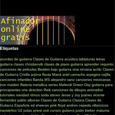
Etiquetas
acordes de guitarra
Clases de Guitarra acustica
tablaturas
letras
guitarra clases
christianvib
clases de piano
guitarra
aprender
requinto
canciones de peliculas
Beatles
bajo
guitarra viva
nirvana
ac/dc
Clases
de Guitarra Criolla
arjona
flauta
Maná
ariel camacho
arpegios
cejilla
canciones infantiles
Banda MS
alejandro sanz
canciones mexicanas
iron maiden
Bateria
metallica
series
Melendi
Green Day
guitarra para
principiantes
one direction
Reik
canciones de dibujos animados
tutoriales
navidad
ritmos
soda stereo
Jesse y Joy
juanes
vicente
fernandez
pablo alboran
Clases de Guitarra Clasica
Clases de
Guitarra Española
ed sheeran
pink floyd
andres cepeda
villancicos
navideños
U2
judas priest
zoé
cursos guitarra
justin bieber
maluma