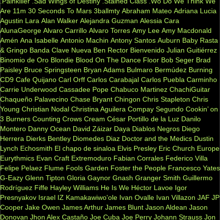
.Painkiller
.Sad Wings of Destiny
.Stained Class
.Wo Do We Think We
Are
11m
30 Seconds To Mars
3ballmty
Abraham Mateo
Adriana Lucia
Agustin Lara
Alan Walker
Alejandra Guzman
Alessia Cara
AlunaGeorge
Alvaro Carrillo
Alvaro Torres
Amy Lee
Amy Macdonald
Amén
Ana Isabelle
Antonio Machin
Antony Santos
Auburn
Baby Rasta
& Gringo
Banda Clave Nueva
Ben Rector
Bienvenido Julian Guitiérrez
Binomio de Oro
Blondie
Blood On The Dance Floor
Bob Seger
Brad
Paisley
Bruce Springsteen
Bryan Adams
Bulmaro Bermúdez
Burning
CD9
Cafe Quijano
Carl Orff
Carlos Carabajal
Carlos Puebla
Carminho
Carrie Underwood
Cassadee Pope
Chabuco Martinez
ChachiGuitar
Chaqueño Palavecino
Chase Bryant
Chingon
Chris Stapleton
Chris
Young
Christian Nodal
Christina Aguilera
Compay Segundo
Cookin’ on
3 Burners
Counting Crows
Cream
César Portillo de la Luz
Danilo
Montero
Danny Ocean
David Záizar
Daya
Diablos Negros
Diego
Herrera
Dierks Bentley
Diomedes Diaz
Doctor and the Medics
Dustin
Lynch
Echosmith
El chapo de sinaloa
Elvis Presley
Eric Church
Europe
Eurythmics
Evan Craft
Extremoduro
Fabian Corrales
Federico Villa
Felipe Pelaez
Flume
Fools Garden
Foster the People
Francesco Yates
G-Eazy
Glenn Tipton
Gloria Gaynor
Gnash
Granger Smith
Guillermo
Rodríguez Fiffe
Hayley Williams
He Is We
Héctor Lavoe
Igor
Presnyakov
Israel IZ Kamakawiwo'ole
Ivan Ovalle
Ivan Villazon
JAF
JP
Cooper
Jake Owen
James Arthur
James Blunt
Jason Aldean
Jason
Donovan
Jhon Alex Castaño
Joe Cuba
Joe Perry
Johann Strauss
Jon