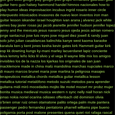
guitar hero
gusi
halsey
hammond
handel
himnos nacionales
how to
play
humor
ideas
improvisacion
incubus
ingrid rosario
inner circle
interpuesto
intoxicados
invasores de nuevo leon
inventos
iron man
guitar lesson
iskander
israel houghton
ivan arana
j alvarez
jack white
james bay
javier rosas
jaz jacob
jeanette
jennifer hudson
jennifer lopez
jenny and the mexicats
jesus navarro
jesus ojeda
jesús adrian romero
jorge santacruz
jose luis reyes
jose miguel diez
jowell & randy
juan
solo
juhn
julian casablancas
kalinchita
kanye west
kaoma
karaoke
karatula
ken-y
kent jones
kesha
kevin gates
kirk Hammett guitar
kirk
esp
kk downing
kungs
ky-mani marley
lacuerdanet
lapiz conciente
leiva
lemmy
leño
licks
lil silvio y el vega
lil wayne
little mix
los amigos
invisibles
los de la nazza
los kjarkas
los originales de san juan
macklemore
made in china
malú
mandolina
marchas nupciales
marco
di mauro
marcos brunet
maria jose
martina la peligrosa
masajes
terapeuticos
metallica chords
metallica guitar
metallica lesson
metallica tutorial
metalófono
metodo suzuki
metodos para aprender
guitarra
midi
miró
mocedades
mojito lite
motel
mozart
mr probz
mujer
bonita
musica medieval
musica western
n sync
nelly
niall horan
nick
jonas
nokia
noriel
ocarina
odisseo
offenbach
old dominion
olivia
o'brien
omar ruiz
omen
otamatone
palito ortega
palm mute
pantera
passenger
pedro fernandez
pentatonix
pharrell williams
pipe bueno
poligamia
porta
post malone
presentes
quena
quiet riot
rafaga
rascal