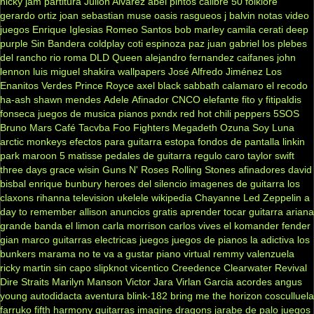
nicky jam
partitura
Julión Alvarez
abel pintos
calibre 50
folklore
gerardo ortiz
joan sebastian
muse
oasis
rasgueos
j balvin
notas
video
juegos
Enrique Iglesias
Romeo Santos
bob marley
camila
cerati
deep
purple
Sin Bandera
coldplay
coti
espinoza paz
juan gabriel
los plebes
del rancho
rio roma
DLD
Queen
alejandro fernandez
caifanes
john
lennon
luis miguel
shakira
wallpapers
José Alfredo Jiménez
Los
Enanitos Verdes
Prince Royce
axel
black sabbath
calamaro
el recodo
ha-ash
shawn mendes
Adele
Afinador
CNCO
elefante
fito y fitipaldis
fonseca
juegos de musica
pianos
pxndx
red hot chili peppers
5SOS
Bruno Mars
Café Tacvba
Foo Fighters
Megadeth
Ozuna
Soy Luna
arctic monkeys
efectos para guitarra
estopa
fondos de pantalla
linkin
park
maroon 5
matisse
pedales de guitarra
regulo caro
taylor swift
three days grace
wisin
Guns N' Roses
Rolling Stones
afinadores
david
bisbal
enrique bunbury
heroes del silencio
imagenes de guitarra
los
claxons
rihanna
television
ukelele
wikipedia
Chayanne
Led Zeppelin
a
day to remember
allison
anuncios gratis
aprender tocar guitarra
ariana
grande
banda el limon
carla morrison
carlos vives
el komander
fender
gian marco
guitarras electricas
juegos
juegos de pianos
la adictiva
los
bunkers
marama
no te va a gustar
piano virtual
remmy valenzuela
ricky martin
sin capo
slipknot
vicentico
Creedence Clearwater Revival
Dire Straits
Marilyn Manson
Victor Jara
Virlan Garcia
acordes
angus
young
autodidacta
aventura
blink-182
bring me the horizon
cosculluela
farruko
fifth harmony
guitarras
imagine dragons
jarabe de palo
juegos