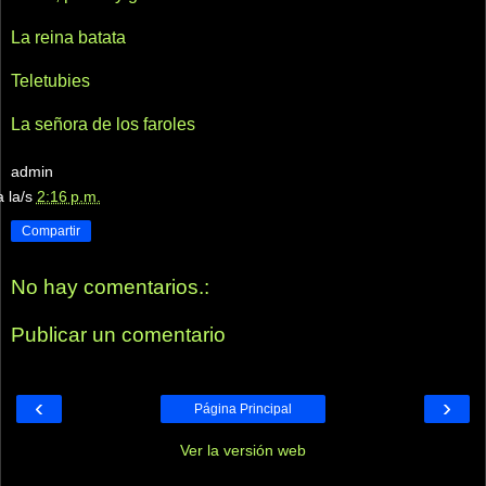
La reina batata
Teletubies
La señora de los faroles
admin
a la/s
2:16 p.m.
Compartir
No hay comentarios.:
Publicar un comentario
‹
›
Página Principal
Ver la versión web