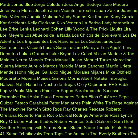
Pardi
Jonas Blue
Jorge Celedon
Jose Angel Bedoya
Jose Madero
Jose Vaca Flores
Joseíto
Juan Vicente Torrealba
Juan Záizar
Juancho
Polo Valencia
Juanito Makandé
Judy Santos
Kai
Kansas
Kany Garcia
Kar Accidents
Kelly Clarkson
Kiko Veneno
La Beriso
Lady Antebellum
Lee Brice
Lenka
Leonard Cohen
Lilly Wood & The Prick
Liquits
Lira
Lori Meyers
Los Abuelos de la Nada
Los Chicos del Boulevard
Los De
Adentro
Los Impacientes
Los Rancheros
Los Sebastianes
Los
Secretos
Los Visconti
Lucas Sugo
Luciano Pereyra
Luis Aguilé
Luis
Demetrio
Lukas Graham
Luke Bryan
Luz Casal
M clan
Maddie & Tae
Maldita Nerea
Manolo Tena
Manuel Julian
Manuel Turizo
Marcelino
Guerra
Marco Aurelio
Marcos Yaroide
Marta Sanchez
Martín Urieta
Mendelssohn
Miguel Gallardo
Miguel Morales
Mijares
Mike Oldfield
Moderatto
Moenia
Moises Simons
Morris Albert
Natalie Imbruglia
Natives
Natti Natasha
Noche de Brujas
Ozzy Osbourne
PRS
Pablo
Lopez
Pablo Milanes
Painkiller
Pappo
Paralamas do Sucesso
Parmalee
Paul Anka
Paula Fernandes
Pedro Elías Gutiérrez
Pepe
Guízar
Peteco Carabajal
Peter Manjarres
Plain White T's
Rage Against
The Machine
Ramón Sixto Ríos
Ray Charles
Rescate
Roberto
Orellana
Roberto Parra
Rocio Durcal
Rodrigo Amarante
Ross Lynch
Roy Orbison
Ruben Blades
Ruben Fuentes
Sabú
Salserin
Sam Hunt
Seether
Sleeping with Sirens
Sober
Staind
Stone Temple Pilots
Sum
41
Sumo
Tchaikovsky
Teen Tops
The Animals
The Everly Brothers
The