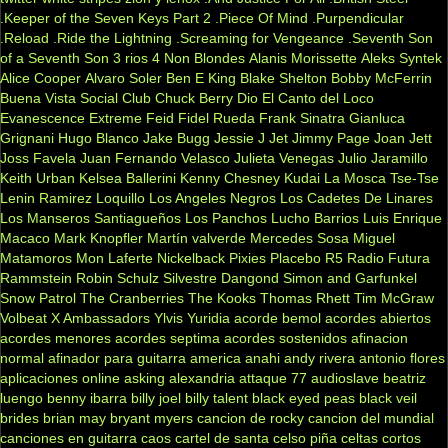
.Keeper of the Seven Keys Part 2
.Piece Of Mind
.Purpendicular
.Reload
.Ride the Lightning
.Screaming for Vengeance
.Seventh Son
of a Seventh Son
3 rios
4 Non Blondes
Alanis Morissette
Aleks Syntek
Alice Cooper
Alvaro Soler
Ben E King
Blake Shelton
Bobby McFerrin
Buena Vista Social Club
Chuck Berry
Dio
El Canto del Loco
Evanescence
Extreme
Feid
Fidel Rueda
Frank Sinatra
Gianluca
Grignani
Hugo Blanco
Jake Bugg
Jessie J
Jet
Jimmy Page
Joan Jett
Joss Favela
Juan Fernando Velasco
Julieta Venegas
Julio Jaramillo
Keith Urban
Kelsea Ballerini
Kenny Chesney
Kudai
La Mosca Tse-Tse
Lenin Ramirez
Loquillo
Los Angeles Negros
Los Cadetes De Linares
Los Manseros Santiagueños
Los Panchos
Lucho Barrios
Luis Enrique
Macaco
Mark Knopfler
Martín valverde
Mercedes Sosa
Miguel
Matamoros
Mon Laferte
Nickelback
Pixies
Placebo
R5
Radio Futura
Rammstein
Robin Schulz
Silvestre Dangond
Simon and Garfunkel
Snow Patrol
The Cranberries
The Kooks
Thomas Rhett
Tim McGraw
Volbeat
X Ambassadors
Ylvis
Yuridia
acorde bemol
acordes abiertos
acordes menores
acordes septima
acordes sostenidos
afinacion
normal
afinador para guitarra
america
anahi
andy rivera
antonio flores
aplicaciones online
asking alexandria
attaque 77
audioslave
beatriz
luengo
benny ibarra
billy joel
billy talent
black eyed peas
black veil
brides
brian may
bryant myers
cancion de rocky
cancion del mundial
canciones en guitarra
caos
cartel de santa
celso piña
celtas cortos