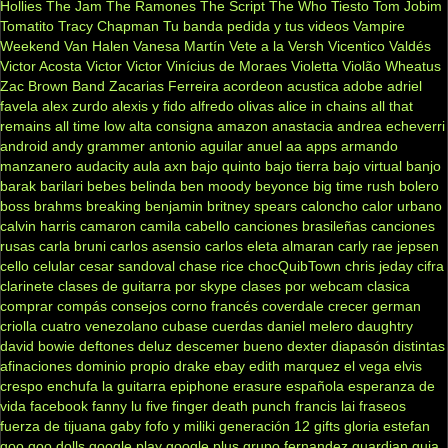
Hollies
The Jam
The Ramones
The Script
The Who
Tiesto
Tom Jobim
Tomatito
Tracy Chapman
Tu banda pedida y tus videos
Vampire
Weekend
Van Halen
Vanesa Martín
Vete a la Versh
Vicentico Valdés
Victor Acosta
Victor Victor
Vinícius de Moraes
Violetta
Violão
Wheatus
Zac Brown Band
Zacarias Ferreira
acordeon
acustica
adobe
adriel
favela
alex zurdo
alexis y fido
alfredo olivas
alice in chains
all that
remains
all time low
alta consigna
amazon
anastacia
andrea echeverri
android
andy grammer
antonio aguilar
anuel aa
apps
armando
manzanero
audacity
aula
axn
bajo quinto
bajo tierra
bajo virtual
banjo
barak
barilari
bebes
belinda
ben moody
beyonce
big time rush
bolero
boss
brahms
breaking benjamin
britney spears
caloncho
calor urbano
calvin harris
camaron
camila cabello
canciones brasileñas
canciones
rusas
carla bruni
carlos asensio
carlos eleta almaran
carly rae jepsen
cello
celular
cesar sandoval
chase rice
chocQuibTown
chris jeday
cifra
clarinete
clases de guitarra por skype
clases por webcam
clasica
comprar
compás
consejos
corno francés
coverdale
crecer german
criolla
cuatro venezolano
cubase
cuerdas
daniel melero
daughtry
david bowie
deftones
deluz
descemer bueno
dexter
diapasón
distintas
afinaciones
dominio propio
drake
ebay
edith marquez
el vega
elvis
crespo
enchufa la guitarra
epiphone
erasure
española
esperanza de
vida
facebook
fanny lu
five finger death punch
francis lai
fraseos
fuerza de tijuana
gaby fofo y miliki
generación 12
gifts
gloria estefan
goo goo dolls
google play
google plus
grupo fernandez
guardian
guia