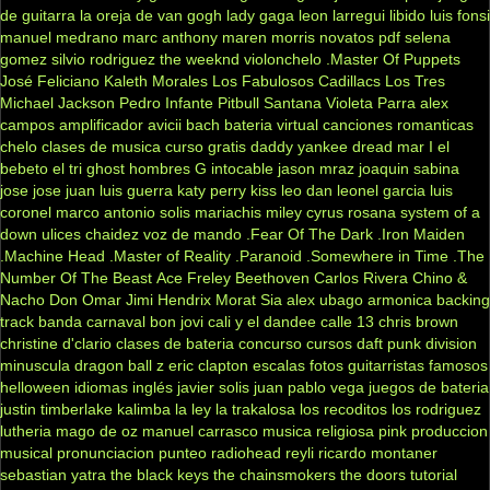
de guitarra
la oreja de van gogh
lady gaga
leon larregui
libido
luis fonsi
manuel medrano
marc anthony
maren morris
novatos
pdf
selena
gomez
silvio rodriguez
the weeknd
violonchelo
.Master Of Puppets
José Feliciano
Kaleth Morales
Los Fabulosos Cadillacs
Los Tres
Michael Jackson
Pedro Infante
Pitbull
Santana
Violeta Parra
alex
campos
amplificador
avicii
bach
bateria virtual
canciones romanticas
chelo
clases de musica
curso gratis
daddy yankee
dread mar I
el
bebeto
el tri
ghost
hombres G
intocable
jason mraz
joaquin sabina
jose jose
juan luis guerra
katy perry
kiss
leo dan
leonel garcia
luis
coronel
marco antonio solis
mariachis
miley cyrus
rosana
system of a
down
ulices chaidez
voz de mando
.Fear Of The Dark
.Iron Maiden
.Machine Head
.Master of Reality
.Paranoid
.Somewhere in Time
.The
Number Of The Beast
Ace Freley
Beethoven
Carlos Rivera
Chino &
Nacho
Don Omar
Jimi Hendrix
Morat
Sia
alex ubago
armonica
backing
track
banda carnaval
bon jovi
cali y el dandee
calle 13
chris brown
christine d'clario
clases de bateria
concurso
cursos
daft punk
division
minuscula
dragon ball z
eric clapton
escalas
fotos
guitarristas famosos
helloween
idiomas
inglés
javier solis
juan pablo vega
juegos de bateria
justin timberlake
kalimba
la ley
la trakalosa
los recoditos
los rodriguez
lutheria
mago de oz
manuel carrasco
musica religiosa
pink
produccion
musical
pronunciacion
punteo
radiohead
reyli
ricardo montaner
sebastian yatra
the black keys
the chainsmokers
the doors
tutorial