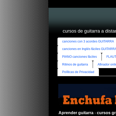
cursos de guitarra a distan
canciones con 3 acordes GUITARRA
canciones en Inglés fáciles GUITARR
PIANO canciones fáciles
FLAUT
Ritmos de guitarra
Afinador onl
Políticas de Privacidad
Aprender guitarra
-
cursos gra