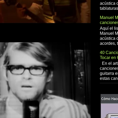
acústica 
tablaturas
Manuel 
canciones
Aquí el l
Manuel Me
acústica o
acordes, t
40 Cancio
Tocar en 
En el art
canciones
guitarra e
estas can