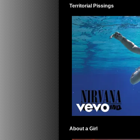
Territorial Pissings
About a Girl