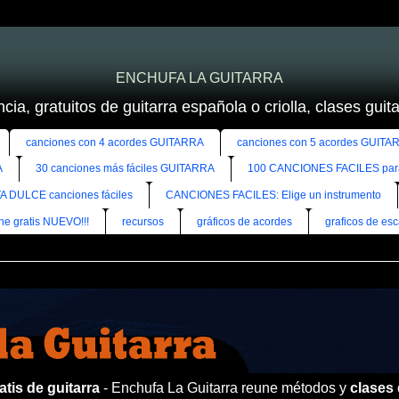
ENCHUFA LA GUITARRA
cia, gratuitos de guitarra española o criolla, clases guitar
canciones con 4 acordes GUITARRA
canciones con 5 acordes GUITA
A
30 canciones más fáciles GUITARRA
100 CANCIONES FACILES pa
A DULCE canciones fáciles
CANCIONES FACILES: Elige un instrumento
ine gratis NUEVO!!!
recursos
gráficos de acordes
graficos de esc
tis de guitarra
- Enchufa La Guitarra reune métodos y
clases 