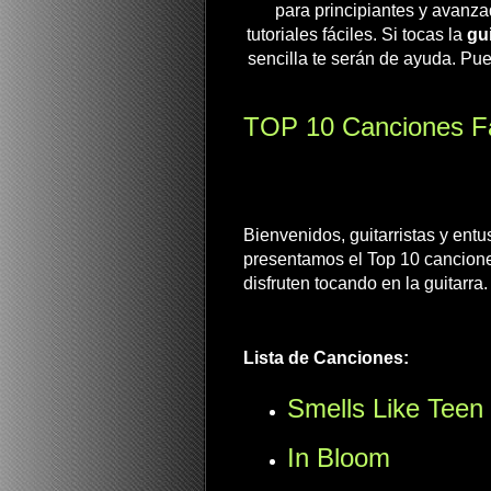
para principiantes y avanza
tutoriales fáciles. Si tocas la
gui
sencilla te serán de ayuda. Pue
TOP 10 Canciones Fác
Bienvenidos, guitarristas y entu
presentamos el Top 10 canciones
disfruten tocando en la guitarra.
Lista de Canciones:
Smells Like Teen 
In Bloom