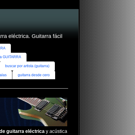
ra eléctrica. Guitarra fácil
RRA
ra GUITARRA
buscar por artista (guitarra)
alas
guitarra desde cero
de guitarra eléctrica
y acústica