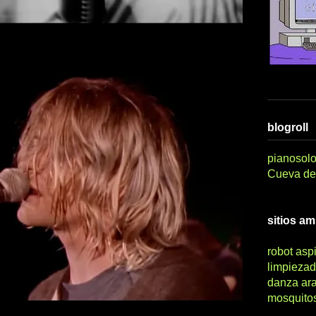
blogroll
pianosolo
Cueva del
sitios a
robot asp
limpiezad
danza ar
mosquito