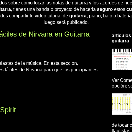
dos sobre como tocar las notas de guitarra y los acordes de nue
tarra
, tienes una banda o proyecto de hacerla
seguro
estos
cu
des compartir tu video tutorial de
guitarra
, piano, bajo o baterí
luego será publicado.
iles de Nirvana en Guitarra
articulos
guitarra
siastas de la música. En esta sección,
 fáciles de Nirvana para que los principiantes
Ver Comen
opción: so
Spirit
de tocar c
flautistas