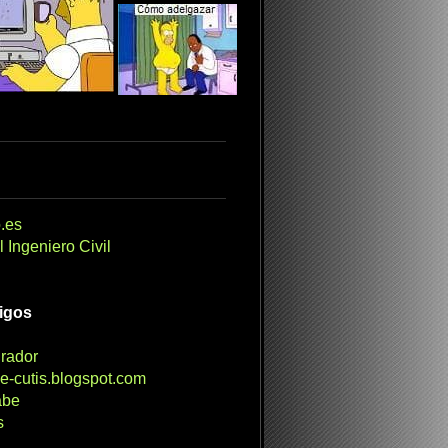
.es
 Ingeniero Civil
migos
irador
e-cutis.blogspot.com
abe
s