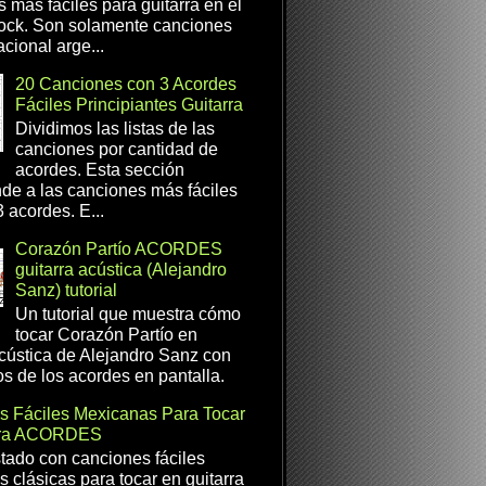
s más fáciles para guitarra en el
ock. Son solamente canciones
cional arge...
20 Canciones con 3 Acordes
Fáciles Principiantes Guitarra
Dividimos las listas de las
canciones por cantidad de
acordes. Esta sección
de a las canciones más fáciles
 acordes. E...
Corazón Partío ACORDES
guitarra acústica (Alejandro
Sanz) tutorial
Un tutorial que muestra cómo
tocar Corazón Partío en
acústica de Alejandro Sanz con
os de los acordes en pantalla.
s Fáciles Mexicanas Para Tocar
rra ACORDES
istado con canciones fáciles
 clásicas para tocar en guitarra