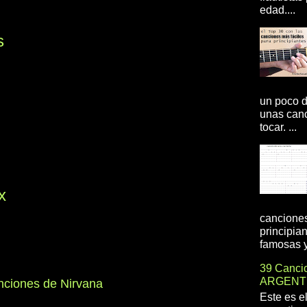
edad....
s
un poco d
unas canc
tocar. ...
x
canciones
principia
famosas y 
39 Cancio
ARGENT
nciones de Nirvana
Este es e