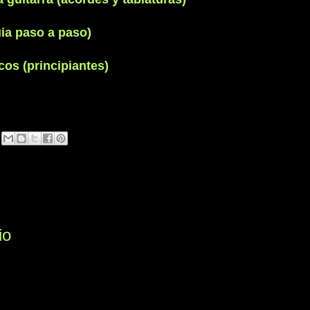
ia paso a paso)
os (principiantes)
io