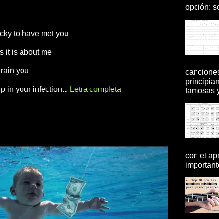
opción: so
ucky to have met you
s it is about me
drain you
canciones
principia
p in your infection...
Letra completa
famosas y 
con el ap
importante