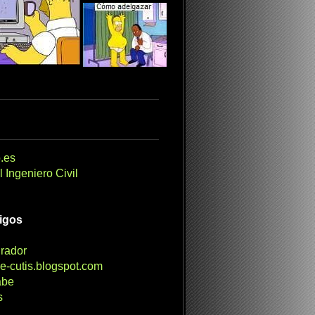
.es
 Ingeniero Civil
migos
irador
e-cutis.blogspot.com
abe
s