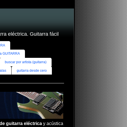
ra eléctrica. Guitarra fácil
RRA
ra GUITARRA
buscar por artista (guitarra)
alas
guitarra desde cero
de guitarra eléctrica
y acústica