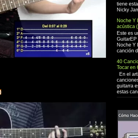
tiene est
Nicky Jam
Noche Y 
acústica 
Este es u
GuitarEP 
Noche Y D
canción d
40 Cancio
Tocar en 
En el art
canciones
guitarra e
estas can
)