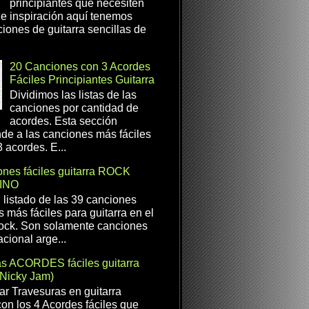
principiantes que necesiten
e inspiración aquí tenemos
iones de guitarra sencillas de
20 Canciones con 3 Acordes
Fáciles Principiantes Guitarra
Dividimos las listas de las
canciones por cantidad de
acordes. Esta sección
de a las canciones más fáciles
 acordes. E...
nes fáciles guitarra ROCK
INO
l listado de las 39 canciones
s más fáciles para guitarra en el
ock. Son solamente canciones
cional arge...
as ACORDES fáciles guitarra
(Nicky Jam)
r Travesuras en guitarra
con los 4 Acordes fáciles que