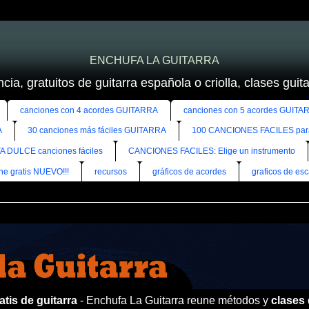
ENCHUFA LA GUITARRA
cia, gratuitos de guitarra española o criolla, clases guitar
canciones con 4 acordes GUITARRA
canciones con 5 acordes GUITA
A
30 canciones más fáciles GUITARRA
100 CANCIONES FACILES pa
A DULCE canciones fáciles
CANCIONES FACILES: Elige un instrumento
ine gratis NUEVO!!!
recursos
gráficos de acordes
graficos de esc
tis de guitarra
- Enchufa La Guitarra reune métodos y
clases 