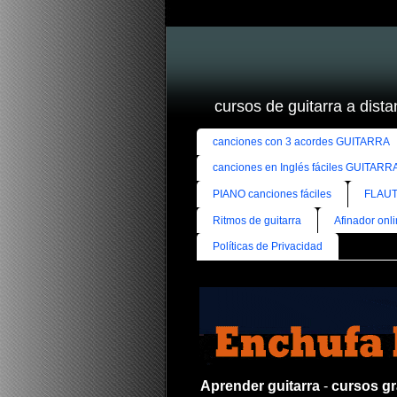
cursos de guitarra a distan
canciones con 3 acordes GUITARRA
canciones en Inglés fáciles GUITARR
PIANO canciones fáciles
FLAUT
Ritmos de guitarra
Afinador onl
Políticas de Privacidad
Aprender guitarra
-
cursos gra