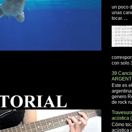
un poco d
unas canc
tocar. ...
correspon
con solo 3
39 Cancio
ARGENT
Este es e
argentina
genero R
de rock na
Travesur
acústica 
Cómo toca
acústica 