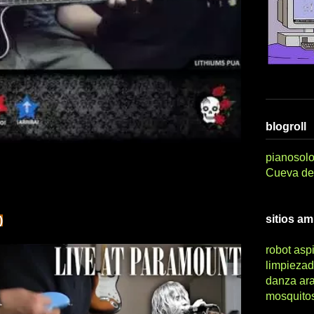
blogroll
pianosolo
Cueva del
sitios a
)
robot asp
limpiezad
danza ar
mosquito