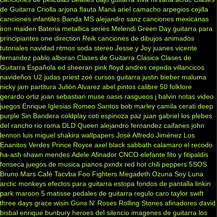
de Guitarra Criolla
arjona
flauta
Maná
ariel camacho
arpegios
cejilla
canciones infantiles
Banda MS
alejandro sanz
canciones mexicanas
iron maiden
Bateria
metallica
series
Melendi
Green Day
guitarra para
principiantes
one direction
Reik
canciones de dibujos animados
tutoriales
navidad
ritmos
soda stereo
Jesse y Joy
juanes
vicente
fernandez
pablo alboran
Clases de Guitarra Clasica
Clases de
Guitarra Española
ed sheeran
pink floyd
andres cepeda
villancicos
navideños
U2
judas priest
zoé
cursos guitarra
justin bieber
maluma
nicky jam
partitura
Julión Alvarez
abel pintos
calibre 50
folklore
gerardo ortiz
joan sebastian
muse
oasis
rasgueos
j balvin
notas
video
juegos
Enrique Iglesias
Romeo Santos
bob marley
camila
cerati
deep
purple
Sin Bandera
coldplay
coti
espinoza paz
juan gabriel
los plebes
del rancho
rio roma
DLD
Queen
alejandro fernandez
caifanes
john
lennon
luis miguel
shakira
wallpapers
José Alfredo Jiménez
Los
Enanitos Verdes
Prince Royce
axel
black sabbath
calamaro
el recodo
ha-ash
shawn mendes
Adele
Afinador
CNCO
elefante
fito y fitipaldis
fonseca
juegos de musica
pianos
pxndx
red hot chili peppers
5SOS
Bruno Mars
Café Tacvba
Foo Fighters
Megadeth
Ozuna
Soy Luna
arctic monkeys
efectos para guitarra
estopa
fondos de pantalla
linkin
park
maroon 5
matisse
pedales de guitarra
regulo caro
taylor swift
three days grace
wisin
Guns N' Roses
Rolling Stones
afinadores
david
bisbal
enrique bunbury
heroes del silencio
imagenes de guitarra
los