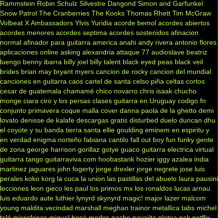
Rammstein
Robin Schulz
Silvestre Dangond
Simon and Garfunkel
Snow Patrol
The Cranberries
The Kooks
Thomas Rhett
Tim McGraw
Volbeat
X Ambassadors
Ylvis
Yuridia
acorde bemol
acordes abiertos
acordes menores
acordes septima
acordes sostenidos
afinacion
normal
afinador para guitarra
america
anahi
andy rivera
antonio flores
aplicaciones online
asking alexandria
attaque 77
audioslave
beatriz
luengo
benny ibarra
billy joel
billy talent
black eyed peas
black veil
brides
brian may
bryant myers
cancion de rocky
cancion del mundial
canciones en guitarra
caos
cartel de santa
celso piña
celtas cortos
cesar de guatemala
chamamé
chico novarro
chris isaak
chucho
monge
ciara
ciro y los persas
clases guitarra en Uruguay
codigo fn
conjunto primavera
coque malla
cover
danna paola
de la ghetto
demi
lovato
denisse de kalafe
descargas gratis
disturbed
duelo
duncan dhu
el coyote y su banda tierra santa
ellie goulding
eminem
en espiritu y
en verdad
enigma norteño
fabiana cantilo
fall out boy
fun
funky
gente
de zona
george harrison
gorillaz
gotye
guaco
guitarra electrica virtual
guitarra tango
guitarraviva.com
hoobastank
hozier
iggy azalea
india
martinez
jaguares
john fogerty
jorge drexler
jorge negrete
jose luis
perales
koko
korg
la cuca
la union
las pastillas del abuelo
laura pausini
lecciones
leon gieco
les paul
los primos mx
los ronaldos
lucas arnau
luis eduardo aute
luthier
lynyrd skynyrd
magic!
major lazer
malcom
young
maldita vecindad
marshall
meghan trainor
metallica tabs
michel
teló
microfonos
miguel bosé
modos
nacho
navajita platea
nek
netflix