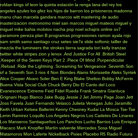
roldan
kings of leon
la quinta estación
la renga
lana del rey
los
angeles azules
los gfez
los hijos de barron
los prisioneros
madonna
manu chao
marcela gandara
marcos witt
mastering de audio
masterizacion
metronomo
miel san marcos
miguel mateos
miguel y
miguel
mike bahia
molotov
nacha pop
noel schajris
online
ov7
paramore
pereza
plan B
programas
progresiones
ramon ayala
rojo
sam smith
samo
santiago cruz
seteo
sie7e
slide
softonic
talller de
mezcla
the lumineers
the strokes
tierra sagrada
tori kelly
tranzas
twitter
white stripes
zion y lenox
.And Justice For All
.British Steel
.Keeper of the Seven Keys Part 2
.Piece Of Mind
.Purpendicular
.Reload
.Ride the Lightning
.Screaming for Vengeance
.Seventh Son
of a Seventh Son
3 rios
4 Non Blondes
Alanis Morissette
Aleks Syntek
Alice Cooper
Alvaro Soler
Ben E King
Blake Shelton
Bobby McFerrin
Buena Vista Social Club
Chuck Berry
Dio
El Canto del Loco
Evanescence
Extreme
Feid
Fidel Rueda
Frank Sinatra
Gianluca
Grignani
Hugo Blanco
Jake Bugg
Jessie J
Jet
Jimmy Page
Joan Jett
Joss Favela
Juan Fernando Velasco
Julieta Venegas
Julio Jaramillo
Keith Urban
Kelsea Ballerini
Kenny Chesney
Kudai
La Mosca Tse-Tse
Lenin Ramirez
Loquillo
Los Angeles Negros
Los Cadetes De Linares
Los Manseros Santiagueños
Los Panchos
Lucho Barrios
Luis Enrique
Macaco
Mark Knopfler
Martín valverde
Mercedes Sosa
Miguel
Matamoros
Mon Laferte
Nickelback
Pixies
Placebo
R5
Radio Futura