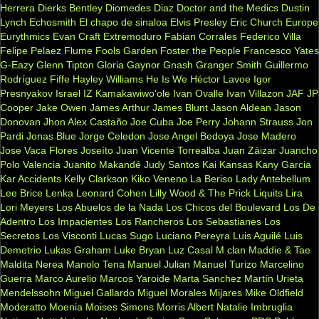
Herrera
Dierks Bentley
Diomedes Diaz
Doctor and the Medics
Dustin
Lynch
Echosmith
El chapo de sinaloa
Elvis Presley
Eric Church
Europe
Eurythmics
Evan Craft
Extremoduro
Fabian Corrales
Federico Villa
Felipe Pelaez
Flume
Fools Garden
Foster the People
Francesco Yates
G-Eazy
Glenn Tipton
Gloria Gaynor
Gnash
Granger Smith
Guillermo
Rodríguez Fiffe
Hayley Williams
He Is We
Héctor Lavoe
Igor
Presnyakov
Israel IZ Kamakawiwo'ole
Ivan Ovalle
Ivan Villazon
JAF
JP
Cooper
Jake Owen
James Arthur
James Blunt
Jason Aldean
Jason
Donovan
Jhon Alex Castaño
Joe Cuba
Joe Perry
Johann Strauss
Jon
Pardi
Jonas Blue
Jorge Celedon
Jose Angel Bedoya
Jose Madero
Jose Vaca Flores
Joseíto
Juan Vicente Torrealba
Juan Záizar
Juancho
Polo Valencia
Juanito Makandé
Judy Santos
Kai
Kansas
Kany Garcia
Kar Accidents
Kelly Clarkson
Kiko Veneno
La Beriso
Lady Antebellum
Lee Brice
Lenka
Leonard Cohen
Lilly Wood & The Prick
Liquits
Lira
Lori Meyers
Los Abuelos de la Nada
Los Chicos del Boulevard
Los De
Adentro
Los Impacientes
Los Rancheros
Los Sebastianes
Los
Secretos
Los Visconti
Lucas Sugo
Luciano Pereyra
Luis Aguilé
Luis
Demetrio
Lukas Graham
Luke Bryan
Luz Casal
M clan
Maddie & Tae
Maldita Nerea
Manolo Tena
Manuel Julian
Manuel Turizo
Marcelino
Guerra
Marco Aurelio
Marcos Yaroide
Marta Sanchez
Martín Urieta
Mendelssohn
Miguel Gallardo
Miguel Morales
Mijares
Mike Oldfield
Moderatto
Moenia
Moises Simons
Morris Albert
Natalie Imbruglia