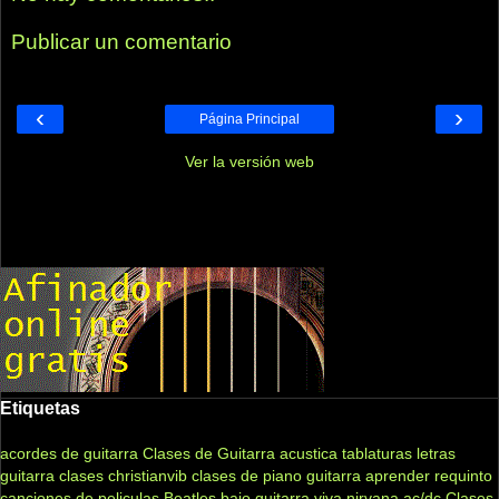
Publicar un comentario
‹
›
Página Principal
Ver la versión web
Etiquetas
acordes de guitarra
Clases de Guitarra acustica
tablaturas
letras
guitarra clases
christianvib
clases de piano
guitarra
aprender
requinto
canciones de peliculas
Beatles
bajo
guitarra viva
nirvana
ac/dc
Clases