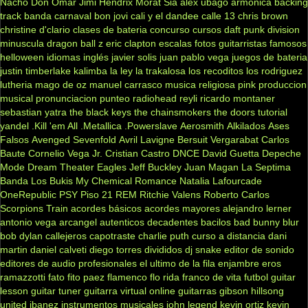
Nacho
Don Omar
Jimi Hendrix
Morat
Sia
alex ubago
armonica
backing
track
banda carnaval
bon jovi
cali y el dandee
calle 13
chris brown
christine d'clario
clases de bateria
concurso
cursos
daft punk
division
minuscula
dragon ball z
eric clapton
escalas
fotos
guitarristas famosos
helloween
idiomas
inglés
javier solis
juan pablo vega
juegos de bateria
justin timberlake
kalimba
la ley
la trakalosa
los recoditos
los rodriguez
lutheria
mago de oz
manuel carrasco
musica religiosa
pink
produccion
musical
pronunciacion
punteo
radiohead
reyli
ricardo montaner
sebastian yatra
the black keys
the chainsmokers
the doors
tutorial
yandel
.Kill 'em All
.Metallica
.Powerslave
Aerosmith
Alkilados
Ases
Falsos
Avenged Sevenfold
Avril Lavigne
Bersuit Vergarabat
Carlos
Baute
Cornelio Vega Jr.
Cristian Castro
DNCE
David Guetta
Depeche
Mode
Dream Theater
Eagles
Jeff Buckley
Juan Magan
La Septima
Banda
Los Bukis
My Chemical Romance
Natalia Lafourcade
OneRepublic
PSY
Piso 21
REM
Ritchie Valens
Roberto Carlos
Scorpions
Train
acordes básicos
acordes mayores
alejandro lerner
antonio vega
arcangel
autenticos decadentes
bacilos
bad bunny
blur
bob dylan
callejeros
capotraste
charlie puth
curso a distancia
dani
martin
daniel calveti
diego torres
divididos
dj snake
editor de sonido
editores de audio profesionales
el ultimo de la fila
enjambre
eros
ramazzotti
fato
fito paez
flamenco
flo rida
franco de vita
futbol
guitar
lesson
guitar tuner
guitarra virtual online
guitarras gibson
hillsong
united
ibanez
instrumentos musicales
john legend
kevin ortiz
kevin