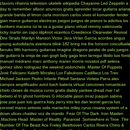
claxons
rihanna
television
ukelele
wikipedia
Chayanne
Led Zeppelin
a
day to remember
allison
anuncios gratis
aprender tocar guitarra
ariana
grande
banda el limon
carla morrison
carlos vives
el komander
fender
gian marco
guitarras electricas
juegos
juegos de pianos
la adictiva
los
bunkers
marama
no te va a gustar
piano virtual
remmy valenzuela
ricky martin
sin capo
slipknot
vicentico
Creedence Clearwater Revival
Dire Straits
Marilyn Manson
Victor Jara
Virlan Garcia
acordes
angus
young
autodidacta
aventura
blink-182
bring me the horizon
cosculluela
farruko
fifth harmony
guitarras
imagine dragons
jarabe de palo
juegos
de guitarra
la oreja de van gogh
lady gaga
leon larregui
libido
luis fonsi
manuel medrano
marc anthony
maren morris
novatos
pdf
selena
gomez
silvio rodriguez
the weeknd
violonchelo
.Master Of Puppets
José Feliciano
Kaleth Morales
Los Fabulosos Cadillacs
Los Tres
Michael Jackson
Pedro Infante
Pitbull
Santana
Violeta Parra
alex
campos
amplificador
avicii
bach
bateria virtual
canciones romanticas
chelo
clases de musica
curso gratis
daddy yankee
dread mar I
el
bebeto
el tri
ghost
hombres G
intocable
jason mraz
joaquin sabina
jose jose
juan luis guerra
katy perry
kiss
leo dan
leonel garcia
luis
coronel
marco antonio solis
mariachis
miley cyrus
rosana
system of a
down
ulices chaidez
voz de mando
.Fear Of The Dark
.Iron Maiden
.Machine Head
.Master of Reality
.Paranoid
.Somewhere in Time
.The
Number Of The Beast
Ace Freley
Beethoven
Carlos Rivera
Chino &