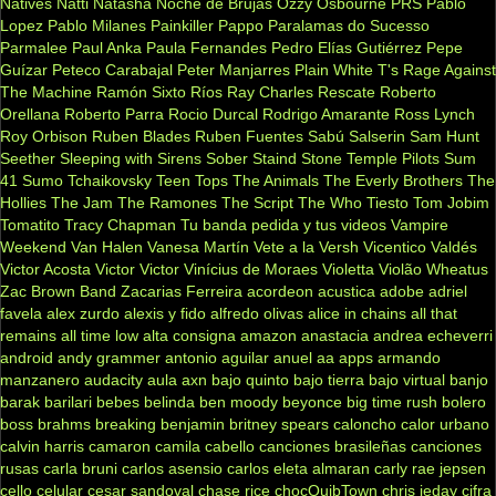
Natives
Natti Natasha
Noche de Brujas
Ozzy Osbourne
PRS
Pablo
Lopez
Pablo Milanes
Painkiller
Pappo
Paralamas do Sucesso
Parmalee
Paul Anka
Paula Fernandes
Pedro Elías Gutiérrez
Pepe
Guízar
Peteco Carabajal
Peter Manjarres
Plain White T's
Rage Against
The Machine
Ramón Sixto Ríos
Ray Charles
Rescate
Roberto
Orellana
Roberto Parra
Rocio Durcal
Rodrigo Amarante
Ross Lynch
Roy Orbison
Ruben Blades
Ruben Fuentes
Sabú
Salserin
Sam Hunt
Seether
Sleeping with Sirens
Sober
Staind
Stone Temple Pilots
Sum
41
Sumo
Tchaikovsky
Teen Tops
The Animals
The Everly Brothers
The
Hollies
The Jam
The Ramones
The Script
The Who
Tiesto
Tom Jobim
Tomatito
Tracy Chapman
Tu banda pedida y tus videos
Vampire
Weekend
Van Halen
Vanesa Martín
Vete a la Versh
Vicentico Valdés
Victor Acosta
Victor Victor
Vinícius de Moraes
Violetta
Violão
Wheatus
Zac Brown Band
Zacarias Ferreira
acordeon
acustica
adobe
adriel
favela
alex zurdo
alexis y fido
alfredo olivas
alice in chains
all that
remains
all time low
alta consigna
amazon
anastacia
andrea echeverri
android
andy grammer
antonio aguilar
anuel aa
apps
armando
manzanero
audacity
aula
axn
bajo quinto
bajo tierra
bajo virtual
banjo
barak
barilari
bebes
belinda
ben moody
beyonce
big time rush
bolero
boss
brahms
breaking benjamin
britney spears
caloncho
calor urbano
calvin harris
camaron
camila cabello
canciones brasileñas
canciones
rusas
carla bruni
carlos asensio
carlos eleta almaran
carly rae jepsen
cello
celular
cesar sandoval
chase rice
chocQuibTown
chris jeday
cifra