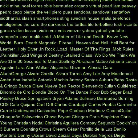
nicki minaj
noel torres
obie bermudez
organo virtual
pearl jam
peavey
pedro capo
pierce the veil
piero
puas
sandobal
sandoval
santaflow
siddhartha
slash
smartphones
sting
swedish house mafia
telefonos
inteligentes
the cure
the darkness
the turtles
tito torbellino
tush
vicente
garcia
video lesson
violin
voz veis
weezer
yahoo
yotuel
youtube
zampoña
zayn malik
zedd
.A Matter of Life and Death
.Brave New
World
.Burn
.Death Magnetic
.Fireball
.Heaven And Hell
.Hell Bent for
Leather
.Holy Diver
.In Rock
.Load
.Master Of The Rings
.Mob Rules
.Painkiller
.Sad Wings of Destiny
.Stained Class
.Wo Do We Think We
Are
11m
30 Seconds To Mars
3ballmty
Abraham Mateo
Adriana Lucia
Agustin Lara
Alan Walker
Alejandra Guzman
Alessia Cara
AlunaGeorge
Alvaro Carrillo
Alvaro Torres
Amy Lee
Amy Macdonald
Amén
Ana Isabelle
Antonio Machin
Antony Santos
Auburn
Baby Rasta
& Gringo
Banda Clave Nueva
Ben Rector
Bienvenido Julian Guitiérrez
Binomio de Oro
Blondie
Blood On The Dance Floor
Bob Seger
Brad
Paisley
Bruce Springsteen
Bryan Adams
Bulmaro Bermúdez
Burning
CD9
Cafe Quijano
Carl Orff
Carlos Carabajal
Carlos Puebla
Carminho
Carrie Underwood
Cassadee Pope
Chabuco Martinez
ChachiGuitar
Chaqueño Palavecino
Chase Bryant
Chingon
Chris Stapleton
Chris
Young
Christian Nodal
Christina Aguilera
Compay Segundo
Cookin’ on
3 Burners
Counting Crows
Cream
César Portillo de la Luz
Danilo
Montero
Danny Ocean
David Záizar
Daya
Diablos Negros
Diego