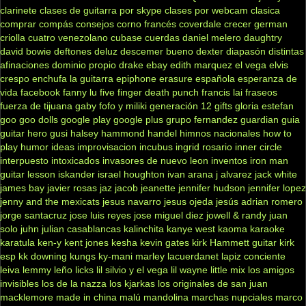
clarinete
clases de guitarra por skype
clases por webcam
clasica
comprar
compás
consejos
corno francés
coverdale
crecer german
criolla
cuatro venezolano
cubase
cuerdas
daniel melero
daughtry
david bowie
deftones
deluz
descemer bueno
dexter
diapasón
distintas
afinaciones
dominio propio
drake
ebay
edith marquez
el vega
elvis
crespo
enchufa la guitarra
epiphone
erasure
española
esperanza de
vida
facebook
fanny lu
five finger death punch
francis lai
fraseos
fuerza de tijuana
gaby fofo y miliki
generación 12
gifts
gloria estefan
goo goo dolls
google play
google plus
grupo fernandez
guardian
guia
guitar hero
gusi
halsey
hammond
handel
himnos nacionales
how to
play
humor
ideas
improvisacion
incubus
ingrid rosario
inner circle
interpuesto
intoxicados
invasores de nuevo leon
inventos
iron man
guitar lesson
iskander
israel houghton
ivan arana
j alvarez
jack white
james bay
javier rosas
jaz jacob
jeanette
jennifer hudson
jennifer lopez
jenny and the mexicats
jesus navarro
jesus ojeda
jesús adrian romero
jorge santacruz
jose luis reyes
jose miguel diez
jowell & randy
juan
solo
juhn
julian casablancas
kalinchita
kanye west
kaoma
karaoke
karatula
ken-y
kent jones
kesha
kevin gates
kirk Hammett guitar
kirk
esp
kk downing
kungs
ky-mani marley
lacuerdanet
lapiz conciente
leiva
lemmy
leño
licks
lil silvio y el vega
lil wayne
little mix
los amigos
invisibles
los de la nazza
los kjarkas
los originales de san juan
macklemore
made in china
malú
mandolina
marchas nupciales
marco