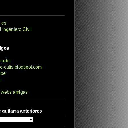
.es
 Ingeniero Civil
migos
irador
e-cutis.blogspot.com
abe
s
s webs amigas
 guitarra anteriores