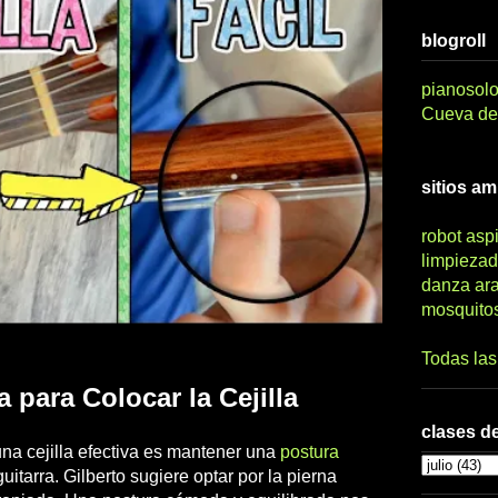
blogroll
pianosolo
Cueva del
sitios a
robot asp
limpiezad
danza ar
mosquito
Todas la
 para Colocar la Cejilla
clases de
una cejilla efectiva es mantener una
postura
itarra. Gilberto sugiere optar por la pierna