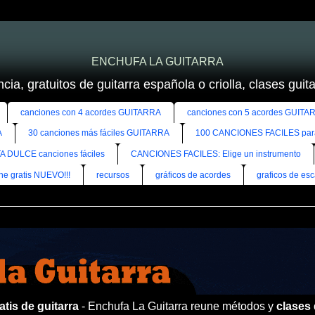
ENCHUFA LA GUITARRA
cia, gratuitos de guitarra española o criolla, clases guitar
canciones con 4 acordes GUITARRA
canciones con 5 acordes GUITA
A
30 canciones más fáciles GUITARRA
100 CANCIONES FACILES pa
A DULCE canciones fáciles
CANCIONES FACILES: Elige un instrumento
ine gratis NUEVO!!!
recursos
gráficos de acordes
graficos de esc
tis de guitarra
- Enchufa La Guitarra reune métodos y
clases 