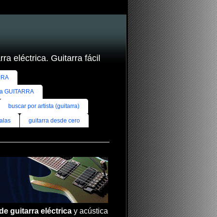
ra eléctrica. Guitarra fácil
RRA
ra GUITARRA
buscar por artista (guitarra)
alas
guitarra desde cero
de guitarra eléctrica
y acústica