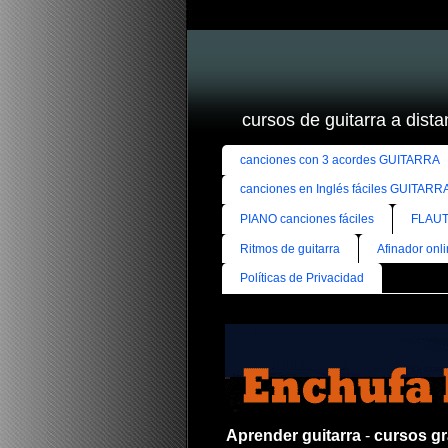
cursos de guitarra a distan
canciones con 3 acordes GUITARRA
canciones en Inglés fáciles GUITARR
PIANO canciones fáciles
FLAUT
Ritmos de guitarra
Afinador onl
Políticas de Privacidad
Aprender guitarra
-
cursos gra