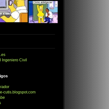
.es
 Ingeniero Civil
migos
irador
e-cutis.blogspot.com
abe
s