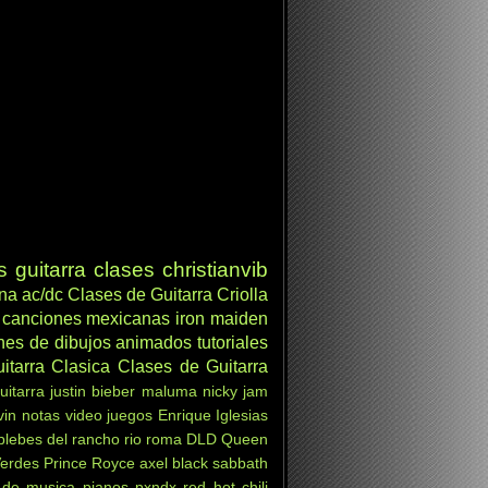
s
guitarra clases
christianvib
ana
ac/dc
Clases de Guitarra Criolla
canciones mexicanas
iron maiden
nes de dibujos animados
tutoriales
itarra Clasica
Clases de Guitarra
uitarra
justin bieber
maluma
nicky jam
vin
notas
video juegos
Enrique Iglesias
 plebes del rancho
rio roma
DLD
Queen
Verdes
Prince Royce
axel
black sabbath
 de musica
pianos
pxndx
red hot chili