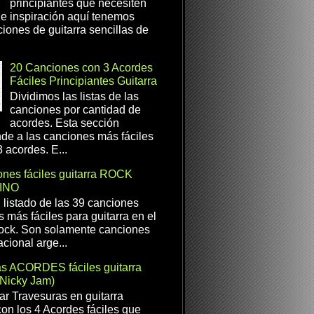
principiantes que necesiten
e inspiración aquí tenemos
iones de guitarra sencillas de
20 Canciones con 3 Acordes
Fáciles Principiantes Guitarra
Dividimos las listas de las
canciones por cantidad de
acordes. Esta sección
de a las canciones más fáciles
 acordes. E...
nes fáciles guitarra ROCK
INO
l listado de las 39 canciones
s más fáciles para guitarra en el
ock. Son solamente canciones
cional arge...
as ACORDES fáciles guitarra
(Nicky Jam)
r Travesuras en guitarra
con los 4 Acordes fáciles que