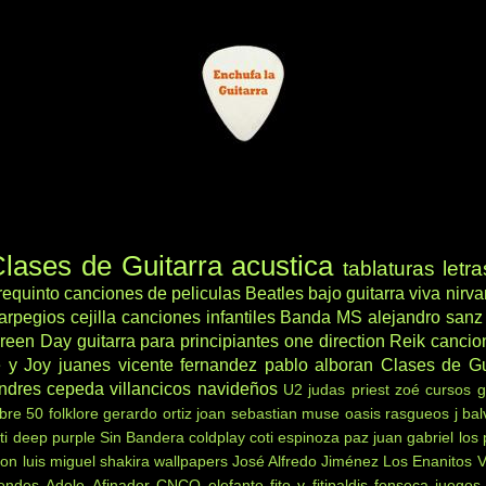
lases de Guitarra acustica
tablaturas
letra
requinto
canciones de peliculas
Beatles
bajo
guitarra viva
nirv
arpegios
cejilla
canciones infantiles
Banda MS
alejandro sanz
reen Day
guitarra para principiantes
one direction
Reik
cancio
 y Joy
juanes
vicente fernandez
pablo alboran
Clases de Gu
ndres cepeda
villancicos navideños
U2
judas priest
zoé
cursos g
ibre 50
folklore
gerardo ortiz
joan sebastian
muse
oasis
rasgueos
j bal
ti
deep purple
Sin Bandera
coldplay
coti
espinoza paz
juan gabriel
los
non
luis miguel
shakira
wallpapers
José Alfredo Jiménez
Los Enanitos 
endes
Adele
Afinador
CNCO
elefante
fito y fitipaldis
fonseca
juegos