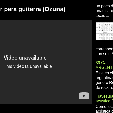
un poco d
 para guitarra (Ozuna)
unas canc
tocar. ...
correspon
con solo 3
39 Cancio
ARGENT
Este es e
argentina
genero R
de rock na
Travesur
acústica 
Cómo toca
acústica 