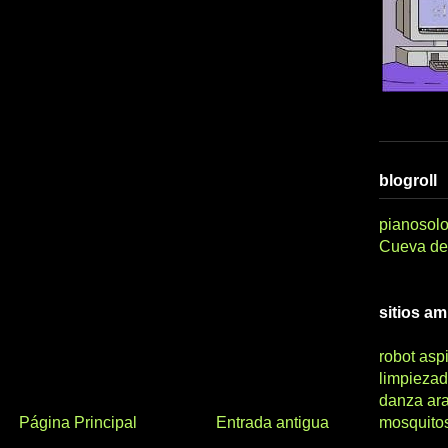
blogroll
pianosolo
Cueva del
sitios a
robot asp
limpiezad
danza ar
Página Principal
Entrada antigua
mosquito