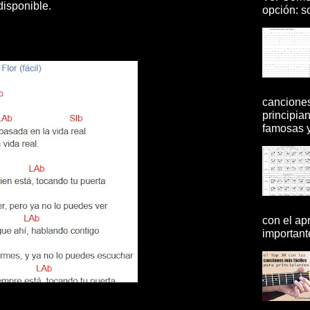
disponible.
opción: so
canciones
principia
famosas y 
con el ap
importante