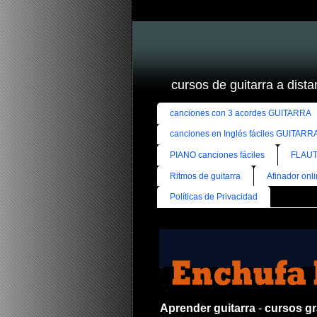
cursos de guitarra a distan
canciones con 3 acordes GUITARRA
canciones en Inglés fáciles GUITARR
PIANO canciones fáciles
FLAUT
Ritmos de guitarra
Afinador onl
Políticas de Privacidad
Aprender guitarra
-
cursos gra