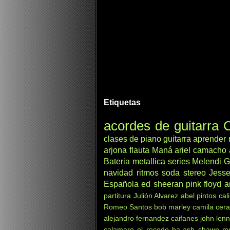
Etiquetas
acordes de guitarra
C
clases de piano
guitarra
aprender
arjona
flauta
Maná
ariel camacho
Bateria
metallica
series
Melendi
G
navidad
ritmos
soda stereo
Jesse
Española
ed sheeran
pink floyd
a
partitura
Julión Alvarez
abel pintos
cal
Romeo Santos
bob marley
camila
cera
alejandro fernandez
caifanes
john len
calamaro
el recodo
ha-ash
shawn m