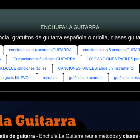
ENCHUFA LA GUITARRA
cia, gratuitos de guitarra española o criolla, clases guitar
canciones con 4 acordes GUITARRA
canciones con 5 acordes GUITA
A
30 canciones más fáciles GUITARRA
100 CANCIONES FACILES pa
A DULCE canciones fáciles
CANCIONES FACILES: Elige un instrumento
ine gratis NUEVO!!!
recursos
gráficos de acordes
graficos de esc
tis de guitarra
- Enchufa La Guitarra reune métodos y
clases 