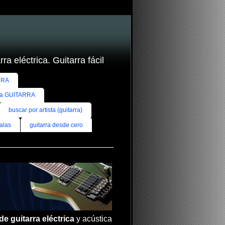
ra eléctrica. Guitarra fácil
RRA
ra GUITARRA
buscar por artista (guitarra)
alas
guitarra desde cero
de guitarra eléctrica
y acústica