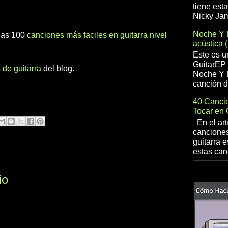
tiene est
Nicky Jam
Noche Y 
 las 100
canciones más faciles en guitarra nivel
acústica 
Este es u
GuitarEP 
 de guitarra
del blog.
Noche Y D
canción d
40 Cancio
Tocar en 
En el art
canciones
guitarra e
estas can
io