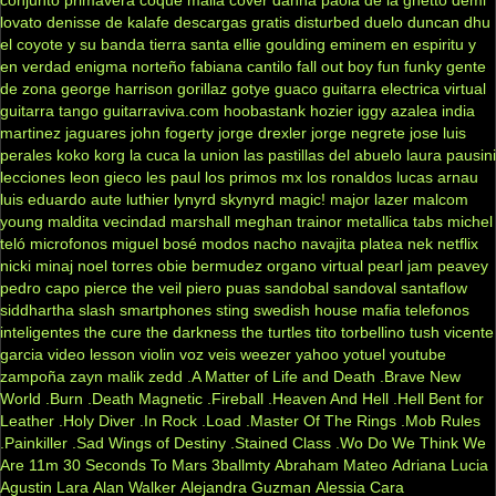
conjunto primavera
coque malla
cover
danna paola
de la ghetto
demi
lovato
denisse de kalafe
descargas gratis
disturbed
duelo
duncan dhu
el coyote y su banda tierra santa
ellie goulding
eminem
en espiritu y
en verdad
enigma norteño
fabiana cantilo
fall out boy
fun
funky
gente
de zona
george harrison
gorillaz
gotye
guaco
guitarra electrica virtual
guitarra tango
guitarraviva.com
hoobastank
hozier
iggy azalea
india
martinez
jaguares
john fogerty
jorge drexler
jorge negrete
jose luis
perales
koko
korg
la cuca
la union
las pastillas del abuelo
laura pausini
lecciones
leon gieco
les paul
los primos mx
los ronaldos
lucas arnau
luis eduardo aute
luthier
lynyrd skynyrd
magic!
major lazer
malcom
young
maldita vecindad
marshall
meghan trainor
metallica tabs
michel
teló
microfonos
miguel bosé
modos
nacho
navajita platea
nek
netflix
nicki minaj
noel torres
obie bermudez
organo virtual
pearl jam
peavey
pedro capo
pierce the veil
piero
puas
sandobal
sandoval
santaflow
siddhartha
slash
smartphones
sting
swedish house mafia
telefonos
inteligentes
the cure
the darkness
the turtles
tito torbellino
tush
vicente
garcia
video lesson
violin
voz veis
weezer
yahoo
yotuel
youtube
zampoña
zayn malik
zedd
.A Matter of Life and Death
.Brave New
World
.Burn
.Death Magnetic
.Fireball
.Heaven And Hell
.Hell Bent for
Leather
.Holy Diver
.In Rock
.Load
.Master Of The Rings
.Mob Rules
.Painkiller
.Sad Wings of Destiny
.Stained Class
.Wo Do We Think We
Are
11m
30 Seconds To Mars
3ballmty
Abraham Mateo
Adriana Lucia
Agustin Lara
Alan Walker
Alejandra Guzman
Alessia Cara