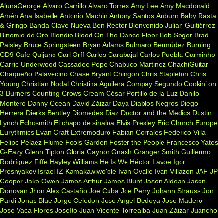
AlunaGeorge
Alvaro Carrillo
Alvaro Torres
Amy Lee
Amy Macdonald
Amén
Ana Isabelle
Antonio Machin
Antony Santos
Auburn
Baby Rasta
& Gringo
Banda Clave Nueva
Ben Rector
Bienvenido Julian Guitiérrez
Binomio de Oro
Blondie
Blood On The Dance Floor
Bob Seger
Brad
Paisley
Bruce Springsteen
Bryan Adams
Bulmaro Bermúdez
Burning
CD9
Cafe Quijano
Carl Orff
Carlos Carabajal
Carlos Puebla
Carminho
Carrie Underwood
Cassadee Pope
Chabuco Martinez
ChachiGuitar
Chaqueño Palavecino
Chase Bryant
Chingon
Chris Stapleton
Chris
Young
Christian Nodal
Christina Aguilera
Compay Segundo
Cookin’ on
3 Burners
Counting Crows
Cream
César Portillo de la Luz
Danilo
Montero
Danny Ocean
David Záizar
Daya
Diablos Negros
Diego
Herrera
Dierks Bentley
Diomedes Diaz
Doctor and the Medics
Dustin
Lynch
Echosmith
El chapo de sinaloa
Elvis Presley
Eric Church
Europe
Eurythmics
Evan Craft
Extremoduro
Fabian Corrales
Federico Villa
Felipe Pelaez
Flume
Fools Garden
Foster the People
Francesco Yates
G-Eazy
Glenn Tipton
Gloria Gaynor
Gnash
Granger Smith
Guillermo
Rodríguez Fiffe
Hayley Williams
He Is We
Héctor Lavoe
Igor
Presnyakov
Israel IZ Kamakawiwo'ole
Ivan Ovalle
Ivan Villazon
JAF
JP
Cooper
Jake Owen
James Arthur
James Blunt
Jason Aldean
Jason
Donovan
Jhon Alex Castaño
Joe Cuba
Joe Perry
Johann Strauss
Jon
Pardi
Jonas Blue
Jorge Celedon
Jose Angel Bedoya
Jose Madero
Jose Vaca Flores
Joseíto
Juan Vicente Torrealba
Juan Záizar
Juancho