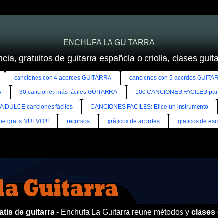
ENCHUFA LA GUITARRA
cia, gratuitos de guitarra española o criolla, clases guitar
canciones con 4 acordes GUITARRA
canciones con 5 acordes GUITA
A
30 canciones más fáciles GUITARRA
100 CANCIONES FACILES pa
A DULCE canciones fáciles
CANCIONES FACILES: Elige un instrumento
ine gratis NUEVO!!!
recursos
gráficos de acordes
graficos de esc
tis de guitarra
- Enchufa La Guitarra reune métodos y
clases 