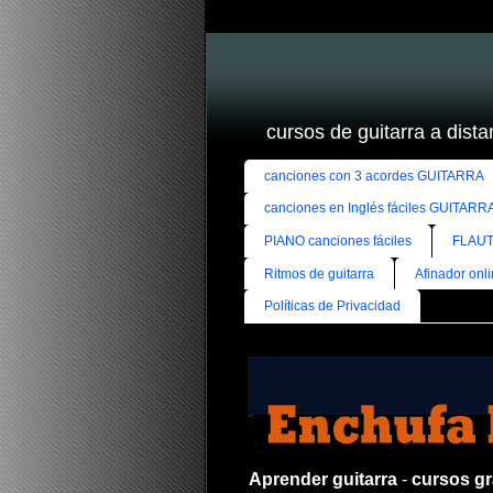
cursos de guitarra a distan
canciones con 3 acordes GUITARRA
canciones en Inglés fáciles GUITARR
PIANO canciones fáciles
FLAUT
Ritmos de guitarra
Afinador onl
Políticas de Privacidad
Aprender guitarra
-
cursos gra