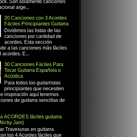
ock. Son solamente canciones
cional arge...
20 Canciones con 3 Acordes
Fáciles Principiantes Guitarra
Dividimos las listas de las
canciones por cantidad de
acordes. Esta sección
de a las canciones más fáciles
 acordes. E...
30 Canciones Fáciles Para
Tocar Guitarra Española o
Acústica
Para todos los guitarristas
principiantes que necesiten
e inspiración aquí tenemos
iones de guitarra sencillas de
as ACORDES fáciles guitarra
(Nicky Jam)
r Travesuras en guitarra
con los 4 Acordes fáciles que