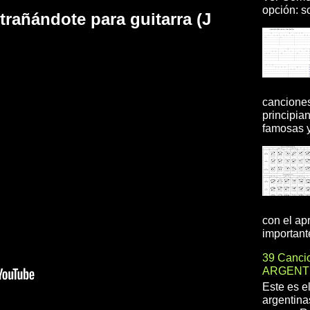
opción: so
rañándote para guitarra (J
canciones
principia
famosas y 
con el ap
importante
39 Cancio
ARGENT
Este es e
argentina