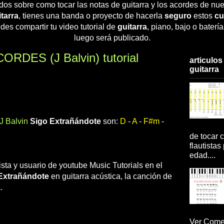
dos sobre como tocar las notas de guitarra y los acordes de nue
tarra
, tienes una banda o proyecto de hacerla
seguro
estos
cu
des compartir tu video tutorial de
guitarra
, piano, bajo o baterí
luego será publicado.
ORDES (J Balvin) tutorial
articulos
guitarra
J Balvin
Sigo Extrañándote
son:
D
-
A
-
F#m
-
de tocar c
flautistas
edad....
rista y usuario de youtube Music Tutorials en el
Extrañándote
en guitarra acústica, la canción de
.
Ver Comen