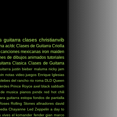
s
guitarra clases
christianvib
ana
ac/dc
Clases de Guitarra Criolla
canciones mexicanas
iron maiden
nes de dibujos animados
tutoriales
itarra Clasica
Clases de Guitarra
uitarra
justin bieber
maluma
nicky jam
vin
notas
video juegos
Enrique Iglesias
 plebes del rancho
rio roma
DLD
Queen
Verdes
Prince Royce
axel
black sabbath
 de musica
pianos
pxndx
red hot chili
ara guitarra
estopa
fondos de pantalla
Roses
Rolling Stones
afinadores
david
pedia
Chayanne
Led Zeppelin
a day to
s vives
el komander
fender
gian marco