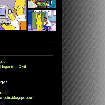
.es
 Ingeniero Civil
migos
irador
e-cutis.blogspot.com
abe