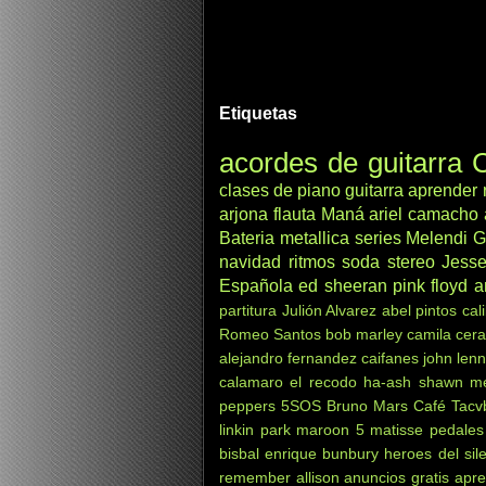
Etiquetas
acordes de guitarra
C
clases de piano
guitarra
aprender
arjona
flauta
Maná
ariel camacho
Bateria
metallica
series
Melendi
G
navidad
ritmos
soda stereo
Jesse
Española
ed sheeran
pink floyd
a
partitura
Julión Alvarez
abel pintos
cal
Romeo Santos
bob marley
camila
cera
alejandro fernandez
caifanes
john len
calamaro
el recodo
ha-ash
shawn m
peppers
5SOS
Bruno Mars
Café Tacv
linkin park
maroon 5
matisse
pedales
bisbal
enrique bunbury
heroes del sil
remember
allison
anuncios gratis
apre