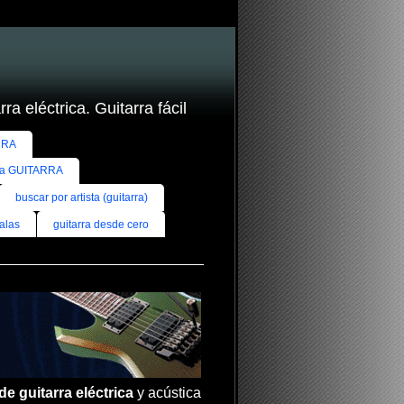
ra eléctrica. Guitarra fácil
RRA
ra GUITARRA
buscar por artista (guitarra)
alas
guitarra desde cero
de guitarra eléctrica
y acústica