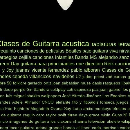
lases de Guitarra acustica
tablaturas
letra
requinto
canciones de peliculas
Beatles
bajo
guitarra viva
nirv
arpegios
cejilla
canciones infantiles
Banda MS
alejandro sanz
reen Day
guitarra para principiantes
one direction
Reik
cancio
 y Joy
juanes
vicente fernandez
pablo alboran
Clases de Gu
ndres cepeda
villancicos navideños
U2
judas priest
zoé
cursos g
ibre 50
folklore
gerardo ortiz
joan sebastian
muse
oasis
rasgueos
j bal
ti
deep purple
Sin Bandera
coldplay
coti
espinoza paz
juan gabriel
los
non
luis miguel
shakira
wallpapers
José Alfredo Jiménez
Los Enanitos 
endes
Adele
Afinador
CNCO
elefante
fito y fitipaldis
fonseca
juegos
ba
Foo Fighters
Megadeth
Ozuna
Soy Luna
arctic monkeys
efectos p
 de guitarra
regulo caro
taylor swift
three days grace
wisin
Guns N' 
encio
imagenes de guitarra
los claxons
rihanna
television
ukelele
wiki
nder tocar guitarra
ariana grande
banda el limon
carla morrison
carlo