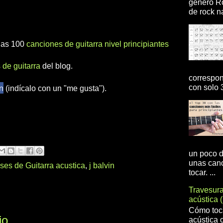
genero R
de rock na
 las 100
canciones de guitarra nivel principiantes
 de guitarra
del blog.
correspon
n
con solo 3
(indícalo con un "me gusta").
un poco d
unas canc
ses de Guitarra acustica
,
j balvin
tocar. ...
Travesur
acústica 
Cómo toca
io
acústica 