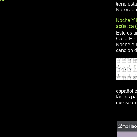
tiene est
Nicky Jam
Noche Y 
acústica 
Este es u
GuitarEP 
Noche Y D
canción d
español 
fáciles pa
que sean 