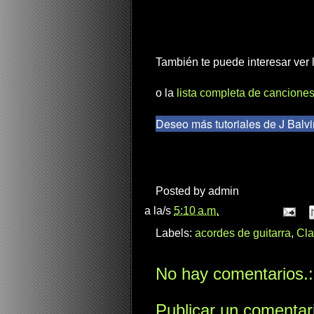
También te puede interesar ver
o la
lista completa de canciones
Deseo más tutoriales de J Balvi
Posted by
admin
a la/s
5:10 a.m.
Labels:
acordes de guitarra
,
Cla
No hay comentarios.:
Publicar un comentar