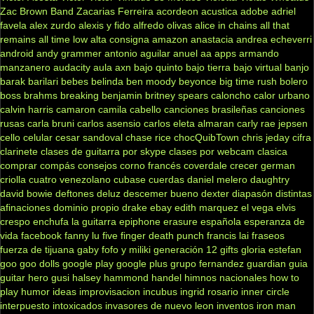
Zac Brown Band
Zacarias Ferreira
acordeon
acustica
adobe
adriel
favela
alex zurdo
alexis y fido
alfredo olivas
alice in chains
all that
remains
all time low
alta consigna
amazon
anastacia
andrea echeverri
android
andy grammer
antonio aguilar
anuel aa
apps
armando
manzanero
audacity
aula
axn
bajo quinto
bajo tierra
bajo virtual
banjo
barak
barilari
bebes
belinda
ben moody
beyonce
big time rush
bolero
boss
brahms
breaking benjamin
britney spears
caloncho
calor urbano
calvin harris
camaron
camila cabello
canciones brasileñas
canciones
rusas
carla bruni
carlos asensio
carlos eleta almaran
carly rae jepsen
cello
celular
cesar sandoval
chase rice
chocQuibTown
chris jeday
cifra
clarinete
clases de guitarra por skype
clases por webcam
clasica
comprar
compás
consejos
corno francés
coverdale
crecer german
criolla
cuatro venezolano
cubase
cuerdas
daniel melero
daughtry
david bowie
deftones
deluz
descemer bueno
dexter
diapasón
distintas
afinaciones
dominio propio
drake
ebay
edith marquez
el vega
elvis
crespo
enchufa la guitarra
epiphone
erasure
española
esperanza de
vida
facebook
fanny lu
five finger death punch
francis lai
fraseos
fuerza de tijuana
gaby fofo y miliki
generación 12
gifts
gloria estefan
goo goo dolls
google play
google plus
grupo fernandez
guardian
guia
guitar hero
gusi
halsey
hammond
handel
himnos nacionales
how to
play
humor
ideas
improvisacion
incubus
ingrid rosario
inner circle
interpuesto
intoxicados
invasores de nuevo leon
inventos
iron man