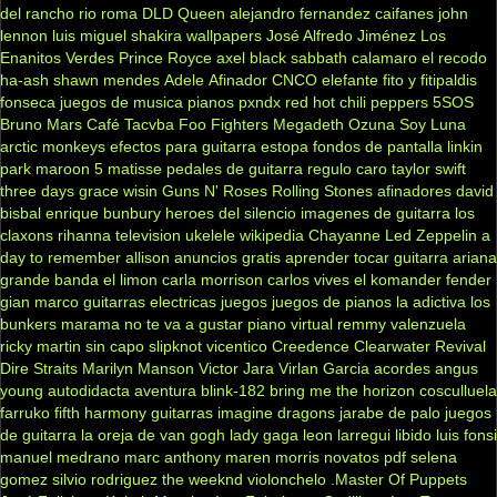
del rancho
rio roma
DLD
Queen
alejandro fernandez
caifanes
john
lennon
luis miguel
shakira
wallpapers
José Alfredo Jiménez
Los
Enanitos Verdes
Prince Royce
axel
black sabbath
calamaro
el recodo
ha-ash
shawn mendes
Adele
Afinador
CNCO
elefante
fito y fitipaldis
fonseca
juegos de musica
pianos
pxndx
red hot chili peppers
5SOS
Bruno Mars
Café Tacvba
Foo Fighters
Megadeth
Ozuna
Soy Luna
arctic monkeys
efectos para guitarra
estopa
fondos de pantalla
linkin
park
maroon 5
matisse
pedales de guitarra
regulo caro
taylor swift
three days grace
wisin
Guns N' Roses
Rolling Stones
afinadores
david
bisbal
enrique bunbury
heroes del silencio
imagenes de guitarra
los
claxons
rihanna
television
ukelele
wikipedia
Chayanne
Led Zeppelin
a
day to remember
allison
anuncios gratis
aprender tocar guitarra
ariana
grande
banda el limon
carla morrison
carlos vives
el komander
fender
gian marco
guitarras electricas
juegos
juegos de pianos
la adictiva
los
bunkers
marama
no te va a gustar
piano virtual
remmy valenzuela
ricky martin
sin capo
slipknot
vicentico
Creedence Clearwater Revival
Dire Straits
Marilyn Manson
Victor Jara
Virlan Garcia
acordes
angus
young
autodidacta
aventura
blink-182
bring me the horizon
cosculluela
farruko
fifth harmony
guitarras
imagine dragons
jarabe de palo
juegos
de guitarra
la oreja de van gogh
lady gaga
leon larregui
libido
luis fonsi
manuel medrano
marc anthony
maren morris
novatos
pdf
selena
gomez
silvio rodriguez
the weeknd
violonchelo
.Master Of Puppets