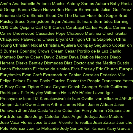
Amén
Ana Isabelle
Antonio Machin
Antony Santos
Auburn
Baby Rasta
& Gringo
Banda Clave Nueva
Ben Rector
Bienvenido Julian Guitiérrez
Binomio de Oro
Blondie
Blood On The Dance Floor
Bob Seger
Brad
Paisley
Bruce Springsteen
Bryan Adams
Bulmaro Bermúdez
Burning
CD9
Cafe Quijano
Carl Orff
Carlos Carabajal
Carlos Puebla
Carminho
Carrie Underwood
Cassadee Pope
Chabuco Martinez
ChachiGuitar
Chaqueño Palavecino
Chase Bryant
Chingon
Chris Stapleton
Chris
Young
Christian Nodal
Christina Aguilera
Compay Segundo
Cookin’ on
3 Burners
Counting Crows
Cream
César Portillo de la Luz
Danilo
Montero
Danny Ocean
David Záizar
Daya
Diablos Negros
Diego
Herrera
Dierks Bentley
Diomedes Diaz
Doctor and the Medics
Dustin
Lynch
Echosmith
El chapo de sinaloa
Elvis Presley
Eric Church
Europe
Eurythmics
Evan Craft
Extremoduro
Fabian Corrales
Federico Villa
Felipe Pelaez
Flume
Fools Garden
Foster the People
Francesco Yates
G-Eazy
Glenn Tipton
Gloria Gaynor
Gnash
Granger Smith
Guillermo
Rodríguez Fiffe
Hayley Williams
He Is We
Héctor Lavoe
Igor
Presnyakov
Israel IZ Kamakawiwo'ole
Ivan Ovalle
Ivan Villazon
JAF
JP
Cooper
Jake Owen
James Arthur
James Blunt
Jason Aldean
Jason
Donovan
Jhon Alex Castaño
Joe Cuba
Joe Perry
Johann Strauss
Jon
Pardi
Jonas Blue
Jorge Celedon
Jose Angel Bedoya
Jose Madero
Jose Vaca Flores
Joseíto
Juan Vicente Torrealba
Juan Záizar
Juancho
Polo Valencia
Juanito Makandé
Judy Santos
Kai
Kansas
Kany Garcia