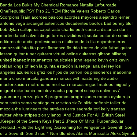
Banda
Los Bukis
My Chemical Romance
Natalia Lafourcade
OneRepublic
PSY
Piso 21
REM
Ritchie Valens
Roberto Carlos
Scorpions
Train
acordes básicos
acordes mayores
alejandro lerner
antonio vega
arcangel
autenticos decadentes
bacilos
bad bunny
blur
bob dylan
callejeros
capotraste
charlie puth
curso a distancia
dani
martin
daniel calveti
diego torres
divididos
dj snake
editor de sonido
editores de audio profesionales
el ultimo de la fila
enjambre
eros
ramazzotti
fato
fito paez
flamenco
flo rida
franco de vita
futbol
guitar
lesson
guitar tuner
guitarra virtual online
guitarras gibson
hillsong
united
ibanez
instrumentos musicales
john legend
kevin ortiz
kevin
roldan
kings of leon
la quinta estación
la renga
lana del rey
los
angeles azules
los gfez
los hijos de barron
los prisioneros
madonna
manu chao
marcela gandara
marcos witt
mastering de audio
masterizacion
metronomo
miel san marcos
miguel mateos
miguel y
miguel
mike bahia
molotov
nacha pop
noel schajris
online
ov7
paramore
pereza
plan B
programas
progresiones
ramon ayala
rojo
sam smith
samo
santiago cruz
seteo
sie7e
slide
softonic
talller de
mezcla
the lumineers
the strokes
tierra sagrada
tori kelly
tranzas
twitter
white stripes
zion y lenox
.And Justice For All
.British Steel
.Keeper of the Seven Keys Part 2
.Piece Of Mind
.Purpendicular
.Reload
.Ride the Lightning
.Screaming for Vengeance
.Seventh Son
of a Seventh Son
3 rios
4 Non Blondes
Alanis Morissette
Aleks Syntek