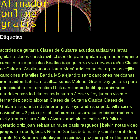
Etiquetas
acordes de guitarra
Clases de Guitarra acustica
tablaturas
letras
guitarra clases
christianvib
clases de piano
guitarra
aprender
requinto
canciones de peliculas
Beatles
bajo
guitarra viva
nirvana
ac/dc
Clases
de Guitarra Criolla
arjona
flauta
Maná
ariel camacho
arpegios
cejilla
canciones infantiles
Banda MS
alejandro sanz
canciones mexicanas
iron maiden
Bateria
metallica
series
Melendi
Green Day
guitarra para
principiantes
one direction
Reik
canciones de dibujos animados
tutoriales
navidad
ritmos
soda stereo
Jesse y Joy
juanes
vicente
fernandez
pablo alboran
Clases de Guitarra Clasica
Clases de
Guitarra Española
ed sheeran
pink floyd
andres cepeda
villancicos
navideños
U2
judas priest
zoé
cursos guitarra
justin bieber
maluma
nicky jam
partitura
Julión Alvarez
abel pintos
calibre 50
folklore
gerardo ortiz
joan sebastian
muse
oasis
rasgueos
j balvin
notas
video
juegos
Enrique Iglesias
Romeo Santos
bob marley
camila
cerati
deep
purple
Sin Bandera
coldplay
coti
espinoza paz
juan gabriel
los plebes