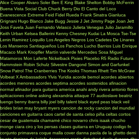
Alice Cooper
Alvaro Soler
Ben E King
Blake Shelton
Bobby McFerrin
Buena Vista Social Club
Chuck Berry
Dio
El Canto del Loco
Evanescence
Extreme
Feid
Fidel Rueda
Frank Sinatra
Gianluca
Grignani
Hugo Blanco
Jake Bugg
Jessie J
Jet
Jimmy Page
Joan Jett
Joss Favela
Juan Fernando Velasco
Julieta Venegas
Julio Jaramillo
Keith Urban
Kelsea Ballerini
Kenny Chesney
Kudai
La Mosca Tse-Tse
Lenin Ramirez
Loquillo
Los Angeles Negros
Los Cadetes De Linares
Los Manseros Santiagueños
Los Panchos
Lucho Barrios
Luis Enrique
Macaco
Mark Knopfler
Martín valverde
Mercedes Sosa
Miguel
Matamoros
Mon Laferte
Nickelback
Pixies
Placebo
R5
Radio Futura
Rammstein
Robin Schulz
Silvestre Dangond
Simon and Garfunkel
Snow Patrol
The Cranberries
The Kooks
Thomas Rhett
Tim McGraw
Volbeat
X Ambassadors
Ylvis
Yuridia
acorde bemol
acordes abiertos
acordes menores
acordes septima
acordes sostenidos
afinacion
normal
afinador para guitarra
america
anahi
andy rivera
antonio flores
aplicaciones online
asking alexandria
attaque 77
audioslave
beatriz
luengo
benny ibarra
billy joel
billy talent
black eyed peas
black veil
brides
brian may
bryant myers
cancion de rocky
cancion del mundial
canciones en guitarra
caos
cartel de santa
celso piña
celtas cortos
cesar de guatemala
chamamé
chico novarro
chris isaak
chucho
monge
ciara
ciro y los persas
clases guitarra en Uruguay
codigo fn
conjunto primavera
coque malla
cover
danna paola
de la ghetto
demi
lovato
denisse de kalafe
descargas gratis
disturbed
duelo
duncan dhu