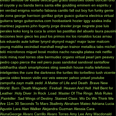
el coyote y su banda tierra santa
ellie goulding
eminem
en espiritu y
en verdad
enigma norteño
fabiana cantilo
fall out boy
fun
funky
gente
de zona
george harrison
gorillaz
gotye
guaco
guitarra electrica virtual
guitarra tango
guitarraviva.com
hoobastank
hozier
iggy azalea
india
martinez
jaguares
john fogerty
jorge drexler
jorge negrete
jose luis
perales
koko
korg
la cuca
la union
las pastillas del abuelo
laura pausini
lecciones
leon gieco
les paul
los primos mx
los ronaldos
lucas arnau
luis eduardo aute
luthier
lynyrd skynyrd
magic!
major lazer
malcom
young
maldita vecindad
marshall
meghan trainor
metallica tabs
michel
teló
microfonos
miguel bosé
modos
nacho
navajita platea
nek
netflix
nicki minaj
noel torres
obie bermudez
organo virtual
pearl jam
peavey
pedro capo
pierce the veil
piero
puas
sandobal
sandoval
santaflow
siddhartha
slash
smartphones
sting
swedish house mafia
telefonos
inteligentes
the cure
the darkness
the turtles
tito torbellino
tush
vicente
garcia
video lesson
violin
voz veis
weezer
yahoo
yotuel
youtube
zampoña
zayn malik
zedd
.A Matter of Life and Death
.Brave New
World
.Burn
.Death Magnetic
.Fireball
.Heaven And Hell
.Hell Bent for
Leather
.Holy Diver
.In Rock
.Load
.Master Of The Rings
.Mob Rules
.Painkiller
.Sad Wings of Destiny
.Stained Class
.Wo Do We Think We
Are
11m
30 Seconds To Mars
3ballmty
Abraham Mateo
Adriana Lucia
Agustin Lara
Alan Walker
Alejandra Guzman
Alessia Cara
AlunaGeorge
Alvaro Carrillo
Alvaro Torres
Amy Lee
Amy Macdonald