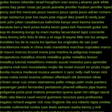
guitar lesson
iskander
israel houghton
ivan arana
j alvarez
jack white
james bay
javier rosas
jaz jacob
jeanette
jennifer hudson
jennifer lopez
jenny and the mexicats
jesus navarro
jesus ojeda
jesús adrian romero
jorge santacruz
jose luis reyes
jose miguel diez
jowell & randy
juan
solo
juhn
julian casablancas
kalinchita
kanye west
kaoma
karaoke
karatula
ken-y
kent jones
kesha
kevin gates
kirk Hammett guitar
kirk
esp
kk downing
kungs
ky-mani marley
lacuerdanet
lapiz conciente
leiva
lemmy
leño
licks
lil silvio y el vega
lil wayne
little mix
los amigos
invisibles
los de la nazza
los kjarkas
los originales de san juan
macklemore
made in china
malú
mandolina
marchas nupciales
marco
di mauro
marcos brunet
maria jose
martina la peligrosa
masajes
terapeuticos
metallica chords
metallica guitar
metallica lesson
metallica tutorial
metalófono
metodo suzuki
metodos para aprender
guitarra
midi
miró
mocedades
mojito lite
motel
mozart
mr probz
mujer
bonita
musica medieval
musica western
n sync
nelly
niall horan
nick
jonas
nokia
noriel
ocarina
odisseo
offenbach
old dominion
olivia
o'brien
omar ruiz
omen
otamatone
palito ortega
palm mute
pantera
passenger
pedro fernandez
pentatonix
pharrell williams
pipe bueno
poligamia
porta
post malone
presentes
quena
quiet riot
rafaga
rascal
flatts
rata blanca
ravel
record guinness
recursos para profesores
regalos
richard wagner
rick ross
ringtone
rita ora
roberto tapia
rombai
roxette
rudimental
rumba
ryan lewis
samson
sasha benny y erik
saxofón
saúl alarcón
schubert
scott travis
segunda mano
seguros