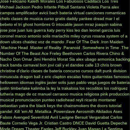
José Feliciano
Kaleth Morales
Los Fabulosos Cadillacs
Los Tres
Michael Jackson
Pedro Infante
Pitbull
Santana
Violeta Parra
alex
campos
amplificador
avicii
bach
bateria virtual
canciones romanticas
chelo
clases de musica
curso gratis
daddy yankee
dread mar I
el
bebeto
el tri
ghost
hombres G
intocable
jason mraz
joaquin sabina
jose jose
juan luis guerra
katy perry
kiss
leo dan
leonel garcia
luis
coronel
marco antonio solis
mariachis
miley cyrus
rosana
system of a
down
ulices chaidez
voz de mando
.Fear Of The Dark
.Iron Maiden
.Machine Head
.Master of Reality
.Paranoid
.Somewhere in Time
.The
Number Of The Beast
Ace Freley
Beethoven
Carlos Rivera
Chino &
Nacho
Don Omar
Jimi Hendrix
Morat
Sia
alex ubago
armonica
backing
track
banda carnaval
bon jovi
cali y el dandee
calle 13
chris brown
christine d'clario
clases de bateria
concurso
cursos
daft punk
division
minuscula
dragon ball z
eric clapton
escalas
fotos
guitarristas famosos
helloween
idiomas
inglés
javier solis
juan pablo vega
juegos de bateria
justin timberlake
kalimba
la ley
la trakalosa
los recoditos
los rodriguez
lutheria
mago de oz
manuel carrasco
musica religiosa
pink
produccion
musical
pronunciacion
punteo
radiohead
reyli
ricardo montaner
sebastian yatra
the black keys
the chainsmokers
the doors
tutorial
yandel
.Kill 'em All
.Metallica
.Powerslave
Aerosmith
Alkilados
Ases
Falsos
Avenged Sevenfold
Avril Lavigne
Bersuit Vergarabat
Carlos
Baute
Cornelio Vega Jr.
Cristian Castro
DNCE
David Guetta
Depeche
Mode
Dream Theater
Eagles
Jeff Buckley
Juan Magan
La Septima