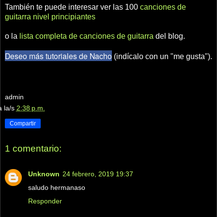
También te puede interesar ver las 100
canciones de
guitarra nivel principiantes
o la
lista completa de canciones de guitarra
del blog.
Deseo más tutoriales de Nacho
(indícalo con un "me gusta").
admin
a la/s
2:38 p.m.
Compartir
1 comentario:
Unknown
24 febrero, 2019 19:37
saludo hermanaso
Responder