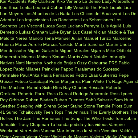
Kar Accidents
Kelly Clarkson
Kiko Veneno
La Beriso
Lady Antebellum
Lee Brice
Lenka
Leonard Cohen
Lilly Wood & The Prick
Liquits
Lira
Lori Meyers
Los Abuelos de la Nada
Los Chicos del Boulevard
Los De
Adentro
Los Impacientes
Los Rancheros
Los Sebastianes
Los
Secretos
Los Visconti
Lucas Sugo
Luciano Pereyra
Luis Aguilé
Luis
Demetrio
Lukas Graham
Luke Bryan
Luz Casal
M clan
Maddie & Tae
Maldita Nerea
Manolo Tena
Manuel Julian
Manuel Turizo
Marcelino
Guerra
Marco Aurelio
Marcos Yaroide
Marta Sanchez
Martín Urieta
Mendelssohn
Miguel Gallardo
Miguel Morales
Mijares
Mike Oldfield
Moderatto
Moenia
Moises Simons
Morris Albert
Natalie Imbruglia
Natives
Natti Natasha
Noche de Brujas
Ozzy Osbourne
PRS
Pablo
Lopez
Pablo Milanes
Painkiller
Pappo
Paralamas do Sucesso
Parmalee
Paul Anka
Paula Fernandes
Pedro Elías Gutiérrez
Pepe
Guízar
Peteco Carabajal
Peter Manjarres
Plain White T's
Rage Against
The Machine
Ramón Sixto Ríos
Ray Charles
Rescate
Roberto
Orellana
Roberto Parra
Rocio Durcal
Rodrigo Amarante
Ross Lynch
Roy Orbison
Ruben Blades
Ruben Fuentes
Sabú
Salserin
Sam Hunt
Seether
Sleeping with Sirens
Sober
Staind
Stone Temple Pilots
Sum
41
Sumo
Tchaikovsky
Teen Tops
The Animals
The Everly Brothers
The
Hollies
The Jam
The Ramones
The Script
The Who
Tiesto
Tom Jobim
Tomatito
Tracy Chapman
Tu banda pedida y tus videos
Vampire
Weekend
Van Halen
Vanesa Martín
Vete a la Versh
Vicentico Valdés
Victor Acosta
Victor Victor
Vinícius de Moraes
Violetta
Violão
Wheatus