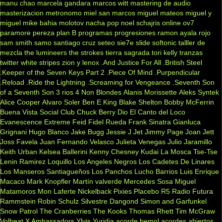
manu chao
marcela gandara
marcos witt
mastering de audio
masterizacion
metronomo
miel san marcos
miguel mateos
miguel y
miguel
mike bahia
molotov
nacha pop
noel schajris
online
ov7
paramore
pereza
plan B
programas
progresiones
ramon ayala
rojo
sam smith
samo
santiago cruz
seteo
sie7e
slide
softonic
talller de
mezcla
the lumineers
the strokes
tierra sagrada
tori kelly
tranzas
twitter
white stripes
zion y lenox
.And Justice For All
.British Steel
.Keeper of the Seven Keys Part 2
.Piece Of Mind
.Purpendicular
.Reload
.Ride the Lightning
.Screaming for Vengeance
.Seventh Son
of a Seventh Son
3 rios
4 Non Blondes
Alanis Morissette
Aleks Syntek
Alice Cooper
Alvaro Soler
Ben E King
Blake Shelton
Bobby McFerrin
Buena Vista Social Club
Chuck Berry
Dio
El Canto del Loco
Evanescence
Extreme
Feid
Fidel Rueda
Frank Sinatra
Gianluca
Grignani
Hugo Blanco
Jake Bugg
Jessie J
Jet
Jimmy Page
Joan Jett
Joss Favela
Juan Fernando Velasco
Julieta Venegas
Julio Jaramillo
Keith Urban
Kelsea Ballerini
Kenny Chesney
Kudai
La Mosca Tse-Tse
Lenin Ramirez
Loquillo
Los Angeles Negros
Los Cadetes De Linares
Los Manseros Santiagueños
Los Panchos
Lucho Barrios
Luis Enrique
Macaco
Mark Knopfler
Martín valverde
Mercedes Sosa
Miguel
Matamoros
Mon Laferte
Nickelback
Pixies
Placebo
R5
Radio Futura
Rammstein
Robin Schulz
Silvestre Dangond
Simon and Garfunkel
Snow Patrol
The Cranberries
The Kooks
Thomas Rhett
Tim McGraw
Volbeat
X Ambassadors
Ylvis
Yuridia
acorde bemol
acordes abiertos