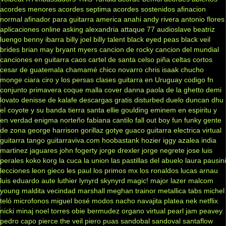
acordes menores
acordes septima
acordes sostenidos
afinacion
normal
afinador para guitarra
america
anahi
andy rivera
antonio flores
aplicaciones online
asking alexandria
attaque 77
audioslave
beatriz
luengo
benny ibarra
billy joel
billy talent
black eyed peas
black veil
brides
brian may
bryant myers
cancion de rocky
cancion del mundial
canciones en guitarra
caos
cartel de santa
celso piña
celtas cortos
cesar de guatemala
chamamé
chico novarro
chris isaak
chucho
monge
ciara
ciro y los persas
clases guitarra en Uruguay
codigo fn
conjunto primavera
coque malla
cover
danna paola
de la ghetto
demi
lovato
denisse de kalafe
descargas gratis
disturbed
duelo
duncan dhu
el coyote y su banda tierra santa
ellie goulding
eminem
en espiritu y
en verdad
enigma norteño
fabiana cantilo
fall out boy
fun
funky
gente
de zona
george harrison
gorillaz
gotye
guaco
guitarra electrica virtual
guitarra tango
guitarraviva.com
hoobastank
hozier
iggy azalea
india
martinez
jaguares
john fogerty
jorge drexler
jorge negrete
jose luis
perales
koko
korg
la cuca
la union
las pastillas del abuelo
laura pausini
lecciones
leon gieco
les paul
los primos mx
los ronaldos
lucas arnau
luis eduardo aute
luthier
lynyrd skynyrd
magic!
major lazer
malcom
young
maldita vecindad
marshall
meghan trainor
metallica tabs
michel
teló
microfonos
miguel bosé
modos
nacho
navajita platea
nek
netflix
nicki minaj
noel torres
obie bermudez
organo virtual
pearl jam
peavey
pedro capo
pierce the veil
piero
puas
sandobal
sandoval
santaflow