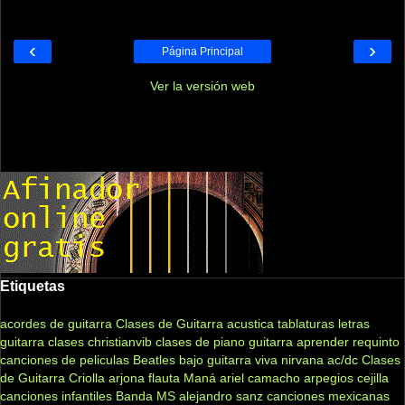
‹
›
Página Principal
Ver la versión web
Etiquetas
acordes de guitarra
Clases de Guitarra acustica
tablaturas
letras
guitarra clases
christianvib
clases de piano
guitarra
aprender
requinto
canciones de peliculas
Beatles
bajo
guitarra viva
nirvana
ac/dc
Clases
de Guitarra Criolla
arjona
flauta
Maná
ariel camacho
arpegios
cejilla
canciones infantiles
Banda MS
alejandro sanz
canciones mexicanas