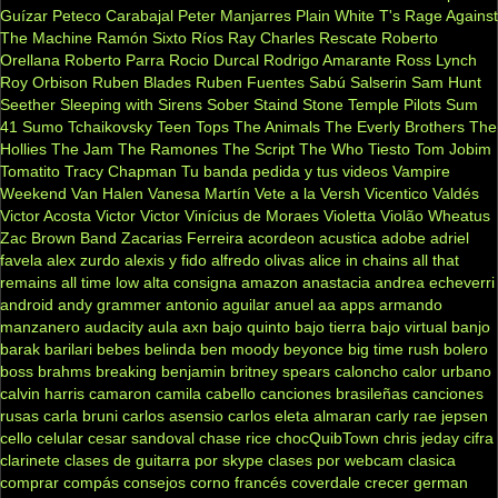
Guízar
Peteco Carabajal
Peter Manjarres
Plain White T's
Rage Against
The Machine
Ramón Sixto Ríos
Ray Charles
Rescate
Roberto
Orellana
Roberto Parra
Rocio Durcal
Rodrigo Amarante
Ross Lynch
Roy Orbison
Ruben Blades
Ruben Fuentes
Sabú
Salserin
Sam Hunt
Seether
Sleeping with Sirens
Sober
Staind
Stone Temple Pilots
Sum
41
Sumo
Tchaikovsky
Teen Tops
The Animals
The Everly Brothers
The
Hollies
The Jam
The Ramones
The Script
The Who
Tiesto
Tom Jobim
Tomatito
Tracy Chapman
Tu banda pedida y tus videos
Vampire
Weekend
Van Halen
Vanesa Martín
Vete a la Versh
Vicentico Valdés
Victor Acosta
Victor Victor
Vinícius de Moraes
Violetta
Violão
Wheatus
Zac Brown Band
Zacarias Ferreira
acordeon
acustica
adobe
adriel
favela
alex zurdo
alexis y fido
alfredo olivas
alice in chains
all that
remains
all time low
alta consigna
amazon
anastacia
andrea echeverri
android
andy grammer
antonio aguilar
anuel aa
apps
armando
manzanero
audacity
aula
axn
bajo quinto
bajo tierra
bajo virtual
banjo
barak
barilari
bebes
belinda
ben moody
beyonce
big time rush
bolero
boss
brahms
breaking benjamin
britney spears
caloncho
calor urbano
calvin harris
camaron
camila cabello
canciones brasileñas
canciones
rusas
carla bruni
carlos asensio
carlos eleta almaran
carly rae jepsen
cello
celular
cesar sandoval
chase rice
chocQuibTown
chris jeday
cifra
clarinete
clases de guitarra por skype
clases por webcam
clasica
comprar
compás
consejos
corno francés
coverdale
crecer german