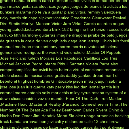
grande
banda el limon
carla morrison
carlos vives
el komander
fender
gian marco
guitarras electricas
juegos
juegos de pianos
la adictiva
los
bunkers
marama
no te va a gustar
piano virtual
remmy valenzuela
ricky martin
sin capo
slipknot
vicentico
Creedence Clearwater Revival
Dire Straits
Marilyn Manson
Victor Jara
Virlan Garcia
acordes
angus
young
autodidacta
aventura
blink-182
bring me the horizon
cosculluela
farruko
fifth harmony
guitarras
imagine dragons
jarabe de palo
juegos
de guitarra
la oreja de van gogh
lady gaga
leon larregui
libido
luis fonsi
manuel medrano
marc anthony
maren morris
novatos
pdf
selena
gomez
silvio rodriguez
the weeknd
violonchelo
.Master Of Puppets
José Feliciano
Kaleth Morales
Los Fabulosos Cadillacs
Los Tres
Michael Jackson
Pedro Infante
Pitbull
Santana
Violeta Parra
alex
campos
amplificador
avicii
bach
bateria virtual
canciones romanticas
chelo
clases de musica
curso gratis
daddy yankee
dread mar I
el
bebeto
el tri
ghost
hombres G
intocable
jason mraz
joaquin sabina
jose jose
juan luis guerra
katy perry
kiss
leo dan
leonel garcia
luis
coronel
marco antonio solis
mariachis
miley cyrus
rosana
system of a
down
ulices chaidez
voz de mando
.Fear Of The Dark
.Iron Maiden
.Machine Head
.Master of Reality
.Paranoid
.Somewhere in Time
.The
Number Of The Beast
Ace Freley
Beethoven
Carlos Rivera
Chino &
Nacho
Don Omar
Jimi Hendrix
Morat
Sia
alex ubago
armonica
backing
track
banda carnaval
bon jovi
cali y el dandee
calle 13
chris brown
christine d'clario
clases de bateria
concurso
cursos
daft punk
division