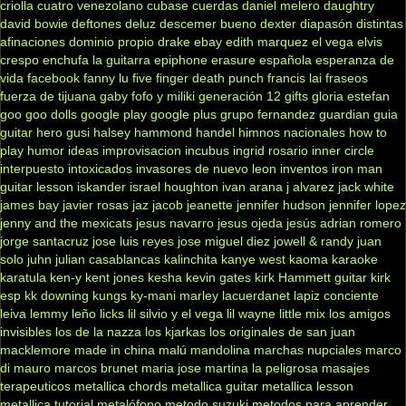
criolla
cuatro venezolano
cubase
cuerdas
daniel melero
daughtry
david bowie
deftones
deluz
descemer bueno
dexter
diapasón
distintas
afinaciones
dominio propio
drake
ebay
edith marquez
el vega
elvis
crespo
enchufa la guitarra
epiphone
erasure
española
esperanza de
vida
facebook
fanny lu
five finger death punch
francis lai
fraseos
fuerza de tijuana
gaby fofo y miliki
generación 12
gifts
gloria estefan
goo goo dolls
google play
google plus
grupo fernandez
guardian
guia
guitar hero
gusi
halsey
hammond
handel
himnos nacionales
how to
play
humor
ideas
improvisacion
incubus
ingrid rosario
inner circle
interpuesto
intoxicados
invasores de nuevo leon
inventos
iron man
guitar lesson
iskander
israel houghton
ivan arana
j alvarez
jack white
james bay
javier rosas
jaz jacob
jeanette
jennifer hudson
jennifer lopez
jenny and the mexicats
jesus navarro
jesus ojeda
jesús adrian romero
jorge santacruz
jose luis reyes
jose miguel diez
jowell & randy
juan
solo
juhn
julian casablancas
kalinchita
kanye west
kaoma
karaoke
karatula
ken-y
kent jones
kesha
kevin gates
kirk Hammett guitar
kirk
esp
kk downing
kungs
ky-mani marley
lacuerdanet
lapiz conciente
leiva
lemmy
leño
licks
lil silvio y el vega
lil wayne
little mix
los amigos
invisibles
los de la nazza
los kjarkas
los originales de san juan
macklemore
made in china
malú
mandolina
marchas nupciales
marco
di mauro
marcos brunet
maria jose
martina la peligrosa
masajes
terapeuticos
metallica chords
metallica guitar
metallica lesson
metallica tutorial
metalófono
metodo suzuki
metodos para aprender