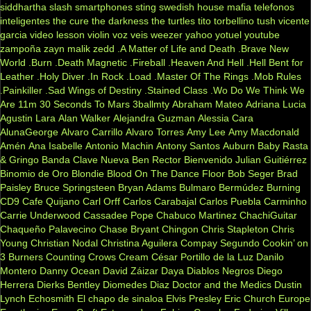
siddhartha
slash
smartphones
sting
swedish house mafia
telefonos
inteligentes
the cure
the darkness
the turtles
tito torbellino
tush
vicente
garcia
video lesson
violin
voz veis
weezer
yahoo
yotuel
youtube
zampoña
zayn malik
zedd
.A Matter of Life and Death
.Brave New
World
.Burn
.Death Magnetic
.Fireball
.Heaven And Hell
.Hell Bent for
Leather
.Holy Diver
.In Rock
.Load
.Master Of The Rings
.Mob Rules
.Painkiller
.Sad Wings of Destiny
.Stained Class
.Wo Do We Think We
Are
11m
30 Seconds To Mars
3ballmty
Abraham Mateo
Adriana Lucia
Agustin Lara
Alan Walker
Alejandra Guzman
Alessia Cara
AlunaGeorge
Alvaro Carrillo
Alvaro Torres
Amy Lee
Amy Macdonald
Amén
Ana Isabelle
Antonio Machin
Antony Santos
Auburn
Baby Rasta
& Gringo
Banda Clave Nueva
Ben Rector
Bienvenido Julian Guitiérrez
Binomio de Oro
Blondie
Blood On The Dance Floor
Bob Seger
Brad
Paisley
Bruce Springsteen
Bryan Adams
Bulmaro Bermúdez
Burning
CD9
Cafe Quijano
Carl Orff
Carlos Carabajal
Carlos Puebla
Carminho
Carrie Underwood
Cassadee Pope
Chabuco Martinez
ChachiGuitar
Chaqueño Palavecino
Chase Bryant
Chingon
Chris Stapleton
Chris
Young
Christian Nodal
Christina Aguilera
Compay Segundo
Cookin’ on
3 Burners
Counting Crows
Cream
César Portillo de la Luz
Danilo
Montero
Danny Ocean
David Záizar
Daya
Diablos Negros
Diego
Herrera
Dierks Bentley
Diomedes Diaz
Doctor and the Medics
Dustin
Lynch
Echosmith
El chapo de sinaloa
Elvis Presley
Eric Church
Europe