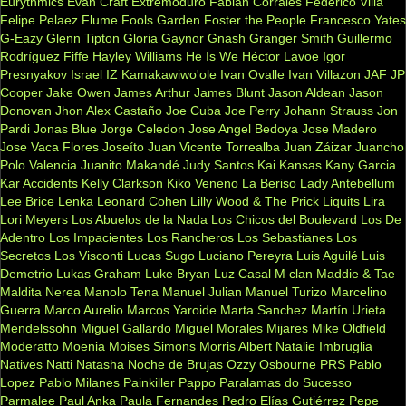
Eurythmics
Evan Craft
Extremoduro
Fabian Corrales
Federico Villa
Felipe Pelaez
Flume
Fools Garden
Foster the People
Francesco Yates
G-Eazy
Glenn Tipton
Gloria Gaynor
Gnash
Granger Smith
Guillermo
Rodríguez Fiffe
Hayley Williams
He Is We
Héctor Lavoe
Igor
Presnyakov
Israel IZ Kamakawiwo'ole
Ivan Ovalle
Ivan Villazon
JAF
JP
Cooper
Jake Owen
James Arthur
James Blunt
Jason Aldean
Jason
Donovan
Jhon Alex Castaño
Joe Cuba
Joe Perry
Johann Strauss
Jon
Pardi
Jonas Blue
Jorge Celedon
Jose Angel Bedoya
Jose Madero
Jose Vaca Flores
Joseíto
Juan Vicente Torrealba
Juan Záizar
Juancho
Polo Valencia
Juanito Makandé
Judy Santos
Kai
Kansas
Kany Garcia
Kar Accidents
Kelly Clarkson
Kiko Veneno
La Beriso
Lady Antebellum
Lee Brice
Lenka
Leonard Cohen
Lilly Wood & The Prick
Liquits
Lira
Lori Meyers
Los Abuelos de la Nada
Los Chicos del Boulevard
Los De
Adentro
Los Impacientes
Los Rancheros
Los Sebastianes
Los
Secretos
Los Visconti
Lucas Sugo
Luciano Pereyra
Luis Aguilé
Luis
Demetrio
Lukas Graham
Luke Bryan
Luz Casal
M clan
Maddie & Tae
Maldita Nerea
Manolo Tena
Manuel Julian
Manuel Turizo
Marcelino
Guerra
Marco Aurelio
Marcos Yaroide
Marta Sanchez
Martín Urieta
Mendelssohn
Miguel Gallardo
Miguel Morales
Mijares
Mike Oldfield
Moderatto
Moenia
Moises Simons
Morris Albert
Natalie Imbruglia
Natives
Natti Natasha
Noche de Brujas
Ozzy Osbourne
PRS
Pablo
Lopez
Pablo Milanes
Painkiller
Pappo
Paralamas do Sucesso
Parmalee
Paul Anka
Paula Fernandes
Pedro Elías Gutiérrez
Pepe