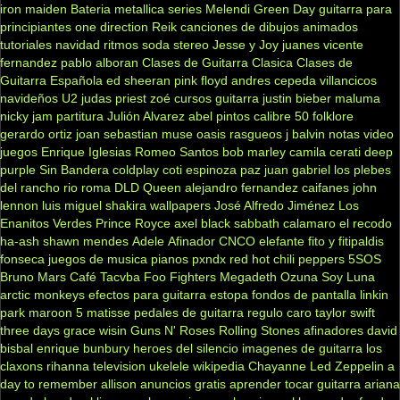
iron maiden
Bateria
metallica
series
Melendi
Green Day
guitarra para
principiantes
one direction
Reik
canciones de dibujos animados
tutoriales
navidad
ritmos
soda stereo
Jesse y Joy
juanes
vicente
fernandez
pablo alboran
Clases de Guitarra Clasica
Clases de
Guitarra Española
ed sheeran
pink floyd
andres cepeda
villancicos
navideños
U2
judas priest
zoé
cursos guitarra
justin bieber
maluma
nicky jam
partitura
Julión Alvarez
abel pintos
calibre 50
folklore
gerardo ortiz
joan sebastian
muse
oasis
rasgueos
j balvin
notas
video
juegos
Enrique Iglesias
Romeo Santos
bob marley
camila
cerati
deep
purple
Sin Bandera
coldplay
coti
espinoza paz
juan gabriel
los plebes
del rancho
rio roma
DLD
Queen
alejandro fernandez
caifanes
john
lennon
luis miguel
shakira
wallpapers
José Alfredo Jiménez
Los
Enanitos Verdes
Prince Royce
axel
black sabbath
calamaro
el recodo
ha-ash
shawn mendes
Adele
Afinador
CNCO
elefante
fito y fitipaldis
fonseca
juegos de musica
pianos
pxndx
red hot chili peppers
5SOS
Bruno Mars
Café Tacvba
Foo Fighters
Megadeth
Ozuna
Soy Luna
arctic monkeys
efectos para guitarra
estopa
fondos de pantalla
linkin
park
maroon 5
matisse
pedales de guitarra
regulo caro
taylor swift
three days grace
wisin
Guns N' Roses
Rolling Stones
afinadores
david
bisbal
enrique bunbury
heroes del silencio
imagenes de guitarra
los
claxons
rihanna
television
ukelele
wikipedia
Chayanne
Led Zeppelin
a
day to remember
allison
anuncios gratis
aprender tocar guitarra
ariana