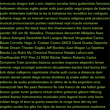
minuscula
dragon ball z
eric clapton
escalas
fotos
guitarristas famosos
helloween
idiomas
inglés
javier solis
juan pablo vega
juegos de bateria
justin timberlake
kalimba
la ley
la trakalosa
los recoditos
los rodriguez
lutheria
mago de oz
manuel carrasco
musica religiosa
pink
produccion
musical
pronunciacion
punteo
radiohead
reyli
ricardo montaner
sebastian yatra
the black keys
the chainsmokers
the doors
tutorial
yandel
.Kill 'em All
.Metallica
.Powerslave
Aerosmith
Alkilados
Ases
Falsos
Avenged Sevenfold
Avril Lavigne
Bersuit Vergarabat
Carlos
Baute
Cornelio Vega Jr.
Cristian Castro
DNCE
David Guetta
Depeche
Mode
Dream Theater
Eagles
Jeff Buckley
Juan Magan
La Septima
Banda
Los Bukis
My Chemical Romance
Natalia Lafourcade
OneRepublic
PSY
Piso 21
REM
Ritchie Valens
Roberto Carlos
Scorpions
Train
acordes básicos
acordes mayores
alejandro lerner
antonio vega
arcangel
autenticos decadentes
bacilos
bad bunny
blur
bob dylan
callejeros
capotraste
charlie puth
curso a distancia
dani
martin
daniel calveti
diego torres
divididos
dj snake
editor de sonido
editores de audio profesionales
el ultimo de la fila
enjambre
eros
ramazzotti
fato
fito paez
flamenco
flo rida
franco de vita
futbol
guitar
lesson
guitar tuner
guitarra virtual online
guitarras gibson
hillsong
united
ibanez
instrumentos musicales
john legend
kevin ortiz
kevin
roldan
kings of leon
la quinta estación
la renga
lana del rey
los
angeles azules
los gfez
los hijos de barron
los prisioneros
madonna