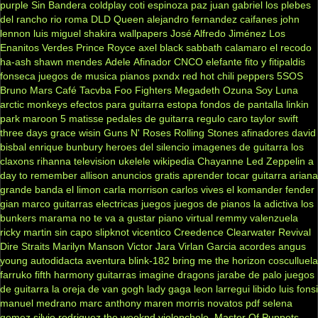
purple
Sin Bandera
coldplay
coti
espinoza paz
juan gabriel
los plebes
del rancho
rio roma
DLD
Queen
alejandro fernandez
caifanes
john
lennon
luis miguel
shakira
wallpapers
José Alfredo Jiménez
Los
Enanitos Verdes
Prince Royce
axel
black sabbath
calamaro
el recodo
ha-ash
shawn mendes
Adele
Afinador
CNCO
elefante
fito y fitipaldis
fonseca
juegos de musica
pianos
pxndx
red hot chili peppers
5SOS
Bruno Mars
Café Tacvba
Foo Fighters
Megadeth
Ozuna
Soy Luna
arctic monkeys
efectos para guitarra
estopa
fondos de pantalla
linkin
park
maroon 5
matisse
pedales de guitarra
regulo caro
taylor swift
three days grace
wisin
Guns N' Roses
Rolling Stones
afinadores
david
bisbal
enrique bunbury
heroes del silencio
imagenes de guitarra
los
claxons
rihanna
television
ukelele
wikipedia
Chayanne
Led Zeppelin
a
day to remember
allison
anuncios gratis
aprender tocar guitarra
ariana
grande
banda el limon
carla morrison
carlos vives
el komander
fender
gian marco
guitarras electricas
juegos
juegos de pianos
la adictiva
los
bunkers
marama
no te va a gustar
piano virtual
remmy valenzuela
ricky martin
sin capo
slipknot
vicentico
Creedence Clearwater Revival
Dire Straits
Marilyn Manson
Victor Jara
Virlan Garcia
acordes
angus
young
autodidacta
aventura
blink-182
bring me the horizon
cosculluela
farruko
fifth harmony
guitarras
imagine dragons
jarabe de palo
juegos
de guitarra
la oreja de van gogh
lady gaga
leon larregui
libido
luis fonsi
manuel medrano
marc anthony
maren morris
novatos
pdf
selena
gomez
silvio rodriguez
the weeknd
violonchelo
.Master Of Puppets