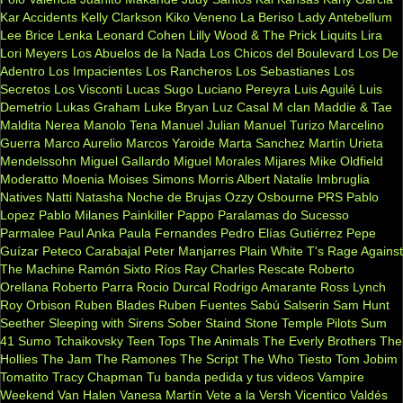
Kar Accidents
Kelly Clarkson
Kiko Veneno
La Beriso
Lady Antebellum
Lee Brice
Lenka
Leonard Cohen
Lilly Wood & The Prick
Liquits
Lira
Lori Meyers
Los Abuelos de la Nada
Los Chicos del Boulevard
Los De
Adentro
Los Impacientes
Los Rancheros
Los Sebastianes
Los
Secretos
Los Visconti
Lucas Sugo
Luciano Pereyra
Luis Aguilé
Luis
Demetrio
Lukas Graham
Luke Bryan
Luz Casal
M clan
Maddie & Tae
Maldita Nerea
Manolo Tena
Manuel Julian
Manuel Turizo
Marcelino
Guerra
Marco Aurelio
Marcos Yaroide
Marta Sanchez
Martín Urieta
Mendelssohn
Miguel Gallardo
Miguel Morales
Mijares
Mike Oldfield
Moderatto
Moenia
Moises Simons
Morris Albert
Natalie Imbruglia
Natives
Natti Natasha
Noche de Brujas
Ozzy Osbourne
PRS
Pablo
Lopez
Pablo Milanes
Painkiller
Pappo
Paralamas do Sucesso
Parmalee
Paul Anka
Paula Fernandes
Pedro Elías Gutiérrez
Pepe
Guízar
Peteco Carabajal
Peter Manjarres
Plain White T's
Rage Against
The Machine
Ramón Sixto Ríos
Ray Charles
Rescate
Roberto
Orellana
Roberto Parra
Rocio Durcal
Rodrigo Amarante
Ross Lynch
Roy Orbison
Ruben Blades
Ruben Fuentes
Sabú
Salserin
Sam Hunt
Seether
Sleeping with Sirens
Sober
Staind
Stone Temple Pilots
Sum
41
Sumo
Tchaikovsky
Teen Tops
The Animals
The Everly Brothers
The
Hollies
The Jam
The Ramones
The Script
The Who
Tiesto
Tom Jobim
Tomatito
Tracy Chapman
Tu banda pedida y tus videos
Vampire
Weekend
Van Halen
Vanesa Martín
Vete a la Versh
Vicentico Valdés