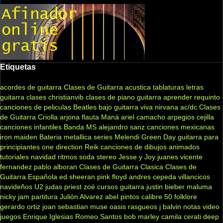
Etiquetas
acordes de guitarra
Clases de Guitarra acustica
tablaturas
letras
guitarra clases
christianvib
clases de piano
guitarra
aprender
requinto
canciones de peliculas
Beatles
bajo
guitarra viva
nirvana
ac/dc
Clases
de Guitarra Criolla
arjona
flauta
Maná
ariel camacho
arpegios
cejilla
canciones infantiles
Banda MS
alejandro sanz
canciones mexicanas
iron maiden
Bateria
metallica
series
Melendi
Green Day
guitarra para
principiantes
one direction
Reik
canciones de dibujos animados
tutoriales
navidad
ritmos
soda stereo
Jesse y Joy
juanes
vicente
fernandez
pablo alboran
Clases de Guitarra Clasica
Clases de
Guitarra Española
ed sheeran
pink floyd
andres cepeda
villancicos
navideños
U2
judas priest
zoé
cursos guitarra
justin bieber
maluma
nicky jam
partitura
Julión Alvarez
abel pintos
calibre 50
folklore
gerardo ortiz
joan sebastian
muse
oasis
rasgueos
j balvin
notas
video
juegos
Enrique Iglesias
Romeo Santos
bob marley
camila
cerati
deep