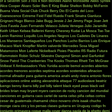
of a Seventh Son
3 rios
4 Non Blondes
Alanis Morissette
Aleks Syntek
Alice Cooper
Alvaro Soler
Ben E King
Blake Shelton
Bobby McFerrin
Buena Vista Social Club
Chuck Berry
Dio
El Canto del Loco
Evanescence
Extreme
Feid
Fidel Rueda
Frank Sinatra
Gianluca
Grignani
Hugo Blanco
Jake Bugg
Jessie J
Jet
Jimmy Page
Joan Jett
Joss Favela
Juan Fernando Velasco
Julieta Venegas
Julio Jaramillo
Keith Urban
Kelsea Ballerini
Kenny Chesney
Kudai
La Mosca Tse-Tse
Lenin Ramirez
Loquillo
Los Angeles Negros
Los Cadetes De Linares
Los Manseros Santiagueños
Los Panchos
Lucho Barrios
Luis Enrique
Macaco
Mark Knopfler
Martín valverde
Mercedes Sosa
Miguel
Matamoros
Mon Laferte
Nickelback
Pixies
Placebo
R5
Radio Futura
Rammstein
Robin Schulz
Silvestre Dangond
Simon and Garfunkel
Snow Patrol
The Cranberries
The Kooks
Thomas Rhett
Tim McGraw
Volbeat
X Ambassadors
Ylvis
Yuridia
acorde bemol
acordes abiertos
acordes menores
acordes septima
acordes sostenidos
afinacion
normal
afinador para guitarra
america
anahi
andy rivera
antonio flores
aplicaciones online
asking alexandria
attaque 77
audioslave
beatriz
luengo
benny ibarra
billy joel
billy talent
black eyed peas
black veil
brides
brian may
bryant myers
cancion de rocky
cancion del mundial
canciones en guitarra
caos
cartel de santa
celso piña
celtas cortos
cesar de guatemala
chamamé
chico novarro
chris isaak
chucho
monge
ciara
ciro y los persas
clases guitarra en Uruguay
codigo fn
conjunto primavera
coque malla
cover
danna paola
de la ghetto
demi