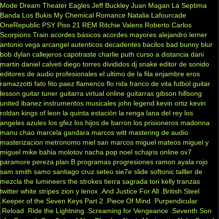
Mode
Dream Theater
Eagles
Jeff Buckley
Juan Magan
La Septima
Banda
Los Bukis
My Chemical Romance
Natalia Lafourcade
OneRepublic
PSY
Piso 21
REM
Ritchie Valens
Roberto Carlos
Scorpions
Train
acordes básicos
acordes mayores
alejandro lerner
antonio vega
arcangel
autenticos decadentes
bacilos
bad bunny
blur
bob dylan
callejeros
capotraste
charlie puth
curso a distancia
dani
martin
daniel calveti
diego torres
divididos
dj snake
editor de sonido
editores de audio profesionales
el ultimo de la fila
enjambre
eros
ramazzotti
fato
fito paez
flamenco
flo rida
franco de vita
futbol
guitar
lesson
guitar tuner
guitarra virtual online
guitarras gibson
hillsong
united
ibanez
instrumentos musicales
john legend
kevin ortiz
kevin
roldan
kings of leon
la quinta estación
la renga
lana del rey
los
angeles azules
los gfez
los hijos de barron
los prisioneros
madonna
manu chao
marcela gandara
marcos witt
mastering de audio
masterizacion
metronomo
miel san marcos
miguel mateos
miguel y
miguel
mike bahia
molotov
nacha pop
noel schajris
online
ov7
paramore
pereza
plan B
programas
progresiones
ramon ayala
rojo
sam smith
samo
santiago cruz
seteo
sie7e
slide
softonic
talller de
mezcla
the lumineers
the strokes
tierra sagrada
tori kelly
tranzas
twitter
white stripes
zion y lenox
.And Justice For All
.British Steel
.Keeper of the Seven Keys Part 2
.Piece Of Mind
.Purpendicular
.Reload
.Ride the Lightning
.Screaming for Vengeance
.Seventh Son