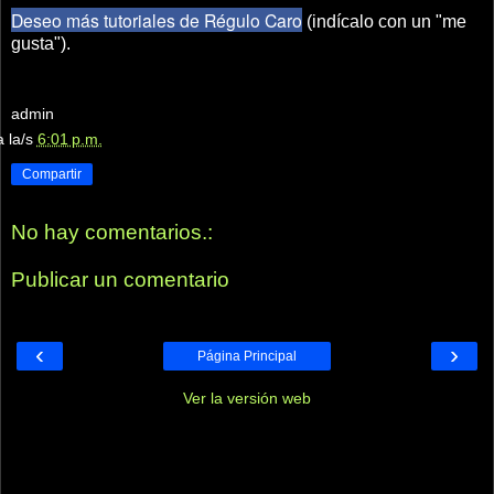
Deseo más tutoriales de Régulo Caro
(indícalo con un "me
gusta").
admin
a la/s
6:01 p.m.
Compartir
No hay comentarios.:
Publicar un comentario
‹
›
Página Principal
Ver la versión web