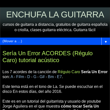
ENCHUFA LA GUITARRA
cursos de guitarra a distancia, gratuitos de guitarra española
o criolla, clases guitarra eléctrica. Guitarra fácil
▼
Sería Un Error ACORDES (Régulo
Caro) tutorial acústico
Los 7 acordes de la canción de
Régulo Caro
Sería Un Error
son:
A
-
F#m
-
D
-
G
-
G#
-
Bm
-
E7
.
Este tema está en el tono de La. Se puede escuchar en el
disco En estos días, del año 2016.
Este es en un tutorial del guitarrista y usuario de youtube
Jorge Aguilera en el que muestra
cómo tocar Sería Un