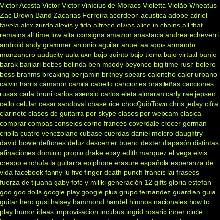
Victor Acosta
Victor Victor
Vinícius de Moraes
Violetta
Violão
Wheatus
Zac Brown Band
Zacarias Ferreira
acordeon
acustica
adobe
adriel
favela
alex zurdo
alexis y fido
alfredo olivas
alice in chains
all that
remains
all time low
alta consigna
amazon
anastacia
andrea echeverri
android
andy grammer
antonio aguilar
anuel aa
apps
armando
manzanero
audacity
aula
axn
bajo quinto
bajo tierra
bajo virtual
banjo
barak
barilari
bebes
belinda
ben moody
beyonce
big time rush
bolero
boss
brahms
breaking benjamin
britney spears
caloncho
calor urbano
calvin harris
camaron
camila cabello
canciones brasileñas
canciones
rusas
carla bruni
carlos asensio
carlos eleta almaran
carly rae jepsen
cello
celular
cesar sandoval
chase rice
chocQuibTown
chris jeday
cifra
clarinete
clases de guitarra por skype
clases por webcam
clasica
comprar
compás
consejos
corno francés
coverdale
crecer german
criolla
cuatro venezolano
cubase
cuerdas
daniel melero
daughtry
david bowie
deftones
deluz
descemer bueno
dexter
diapasón
distintas
afinaciones
dominio propio
drake
ebay
edith marquez
el vega
elvis
crespo
enchufa la guitarra
epiphone
erasure
española
esperanza de
vida
facebook
fanny lu
five finger death punch
francis lai
fraseos
fuerza de tijuana
gaby fofo y miliki
generación 12
gifts
gloria estefan
goo goo dolls
google play
google plus
grupo fernandez
guardian
guia
guitar hero
gusi
halsey
hammond
handel
himnos nacionales
how to
play
humor
ideas
improvisacion
incubus
ingrid rosario
inner circle