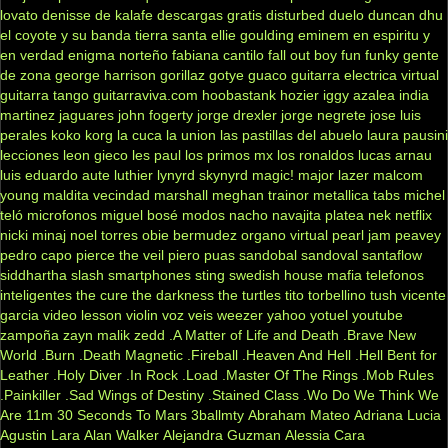
lovato
denisse de kalafe
descargas gratis
disturbed
duelo
duncan dhu
el coyote y su banda tierra santa
ellie goulding
eminem
en espiritu y
en verdad
enigma norteño
fabiana cantilo
fall out boy
fun
funky
gente
de zona
george harrison
gorillaz
gotye
guaco
guitarra electrica virtual
guitarra tango
guitarraviva.com
hoobastank
hozier
iggy azalea
india
martinez
jaguares
john fogerty
jorge drexler
jorge negrete
jose luis
perales
koko
korg
la cuca
la union
las pastillas del abuelo
laura pausini
lecciones
leon gieco
les paul
los primos mx
los ronaldos
lucas arnau
luis eduardo aute
luthier
lynyrd skynyrd
magic!
major lazer
malcom
young
maldita vecindad
marshall
meghan trainor
metallica tabs
michel
teló
microfonos
miguel bosé
modos
nacho
navajita platea
nek
netflix
nicki minaj
noel torres
obie bermudez
organo virtual
pearl jam
peavey
pedro capo
pierce the veil
piero
puas
sandobal
sandoval
santaflow
siddhartha
slash
smartphones
sting
swedish house mafia
telefonos
inteligentes
the cure
the darkness
the turtles
tito torbellino
tush
vicente
garcia
video lesson
violin
voz veis
weezer
yahoo
yotuel
youtube
zampoña
zayn malik
zedd
.A Matter of Life and Death
.Brave New
World
.Burn
.Death Magnetic
.Fireball
.Heaven And Hell
.Hell Bent for
Leather
.Holy Diver
.In Rock
.Load
.Master Of The Rings
.Mob Rules
.Painkiller
.Sad Wings of Destiny
.Stained Class
.Wo Do We Think We
Are
11m
30 Seconds To Mars
3ballmty
Abraham Mateo
Adriana Lucia
Agustin Lara
Alan Walker
Alejandra Guzman
Alessia Cara