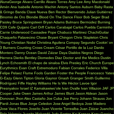
AlunaGeorge
Alvaro Carrillo
Alvaro Torres
Amy Lee
Amy Macdonald
Amén
Ana Isabelle
Antonio Machin
Antony Santos
Auburn
Baby Rasta
& Gringo
Banda Clave Nueva
Ben Rector
Bienvenido Julian Guitiérrez
Binomio de Oro
Blondie
Blood On The Dance Floor
Bob Seger
Brad
Paisley
Bruce Springsteen
Bryan Adams
Bulmaro Bermúdez
Burning
CD9
Cafe Quijano
Carl Orff
Carlos Carabajal
Carlos Puebla
Carminho
Carrie Underwood
Cassadee Pope
Chabuco Martinez
ChachiGuitar
Chaqueño Palavecino
Chase Bryant
Chingon
Chris Stapleton
Chris
Young
Christian Nodal
Christina Aguilera
Compay Segundo
Cookin’ on
3 Burners
Counting Crows
Cream
César Portillo de la Luz
Danilo
Montero
Danny Ocean
David Záizar
Daya
Diablos Negros
Diego
Herrera
Dierks Bentley
Diomedes Diaz
Doctor and the Medics
Dustin
Lynch
Echosmith
El chapo de sinaloa
Elvis Presley
Eric Church
Europe
Eurythmics
Evan Craft
Extremoduro
Fabian Corrales
Federico Villa
Felipe Pelaez
Flume
Fools Garden
Foster the People
Francesco Yates
G-Eazy
Glenn Tipton
Gloria Gaynor
Gnash
Granger Smith
Guillermo
Rodríguez Fiffe
Hayley Williams
He Is We
Héctor Lavoe
Igor
Presnyakov
Israel IZ Kamakawiwo'ole
Ivan Ovalle
Ivan Villazon
JAF
JP
Cooper
Jake Owen
James Arthur
James Blunt
Jason Aldean
Jason
Donovan
Jhon Alex Castaño
Joe Cuba
Joe Perry
Johann Strauss
Jon
Pardi
Jonas Blue
Jorge Celedon
Jose Angel Bedoya
Jose Madero
Jose Vaca Flores
Joseíto
Juan Vicente Torrealba
Juan Záizar
Juancho
Polo Valencia
Juanito Makandé
Judy Santos
Kai
Kansas
Kany Garcia