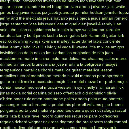
interpuesto
intoxicados
invasores de nuevo leon
inventos
iron man
guitar lesson
iskander
israel houghton
ivan arana
j alvarez
jack white
james bay
javier rosas
jaz jacob
jeanette
jennifer hudson
jennifer lopez
jenny and the mexicats
jesus navarro
jesus ojeda
jesús adrian romero
jorge santacruz
jose luis reyes
jose miguel diez
jowell & randy
juan
solo
juhn
julian casablancas
kalinchita
kanye west
kaoma
karaoke
karatula
ken-y
kent jones
kesha
kevin gates
kirk Hammett guitar
kirk
esp
kk downing
kungs
ky-mani marley
lacuerdanet
lapiz conciente
leiva
lemmy
leño
licks
lil silvio y el vega
lil wayne
little mix
los amigos
invisibles
los de la nazza
los kjarkas
los originales de san juan
macklemore
made in china
malú
mandolina
marchas nupciales
marco
di mauro
marcos brunet
maria jose
martina la peligrosa
masajes
terapeuticos
metallica chords
metallica guitar
metallica lesson
metallica tutorial
metalófono
metodo suzuki
metodos para aprender
guitarra
midi
miró
mocedades
mojito lite
motel
mozart
mr probz
mujer
bonita
musica medieval
musica western
n sync
nelly
niall horan
nick
jonas
nokia
noriel
ocarina
odisseo
offenbach
old dominion
olivia
o'brien
omar ruiz
omen
otamatone
palito ortega
palm mute
pantera
passenger
pedro fernandez
pentatonix
pharrell williams
pipe bueno
poligamia
porta
post malone
presentes
quena
quiet riot
rafaga
rascal
flatts
rata blanca
ravel
record guinness
recursos para profesores
regalos
richard wagner
rick ross
ringtone
rita ora
roberto tapia
rombai
roxette
rudimental
rumba
ryan lewis
samson
sasha benny y erik