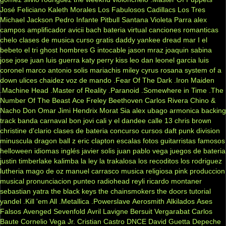
José Feliciano
Kaleth Morales
Los Fabulosos Cadillacs
Los Tres
Michael Jackson
Pedro Infante
Pitbull
Santana
Violeta Parra
alex
campos
amplificador
avicii
bach
bateria virtual
canciones romanticas
chelo
clases de musica
curso gratis
daddy yankee
dread mar I
el
bebeto
el tri
ghost
hombres G
intocable
jason mraz
joaquin sabina
jose jose
juan luis guerra
katy perry
kiss
leo dan
leonel garcia
luis
coronel
marco antonio solis
mariachis
miley cyrus
rosana
system of a
down
ulices chaidez
voz de mando
.Fear Of The Dark
.Iron Maiden
.Machine Head
.Master of Reality
.Paranoid
.Somewhere in Time
.The
Number Of The Beast
Ace Freley
Beethoven
Carlos Rivera
Chino &
Nacho
Don Omar
Jimi Hendrix
Morat
Sia
alex ubago
armonica
backing
track
banda carnaval
bon jovi
cali y el dandee
calle 13
chris brown
christine d'clario
clases de bateria
concurso
cursos
daft punk
division
minuscula
dragon ball z
eric clapton
escalas
fotos
guitarristas famosos
helloween
idiomas
inglés
javier solis
juan pablo vega
juegos de bateria
justin timberlake
kalimba
la ley
la trakalosa
los recoditos
los rodriguez
lutheria
mago de oz
manuel carrasco
musica religiosa
pink
produccion
musical
pronunciacion
punteo
radiohead
reyli
ricardo montaner
sebastian yatra
the black keys
the chainsmokers
the doors
tutorial
yandel
.Kill 'em All
.Metallica
.Powerslave
Aerosmith
Alkilados
Ases
Falsos
Avenged Sevenfold
Avril Lavigne
Bersuit Vergarabat
Carlos
Baute
Cornelio Vega Jr.
Cristian Castro
DNCE
David Guetta
Depeche