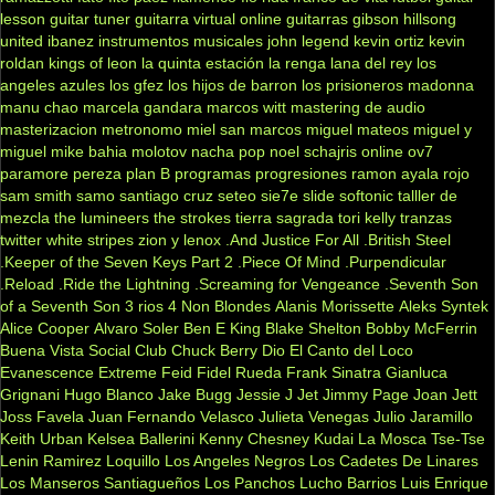
lesson
guitar tuner
guitarra virtual online
guitarras gibson
hillsong
united
ibanez
instrumentos musicales
john legend
kevin ortiz
kevin
roldan
kings of leon
la quinta estación
la renga
lana del rey
los
angeles azules
los gfez
los hijos de barron
los prisioneros
madonna
manu chao
marcela gandara
marcos witt
mastering de audio
masterizacion
metronomo
miel san marcos
miguel mateos
miguel y
miguel
mike bahia
molotov
nacha pop
noel schajris
online
ov7
paramore
pereza
plan B
programas
progresiones
ramon ayala
rojo
sam smith
samo
santiago cruz
seteo
sie7e
slide
softonic
talller de
mezcla
the lumineers
the strokes
tierra sagrada
tori kelly
tranzas
twitter
white stripes
zion y lenox
.And Justice For All
.British Steel
.Keeper of the Seven Keys Part 2
.Piece Of Mind
.Purpendicular
.Reload
.Ride the Lightning
.Screaming for Vengeance
.Seventh Son
of a Seventh Son
3 rios
4 Non Blondes
Alanis Morissette
Aleks Syntek
Alice Cooper
Alvaro Soler
Ben E King
Blake Shelton
Bobby McFerrin
Buena Vista Social Club
Chuck Berry
Dio
El Canto del Loco
Evanescence
Extreme
Feid
Fidel Rueda
Frank Sinatra
Gianluca
Grignani
Hugo Blanco
Jake Bugg
Jessie J
Jet
Jimmy Page
Joan Jett
Joss Favela
Juan Fernando Velasco
Julieta Venegas
Julio Jaramillo
Keith Urban
Kelsea Ballerini
Kenny Chesney
Kudai
La Mosca Tse-Tse
Lenin Ramirez
Loquillo
Los Angeles Negros
Los Cadetes De Linares
Los Manseros Santiagueños
Los Panchos
Lucho Barrios
Luis Enrique