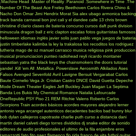
.Machine Head
.Master of Reality
.Paranoid
.Somewhere in Time
.The
Number Of The Beast
Ace Freley
Beethoven
Carlos Rivera
Chino &
Nacho
Don Omar
Jimi Hendrix
Morat
Sia
alex ubago
armonica
backing
track
banda carnaval
bon jovi
cali y el dandee
calle 13
chris brown
christine d'clario
clases de bateria
concurso
cursos
daft punk
division
minuscula
dragon ball z
eric clapton
escalas
fotos
guitarristas famosos
helloween
idiomas
inglés
javier solis
juan pablo vega
juegos de bateria
justin timberlake
kalimba
la ley
la trakalosa
los recoditos
los rodriguez
lutheria
mago de oz
manuel carrasco
musica religiosa
pink
produccion
musical
pronunciacion
punteo
radiohead
reyli
ricardo montaner
sebastian yatra
the black keys
the chainsmokers
the doors
tutorial
yandel
.Kill 'em All
.Metallica
.Powerslave
Aerosmith
Alkilados
Ases
Falsos
Avenged Sevenfold
Avril Lavigne
Bersuit Vergarabat
Carlos
Baute
Cornelio Vega Jr.
Cristian Castro
DNCE
David Guetta
Depeche
Mode
Dream Theater
Eagles
Jeff Buckley
Juan Magan
La Septima
Banda
Los Bukis
My Chemical Romance
Natalia Lafourcade
OneRepublic
PSY
Piso 21
REM
Ritchie Valens
Roberto Carlos
Scorpions
Train
acordes básicos
acordes mayores
alejandro lerner
antonio vega
arcangel
autenticos decadentes
bacilos
bad bunny
blur
bob dylan
callejeros
capotraste
charlie puth
curso a distancia
dani
martin
daniel calveti
diego torres
divididos
dj snake
editor de sonido
editores de audio profesionales
el ultimo de la fila
enjambre
eros
ramazzotti
fato
fito paez
flamenco
flo rida
franco de vita
futbol
guitar