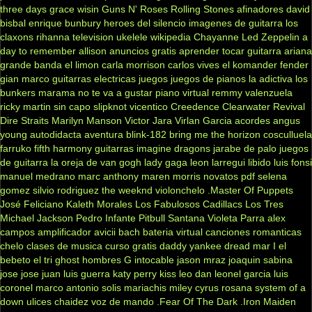
three days grace
wisin
Guns N' Roses
Rolling Stones
afinadores
david
bisbal
enrique bunbury
heroes del silencio
imagenes de guitarra
los
claxons
rihanna
television
ukelele
wikipedia
Chayanne
Led Zeppelin
a
day to remember
allison
anuncios gratis
aprender tocar guitarra
ariana
grande
banda el limon
carla morrison
carlos vives
el komander
fender
gian marco
guitarras electricas
juegos
juegos de pianos
la adictiva
los
bunkers
marama
no te va a gustar
piano virtual
remmy valenzuela
ricky martin
sin capo
slipknot
vicentico
Creedence Clearwater Revival
Dire Straits
Marilyn Manson
Victor Jara
Virlan Garcia
acordes
angus
young
autodidacta
aventura
blink-182
bring me the horizon
cosculluela
farruko
fifth harmony
guitarras
imagine dragons
jarabe de palo
juegos
de guitarra
la oreja de van gogh
lady gaga
leon larregui
libido
luis fonsi
manuel medrano
marc anthony
maren morris
novatos
pdf
selena
gomez
silvio rodriguez
the weeknd
violonchelo
.Master Of Puppets
José Feliciano
Kaleth Morales
Los Fabulosos Cadillacs
Los Tres
Michael Jackson
Pedro Infante
Pitbull
Santana
Violeta Parra
alex
campos
amplificador
avicii
bach
bateria virtual
canciones romanticas
chelo
clases de musica
curso gratis
daddy yankee
dread mar I
el
bebeto
el tri
ghost
hombres G
intocable
jason mraz
joaquin sabina
jose jose
juan luis guerra
katy perry
kiss
leo dan
leonel garcia
luis
coronel
marco antonio solis
mariachis
miley cyrus
rosana
system of a
down
ulices chaidez
voz de mando
.Fear Of The Dark
.Iron Maiden