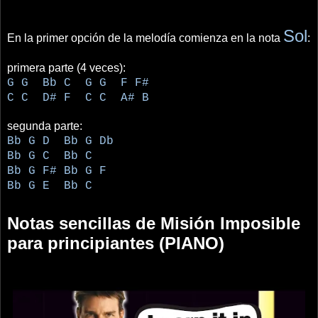
Sol
En la primer opción de la melodía comienza en la nota
:
primera parte (4 veces):
G G Bb C G G F F#
C C D# F C C A# B
segunda parte:
Bb G D Bb G Db
Bb G C Bb C
Bb G F# Bb G F
Bb G E Bb C
Notas sencillas de Misión Imposible
para principiantes (PIANO)