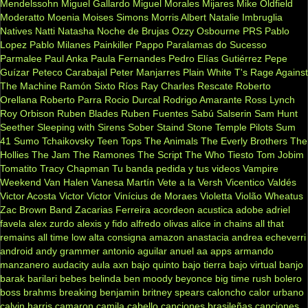
Mendelssohn
Miguel Gallardo
Miguel Morales
Mijares
Mike Oldfield
Moderatto
Moenia
Moises Simons
Morris Albert
Natalie Imbruglia
Natives
Natti Natasha
Noche de Brujas
Ozzy Osbourne
PRS
Pablo
Lopez
Pablo Milanes
Painkiller
Pappo
Paralamas do Sucesso
Parmalee
Paul Anka
Paula Fernandes
Pedro Elías Gutiérrez
Pepe
Guízar
Peteco Carabajal
Peter Manjarres
Plain White T's
Rage Against
The Machine
Ramón Sixto Ríos
Ray Charles
Rescate
Roberto
Orellana
Roberto Parra
Rocio Durcal
Rodrigo Amarante
Ross Lynch
Roy Orbison
Ruben Blades
Ruben Fuentes
Sabú
Salserin
Sam Hunt
Seether
Sleeping with Sirens
Sober
Staind
Stone Temple Pilots
Sum
41
Sumo
Tchaikovsky
Teen Tops
The Animals
The Everly Brothers
The
Hollies
The Jam
The Ramones
The Script
The Who
Tiesto
Tom Jobim
Tomatito
Tracy Chapman
Tu banda pedida y tus videos
Vampire
Weekend
Van Halen
Vanesa Martín
Vete a la Versh
Vicentico Valdés
Victor Acosta
Victor Victor
Vinícius de Moraes
Violetta
Violão
Wheatus
Zac Brown Band
Zacarias Ferreira
acordeon
acustica
adobe
adriel
favela
alex zurdo
alexis y fido
alfredo olivas
alice in chains
all that
remains
all time low
alta consigna
amazon
anastacia
andrea echeverri
android
andy grammer
antonio aguilar
anuel aa
apps
armando
manzanero
audacity
aula
axn
bajo quinto
bajo tierra
bajo virtual
banjo
barak
barilari
bebes
belinda
ben moody
beyonce
big time rush
bolero
boss
brahms
breaking benjamin
britney spears
caloncho
calor urbano
calvin harris
camaron
camila cabello
canciones brasileñas
canciones