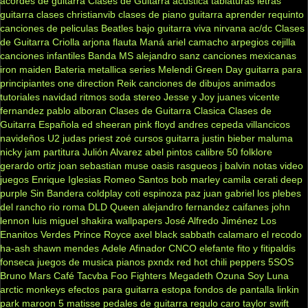
acordes de guitarra
Clases de Guitarra acustica
tablaturas
letras
guitarra clases
christianvib
clases de piano
guitarra
aprender
requinto
canciones de peliculas
Beatles
bajo
guitarra viva
nirvana
ac/dc
Clases
de Guitarra Criolla
arjona
flauta
Maná
ariel camacho
arpegios
cejilla
canciones infantiles
Banda MS
alejandro sanz
canciones mexicanas
iron maiden
Bateria
metallica
series
Melendi
Green Day
guitarra para
principiantes
one direction
Reik
canciones de dibujos animados
tutoriales
navidad
ritmos
soda stereo
Jesse y Joy
juanes
vicente
fernandez
pablo alboran
Clases de Guitarra Clasica
Clases de
Guitarra Española
ed sheeran
pink floyd
andres cepeda
villancicos
navideños
U2
judas priest
zoé
cursos guitarra
justin bieber
maluma
nicky jam
partitura
Julión Alvarez
abel pintos
calibre 50
folklore
gerardo ortiz
joan sebastian
muse
oasis
rasgueos
j balvin
notas
video
juegos
Enrique Iglesias
Romeo Santos
bob marley
camila
cerati
deep
purple
Sin Bandera
coldplay
coti
espinoza paz
juan gabriel
los plebes
del rancho
rio roma
DLD
Queen
alejandro fernandez
caifanes
john
lennon
luis miguel
shakira
wallpapers
José Alfredo Jiménez
Los
Enanitos Verdes
Prince Royce
axel
black sabbath
calamaro
el recodo
ha-ash
shawn mendes
Adele
Afinador
CNCO
elefante
fito y fitipaldis
fonseca
juegos de musica
pianos
pxndx
red hot chili peppers
5SOS
Bruno Mars
Café Tacvba
Foo Fighters
Megadeth
Ozuna
Soy Luna
arctic monkeys
efectos para guitarra
estopa
fondos de pantalla
linkin
park
maroon 5
matisse
pedales de guitarra
regulo caro
taylor swift