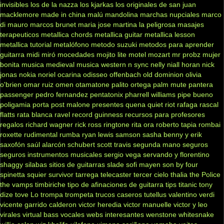
invisibles
los de la nazza
los kjarkas
los originales de san juan
macklemore
made in china
malú
mandolina
marchas nupciales
marco
di mauro
marcos brunet
maria jose
martina la peligrosa
masajes
terapeuticos
metallica chords
metallica guitar
metallica lesson
metallica tutorial
metalófono
metodo suzuki
metodos para aprender
guitarra
midi
miró
mocedades
mojito lite
motel
mozart
mr probz
mujer
bonita
musica medieval
musica western
n sync
nelly
niall horan
nick
jonas
nokia
noriel
ocarina
odisseo
offenbach
old dominion
olivia
o'brien
omar ruiz
omen
otamatone
palito ortega
palm mute
pantera
passenger
pedro fernandez
pentatonix
pharrell williams
pipe bueno
poligamia
porta
post malone
presentes
quena
quiet riot
rafaga
rascal
flatts
rata blanca
ravel
record guinness
recursos para profesores
regalos
richard wagner
rick ross
ringtone
rita ora
roberto tapia
rombai
roxette
rudimental
rumba
ryan lewis
samson
sasha benny y erik
saxofón
saúl alarcón
schubert
scott travis
segunda mano
seguros
seguros instrumentos musicales
sergio vega
servando y florentino
shaggy
silabas
sitios de guitarras
slade
sofi mayen
son by four
spinetta
squier
survivor
tarrega
telecaster
tercer cielo
thalia
the Police
the vamps
timbiriche
tipo de afinaciones de guitarra
tips
titanic
tony
dize
tove Lo
trompa
trompeta
trucos caseros
tutellus
valentino
verdi
vicente garrido calderon
victor heredia
victor manuelle
victor y leo
virales
virtual bass
vocales
webs interesantes
wenstone
whitesnake