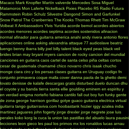
Macaco
Mark Knopfler
Martín valverde
Mercedes Sosa
Miguel
Matamoros
Mon Laferte
Nickelback
Pixies
Placebo
R5
Radio Futura
Rammstein
Robin Schulz
Silvestre Dangond
Simon and Garfunkel
Snow Patrol
The Cranberries
The Kooks
Thomas Rhett
Tim McGraw
Volbeat
X Ambassadors
Ylvis
Yuridia
acorde bemol
acordes abiertos
acordes menores
acordes septima
acordes sostenidos
afinacion
normal
afinador para guitarra
america
anahi
andy rivera
antonio flores
aplicaciones online
asking alexandria
attaque 77
audioslave
beatriz
luengo
benny ibarra
billy joel
billy talent
black eyed peas
black veil
brides
brian may
bryant myers
cancion de rocky
cancion del mundial
canciones en guitarra
caos
cartel de santa
celso piña
celtas cortos
cesar de guatemala
chamamé
chico novarro
chris isaak
chucho
monge
ciara
ciro y los persas
clases guitarra en Uruguay
codigo fn
conjunto primavera
coque malla
cover
danna paola
de la ghetto
demi
lovato
denisse de kalafe
descargas gratis
disturbed
duelo
duncan dhu
el coyote y su banda tierra santa
ellie goulding
eminem
en espiritu y
en verdad
enigma norteño
fabiana cantilo
fall out boy
fun
funky
gente
de zona
george harrison
gorillaz
gotye
guaco
guitarra electrica virtual
guitarra tango
guitarraviva.com
hoobastank
hozier
iggy azalea
india
martinez
jaguares
john fogerty
jorge drexler
jorge negrete
jose luis
perales
koko
korg
la cuca
la union
las pastillas del abuelo
laura pausini
lecciones
leon gieco
les paul
los primos mx
los ronaldos
lucas arnau