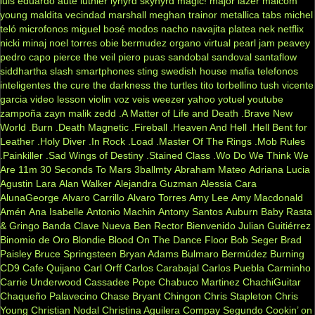
luis eduardo aute
luthier
lynyrd skynyrd
magic!
major lazer
malcom
young
maldita vecindad
marshall
meghan trainor
metallica tabs
michel
teló
microfonos
miguel bosé
modos
nacho
navajita platea
nek
netflix
nicki minaj
noel torres
obie bermudez
organo virtual
pearl jam
peavey
pedro capo
pierce the veil
piero
puas
sandobal
sandoval
santaflow
siddhartha
slash
smartphones
sting
swedish house mafia
telefonos
inteligentes
the cure
the darkness
the turtles
tito torbellino
tush
vicente
garcia
video lesson
violin
voz veis
weezer
yahoo
yotuel
youtube
zampoña
zayn malik
zedd
.A Matter of Life and Death
.Brave New
World
.Burn
.Death Magnetic
.Fireball
.Heaven And Hell
.Hell Bent for
Leather
.Holy Diver
.In Rock
.Load
.Master Of The Rings
.Mob Rules
.Painkiller
.Sad Wings of Destiny
.Stained Class
.Wo Do We Think We
Are
11m
30 Seconds To Mars
3ballmty
Abraham Mateo
Adriana Lucia
Agustin Lara
Alan Walker
Alejandra Guzman
Alessia Cara
AlunaGeorge
Alvaro Carrillo
Alvaro Torres
Amy Lee
Amy Macdonald
Amén
Ana Isabelle
Antonio Machin
Antony Santos
Auburn
Baby Rasta
& Gringo
Banda Clave Nueva
Ben Rector
Bienvenido Julian Guitiérrez
Binomio de Oro
Blondie
Blood On The Dance Floor
Bob Seger
Brad
Paisley
Bruce Springsteen
Bryan Adams
Bulmaro Bermúdez
Burning
CD9
Cafe Quijano
Carl Orff
Carlos Carabajal
Carlos Puebla
Carminho
Carrie Underwood
Cassadee Pope
Chabuco Martinez
ChachiGuitar
Chaqueño Palavecino
Chase Bryant
Chingon
Chris Stapleton
Chris
Young
Christian Nodal
Christina Aguilera
Compay Segundo
Cookin’ on