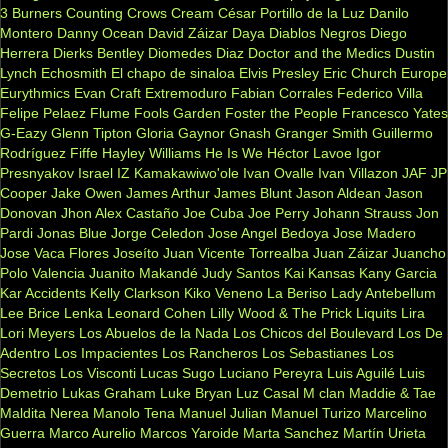
3 Burners
Counting Crows
Cream
César Portillo de la Luz
Danilo
Montero
Danny Ocean
David Záizar
Daya
Diablos Negros
Diego
Herrera
Dierks Bentley
Diomedes Diaz
Doctor and the Medics
Dustin
Lynch
Echosmith
El chapo de sinaloa
Elvis Presley
Eric Church
Europe
Eurythmics
Evan Craft
Extremoduro
Fabian Corrales
Federico Villa
Felipe Pelaez
Flume
Fools Garden
Foster the People
Francesco Yates
G-Eazy
Glenn Tipton
Gloria Gaynor
Gnash
Granger Smith
Guillermo
Rodríguez Fiffe
Hayley Williams
He Is We
Héctor Lavoe
Igor
Presnyakov
Israel IZ Kamakawiwo'ole
Ivan Ovalle
Ivan Villazon
JAF
JP
Cooper
Jake Owen
James Arthur
James Blunt
Jason Aldean
Jason
Donovan
Jhon Alex Castaño
Joe Cuba
Joe Perry
Johann Strauss
Jon
Pardi
Jonas Blue
Jorge Celedon
Jose Angel Bedoya
Jose Madero
Jose Vaca Flores
Joseíto
Juan Vicente Torrealba
Juan Záizar
Juancho
Polo Valencia
Juanito Makandé
Judy Santos
Kai
Kansas
Kany Garcia
Kar Accidents
Kelly Clarkson
Kiko Veneno
La Beriso
Lady Antebellum
Lee Brice
Lenka
Leonard Cohen
Lilly Wood & The Prick
Liquits
Lira
Lori Meyers
Los Abuelos de la Nada
Los Chicos del Boulevard
Los De
Adentro
Los Impacientes
Los Rancheros
Los Sebastianes
Los
Secretos
Los Visconti
Lucas Sugo
Luciano Pereyra
Luis Aguilé
Luis
Demetrio
Lukas Graham
Luke Bryan
Luz Casal
M clan
Maddie & Tae
Maldita Nerea
Manolo Tena
Manuel Julian
Manuel Turizo
Marcelino
Guerra
Marco Aurelio
Marcos Yaroide
Marta Sanchez
Martín Urieta