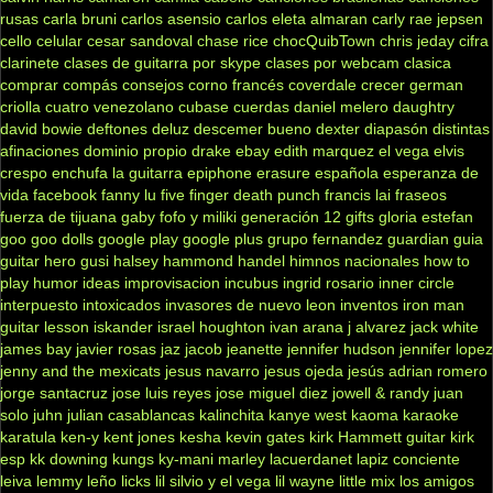
rusas
carla bruni
carlos asensio
carlos eleta almaran
carly rae jepsen
cello
celular
cesar sandoval
chase rice
chocQuibTown
chris jeday
cifra
clarinete
clases de guitarra por skype
clases por webcam
clasica
comprar
compás
consejos
corno francés
coverdale
crecer german
criolla
cuatro venezolano
cubase
cuerdas
daniel melero
daughtry
david bowie
deftones
deluz
descemer bueno
dexter
diapasón
distintas
afinaciones
dominio propio
drake
ebay
edith marquez
el vega
elvis
crespo
enchufa la guitarra
epiphone
erasure
española
esperanza de
vida
facebook
fanny lu
five finger death punch
francis lai
fraseos
fuerza de tijuana
gaby fofo y miliki
generación 12
gifts
gloria estefan
goo goo dolls
google play
google plus
grupo fernandez
guardian
guia
guitar hero
gusi
halsey
hammond
handel
himnos nacionales
how to
play
humor
ideas
improvisacion
incubus
ingrid rosario
inner circle
interpuesto
intoxicados
invasores de nuevo leon
inventos
iron man
guitar lesson
iskander
israel houghton
ivan arana
j alvarez
jack white
james bay
javier rosas
jaz jacob
jeanette
jennifer hudson
jennifer lopez
jenny and the mexicats
jesus navarro
jesus ojeda
jesús adrian romero
jorge santacruz
jose luis reyes
jose miguel diez
jowell & randy
juan
solo
juhn
julian casablancas
kalinchita
kanye west
kaoma
karaoke
karatula
ken-y
kent jones
kesha
kevin gates
kirk Hammett guitar
kirk
esp
kk downing
kungs
ky-mani marley
lacuerdanet
lapiz conciente
leiva
lemmy
leño
licks
lil silvio y el vega
lil wayne
little mix
los amigos