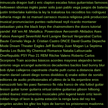
minuscula
dragon ball z
eric clapton
escalas
fotos
guitarristas famosos
helloween
idiomas
inglés
javier solis
juan pablo vega
juegos de bateria
justin timberlake
kalimba
la ley
la trakalosa
los recoditos
los rodriguez
lutheria
mago de oz
manuel carrasco
musica religiosa
pink
produccion
musical
pronunciacion
punteo
radiohead
reyli
ricardo montaner
sebastian yatra
the black keys
the chainsmokers
the doors
tutorial
yandel
.Kill 'em All
.Metallica
.Powerslave
Aerosmith
Alkilados
Ases
Falsos
Avenged Sevenfold
Avril Lavigne
Bersuit Vergarabat
Carlos
Baute
Cornelio Vega Jr.
Cristian Castro
DNCE
David Guetta
Depeche
Mode
Dream Theater
Eagles
Jeff Buckley
Juan Magan
La Septima
Banda
Los Bukis
My Chemical Romance
Natalia Lafourcade
OneRepublic
PSY
Piso 21
REM
Ritchie Valens
Roberto Carlos
Scorpions
Train
acordes básicos
acordes mayores
alejandro lerner
antonio vega
arcangel
autenticos decadentes
bacilos
bad bunny
blur
bob dylan
callejeros
capotraste
charlie puth
curso a distancia
dani
martin
daniel calveti
diego torres
divididos
dj snake
editor de sonido
editores de audio profesionales
el ultimo de la fila
enjambre
eros
ramazzotti
fato
fito paez
flamenco
flo rida
franco de vita
futbol
guitar
lesson
guitar tuner
guitarra virtual online
guitarras gibson
hillsong
united
ibanez
instrumentos musicales
john legend
kevin ortiz
kevin
roldan
kings of leon
la quinta estación
la renga
lana del rey
los
angeles azules
los gfez
los hijos de barron
los prisioneros
madonna