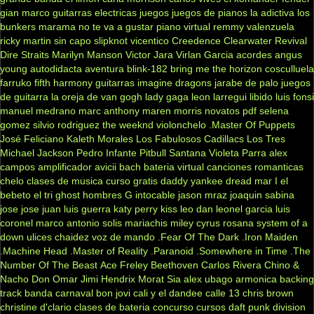
gian marco
guitarras electricas
juegos
juegos de pianos
la adictiva
los
bunkers
marama
no te va a gustar
piano virtual
remmy valenzuela
ricky martin
sin capo
slipknot
vicentico
Creedence Clearwater Revival
Dire Straits
Marilyn Manson
Victor Jara
Virlan Garcia
acordes
angus
young
autodidacta
aventura
blink-182
bring me the horizon
cosculluela
farruko
fifth harmony
guitarras
imagine dragons
jarabe de palo
juegos
de guitarra
la oreja de van gogh
lady gaga
leon larregui
libido
luis fonsi
manuel medrano
marc anthony
maren morris
novatos
pdf
selena
gomez
silvio rodriguez
the weeknd
violonchelo
.Master Of Puppets
José Feliciano
Kaleth Morales
Los Fabulosos Cadillacs
Los Tres
Michael Jackson
Pedro Infante
Pitbull
Santana
Violeta Parra
alex
campos
amplificador
avicii
bach
bateria virtual
canciones romanticas
chelo
clases de musica
curso gratis
daddy yankee
dread mar I
el
bebeto
el tri
ghost
hombres G
intocable
jason mraz
joaquin sabina
jose jose
juan luis guerra
katy perry
kiss
leo dan
leonel garcia
luis
coronel
marco antonio solis
mariachis
miley cyrus
rosana
system of a
down
ulices chaidez
voz de mando
.Fear Of The Dark
.Iron Maiden
.Machine Head
.Master of Reality
.Paranoid
.Somewhere in Time
.The
Number Of The Beast
Ace Freley
Beethoven
Carlos Rivera
Chino &
Nacho
Don Omar
Jimi Hendrix
Morat
Sia
alex ubago
armonica
backing
track
banda carnaval
bon jovi
cali y el dandee
calle 13
chris brown
christine d'clario
clases de bateria
concurso
cursos
daft punk
division