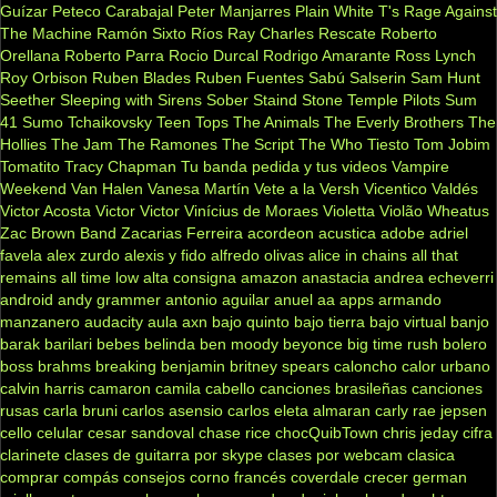
Guízar
Peteco Carabajal
Peter Manjarres
Plain White T's
Rage Against
The Machine
Ramón Sixto Ríos
Ray Charles
Rescate
Roberto
Orellana
Roberto Parra
Rocio Durcal
Rodrigo Amarante
Ross Lynch
Roy Orbison
Ruben Blades
Ruben Fuentes
Sabú
Salserin
Sam Hunt
Seether
Sleeping with Sirens
Sober
Staind
Stone Temple Pilots
Sum
41
Sumo
Tchaikovsky
Teen Tops
The Animals
The Everly Brothers
The
Hollies
The Jam
The Ramones
The Script
The Who
Tiesto
Tom Jobim
Tomatito
Tracy Chapman
Tu banda pedida y tus videos
Vampire
Weekend
Van Halen
Vanesa Martín
Vete a la Versh
Vicentico Valdés
Victor Acosta
Victor Victor
Vinícius de Moraes
Violetta
Violão
Wheatus
Zac Brown Band
Zacarias Ferreira
acordeon
acustica
adobe
adriel
favela
alex zurdo
alexis y fido
alfredo olivas
alice in chains
all that
remains
all time low
alta consigna
amazon
anastacia
andrea echeverri
android
andy grammer
antonio aguilar
anuel aa
apps
armando
manzanero
audacity
aula
axn
bajo quinto
bajo tierra
bajo virtual
banjo
barak
barilari
bebes
belinda
ben moody
beyonce
big time rush
bolero
boss
brahms
breaking benjamin
britney spears
caloncho
calor urbano
calvin harris
camaron
camila cabello
canciones brasileñas
canciones
rusas
carla bruni
carlos asensio
carlos eleta almaran
carly rae jepsen
cello
celular
cesar sandoval
chase rice
chocQuibTown
chris jeday
cifra
clarinete
clases de guitarra por skype
clases por webcam
clasica
comprar
compás
consejos
corno francés
coverdale
crecer german