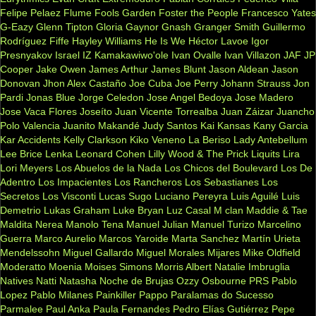
Felipe Pelaez
Flume
Fools Garden
Foster the People
Francesco Yates
G-Eazy
Glenn Tipton
Gloria Gaynor
Gnash
Granger Smith
Guillermo
Rodríguez Fiffe
Hayley Williams
He Is We
Héctor Lavoe
Igor
Presnyakov
Israel IZ Kamakawiwo'ole
Ivan Ovalle
Ivan Villazon
JAF
JP
Cooper
Jake Owen
James Arthur
James Blunt
Jason Aldean
Jason
Donovan
Jhon Alex Castaño
Joe Cuba
Joe Perry
Johann Strauss
Jon
Pardi
Jonas Blue
Jorge Celedon
Jose Angel Bedoya
Jose Madero
Jose Vaca Flores
Joseíto
Juan Vicente Torrealba
Juan Záizar
Juancho
Polo Valencia
Juanito Makandé
Judy Santos
Kai
Kansas
Kany Garcia
Kar Accidents
Kelly Clarkson
Kiko Veneno
La Beriso
Lady Antebellum
Lee Brice
Lenka
Leonard Cohen
Lilly Wood & The Prick
Liquits
Lira
Lori Meyers
Los Abuelos de la Nada
Los Chicos del Boulevard
Los De
Adentro
Los Impacientes
Los Rancheros
Los Sebastianes
Los
Secretos
Los Visconti
Lucas Sugo
Luciano Pereyra
Luis Aguilé
Luis
Demetrio
Lukas Graham
Luke Bryan
Luz Casal
M clan
Maddie & Tae
Maldita Nerea
Manolo Tena
Manuel Julian
Manuel Turizo
Marcelino
Guerra
Marco Aurelio
Marcos Yaroide
Marta Sanchez
Martín Urieta
Mendelssohn
Miguel Gallardo
Miguel Morales
Mijares
Mike Oldfield
Moderatto
Moenia
Moises Simons
Morris Albert
Natalie Imbruglia
Natives
Natti Natasha
Noche de Brujas
Ozzy Osbourne
PRS
Pablo
Lopez
Pablo Milanes
Painkiller
Pappo
Paralamas do Sucesso
Parmalee
Paul Anka
Paula Fernandes
Pedro Elías Gutiérrez
Pepe