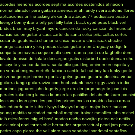
acordes menores
acordes septima
acordes sostenidos
afinacion
normal
afinador para guitarra
america
anahi
andy rivera
antonio flores
aplicaciones online
asking alexandria
attaque 77
audioslave
beatriz
luengo
benny ibarra
billy joel
billy talent
black eyed peas
black veil
brides
brian may
bryant myers
cancion de rocky
cancion del mundial
canciones en guitarra
caos
cartel de santa
celso piña
celtas cortos
cesar de guatemala
chamamé
chico novarro
chris isaak
chucho
monge
ciara
ciro y los persas
clases guitarra en Uruguay
codigo fn
conjunto primavera
coque malla
cover
danna paola
de la ghetto
demi
lovato
denisse de kalafe
descargas gratis
disturbed
duelo
duncan dhu
el coyote y su banda tierra santa
ellie goulding
eminem
en espiritu y
en verdad
enigma norteño
fabiana cantilo
fall out boy
fun
funky
gente
de zona
george harrison
gorillaz
gotye
guaco
guitarra electrica virtual
guitarra tango
guitarraviva.com
hoobastank
hozier
iggy azalea
india
martinez
jaguares
john fogerty
jorge drexler
jorge negrete
jose luis
perales
koko
korg
la cuca
la union
las pastillas del abuelo
laura pausini
lecciones
leon gieco
les paul
los primos mx
los ronaldos
lucas arnau
luis eduardo aute
luthier
lynyrd skynyrd
magic!
major lazer
malcom
young
maldita vecindad
marshall
meghan trainor
metallica tabs
michel
teló
microfonos
miguel bosé
modos
nacho
navajita platea
nek
netflix
nicki minaj
noel torres
obie bermudez
organo virtual
pearl jam
peavey
pedro capo
pierce the veil
piero
puas
sandobal
sandoval
santaflow