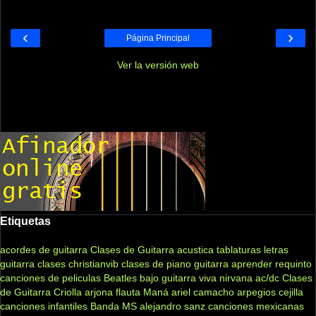
‹
›
Página Principal
Ver la versión web
Etiquetas
acordes de guitarra
Clases de Guitarra acustica
tablaturas
letras
guitarra clases
christianvib
clases de piano
guitarra
aprender
requinto
canciones de peliculas
Beatles
bajo
guitarra viva
nirvana
ac/dc
Clases
de Guitarra Criolla
arjona
flauta
Maná
ariel camacho
arpegios
cejilla
canciones infantiles
Banda MS
alejandro sanz
canciones mexicanas