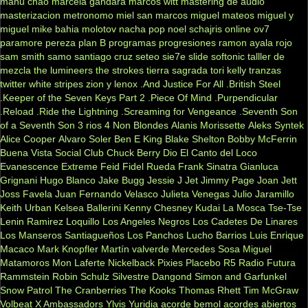
manu chao
marcela gandara
marcos witt
mastering de audio
masterizacion
metronomo
miel san marcos
miguel mateos
miguel y
miguel
mike bahia
molotov
nacha pop
noel schajris
online
ov7
paramore
pereza
plan B
programas
progresiones
ramon ayala
rojo
sam smith
samo
santiago cruz
seteo
sie7e
slide
softonic
talller de
mezcla
the lumineers
the strokes
tierra sagrada
tori kelly
tranzas
twitter
white stripes
zion y lenox
.And Justice For All
.British Steel
.Keeper of the Seven Keys Part 2
.Piece Of Mind
.Purpendicular
.Reload
.Ride the Lightning
.Screaming for Vengeance
.Seventh Son
of a Seventh Son
3 rios
4 Non Blondes
Alanis Morissette
Aleks Syntek
Alice Cooper
Alvaro Soler
Ben E King
Blake Shelton
Bobby McFerrin
Buena Vista Social Club
Chuck Berry
Dio
El Canto del Loco
Evanescence
Extreme
Feid
Fidel Rueda
Frank Sinatra
Gianluca
Grignani
Hugo Blanco
Jake Bugg
Jessie J
Jet
Jimmy Page
Joan Jett
Joss Favela
Juan Fernando Velasco
Julieta Venegas
Julio Jaramillo
Keith Urban
Kelsea Ballerini
Kenny Chesney
Kudai
La Mosca Tse-Tse
Lenin Ramirez
Loquillo
Los Angeles Negros
Los Cadetes De Linares
Los Manseros Santiagueños
Los Panchos
Lucho Barrios
Luis Enrique
Macaco
Mark Knopfler
Martín valverde
Mercedes Sosa
Miguel
Matamoros
Mon Laferte
Nickelback
Pixies
Placebo
R5
Radio Futura
Rammstein
Robin Schulz
Silvestre Dangond
Simon and Garfunkel
Snow Patrol
The Cranberries
The Kooks
Thomas Rhett
Tim McGraw
Volbeat
X Ambassadors
Ylvis
Yuridia
acorde bemol
acordes abiertos