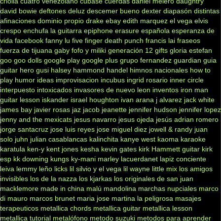
criolla
cuatro venezolano
cubase
cuerdas
daniel melero
daughtry
david bowie
deftones
deluz
descemer bueno
dexter
diapasón
distintas
afinaciones
dominio propio
drake
ebay
edith marquez
el vega
elvis
crespo
enchufa la guitarra
epiphone
erasure
española
esperanza de
vida
facebook
fanny lu
five finger death punch
francis lai
fraseos
fuerza de tijuana
gaby fofo y miliki
generación 12
gifts
gloria estefan
goo goo dolls
google play
google plus
grupo fernandez
guardian
guia
guitar hero
gusi
halsey
hammond
handel
himnos nacionales
how to
play
humor
ideas
improvisacion
incubus
ingrid rosario
inner circle
interpuesto
intoxicados
invasores de nuevo leon
inventos
iron man
guitar lesson
iskander
israel houghton
ivan arana
j alvarez
jack white
james bay
javier rosas
jaz jacob
jeanette
jennifer hudson
jennifer lopez
jenny and the mexicats
jesus navarro
jesus ojeda
jesús adrian romero
jorge santacruz
jose luis reyes
jose miguel diez
jowell & randy
juan
solo
juhn
julian casablancas
kalinchita
kanye west
kaoma
karaoke
karatula
ken-y
kent jones
kesha
kevin gates
kirk Hammett guitar
kirk
esp
kk downing
kungs
ky-mani marley
lacuerdanet
lapiz conciente
leiva
lemmy
leño
licks
lil silvio y el vega
lil wayne
little mix
los amigos
invisibles
los de la nazza
los kjarkas
los originales de san juan
macklemore
made in china
malú
mandolina
marchas nupciales
marco
di mauro
marcos brunet
maria jose
martina la peligrosa
masajes
terapeuticos
metallica chords
metallica guitar
metallica lesson
metallica tutorial
metalófono
metodo suzuki
metodos para aprender