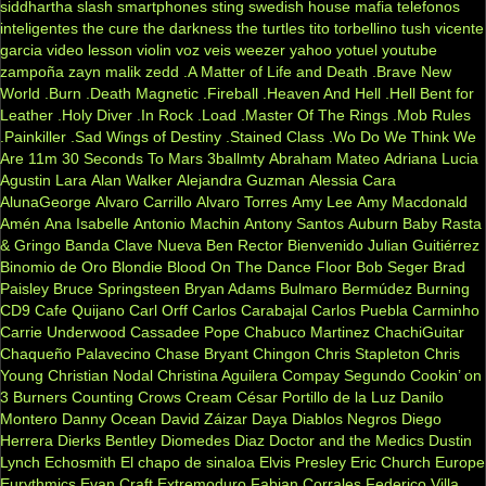
siddhartha
slash
smartphones
sting
swedish house mafia
telefonos
inteligentes
the cure
the darkness
the turtles
tito torbellino
tush
vicente
garcia
video lesson
violin
voz veis
weezer
yahoo
yotuel
youtube
zampoña
zayn malik
zedd
.A Matter of Life and Death
.Brave New
World
.Burn
.Death Magnetic
.Fireball
.Heaven And Hell
.Hell Bent for
Leather
.Holy Diver
.In Rock
.Load
.Master Of The Rings
.Mob Rules
.Painkiller
.Sad Wings of Destiny
.Stained Class
.Wo Do We Think We
Are
11m
30 Seconds To Mars
3ballmty
Abraham Mateo
Adriana Lucia
Agustin Lara
Alan Walker
Alejandra Guzman
Alessia Cara
AlunaGeorge
Alvaro Carrillo
Alvaro Torres
Amy Lee
Amy Macdonald
Amén
Ana Isabelle
Antonio Machin
Antony Santos
Auburn
Baby Rasta
& Gringo
Banda Clave Nueva
Ben Rector
Bienvenido Julian Guitiérrez
Binomio de Oro
Blondie
Blood On The Dance Floor
Bob Seger
Brad
Paisley
Bruce Springsteen
Bryan Adams
Bulmaro Bermúdez
Burning
CD9
Cafe Quijano
Carl Orff
Carlos Carabajal
Carlos Puebla
Carminho
Carrie Underwood
Cassadee Pope
Chabuco Martinez
ChachiGuitar
Chaqueño Palavecino
Chase Bryant
Chingon
Chris Stapleton
Chris
Young
Christian Nodal
Christina Aguilera
Compay Segundo
Cookin’ on
3 Burners
Counting Crows
Cream
César Portillo de la Luz
Danilo
Montero
Danny Ocean
David Záizar
Daya
Diablos Negros
Diego
Herrera
Dierks Bentley
Diomedes Diaz
Doctor and the Medics
Dustin
Lynch
Echosmith
El chapo de sinaloa
Elvis Presley
Eric Church
Europe
Eurythmics
Evan Craft
Extremoduro
Fabian Corrales
Federico Villa