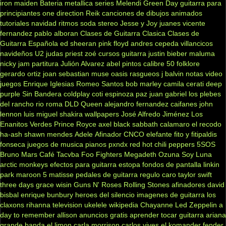
iron maiden
Bateria
metallica
series
Melendi
Green Day
guitarra para
principiantes
one direction
Reik
canciones de dibujos animados
tutoriales
navidad
ritmos
soda stereo
Jesse y Joy
juanes
vicente
fernandez
pablo alboran
Clases de Guitarra Clasica
Clases de
Guitarra Española
ed sheeran
pink floyd
andres cepeda
villancicos
navideños
U2
judas priest
zoé
cursos guitarra
justin bieber
maluma
nicky jam
partitura
Julión Alvarez
abel pintos
calibre 50
folklore
gerardo ortiz
joan sebastian
muse
oasis
rasgueos
j balvin
notas
video
juegos
Enrique Iglesias
Romeo Santos
bob marley
camila
cerati
deep
purple
Sin Bandera
coldplay
coti
espinoza paz
juan gabriel
los plebes
del rancho
rio roma
DLD
Queen
alejandro fernandez
caifanes
john
lennon
luis miguel
shakira
wallpapers
José Alfredo Jiménez
Los
Enanitos Verdes
Prince Royce
axel
black sabbath
calamaro
el recodo
ha-ash
shawn mendes
Adele
Afinador
CNCO
elefante
fito y fitipaldis
fonseca
juegos de musica
pianos
pxndx
red hot chili peppers
5SOS
Bruno Mars
Café Tacvba
Foo Fighters
Megadeth
Ozuna
Soy Luna
arctic monkeys
efectos para guitarra
estopa
fondos de pantalla
linkin
park
maroon 5
matisse
pedales de guitarra
regulo caro
taylor swift
three days grace
wisin
Guns N' Roses
Rolling Stones
afinadores
david
bisbal
enrique bunbury
heroes del silencio
imagenes de guitarra
los
claxons
rihanna
television
ukelele
wikipedia
Chayanne
Led Zeppelin
a
day to remember
allison
anuncios gratis
aprender tocar guitarra
ariana
grande
banda el limon
carla morrison
carlos vives
el komander
fender