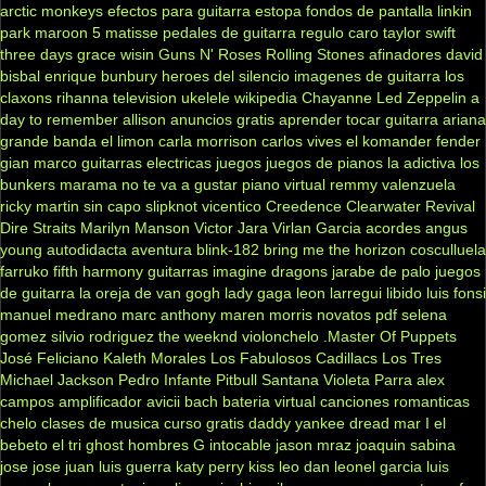
arctic monkeys
efectos para guitarra
estopa
fondos de pantalla
linkin
park
maroon 5
matisse
pedales de guitarra
regulo caro
taylor swift
three days grace
wisin
Guns N' Roses
Rolling Stones
afinadores
david
bisbal
enrique bunbury
heroes del silencio
imagenes de guitarra
los
claxons
rihanna
television
ukelele
wikipedia
Chayanne
Led Zeppelin
a
day to remember
allison
anuncios gratis
aprender tocar guitarra
ariana
grande
banda el limon
carla morrison
carlos vives
el komander
fender
gian marco
guitarras electricas
juegos
juegos de pianos
la adictiva
los
bunkers
marama
no te va a gustar
piano virtual
remmy valenzuela
ricky martin
sin capo
slipknot
vicentico
Creedence Clearwater Revival
Dire Straits
Marilyn Manson
Victor Jara
Virlan Garcia
acordes
angus
young
autodidacta
aventura
blink-182
bring me the horizon
cosculluela
farruko
fifth harmony
guitarras
imagine dragons
jarabe de palo
juegos
de guitarra
la oreja de van gogh
lady gaga
leon larregui
libido
luis fonsi
manuel medrano
marc anthony
maren morris
novatos
pdf
selena
gomez
silvio rodriguez
the weeknd
violonchelo
.Master Of Puppets
José Feliciano
Kaleth Morales
Los Fabulosos Cadillacs
Los Tres
Michael Jackson
Pedro Infante
Pitbull
Santana
Violeta Parra
alex
campos
amplificador
avicii
bach
bateria virtual
canciones romanticas
chelo
clases de musica
curso gratis
daddy yankee
dread mar I
el
bebeto
el tri
ghost
hombres G
intocable
jason mraz
joaquin sabina
jose jose
juan luis guerra
katy perry
kiss
leo dan
leonel garcia
luis