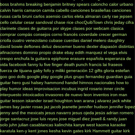
boss
brahms
breaking benjamin
britney spears
caloncho
calor urbano
calvin harris
camaron
camila cabello
canciones brasileñas
canciones
rusas
carla bruni
carlos asensio
carlos eleta almaran
carly rae jepsen
cello
celular
cesar sandoval
chase rice
chocQuibTown
chris jeday
cifra
clarinete
clases de guitarra por skype
clases por webcam
clasica
comprar
compás
consejos
corno francés
coverdale
crecer german
criolla
cuatro venezolano
cubase
cuerdas
daniel melero
daughtry
david bowie
deftones
deluz
descemer bueno
dexter
diapasón
distintas
afinaciones
dominio propio
drake
ebay
edith marquez
el vega
elvis
crespo
enchufa la guitarra
epiphone
erasure
española
esperanza de
vida
facebook
fanny lu
five finger death punch
francis lai
fraseos
fuerza de tijuana
gaby fofo y miliki
generación 12
gifts
gloria estefan
goo goo dolls
google play
google plus
grupo fernandez
guardian
guia
guitar hero
gusi
halsey
hammond
handel
himnos nacionales
how to
play
humor
ideas
improvisacion
incubus
ingrid rosario
inner circle
interpuesto
intoxicados
invasores de nuevo leon
inventos
iron man
guitar lesson
iskander
israel houghton
ivan arana
j alvarez
jack white
james bay
javier rosas
jaz jacob
jeanette
jennifer hudson
jennifer lopez
jenny and the mexicats
jesus navarro
jesus ojeda
jesús adrian romero
jorge santacruz
jose luis reyes
jose miguel diez
jowell & randy
juan
solo
juhn
julian casablancas
kalinchita
kanye west
kaoma
karaoke
karatula
ken-y
kent jones
kesha
kevin gates
kirk Hammett guitar
kirk