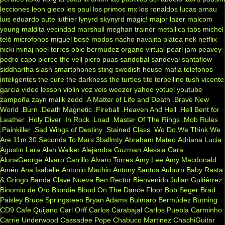
lecciones
leon gieco
les paul
los primos mx
los ronaldos
lucas arnau
luis eduardo aute
luthier
lynyrd skynyrd
magic!
major lazer
malcom
young
maldita vecindad
marshall
meghan trainor
metallica tabs
michel
teló
microfonos
miguel bosé
modos
nacho
navajita platea
nek
netflix
nicki minaj
noel torres
obie bermudez
organo virtual
pearl jam
peavey
pedro capo
pierce the veil
piero
puas
sandobal
sandoval
santaflow
siddhartha
slash
smartphones
sting
swedish house mafia
telefonos
inteligentes
the cure
the darkness
the turtles
tito torbellino
tush
vicente
garcia
video lesson
violin
voz veis
weezer
yahoo
yotuel
youtube
zampoña
zayn malik
zedd
.A Matter of Life and Death
.Brave New
World
.Burn
.Death Magnetic
.Fireball
.Heaven And Hell
.Hell Bent for
Leather
.Holy Diver
.In Rock
.Load
.Master Of The Rings
.Mob Rules
.Painkiller
.Sad Wings of Destiny
.Stained Class
.Wo Do We Think We
Are
11m
30 Seconds To Mars
3ballmty
Abraham Mateo
Adriana Lucia
Agustin Lara
Alan Walker
Alejandra Guzman
Alessia Cara
AlunaGeorge
Alvaro Carrillo
Alvaro Torres
Amy Lee
Amy Macdonald
Amén
Ana Isabelle
Antonio Machin
Antony Santos
Auburn
Baby Rasta
& Gringo
Banda Clave Nueva
Ben Rector
Bienvenido Julian Guitiérrez
Binomio de Oro
Blondie
Blood On The Dance Floor
Bob Seger
Brad
Paisley
Bruce Springsteen
Bryan Adams
Bulmaro Bermúdez
Burning
CD9
Cafe Quijano
Carl Orff
Carlos Carabajal
Carlos Puebla
Carminho
Carrie Underwood
Cassadee Pope
Chabuco Martinez
ChachiGuitar