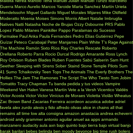
Maldita Nerea
Manolo Tena
Manuel Julian
Manuel Turizo
Marcelino
Guerra
Marco Aurelio
Marcos Yaroide
Marta Sanchez
Martín Urieta
Mendelssohn
Miguel Gallardo
Miguel Morales
Mijares
Mike Oldfield
Moderatto
Moenia
Moises Simons
Morris Albert
Natalie Imbruglia
Natives
Natti Natasha
Noche de Brujas
Ozzy Osbourne
PRS
Pablo
Lopez
Pablo Milanes
Painkiller
Pappo
Paralamas do Sucesso
Parmalee
Paul Anka
Paula Fernandes
Pedro Elías Gutiérrez
Pepe
Guízar
Peteco Carabajal
Peter Manjarres
Plain White T's
Rage Against
The Machine
Ramón Sixto Ríos
Ray Charles
Rescate
Roberto
Orellana
Roberto Parra
Rocio Durcal
Rodrigo Amarante
Ross Lynch
Roy Orbison
Ruben Blades
Ruben Fuentes
Sabú
Salserin
Sam Hunt
Seether
Sleeping with Sirens
Sober
Staind
Stone Temple Pilots
Sum
41
Sumo
Tchaikovsky
Teen Tops
The Animals
The Everly Brothers
The
Hollies
The Jam
The Ramones
The Script
The Who
Tiesto
Tom Jobim
Tomatito
Tracy Chapman
Tu banda pedida y tus videos
Vampire
Weekend
Van Halen
Vanesa Martín
Vete a la Versh
Vicentico Valdés
Victor Acosta
Victor Victor
Vinícius de Moraes
Violetta
Violão
Wheatus
Zac Brown Band
Zacarias Ferreira
acordeon
acustica
adobe
adriel
favela
alex zurdo
alexis y fido
alfredo olivas
alice in chains
all that
remains
all time low
alta consigna
amazon
anastacia
andrea echeverri
android
andy grammer
antonio aguilar
anuel aa
apps
armando
manzanero
audacity
aula
axn
bajo quinto
bajo tierra
bajo virtual
banjo
barak
barilari
bebes
belinda
ben moody
beyonce
big time rush
bolero