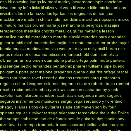
esp
kk downing
kungs
ky-mani marley
lacuerdanet
lapiz conciente
leiva
lemmy
leño
licks
lil silvio y el vega
lil wayne
little mix
los amigos
invisibles
los de la nazza
los kjarkas
los originales de san juan
macklemore
made in china
malú
mandolina
marchas nupciales
marco
di mauro
marcos brunet
maria jose
martina la peligrosa
masajes
terapeuticos
metallica chords
metallica guitar
metallica lesson
metallica tutorial
metalófono
metodo suzuki
metodos para aprender
guitarra
midi
miró
mocedades
mojito lite
motel
mozart
mr probz
mujer
bonita
musica medieval
musica western
n sync
nelly
niall horan
nick
jonas
nokia
noriel
ocarina
odisseo
offenbach
old dominion
olivia
o'brien
omar ruiz
omen
otamatone
palito ortega
palm mute
pantera
passenger
pedro fernandez
pentatonix
pharrell williams
pipe bueno
poligamia
porta
post malone
presentes
quena
quiet riot
rafaga
rascal
flatts
rata blanca
ravel
record guinness
recursos para profesores
regalos
richard wagner
rick ross
ringtone
rita ora
roberto tapia
rombai
roxette
rudimental
rumba
ryan lewis
samson
sasha benny y erik
saxofón
saúl alarcón
schubert
scott travis
segunda mano
seguros
seguros instrumentos musicales
sergio vega
servando y florentino
shaggy
silabas
sitios de guitarras
slade
sofi mayen
son by four
spinetta
squier
survivor
tarrega
telecaster
tercer cielo
thalia
the Police
the vamps
timbiriche
tipo de afinaciones de guitarra
tips
titanic
tony
dize
tove Lo
trompa
trompeta
trucos caseros
tutellus
valentino
verdi
vicente garrido calderon
victor heredia
victor manuelle
victor y leo