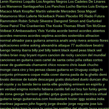
Lenin Ramirez
Loquillo
Los Angeles Negros
Los Cadetes De Linares
Los Manseros Santiagueños
Los Panchos
Lucho Barrios
Luis Enrique
Macaco
Mark Knopfler
Martín valverde
Mercedes Sosa
Miguel
Matamoros
Mon Laferte
Nickelback
Pixies
Placebo
R5
Radio Futura
Rammstein
Robin Schulz
Silvestre Dangond
Simon and Garfunkel
Snow Patrol
The Cranberries
The Kooks
Thomas Rhett
Tim McGraw
Volbeat
X Ambassadors
Ylvis
Yuridia
acorde bemol
acordes abiertos
acordes menores
acordes septima
acordes sostenidos
afinacion
normal
afinador para guitarra
america
anahi
andy rivera
antonio flores
aplicaciones online
asking alexandria
attaque 77
audioslave
beatriz
luengo
benny ibarra
billy joel
billy talent
black eyed peas
black veil
brides
brian may
bryant myers
cancion de rocky
cancion del mundial
canciones en guitarra
caos
cartel de santa
celso piña
celtas cortos
cesar de guatemala
chamamé
chico novarro
chris isaak
chucho
monge
ciara
ciro y los persas
clases guitarra en Uruguay
codigo fn
conjunto primavera
coque malla
cover
danna paola
de la ghetto
demi
lovato
denisse de kalafe
descargas gratis
disturbed
duelo
duncan dhu
el coyote y su banda tierra santa
ellie goulding
eminem
en espiritu y
en verdad
enigma norteño
fabiana cantilo
fall out boy
fun
funky
gente
de zona
george harrison
gorillaz
gotye
guaco
guitarra electrica virtual
guitarra tango
guitarraviva.com
hoobastank
hozier
iggy azalea
india
martinez
jaguares
john fogerty
jorge drexler
jorge negrete
jose luis
perales
koko
korg
la cuca
la union
las pastillas del abuelo
laura pausini