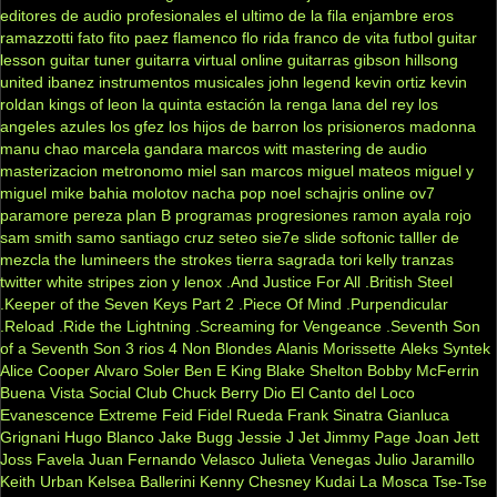
editores de audio profesionales
el ultimo de la fila
enjambre
eros
ramazzotti
fato
fito paez
flamenco
flo rida
franco de vita
futbol
guitar
lesson
guitar tuner
guitarra virtual online
guitarras gibson
hillsong
united
ibanez
instrumentos musicales
john legend
kevin ortiz
kevin
roldan
kings of leon
la quinta estación
la renga
lana del rey
los
angeles azules
los gfez
los hijos de barron
los prisioneros
madonna
manu chao
marcela gandara
marcos witt
mastering de audio
masterizacion
metronomo
miel san marcos
miguel mateos
miguel y
miguel
mike bahia
molotov
nacha pop
noel schajris
online
ov7
paramore
pereza
plan B
programas
progresiones
ramon ayala
rojo
sam smith
samo
santiago cruz
seteo
sie7e
slide
softonic
talller de
mezcla
the lumineers
the strokes
tierra sagrada
tori kelly
tranzas
twitter
white stripes
zion y lenox
.And Justice For All
.British Steel
.Keeper of the Seven Keys Part 2
.Piece Of Mind
.Purpendicular
.Reload
.Ride the Lightning
.Screaming for Vengeance
.Seventh Son
of a Seventh Son
3 rios
4 Non Blondes
Alanis Morissette
Aleks Syntek
Alice Cooper
Alvaro Soler
Ben E King
Blake Shelton
Bobby McFerrin
Buena Vista Social Club
Chuck Berry
Dio
El Canto del Loco
Evanescence
Extreme
Feid
Fidel Rueda
Frank Sinatra
Gianluca
Grignani
Hugo Blanco
Jake Bugg
Jessie J
Jet
Jimmy Page
Joan Jett
Joss Favela
Juan Fernando Velasco
Julieta Venegas
Julio Jaramillo
Keith Urban
Kelsea Ballerini
Kenny Chesney
Kudai
La Mosca Tse-Tse