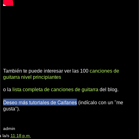
También te puede interesar ver las 100
canciones de
guitarra nivel principiantes
o la
lista completa de canciones de guitarra
del blog.
Deseo más tutoriales de Caifanes
(indícalo con un "me
gusta").
admin
a la/s
11:18 p.m.