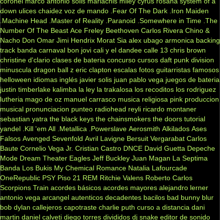
coronel
marco antonio solis
mariachis
miley cyrus
rosana
system of a
down
ulices chaidez
voz de mando
.Fear Of The Dark
.Iron Maiden
.Machine Head
.Master of Reality
.Paranoid
.Somewhere in Time
.The
Number Of The Beast
Ace Freley
Beethoven
Carlos Rivera
Chino &
Nacho
Don Omar
Jimi Hendrix
Morat
Sia
alex ubago
armonica
backing
track
banda carnaval
bon jovi
cali y el dandee
calle 13
chris brown
christine d'clario
clases de bateria
concurso
cursos
daft punk
division
minuscula
dragon ball z
eric clapton
escalas
fotos
guitarristas famosos
helloween
idiomas
inglés
javier solis
juan pablo vega
juegos de bateria
justin timberlake
kalimba
la ley
la trakalosa
los recoditos
los rodriguez
lutheria
mago de oz
manuel carrasco
musica religiosa
pink
produccion
musical
pronunciacion
punteo
radiohead
reyli
ricardo montaner
sebastian yatra
the black keys
the chainsmokers
the doors
tutorial
yandel
.Kill 'em All
.Metallica
.Powerslave
Aerosmith
Alkilados
Ases
Falsos
Avenged Sevenfold
Avril Lavigne
Bersuit Vergarabat
Carlos
Baute
Cornelio Vega Jr.
Cristian Castro
DNCE
David Guetta
Depeche
Mode
Dream Theater
Eagles
Jeff Buckley
Juan Magan
La Septima
Banda
Los Bukis
My Chemical Romance
Natalia Lafourcade
OneRepublic
PSY
Piso 21
REM
Ritchie Valens
Roberto Carlos
Scorpions
Train
acordes básicos
acordes mayores
alejandro lerner
antonio vega
arcangel
autenticos decadentes
bacilos
bad bunny
blur
bob dylan
callejeros
capotraste
charlie puth
curso a distancia
dani
martin
daniel calveti
diego torres
divididos
dj snake
editor de sonido