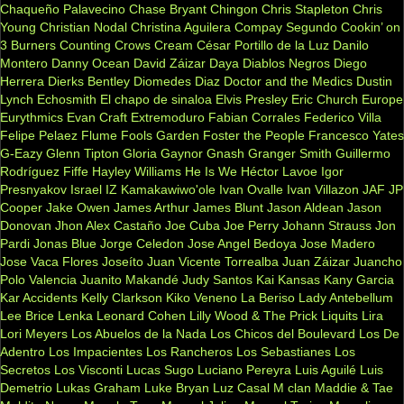
Chaqueño Palavecino
Chase Bryant
Chingon
Chris Stapleton
Chris
Young
Christian Nodal
Christina Aguilera
Compay Segundo
Cookin’ on
3 Burners
Counting Crows
Cream
César Portillo de la Luz
Danilo
Montero
Danny Ocean
David Záizar
Daya
Diablos Negros
Diego
Herrera
Dierks Bentley
Diomedes Diaz
Doctor and the Medics
Dustin
Lynch
Echosmith
El chapo de sinaloa
Elvis Presley
Eric Church
Europe
Eurythmics
Evan Craft
Extremoduro
Fabian Corrales
Federico Villa
Felipe Pelaez
Flume
Fools Garden
Foster the People
Francesco Yates
G-Eazy
Glenn Tipton
Gloria Gaynor
Gnash
Granger Smith
Guillermo
Rodríguez Fiffe
Hayley Williams
He Is We
Héctor Lavoe
Igor
Presnyakov
Israel IZ Kamakawiwo'ole
Ivan Ovalle
Ivan Villazon
JAF
JP
Cooper
Jake Owen
James Arthur
James Blunt
Jason Aldean
Jason
Donovan
Jhon Alex Castaño
Joe Cuba
Joe Perry
Johann Strauss
Jon
Pardi
Jonas Blue
Jorge Celedon
Jose Angel Bedoya
Jose Madero
Jose Vaca Flores
Joseíto
Juan Vicente Torrealba
Juan Záizar
Juancho
Polo Valencia
Juanito Makandé
Judy Santos
Kai
Kansas
Kany Garcia
Kar Accidents
Kelly Clarkson
Kiko Veneno
La Beriso
Lady Antebellum
Lee Brice
Lenka
Leonard Cohen
Lilly Wood & The Prick
Liquits
Lira
Lori Meyers
Los Abuelos de la Nada
Los Chicos del Boulevard
Los De
Adentro
Los Impacientes
Los Rancheros
Los Sebastianes
Los
Secretos
Los Visconti
Lucas Sugo
Luciano Pereyra
Luis Aguilé
Luis
Demetrio
Lukas Graham
Luke Bryan
Luz Casal
M clan
Maddie & Tae