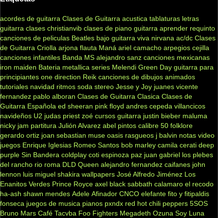
acordes de guitarra
Clases de Guitarra acustica
tablaturas
letras
guitarra clases
christianvib
clases de piano
guitarra
aprender
requinto
canciones de peliculas
Beatles
bajo
guitarra viva
nirvana
ac/dc
Clases
de Guitarra Criolla
arjona
flauta
Maná
ariel camacho
arpegios
cejilla
canciones infantiles
Banda MS
alejandro sanz
canciones mexicanas
iron maiden
Bateria
metallica
series
Melendi
Green Day
guitarra para
principiantes
one direction
Reik
canciones de dibujos animados
tutoriales
navidad
ritmos
soda stereo
Jesse y Joy
juanes
vicente
fernandez
pablo alboran
Clases de Guitarra Clasica
Clases de
Guitarra Española
ed sheeran
pink floyd
andres cepeda
villancicos
navideños
U2
judas priest
zoé
cursos guitarra
justin bieber
maluma
nicky jam
partitura
Julión Alvarez
abel pintos
calibre 50
folklore
gerardo ortiz
joan sebastian
muse
oasis
rasgueos
j balvin
notas
video
juegos
Enrique Iglesias
Romeo Santos
bob marley
camila
cerati
deep
purple
Sin Bandera
coldplay
coti
espinoza paz
juan gabriel
los plebes
del rancho
rio roma
DLD
Queen
alejandro fernandez
caifanes
john
lennon
luis miguel
shakira
wallpapers
José Alfredo Jiménez
Los
Enanitos Verdes
Prince Royce
axel
black sabbath
calamaro
el recodo
ha-ash
shawn mendes
Adele
Afinador
CNCO
elefante
fito y fitipaldis
fonseca
juegos de musica
pianos
pxndx
red hot chili peppers
5SOS
Bruno Mars
Café Tacvba
Foo Fighters
Megadeth
Ozuna
Soy Luna