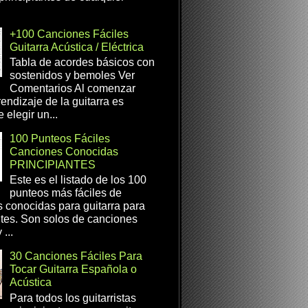
+100 Canciones Fáciles
Guitarra Acústica / Eléctrica
Tabla de acordes básicos con
sostenidos y bemoles Ver
Comentarios Al comenzar
rendizaje de la guitarra es
 elegir un...
100 Punteos Fáciles
Canciones Conocidas
PRINCIPIANTES
Este es el listado de los 100
punteos más fáciles de
 conocidas para guitarra para
ntes. Son solos de canciones
...
30 Canciones Fáciles Para
Tocar Guitarra Española o
Acústica
Para todos los guitarristas