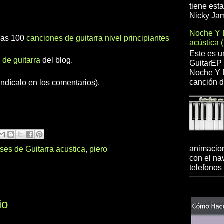
tiene est
Nicky Jam
Noche Y 
 las 100
canciones de guitarra nivel principiantes
acústica 
Este es u
 de guitarra
del blog.
GuitarEP 
Noche Y D
canción d
indícalo en los comentarios).
animacion
ses de Guitarra acustica
,
piero
con el na
telefonos 
io