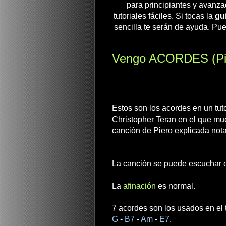
para principiantes y avanza
tutoriales fáciles. Si tocas la
gui
sencilla te serán de ayuda. Pue
Vengo ACORDES (Pier
Estos son los acordes en un tuto
Christopher Teran en el que mu
canción de Piero explicada nota
La canción se puede escuchar en
La
afinación
es normal.
7 acordes son los usados en el 
G
-
B7
-
Am
-
E7
.