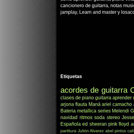
cancionero de guitarra, notas musi
jamplay, Learn and master y losac
Etiquetas
acordes de guitarra
C
clases de piano
guitarra
aprender
arjona
flauta
Maná
ariel camacho
Bateria
metallica
series
Melendi
G
navidad
ritmos
soda stereo
Jesse
Española
ed sheeran
pink floyd
a
partitura
Julión Alvarez
abel pintos
cal