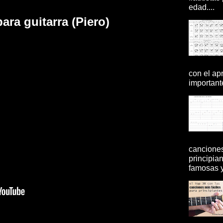
edad....
ra guitarra (Piero)
con el ap
importante
canciones
principia
famosas y 