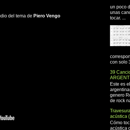
un poco d
unas canc
audio del tema de
Piero
Vengo
tocar. ...
correspon
con solo 3
39 Cancio
ARGENT
Este es e
argentina
genero R
de rock na
Travesur
acústica 
Cómo toca
acústica 