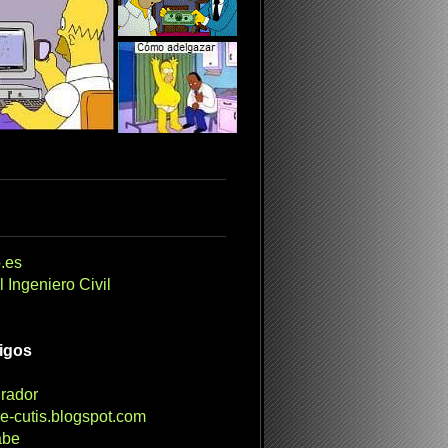
.es
 Ingeniero Civil
migos
irador
e-cutis.blogspot.com
abe