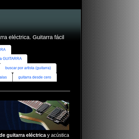
ra eléctrica. Guitarra fácil
RRA
ra GUITARRA
buscar por artista (guitarra)
alas
guitarra desde cero
de guitarra eléctrica
y acústica