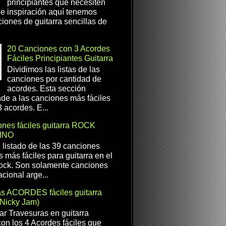
principiantes que necesiten
e inspiración aquí tenemos
iones de guitarra sencillas de
20 Canciones con 3 Acordes
Fáciles Principiantes Guitarra
Dividimos las listas de las
canciones por cantidad de
acordes. Esta sección
de a las canciones más fáciles
 acordes. E...
nes fáciles guitarra ROCK
INO
l listado de las 39 canciones
s más fáciles para guitarra en el
ock. Son solamente canciones
cional arge...
as ACORDES fáciles guitarra
(Nicky Jam)
r Travesuras en guitarra
con los 4 Acordes fáciles que