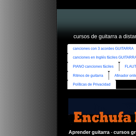
cursos de guitarra a distan
canciones con 3 acordes GUITARRA
canciones en Inglés fáciles GUITARR
PIANO canciones fáciles
FLAUT
Ritmos de guitarra
Afinador onl
Políticas de Privacidad
Aprender guitarra
-
cursos gra