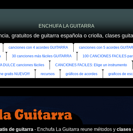
ENCHUFA LA GUITARRA
cia, gratuitos de guitarra española o criolla, clases guitar
canciones con 4 acordes GUITARRA
canciones con 5 acordes GUITA
A
30 canciones más fáciles GUITARRA
100 CANCIONES FACILES pa
A DULCE canciones fáciles
CANCIONES FACILES: Elige un instrumento
ine gratis NUEVO!!!
recursos
gráficos de acordes
graficos de esc
tis de guitarra
- Enchufa La Guitarra reune métodos y
clases 