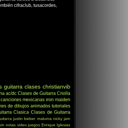
ambién cifraclub, tusacordes,
s
guitarra clases
christianvib
ana
ac/dc
Clases de Guitarra Criolla
canciones mexicanas
iron maiden
nes de dibujos animados
tutoriales
itarra Clasica
Clases de Guitarra
uitarra
justin bieber
maluma
nicky jam
vin
notas
video juegos
Enrique Iglesias