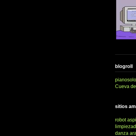
blogroll
pianosolo
Cueva del
sitios a
robot asp
limpiezad
danza ar