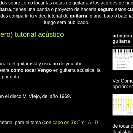
dos sobre como tocar las notas de guitarra y los acordes de nue
tarra
, tienes una banda o proyecto de hacerla
seguro
estos
cu
des compartir tu video tutorial de
guitarra
, piano, bajo o baterí
luego será publicado.
o) tutorial acústico
articulos
guitarra
rial del guitarrista y usuario de youtube
estra
cómo tocar Vengo
en guitarra acústica, la
 por nota.
Ver Comen
opción: so
 el disco Mi Viejo, del año 1969.
tutorial para el tema (con
capo en 3
):
Em
-
A
-
D
-
de tocar c
flautistas