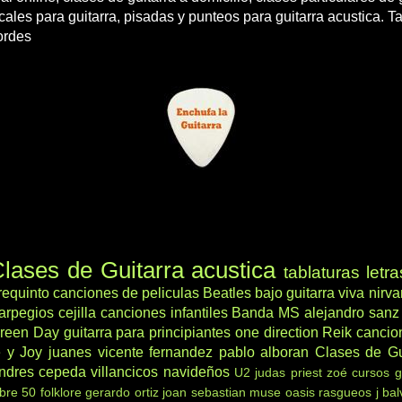
cales para guitarra, pisadas y punteos para guitarra acustica. T
ordes
lases de Guitarra acustica
tablaturas
letra
requinto
canciones de peliculas
Beatles
bajo
guitarra viva
nirv
arpegios
cejilla
canciones infantiles
Banda MS
alejandro sanz
reen Day
guitarra para principiantes
one direction
Reik
cancio
 y Joy
juanes
vicente fernandez
pablo alboran
Clases de Gu
ndres cepeda
villancicos navideños
U2
judas priest
zoé
cursos g
ibre 50
folklore
gerardo ortiz
joan sebastian
muse
oasis
rasgueos
j bal