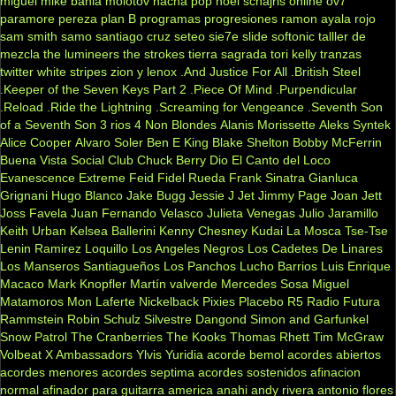
miguel
mike bahia
molotov
nacha pop
noel schajris
online
ov7
paramore
pereza
plan B
programas
progresiones
ramon ayala
rojo
sam smith
samo
santiago cruz
seteo
sie7e
slide
softonic
talller de
mezcla
the lumineers
the strokes
tierra sagrada
tori kelly
tranzas
twitter
white stripes
zion y lenox
.And Justice For All
.British Steel
.Keeper of the Seven Keys Part 2
.Piece Of Mind
.Purpendicular
.Reload
.Ride the Lightning
.Screaming for Vengeance
.Seventh Son
of a Seventh Son
3 rios
4 Non Blondes
Alanis Morissette
Aleks Syntek
Alice Cooper
Alvaro Soler
Ben E King
Blake Shelton
Bobby McFerrin
Buena Vista Social Club
Chuck Berry
Dio
El Canto del Loco
Evanescence
Extreme
Feid
Fidel Rueda
Frank Sinatra
Gianluca
Grignani
Hugo Blanco
Jake Bugg
Jessie J
Jet
Jimmy Page
Joan Jett
Joss Favela
Juan Fernando Velasco
Julieta Venegas
Julio Jaramillo
Keith Urban
Kelsea Ballerini
Kenny Chesney
Kudai
La Mosca Tse-Tse
Lenin Ramirez
Loquillo
Los Angeles Negros
Los Cadetes De Linares
Los Manseros Santiagueños
Los Panchos
Lucho Barrios
Luis Enrique
Macaco
Mark Knopfler
Martín valverde
Mercedes Sosa
Miguel
Matamoros
Mon Laferte
Nickelback
Pixies
Placebo
R5
Radio Futura
Rammstein
Robin Schulz
Silvestre Dangond
Simon and Garfunkel
Snow Patrol
The Cranberries
The Kooks
Thomas Rhett
Tim McGraw
Volbeat
X Ambassadors
Ylvis
Yuridia
acorde bemol
acordes abiertos
acordes menores
acordes septima
acordes sostenidos
afinacion
normal
afinador para guitarra
america
anahi
andy rivera
antonio flores