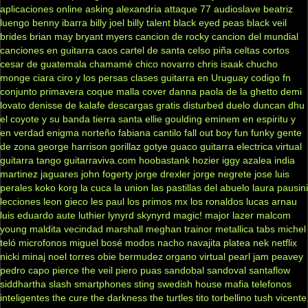
aplicaciones online
asking alexandria
attaque 77
audioslave
beatriz
luengo
benny ibarra
billy joel
billy talent
black eyed peas
black veil
brides
brian may
bryant myers
cancion de rocky
cancion del mundial
canciones en guitarra
caos
cartel de santa
celso piña
celtas cortos
cesar de guatemala
chamamé
chico novarro
chris isaak
chucho
monge
ciara
ciro y los persas
clases guitarra en Uruguay
codigo fn
conjunto primavera
coque malla
cover
danna paola
de la ghetto
demi
lovato
denisse de kalafe
descargas gratis
disturbed
duelo
duncan dhu
el coyote y su banda tierra santa
ellie goulding
eminem
en espiritu y
en verdad
enigma norteño
fabiana cantilo
fall out boy
fun
funky
gente
de zona
george harrison
gorillaz
gotye
guaco
guitarra electrica virtual
guitarra tango
guitarraviva.com
hoobastank
hozier
iggy azalea
india
martinez
jaguares
john fogerty
jorge drexler
jorge negrete
jose luis
perales
koko
korg
la cuca
la union
las pastillas del abuelo
laura pausini
lecciones
leon gieco
les paul
los primos mx
los ronaldos
lucas arnau
luis eduardo aute
luthier
lynyrd skynyrd
magic!
major lazer
malcom
young
maldita vecindad
marshall
meghan trainor
metallica tabs
michel
teló
microfonos
miguel bosé
modos
nacho
navajita platea
nek
netflix
nicki minaj
noel torres
obie bermudez
organo virtual
pearl jam
peavey
pedro capo
pierce the veil
piero
puas
sandobal
sandoval
santaflow
siddhartha
slash
smartphones
sting
swedish house mafia
telefonos
inteligentes
the cure
the darkness
the turtles
tito torbellino
tush
vicente