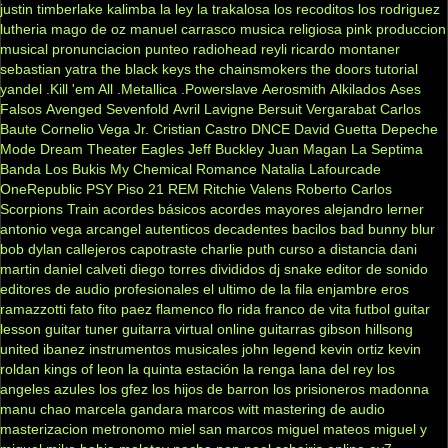
justin timberlake
kalimba
la ley
la trakalosa
los recoditos
los rodriguez
lutheria
mago de oz
manuel carrasco
musica religiosa
pink
produccion
musical
pronunciacion
punteo
radiohead
reyli
ricardo montaner
sebastian yatra
the black keys
the chainsmokers
the doors
tutorial
yandel
.Kill 'em All
.Metallica
.Powerslave
Aerosmith
Alkilados
Ases
Falsos
Avenged Sevenfold
Avril Lavigne
Bersuit Vergarabat
Carlos
Baute
Cornelio Vega Jr.
Cristian Castro
DNCE
David Guetta
Depeche
Mode
Dream Theater
Eagles
Jeff Buckley
Juan Magan
La Septima
Banda
Los Bukis
My Chemical Romance
Natalia Lafourcade
OneRepublic
PSY
Piso 21
REM
Ritchie Valens
Roberto Carlos
Scorpions
Train
acordes básicos
acordes mayores
alejandro lerner
antonio vega
arcangel
autenticos decadentes
bacilos
bad bunny
blur
bob dylan
callejeros
capotraste
charlie puth
curso a distancia
dani
martin
daniel calveti
diego torres
divididos
dj snake
editor de sonido
editores de audio profesionales
el ultimo de la fila
enjambre
eros
ramazzotti
fato
fito paez
flamenco
flo rida
franco de vita
futbol
guitar
lesson
guitar tuner
guitarra virtual online
guitarras gibson
hillsong
united
ibanez
instrumentos musicales
john legend
kevin ortiz
kevin
roldan
kings of leon
la quinta estación
la renga
lana del rey
los
angeles azules
los gfez
los hijos de barron
los prisioneros
madonna
manu chao
marcela gandara
marcos witt
mastering de audio
masterizacion
metronomo
miel san marcos
miguel mateos
miguel y