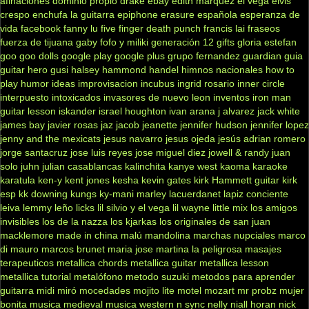
afinaciones
dominio propio
drake
ebay
edith marquez
el vega
elvis
crespo
enchufa la guitarra
epiphone
erasure
española
esperanza de
vida
facebook
fanny lu
five finger death punch
francis lai
fraseos
fuerza de tijuana
gaby fofo y miliki
generación 12
gifts
gloria estefan
goo goo dolls
google play
google plus
grupo fernandez
guardian
guia
guitar hero
gusi
halsey
hammond
handel
himnos nacionales
how to
play
humor
ideas
improvisacion
incubus
ingrid rosario
inner circle
interpuesto
intoxicados
invasores de nuevo leon
inventos
iron man
guitar lesson
iskander
israel houghton
ivan arana
j alvarez
jack white
james bay
javier rosas
jaz jacob
jeanette
jennifer hudson
jennifer lopez
jenny and the mexicats
jesus navarro
jesus ojeda
jesús adrian romero
jorge santacruz
jose luis reyes
jose miguel diez
jowell & randy
juan
solo
juhn
julian casablancas
kalinchita
kanye west
kaoma
karaoke
karatula
ken-y
kent jones
kesha
kevin gates
kirk Hammett guitar
kirk
esp
kk downing
kungs
ky-mani marley
lacuerdanet
lapiz conciente
leiva
lemmy
leño
licks
lil silvio y el vega
lil wayne
little mix
los amigos
invisibles
los de la nazza
los kjarkas
los originales de san juan
macklemore
made in china
malú
mandolina
marchas nupciales
marco
di mauro
marcos brunet
maria jose
martina la peligrosa
masajes
terapeuticos
metallica chords
metallica guitar
metallica lesson
metallica tutorial
metalófono
metodo suzuki
metodos para aprender
guitarra
midi
miró
mocedades
mojito lite
motel
mozart
mr probz
mujer
bonita
musica medieval
musica western
n sync
nelly
niall horan
nick