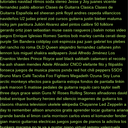
tutoriales
navidad
ritmos
soda stereo
Jesse y Joy
juanes
vicente
fernandez
pablo alboran
Clases de Guitarra Clasica
Clases de
Guitarra Española
ed sheeran
pink floyd
andres cepeda
villancicos
navideños
U2
judas priest
zoé
cursos guitarra
justin bieber
maluma
nicky jam
partitura
Julión Alvarez
abel pintos
calibre 50
folklore
gerardo ortiz
joan sebastian
muse
oasis
rasgueos
j balvin
notas
video
juegos
Enrique Iglesias
Romeo Santos
bob marley
camila
cerati
deep
purple
Sin Bandera
coldplay
coti
espinoza paz
juan gabriel
los plebes
del rancho
rio roma
DLD
Queen
alejandro fernandez
caifanes
john
lennon
luis miguel
shakira
wallpapers
José Alfredo Jiménez
Los
Enanitos Verdes
Prince Royce
axel
black sabbath
calamaro
el recodo
ha-ash
shawn mendes
Adele
Afinador
CNCO
elefante
fito y fitipaldis
fonseca
juegos de musica
pianos
pxndx
red hot chili peppers
5SOS
Bruno Mars
Café Tacvba
Foo Fighters
Megadeth
Ozuna
Soy Luna
arctic monkeys
efectos para guitarra
estopa
fondos de pantalla
linkin
park
maroon 5
matisse
pedales de guitarra
regulo caro
taylor swift
three days grace
wisin
Guns N' Roses
Rolling Stones
afinadores
david
bisbal
enrique bunbury
heroes del silencio
imagenes de guitarra
los
claxons
rihanna
television
ukelele
wikipedia
Chayanne
Led Zeppelin
a
day to remember
allison
anuncios gratis
aprender tocar guitarra
ariana
grande
banda el limon
carla morrison
carlos vives
el komander
fender
gian marco
guitarras electricas
juegos
juegos de pianos
la adictiva
los
bunkers
marama
no te va a gustar
piano virtual
remmy valenzuela