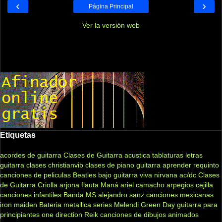
‹
›
Página Principal
Ver la versión web
Etiquetas
acordes de guitarra
Clases de Guitarra acustica
tablaturas
letras
guitarra clases
christianvib
clases de piano
guitarra
aprender
requinto
canciones de peliculas
Beatles
bajo
guitarra viva
nirvana
ac/dc
Clases
de Guitarra Criolla
arjona
flauta
Maná
ariel camacho
arpegios
cejilla
canciones infantiles
Banda MS
alejandro sanz
canciones mexicanas
iron maiden
Bateria
metallica
series
Melendi
Green Day
guitarra para
principiantes
one direction
Reik
canciones de dibujos animados