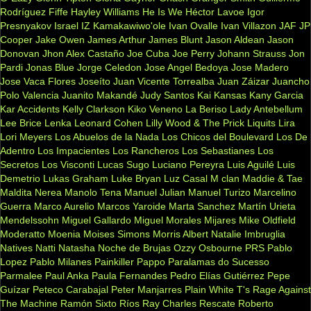
Rodríguez Fiffe
Hayley Williams
He Is We
Héctor Lavoe
Igor
Presnyakov
Israel IZ Kamakawiwo'ole
Ivan Ovalle
Ivan Villazon
JAF
JP
Cooper
Jake Owen
James Arthur
James Blunt
Jason Aldean
Jason
Donovan
Jhon Alex Castaño
Joe Cuba
Joe Perry
Johann Strauss
Jon
Pardi
Jonas Blue
Jorge Celedon
Jose Angel Bedoya
Jose Madero
Jose Vaca Flores
Joseíto
Juan Vicente Torrealba
Juan Záizar
Juancho
Polo Valencia
Juanito Makandé
Judy Santos
Kai
Kansas
Kany Garcia
Kar Accidents
Kelly Clarkson
Kiko Veneno
La Beriso
Lady Antebellum
Lee Brice
Lenka
Leonard Cohen
Lilly Wood & The Prick
Liquits
Lira
Lori Meyers
Los Abuelos de la Nada
Los Chicos del Boulevard
Los De
Adentro
Los Impacientes
Los Rancheros
Los Sebastianes
Los
Secretos
Los Visconti
Lucas Sugo
Luciano Pereyra
Luis Aguilé
Luis
Demetrio
Lukas Graham
Luke Bryan
Luz Casal
M clan
Maddie & Tae
Maldita Nerea
Manolo Tena
Manuel Julian
Manuel Turizo
Marcelino
Guerra
Marco Aurelio
Marcos Yaroide
Marta Sanchez
Martín Urieta
Mendelssohn
Miguel Gallardo
Miguel Morales
Mijares
Mike Oldfield
Moderatto
Moenia
Moises Simons
Morris Albert
Natalie Imbruglia
Natives
Natti Natasha
Noche de Brujas
Ozzy Osbourne
PRS
Pablo
Lopez
Pablo Milanes
Painkiller
Pappo
Paralamas do Sucesso
Parmalee
Paul Anka
Paula Fernandes
Pedro Elías Gutiérrez
Pepe
Guízar
Peteco Carabajal
Peter Manjarres
Plain White T's
Rage Against
The Machine
Ramón Sixto Ríos
Ray Charles
Rescate
Roberto