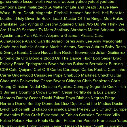
garcia
video lesson
violin
voz veis
weezer
yahoo
yotuel
youtube
zampoña
zayn malik
zedd
.A Matter of Life and Death
.Brave New
World
.Burn
.Death Magnetic
.Fireball
.Heaven And Hell
.Hell Bent for
Leather
.Holy Diver
.In Rock
.Load
.Master Of The Rings
.Mob Rules
.Painkiller
.Sad Wings of Destiny
.Stained Class
.Wo Do We Think We
Are
11m
30 Seconds To Mars
3ballmty
Abraham Mateo
Adriana Lucia
Agustin Lara
Alan Walker
Alejandra Guzman
Alessia Cara
AlunaGeorge
Alvaro Carrillo
Alvaro Torres
Amy Lee
Amy Macdonald
Amén
Ana Isabelle
Antonio Machin
Antony Santos
Auburn
Baby Rasta
& Gringo
Banda Clave Nueva
Ben Rector
Bienvenido Julian Guitiérrez
Binomio de Oro
Blondie
Blood On The Dance Floor
Bob Seger
Brad
Paisley
Bruce Springsteen
Bryan Adams
Bulmaro Bermúdez
Burning
CD9
Cafe Quijano
Carl Orff
Carlos Carabajal
Carlos Puebla
Carminho
Carrie Underwood
Cassadee Pope
Chabuco Martinez
ChachiGuitar
Chaqueño Palavecino
Chase Bryant
Chingon
Chris Stapleton
Chris
Young
Christian Nodal
Christina Aguilera
Compay Segundo
Cookin’ on
3 Burners
Counting Crows
Cream
César Portillo de la Luz
Danilo
Montero
Danny Ocean
David Záizar
Daya
Diablos Negros
Diego
Herrera
Dierks Bentley
Diomedes Diaz
Doctor and the Medics
Dustin
Lynch
Echosmith
El chapo de sinaloa
Elvis Presley
Eric Church
Europe
Eurythmics
Evan Craft
Extremoduro
Fabian Corrales
Federico Villa
Felipe Pelaez
Flume
Fools Garden
Foster the People
Francesco Yates
G-Eazy
Glenn Tipton
Gloria Gaynor
Gnash
Granger Smith
Guillermo