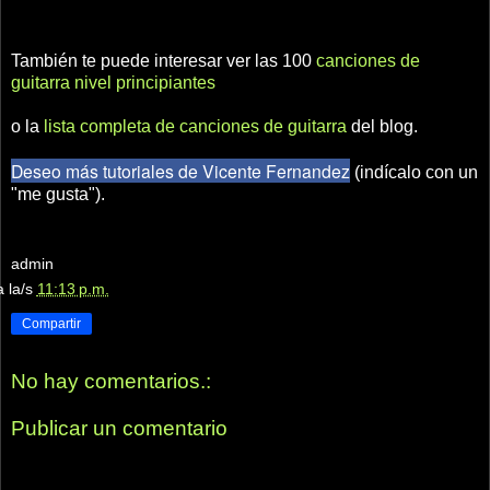
También te puede interesar ver las 100
canciones de
guitarra nivel principiantes
o la
lista completa de canciones de guitarra
del blog.
Deseo más tutoriales de Vicente Fernandez
(indícalo con un
"me gusta").
admin
a la/s
11:13 p.m.
Compartir
No hay comentarios.:
Publicar un comentario