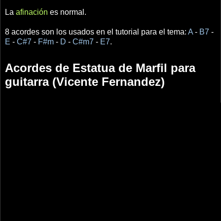
La
afinación
es normal.
8 acordes son los usados en el tutorial para el tema:
A
-
B7
-
E
-
C#7
-
F#m
-
D
-
C#m7
-
E7
.
Acordes de Estatua de Marfil para
guitarra (Vicente Fernandez)