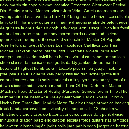
ricky martin
sin capo
slipknot
vicentico
Creedence Clearwater Revival
Dire Straits
Marilyn Manson
Victor Jara
Virlan Garcia
acordes
angus
young
autodidacta
aventura
blink-182
bring me the horizon
cosculluela
farruko
fifth harmony
guitarras
imagine dragons
jarabe de palo
juegos
de guitarra
la oreja de van gogh
lady gaga
leon larregui
libido
luis fonsi
manuel medrano
marc anthony
maren morris
novatos
pdf
selena
gomez
silvio rodriguez
the weeknd
violonchelo
.Master Of Puppets
José Feliciano
Kaleth Morales
Los Fabulosos Cadillacs
Los Tres
Michael Jackson
Pedro Infante
Pitbull
Santana
Violeta Parra
alex
campos
amplificador
avicii
bach
bateria virtual
canciones romanticas
chelo
clases de musica
curso gratis
daddy yankee
dread mar I
el
bebeto
el tri
ghost
hombres G
intocable
jason mraz
joaquin sabina
jose jose
juan luis guerra
katy perry
kiss
leo dan
leonel garcia
luis
coronel
marco antonio solis
mariachis
miley cyrus
rosana
system of a
down
ulices chaidez
voz de mando
.Fear Of The Dark
.Iron Maiden
.Machine Head
.Master of Reality
.Paranoid
.Somewhere in Time
.The
Number Of The Beast
Ace Freley
Beethoven
Carlos Rivera
Chino &
Nacho
Don Omar
Jimi Hendrix
Morat
Sia
alex ubago
armonica
backing
track
banda carnaval
bon jovi
cali y el dandee
calle 13
chris brown
christine d'clario
clases de bateria
concurso
cursos
daft punk
division
minuscula
dragon ball z
eric clapton
escalas
fotos
guitarristas famosos
helloween
idiomas
inglés
javier solis
juan pablo vega
juegos de bateria