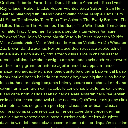
Orellana
Roberto Parra
Rocio Durcal
Rodrigo Amarante
Ross Lynch
Roy Orbison
Ruben Blades
Ruben Fuentes
Sabú
Salserin
Sam Hunt
Seether
Sleeping with Sirens
Sober
Staind
Stone Temple Pilots
Sum
41
Sumo
Tchaikovsky
Teen Tops
The Animals
The Everly Brothers
The
Hollies
The Jam
The Ramones
The Script
The Who
Tiesto
Tom Jobim
Tomatito
Tracy Chapman
Tu banda pedida y tus videos
Vampire
Weekend
Van Halen
Vanesa Martín
Vete a la Versh
Vicentico Valdés
Victor Acosta
Victor Victor
Vinícius de Moraes
Violetta
Violão
Wheatus
Zac Brown Band
Zacarias Ferreira
acordeon
acustica
adobe
adriel
favela
alex zurdo
alexis y fido
alfredo olivas
alice in chains
all that
remains
all time low
alta consigna
amazon
anastacia
andrea echeverri
android
andy grammer
antonio aguilar
anuel aa
apps
armando
manzanero
audacity
aula
axn
bajo quinto
bajo tierra
bajo virtual
banjo
barak
barilari
bebes
belinda
ben moody
beyonce
big time rush
bolero
boss
brahms
breaking benjamin
britney spears
caloncho
calor urbano
calvin harris
camaron
camila cabello
canciones brasileñas
canciones
rusas
carla bruni
carlos asensio
carlos eleta almaran
carly rae jepsen
cello
celular
cesar sandoval
chase rice
chocQuibTown
chris jeday
cifra
clarinete
clases de guitarra por skype
clases por webcam
clasica
comprar
compás
consejos
corno francés
coverdale
crecer german
criolla
cuatro venezolano
cubase
cuerdas
daniel melero
daughtry
david bowie
deftones
deluz
descemer bueno
dexter
diapasón
distintas